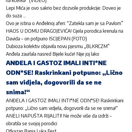
na kćerku!“ (VIDEO)
Lepi Mića je ovo sakrio bez dozvole produkcije: Doveo je
do suza …
Ovo je istina o Anđelinoj aferi: “Zatekla sam je sa Pavlom”
HAOS U DOMU DRAGOJEVIĆA! Cijela porodica krenula na
Davida – on potpuno ISCIJEPAN (FOTO)
Dubioza kolektiv objavila novu pjesmu „BLKRCZM”
Anđela zaurlala nasred Bijele kuće! Nije joj lako
ANĐELA I GASTOZ IMALI INTI*NE
ODN*SE! Raskrinkani potpuno: „Lično
sam vidjela, dogovorili da se ne
snima!“
ANĐELA I GASTOZ IMALI INTI*NE ODN*SE! Raskrinkani
potpuno: „Lično sam vidjela, dogovorili da se ne snima!“
ANELI NAPUŠTA RIJALITI! Ne može više da izdrži –
obratila se svojoj porodici
Otkazan Banja Luka Fest