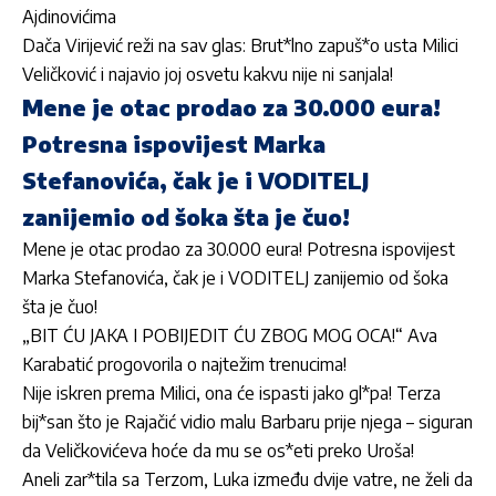
Ajdinovićima
Dača Virijević reži na sav glas: Brut*lno zapuš*o usta Milici
Veličković i najavio joj osvetu kakvu nije ni sanjala!
Mene je otac prodao za 30.000 eura!
Potresna ispovijest Marka
Stefanovića, čak je i VODITELJ
zanijemio od šoka šta je čuo!
Mene je otac prodao za 30.000 eura! Potresna ispovijest
Marka Stefanovića, čak je i VODITELJ zanijemio od šoka
šta je čuo!
„BIT ĆU JAKA I POBIJEDIT ĆU ZBOG MOG OCA!“ Ava
Karabatić progovorila o najtežim trenucima!
Nije iskren prema Milici, ona će ispasti jako gl*pa! Terza
bij*san što je Rajačić vidio malu Barbaru prije njega – siguran
da Veličkovićeva hoće da mu se os*eti preko Uroša!
Aneli zar*tila sa Terzom, Luka između dvije vatre, ne želi da