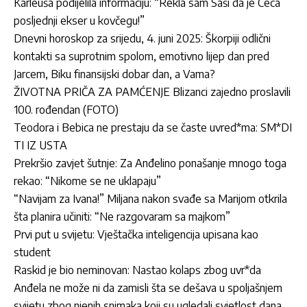
Karleuša podijelila informaciju: “Rekla sam Saši da je Ceca
posljednji ekser u kovčegu!”
Dnevni horoskop za srijedu, 4. juni 2025: Škorpiji odlični
kontakti sa suprotnim spolom, emotivno lijep dan pred
Jarcem, Biku finansijski dobar dan, a Vama?
ŽIVOTNA PRIČA ZA PAMĆENJE Blizanci zajedno proslavili
100. rođendan (FOTO)
Teodora i Bebica ne prestaju da se časte uvred*ma: SM*DI
TI IZ USTA
Prekršio zavjet šutnje: Za Anđelino ponašanje mnogo toga
rekao: “Nikome se ne uklapaju”
“Navijam za Ivana!” Miljana nakon svađe sa Marijom otkrila
šta planira učiniti: “Ne razgovaram sa majkom”
Prvi put u svijetu: Vještačka inteligencija upisana kao
student
Raskid je bio neminovan: Nastao kolaps zbog uvr*da
Anđela ne može ni da zamisli šta se dešava u spoljašnjem
svijetu zbog njenih snimaka koji su ugledali svjetlost dana