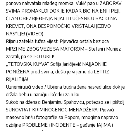
ponovo nahvatala mlađeg momka, Vukić pao u ZABORAV
SVIMA PROMAKLO! DOK JE KADAR BIO NA ENI I PEJI,
ČLAN OBEZBJEĐENJA RIJALITI UČESNICU BACIO NA
KREVET, ONA BESPOMOĆNO VRIŠTALA! JEZIVO
NAS*LJE! (VIDEO)
Rijanu zatekla tužna vijest: Pjevačica ostala bez oca
MRZI ME ZBOG VEZE SA MATOROM – Stefani i Munjez
zaratili, pa se POTUKLI!
„TETOVSKA KU*VA“ Sofija Janićijević NAJJADNIJE
PONIŽENA pred svima, došlo je vrijeme da LETI IZ
RIJALITIJA!
Uznemirujući video / Ubijena trudna žena nasred ulice dok je
držala bebu u naručju i kćerku za ruku
Sukob na dženazi Benjaminu Spahoviću, potezao se i pištolj
SUNOVRAT KRIMINOGENOG MENADŽERA! Pjevači
masovno brišu fotografije sa Popom, mnogima napravio
ozbiljne PROBLEME i INCIDENTE – gađanje JAJIMA i