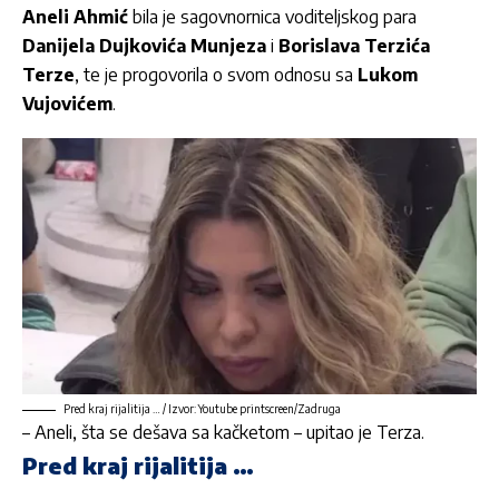
Aneli Ahmić
bila je sagovnornica voditeljskog para
Danijela Dujkovića Munjeza
i
Borislava Terzića
Terze
, te je progovorila o svom odnosu sa
Lukom
Vujovićem
.
Pred kraj rijalitija … / Izvor: Youtube printscreen/Zadruga
– Aneli, šta se dešava sa kačketom – upitao je Terza.
Pred kraj rijalitija …