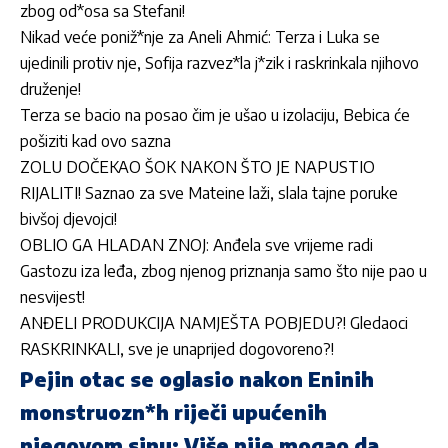
zbog od*osa sa Stefani!
Nikad veće poniž*nje za Aneli Ahmić: Terza i Luka se
ujedinili protiv nje, Sofija razvez*la j*zik i raskrinkala njihovo
druženje!
Terza se bacio na posao čim je ušao u izolaciju, Bebica će
pošiziti kad ovo sazna
ZOLU DOČEKAO ŠOK NAKON ŠTO JE NAPUSTIO
RIJALITI! Saznao za sve Mateine laži, slala tajne poruke
bivšoj djevojci!
OBLIO GA HLADAN ZNOJ: Anđela sve vrijeme radi
Gastozu iza leđa, zbog njenog priznanja samo što nije pao u
nesvijest!
ANĐELI PRODUKCIJA NAMJEŠTA POBJEDU?! Gledaoci
RASKRINKALI, sve je unaprijed dogovoreno?!
Pejin otac se oglasio nakon Eninih
monstruozn*h riječi upućenih
njegovom sinu: Više nije mogao da