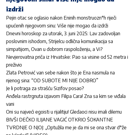
izdrži
Pejin otac se oglasio nakon Eninih monstruozn*h riječi
upućenih njegovom sinu: Više nije mogao da izdrži
Dnevni horoskop za utorak, 3. juni 2025: Lav zadovoljan
poslovnim ishodom, Strijelcu odlična komunikacija sa
simpatijom, Ovan u dobrom raspoloženju, a Vi?
Nevjerovatna priča iz Hrvatske: Pao sa visine od 52 metra i
preživio
Zlata Petrović van sebe nakon što je Ena nasrnula na
njenog sina: “OD SUBOTE MI NIJE DOBRO”
Je li potraga za strašću Sizifov posao?
Anđela rastrgnuta izjavom Filipa Cara! Zna sa kim se viđala
vani
Oni su najveći egoisti u rijalitiju! Gledaoci nisu imali dilemu
BIVŠI DEČKO ILIJANE VAGIĆ OTKRIO ŠOKANTNE
TVRDNJE O NJOJ: „Optužila me je da mi se ona stvar d*že