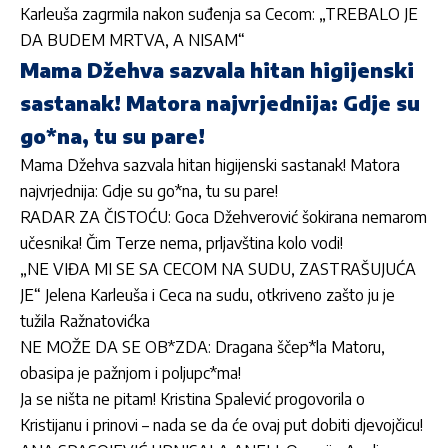
Karleuša zagrmila nakon suđenja sa Cecom: „TREBALO JE
DA BUDEM MRTVA, A NISAM“
Mama Džehva sazvala hitan higijenski
sastanak! Matora najvrjednija: Gdje su
go*na, tu su pare!
Mama Džehva sazvala hitan higijenski sastanak! Matora
najvrjednija: Gdje su go*na, tu su pare!
RADAR ZA ČISTOĆU: Goca Džehverović šokirana nemarom
učesnika! Čim Terze nema, prljavština kolo vodi!
„NE VIĐA MI SE SA CECOM NA SUDU, ZASTRAŠUJUĆA
JE“ Jelena Karleuša i Ceca na sudu, otkriveno zašto ju je
tužila Ražnatovićka
NE MOŽE DA SE OB*ZDA: Dragana ščep*la Matoru,
obasipa je pažnjom i poljupc*ma!
Ja se ništa ne pitam! Kristina Spalević progovorila o
Kristijanu i prinovi – nada se da će ovaj put dobiti djevojčicu!