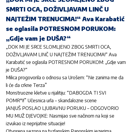
SMRTI OCA, DOŽIVLJAVAM LINČ U
NAJTEŽIM TRENUCIMA!“ Ava Karabatić
se oglasila POTRESNOM PORUKOM:
„Gdje vam je DUŠA?“
„DOK MI JE SRCE SLOMLJENO ZBOG SMRTI OCA,
DOŽIVLJAVAM LINČ U NAJTEŽIM TRENUCIMA!“ Ava
Karabatić se oglasila POTRESNOM PORUKOM: „Gdje vam
je DUŠA?“
Milica progovorila o odnosu sa Urošem: “Ne zanima me da
li će da crkne Terza”
Monstruozne kletve u rijalitiju: “DABOGDA TI SVI
POMR*I!” Učesnica urla – skandalozne scene
JANJUŠ POSLAO LJUBAVNU PORUKU – ODGOVORIO
MU MUŽ DJEVOJKE: Nasmijao sve načinom na koji se
izvukao iz neprijatne situacije!
Otvorena sezona na tuzlanskim Panonskim jezerima