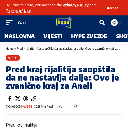
By using this site, you agree to the
Privacy Policy
and
Accept
Terms of Use
.
Aa
NASLOVNA
VIJESTI
HYPE ZVEZDE
SHO
Home
»
Pred kraj rijalitija saopštila da ne nastavlja dalje: Ovo je zvanično kraj za Aneli
VESTI
Pred kraj rijalitija saopštila
da ne nastavlja dalje: Ovo je
zvanično kraj za Aneli
04.06.2025
VESTI
215 Min Read
Pred kraj rijalitija