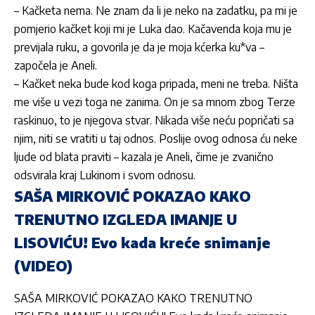
– Kačketa nema. Ne znam da li je neko na zadatku, pa mi je
pomjerio kačket koji mi je Luka dao. Kačavenda koja mu je
previjala ruku, a govorila je da je moja kćerka ku*va –
započela je Aneli.
– Kačket neka bude kod koga pripada, meni ne treba. Ništa
me više u vezi toga ne zanima. On je sa mnom zbog Terze
raskinuo, to je njegova stvar. Nikada više neću popričati sa
njim, niti se vratiti u taj odnos. Poslije ovog odnosa ću neke
ljude od blata praviti – kazala je Aneli, čime je zvanično
odsvirala kraj Lukinom i svom odnosu.
SAŠA MIRKOVIĆ POKAZAO KAKO
TRENUTNO IZGLEDA IMANJE U
LISOVIĆU! Evo kada kreće snimanje
(VIDEO)
SAŠA MIRKOVIĆ POKAZAO KAKO TRENUTNO