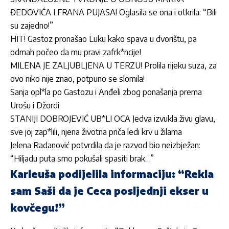
ĐEDOVIĆA I FRANA PUJASA! Oglasila se ona i otkrila: “Bili
su zajedno!”
HIT! Gastoz pronašao Luku kako spava u dvorištu, pa
odmah počeo da mu pravi zafrk*ncije!
MILENA JE ZALJUBLJENA U TERZU! Prolila rijeku suza, za
ovo niko nije znao, potpuno se slomila!
Sanja opl*la po Gastozu i Anđeli zbog ponašanja prema
Urošu i Džordi
STANIJI DOBROJEVIĆ UB*LI OCA Jedva izvukla živu glavu,
sve joj zap*lili, njena životna priča ledi krv u žilama
Jelena Radanović potvrdila da je razvod bio neizbježan:
“Hiljadu puta smo pokušali spasiti brak…”
Karleuša podijelila informaciju: “Rekla
sam Saši da je Ceca posljednji ekser u
kovčegu!”