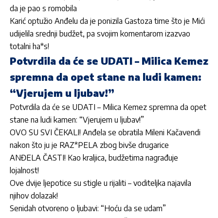
da je pao s romobila
Karić optužio Anđelu da je ponizila Gastoza time što je Mići
udijelila srednji budžet, pa svojim komentarom izazvao
totalni ha*s!
Potvrdila da će se UDATI – Milica Kemez
spremna da opet stane na ludi kamen:
“Vjerujem u ljubav!”
Potvrdila da će se UDATI – Milica Kemez spremna da opet
stane na ludi kamen: “Vjerujem u ljubav!”
OVO SU SVI ČEKALI! Anđela se obratila Mileni Kačavendi
nakon što ju je RAZ*PELA zbog bivše drugarice
ANĐELA ČASTI! Kao kraljica, budžetima nagrađuje
lojalnost!
Ove dvije ljepotice su stigle u rijaliti – voditeljka najavila
njihov dolazak!
Senidah otvoreno o ljubavi: “Hoću da se udam”