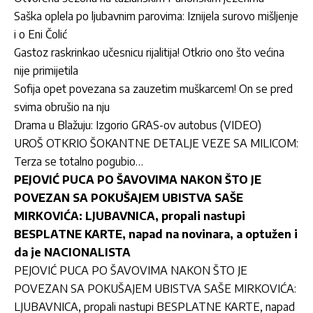
Saška oplela po ljubavnim parovima: Iznijela surovo mišljenje
i o Eni Čolić
Gastoz raskrinkao učesnicu rijalitija! Otkrio ono što većina
nije primijetila
Sofija opet povezana sa zauzetim muškarcem! On se pred
svima obrušio na nju
Drama u Blažuju: Izgorio GRAS-ov autobus (VIDEO)
UROŠ OTKRIO ŠOKANTNE DETALJE VEZE SA MILICOM:
Terza se totalno pogubio…
PEJOVIĆ PUCA PO ŠAVOVIMA NAKON ŠTO JE
POVEZAN SA POKUŠAJEM UBISTVA SAŠE
MIRKOVIĆA: LJUBAVNICA, propali nastupi
BESPLATNE KARTE, napad na novinara, a optužen i
da je NACIONALISTA
PEJOVIĆ PUCA PO ŠAVOVIMA NAKON ŠTO JE
POVEZAN SA POKUŠAJEM UBISTVA SAŠE MIRKOVIĆA:
LJUBAVNICA, propali nastupi BESPLATNE KARTE, napad