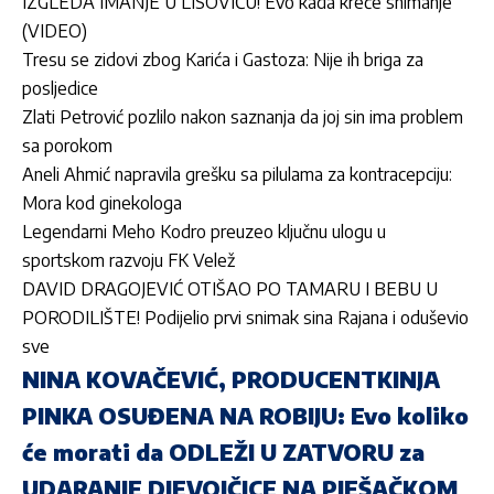
IZGLEDA IMANJE U LISOVIĆU! Evo kada kreće snimanje
(VIDEO)
Tresu se zidovi zbog Karića i Gastoza: Nije ih briga za
posljedice
Zlati Petrović pozlilo nakon saznanja da joj sin ima problem
sa porokom
Aneli Ahmić napravila grešku sa pilulama za kontracepciju:
Mora kod ginekologa
Legendarni Meho Kodro preuzeo ključnu ulogu u
sportskom razvoju FK Velež
DAVID DRAGOJEVIĆ OTIŠAO PO TAMARU I BEBU U
PORODILIŠTE! Podijelio prvi snimak sina Rajana i oduševio
sve
NINA KOVAČEVIĆ, PRODUCENTKINJA
PINKA OSUĐENA NA ROBIJU: Evo koliko
će morati da ODLEŽI U ZATVORU za
UDARANJE DJEVOJČICE NA PJEŠAČKOM