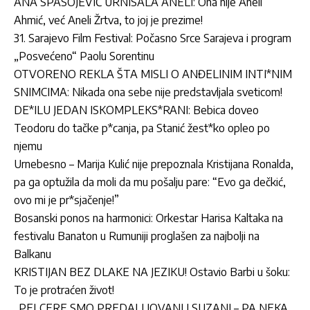
ANA SPASOJEVIĆ URNISALA ANELI: Ona nije Aneli
Ahmić, već Aneli Žrtva, to joj je prezime!
31. Sarajevo Film Festival: Počasno Srce Sarajeva i program
„Posvećeno“ Paolu Sorentinu
OTVORENO REKLA ŠTA MISLI O ANĐELINIM INTI*NIM
SNIMCIMA: Nikada ona sebe nije predstavljala sveticom!
DE*ILU JEDAN ISKOMPLEKS*RANI: Bebica doveo
Teodoru do tačke p*canja, pa Stanić žest*ko opleo po
njemu
Urnebesno – Marija Kulić nije prepoznala Kristijana Ronalda,
pa ga optužila da moli da mu pošalju pare: “Evo ga dečkić,
ovo mi je pr*sjačenje!”
Bosanski ponos na harmonici: Orkestar Harisa Kaltaka na
festivalu Banaton u Rumuniji proglašen za najbolji na
Balkanu
KRISTIJAN BEZ DLAKE NA JEZIKU! Ostavio Barbi u šoku:
To je protraćen život!
„PELCERE SMO PREDALI JOVANI I SUZANI – PA NEKA