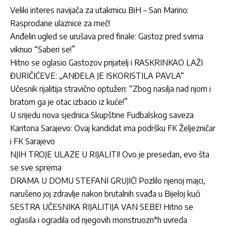
Veliki interes navijača za utakmicu BiH – San Marino:
Rasprodane ulaznice za meč!
Anđelin ugled se urušava pred finale: Gastoz pred svima
viknuo “Saberi se!”
Hitno se oglasio Gastozov prijatelj i RASKRINKAO LAŽI
ĐURIČIĆEVE: „ANĐELA JE ISKORISTILA PAVLA“
Učesnik rijalitija stravično optužen: “Zbog nasilja nad njom i
bratom ga je otac izbacio iz kuće!”
U srijedu nova sjednica Skupštine Fudbalskog saveza
Kantona Sarajevo: Ovaj kandidat ima podršku FK Željezničar
i FK Sarajevo
NJIH TROJE ULAZE U RIJALITI! Ovo je presedan, evo šta
se sve sprema
DRAMA U DOMU STEFANI GRUJIĆ! Pozlilo njenoj majci,
narušeno joj zdravlje nakon brutalnih svađa u Bijeloj kući
SESTRA UČESNIKA RIJALITIJA VAN SEBE! Hitno se
oglasila i ogradila od njegovih monstruozn*h uvreda