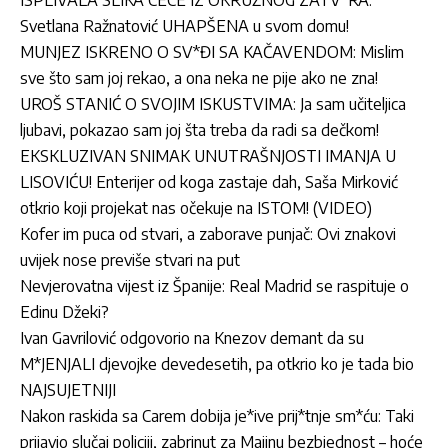
ISPLIVALA SLIKA CECE IZ OKRUŽNOG ZATV*RA:
Svetlana Ražnatović UHAPŠENA u svom domu!
MUNJEZ ISKRENO O SV*ĐI SA KAČAVENDOM: Mislim
sve što sam joj rekao, a ona neka ne pije ako ne zna!
UROŠ STANIĆ O SVOJIM ISKUSTVIMA: Ja sam učiteljica
ljubavi, pokazao sam joj šta treba da radi sa dečkom!
EKSKLUZIVAN SNIMAK UNUTRAŠNJOSTI IMANJA U
LISOVIĆU! Enterijer od koga zastaje dah, Saša Mirković
otkrio koji projekat nas očekuje na ISTOM! (VIDEO)
Kofer im puca od stvari, a zaborave punjač: Ovi znakovi
uvijek nose previše stvari na put
Nevjerovatna vijest iz Španije: Real Madrid se raspituje o
Edinu Džeki?
Ivan Gavrilović odgovorio na Knezov demant da su
M*JENJALI djevojke devedesetih, pa otkrio ko je tada bio
NAJSUJETNIJI
Nakon raskida sa Carem dobija je*ive prij*tnje sm*ću: Taki
prijavio slučaj policiji, zabrinut za Majinu bezbjednost – hoće