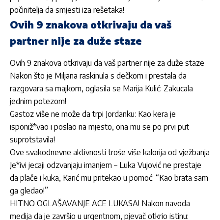
počinitelja da smjesti iza rešetaka!
Ovih 9 znakova otkrivaju da vaš
partner nije za duže staze
Ovih 9 znakova otkrivaju da vaš partner nije za duže staze
Nakon što je Miljana raskinula s dečkom i prestala da
razgovara sa majkom, oglasila se Marija Kulić: Zakucala
jednim potezom!
Gastoz više ne može da trpi Jordanku: Kao kera je
isponiž*vao i poslao na mjesto, ona mu se po prvi put
suprotstavila!
Ove svakodnevne aktivnosti troše više kalorija od vježbanja
Je*ivi jecaji odzvanjaju imanjem – Luka Vujović ne prestaje
da plače i kuka, Karić mu pritekao u pomoć: “Kao brata sam
ga gledao!”
HITNO OGLAŠAVANJE ACE LUKASA! Nakon navoda
medija da je završio u urgentnom, pjevač otkrio istinu: