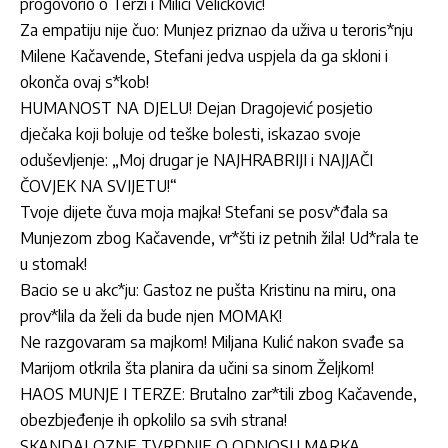
progovorio o Terzi i Milici Veličković!
Za empatiju nije čuo: Munjez priznao da uživa u teroris*nju
Milene Kačavende, Stefani jedva uspjela da ga skloni i
okonča ovaj s*kob!
HUMANOST NA DJELU! Dejan Dragojević posjetio
dječaka koji boluje od teške bolesti, iskazao svoje
oduševljenje: „Moj drugar je NAJHRABRIJI i NAJJAČI
ČOVJEK NA SVIJETU!“
Tvoje dijete čuva moja majka! Stefani se posv*đala sa
Munjezom zbog Kačavende, vr*šti iz petnih žila! Ud*rala te
u stomak!
Bacio se u akc*ju: Gastoz ne pušta Kristinu na miru, ona
prov*lila da želi da bude njen MOMAK!
Ne razgovaram sa majkom! Miljana Kulić nakon svađe sa
Marijom otkrila šta planira da učini sa sinom Željkom!
HAOS MUNJE I TERZE: Brutalno zar*tili zbog Kačavende,
obezbjeđenje ih opkolilo sa svih strana!
SKANDALOZNE TVRDNJE O ODNOSU MARKA