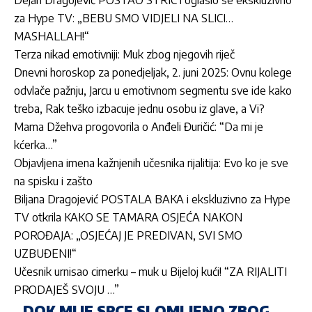
za Hype TV: „BEBU SMO VIDJELI NA SLICI…
MASHALLAH!“
Terza nikad emotivniji: Muk zbog njegovih riječ
Dnevni horoskop za ponedjeljak, 2. juni 2025: Ovnu kolege
odvlače pažnju, Jarcu u emotivnom segmentu sve ide kako
treba, Rak teško izbacuje jednu osobu iz glave, a Vi?
Mama Džehva progovorila o Anđeli Đuričić: “Da mi je
kćerka…”
Objavljena imena kažnjenih učesnika rijalitija: Evo ko je sve
na spisku i zašto
Biljana Dragojević POSTALA BAKA i ekskluzivno za Hype
TV otkrila KAKO SE TAMARA OSJEĆA NAKON
POROĐAJA: „OSJEĆAJ JE PREDIVAN, SVI SMO
UZBUĐENI!“
Učesnik urnisao cimerku – muk u Bijeloj kući! “ZA RIJALITI
PRODAJEŠ SVOJU …”
„DOK MI JE SRCE SLOMLJENO ZBOG