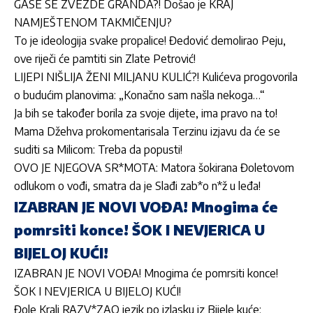
GASE SE ZVEZDE GRANDA?! Došao je KRAJ
NAMJEŠTENOM TAKMIČENJU?
To je ideologija svake propalice! Đedović demolirao Peju,
ove riječi će pamtiti sin Zlate Petrović!
LIJEPI NIŠLIJA ŽENI MILJANU KULIĆ?! Kulićeva progovorila
o budućim planovima: „Konačno sam našla nekoga…“
Ja bih se također borila za svoje dijete, ima pravo na to!
Mama Džehva prokomentarisala Terzinu izjavu da će se
suditi sa Milicom: Treba da popusti!
OVO JE NJEGOVA SR*MOTA: Matora šokirana Đoletovom
odlukom o vođi, smatra da je Slađi zab*o n*ž u leđa!
IZABRAN JE NOVI VOĐA! Mnogima će
pomrsiti konce! ŠOK I NEVJERICA U
BIJELOJ KUĆI!
IZABRAN JE NOVI VOĐA! Mnogima će pomrsiti konce!
ŠOK I NEVJERICA U BIJELOJ KUĆI!
Đole Kralj RAZV*ZAO jezik po izlasku iz Bijele kuće: