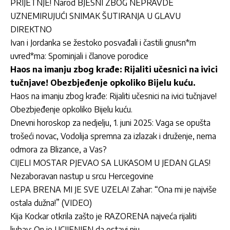
PRIJETNJE! Narod BJESNI ZBOG NEPRAVDE
UZNEMIRUJUĆI SNIMAK ŠUTIRANJA U GLAVU
DIREKTNO
Ivan i Jordanka se žestoko posvađali i častili gnusn*m
uvred*ma: Spominjali i članove porodice
Haos na imanju zbog krađe: Rijaliti učesnici na ivici
tučnjave! Obezbjeđenje opkoliko Bijelu kuću.
Haos na imanju zbog krađe: Rijaliti učesnici na ivici tučnjave!
Obezbjeđenje opkoliko Bijelu kuću.
Dnevni horoskop za nedjelju, 1. juni 2025: Vaga se opušta
trošeći novac, Vodolija spremna za izlazak i druženje, nema
odmora za Blizance, a Vas?
CIJELI MOSTAR PJEVAO SA LUKASOM U JEDAN GLAS!
Nezaboravan nastup u srcu Hercegovine
LEPA BRENA MI JE SVE UZELA! Zahar: “Ona mi je najviše
ostala dužna!” (VIDEO)
Kija Kockar otkrila zašto je RAZORENA najveća rijaliti
ljubav: On je UCIJENJEN da ostavi nju