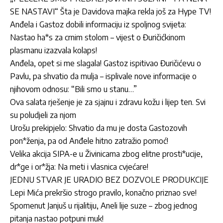
SE NASTAVI“ Šta je Davidova majka rekla još za Hype TV!
Anđela i Gastoz dobili informaciju iz spoljnog svijeta:
Nastao ha*s za crnim stolom – vijest o Đuričićkinom
plasmanu izazvala kolaps!
Anđela, opet si me slagala! Gastoz ispitivao Đuričićevu o
Pavlu, pa shvatio da mulja – isplivale nove informacije o
njihovom odnosu: “Bili smo u stanu…”
Ova salata rješenje je za sjajnu i zdravu kožu i lijep ten. Svi
su poludjeli za njom
Urošu prekipjelo: Shvatio da mu je dosta Gastozovih
pon*ženja, pa od Anđele hitno zatražio pomoć!
Velika akcija SIPA-e u Živinicama zbog elitne prosti*ucije,
dr*ge i or*žja: Na meti i vlasnica cvjećare!
JEDNU STVAR JE URADIO BEZ DOZVOLE PRODUKCIJE
Lepi Mića prekršio strogo pravilo, konačno priznao sve!
Spomenut Janjuš u rijalitiju, Aneli lije suze – zbog jednog
pitanja nastao potpuni muk!