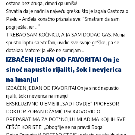
ostane bez druga, cimeri ga urnišu!
Shvatila da je načinila najveću grešku što je lagala Gastoza o
Pavlu – Anđela konačno priznala sve: “Smatram da sam
pogriješila, jer …”
TREBAO SAM KOČNICU, A JA SAM DODAO GAS: Munja
spustio loptu sa Stefani, uvidio sve svoje gr*ške, pa se
dotakao Matore: Ja više ne sumnjam…
IZBAČEN JEDAN OD FAVORITA! On je
sinoć napustio rijaliti, šok i nevjerica
na imanju!
IZBAČEN JEDAN OD FAVORITA! On je sinoć napustio
rijaliti, šok i nevjerica na imanju!
EKSKLUZIVNO U EMISIJI „SAD I OVDJE“ PROFESOR
DOKTOR ZORAN DŽAMIĆ PROGOVORIO O
PREPARATIMA ZA POT*NCIJU I MLADIMA KOJI IH SVE
ČEŠĆE KORISTE: „Obog*lje se na pravdi Boga“
Dejan Dragojević POSTAO STRIC i oglasio se ekskluzivno