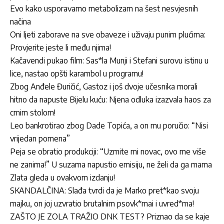
Evo kako usporavamo metabolizam na šest nesvjesnih
načina
Oni ljeti zaborave na sve obaveze i uživaju punim plućima:
Provjerite jeste li među njima!
Kačavendi pukao film: Sas*la Munji i Stefani surovu istinu u
lice, nastao opšti karambol u programu!
Zbog Anđele Đuričić, Gastoz i još dvoje učesnika morali
hitno da napuste Bijelu kuću: Njena odluka izazvala haos za
crnim stolom!
Leo bankrotirao zbog Dade Topića, a on mu poručio: “Nisi
vrijedan pomena”
Peja se obratio produkciji: “Uzmite mi novac, ovo me više
ne zanima!” U suzama napustio emisiju, ne želi da ga mama
Zlata gleda u ovakvom izdanju!
SKANDALČINA: Slađa tvrdi da je Marko pret*kao svoju
majku, on joj uzvratio brutalnim psovk*mai i uvred*ma!
ZAŠTO JE ZOLA TRAŽIO DNK TEST? Priznao da se kaje