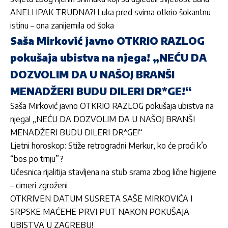
ANELI IPAK TRUDNA?! Luka pred svima otkrio šokantnu
istinu – ona zanijemila od šoka
Saša Mirković javno OTKRIO RAZLOG
pokušaja ubistva na njega! „NEĆU DA
DOZVOLIM DA U NAŠOJ BRANŠI
MENADŽERI BUDU DILERI DR*GE!“
Saša Mirković javno OTKRIO RAZLOG pokušaja ubistva na
njega! „NEĆU DA DOZVOLIM DA U NAŠOJ BRANŠI
MENADŽERI BUDU DILERI DR*GE!“
Ljetni horoskop: Stiže retrogradni Merkur, ko će proći k’o
“bos po trnju”?
Učesnica rijalitija stavljena na stub srama zbog lične higijene
– cimeri zgroženi
OTKRIVEN DATUM SUSRETA SAŠE MIRKOVIĆA I
SRPSKE MAĆEHE PRVI PUT NAKON POKUŠAJA
UBISTVA U ZAGREBU!