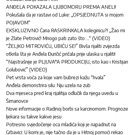
ANĐELA POKAZALA LJUBOMORU PREMA ANELI!
Pokušala da je rastavi od Luke: „OPSJEDNUTA si mojom
POJAVOM“
EKSKLUZIVNO Ćana RASKRINKALA koleginicu?! „Žao mi
je Zlate Petrović! Mnogo pati zato što …“ (VIDEO)
“ŽELJKO MITROVIĆU, UBIĆU SE!” Bivša rijaliti zvijezda
otkrila šta je Anđela Đuričić pričala prije ulaska u rijaliti!
“Najstrašnije je PLJUVA*A PRODUKCIJU, isto kao i Kristijan
Golubović” (VIDEO)
Pet vrsta voća za koje vam bubrezi kažu “hvala”
Anđela demonstrira silu: Nju uzela na zub
Dva mjeseca pred kraj rijalitija odlučili da njega uvedu u
Šimanovce
Nove informacije o Radinoj borbi sa karcinomom: Prognoze
ljekara su takve kakve jesu
Potresno svjedočenje oca mladića koji je napadnut na
Grbavici: U komi je, nije tačno da je u Hitnoj pomoći rekao