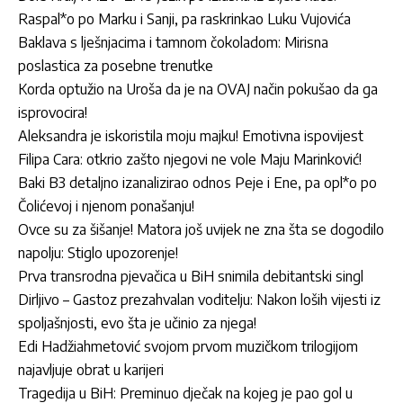
Raspal*o po Marku i Sanji, pa raskrinkao Luku Vujovića
Baklava s lješnjacima i tamnom čokoladom: Mirisna
poslastica za posebne trenutke
Korda optužio na Uroša da je na OVAJ način pokušao da ga
isprovocira!
Aleksandra je iskoristila moju majku! Emotivna ispovijest
Filipa Cara: otkrio zašto njegovi ne vole Maju Marinković!
Baki B3 detaljno izanalizirao odnos Peje i Ene, pa opl*o po
Čolićevoj i njenom ponašanju!
Ovce su za šišanje! Matora još uvijek ne zna šta se dogodilo
napolju: Stiglo upozorenje!
Prva transrodna pjevačica u BiH snimila debitantski singl
Dirljivo – Gastoz prezahvalan voditelju: Nakon loših vijesti iz
spoljašnjosti, evo šta je učinio za njega!
Edi Hadžiahmetović svojom prvom muzičkom trilogijom
najavljuje obrat u karijeri
Tragedija u BiH: Preminuo dječak na kojeg je pao gol u