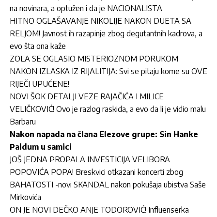
na novinara, a optužen i da je NACIONALISTA
HITNO OGLAŠAVANJE NIKOLIJE NAKON DUETA SA
RELJOM! Javnost ih razapinje zbog degutantnih kadrova, a
evo šta ona kaže
ZOLA SE OGLASIO MISTERIOZNOM PORUKOM
NAKON IZLASKA IZ RIJALITIJA: Svi se pitaju kome su OVE
RIJEČI UPUĆENE!
NOVI ŠOK DETALJI VEZE RAJAČIĆA I MILICE
VELIČKOVIĆ! Ovo je razlog raskida, a evo da li je vidio malu
Barbaru
Nakon napada na člana Elezove grupe: Sin Hanke
Paldum u samici
JOŠ JEDNA PROPALA INVESTICIJA VELIBORA
POPOVIĆA POPA! Breskvici otkazani koncerti zbog
BAHATOSTI -novi SKANDAL nakon pokušaja ubistva Saše
Mirkovića
ON JE NOVI DEČKO ANJE TODOROVIĆ! Influenserka