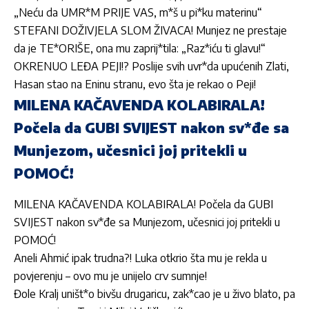
„Neću da UMR*M PRIJE VAS, m*š u pi*ku materinu“
STEFANI DOŽIVJELA SLOM ŽIVACA! Munjez ne prestaje
da je TE*ORIŠE, ona mu zaprij*tila: „Raz*iću ti glavu!“
OKRENUO LEĐA PEJI!? Poslije svih uvr*da upućenih Zlati,
Hasan stao na Eninu stranu, evo šta je rekao o Peji!
MILENA KAČAVENDA KOLABIRALA!
Počela da GUBI SVIJEST nakon sv*đe sa
Munjezom, učesnici joj pritekli u
POMOĆ!
MILENA KAČAVENDA KOLABIRALA! Počela da GUBI
SVIJEST nakon sv*đe sa Munjezom, učesnici joj pritekli u
POMOĆ!
Aneli Ahmić ipak trudna?! Luka otkrio šta mu je rekla u
povjerenju – ovo mu je unijelo crv sumnje!
Đole Kralj uništ*o bivšu drugaricu, zak*cao je u živo blato, pa