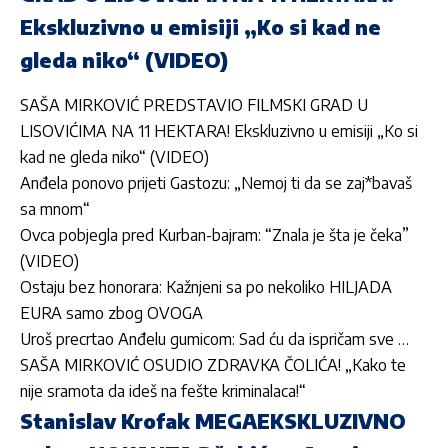
Ekskluzivno u emisiji „Ko si kad ne
gleda niko“ (VIDEO)
SAŠA MIRKOVIĆ PREDSTAVIO FILMSKI GRAD U
LISOVIĆIMA NA 11 HEKTARA! Ekskluzivno u emisiji „Ko si
kad ne gleda niko“ (VIDEO)
Anđela ponovo prijeti Gastozu: „Nemoj ti da se zaj*bavaš
sa mnom“
Ovca pobjegla pred Kurban-bajram: “Znala je šta je čeka”
(VIDEO)
Ostaju bez honorara: Kažnjeni sa po nekoliko HILJADA
EURA samo zbog OVOGA
Uroš precrtao Anđelu gumicom: Sad ću da ispričam sve …
SAŠA MIRKOVIĆ OSUDIO ZDRAVKA ČOLIĆA! „Kako te
nije sramota da ideš na fešte kriminalaca!“
Stanislav Krofak MEGAEKSKLUZIVNO