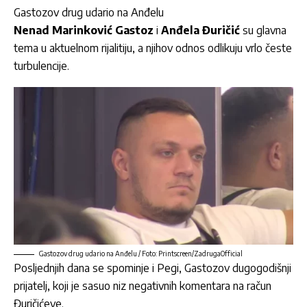
Gastozov drug udario na Anđelu
Nenad Marinković Gastoz
i
Anđela Đuričić
su glavna
tema u aktuelnom rijalitiju, a njihov odnos odlikuju vrlo česte
turbulencije.
Gastozov drug udario na Anđelu / Foto: Printscreen/ZadrugaOfficial
Posljednjih dana se spominje i Pegi, Gastozov dugogodišnji
prijatelj, koji je sasuo niz negativnih komentara na račun
Đuričićeve.