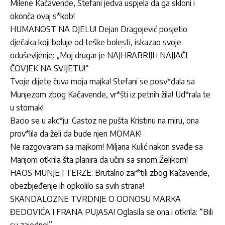
Milene Kačavende, Stefani jedva uspjela da ga skloni i
okonča ovaj s*kob!
HUMANOST NA DJELU! Dejan Dragojević posjetio
dječaka koji boluje od teške bolesti, iskazao svoje
oduševljenje: „Moj drugar je NAJHRABRIJI i NAJJAČI
ČOVJEK NA SVIJETU!“
Tvoje dijete čuva moja majka! Stefani se posv*đala sa
Munjezom zbog Kačavende, vr*šti iz petnih žila! Ud*rala te
u stomak!
Bacio se u akc*ju: Gastoz ne pušta Kristinu na miru, ona
prov*lila da želi da bude njen MOMAK!
Ne razgovaram sa majkom! Miljana Kulić nakon svađe sa
Marijom otkrila šta planira da učini sa sinom Željkom!
HAOS MUNJE I TERZE: Brutalno zar*tili zbog Kačavende,
obezbjeđenje ih opkolilo sa svih strana!
SKANDALOZNE TVRDNJE O ODNOSU MARKA
ĐEDOVIĆA I FRANA PUJASA! Oglasila se ona i otkrila: “Bili
su zajedno!”