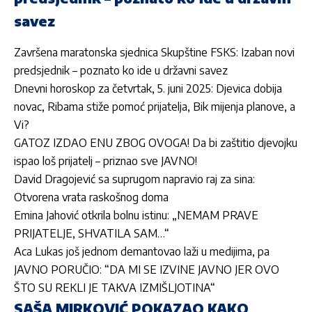
savez
Završena maratonska sjednica Skupštine FSKS: Izaban novi
predsjednik – poznato ko ide u državni savez
Dnevni horoskop za četvrtak, 5. juni 2025: Djevica dobija
novac, Ribama stiže pomoć prijatelja, Bik mijenja planove, a
Vi?
GATOZ IZDAO ENU ZBOG OVOGA! Da bi zaštitio djevojku
ispao loš prijatelj – priznao sve JAVNO!
David Dragojević sa suprugom napravio raj za sina:
Otvorena vrata raskošnog doma
Emina Jahović otkrila bolnu istinu: „NEMAM PRAVE
PRIJATELJE, SHVATILA SAM…“
Aca Lukas još jednom demantovao laži u medijima, pa
JAVNO PORUČIO: “DA MI SE IZVINE JAVNO JER OVO
ŠTO SU REKLI JE TAKVA IZMIŠLJOTINA“
SAŠA MIRKOVIĆ POKAZAO KAKO