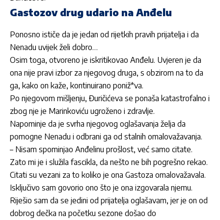
Gastozov drug udario na Anđelu
Ponosno ističe da je jedan od rijetkih pravih prijatelja i da
Nenadu uvijek želi dobro…
Osim toga, otvoreno je iskritikovao Anđelu. Uvjeren je da
ona nije pravi izbor za njegovog druga, s obzirom na to da
ga, kako on kaže, kontinuirano poniž*va.
Po njegovom mišljenju, Đuričićeva se ponaša katastrofalno i
zbog nje je Marinkoviću ugroženo i zdravlje.
Napominje da je svrha njegovog oglašavanja želja da
pomogne Nenadu i odbrani ga od stalnih omalovažavanja.
– Nisam spominjao Anđelinu prošlost, već samo citate.
Zato mi je i služila fascikla, da nešto ne bih pogrešno rekao.
Citati su vezani za to koliko je ona Gastoza omalovažavala.
Isključivo sam govorio ono što je ona izgovarala njemu.
Riješio sam da se jedini od prijatelja oglašavam, jer je on od
dobrog dečka na početku sezone došao do