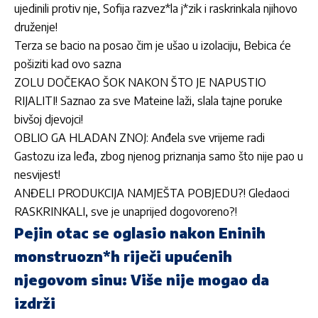
ujedinili protiv nje, Sofija razvez*la j*zik i raskrinkala njihovo
druženje!
Terza se bacio na posao čim je ušao u izolaciju, Bebica će
pošiziti kad ovo sazna
ZOLU DOČEKAO ŠOK NAKON ŠTO JE NAPUSTIO
RIJALITI! Saznao za sve Mateine laži, slala tajne poruke
bivšoj djevojci!
OBLIO GA HLADAN ZNOJ: Anđela sve vrijeme radi
Gastozu iza leđa, zbog njenog priznanja samo što nije pao u
nesvijest!
ANĐELI PRODUKCIJA NAMJEŠTA POBJEDU?! Gledaoci
RASKRINKALI, sve je unaprijed dogovoreno?!
Pejin otac se oglasio nakon Eninih
monstruozn*h riječi upućenih
njegovom sinu: Više nije mogao da
izdrži