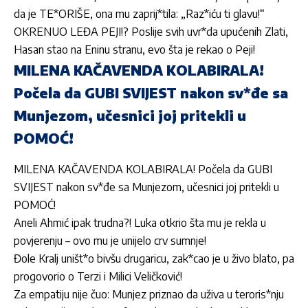
da je TE*ORIŠE, ona mu zaprij*tila: „Raz*iću ti glavu!“
OKRENUO LEĐA PEJI!? Poslije svih uvr*da upućenih Zlati,
Hasan stao na Eninu stranu, evo šta je rekao o Peji!
MILENA KAČAVENDA KOLABIRALA!
Počela da GUBI SVIJEST nakon sv*đe sa
Munjezom, učesnici joj pritekli u
POMOĆ!
MILENA KAČAVENDA KOLABIRALA! Počela da GUBI
SVIJEST nakon sv*đe sa Munjezom, učesnici joj pritekli u
POMOĆ!
Aneli Ahmić ipak trudna?! Luka otkrio šta mu je rekla u
povjerenju – ovo mu je unijelo crv sumnje!
Đole Kralj uništ*o bivšu drugaricu, zak*cao je u živo blato, pa
progovorio o Terzi i Milici Veličković!
Za empatiju nije čuo: Munjez priznao da uživa u teroris*nju