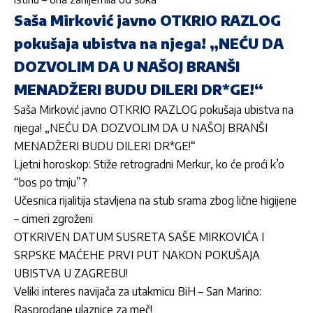
Saša Mirković javno OTKRIO RAZLOG
pokušaja ubistva na njega! „NEĆU DA
DOZVOLIM DA U NAŠOJ BRANŠI
MENADŽERI BUDU DILERI DR*GE!“
Saša Mirković javno OTKRIO RAZLOG pokušaja ubistva na
njega! „NEĆU DA DOZVOLIM DA U NAŠOJ BRANŠI
MENADŽERI BUDU DILERI DR*GE!“
Ljetni horoskop: Stiže retrogradni Merkur, ko će proći k’o
“bos po trnju”?
Učesnica rijalitija stavljena na stub srama zbog lične higijene
– cimeri zgroženi
OTKRIVEN DATUM SUSRETA SAŠE MIRKOVIĆA I
SRPSKE MAĆEHE PRVI PUT NAKON POKUŠAJA
UBISTVA U ZAGREBU!
Veliki interes navijača za utakmicu BiH – San Marino:
Rasprodane ulaznice za meč!