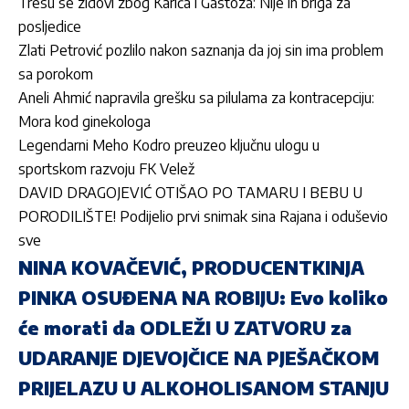
Tresu se zidovi zbog Karića i Gastoza: Nije ih briga za
posljedice
Zlati Petrović pozlilo nakon saznanja da joj sin ima problem
sa porokom
Aneli Ahmić napravila grešku sa pilulama za kontracepciju:
Mora kod ginekologa
Legendarni Meho Kodro preuzeo ključnu ulogu u
sportskom razvoju FK Velež
DAVID DRAGOJEVIĆ OTIŠAO PO TAMARU I BEBU U
PORODILIŠTE! Podijelio prvi snimak sina Rajana i oduševio
sve
NINA KOVAČEVIĆ, PRODUCENTKINJA
PINKA OSUĐENA NA ROBIJU: Evo koliko
će morati da ODLEŽI U ZATVORU za
UDARANJE DJEVOJČICE NA PJEŠAČKOM
PRIJELAZU U ALKOHOLISANOM STANJU