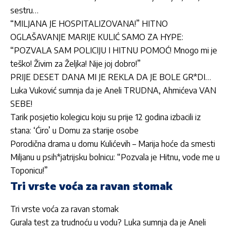
sestru…
“MILJANA JE HOSPITALIZOVANA!” HITNO
OGLAŠAVANJE MARIJE KULIĆ SAMO ZA HYPE:
“POZVALA SAM POLICIJU I HITNU POMOĆ! Mnogo mi je
teško! Živim za Željka! Nije joj dobro!”
PRIJE DESET DANA MI JE REKLA DA JE BOLE GR*DI…
Luka Vuković sumnja da je Aneli TRUDNA, Ahmićeva VAN
SEBE!
Tarik posjetio kolegicu koju su prije 12 godina izbacili iz
stana: ‘Ćiro’ u Domu za starije osobe
Porodična drama u domu Kulićevih – Marija hoće da smesti
Miljanu u psih*jatrijsku bolnicu: “Pozvala je Hitnu, vode me u
Toponicu!”
Tri vrste voća za ravan stomak
Tri vrste voća za ravan stomak
Gurala test za trudnoću u vodu? Luka sumnja da je Aneli