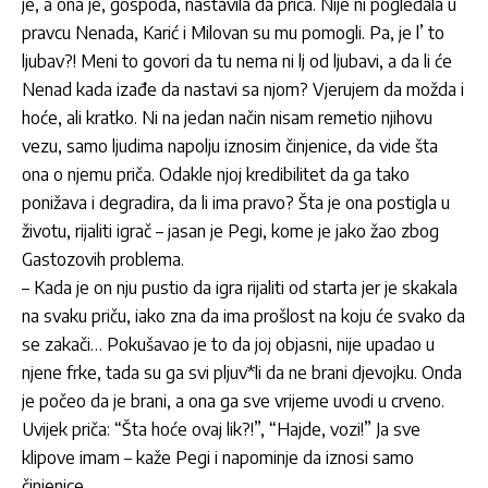
je, a ona je, gospođa, nastavila da priča. Nije ni pogledala u
pravcu Nenada, Karić i Milovan su mu pomogli. Pa, je l’ to
ljubav?! Meni to govori da tu nema ni lj od ljubavi, a da li će
Nenad kada izađe da nastavi sa njom? Vjerujem da možda i
hoće, ali kratko. Ni na jedan način nisam remetio njihovu
vezu, samo ljudima napolju iznosim činjenice, da vide šta
ona o njemu priča. Odakle njoj kredibilitet da ga tako
ponižava i degradira, da li ima pravo? Šta je ona postigla u
životu, rijaliti igrač – jasan je Pegi, kome je jako žao zbog
Gastozovih problema.
– Kada je on nju pustio da igra rijaliti od starta jer je skakala
na svaku priču, iako zna da ima prošlost na koju će svako da
se zakači… Pokušavao je to da joj objasni, nije upadao u
njene frke, tada su ga svi pljuv*li da ne brani djevojku. Onda
je počeo da je brani, a ona ga sve vrijeme uvodi u crveno.
Uvijek priča: “Šta hoće ovaj lik?!”, “Hajde, vozi!” Ja sve
klipove imam – kaže Pegi i napominje da iznosi samo
činjenice.