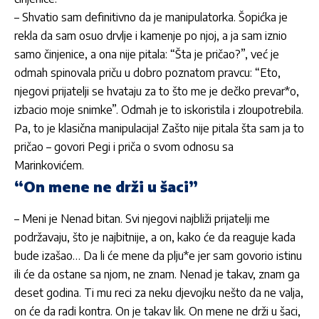
– Shvatio sam definitivno da je manipulatorka. Šopićka je
rekla da sam osuo drvlje i kamenje po njoj, a ja sam iznio
samo činjenice, a ona nije pitala: “Šta je pričao?”, već je
odmah spinovala priču u dobro poznatom pravcu: “Eto,
njegovi prijatelji se hvataju za to što me je dečko prevar*o,
izbacio moje snimke”. Odmah je to iskoristila i zloupotrebila.
Pa, to je klasična manipulacija! Zašto nije pitala šta sam ja to
pričao – govori Pegi i priča o svom odnosu sa
Marinkovićem.
“On mene ne drži u šaci”
– Meni je Nenad bitan. Svi njegovi najbliži prijatelji me
podržavaju, što je najbitnije, a on, kako će da reaguje kada
bude izašao… Da li će mene da plju*e jer sam govorio istinu
ili će da ostane sa njom, ne znam. Nenad je takav, znam ga
deset godina. Ti mu reci za neku djevojku nešto da ne valja,
on će da radi kontra. On je takav lik. On mene ne drži u šaci,