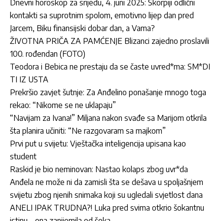
Dnevni horoskop za srijedu, 4. juni 2025: Škorpiji odlični
kontakti sa suprotnim spolom, emotivno lijep dan pred
Jarcem, Biku finansijski dobar dan, a Vama?
ŽIVOTNA PRIČA ZA PAMĆENJE Blizanci zajedno proslavili
100. rođendan (FOTO)
Teodora i Bebica ne prestaju da se časte uvred*ma: SM*DI
TI IZ USTA
Prekršio zavjet šutnje: Za Anđelino ponašanje mnogo toga
rekao: “Nikome se ne uklapaju”
“Navijam za Ivana!” Miljana nakon svađe sa Marijom otkrila
šta planira učiniti: “Ne razgovaram sa majkom”
Prvi put u svijetu: Vještačka inteligencija upisana kao
student
Raskid je bio neminovan: Nastao kolaps zbog uvr*da
Anđela ne može ni da zamisli šta se dešava u spoljašnjem
svijetu zbog njenih snimaka koji su ugledali svjetlost dana
ANELI IPAK TRUDNA?! Luka pred svima otkrio šokantnu
istinu – ona zanijemila od šoka