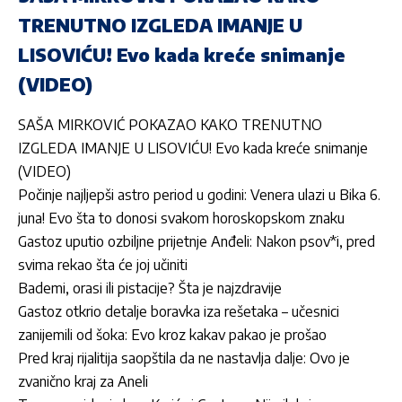
TRENUTNO IZGLEDA IMANJE U
LISOVIĆU! Evo kada kreće snimanje
(VIDEO)
SAŠA MIRKOVIĆ POKAZAO KAKO TRENUTNO
IZGLEDA IMANJE U LISOVIĆU! Evo kada kreće snimanje
(VIDEO)
Počinje najljepši astro period u godini: Venera ulazi u Bika 6.
juna! Evo šta to donosi svakom horoskopskom znaku
Gastoz uputio ozbiljne prijetnje Anđeli: Nakon psov*i, pred
svima rekao šta će joj učiniti
Bademi, orasi ili pistacije? Šta je najzdravije
Gastoz otkrio detalje boravka iza rešetaka – učesnici
zanijemili od šoka: Evo kroz kakav pakao je prošao
Pred kraj rijalitija saopštila da ne nastavlja dalje: Ovo je
zvanično kraj za Aneli