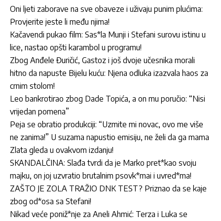
Oni ljeti zaborave na sve obaveze i uživaju punim plućima:
Provjerite jeste li među njima!
Kačavendi pukao film: Sas*la Munji i Stefani surovu istinu u
lice, nastao opšti karambol u programu!
Zbog Anđele Đuričić, Gastoz i još dvoje učesnika morali
hitno da napuste Bijelu kuću: Njena odluka izazvala haos za
crnim stolom!
Leo bankrotirao zbog Dade Topića, a on mu poručio: “Nisi
vrijedan pomena”
Peja se obratio produkciji: “Uzmite mi novac, ovo me više
ne zanima!” U suzama napustio emisiju, ne želi da ga mama
Zlata gleda u ovakvom izdanju!
SKANDALČINA: Slađa tvrdi da je Marko pret*kao svoju
majku, on joj uzvratio brutalnim psovk*mai i uvred*ma!
ZAŠTO JE ZOLA TRAŽIO DNK TEST? Priznao da se kaje
zbog od*osa sa Stefani!
Nikad veće poniž*nje za Aneli Ahmić: Terza i Luka se