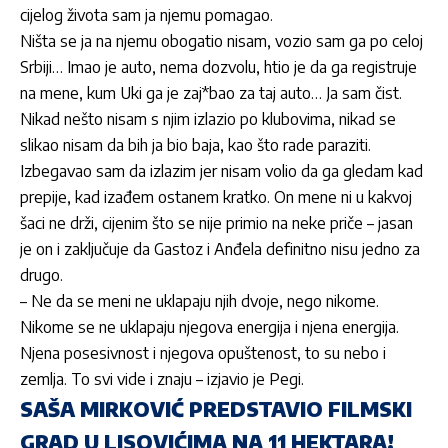
cijelog života sam ja njemu pomagao.
Ništa se ja na njemu obogatio nisam, vozio sam ga po celoj
Srbiji… Imao je auto, nema dozvolu, htio je da ga registruje
na mene, kum Uki ga je zaj*bao za taj auto… Ja sam čist.
Nikad nešto nisam s njim izlazio po klubovima, nikad se
slikao nisam da bih ja bio baja, kao što rade paraziti.
Izbegavao sam da izlazim jer nisam volio da ga gledam kad
prepije, kad izađem ostanem kratko. On mene ni u kakvoj
šaci ne drži, cijenim što se nije primio na neke priče – jasan
je on i zaključuje da Gastoz i Anđela definitno nisu jedno za
drugo.
– Ne da se meni ne uklapaju njih dvoje, nego nikome.
Nikome se ne uklapaju njegova energija i njena energija.
Njena posesivnost i njegova opuštenost, to su nebo i
zemlja. To svi vide i znaju – izjavio je Pegi.
SAŠA MIRKOVIĆ PREDSTAVIO FILMSKI
GRAD U LISOVIĆIMA NA 11 HEKTARA!