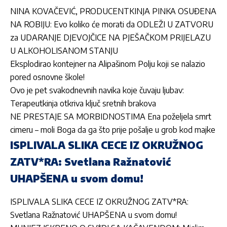
NINA KOVAČEVIĆ, PRODUCENTKINJA PINKA OSUĐENA
NA ROBIJU: Evo koliko će morati da ODLEŽI U ZATVORU
za UDARANJE DJEVOJČICE NA PJEŠAČKOM PRIJELAZU
U ALKOHOLISANOM STANJU
Eksplodirao kontejner na Alipašinom Polju koji se nalazio
pored osnovne škole!
Ovo je pet svakodnevnih navika koje čuvaju ljubav:
Terapeutkinja otkriva ključ sretnih brakova
NE PRESTAJE SA MORBIDNOSTIMA Ena poželjela smrt
cimeru – moli Boga da ga što prije pošalje u grob kod majke
ISPLIVALA SLIKA CECE IZ OKRUŽNOG
ZATV*RA: Svetlana Ražnatović
UHAPŠENA u svom domu!
ISPLIVALA SLIKA CECE IZ OKRUŽNOG ZATV*RA:
Svetlana Ražnatović UHAPŠENA u svom domu!