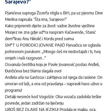
Sarajevo?’
Pjanićeva supruga Žozefa stigla u BiH, pa uz pjesmu Dine
Merlina napisala: ‘Šta ima, Sarajevo?’
Kako pripremiti dijete za život: važne životne vještine
Munjez ne zna gdje ud*ra naspram Kačavende, Stanić
dem*lirao Anu Nikolić i Kordu pred svima
SM*T U PORODICI JOVANE PAJIĆ! Pjevačica se oglasila
potresnom porukom: „Mnogo ćeš mi nedostajati i ti, tvoj
smijeh i naši razgovori…“
Osvanula čestitka koju je Pavle Jovanović poslao Anđeli,
Đuričićeva bez blama slagala ovo!
Anđela urla na Gastoza i zahtijeva od njega da raskine: On
umoran od laži, a ona od pravdanja – napravili haos uživo u
programu!
Detalji nesreće kod Vogošće: Oba vozača zadobila teške
povrede, jedan zadržan na liječenju
UROŠ BEZ DLAKE NA JEZIKU! Prodala je majku, oca,