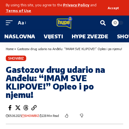
By using this site, you agree to the
Privacy Policy
and
Accept
Terms of Use
.
Aa
NASLOVNA
VIJESTI
HYPE ZVEZDE
SHO
Home
»
Gastozov drug udario na Anđelu: “IMAM SVE KLIPOVE!” Opleo i po njemu!
SHOWBIZ
Gastozov drug udario na
Anđelu: “IMAM SVE
KLIPOVE!” Opleo i po
njemu!
05.06.2025
SHOWBIZ
228 Min Read