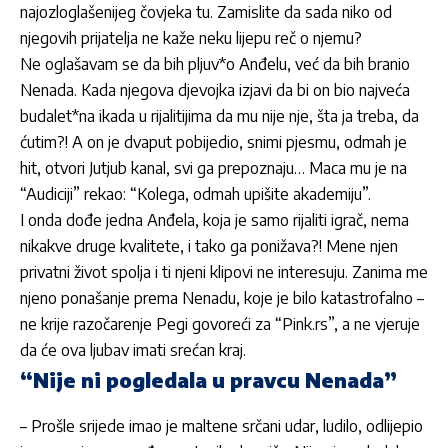
najozloglašenijeg čovjeka tu. Zamislite da sada niko od
njegovih prijatelja ne kaže neku lijepu reč o njemu?
Ne oglašavam se da bih pljuv*o Anđelu, već da bih branio
Nenada. Kada njegova djevojka izjavi da bi on bio najveća
budalet*na ikada u rijalitijima da mu nije nje, šta ja treba, da
ćutim?! A on je dvaput pobijedio, snimi pjesmu, odmah je
hit, otvori Jutjub kanal, svi ga prepoznaju… Maca mu je na
“Audiciji” rekao: “Kolega, odmah upišite akademiju”.
I onda dođe jedna Anđela, koja je samo rijaliti igrač, nema
nikakve druge kvalitete, i tako ga ponižava?! Mene njen
privatni život spolja i ti njeni klipovi ne interesuju. Zanima me
njeno ponašanje prema Nenadu, koje je bilo katastrofalno –
ne krije razočarenje Pegi govoreći za “Pink.rs”, a ne vjeruje
da će ova ljubav imati srećan kraj.
“Nije ni pogledala u pravcu Nenada”
– Prošle srijede imao je maltene srčani udar, ludilo, odlijepio