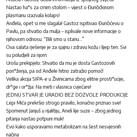
Nastao ha*s za crnim stolom – vijest o Đuričićkinom
plasmanu izazvala kolaps!
Anđela, opet si me slagala! Gastoz ispitivao Đuričićevu o
Pavlu, pa shvatio da mulja – isplivale nove informacije o
njihovom odnosu: “Bili smo u stanu…”
Ova salata rješenje je za sjajnu i zdravu kožu i lijep ten. Svi
su poludjeli za njom
Urošu prekipjelo: Shvatio da mu je dosta Gastozovih
pon*ženja, pa od Anđele hitno zatražio pomoć!
Velika akcija SIPA-e u Živinicama zbog elitne prosti*ucije,
dr*ge i or*žja: Na meti i vlasnica cvjećare!
JEDNU STVAR JE URADIO BEZ DOZVOLE PRODUKCIJE
Lepi Mića prekršio strogo pravilo, konačno priznao sve!
Spomenut Janjuš u rijalitiju, Aneli lije suze – zbog jednog
pitanja nastao potpuni muk!
Evo kako usporavamo metabolizam na šest nesvjesnih
načina