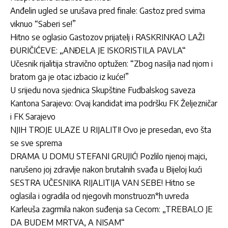
Anđelin ugled se urušava pred finale: Gastoz pred svima
viknuo “Saberi se!”
Hitno se oglasio Gastozov prijatelj i RASKRINKAO LAŽI
ĐURIČIĆEVE: „ANĐELA JE ISKORISTILA PAVLA“
Učesnik rijalitija stravično optužen: “Zbog nasilja nad njom i
bratom ga je otac izbacio iz kuće!”
U srijedu nova sjednica Skupštine Fudbalskog saveza
Kantona Sarajevo: Ovaj kandidat ima podršku FK Željezničar
i FK Sarajevo
NJIH TROJE ULAZE U RIJALITI! Ovo je presedan, evo šta
se sve sprema
DRAMA U DOMU STEFANI GRUJIĆ! Pozlilo njenoj majci,
narušeno joj zdravlje nakon brutalnih svađa u Bijeloj kući
SESTRA UČESNIKA RIJALITIJA VAN SEBE! Hitno se
oglasila i ogradila od njegovih monstruozn*h uvreda
Karleuša zagrmila nakon suđenja sa Cecom: „TREBALO JE
DA BUDEM MRTVA, A NISAM“