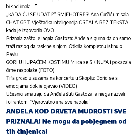
bi sad imala …”
„KADA ĆU SE UDATI?“ SMJEHOTRES! Ana Ćurčić urnisala
CHAT GPT: Vještačka inteligencija OSTALA BEZ TEKSTA
kada je izgovorila OVO
Priznala zašto je lagala Gastoza: Anđela sigurna da on samo
traži razlog da raskine s njom! Otkrila kompletnu istinu o
Pavlu
GORI U KUPAĆEM KOSTIMU Milica se SKINU*A i pokazala
čime raspolaže (FOTO)
Tifa grcao u suzama na koncertu u Skoplju: Borio se s
emocijama dok je pjevao (VIDEO)
Učesnici smatraju da Anđela štiti Gastoza, a njega nazvali
folirantom: “Vjerovatno ima sve napolju”
ANĐELA KOD DRVETA MUDROSTI SVE
PRIZNALA! Ne mogu da pobjegnem od
tih činjenica!