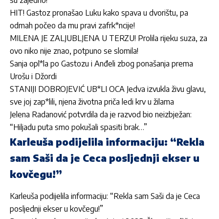
HIT! Gastoz pronašao Luku kako spava u dvorištu, pa
odmah počeo da mu pravi zafrk*ncije!
MILENA JE ZALJUBLJENA U TERZU! Prolila rijeku suza, za
ovo niko nije znao, potpuno se slomila!
Sanja opl*la po Gastozu i Anđeli zbog ponašanja prema
Urošu i Džordi
STANIJI DOBROJEVIĆ UB*LI OCA Jedva izvukla živu glavu,
sve joj zap*lili, njena životna priča ledi krv u žilama
Jelena Radanović potvrdila da je razvod bio neizbježan:
“Hiljadu puta smo pokušali spasiti brak…”
Karleuša podijelila informaciju: “Rekla
sam Saši da je Ceca posljednji ekser u
kovčegu!”
Karleuša podijelila informaciju: “Rekla sam Saši da je Ceca
posljednji ekser u kovčegu!”