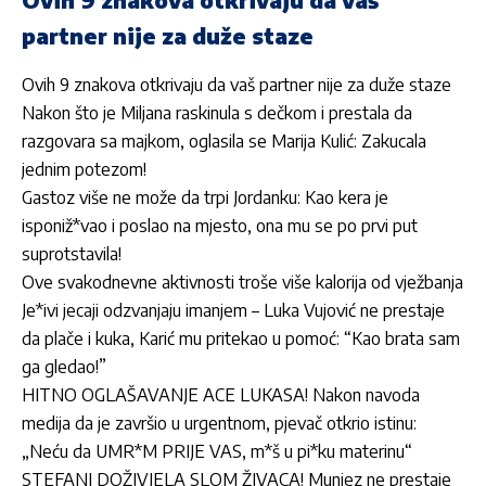
partner nije za duže staze
Ovih 9 znakova otkrivaju da vaš partner nije za duže staze
Nakon što je Miljana raskinula s dečkom i prestala da
razgovara sa majkom, oglasila se Marija Kulić: Zakucala
jednim potezom!
Gastoz više ne može da trpi Jordanku: Kao kera je
isponiž*vao i poslao na mjesto, ona mu se po prvi put
suprotstavila!
Ove svakodnevne aktivnosti troše više kalorija od vježbanja
Je*ivi jecaji odzvanjaju imanjem – Luka Vujović ne prestaje
da plače i kuka, Karić mu pritekao u pomoć: “Kao brata sam
ga gledao!”
HITNO OGLAŠAVANJE ACE LUKASA! Nakon navoda
medija da je završio u urgentnom, pjevač otkrio istinu:
„Neću da UMR*M PRIJE VAS, m*š u pi*ku materinu“
STEFANI DOŽIVJELA SLOM ŽIVACA! Munjez ne prestaje