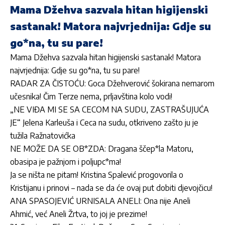
Mama Džehva sazvala hitan higijenski
sastanak! Matora najvrjednija: Gdje su
go*na, tu su pare!
Mama Džehva sazvala hitan higijenski sastanak! Matora
najvrjednija: Gdje su go*na, tu su pare!
RADAR ZA ČISTOĆU: Goca Džehverović šokirana nemarom
učesnika! Čim Terze nema, prljavština kolo vodi!
„NE VIĐA MI SE SA CECOM NA SUDU, ZASTRAŠUJUĆA
JE“ Jelena Karleuša i Ceca na sudu, otkriveno zašto ju je
tužila Ražnatovićka
NE MOŽE DA SE OB*ZDA: Dragana ščep*la Matoru,
obasipa je pažnjom i poljupc*ma!
Ja se ništa ne pitam! Kristina Spalević progovorila o
Kristijanu i prinovi – nada se da će ovaj put dobiti djevojčicu!
ANA SPASOJEVIĆ URNISALA ANELI: Ona nije Aneli
Ahmić, već Aneli Žrtva, to joj je prezime!