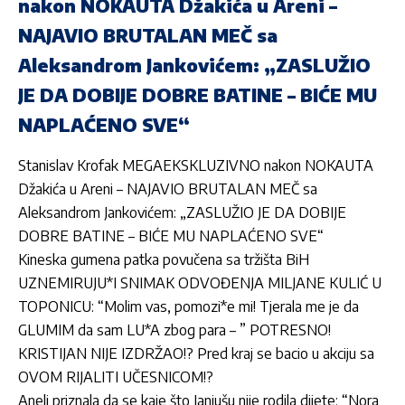
nakon NOKAUTA Džakića u Areni –
NAJAVIO BRUTALAN MEČ sa
Aleksandrom Jankovićem: „ZASLUŽIO
JE DA DOBIJE DOBRE BATINE – BIĆE MU
NAPLAĆENO SVE“
Stanislav Krofak MEGAEKSKLUZIVNO nakon NOKAUTA
Džakića u Areni – NAJAVIO BRUTALAN MEČ sa
Aleksandrom Jankovićem: „ZASLUŽIO JE DA DOBIJE
DOBRE BATINE – BIĆE MU NAPLAĆENO SVE“
Kineska gumena patka povučena sa tržišta BiH
UZNEMIRUJU*I SNIMAK ODVOĐENJA MILJANE KULIĆ U
TOPONICU: “Molim vas, pomozi*e mi! Tjerala me je da
GLUMIM da sam LU*A zbog para – ” POTRESNO!
KRISTIJAN NIJE IZDRŽAO!? Pred kraj se bacio u akciju sa
OVOM RIJALITI UČESNICOM!?
Aneli priznala da se kaje što Janjušu nije rodila dijete: “Nora