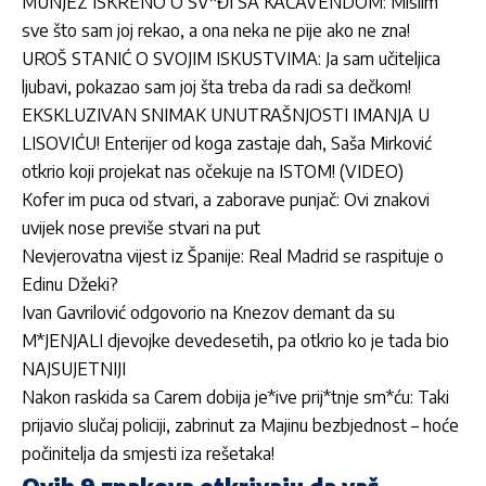
MUNJEZ ISKRENO O SV*ĐI SA KAČAVENDOM: Mislim
sve što sam joj rekao, a ona neka ne pije ako ne zna!
UROŠ STANIĆ O SVOJIM ISKUSTVIMA: Ja sam učiteljica
ljubavi, pokazao sam joj šta treba da radi sa dečkom!
EKSKLUZIVAN SNIMAK UNUTRAŠNJOSTI IMANJA U
LISOVIĆU! Enterijer od koga zastaje dah, Saša Mirković
otkrio koji projekat nas očekuje na ISTOM! (VIDEO)
Kofer im puca od stvari, a zaborave punjač: Ovi znakovi
uvijek nose previše stvari na put
Nevjerovatna vijest iz Španije: Real Madrid se raspituje o
Edinu Džeki?
Ivan Gavrilović odgovorio na Knezov demant da su
M*JENJALI djevojke devedesetih, pa otkrio ko je tada bio
NAJSUJETNIJI
Nakon raskida sa Carem dobija je*ive prij*tnje sm*ću: Taki
prijavio slučaj policiji, zabrinut za Majinu bezbjednost – hoće
počinitelja da smjesti iza rešetaka!
Ovih 9 znakova otkrivaju da vaš