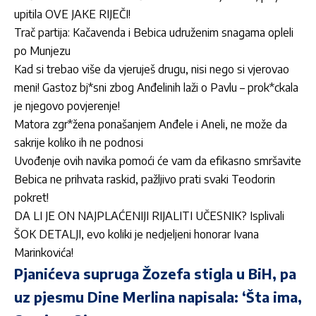
upitila OVE JAKE RIJEČI!
Trač partija: Kačavenda i Bebica udruženim snagama opleli
po Munjezu
Kad si trebao više da vjeruješ drugu, nisi nego si vjerovao
meni! Gastoz bj*sni zbog Anđelinih laži o Pavlu – prok*ckala
je njegovo povjerenje!
Matora zgr*žena ponašanjem Anđele i Aneli, ne može da
sakrije koliko ih ne podnosi
Uvođenje ovih navika pomoći će vam da efikasno smršavite
Bebica ne prihvata raskid, pažljivo prati svaki Teodorin
pokret!
DA LI JE ON NAJPLAĆENIJI RIJALITI UČESNIK? Isplivali
ŠOK DETALJI, evo koliki je nedjeljeni honorar Ivana
Marinkovića!
Pjanićeva supruga Žozefa stigla u BiH, pa
uz pjesmu Dine Merlina napisala: ‘Šta ima,