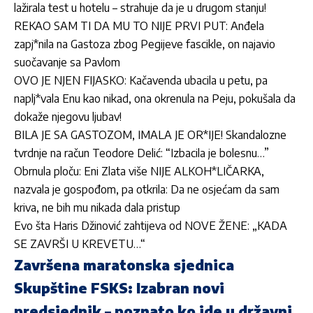
lažirala test u hotelu – strahuje da je u drugom stanju!
REKAO SAM TI DA MU TO NIJE PRVI PUT: Anđela
zapj*nila na Gastoza zbog Pegijeve fascikle, on najavio
suočavanje sa Pavlom
OVO JE NJEN FIJASKO: Kačavenda ubacila u petu, pa
naplj*vala Enu kao nikad, ona okrenula na Peju, pokušala da
dokaže njegovu ljubav!
BILA JE SA GASTOZOM, IMALA JE OR*IJE! Skandalozne
tvrdnje na račun Teodore Delić: “Izbacila je bolesnu…”
Obrnula ploču: Eni Zlata više NIJE ALKOH*LIČARKA,
nazvala je gospođom, pa otkrila: Da ne osjećam da sam
kriva, ne bih mu nikada dala pristup
Evo šta Haris Džinović zahtijeva od NOVE ŽENE: „KADA
SE ZAVRŠI U KREVETU…“
Završena maratonska sjednica
Skupštine FSKS: Izabran novi
predsjednik – poznato ko ide u državni