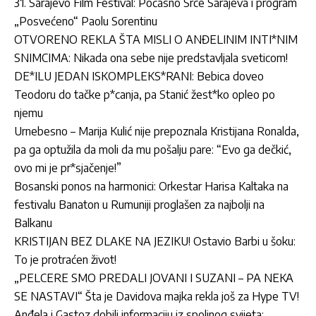
31. Sarajevo Film Festival: Počasno Srce Sarajeva i program
„Posvećeno“ Paolu Sorentinu
OTVORENO REKLA ŠTA MISLI O ANĐELINIM INTI*NIM
SNIMCIMA: Nikada ona sebe nije predstavljala sveticom!
DE*ILU JEDAN ISKOMPLEKS*RANI: Bebica doveo
Teodoru do tačke p*canja, pa Stanić žest*ko opleo po
njemu
Urnebesno – Marija Kulić nije prepoznala Kristijana Ronalda,
pa ga optužila da moli da mu pošalju pare: “Evo ga dečkić,
ovo mi je pr*sjačenje!”
Bosanski ponos na harmonici: Orkestar Harisa Kaltaka na
festivalu Banaton u Rumuniji proglašen za najbolji na
Balkanu
KRISTIJAN BEZ DLAKE NA JEZIKU! Ostavio Barbi u šoku:
To je protraćen život!
„PELCERE SMO PREDALI JOVANI I SUZANI – PA NEKA
SE NASTAVI“ Šta je Davidova majka rekla još za Hype TV!
Anđela i Gastoz dobili informaciju iz spoljnog svijeta: