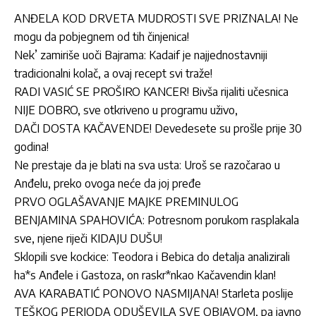
ANĐELA KOD DRVETA MUDROSTI SVE PRIZNALA! Ne
mogu da pobjegnem od tih činjenica!
Nek’ zamiriše uoči Bajrama: Kadaif je najjednostavniji
tradicionalni kolač, a ovaj recept svi traže!
RADI VASIĆ SE PROŠIRO KANCER! Bivša rijaliti učesnica
NIJE DOBRO, sve otkriveno u programu uživo,
DAČI DOSTA KAČAVENDE! Devedesete su prošle prije 30
godina!
Ne prestaje da je blati na sva usta: Uroš se razočarao u
Anđelu, preko ovoga neće da joj pređe
PRVO OGLAŠAVANJE MAJKE PREMINULOG
BENJAMINA SPAHOVIĆA: Potresnom porukom rasplakala
sve, njene riječi KIDAJU DUŠU!
Sklopili sve kockice: Teodora i Bebica do detalja analizirali
ha*s Anđele i Gastoza, on raskr*nkao Kačavendin klan!
AVA KARABATIĆ PONOVO NASMIJANA! Starleta poslije
TEŠKOG PERIODA ODUŠEVILA SVE OBJAVOM, pa javno