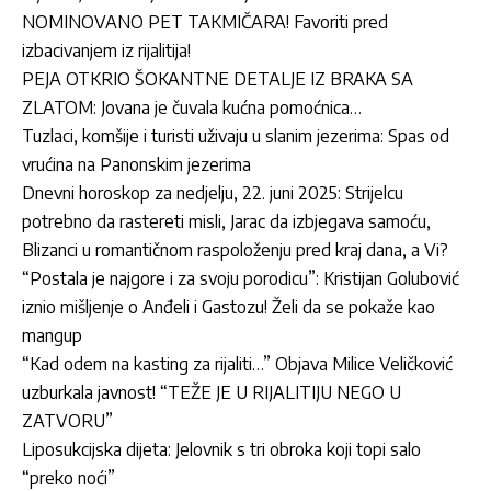
NOMINOVANO PET TAKMIČARA! Favoriti pred
izbacivanjem iz rijalitija!
PEJA OTKRIO ŠOKANTNE DETALJE IZ BRAKA SA
ZLATOM: Jovana je čuvala kućna pomoćnica…
Tuzlaci, komšije i turisti uživaju u slanim jezerima: Spas od
vrućina na Panonskim jezerima
Dnevni horoskop za nedjelju, 22. juni 2025: Strijelcu
potrebno da rastereti misli, Jarac da izbjegava samoću,
Blizanci u romantičnom raspoloženju pred kraj dana, a Vi?
“Postala je najgore i za svoju porodicu”: Kristijan Golubović
iznio mišljenje o Anđeli i Gastozu! Želi da se pokaže kao
mangup
“Kad odem na kasting za rijaliti…” Objava Milice Veličković
uzburkala javnost! “TEŽE JE U RIJALITIJU NEGO U
ZATVORU”
Liposukcijska dijeta: Jelovnik s tri obroka koji topi salo
“preko noći”