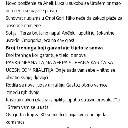
Novo poniženje za Aneli: Luka u sukobu sa Urošem priznao
ono čega se najviše plašila
Sunovrat nudizma u Crnoj Gori: Niko neće da zakupi plaže za
posebne namjene
Sofija i Terza brutalno napali Anđelu i uputili joj šokantne
uvrede: Crnogorka jeca na sav glas!
Broj treninga koji garantuje tijelo iz snova
Broj treninga koji garantuje tijelo iz snova
RASKRINKANA TAJNA AFERA STEFANA KARIĆA SA
UČESNICOM RIJALITIJA: On je sada van sebe – hitno se
obratio svojoj djevojci
Rodila se nova ljubav u rijalitiju: Gastoz otkrio varnice
između njih dvoje
Kristijan nakon izlaska iz rijalitija uputio strašnu provokac*ju:
“S*rem vam se u usta”
Ovo je trik koji za 30 sekundi uklanja svrab od ujeda
komaraca