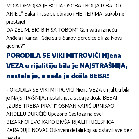
MOJA DEVOJKA JE BOLJA OSOBA I BOLJA RIBA OD
ANJE…“ Baka Prase se obratio i HEJTERIMA, sukob ne
prestaje!
DA ŽELIM, BIO BIH SA TOBOM“ Gori vatra između
Anđela i Karića: „Gdje su ti članovi porodice bili za Novu
godinu?“
PORODILA SE VIKI MITROVIĆ! Njena
VEZA u rijalitiju bila je NAJSTRAŠNIJA,
nestala je, a sada je došla BEBA!
PORODILA SE VIKI MITROVIĆ! Njena VEZA u rijalitiju bila
je NAJSTRAŠNIJA, nestala je, a sada je došla BEBA!
„ZUBE TREBA PRATI“ OSMAN KARIĆ URNISAO
ANĐELU ĐURIČIĆ! Upozorio Gastoza na ovo!
BIZARNO! EVO KAKO BIVŠA RIJALITI UČESNICA
ZARAĐUJE NOVAC Otkriveni detalji koji su ostavili sve bez
teksta