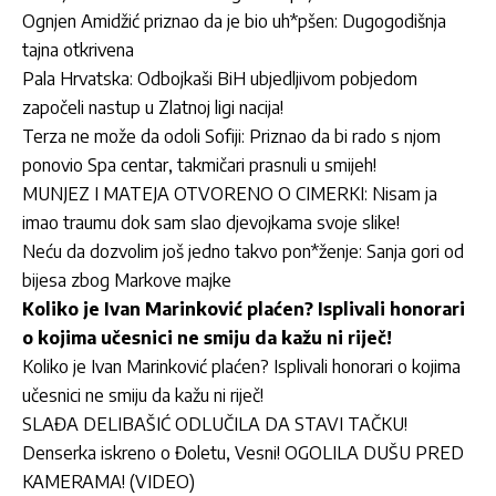
Ognjen Amidžić priznao da je bio uh*pšen: Dugogodišnja
tajna otkrivena
Pala Hrvatska: Odbojkaši BiH ubjedljivom pobjedom
započeli nastup u Zlatnoj ligi nacija!
Terza ne može da odoli Sofiji: Priznao da bi rado s njom
ponovio Spa centar, takmičari prasnuli u smijeh!
MUNJEZ I MATEJA OTVORENO O CIMERKI: Nisam ja
imao traumu dok sam slao djevojkama svoje slike!
Neću da dozvolim još jedno takvo pon*ženje: Sanja gori od
bijesa zbog Markove majke
Koliko je Ivan Marinković plaćen? Isplivali honorari
o kojima učesnici ne smiju da kažu ni riječ!
Koliko je Ivan Marinković plaćen? Isplivali honorari o kojima
učesnici ne smiju da kažu ni riječ!
SLAĐA DELIBAŠIĆ ODLUČILA DA STAVI TAČKU!
Denserka iskreno o Đoletu, Vesni! OGOLILA DUŠU PRED
KAMERAMA! (VIDEO)