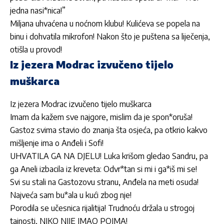
jedna nasi*nica!”
Miljana uhvaćena u noćnom klubu! Kulićeva se popela na
binu i dohvatila mikrofon! Nakon što je puštena sa liječenja,
otišla u provod!
Iz jezera Modrac izvučeno tijelo
muškarca
Iz jezera Modrac izvučeno tijelo muškarca
Imam da kažem sve najgore, mislim da je spon*oruša!
Gastoz svima stavio do znanja šta osjeća, pa otkrio kakvo
mišljenje ima o Anđeli i Sofi!
UHVATILA GA NA DJELU! Luka krišom gledao Sandru, pa
ga Aneli izbacila iz kreveta: Odvr*tan si mi i ga*iš mi se!
Svi su stali na Gastozovu stranu, Anđela na meti osuda!
Najveća sam bu*ala u kući zbog nje!
Porodila se učesnica rijalitija! Trudnoću držala u strogoj
tajnosti, NIKO NIJE IMAO POJMA!