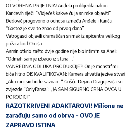
OTVORENA PRIJETNJA! Anđela problijedila nakon
Karićevih riječi: ”Vidjećeš kakve ću ja snimke objaviti”
Đedović progovorio o odnosu između Anđele i Karića:
“Gastoz je sve to znao od prvog dana”
Vatrogasci objavili dramatičan snimak iz epicentra velikog
požara kod Omiša
Asmin otkrio zašto dvije godine nije bio intim*n sa Aneli:
“Odmah sam je izbacio iz stana …”
VANREDNA ODLUKA PRODUKCIJE?! On je monstr*m i
biće hitno DISKVALIFIKOVAN: Kamera uhvatila jezive stvari
„Ako moj sin bude saznao…“ Gošće Dejana Dragojevića su
zvijezde “OnlyFansa”: „JA SAM SIGURNO CRNA OVCA U
PORODICI!“
RAZOTKRIVENI ADAKTAROVI! Milione ne
zarađuju samo od obrva – OVO JE
ZAPRAVO ISTINA