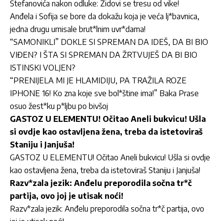
Stefanovića nakon odluke: Zidovi se tresu od vike!
Anđela i Sofija se bore da dokažu koja je veća lj*bavnica,
jedna drugu urnisale brut*lnim uvr*dama!
“SAMONIKLI” DOKLE SI SPREMAN DA IDEŠ, DA BI BIO
VIĐEN? I ŠTA SI SPREMAN DA ŽRTVUJEŠ DA BI BIO
ISTINSKI VOLJEN?
“PRENIJELA MI JE HLAMIDIJU, PA TRAŽILA ROZE
IPHONE 16! Ko zna koje sve bol*štine ima!” Baka Prase
osuo žest*ku p*ljbu po bivšoj
GASTOZ U ELEMENTU! Očitao Aneli bukvicu! Ušla
si ovdje kao ostavljena žena, treba da istetoviraš
Staniju i Janjuša!
GASTOZ U ELEMENTU! Očitao Aneli bukvicu! Ušla si ovdje
kao ostavljena žena, treba da istetoviraš Staniju i Janjuša!
Razv*zala jezik: Anđelu preporodila sočna tr*č
partija, ovo joj je utisak noći!
Razv*zala jezik: Anđelu preporodila sočna tr*č partija, ovo