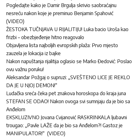
Pogledajte kako je Damir Brgulja skrivio saobraćajnu
nesreću nakon koje je preminuo Benjamin Spahović
(VIDEO)
ŽESTOKA TUČNJAVA U RIJALITIJU! Luka bacio Uroša kao
frizbi – obezbjeđenje hitno reagovalo
Objavljena lista najboljih evropskih plaža: Prvo mjesto
zauzela je lokacija iz bajke
Nakon napuštanja rijalitija oglasio se Marko Đedović: Poslao
ovu važnu poruku!
Aleksandar Požgaj o supruzi: „SVEŠTENO LICE JE REKLO
DA JE U NJOJ DEMON!“
Ludačka sreća čeka pet znakova horoskopa do kraja juna
STEFAN SE ODAO! Nakon ovoga svi sumnjaju da je bio sa
Anđelom
EKSKLUZIVNO Jovana Cvijanović RASKRINKALA ljubavni
trougao: „Pavle LAŽE da je bio sa Anđelom?! Gastoz je
MANIPULATOR!“ (VIDEO)