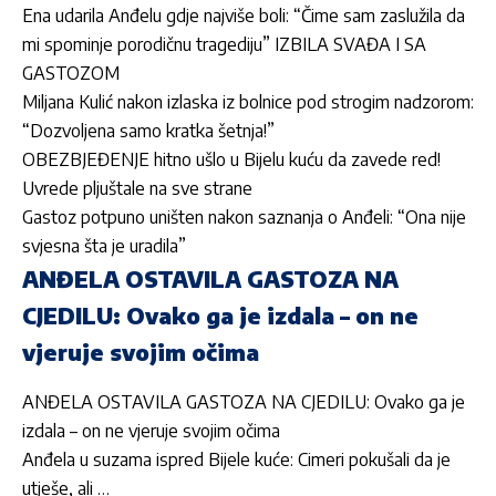
Ena udarila Anđelu gdje najviše boli: “Čime sam zaslužila da
mi spominje porodičnu tragediju” IZBILA SVAĐA I SA
GASTOZOM
Miljana Kulić nakon izlaska iz bolnice pod strogim nadzorom:
“Dozvoljena samo kratka šetnja!”
OBEZBJEĐENJE hitno ušlo u Bijelu kuću da zavede red!
Uvrede pljuštale na sve strane
Gastoz potpuno uništen nakon saznanja o Anđeli: “Ona nije
svjesna šta je uradila”
ANĐELA OSTAVILA GASTOZA NA
CJEDILU: Ovako ga je izdala – on ne
vjeruje svojim očima
ANĐELA OSTAVILA GASTOZA NA CJEDILU: Ovako ga je
izdala – on ne vjeruje svojim očima
Anđela u suzama ispred Bijele kuće: Cimeri pokušali da je
utješe, ali …