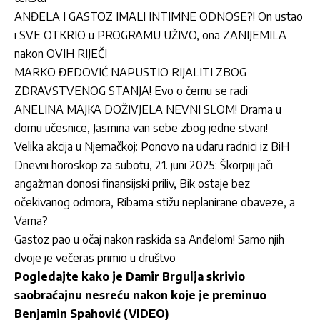
ANĐELA I GASTOZ IMALI INTIMNE ODNOSE?! On ustao
i SVE OTKRIO u PROGRAMU UŽIVO, ona ZANIJEMILA
nakon OVIH RIJEČI
MARKO ĐEDOVIĆ NAPUSTIO RIJALITI ZBOG
ZDRAVSTVENOG STANJA! Evo o čemu se radi
ANELINA MAJKA DOŽIVJELA NEVNI SLOM! Drama u
domu učesnice, Jasmina van sebe zbog jedne stvari!
Velika akcija u Njemačkoj: Ponovo na udaru radnici iz BiH
Dnevni horoskop za subotu, 21. juni 2025: Škorpiji jači
angažman donosi finansijski priliv, Bik ostaje bez
očekivanog odmora, Ribama stižu neplanirane obaveze, a
Vama?
Gastoz pao u očaj nakon raskida sa Anđelom! Samo njih
dvoje je večeras primio u društvo
Pogledajte kako je Damir Brgulja skrivio
saobraćajnu nesreću nakon koje je preminuo
Benjamin Spahović (VIDEO)