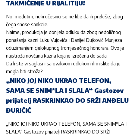
TAKMIČENJE U RIJALITIJU!
No, međutim, neki učesnici se ne libe da ih prekrše, zbog
čega snose sankcije.
Naime, produkcija je donijela odluku da zbog nedoličnog
ponašanja kazni
Luku Vujovića
i Danijel Dujković Munjeza
oduzimanjem cjelokupnog tromjesečnog honorara. Ovo je
najstroža novčana kazna koja je izrečena do sada.
Da li ste vi saglasni sa ovakvom odlukom ili mislite da je
mogla biti stroža?
„NIKO JOJ NIKO UKRAO TELEFON,
SAMA SE SNIM*LA I SLALA“ Gastozov
prijatelj RASKRINKAO DO SRŽI ANĐELU
ĐURIČIĆ
„NIKO JOJ NIKO UKRAO TELEFON, SAMA SE SNIM*LA I
SLALA“ Gastozov prijatelj RASKRINKAO DO SRŽI