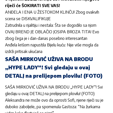
riječi će ŠOKIRATI SVE VAS!
ANĐELA I ENA U ŽESTOKOM KLINČU! Zbog ovakvih
scena se DISKVALIFIKUJE
Zatrudnila u rijalitiju i nestala: Šta se dogodilo sa njom
OVAJ BREND JE OBLAČIO JOSIPA BROZA TITA! Evo
zbog čega je i dan-danas posebno interesantan
Anđela krišom napustila Bijelu kuću: Nije više mogla da
izdrži pritisak ukućana
SAŠA MIRKOVIĆ UŽIVA NA BRODU
„HYPE LADY“! Svi gledaju u ovaj
DETALJ na prelijepom plovilu! (FOTO)
SAŠA MIRKOVIĆ UŽIVA NA BRODU „HYPE LADY“! Svi
gledaju u ovaj DETALJ na prelijepom plovilu! (FOTO)
Aleksandra ne može ovo da oprosti Sofi, njene riječi su je
duboko zaboljele, pa spomenula Gastoza: “Na žurkama