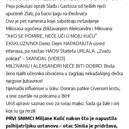
Peja pokušao oprati Slađu i Gastoza od teških riječi
upućenih Zlati, pa bacio ljagu na Đedovića
Ovo je pet namirnica koje sabotiraju mršavljenje
Milosava ogočena zbližavanjem Aleksandre i Milovana:
“AKO SE POMIRE, NEĆE UĆI U MOJU KUĆU”
EKSKLUZIVNO! Deniz Dejm NAPADNUTA usred
intervjua, pa nastao HAOS! Starleta URLALA: „Zvaću
policiju!“ – SKANDAL (VIDEO)
MILOVANU I ALEKSANDRI NEĆE BITI DOBRO: Bivša
žena rijaliti učesnika uhvaćena u zagrljaju nekadašnjeg dečka
njegove ljubavnice!
Njemački influenser u šoku: Donirao patike Crvenom krstu,
a one završile na policama u BiH!
Uroš upravo saznao ovo za svoju majku: Sada ga žale i oni
koji su ga mrzili
PRVI SNIMCI Miljane Kulić nakon što je napustila
psihijatrijsku ustanovu – otac Siniša je pridržava,