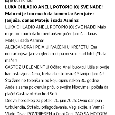
joj je utisak noći!
LUKA OHLADIO ANELI, POTOPIO JOJ SVE NADE!
Malo mi je too much da komentarišem jučer
Janjuša, danas Mateju i sada Asmina!
LUKA OHLADIO ANELI, POTOPIO JOJ SVE NADE! Malo
mi je too much da komentarišem jučer Janjuša, danas
Mateju i sada Asmina!
ALEKSANDRA I PEJA UHVAĆENI U KRE*ETU! Ena
neuračunljiva: Ja ovo gledam i lupa mi srce, sad bih ti j*bala
ma*er!
GASTOZ U ELEMENTU! Očitao Aneli bukvicu! Ušla si ovdje
kao ostavljena žena, treba da istetoviraš Staniju i Janjuša!
Šta žene ne tolerišu ni po koju cijenu nakon 30. godine
Anđela sama pokrenula priču o svojim klipovima i počela da
plače! Gastoz otrčao kod Sofi
Dnevni horoskop za petak, 20. juni 2025: Ovnu dan pun
turbulencija, Strijelcu prilagođavanja, Vagi akcije, a Vama?
Vlade Divac POVRIJEĐEN u Crnoj Gori! PAO SA MOTORA