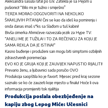
Aleksandra sasula rafal po Eni: Zatekla je sa Pejom u
pušionici! “Bilo mi je tužno i smiješno”
TERZA MORAO ODGOVORITI NA NEKOLIKO
ŠKAKLJIVIH PITANJA! Čini se kao da ideš ka pomirenju i
onda danas imaš s*ks sa Slađom u tuš kabini!
Bivša cimerka Ahmićeve razvezala jezik za Hype TV:
“ANELI ME JE TUŽILA! I TO ZA REČENICU ZA KOJU JE
SAMA REKLA DA JE ISTINA!“
Kasno buđenje i produženi san mogu biti simptomi ozbiljnih
zdravstvenih poremećaja
EVO KO JE GRUJA KOJI JE ZAUVIJEK NAPUSTIO RIJALITI!
Prevario ženu, a ljubavnici sada poručio OVO
Produkcija saopštila ko je favort: Mjesec pred kraj sezone
saznalo se ko će zauzeti koje mjesto u finalu! Hoće li ova
informacija promijeniti tok rijalitija
Produkcija poslala obezbjeđenje na
kapiju zbog Lepog Miće: Učesnici