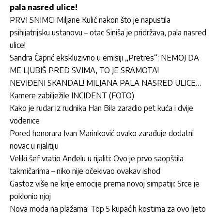
pala nasred ulice!
PRVI SNIMCI Miljane Kulić nakon što je napustila
psihijatrijsku ustanovu – otac Siniša je pridržava, pala nasred
ulice!
Sandra Čaprić ekskluzivno u emisiji „Pretres“: NEMOJ DA
ME LJUBIŠ PRED SVIMA, TO JE SRAMOTA!
NEVIĐENI SKANDAL! MILJANA PALA NASRED ULICE…
Kamere zabilježile INCIDENT (FOTO)
Kako je rudar iz rudnika Han Bila zaradio pet kuća i dvije
vodenice
Pored honorara Ivan Marinković ovako zarađuje dodatni
novac u rijalitiju
Veliki šef vratio Anđelu u rijaliti: Ovo je prvo saopštila
takmičarima – niko nije očekivao ovakav ishod
Gastoz više ne krije emocije prema novoj simpatiji: Srce je
poklonio njoj
Nova moda na plažama: Top 5 kupaćih kostima za ovo ljeto