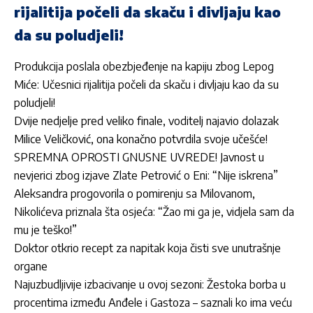
rijalitija počeli da skaču i divljaju kao
da su poludjeli!
Produkcija poslala obezbjeđenje na kapiju zbog Lepog
Miće: Učesnici rijalitija počeli da skaču i divljaju kao da su
poludjeli!
Dvije nedjelje pred veliko finale, voditelj najavio dolazak
Milice Veličković, ona konačno potvrdila svoje učešće!
SPREMNA OPROSTI GNUSNE UVREDE! Javnost u
nevjerici zbog izjave Zlate Petrović o Eni: “Nije iskrena”
Aleksandra progovorila o pomirenju sa Milovanom,
Nikolićeva priznala šta osjeća: “Žao mi ga je, vidjela sam da
mu je teško!”
Doktor otkrio recept za napitak koja čisti sve unutrašnje
organe
Najuzbudljivije izbacivanje u ovoj sezoni: Žestoka borba u
procentima između Anđele i Gastoza – saznali ko ima veću