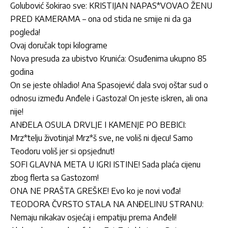
Golubović šokirao sve: KRISTIJAN NAPAS*VOVAO ŽENU
PRED KAMERAMA – ona od stida ne smije ni da ga
pogleda!
Ovaj doručak topi kilograme
Nova presuda za ubistvo Krunića: Osuđenima ukupno 85
godina
On se jeste ohladio! Ana Spasojević dala svoj oštar sud o
odnosu između Anđele i Gastoza! On jeste iskren, ali ona
nije!
ANĐELA OSULA DRVLJE I KAMENJE PO BEBICI:
Mrz*telju životinja! Mrz*š sve, ne voliš ni djecu! Samo
Teodoru voliš jer si opsjednut!
SOFI GLAVNA META U IGRI ISTINE! Sada plaća cijenu
zbog flerta sa Gastozom!
ONA NE PRAŠTA GREŠKE! Evo ko je novi vođa!
TEODORA ČVRSTO STALA NA ANĐELINU STRANU:
Nemaju nikakav osjećaj i empatiju prema Anđeli!