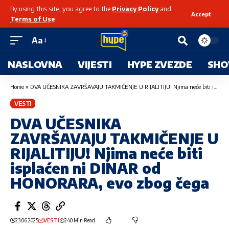
By using this site, you agree to the
Privacy Policy
and
Accept
Terms of Use
.
Aa
NASLOVNA
VIJESTI
HYPE ZVEZDE
SHO
Home
»
DVA UČESNIKA ZAVRŠAVAJU TAKMIČENJE U RIJALITIJU! Njima neće biti isplaćen ni DINAR od HONORARA, evo zbog čega
VESTI
DVA UČESNIKA
ZAVRŠAVAJU TAKMIČENJE U
RIJALITIJU! Njima neće biti
isplaćen ni DINAR od
HONORARA, evo zbog čega
23.06.2025
VESTI
240 Min Read