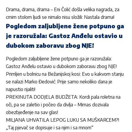
Drama, drama, drama – Eni Čolić došla velika nagrada, za
crnim stolom ljudi se nimalo nisu složili: Nastala drama!
Pogledom zaljubljene žene potpuno ga
je razoružala: Gastoz Anđelu ostavio u
dubokom zaboravu zbog NJE!
Pogledom zaljubljene žene potpuno ga je razoružala:
Gastoz Anđelu ostavio u dubokom zaboravu zbog NJE!
Primljen u bolnicu na Bežanijskoj kosi: Evo u kakvom stanju
se nalazi Marko Đedović: Prije samo nekoliko dana je
napustio rijaliti!
PREKINUTA DODJELA BUDŽETA: Kordi pala roletna na
oči, pa se zaletio i počeo da divlja – Mimas dozivala
obezbjeđenje na sav glas!
MILJANA UHVATILA LEPOG LUKU SA MUŠKARCEM?!
„Taj pjevač se dopisuje i sa njim i sa mnom“