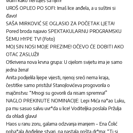
vidim kako flertuješ sa njim!”
UROŠ OPLEO PO SOFI: Imaš lice anđela, a u suštini si
đavo!
SAŠA MIRKOVIĆ SE OGLASIO ZA POČETAK LJETA!
Pored broda najavio SPEKTAKULARNU PROGRAMSKU
ŠEMU HYPE TV! (Foto)
MOJ SIN NOSI MOJE PREZIME! OČEVO ĆE DOBITI AKO
OTAC ZASLUŽI!
Otkrivena nova krvna grupa: U cijelom svijetu ima je samo
jedna žena!
Anita podijelila lijepe vijesti, njenoj sreći nema kraja,
čestitke samo pristižu! Stanojlovićeva progovorila o
majčinstvu: “Mnogi su govorili da nisam spremna!”
NAGLO PREKINUTE NOMINACIJE: Lepi Mića na*ao Luku,
pa mu sasuo salvu uvr*da u lice! Voditeljka poslala Pržulja
da ohladi glavu!
Haos u ranu zoru, galama odzvanja imanjem – Ena Čolić
poba*ala Anđeline stvari, pa nastala opšta dr*ma: “Ti si