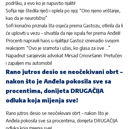
podršku, a evo ko je napustio rijaliti!
Sofija nije štedila riječi i oplela po njoj: “Ono njeno vrištanje,
kao da je neurotično”
Sofi konačno priznala šta osjeća prema Gastozu, otkrila da li
će uploviti u vezu – shvatila da nije ispala fer prema Anđeli!
Procenti napravili haos u rijalitiju! Gastoz iznenadio svojom
reakcijom: “Ovo je sramota i užas, ko glasa za ove …”
Napadnut sarajevski advokat Mirsad Crnovršanin: Pretučen
i zapaljen mu automobil
Rano jutros desio se neočekivani obrt –
nakon što je Anđela pokosila sve sa
procentima, donijeta DRUGAČIJA
odluka koja mijenja sve!
Rano jutros desio se neočekivani obrt – nakon što je
Anđela pokosila sve sa procentima, donijeta DRUGAČIJA
odluka koja mijenja sve!