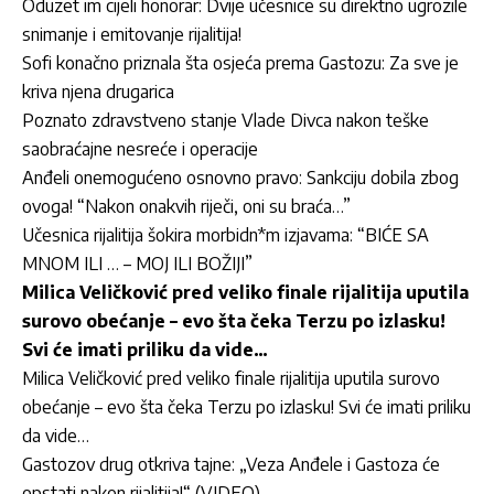
Oduzet im cijeli honorar: Dvije učesnice su direktno ugrozile
snimanje i emitovanje rijalitija!
Sofi konačno priznala šta osjeća prema Gastozu: Za sve je
kriva njena drugarica
Poznato zdravstveno stanje Vlade Divca nakon teške
saobraćajne nesreće i operacije
Anđeli onemogućeno osnovno pravo: Sankciju dobila zbog
ovoga! “Nakon onakvih riječi, oni su braća…”
Učesnica rijalitija šokira morbidn*m izjavama: “BIĆE SA
MNOM ILI … – MOJ ILI BOŽIJI”
Milica Veličković pred veliko finale rijalitija uputila
surovo obećanje – evo šta čeka Terzu po izlasku!
Svi će imati priliku da vide…
Milica Veličković pred veliko finale rijalitija uputila surovo
obećanje – evo šta čeka Terzu po izlasku! Svi će imati priliku
da vide…
Gastozov drug otkriva tajne: „Veza Anđele i Gastoza će
opstati nakon rijalitija!“ (VIDEO)