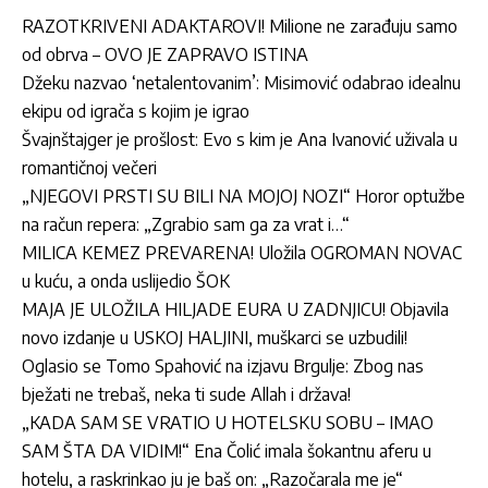
RAZOTKRIVENI ADAKTAROVI! Milione ne zarađuju samo
od obrva – OVO JE ZAPRAVO ISTINA
Džeku nazvao ‘netalentovanim’: Misimović odabrao idealnu
ekipu od igrača s kojim je igrao
Švajnštajger je prošlost: Evo s kim je Ana Ivanović uživala u
romantičnoj večeri
„NJEGOVI PRSTI SU BILI NA MOJOJ NOZI“ Horor optužbe
na račun repera: „Zgrabio sam ga za vrat i…“
MILICA KEMEZ PREVARENA! Uložila OGROMAN NOVAC
u kuću, a onda uslijedio ŠOK
MAJA JE ULOŽILA HILJADE EURA U ZADNJICU! Objavila
novo izdanje u USKOJ HALJINI, muškarci se uzbudili!
Oglasio se Tomo Spahović na izjavu Brgulje: Zbog nas
bježati ne trebaš, neka ti sude Allah i država!
„KADA SAM SE VRATIO U HOTELSKU SOBU – IMAO
SAM ŠTA DA VIDIM!“ Ena Čolić imala šokantnu aferu u
hotelu, a raskrinkao ju je baš on: „Razočarala me je“