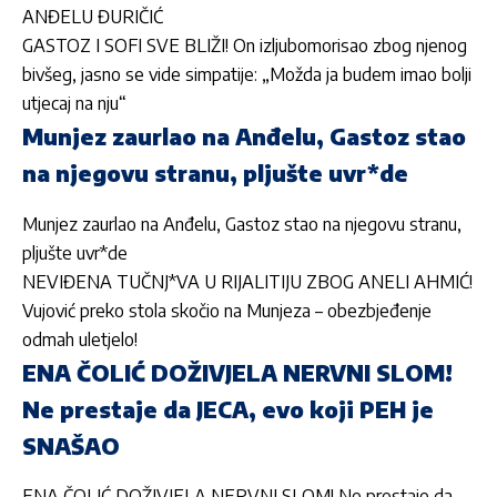
ANĐELU ĐURIČIĆ
GASTOZ I SOFI SVE BLIŽI! On izljubomorisao zbog njenog
bivšeg, jasno se vide simpatije: „Možda ja budem imao bolji
utjecaj na nju“
Munjez zaurlao na Anđelu, Gastoz stao
na njegovu stranu, pljušte uvr*de
Munjez zaurlao na Anđelu, Gastoz stao na njegovu stranu,
pljušte uvr*de
NEVIĐENA TUČNJ*VA U RIJALITIJU ZBOG ANELI AHMIĆ!
Vujović preko stola skočio na Munjeza – obezbjeđenje
odmah uletjelo!
ENA ČOLIĆ DOŽIVJELA NERVNI SLOM!
Ne prestaje da JECA, evo koji PEH je
SNAŠAO
ENA ČOLIĆ DOŽIVJELA NERVNI SLOM! Ne prestaje da