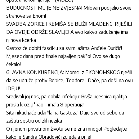
BUDUĆNOST MU JE NEIZVJESNA! Milovan podijelio svoje
strahove sa Enom!
SVADBA ZORICE I KEMIŠA SE BLIŽI! MLADENCI RIJEŠILI
DA OVDJE ODRŽE SLAVLJE! A evo kakvo zaduženje ima
njihova kćerka
Gastoz će dobiti fasciklu sa svim lažima Anđele Đuričić!
Mjesec dana pred finale najavljen pak*o! Ovo se dugo
čekalo!
GLAVNA KONKURENCIJA: Momci iz EKONOMSKOG riješili
da se udruže protiv Bebice, Teodore i Dače, pa došli na ovu
IDEJU!
Sređivali joj nos, pa dobila infekciju: Bivša učesnica rijalitija
prošla kroz p*kao – imala 8 operacija!
Sita nikad jače udar*la na Gastoza! Daje sve od sebe da
zaštiti sestru od zlih jezika
O njenom privatnom životu se ne zna mnogo! Pogledajte
kako je Sandra Obradović izgledala prije!