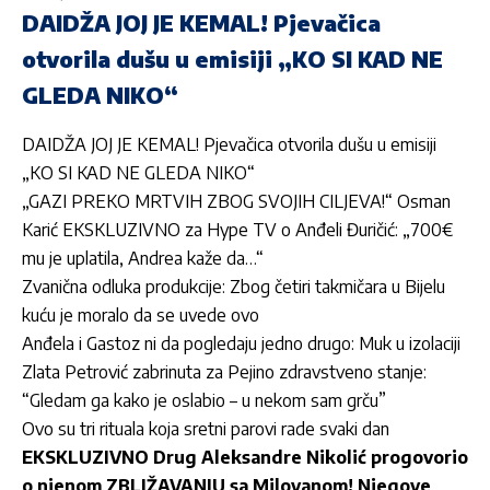
DAIDŽA JOJ JE KEMAL! Pjevačica
otvorila dušu u emisiji „KO SI KAD NE
GLEDA NIKO“
DAIDŽA JOJ JE KEMAL! Pjevačica otvorila dušu u emisiji
„KO SI KAD NE GLEDA NIKO“
„GAZI PREKO MRTVIH ZBOG SVOJIH CILJEVA!“ Osman
Karić EKSKLUZIVNO za Hype TV o Anđeli Đuričić: „700€
mu je uplatila, Andrea kaže da…“
Zvanična odluka produkcije: Zbog četiri takmičara u Bijelu
kuću je moralo da se uvede ovo
Anđela i Gastoz ni da pogledaju jedno drugo: Muk u izolaciji
Zlata Petrović zabrinuta za Pejino zdravstveno stanje:
“Gledam ga kako je oslabio – u nekom sam grču”
Ovo su tri rituala koja sretni parovi rade svaki dan
EKSKLUZIVNO Drug Aleksandre Nikolić progovorio
o njenom ZBLIŽAVANJU sa Milovanom! Njegove