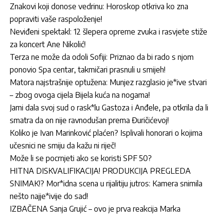
Znakovi koji donose vedrinu: Horoskop otkriva ko zna
popraviti vaše raspoloženje!
Neviđeni spektakl: 12 šlepera opreme zvuka i rasvjete stiže
za koncert Ane Nikolić!
Terza ne može da odoli Sofiji: Priznao da bi rado s njom
ponovio Spa centar, takmičari prasnuli u smijeh!
Matora najstrašnije optužena: Munjez razglasio je*ive stvari
– zbog ovoga cijela Bijela kuća na nogama!
Jami dala svoj sud o rask*lu Gastoza i Anđele, pa otkrila da li
smatra da on nije ravnodušan prema Đuričićevoj!
Koliko je Ivan Marinković plaćen? Isplivali honorari o kojima
učesnici ne smiju da kažu ni riječ!
Može li se pocrnjeti ako se koristi SPF 50?
HITNA DISKVALIFIKACIJA! PRODUKCIJA PREGLEDA
SNIMAK!? Mor*idna scena u rijalitiju jutros: Kamera snimila
nešto najje*ivije do sad!
IZBAČENA Sanja Grujić – ovo je prva reakcija Marka