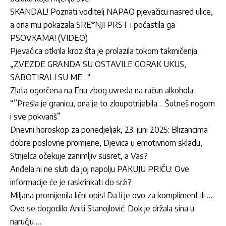
SKANDAL! Poznati voditelj NAPAO pjevačicu nasred ulice,
a ona mu pokazala SRE*NJI PRST i počastila ga
PSOVKAMA! (VIDEO)
Pjevačica otkrila kroz šta je prolazila tokom takmičenja:
„ZVEZDE GRANDA SU OSTAVILE GORAK UKUS,
SABOTIRALI SU ME…“
Zlata ogorčena na Enu zbog uvreda na račun alkohola:
“”Prešla je granicu, ona je to zloupotrijebila… Šutneš nogom
i sve pokvariš”
Dnevni horoskop za ponedjeljak, 23. juni 2025: Blizancima
dobre poslovne promjene, Djevica u emotivnom skladu,
Strijelca očekuje
zanimljiv susret, a Vas?
Anđela ni ne sluti da joj napolju PAKUJU PRIČU: Ove
informacije će je raskrinkati do srži?
Miljana promijenila lični opis! Da li je ovo za kompliment ili …
Ovo se dogodilo Aniti Stanojlović: Dok je držala sina u
naručju …