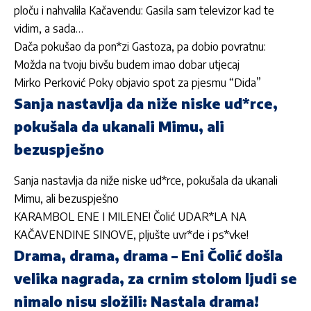
ploču i nahvalila Kačavendu: Gasila sam televizor kad te
vidim, a sada…
Dača pokušao da pon*zi Gastoza, pa dobio povratnu:
Možda na tvoju bivšu budem imao dobar utjecaj
Mirko Perković Poky objavio spot za pjesmu “Dida”
Sanja nastavlja da niže niske ud*rce,
pokušala da ukanali Mimu, ali
bezuspješno
Sanja nastavlja da niže niske ud*rce, pokušala da ukanali
Mimu, ali bezuspješno
KARAMBOL ENE I MILENE! Čolić UDAR*LA NA
KAČAVENDINE SINOVE, pljušte uvr*de i ps*vke!
Drama, drama, drama – Eni Čolić došla
velika nagrada, za crnim stolom ljudi se
nimalo nisu složili: Nastala drama!