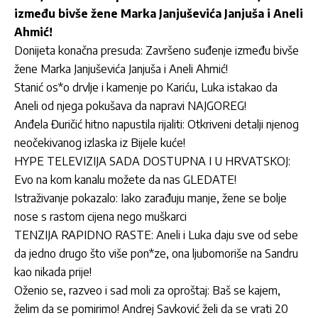
između bivše žene Marka Janjuševića Janjuša i Aneli
Ahmić!
Donijeta konačna presuda: Završeno suđenje između bivše
žene Marka Janjuševića Janjuša i Aneli Ahmić!
Stanić os*o drvlje i kamenje po Kariću, Luka istakao da
Aneli od njega pokušava da napravi NAJGOREG!
Anđela Đuričić hitno napustila rijaliti: Otkriveni detalji njenog
neočekivanog izlaska iz Bijele kuće!
HYPE TELEVIZIJA SADA DOSTUPNA I U HRVATSKOJ:
Evo na kom kanalu možete da nas GLEDATE!
Istraživanje pokazalo: Iako zarađuju manje, žene se bolje
nose s rastom cijena nego muškarci
TENZIJA RAPIDNO RASTE: Aneli i Luka daju sve od sebe
da jedno drugo što više pon*ze, ona ljubomoriše na Sandru
kao nikada prije!
Oženio se, razveo i sad moli za oproštaj: Baš se kajem,
želim da se pomirimo! Andrej Savković želi da se vrati 20