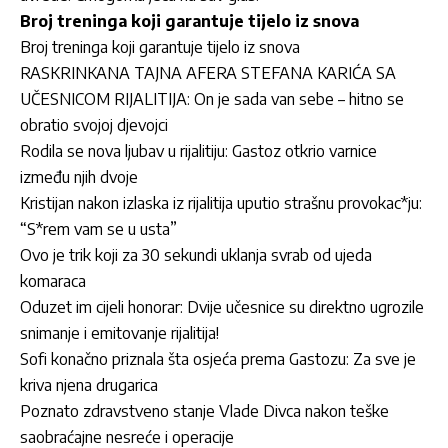
Broj treninga koji garantuje tijelo iz snova
Broj treninga koji garantuje tijelo iz snova
RASKRINKANA TAJNA AFERA STEFANA KARIĆA SA
UČESNICOM RIJALITIJA: On je sada van sebe – hitno se
obratio svojoj djevojci
Rodila se nova ljubav u rijalitiju: Gastoz otkrio varnice
između njih dvoje
Kristijan nakon izlaska iz rijalitija uputio strašnu provokac*ju:
“S*rem vam se u usta”
Ovo je trik koji za 30 sekundi uklanja svrab od ujeda
komaraca
Oduzet im cijeli honorar: Dvije učesnice su direktno ugrozile
snimanje i emitovanje rijalitija!
Sofi konačno priznala šta osjeća prema Gastozu: Za sve je
kriva njena drugarica
Poznato zdravstveno stanje Vlade Divca nakon teške
saobraćajne nesreće i operacije