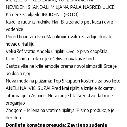
NEVIĐENI SKANDAL! MILJANA PALA NASRED ULICE…
Kamere zabilježile INCIDENT (FOTO)
Kako je rudar iz rudnika Han Bila zaradio pet kuća i dvije
vodenice
Pored honorara Ivan Marinković ovako zarađuje dodatni
novac u rijalitiju
Veliki šef vratio Anđelu u rijaliti: Ovo je prvo saopštila
takmičarima – niko nije očekivao ovakav ishod
Gastoz više ne krije emocije prema novoj simpatiji: Srce je
poklonio njoj
Nova moda na plažama: Top 5 kupaćih kostima za ovo ljeto
ANELI NA IVICI SUZA! Pred kraj rijalitija iznijele šokantnu
informaciju o Asminu: Nora mu je bila sredstvo da bi me
proganjao
Zbogom – Milena na vratima rijalitija: Pismo produkcije je
decidno
Donijeta konačna presuda: Završeno suđenje