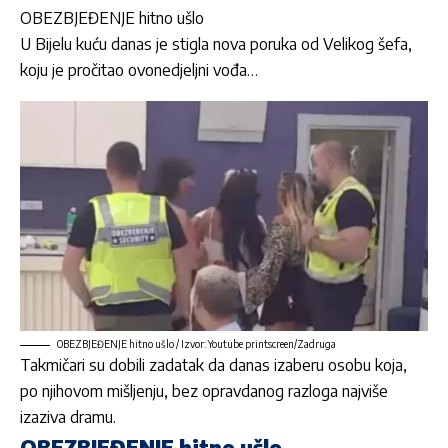
OBEZBJEĐENJE hitno ušlo
U Bijelu kuću danas je stigla nova poruka od Velikog šefa,
koju je pročitao ovonedjeljni vođa…
OBEZBJEĐENJE hitno ušlo / Izvor: Youtube printscreen/Zadruga
Takmičari su dobili zadatak da danas izaberu osobu koja,
po njihovom mišljenju, bez opravdanog razloga najviše
izaziva dramu.
OBEZBJEĐENJE hitno ušlo