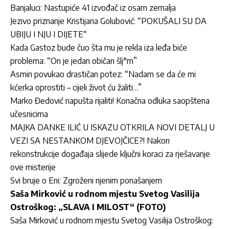
Banjaluci: Nastupiće 41 izvođač iz osam zemalja
Jezivo priznanje Kristijana Golubović: “POKUŠALI SU DA
UBIJU I NJU I DIJETE“
Kada Gastoz bude čuo šta mu je rekla iza leđa biće
problema: “On je jedan običan šlj*m”
Asmin povukao drastičan potez: “Nadam se da će mi
kćerka oprostiti – cijeli život ću žaliti…”
Marko Đedović napušta rijaliti! Konačna odluka saopštena
učesnicima
MAJKA DANKE ILIĆ U ISKAZU OTKRILA NOVI DETALJ U
VEZI SA NESTANKOM DJEVOJČICE?! Nakon
rekonstrukcije događaja slijede ključni koraci za rješavanje
ove misterije
Svi bruje o Eni: Zgroženi njenim ponašanjem
Saša Mirković u rodnom mjestu Svetog Vasilija
Ostroškog: „SLAVA I MILOST“ (FOTO)
Saša Mirković u rodnom mjestu Svetog Vasilija Ostroškog: