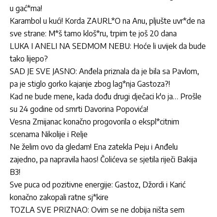
u gać*ma!
Karambol u kući! Korda ZAURL*O na Anu, pljušte uvr*de na
sve strane: M*š tamo kloš*ru, trpim te još 20 dana
LUKA I ANELI NA SEDMOM NEBU: Hoće li uvijek da bude
tako lijepo?
SAD JE SVE JASNO: Anđela priznala da je bila sa Pavlom,
pa je stiglo gorko kajanje zbog lag*nja Gastoza?!
Kad ne bude mene, kada dođu drugi dječaci k'o ja… Prošle
su 24 godine od smrti Davorina Popovića!
Vesna Zmijanac konačno progovorila o ekspl*citnim
scenama Nikolije i Relje
Ne želim ovo da gledam! Ena zatekla Peju i Anđelu
zajedno, pa napravila haos! Čolićeva se sjetila riječi Bakija
B3!
Sve puca od pozitivne energije: Gastoz, Džordi i Karić
konačno zakopali ratne sj*kire
TOZLA SVE PRIZNAO: Ovim se ne dobija ništa sem