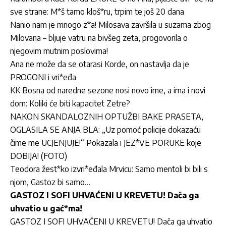
sve strane: M*š tamo kloš*ru, trpim te još 20 dana
Nanio nam je mnogo z*a! Milosava završila u suzama zbog
Milovana – bljuje vatru na bivšeg zeta, progovorila o
njegovim mutnim poslovima!
Ana ne može da se otarasi Korde, on nastavlja da je
PROGONI i vri*eđa
KK Bosna od naredne sezone nosi novo ime, a ima i novi
dom: Koliki će biti kapacitet Zetre?
NAKON SKANDALOZNIH OPTUŽBI BAKE PRASETA,
OGLASILA SE ANJA BLA: „Uz pomoć policije dokazaću
čime me UCJENJUJE!“ Pokazala i JEZ*VE PORUKE koje
DOBIJA! (FOTO)
Teodora žest*ko izvri*eđala Mrvicu: Samo mentoli bi bili s
njom, Gastoz bi samo…
GASTOZ I SOFI UHVAĆENI U KREVETU! Dača ga
uhvatio u gać*ma!
GASTOZ I SOFI UHVAĆENI U KREVETU! Dača ga uhvatio