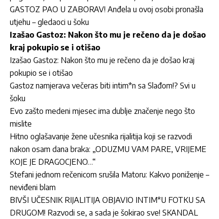
GASTOZ PAO U ZABORAV! Anđela u ovoj osobi pronašla
utjehu – gledaoci u šoku
Izašao Gastoz: Nakon što mu je rečeno da je došao
kraj pokupio se i otišao
Izašao Gastoz: Nakon što mu je rečeno da je došao kraj
pokupio se i otišao
Gastoz namjerava večeras biti intim*n sa Slađom!? Svi u
šoku
Evo zašto medeni mjesec ima dublje značenje nego što
mislite
Hitno oglašavanje žene učesnika rijalitija koji se razvodi
nakon osam dana braka: „ODUZMU VAM PARE, VRIJEME
KOJE JE DRAGOCJENO…“
Stefani jednom rečenicom srušila Matoru: Kakvo poniženje –
neviđeni blam
BIVŠI UČESNIK RIJALITIJA OBJAVIO INTIM*U FOTKU SA
DRUGOM! Razvodi se, a sada je šokirao sve! SKANDAL