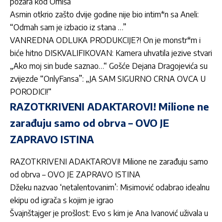
požara kod Omiša
Asmin otkrio zašto dvije godine nije bio intim*n sa Aneli:
“Odmah sam je izbacio iz stana …”
VANREDNA ODLUKA PRODUKCIJE?! On je monstr*m i
biće hitno DISKVALIFIKOVAN: Kamera uhvatila jezive stvari
„Ako moj sin bude saznao…“ Gošće Dejana Dragojevića su
zvijezde “OnlyFansa”: „JA SAM SIGURNO CRNA OVCA U
PORODICI!“
RAZOTKRIVENI ADAKTAROVI! Milione ne
zarađuju samo od obrva – OVO JE
ZAPRAVO ISTINA
RAZOTKRIVENI ADAKTAROVI! Milione ne zarađuju samo
od obrva – OVO JE ZAPRAVO ISTINA
Džeku nazvao ‘netalentovanim’: Misimović odabrao idealnu
ekipu od igrača s kojim je igrao
Švajnštajger je prošlost: Evo s kim je Ana Ivanović uživala u