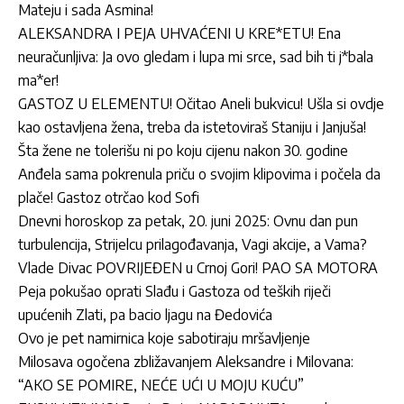
Mateju i sada Asmina!
ALEKSANDRA I PEJA UHVAĆENI U KRE*ETU! Ena
neuračunljiva: Ja ovo gledam i lupa mi srce, sad bih ti j*bala
ma*er!
GASTOZ U ELEMENTU! Očitao Aneli bukvicu! Ušla si ovdje
kao ostavljena žena, treba da istetoviraš Staniju i Janjuša!
Šta žene ne tolerišu ni po koju cijenu nakon 30. godine
Anđela sama pokrenula priču o svojim klipovima i počela da
plače! Gastoz otrčao kod Sofi
Dnevni horoskop za petak, 20. juni 2025: Ovnu dan pun
turbulencija, Strijelcu prilagođavanja, Vagi akcije, a Vama?
Vlade Divac POVRIJEĐEN u Crnoj Gori! PAO SA MOTORA
Peja pokušao oprati Slađu i Gastoza od teških riječi
upućenih Zlati, pa bacio ljagu na Đedovića
Ovo je pet namirnica koje sabotiraju mršavljenje
Milosava ogočena zbližavanjem Aleksandre i Milovana:
“AKO SE POMIRE, NEĆE UĆI U MOJU KUĆU”