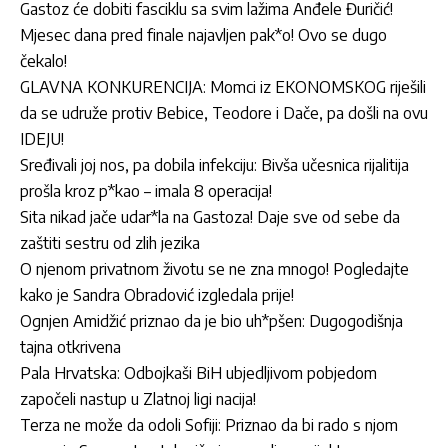
Gastoz će dobiti fasciklu sa svim lažima Anđele Đuričić!
Mjesec dana pred finale najavljen pak*o! Ovo se dugo
čekalo!
GLAVNA KONKURENCIJA: Momci iz EKONOMSKOG riješili
da se udruže protiv Bebice, Teodore i Dače, pa došli na ovu
IDEJU!
Sređivali joj nos, pa dobila infekciju: Bivša učesnica rijalitija
prošla kroz p*kao – imala 8 operacija!
Sita nikad jače udar*la na Gastoza! Daje sve od sebe da
zaštiti sestru od zlih jezika
O njenom privatnom životu se ne zna mnogo! Pogledajte
kako je Sandra Obradović izgledala prije!
Ognjen Amidžić priznao da je bio uh*pšen: Dugogodišnja
tajna otkrivena
Pala Hrvatska: Odbojkaši BiH ubjedljivom pobjedom
započeli nastup u Zlatnoj ligi nacija!
Terza ne može da odoli Sofiji: Priznao da bi rado s njom