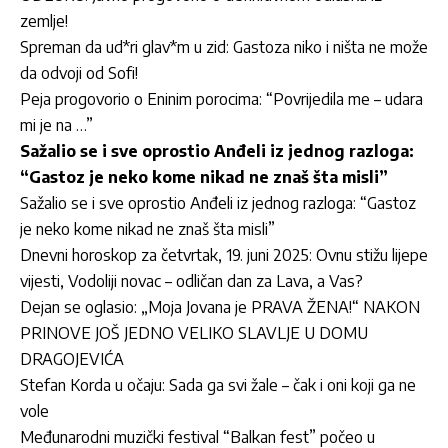
zemlje!
Spreman da ud*ri glav*m u zid: Gastoza niko i ništa ne može
da odvoji od Sofi!
Peja progovorio o Eninim porocima: “Povrijedila me – udara
mi je na …”
Sažalio se i sve oprostio Anđeli iz jednog razloga:
“Gastoz je neko kome nikad ne znaš šta misli”
Sažalio se i sve oprostio Anđeli iz jednog razloga: “Gastoz
je neko kome nikad ne znaš šta misli”
Dnevni horoskop za četvrtak, 19. juni 2025: Ovnu stižu lijepe
vijesti, Vodoliji novac – odličan dan za Lava, a Vas?
Dejan se oglasio: „Moja Jovana je PRAVA ŽENA!“ NAKON
PRINOVE JOŠ JEDNO VELIKO SLAVLJE U DOMU
DRAGOJEVIĆA
Stefan Korda u očaju: Sada ga svi žale – čak i oni koji ga ne
vole
Međunarodni muzički festival “Balkan fest” počeo u