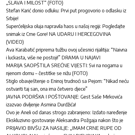
„SLAVA I MILOST“ (FOTO)
Stefan Karić donio odluku: Prvi put progovorio o odlasku iz
Srbije!
Superćelijska oluja napravila haos u našoj regiji: Pogledajte
snimak iz Crne Gore! NA UDARU I HERCEGOVINA
(VIDEO)
Ava Karabatić priprema tužbu ovoj učesnici rijalitija: “Naivna
i luckasta, više ne postoji!” DRAMA U NAJAVI
MARIJA SAOPŠTILA SREĆNE VIJESTI: Svi na nogama u
njenom domu – čestitke se nižu (FOTO)
Stiglo obavještenje o Eninoj trudnoći sa Pejom: “Nikad neću
ostvariti taj san, ona ima četvero djece”
JAVNA PODRŠKA I POŠTOVANJE: Gest Saše Mirkovića
izazvao divljenje Asmina Durdžića!
Ovo je Aneli od danas strogo zabranjeno: Izdato naređenje
Ekskluzivno gostovanje Aleksandra Požgaja nakon što je
PRIJAVIO BIVŠU ZA NASILJE: „IMAM CRNE RUPE OD