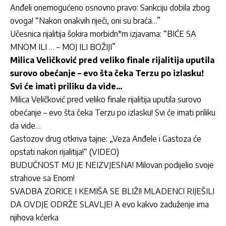
Anđeli onemogućeno osnovno pravo: Sankciju dobila zbog
ovoga! “Nakon onakvih riječi, oni su braća…”
Učesnica rijalitija šokira morbidn*m izjavama: “BIĆE SA
MNOM ILI … – MOJ ILI BOŽIJI”
Milica Veličković pred veliko finale rijalitija uputila
surovo obećanje – evo šta čeka Terzu po izlasku!
Svi će imati priliku da vide…
Milica Veličković pred veliko finale rijalitija uputila surovo
obećanje – evo šta čeka Terzu po izlasku! Svi će imati priliku
da vide…
Gastozov drug otkriva tajne: „Veza Anđele i Gastoza će
opstati nakon rijalitija!“ (VIDEO)
BUDUĆNOST MU JE NEIZVJESNA! Milovan podijelio svoje
strahove sa Enom!
SVADBA ZORICE I KEMIŠA SE BLIŽI! MLADENCI RIJEŠILI
DA OVDJE ODRŽE SLAVLJE! A evo kakvo zaduženje ima
njihova kćerka