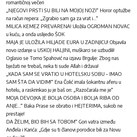
romantičnoj večeri
„NJEGOVI PRSTI SU BILI NA MOJOJ NOZI“ Horor optužbe
na račun repera: „Zgrabio sam ga za vrat i…“
MILICA KEMEZ PREVARENA! Uložila OGROMAN NOVAC
u kuću, a onda uslijedio ŠOK
MAJA JE ULOŽILA HILJADE EURA U ZADNJICU! Objavila
novo izdanje u USKOJ HALJINI, muškarci se uzbudili!
Oglasio se Tomo Spahović na izjavu Brgulje: Zbog nas
bježati ne trebaš, neka ti sude Allah i država!
„KADA SAM SE VRATIO U HOTELSKU SOBU – IMAO
SAM ŠTA DA VIDIM!“ Ena Čolić imala šokantnu aferu u
hotelu, a raskrinkao ju je baš on: „Razočarala me je“
MOJA DEVOJKA JE BOLJA OSOBA I BOLJA RIBA OD
ANJE…“ Baka Prase se obratio i HEJTERIMA, sukob ne
prestaje!
DA ŽELIM, BIO BIH SA TOBOM“ Gori vatra između
Anđela i Karića: „Gdje su ti članovi porodice bili za Novu