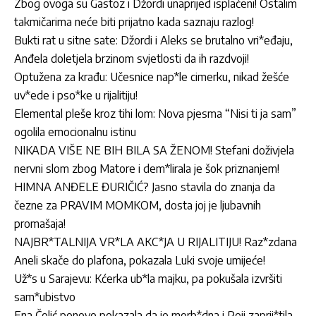
Zbog ovoga su Gastoz i Džordi unaprijed isplaćeni! Ostalim
takmičarima neće biti prijatno kada saznaju razlog!
Bukti rat u sitne sate: Džordi i Aleks se brutalno vri*eđaju,
Anđela doletjela brzinom svjetlosti da ih razdvoji!
Optužena za krađu: Učesnice nap*le cimerku, nikad žešće
uv*ede i pso*ke u rijalitiju!
Elemental pleše kroz tihi lom: Nova pjesma “Nisi ti ja sam”
ogolila emocionalnu istinu
NIKADA VIŠE NE BIH BILA SA ŽENOM! Stefani doživjela
nervni slom zbog Matore i dem*lirala je šok priznanjem!
HIMNA ANĐELE ĐURIČIĆ? Jasno stavila do znanja da
čezne za PRAVIM MOMKOM, dosta joj je ljubavnih
promašaja!
NAJBR*TALNIJA VR*LA AKC*JA U RIJALITIJU! Raz*zdana
Aneli skače do plafona, pokazala Luki svoje umijeće!
Už*s u Sarajevu: Kćerka ub*la majku, pa pokušala izvršiti
sam*ubistvo
Ena Čolić ponovo pokazala da je morb*dna i Peji zaprij*tila