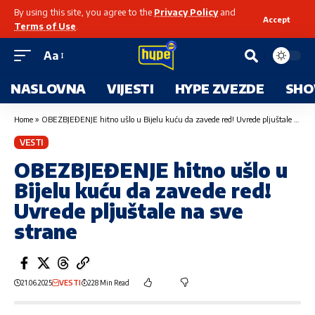
By using this site, you agree to the
Privacy Policy
and
Accept
Terms of Use
.
Aa
NASLOVNA
VIJESTI
HYPE ZVEZDE
SHO
Home
»
OBEZBJEĐENJE hitno ušlo u Bijelu kuću da zavede red! Uvrede pljuštale na sve strane
VESTI
OBEZBJEĐENJE hitno ušlo u
Bijelu kuću da zavede red!
Uvrede pljuštale na sve
strane
21.06.2025
VESTI
228 Min Read