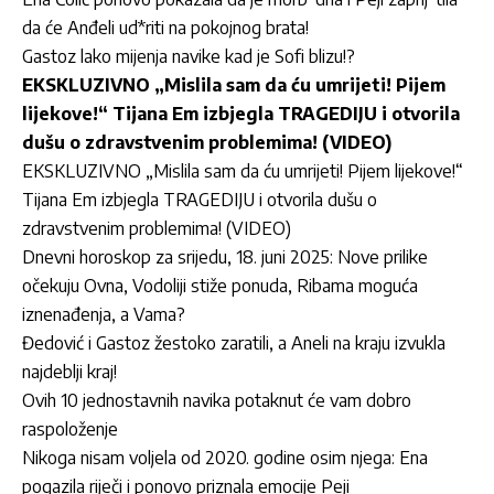
da će Anđeli ud*riti na pokojnog brata!
Gastoz lako mijenja navike kad je Sofi blizu!?
EKSKLUZIVNO „Mislila sam da ću umrijeti! Pijem
lijekove!“ Tijana Em izbjegla TRAGEDIJU i otvorila
dušu o zdravstvenim problemima! (VIDEO)
EKSKLUZIVNO „Mislila sam da ću umrijeti! Pijem lijekove!“
Tijana Em izbjegla TRAGEDIJU i otvorila dušu o
zdravstvenim problemima! (VIDEO)
Dnevni horoskop za srijedu, 18. juni 2025: Nove prilike
očekuju Ovna, Vodoliji stiže ponuda, Ribama moguća
iznenađenja, a Vama?
Đedović i Gastoz žestoko zaratili, a Aneli na kraju izvukla
najdeblji kraj!
Ovih 10 jednostavnih navika potaknut će vam dobro
raspoloženje
Nikoga nisam voljela od 2020. godine osim njega: Ena
pogazila riječi i ponovo priznala emocije Peji