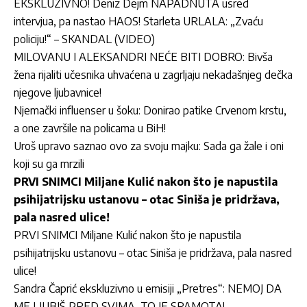
EKSKLUZIVNO! Deniz Dejm NAPADNUTA usred
intervjua, pa nastao HAOS! Starleta URLALA: „Zvaću
policiju!“ – SKANDAL (VIDEO)
MILOVANU I ALEKSANDRI NEĆE BITI DOBRO: Bivša
žena rijaliti učesnika uhvaćena u zagrljaju nekadašnjeg dečka
njegove ljubavnice!
Njemački influenser u šoku: Donirao patike Crvenom krstu,
a one završile na policama u BiH!
Uroš upravo saznao ovo za svoju majku: Sada ga žale i oni
koji su ga mrzili
PRVI SNIMCI Miljane Kulić nakon što je napustila
psihijatrijsku ustanovu – otac Siniša je pridržava,
pala nasred ulice!
PRVI SNIMCI Miljane Kulić nakon što je napustila
psihijatrijsku ustanovu – otac Siniša je pridržava, pala nasred
ulice!
Sandra Čaprić ekskluzivno u emisiji „Pretres“: NEMOJ DA
ME LJUBIŠ PRED SVIMA, TO JE SRAMOTA!