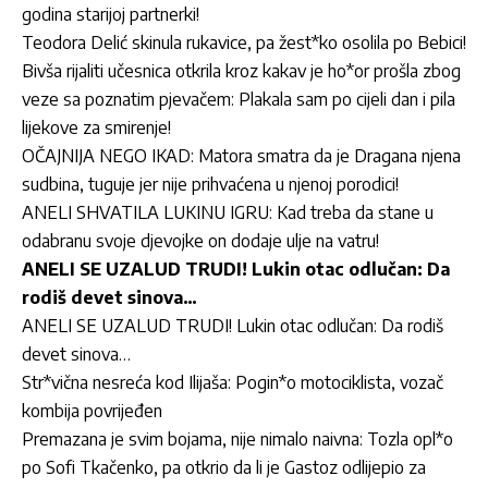
godina starijoj partnerki!
Teodora Delić skinula rukavice, pa žest*ko osolila po Bebici!
Bivša rijaliti učesnica otkrila kroz kakav je ho*or prošla zbog
veze sa poznatim pjevačem: Plakala sam po cijeli dan i pila
lijekove za smirenje!
OČAJNIJA NEGO IKAD: Matora smatra da je Dragana njena
sudbina, tuguje jer nije prihvaćena u njenoj porodici!
ANELI SHVATILA LUKINU IGRU: Kad treba da stane u
odabranu svoje djevojke on dodaje ulje na vatru!
ANELI SE UZALUD TRUDI! Lukin otac odlučan: Da
rodiš devet sinova…
ANELI SE UZALUD TRUDI! Lukin otac odlučan: Da rodiš
devet sinova…
Str*vična nesreća kod Ilijaša: Pogin*o motociklista, vozač
kombija povrijeđen
Premazana je svim bojama, nije nimalo naivna: Tozla opl*o
po Sofi Tkačenko, pa otkrio da li je Gastoz odlijepio za