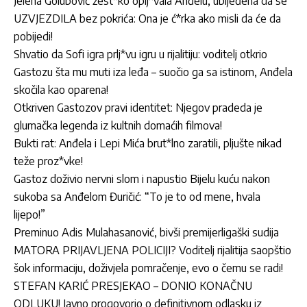
Jelena Golubović žest*ko oplj*vala Anđelu, ubijeđena da se
UZVJEZDILA bez pokrića: Ona je ć*rka ako misli da će da
pobijedi!
Shvatio da Sofi igra prlj*vu igru u rijalitiju: voditelj otkrio
Gastozu šta mu muti iza leđa – suočio ga sa istinom, Anđela
skočila kao oparena!
Otkriven Gastozov pravi identitet: Njegov pradeda je
glumačka legenda iz kultnih domaćih filmova!
Bukti rat: Anđela i Lepi Mića brut*lno zaratili, pljušte nikad
teže proz*vke!
Gastoz doživio nervni slom i napustio Bijelu kuću nakon
sukoba sa Anđelom Đuričić: “To je to od mene, hvala
lijepo!”
Preminuo Adis Mulahasanović, bivši premijerligaški sudija
MATORA PRIJAVLJENA POLICIJI? Voditelj rijalitija saopštio
šok informaciju, doživjela pomračenje, evo o čemu se radi!
STEFAN KARIĆ PRESJEKAO – DONIO KONAČNU
ODLUKU! Javno progovorio o definitivnom odlasku iz