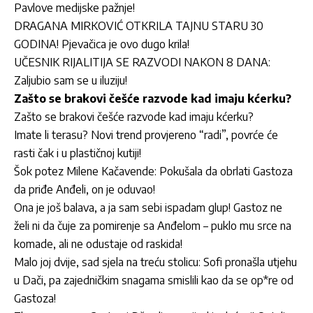
Pavlove medijske pažnje!
DRAGANA MIRKOVIĆ OTKRILA TAJNU STARU 30
GODINA! Pjevačica je ovo dugo krila!
UČESNIK RIJALITIJA SE RAZVODI NAKON 8 DANA:
Zaljubio sam se u iluziju!
Zašto se brakovi češće razvode kad imaju kćerku?
Zašto se brakovi češće razvode kad imaju kćerku?
Imate li terasu? Novi trend provjereno “radi”, povrće će
rasti čak i u plastičnoj kutiji!
Šok potez Milene Kačavende: Pokušala da obrlati Gastoza
da priđe Anđeli, on je oduvao!
Ona je još balava, a ja sam sebi ispadam glup! Gastoz ne
želi ni da čuje za pomirenje sa Anđelom – puklo mu srce na
komade, ali ne odustaje od raskida!
Malo joj dvije, sad sjela na treću stolicu: Sofi pronašla utjehu
u Dači, pa zajedničkim snagama smislili kao da se op*re od
Gastoza!