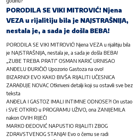
godinu?“
PORODILA SE VIKI MITROVIĆ! Njena
VEZA u rijalitiju bila je NAJSTRAŠNIJA,
nestala je, a sada je došla BEBA!
PORODILA SE VIKI MITROVIĆ! Njena VEZA u rijalitiju bila
je NAJSTRAŠNIJA, nestala je, a sada je došla BEBA!
„ZUBE TREBA PRATI“ OSMAN KARIĆ URNISAO
ANĐELU ĐURIČIĆ! Upozorio Gastoza na ovo!
BIZARNO! EVO KAKO BIVŠA RIJALITI UČESNICA
ZARAĐUJE NOVAC Otkriveni detalji koji su ostavili sve bez
teksta
ANĐELA I GASTOZ IMALI INTIMNE ODNOSE?! On ustao
i SVE OTKRIO u PROGRAMU UŽIVO, ona ZANIJEMILA
nakon OVIH RIJEČI
MARKO ĐEDOVIĆ NAPUSTIO RIJALITI ZBOG
ZDRAVSTVENOG STANJA! Evo o čemu se radi