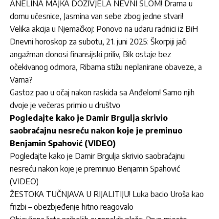
ANELINA MAJKA DOŽIVJELA NEVNI SLOM! Drama u
domu učesnice, Jasmina van sebe zbog jedne stvari!
Velika akcija u Njemačkoj: Ponovo na udaru radnici iz BiH
Dnevni horoskop za subotu, 21. juni 2025: Škorpiji jači
angažman donosi finansijski priliv, Bik ostaje bez
očekivanog odmora, Ribama stižu neplanirane obaveze, a
Vama?
Gastoz pao u očaj nakon raskida sa Anđelom! Samo njih
dvoje je večeras primio u društvo
Pogledajte kako je Damir Brgulja skrivio
saobraćajnu nesreću nakon koje je preminuo
Benjamin Spahović (VIDEO)
Pogledajte kako je Damir Brgulja skrivio saobraćajnu
nesreću nakon koje je preminuo Benjamin Spahović
(VIDEO)
ŽESTOKA TUČNJAVA U RIJALITIJU! Luka bacio Uroša kao
frizbi – obezbjeđenje hitno reagovalo