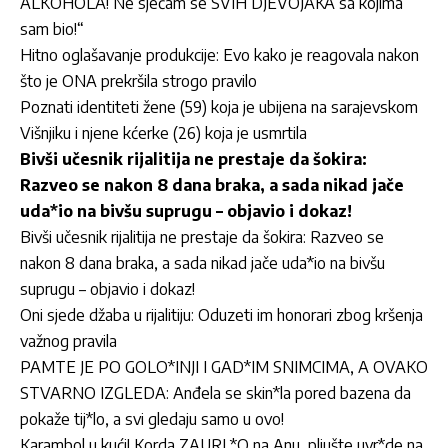
ALKOHOLA! Ne sjećam se SVIH DJEVOJAKA sa kojima
sam bio!“
Hitno oglašavanje produkcije: Evo kako je reagovala nakon
što je ONA prekršila strogo pravilo
Poznati identiteti žene (59) koja je ubijena na sarajevskom
Višnjiku i njene kćerke (26) koja je usmrtila
Bivši učesnik rijalitija ne prestaje da šokira:
Razveo se nakon 8 dana braka, a sada nikad jače
uda*io na bivšu suprugu – objavio i dokaz!
Bivši učesnik rijalitija ne prestaje da šokira: Razveo se
nakon 8 dana braka, a sada nikad jače uda*io na bivšu
suprugu – objavio i dokaz!
Oni sjede džaba u rijalitiju: Oduzeti im honorari zbog kršenja
važnog pravila
PAMTE JE PO GOLO*INJI I GAD*IM SNIMCIMA, A OVAKO
STVARNO IZGLEDA: Anđela se skin*la pored bazena da
pokaže tij*lo, a svi gledaju samo u ovo!
Karambol u kući! Korda ZAURL*O na Anu, pljušte uvr*de na