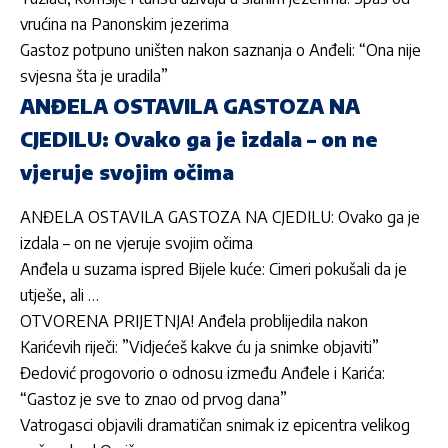
vrućina na Panonskim jezerima
Gastoz potpuno uništen nakon saznanja o Anđeli: “Ona nije
svjesna šta je uradila”
ANĐELA OSTAVILA GASTOZA NA
CJEDILU: Ovako ga je izdala – on ne
vjeruje svojim očima
ANĐELA OSTAVILA GASTOZA NA CJEDILU: Ovako ga je
izdala – on ne vjeruje svojim očima
Anđela u suzama ispred Bijele kuće: Cimeri pokušali da je
utješe, ali …
OTVORENA PRIJETNJA! Anđela problijedila nakon
Karićevih riječi: ”Vidjećeš kakve ću ja snimke objaviti”
Đedović progovorio o odnosu između Anđele i Karića:
“Gastoz je sve to znao od prvog dana”
Vatrogasci objavili dramatičan snimak iz epicentra velikog