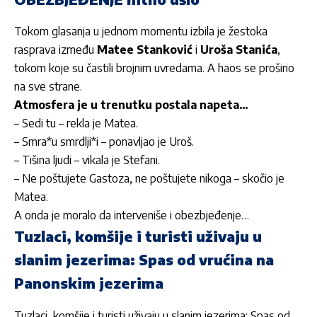
Tokom glasanja u jednom momentu izbila je žestoka
rasprava između
Matee Stanković
i
Uroša Stanića
,
tokom koje su častili brojnim uvredama. A haos se proširio
na sve strane.
Atmosfera je u trenutku postala napeta…
– Sedi tu – rekla je Matea.
– Smra*u smrdlji*i – ponavljao je Uroš.
– Tišina ljudi – vikala je Stefani.
– Ne poštujete Gastoza, ne poštujete nikoga – skočio je
Matea.
A onda je moralo da interveniše i obezbjeđenje…
Tuzlaci, komšije i turisti uživaju u
slanim jezerima: Spas od vrućina na
Panonskim jezerima
Tuzlaci, komšije i turisti uživaju u slanim jezerima: Spas od