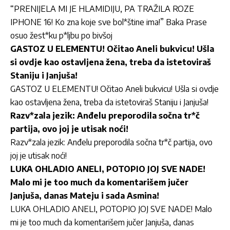
“PRENIJELA MI JE HLAMIDIJU, PA TRAŽILA ROZE
IPHONE 16! Ko zna koje sve bol*štine ima!” Baka Prase
osuo žest*ku p*ljbu po bivšoj
GASTOZ U ELEMENTU! Očitao Aneli bukvicu! Ušla
si ovdje kao ostavljena žena, treba da istetoviraš
Staniju i Janjuša!
GASTOZ U ELEMENTU! Očitao Aneli bukvicu! Ušla si ovdje
kao ostavljena žena, treba da istetoviraš Staniju i Janjuša!
Razv*zala jezik: Anđelu preporodila sočna tr*č
partija, ovo joj je utisak noći!
Razv*zala jezik: Anđelu preporodila sočna tr*č partija, ovo
joj je utisak noći!
LUKA OHLADIO ANELI, POTOPIO JOJ SVE NADE!
Malo mi je too much da komentarišem jučer
Janjuša, danas Mateju i sada Asmina!
LUKA OHLADIO ANELI, POTOPIO JOJ SVE NADE! Malo
mi je too much da komentarišem jučer Janjuša, danas