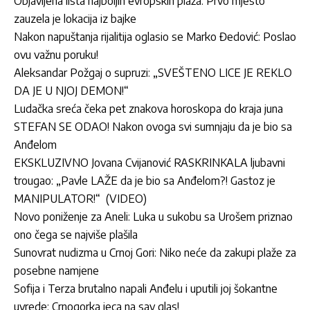
Objavljena lista najboljih evropskih plaža: Prvo mjesto
zauzela je lokacija iz bajke
Nakon napuštanja rijalitija oglasio se Marko Đedović: Poslao
ovu važnu poruku!
Aleksandar Požgaj o supruzi: „SVEŠTENO LICE JE REKLO
DA JE U NJOJ DEMON!“
Ludačka sreća čeka pet znakova horoskopa do kraja juna
STEFAN SE ODAO! Nakon ovoga svi sumnjaju da je bio sa
Anđelom
EKSKLUZIVNO Jovana Cvijanović RASKRINKALA ljubavni
trougao: „Pavle LAŽE da je bio sa Anđelom?! Gastoz je
MANIPULATOR!“ (VIDEO)
Novo poniženje za Aneli: Luka u sukobu sa Urošem priznao
ono čega se najviše plašila
Sunovrat nudizma u Crnoj Gori: Niko neće da zakupi plaže za
posebne namjene
Sofija i Terza brutalno napali Anđelu i uputili joj šokantne
uvrede: Crnogorka jeca na sav glas!