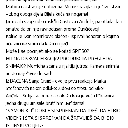
Matora najstrašnije optužena: Munjez razglasio je*ive stvari
– zbog ovoga cijela Bijela kuća na nogama!
Jami dala svoj sud o rask*lu Gastoza i Anđele, pa otkrila da li
smatra da on nije ravnodušan prema Đuričićevoj!
Koliko je Ivan Marinković plaćen? Isplivali honorari o kojima
učesnici ne smiju da kažu ni riječ!
Može li se pocrnjeti ako se koristi SPF 50?
HITNA DISKVALIFIKACIJA! PRODUKCIJA PREGLEDA
SNIMAK!? Mor*idna scena u rijalitiju jutros: Kamera snimila
nešto najje*ivije do sad!
IZBAČENA Sanja Grujić – ovo je prva reakcija Marka
Stefanovića nakon odluke: Zidovi se tresu od vike!
Anđela i Sofija se bore da dokažu koja je veća lj*bavnica,
jedna drugu urnisale brut*lnim uvr*dama!
“SAMONIKLI” DOKLE SI SPREMAN DA IDEŠ, DA BI BIO
VIĐEN? I ŠTA SI SPREMAN DA ŽRTVUJEŠ DA BI BIO
ISTINSKI VOLJEN?