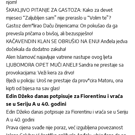
njom!
ŠKAKLJIVO PITANJE ZA GASTOZA: Kako za devet
mjeseci “Zaljubljen sam” nije preraslo u “Volim te”?
Gastoz dem*lirao Daču činjenicama: On pokušao da ga
prevesla pričama o bivšoj, ali bezuspješno!
KAČAVENDIN KLAN SE OBRUŠIO NA ENU! Anđela jedva
dočekala da dodatno zakuha!
Alen Islamović najavljuje vatrene nastupe ovog ljeta
LJUBOMORA OPET MUČI ANELI! Sandra ne prestaje sa
provokacijama: Veži kera za drvo!
Bježi u policiju: Uroš ne prestaje da prov*cira Matoru, ona
kipti od bijesa na sav glas!
Edin Džeko danas potpisuje za Fiorentinu i vraća
se u Seriju A u 40. godini
Edin Džeko danas potpisuje za Fiorentinu i vraća se u Seriju
A u 40. godini
Prava cijena svađe nije poraz, već izgubljena povezanost