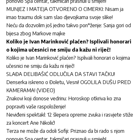
ponovio Spa centar, takmičari prasnuli u smijeh!
MUNJEZ I MATEJA OTVORENO O CIMERKI: Nisam ja
imao traumu dok sam slao djevojkama svoje slike!
Neću da dozvolim još jedno takvo pon*ženje: Sanja gori od
bijesa zbog Markove majke
Koliko je Ivan Marinković plaćen? Isplivali honorari
o kojima učesnici ne smiju da kažu ni riječ!
Koliko je Ivan Marinković plaćen? Isplivali honorari o kojima
učesnici ne smiju da kažu ni riječ!
SLAĐA DELIBAŠIĆ ODLUČILA DA STAVI TAČKU!
Denserka iskreno o Đoletu, Vesni! OGOLILA DUŠU PRED
KAMERAMA! (VIDEO)
Znakovi koji donose vedrinu: Horoskop otkriva ko zna
popraviti vaše raspoloženje!
Neviđeni spektakl: 12 šlepera opreme zvuka i rasvjete stiže
za koncert Ane Nikolić!
Terza ne može da odoli Sofiji: Priznao da bi rado s njom
ponovio Spa centar, takmičari prasnuli u smijeh!