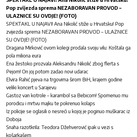
SPEKTAKL U NAJAVI! Ana Nikolić stiže u Hrvatsku!
Pop zvijezda sprema NEZABORAVAN PROVOD –
ULAZNICE SU OVDJE! (FOTO)
SPEKTAKL U NAJAVI! Ana Nikolić stiže u Hrvatsku! Pop
zvijezda sprema NEZABORAVAN PROVOD – ULAZNICE
SU OVDJE! (FOTO)
Dragana Mirković ovom kolegi prodala svoju vilu: Koštala ga
pola miliona eura
Ena žestoko prozvala Aleksandru Nikolić zbog flerta s
Pejom! On joj potom zadao novi udarac
Elvira Rahić pjeva na trgovima širom BiH, krajem godine
veliki koncert u Sarajevu
Gastoz van kotrole – karambol sa Bebicom! Spomenuo mu
porodicu i mrtvu majku te pokrenuo kolaps
Iz policije se oglasili o nesreći u kojoj je poginuo muškarac iz
Doboja
Snaha razotkrila: Teodora Džehverović ipak u vezi s
košarkašem