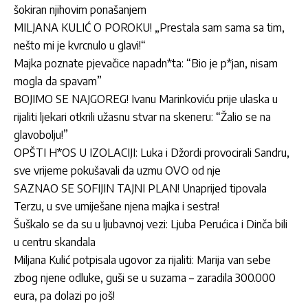
šokiran njihovim ponašanjem
MILJANA KULIĆ O POROKU! „Prestala sam sama sa tim,
nešto mi je kvrcnulo u glavi!“
Majka poznate pjevačice napadn*ta: “Bio je p*jan, nisam
mogla da spavam”
BOJIMO SE NAJGOREG! Ivanu Marinkoviću prije ulaska u
rijaliti ljekari otkrili užasnu stvar na skeneru: “Žalio se na
glavobolju!”
OPŠTI H*OS U IZOLACIJI: Luka i Džordi provocirali Sandru,
sve vrijeme pokušavali da uzmu OVO od nje
SAZNAO SE SOFIJIN TAJNI PLAN! Unaprijed tipovala
Terzu, u sve umiješane njena majka i sestra!
Šuškalo se da su u ljubavnoj vezi: Ljuba Perućica i Dinča bili
u centru skandala
Miljana Kulić potpisala ugovor za rijaliti: Marija van sebe
zbog njene odluke, guši se u suzama – zaradila 300.000
eura, pa dolazi po još!