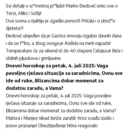
Svi detalji o sr*motnoj pr*ljubi! Marko Đedović iznio sve o
Terzi, Milici i Sofiji!
Ova scena u rijalitiju je zgadila javnost! Pričala i o ubist*u
djeteta?!
Đedović ubijeđen da je Gastoz emociju izgubio davnih dana
i da se f*lira, a zbog ovoga je Anđela na meti napada!
Temperature će za vikend ići do 40 stepeni Celzijusa! Biće i
obilnih pljuskova i grmljavine
Dnevni horoskop za petak, 4. juli 2025: Vaga
povoljno rješava situacije sa saradnicima, Ovnu sve
ide od ruke, Blizancima dobar momenat za
dodatnu zaradu, a Vama?
Dnevni horoskop za petak, 4. juli 2025: Vaga povoljno
rješava situacije sa saradnicima, Ovnu sve ide od ruke,
Blizancima dobar momenat za dodatnu zaradu, a Vama?
Matora i Munjez nikad žešće zaratili: Kroz svađu izašlo i
jezivo priznanje! Obezbjeđenje hitno reagovalo