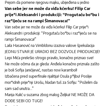
Pejom da pomene njegovu majku, ubijeđena u jedno
Van sebe jer ne može da viđa kćerku! Filip Car
prije*i Aleksandri i produkciji: “Progutaću bo*bu i
raz*ijeću se na rampi Šimanovaca!”
Van sebe jer ne može da viđa kćerku! Filip Car prije*i
Aleksandri i produkciji: “Progutaću bo*bu i raz*ijeću se na
rampi Šimanovaca!”
Laila Hasanović na Vimbldonu izaziva valove špekulacija
JEDNU STVAR JE URADIO BEZ DOZVOLE PRODUKCIJE!
Lepi Mića prekršio strogo pravilo, konačno priznao sve!
Ne može očima da je gleda: Anđela konačno priznala zašto
je boli Sofija Janićijević, nastao novi karambol!
Izbačena pred superfinale rijalitija! Osula p*ljbu! Poslije
mor*idnih prije*nji Urošu, hladan tuš za Sofiju: “Poželim da
sam sad unutra…”
Marija Kulić u suzama zbog malog Željka! NE MOŽE DA
DOĐE SEBI OD TUGE!