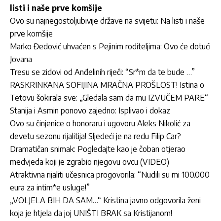
listi i naše prve komšije
Ovo su najnegostoljubivije države na svijetu: Na listi i naše
prve komšije
Marko Đedović uhvaćen s Pejinim roditeljima: Ovo će dotući
Jovana
Tresu se zidovi od Anđelinih riječi: “Sr*m da te bude …”
RASKRINKANA SOFIJINA MRAČNA PROŠLOST! Istina o
Tetovu šokirala sve: „Gledala sam da mu IZVUČEM PARE“
Stanija i Asmin ponovo zajedno: Isplivao i dokaz
Ovo su činjenice o honoraru i ugovoru Aleks Nikolić za
devetu sezonu rijalitija! Sljedeći je na redu Filip Car?
Dramatičan snimak: Pogledajte kao je čoban otjerao
medvjeda koji je zgrabio njegovu ovcu (VIDEO)
Atraktivna rijaliti učesnica progovorila: “Nudili su mi 100.000
eura za intim*e usluge!”
„VOLJELA BIH DA SAM…“ Kristina javno odgovorila ženi
koja je htjela da joj UNIŠTI BRAK sa Kristijanom!