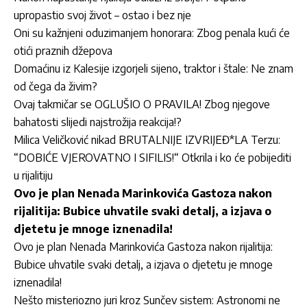
upropastio svoj život – ostao i bez nje
Oni su kažnjeni oduzimanjem honorara: Zbog penala kući će
otići praznih džepova
Domaćinu iz Kalesije izgorjeli sijeno, traktor i štale: Ne znam
od čega da živim?
Ovaj takmičar se OGLUŠIO O PRAVILA! Zbog njegove
bahatosti slijedi najstrožija reakcija!?
Milica Veličković nikad BRUTALNIJE IZVRIJEĐ*LA Terzu:
“DOBIĆE VJEROVATNO I SIFILIS!“ Otkrila i ko će pobijediti
u rijalitiju
Ovo je plan Nenada Marinkovića Gastoza nakon
rijalitija: Bubice uhvatile svaki detalj, a izjava o
djetetu je mnoge iznenadila!
Ovo je plan Nenada Marinkovića Gastoza nakon rijalitija:
Bubice uhvatile svaki detalj, a izjava o djetetu je mnoge
iznenadila!
Nešto misteriozno juri kroz Sunčev sistem: Astronomi ne