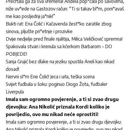
Precrtala ga za sva vremena! Anđela pop*cala po šavovima,
niže uv*ede na Gastozov račun: “Ti si takav bl*m, poni*avaš
me kao posljednji ja*nik!”
Bukti rat: Ena Čolić i Kačavenda žest*ko zaratile zbog
sinova, pljušte pri*etnje i prozivke
Dvije nedjelje pred finale rijalitija, Milica Veličković spremna!
Spakovala stvari i krenula sa kćerkom Barbarom – DO
POBJEDE!
Sanja Grujić bez dlake na jeziku spustila Aneli kao nikad
dosad!
Nervni sl*m Ene Čolić! Jeca i urla, teška scena
Svijet fudbala u šoku: poginuo Diogo Žota, fudbaler
Liverpula
Imala sam ogromno povjerenje, a ti si zvao drugu
djevojku: Ana Nikolić priznala Kordi koliko je
povrijedio, ovo mu nikad neće oprostiti!
Imala sam ogromno povjerenje, a ti si zvao drugu djevojku:
Ana Nikolić priznala Kordi koliko je povrijedio, ovo mu nikad