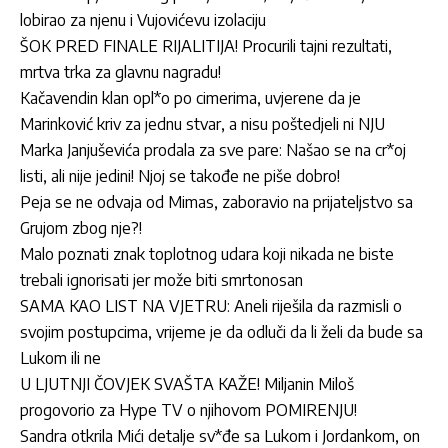
lobirao za njenu i Vujovićevu izolaciju
ŠOK PRED FINALE RIJALITIJA! Procurili tajni rezultati,
mrtva trka za glavnu nagradu!
Kačavendin klan opl*o po cimerima, uvjerene da je
Marinković kriv za jednu stvar, a nisu poštedjeli ni NJU
Marka Janjuševića prodala za sve pare: Našao se na cr*oj
listi, ali nije jedini! Njoj se takođe ne piše dobro!
Peja se ne odvaja od Mimas, zaboravio na prijateljstvo sa
Grujom zbog nje?!
Malo poznati znak toplotnog udara koji nikada ne biste
trebali ignorisati jer može biti smrtonosan
SAMA KAO LIST NA VJETRU: Aneli riješila da razmisli o
svojim postupcima, vrijeme je da odluči da li želi da bude sa
Lukom ili ne
U LJUTNJI ČOVJEK SVAŠTA KAŽE! Miljanin Miloš
progovorio za Hype TV o njihovom POMIRENJU!
Sandra otkrila Mići detalje sv*đe sa Lukom i Jordankom, on