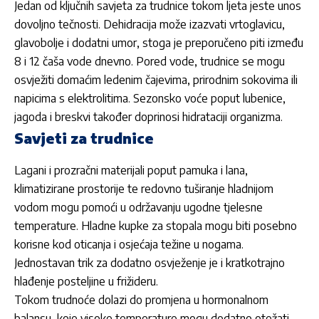
Jedan od ključnih savjeta za trudnice tokom ljeta jeste unos
dovoljno tečnosti. Dehidracija može izazvati vrtoglavicu,
glavobolje i dodatni umor, stoga je preporučeno piti između
8 i 12 čaša vode dnevno. Pored vode,
trudnice
se mogu
osvježiti domaćim ledenim čajevima, prirodnim sokovima ili
napicima s elektrolitima. Sezonsko voće poput lubenice,
jagoda i breskvi također doprinosi hidrataciji organizma.
Savjeti za trudnice
Lagani i prozračni materijali poput pamuka i lana,
klimatizirane prostorije te redovno tuširanje hladnijom
vodom mogu pomoći u održavanju ugodne tjelesne
temperature. Hladne kupke za stopala mogu biti posebno
korisne kod oticanja i osjećaja težine u nogama.
Jednostavan trik za dodatno osvježenje je i kratkotrajno
hlađenje posteljine u frižideru.
Tokom
trudnoće
dolazi do promjena u hormonalnom
balansu, koje visoke temperature mogu dodatno otežati.