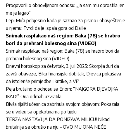
Progovorili o obnovljenom odnosu: „Ja sam mu oprostila jer
me je lagao“
Lepi Mića pobjesnio kada je saznao za pismo i obavještenje
u njemu: Tvrdi da je ispala gora od Dalile
Snimak rasplakao naš region: Baka (78) se hrabro
bori da prehrani bolesnog sina (VIDEO)
Snimak rasplakao naš region: Baka (78) se hrabro bori da
prehrani bolesnog sina (VIDEO)
Dnevni horoskop za četvrtak, 3. juli 2025: Škorpija žuri da
završi obaveze, Biku finansijski dobitak, Djevica pokušava
da istoleriše primjedbe i kritike, a Vi?
Peja brutalno o odnosu sa Enom: “NAJGORA DJEVOJKA
IKAD!” Ona odmah uzvratila
Bivša rijaliti učesnica zabrinula svojom objavom: Pokazala
se u videu sa opekotinama po tijelu
TERZA NASTAVLJA DA PONIŽAVA MILICU! Nikad
brutalnije se obrušio na nju – OVO MU ONA NEĆE