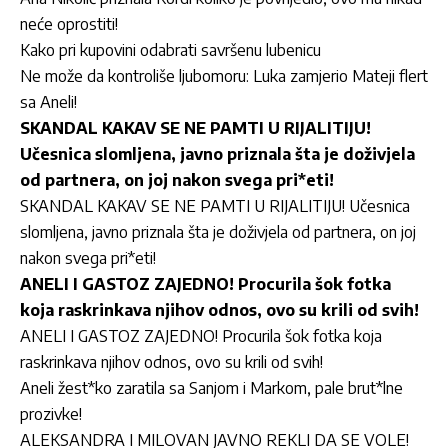
neće oprostiti!
Kako pri kupovini odabrati savršenu lubenicu
Ne može da kontroliše ljubomoru: Luka zamjerio Mateji flert
sa Aneli!
SKANDAL KAKAV SE NE PAMTI U RIJALITIJU!
Učesnica slomljena, javno priznala šta je doživjela
od partnera, on joj nakon svega pri*eti!
SKANDAL KAKAV SE NE PAMTI U RIJALITIJU! Učesnica
slomljena, javno priznala šta je doživjela od partnera, on joj
nakon svega pri*eti!
ANELI I GASTOZ ZAJEDNO! Procurila šok fotka
koja raskrinkava njihov odnos, ovo su krili od svih!
ANELI I GASTOZ ZAJEDNO! Procurila šok fotka koja
raskrinkava njihov odnos, ovo su krili od svih!
Aneli žest*ko zaratila sa Sanjom i Markom, pale brut*lne
prozivke!
ALEKSANDRA I MILOVAN JAVNO REKLI DA SE VOLE!