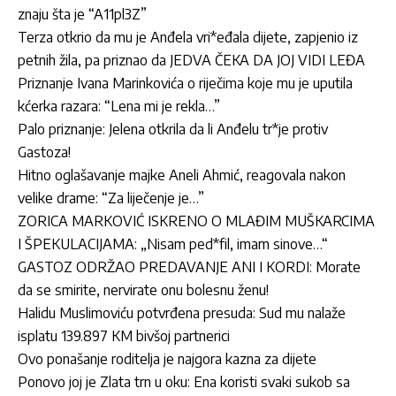
znaju šta je “A11pl3Z”
Terza otkrio da mu je Anđela vri*eđala dijete, zapjenio iz
petnih žila, pa priznao da JEDVA ČEKA DA JOJ VIDI LEĐA
Priznanje Ivana Marinkovića o riječima koje mu je uputila
kćerka razara: “Lena mi je rekla…”
Palo priznanje: Jelena otkrila da li Anđelu tr*je protiv
Gastoza!
Hitno oglašavanje majke Aneli Ahmić, reagovala nakon
velike drame: “Za liječenje je…”
ZORICA MARKOVIĆ ISKRENO O MLAĐIM MUŠKARCIMA
I ŠPEKULACIJAMA: „Nisam ped*fil, imam sinove…“
GASTOZ ODRŽAO PREDAVANJE ANI I KORDI: Morate
da se smirite, nervirate onu bolesnu ženu!
Halidu Muslimoviću potvrđena presuda: Sud mu nalaže
isplatu 139.897 KM bivšoj partnerici
Ovo ponašanje roditelja je najgora kazna za dijete
Ponovo joj je Zlata trn u oku: Ena koristi svaki sukob sa