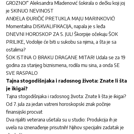
GROZNO!“ Aleksandra Mladenović šokirala o dečku koji joj
je SKINUO NEVINOST
ANĐELA ĐURIČIĆ PRETUKLA MAJU MARINKOVIĆ!
Momentalna DISKVALIFIKACIJA, napala je s leđa
DNEVNI HOROSKOP ZA 5. JUL! Škorpije očekuju ŠOK
PRILIKE, Vodolije će biti u sukobu sa njima, a šta je sa
ostalima?
ŠOK ISTINA O BRAKU DRAGANE MITAR! Udala se za 19
godina za starijeg biznismena, rodila mu sina, a onda SE
SVE RASPALO
Tajna stogodišnjaka i radosnog života: Znate li šta
je ikigai?
Tajna stogodišnjaka i radosnog života: Znate li šta je ikigai?
Od 7. jula za jedan vatreni horoskopski znak počinje
finansijski procvat
Dva rijaliti veterana ušetala su u studio: Produkcija ih je
uvela na iznenađenje prisutnih! Njihov specijalni zadatak je