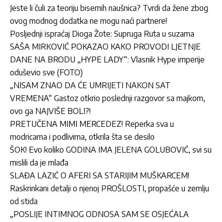
Jeste li čuli za teoriju bisernih naušnica? Tvrdi da žene zbog
ovog modnog dodatka ne mogu naći partnere!
Posljednji ispraćaj Dioga Žote: Supruga Ruta u suzama
SAŠA MIRKOVIĆ POKAZAO KAKO PROVODI LJETNJE
DANE NA BRODU „HYPE LADY“: Vlasnik Hype imperije
oduševio sve (FOTO)
„NISAM ZNAO DA ĆE UMRIJETI NAKON SAT
VREMENA“ Gastoz otkrio poslednji razgovor sa majkom,
ovo ga NAJVIŠE BOLI?!
PRETUČENA MIMI MERCEDEZ! Reperka sva u
modricama i podlivima, otkrila šta se desilo
ŠOK! Evo koliko GODINA IMA JELENA GOLUBOVIĆ, svi su
mislili da je mlađa
SLAĐA LAZIĆ O AFERI SA STARIJIM MUŠKARCEM!
Raskrinkani detalji o njenoj PROŠLOSTI, propašće u zemlju
od stida
„POSLIJE INTIMNOG ODNOSA SAM SE OSJEĆALA