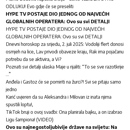
ODLUKU! Evo gdje će se preseliti
HYPE TV POSTAJE DIO JEDNOG OD NAJVEĆIH
GLOBALNIH OPERATERA: Ovo su svi DETALJI
HYPE TV POSTAJE DIO JEDNOG OD NAJVEĆIH
GLOBALNIH OPERATERA: Ovo su svi DETALJI
Dnevni horoskop za srijedu, 2. juli 2025: Vodoliji flert donosi
osmjeh na lice, Lav privodi obaveze kraju, Rak ima pojačanu
potrebu da se aktivira, a Vi?
Poznati svi detalji ulaska Maje u rijaliti: “To se sve razotkrije
…”
Anđela i Gastoz će se pomiriti na žurci?! Svi se pitaju samo
jedno
Karić uvjeren da su Aleksandra i Milovan iz inata njima
spustili loptu!
,
TikTok bruji o ovoj svadbi: Ona planirala bajku, a on izabrao
Ligu šampiona! (VIDEO)
Ovo su najnegostoljubivije države na svijetu: Na