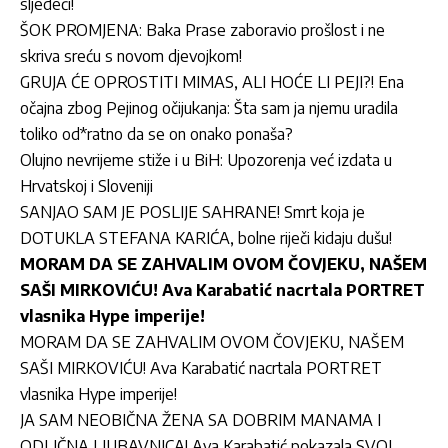
sljedeći!
ŠOK PROMJENA: Baka Prase zaboravio prošlost i ne
skriva sreću s novom djevojkom!
GRUJA ĆE OPROSTITI MIMAS, ALI HOĆE LI PEJI?! Ena
očajna zbog Pejinog očijukanja: Šta sam ja njemu uradila
toliko od*ratno da se on onako ponaša?
Olujno nevrijeme stiže i u BiH: Upozorenja već izdata u
Hrvatskoj i Sloveniji
SANJAO SAM JE POSLIJE SAHRANE! Smrt koja je
DOTUKLA STEFANA KARIĆA, bolne riječi kidaju dušu!
MORAM DA SE ZAHVALIM OVOM ČOVJEKU, NAŠEM
SAŠI MIRKOVIĆU! Ava Karabatić nacrtala PORTRET
vlasnika Hype imperije!
MORAM DA SE ZAHVALIM OVOM ČOVJEKU, NAŠEM
SAŠI MIRKOVIĆU! Ava Karabatić nacrtala PORTRET
vlasnika Hype imperije!
JA SAM NEOBIČNA ŽENA SA DOBRIM MANAMA I
ODLIČNA LJUBAVNICA! Ava Karabatić pokazala SVOJ