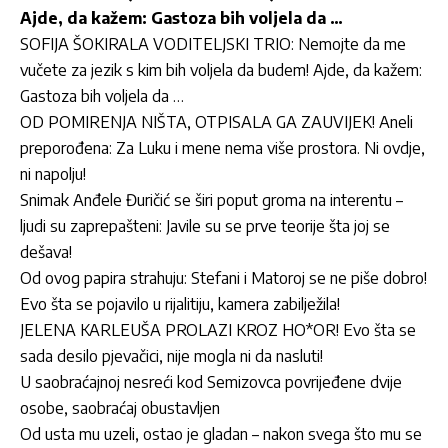
Ajde, da kažem: Gastoza bih voljela da …
SOFIJA ŠOKIRALA VODITELJSKI TRIO: Nemojte da me
vučete za jezik s kim bih voljela da budem! Ajde, da kažem:
Gastoza bih voljela da …
OD POMIRENJA NIŠTA, OTPISALA GA ZAUVIJEK! Aneli
preporođena: Za Luku i mene nema više prostora. Ni ovdje,
ni napolju!
Snimak Anđele Đuričić se širi poput groma na interentu –
ljudi su zaprepašteni: Javile su se prve teorije šta joj se
dešava!
Od ovog papira strahuju: Stefani i Matoroj se ne piše dobro!
Evo šta se pojavilo u rijalitiju, kamera zabilježila!
JELENA KARLEUŠA PROLAZI KROZ HO*OR! Evo šta se
sada desilo pjevačici, nije mogla ni da nasluti!
U saobraćajnoj nesreći kod Semizovca povrijeđene dvije
osobe, saobraćaj obustavljen
Od usta mu uzeli, ostao je gladan – nakon svega što mu se