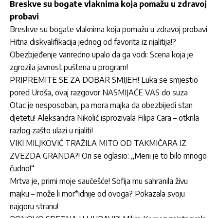
Breskve su bogate vlaknima koja pomažu u zdravoj
probavi
Breskve su bogate vlaknima koja pomažu u zdravoj probavi
Hitna diskvalifikacija jednog od favorita iz rijalitija!?
Obezbjeđenje vanredno upalo da ga vodi: Scena koja je
zgrozila javnost puštena u program!
PRIPREMITE SE ZA DOBAR SMIJEH! Luka se smjestio
pored Uroša, ovaj razgovor NASMIJAĆE VAS do suza
Otac je nesposoban, pa mora majka da obezbijedi stan
djetetu! Aleksandra Nikolić isprozivala Filipa Cara – otkrila
razlog zašto ulazi u rijaliti!
VIKI MILJKOVIĆ TRAŽILA MITO OD TAKMIČARA IZ
ZVEZDA GRANDA?! On se oglasio: „Meni je to bilo mnogo
čudno!“
Mrtva je, primi moje saučešće! Sofija mu sahranila živu
majku – može li mor*idnije od ovoga? Pokazala svoju
najgoru stranu!