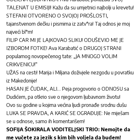
TALENAT U EMISIJI! Kažu da su umjetnici najbolji u krevetu!
STEFANI OTVORENO O SVOJOJ PROŠLOSTI,
tajanstvenom dečku i pismima iz zatv*ra! Taj odnos je moj
najveći bl*m!
FILIP CAR MI JE LAJKOVAO SLIKU! ODUŠEVIO ME JE
IZBOROM FOTKE! Ava Karabatić o DRUGOJ STRANI
popularnog novopečenog tate: „JA MNOGO VOLIM
CRIKVENICU!“
UŽAS na cesti! Marija i Miljana doživjele nezgodu u povratku
iz Makedonije!
HASAN JE ČUDAK, ALI… Peja progovorio o ODNOSU sa
Dudićem, pa otkrio sve o njegovom ljubavnom životu!
Ovo su godine u kojima većina ljudi pronađe srodnu dušu
LUKA SE PRAVDA, A KARIĆ SE OGRAĐUJE: Ne miješam
se u odnose, samo ih komentarišem!
SOFIJA ŠOKIRALA VODITELJSKI TRIO: Nemojte da
me vučete za jezik s kim bih voljela da budem!