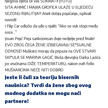
njegova cijena će vas ŠOKIRATI! (FOTO)
SITA AHMIĆ I MAJKA GROFICA ULAZE U SLJEDEĆU
SEZONU RIJALITIJA?! Aneli dobija pojačanje, isplivali
navodi!
I Filip Car odlučio da uđe u rijaliti: “Ako se vuk stopi među
ovce…”
Jovan Pejić Peja sankcionisan dvije nedjelje pred finale!
EVO ZBOG ČEGA ŽENE IZBJEGAVAJU SE*SUALNE
ODNOSE! Muškarci moraju da pripaze na OVE STVARI
SKI*ULA SE MARINA GAGIĆ: Bivša djevojka Darka Lazića
po vrućinama DIŽE TEMPERATURU, nakon ovih fotki
MUŠKARCIMA NEĆE NITI DOBRO
Jeste li čuli za teoriju bisernih
naušnica? Tvrdi da žene zbog ovog
modnog dodatka ne mogu naći
partnere!