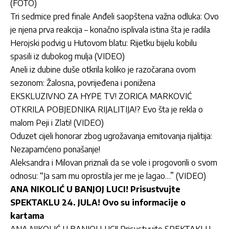
(FOTO)
Tri sedmice pred finale Anđeli saopštena važna odluka: Ovo
je njena prva reakcija – konačno isplivala istina šta je radila
Herojski podvig u Hutovom blatu: Rijetku bijelu kobilu
spasili iz dubokog mulja (VIDEO)
Aneli iz dubine duše otkrila koliko je razočarana ovom
sezonom: Žalosna, povrijeđena i ponižena
EKSKLUZIVNO ZA HYPE TV! ZORICA MARKOVIĆ
OTKRILA POBJEDNIKA RIJALITIJA!? Evo šta je rekla o
malom Peji i Zlati! (VIDEO)
Oduzet cijeli honorar zbog ugrožavanja emitovanja rijalitija:
Nezapamćeno ponašanje!
Aleksandra i Milovan priznali da se vole i progovorili o svom
odnosu: “Ja sam mu oprostila jer me je lagao…” (VIDEO)
ANA NIKOLIĆ U BANJOJ LUCI! Prisustvujte
SPEKTAKLU 24. JULA! Ovo su informacije o
kartama