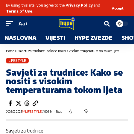
By using this site, you agree to the
Privacy Policy
and
Accept
Terms of Use
.
Aa
NASLOVNA
VIJESTI
HYPE ZVEZDE
SHO
Home
»
Savjeti za trudnice: Kako se nositi s visokim temperaturama tokom ljeta
LIFESTYLE
Savjeti za trudnice: Kako se
nositi s visokim
temperaturama tokom ljeta
05.07.2025
LIFESTYLE
206 Min Read
Savjeti za trudnice