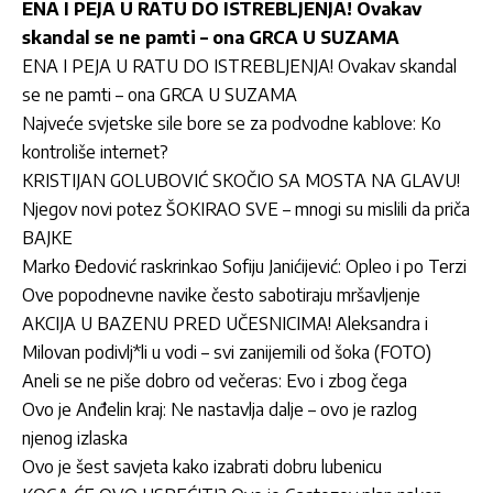
ENA I PEJA U RATU DO ISTREBLJENJA! Ovakav
skandal se ne pamti – ona GRCA U SUZAMA
ENA I PEJA U RATU DO ISTREBLJENJA! Ovakav skandal
se ne pamti – ona GRCA U SUZAMA
Najveće svjetske sile bore se za podvodne kablove: Ko
kontroliše internet?
KRISTIJAN GOLUBOVIĆ SKOČIO SA MOSTA NA GLAVU!
Njegov novi potez ŠOKIRAO SVE – mnogi su mislili da priča
BAJKE
Marko Đedović raskrinkao Sofiju Janićijević: Opleo i po Terzi
Ove popodnevne navike često sabotiraju mršavljenje
AKCIJA U BAZENU PRED UČESNICIMA! Aleksandra i
Milovan podivlj*li u vodi – svi zanijemili od šoka (FOTO)
Aneli se ne piše dobro od večeras: Evo i zbog čega
Ovo je Anđelin kraj: Ne nastavlja dalje – ovo je razlog
njenog izlaska
Ovo je šest savjeta kako izabrati dobru lubenicu