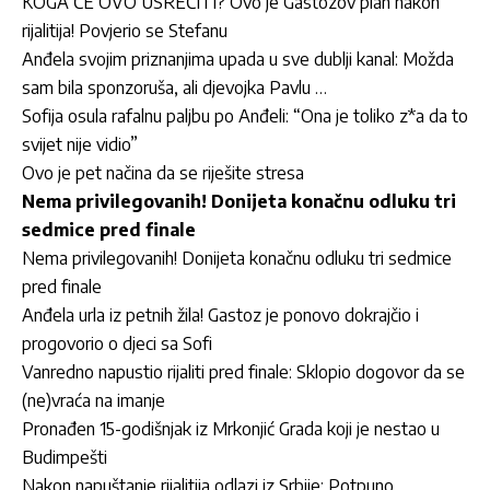
KOGA ĆE OVO USREĆITI? Ovo je Gastozov plan nakon
rijalitija! Povjerio se Stefanu
Anđela svojim priznanjima upada u sve dublji kanal: Možda
sam bila sponzoruša, ali djevojka Pavlu …
Sofija osula rafalnu paljbu po Anđeli: “Ona je toliko z*a da to
svijet nije vidio”
Ovo je pet načina da se riješite stresa
Nema privilegovanih! Donijeta konačnu odluku tri
sedmice pred finale
Nema privilegovanih! Donijeta konačnu odluku tri sedmice
pred finale
Anđela urla iz petnih žila! Gastoz je ponovo dokrajčio i
progovorio o djeci sa Sofi
Vanredno napustio rijaliti pred finale: Sklopio dogovor da se
(ne)vraća na imanje
Pronađen 15-godišnjak iz Mrkonjić Grada koji je nestao u
Budimpešti
Nakon napuštanje rijalitija odlazi iz Srbije: Potpuno