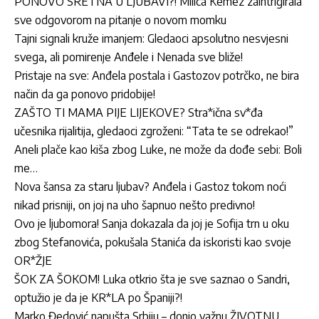
PONOVO SRETNA U LJUBAVI?! Milica Kemez zaintrigirala
sve odgovorom na pitanje o novom momku
Tajni signali kruže imanjem: Gledaoci apsolutno nesvjesni
svega, ali pomirenje Anđele i Nenada sve bliže!
Pristaje na sve: Anđela postala i Gastozov potrčko, ne bira
način da ga ponovo pridobije!
ZAŠTO TI MAMA PIJE LIJEKOVE? Stra*ična sv*đa
učesnika rijalitija, gledaoci zgroženi: “Tata te se odrekao!”
Aneli plače kao kiša zbog Luke, ne može da dođe sebi: Boli
me…
Nova šansa za staru ljubav? Anđela i Gastoz tokom noći
nikad prisniji, on joj na uho šapnuo nešto predivno!
Ovo je ljubomora! Sanja dokazala da joj je Sofija trn u oku
zbog Stefanovića, pokušala Stanića da iskoristi kao svoje
OR*ŽJE
ŠOK ZA ŠOKOM! Luka otkrio šta je sve saznao o Sandri,
optužio je da je KR*LA po Španiji?!
Marko Đedović napušta Srbiju – donio važnu ŽIVOTNU