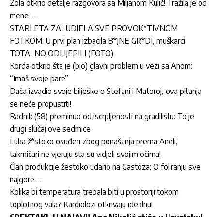
Zola otkrio detalje razgovora sa Miljanom Kulić! Tražila je od
mene …
STARLETA ZALUDJELA SVE PROVOK*TIVNOM
FOTKOM: U prvi plan izbacila B*JNE GR*DI, muškarci
TOTALNO ODLIJEPILI (FOTO)
Korda otkrio šta je (bio) glavni problem u vezi sa Anom:
“Imaš svoje pare”
Dača izvadio svoje bilješke o Stefani i Matoroj, ova pitanja
se neće propustiti!
Radnik (58) preminuo od iscrpljenosti na gradilištu: To je
drugi slučaj ove sedmice
Luka ž*stoko osuđen zbog ponašanja prema Aneli,
takmičari ne vjeruju šta su vidjeli svojim očima!
Član produkcije žestoko udario na Gastoza: O foliranju sve
najgore …
Kolika bi temperatura trebala biti u prostoriji tokom
toplotnog vala? Kardiolozi otkrivaju idealnu!