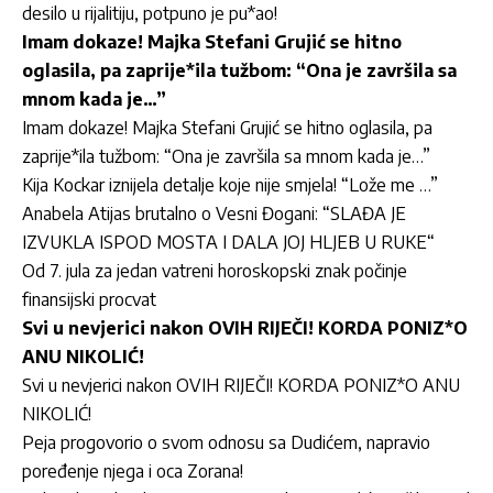
desilo u rijalitiju, potpuno je pu*ao!
Imam dokaze! Majka Stefani Grujić se hitno
oglasila, pa zaprije*ila tužbom: “Ona je završila sa
mnom kada je…”
Imam dokaze! Majka Stefani Grujić se hitno oglasila, pa
zaprije*ila tužbom: “Ona je završila sa mnom kada je…”
Kija Kockar iznijela detalje koje nije smjela! “Lože me …”
Anabela Atijas brutalno o Vesni Đogani: “SLAĐA JE
IZVUKLA ISPOD MOSTA I DALA JOJ HLJEB U RUKE“
Od 7. jula za jedan vatreni horoskopski znak počinje
finansijski procvat
Svi u nevjerici nakon OVIH RIJEČI! KORDA PONIZ*O
ANU NIKOLIĆ!
Svi u nevjerici nakon OVIH RIJEČI! KORDA PONIZ*O ANU
NIKOLIĆ!
Peja progovorio o svom odnosu sa Dudićem, napravio
poređenje njega i oca Zorana!