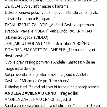
ANA NIKOLIĆ U BANJOJ LUCI! Prisustvujte SPEKTAKLU
24. JULA! Ovo su informacije o kartama
Uskoro ponovo polazi voz Sarajevo – Banjaluka – Zagreb:
“U srijedu idemo u Beograd …”
EKSKLUZIVNO ZA HYPE! „Anđeli i Gastozu spremam
svadbu?! Pavle je NULA?!“ Vuk Đurićić RASKRINKAO
ljubavni trougao?! (VIDEO)
„SRLJAJU U PROPAST!“ Učesnik rijalitija ZGROŽEN
POMIRENJEM GASTOZA I ANĐELE: „Nema ni stav, ni
dostojanstvo“
Ovo je pravi razlog pomirenja Anđele i Gastoza: Više ne
mogu ništa da kriju
Sofija bez dlake na jeziku iznijela svoj sud o Anđeli i
Gastozu: “Mislim da će proći kroz haos”
Psiholog tvrdi: Za roditeljstvo bi trebalo da postoji licenca!
ANĐELA ZAVIJENA U CRNO! Tragedija!
ANĐELA ZAVIJENA U CRNO! Tragedija!
Sandra zapjenila zbog pitanja o Luki, ubijeđena da je Terza