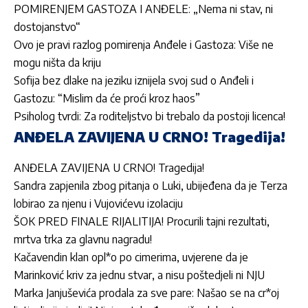
POMIRENJEM GASTOZA I ANĐELE: „Nema ni stav, ni
dostojanstvo“
Ovo je pravi razlog pomirenja Anđele i Gastoza: Više ne
mogu ništa da kriju
Sofija bez dlake na jeziku iznijela svoj sud o Anđeli i
Gastozu: “Mislim da će proći kroz haos”
Psiholog tvrdi: Za roditeljstvo bi trebalo da postoji licenca!
ANĐELA ZAVIJENA U CRNO! Tragedija!
ANĐELA ZAVIJENA U CRNO! Tragedija!
Sandra zapjenila zbog pitanja o Luki, ubijeđena da je Terza
lobirao za njenu i Vujovićevu izolaciju
ŠOK PRED FINALE RIJALITIJA! Procurili tajni rezultati,
mrtva trka za glavnu nagradu!
Kačavendin klan opl*o po cimerima, uvjerene da je
Marinković kriv za jednu stvar, a nisu poštedjeli ni NJU
Marka Janjuševića prodala za sve pare: Našao se na cr*oj