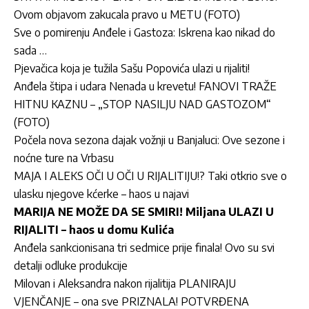
Ovom objavom zakucala pravo u METU (FOTO)
Sve o pomirenju Anđele i Gastoza: Iskrena kao nikad do
sada …
Pjevačica koja je tužila Sašu Popovića ulazi u rijaliti!
Anđela štipa i udara Nenada u krevetu! FANOVI TRAŽE
HITNU KAZNU – „STOP NASILJU NAD GASTOZOM“
(FOTO)
Počela nova sezona dajak vožnji u Banjaluci: Ove sezone i
noćne ture na Vrbasu
MAJA I ALEKS OČI U OČI U RIJALITIJU!? Taki otkrio sve o
ulasku njegove kćerke – haos u najavi
MARIJA NE MOŽE DA SE SMIRI! Miljana ULAZI U
RIJALITI – haos u domu Kulića
Anđela sankcionisana tri sedmice prije finala! Ovo su svi
detalji odluke produkcije
Milovan i Aleksandra nakon rijalitija PLANIRAJU
VJENČANJE – ona sve PRIZNALA! POTVRĐENA