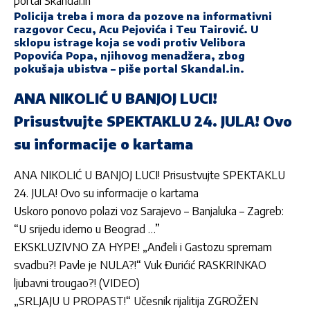
portal
Skandal.in
Policija treba i mora da pozove na informativni
razgovor Cecu, Acu Pejovića i Teu Tairović. U
sklopu istrage koja se vodi protiv Velibora
Popovića Popa, njihovog menadžera, zbog
pokušaja ubistva – piše portal
Skandal.in.
ANA NIKOLIĆ U BANJOJ LUCI!
Prisustvujte SPEKTAKLU 24. JULA! Ovo
su informacije o kartama
ANA NIKOLIĆ U BANJOJ LUCI! Prisustvujte SPEKTAKLU
24. JULA! Ovo su informacije o kartama
Uskoro ponovo polazi voz Sarajevo – Banjaluka – Zagreb:
“U srijedu idemo u Beograd …”
EKSKLUZIVNO ZA HYPE! „Anđeli i Gastozu spremam
svadbu?! Pavle je NULA?!“ Vuk Đurićić RASKRINKAO
ljubavni trougao?! (VIDEO)
„SRLJAJU U PROPAST!“ Učesnik rijalitija ZGROŽEN