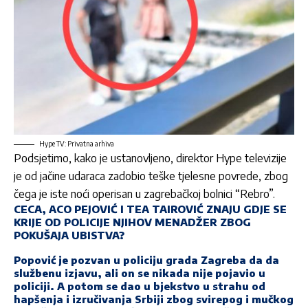
Hype TV: Privatna arhiva
Podsjetimo, kako je ustanovljeno, direktor Hype televizije
je od jačine udaraca zadobio teške tjelesne povrede, zbog
čega je iste noći operisan u zagrebačkoj bolnici “Rebro”.
CECA, ACO PEJOVIĆ I TEA TAIROVIĆ ZNAJU GDJE SE
KRIJE OD POLICIJE NJIHOV MENADŽER ZBOG
POKUŠAJA UBISTVA?
Popović je pozvan u policiju grada Zagreba da da
službenu izjavu, ali on se nikada nije pojavio u
policiji. A potom se dao u bjekstvo u strahu od
hapšenja i izručivanja Srbiji zbog svirepog i mučkog