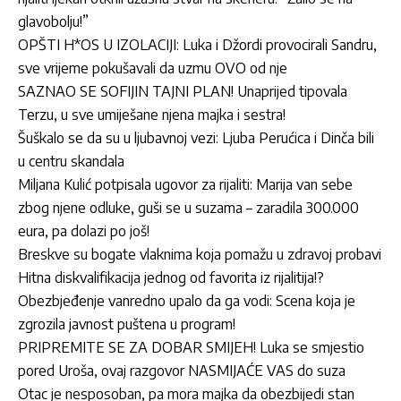
glavobolju!”
OPŠTI H*OS U IZOLACIJI: Luka i Džordi provocirali Sandru,
sve vrijeme pokušavali da uzmu OVO od nje
SAZNAO SE SOFIJIN TAJNI PLAN! Unaprijed tipovala
Terzu, u sve umiješane njena majka i sestra!
Šuškalo se da su u ljubavnoj vezi: Ljuba Perućica i Dinča bili
u centru skandala
Miljana Kulić potpisala ugovor za rijaliti: Marija van sebe
zbog njene odluke, guši se u suzama – zaradila 300.000
eura, pa dolazi po još!
Breskve su bogate vlaknima koja pomažu u zdravoj probavi
Hitna diskvalifikacija jednog od favorita iz rijalitija!?
Obezbjeđenje vanredno upalo da ga vodi: Scena koja je
zgrozila javnost puštena u program!
PRIPREMITE SE ZA DOBAR SMIJEH! Luka se smjestio
pored Uroša, ovaj razgovor NASMIJAĆE VAS do suza
Otac je nesposoban, pa mora majka da obezbijedi stan