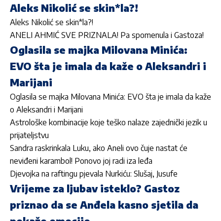
Aleks Nikolić se skin*la?!
Aleks Nikolić se skin*la?!
ANELI AHMIĆ SVE PRIZNALA! Pa spomenula i Gastoza!
Oglasila se majka Milovana Minića:
EVO šta je imala da kaže o Aleksandri i
Marijani
Oglasila se majka Milovana Minića: EVO šta je imala da kaže
o Aleksandri i Marijani
Astrološke kombinacije koje teško nalaze zajednički jezik u
prijateljstvu
Sandra raskrinkala Luku, ako Aneli ovo čuje nastat će
neviđeni karambol! Ponovo joj radi iza leđa
Djevojka na raftingu pjevala Nurkiću: Slušaj, Jusufe
Vrijeme za ljubav isteklo? Gastoz
priznao da se Anđela kasno sjetila da
pokaže emocije