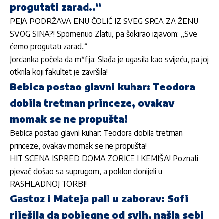
progutati zarad..“
PEJA PODRŽAVA ENU ČOLIĆ IZ SVEG SRCA ZA ŽENU
SVOG SINA?! Spomenuo Zlatu, pa šokirao izjavom: „Sve
ćemo progutati zarad..“
Jordanka počela da m*fija: Slađa je ugasila kao svijeću, pa joj
otkrila koji fakultet je završila!
Bebica postao glavni kuhar: Teodora
dobila tretman princeze, ovakav
momak se ne propušta!
Bebica postao glavni kuhar: Teodora dobila tretman
princeze, ovakav momak se ne propušta!
HIT SCENA ISPRED DOMA ZORICE I KEMIŠA! Poznati
pjevač došao sa suprugom, a poklon donijeli u
RASHLADNOJ TORBI!
Gastoz i Mateja pali u zaborav: Sofi
riješila da pobjegne od svih, našla sebi