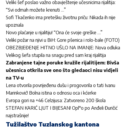
Veliki šef poslao važno obavještenje učesnicima rijalitija:
“Svi odmah možete krenuti …”
Sofi Tkačenko ima pretešku životnu priču: Nikada ih nije
upoznala
Novo plaćanje u rijalitiju! “Ona će svoje greške …”
Veliki požar na njivi u BiH: Gore pšenica i rolo-bale (FOTO)
OBEZBJEĐENJE HITNO UŠLO NA IMANJE: Nova odluka
Velikog šefa stupila na snagu pred sam kraj rijalitija
Zabranjene tajne poruke kružile rijalitijem: Bivša
učesnica otkrila sve ono što gledaoci nisu vidjeli
na TV-u
Lena otvorila povrijeđenu dušu i progovorila o tati Ivanu
Marinković! Bolna istina o odnosu oca i kćerke
Evropa gori na +46 Celzijusa: Zatvoreno 200 škola
STEFAN KARIĆ LJUT I BIJESAN! Opl*o po Anđeli Đuričić
najstrašnije!
Tužilaštvo Tuzlanskog kantona