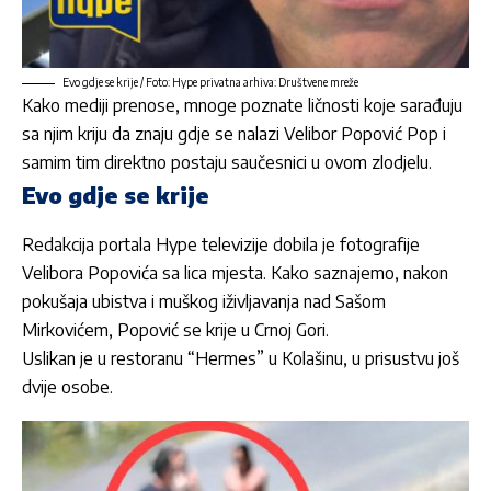
Evo gdje se krije / Foto: Hype privatna arhiva: Društvene mreže
Kako mediji prenose, mnoge poznate ličnosti koje sarađuju
sa njim kriju da znaju gdje se nalazi Velibor Popović Pop i
samim tim direktno postaju saučesnici u ovom zlodjelu.
Evo gdje se krije
Redakcija portala Hype televizije dobila je fotografije
Velibora Popovića sa lica mjesta. Kako saznajemo, nakon
pokušaja ubistva i muškog iživljavanja nad Sašom
Mirkovićem, Popović se krije u Crnoj Gori.
Uslikan je u restoranu “Hermes” u Kolašinu, u prisustvu još
dvije osobe.