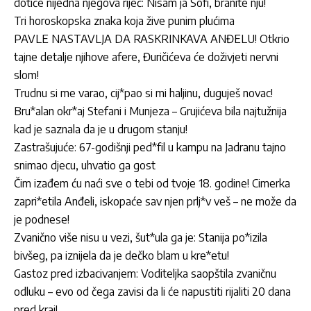
dotiče nijedna njegova riječ: Nisam ja Sofi, branite nju!
Tri horoskopska znaka koja žive punim plućima
PAVLE NASTAVLJA DA RASKRINKAVA ANĐELU! Otkrio
tajne detalje njihove afere, Đuričićeva će doživjeti nervni
slom!
Trudnu si me varao, cij*pao si mi haljinu, duguješ novac!
Bru*alan okr*aj Stefani i Munjeza – Grujićeva bila najtužnija
kad je saznala da je u drugom stanju!
Zastrašujuće: 67-godišnji ped*fil u kampu na Jadranu tajno
snimao djecu, uhvatio ga gost
Čim izađem ću naći sve o tebi od tvoje 18. godine! Cimerka
zapri*etila Anđeli, iskopaće sav njen prlj*v veš – ne može da
je podnese!
Zvanično više nisu u vezi, šut*ula ga je: Stanija po*izila
bivšeg, pa iznijela da je dečko blam u kre*etu!
Gastoz pred izbacivanjem: Voditeljka saopštila zvaničnu
odluku – evo od čega zavisi da li će napustiti rijaliti 20 dana
pred kraj!