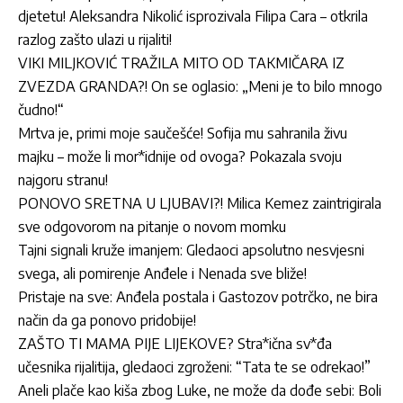
djetetu! Aleksandra Nikolić isprozivala Filipa Cara – otkrila
razlog zašto ulazi u rijaliti!
VIKI MILJKOVIĆ TRAŽILA MITO OD TAKMIČARA IZ
ZVEZDA GRANDA?! On se oglasio: „Meni je to bilo mnogo
čudno!“
Mrtva je, primi moje saučešće! Sofija mu sahranila živu
majku – može li mor*idnije od ovoga? Pokazala svoju
najgoru stranu!
PONOVO SRETNA U LJUBAVI?! Milica Kemez zaintrigirala
sve odgovorom na pitanje o novom momku
Tajni signali kruže imanjem: Gledaoci apsolutno nesvjesni
svega, ali pomirenje Anđele i Nenada sve bliže!
Pristaje na sve: Anđela postala i Gastozov potrčko, ne bira
način da ga ponovo pridobije!
ZAŠTO TI MAMA PIJE LIJEKOVE? Stra*ična sv*đa
učesnika rijalitija, gledaoci zgroženi: “Tata te se odrekao!”
Aneli plače kao kiša zbog Luke, ne može da dođe sebi: Boli