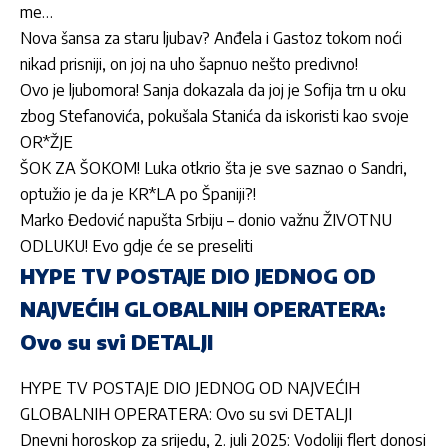
me…
Nova šansa za staru ljubav? Anđela i Gastoz tokom noći
nikad prisniji, on joj na uho šapnuo nešto predivno!
Ovo je ljubomora! Sanja dokazala da joj je Sofija trn u oku
zbog Stefanovića, pokušala Stanića da iskoristi kao svoje
OR*ŽJE
ŠOK ZA ŠOKOM! Luka otkrio šta je sve saznao o Sandri,
optužio je da je KR*LA po Španiji?!
Marko Đedović napušta Srbiju – donio važnu ŽIVOTNU
ODLUKU! Evo gdje će se preseliti
HYPE TV POSTAJE DIO JEDNOG OD
NAJVEĆIH GLOBALNIH OPERATERA:
Ovo su svi DETALJI
HYPE TV POSTAJE DIO JEDNOG OD NAJVEĆIH
GLOBALNIH OPERATERA: Ovo su svi DETALJI
Dnevni horoskop za srijedu, 2. juli 2025: Vodoliji flert donosi