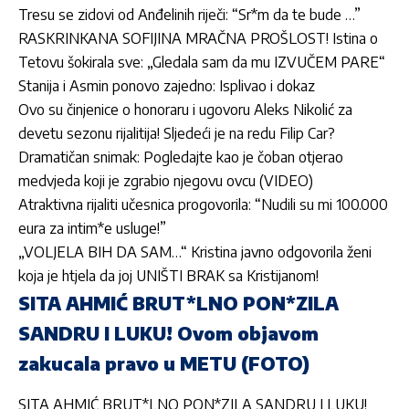
Tresu se zidovi od Anđelinih riječi: “Sr*m da te bude …”
RASKRINKANA SOFIJINA MRAČNA PROŠLOST! Istina o
Tetovu šokirala sve: „Gledala sam da mu IZVUČEM PARE“
Stanija i Asmin ponovo zajedno: Isplivao i dokaz
Ovo su činjenice o honoraru i ugovoru Aleks Nikolić za
devetu sezonu rijalitija! Sljedeći je na redu Filip Car?
Dramatičan snimak: Pogledajte kao je čoban otjerao
medvjeda koji je zgrabio njegovu ovcu (VIDEO)
Atraktivna rijaliti učesnica progovorila: “Nudili su mi 100.000
eura za intim*e usluge!”
„VOLJELA BIH DA SAM…“ Kristina javno odgovorila ženi
koja je htjela da joj UNIŠTI BRAK sa Kristijanom!
SITA AHMIĆ BRUT*LNO PON*ZILA
SANDRU I LUKU! Ovom objavom
zakucala pravo u METU (FOTO)
SITA AHMIĆ BRUT*LNO PON*ZILA SANDRU I LUKU!