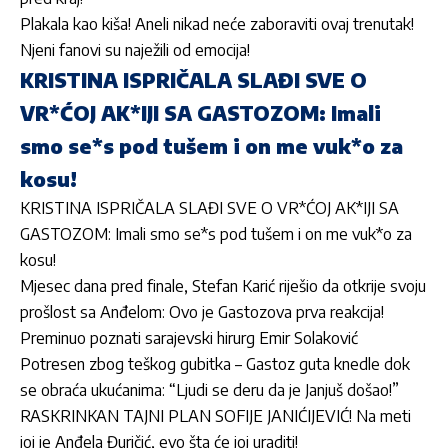
Plakala kao kiša! Aneli nikad neće zaboraviti ovaj trenutak!
Njeni fanovi su naježili od emocija!
KRISTINA ISPRIČALA SLAĐI SVE O
VR*ĆOJ AK*IJI SA GASTOZOM: Imali
smo se*s pod tušem i on me vuk*o za
kosu!
KRISTINA ISPRIČALA SLAĐI SVE O VR*ĆOJ AK*IJI SA
GASTOZOM: Imali smo se*s pod tušem i on me vuk*o za
kosu!
Mjesec dana pred finale, Stefan Karić riješio da otkrije svoju
prošlost sa Anđelom: Ovo je Gastozova prva reakcija!
Preminuo poznati sarajevski hirurg Emir Solaković
Potresen zbog teškog gubitka – Gastoz guta knedle dok
se obraća ukućanima: “Ljudi se deru da je Janjuš došao!”
RASKRINKAN TAJNI PLAN SOFIJE JANIĆIJEVIĆ! Na meti
joj je Anđela Đuričić, evo šta će joj uraditi!