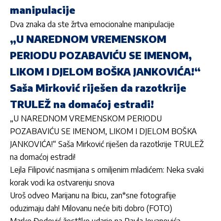
manipulacije
Dva znaka da ste žrtva emocionalne manipulacije
„U NAREDNOM VREMENSKOM
PERIODU POZABAVIĆU SE IMENOM,
LIKOM I DJELOM BOŠKA JANKOVIĆA!“
Saša Mirković riješen da razotkrije
TRULEŽ na domaćoj estradi!
„U NAREDNOM VREMENSKOM PERIODU
POZABAVIĆU SE IMENOM, LIKOM I DJELOM BOŠKA
JANKOVIĆA!“ Saša Mirković riješen da razotkrije TRULEŽ
na domaćoj estradi!
Lejla Filipović nasmijana s omiljenim mladićem: Neka svaki
korak vodi ka ostvarenju snova
Uroš odveo Marijanu na Ibicu, zan*sne fotografije
oduzimaju dah! Milovanu neće biti dobro (FOTO)
Marko Đedović žest*ko udario na Pavla Jovanovića,