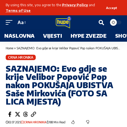
By using this site, you agree to the
Privacy Policy
and
Accept
Terms of Use
.
Aa
NASLOVNA
VIJESTI
HYPE ZVEZDE
SHO
Home
»
SAZNAJEMO: Evo gdje se krije Velibor Popović Pop nakon POKUŠAJA UBISTVA Saše Mirkovića (FOTO SA LICA MJESTA)
CRNA HRONIKA
SAZNAJEMO: Evo gdje se
krije Velibor Popović Pop
nakon POKUŠAJA UBISTVA
Saše Mirkovića (FOTO SA
LICA MJESTA)
02.07.2025
CRNA HRONIKA
188 Min Read