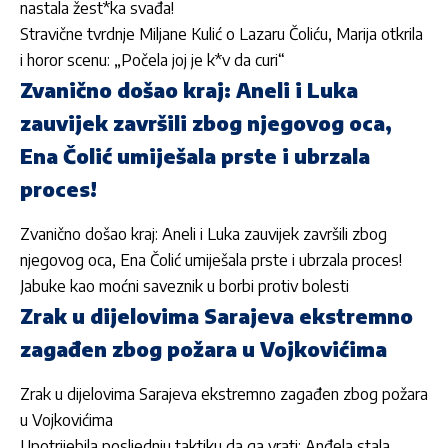
nastala žest*ka svađa!
Stravične tvrdnje Miljane Kulić o Lazaru Čoliću, Marija otkrila
i horor scenu: „Počela joj je k*v da curi“
Zvanično došao kraj: Aneli i Luka
zauvijek završili zbog njegovog oca,
Ena Čolić umiješala prste i ubrzala
proces!
Zvanično došao kraj: Aneli i Luka zauvijek završili zbog
njegovog oca, Ena Čolić umiješala prste i ubrzala proces!
Jabuke kao moćni saveznik u borbi protiv bolesti
Zrak u dijelovima Sarajeva ekstremno
zagađen zbog požara u Vojkovićima
Zrak u dijelovima Sarajeva ekstremno zagađen zbog požara
u Vojkovićima
Upotrijebila posljednju taktiku da ga vrati: Anđela stala