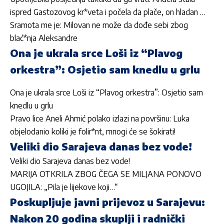
ispred Gastozovog kr*veta i počela da plače, on hladan …
Sramota me je: Milovan ne može da dođe sebi zbog
blać*nja Aleksandre
Ona je ukrala srce Loši iz “Plavog
orkestra”: Osjetio sam knedlu u grlu
Ona je ukrala srce Loši iz “Plavog orkestra”: Osjetio sam
knedlu u grlu
Pravo lice Aneli Ahmić polako izlazi na površinu: Luka
objelodanio koliki je folir*nt, mnogi će se šokirati!
Veliki dio Sarajeva danas bez vode!
Veliki dio Sarajeva danas bez vode!
MARIJA OTKRILA ZBOG ČEGA SE MILJANA PONOVO
UGOJILA: „Pila je lijekove koji…“
Poskupljuje javni prijevoz u Sarajevu:
Nakon 20 godina skuplji i radnički