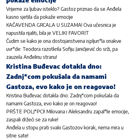
Vrijeme za ljubav isteklo? Gastoz priznao da se Anđela
kasno sjetila da pokaže emocije
KAČAVENDA GRCALA U SUZAMA! Ova učesnica je
napustila rijaliti, bila je VELIKI FAVORIT
Čudim se kako je ona dostojanstvena ispljun*la onakve
uvr*de: Teodora razotkrila Sofiju Janićijević do srži, pa
zauzela Anđelinu stranu!
Kristina Buđevac dotakla dno:
Zadnj*com pokušala da namami
Gastoza, evo kako je on reagovao!
Kristina Buđevac dotakla dno: Zadnj*com pokušala da
namami Gastoza, evo kako je on reagovao!
PRŠTE POLJ*PCI! Milovana i Aleksandru zapal*le emocije,
zaspali držeći se za ruke!
Anđela u stopu prati svaki Gastozov korak, nema mira u
sitne sate!