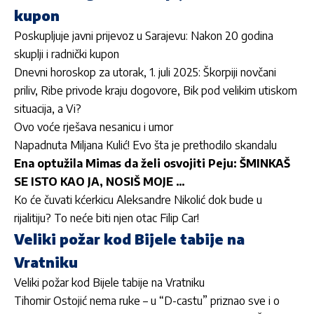
kupon
Poskupljuje javni prijevoz u Sarajevu: Nakon 20 godina
skuplji i radnički kupon
Dnevni horoskop za utorak, 1. juli 2025: Škorpiji novčani
priliv, Ribe privode kraju dogovore, Bik pod velikim utiskom
situacija, a Vi?
Ovo voće rješava nesanicu i umor
Napadnuta Miljana Kulić! Evo šta je prethodilo skandalu
Ena optužila Mimas da želi osvojiti Peju: ŠMINKAŠ
SE ISTO KAO JA, NOSIŠ MOJE …
Ko će čuvati kćerkicu Aleksandre Nikolić dok bude u
rijalitiju? To neće biti njen otac Filip Car!
Veliki požar kod Bijele tabije na
Vratniku
Veliki požar kod Bijele tabije na Vratniku
Tihomir Ostojić nema ruke – u “D-castu” priznao sve i o