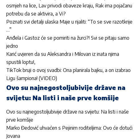
osmjeh na lice, Lav privodi obaveze kraju, Rak ima pojačanu
potrebu da se aktivira, a Vi?
Poznati svi detalji ulaska Maje u rijaliti: “To se sve razotkrije
…”
Anđela i Gastoz će se pomiriti na žurci?! Svi se pitaju samo
jedno
Karić uvjeren da su Aleksandra i Milovan iz inata njima
spustili loptu!
,
TikTok bruji o ovoj svadbi: Ona planirala bajku, a on izabrao
Ligu šampiona! (VIDEO)
Ovo su najnegostoljubivije države na
svijetu: Na listi i naše prve komšije
Ovo su najnegostoljubivije države na svijetu: Na listi i naše
prve komšije
Marko Đedović uhvaćen s Pejinim roditeljima: Ovo će dotući
Jovana