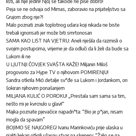
listi, ali nije jedini! Njoj se takođe ne piše dobro!
Peja se ne odvaja od Mimas, zaboravio na prijateljstvo sa
Grujom zbog nje?!
Malo poznati znak toplotnog udara koji nikada ne biste
trebali ignorisati jer može biti smrtonosan
SAMA KAO LIST NA VJETRU: Aneli riješila da razmisli o
svojim postupcima, vrijeme je da odluči da li želi da bude sa
Lukom ili ne
U LJUTNJI ČOVJEK SVAŠTA KAŽE! Miljanin Miloš
progovorio za Hype TV o njihovom POMIRENJU!
Sandra otkrila Mići detalje sv*đe sa Lukom i Jordankom, on
šokiran njihovim ponašanjem
MILJANA KULIĆ O POROKU! „Prestala sam sama sa tim,
nešto mi je kvrcnulo u glavi!“
Majka poznate pjevačice napadn*ta: “Bio je p*jan, nisam
mogla da spavam”
BOJIMO SE NAJGOREG! Ivanu Marinkoviću prije ulaska u
rijaliti ljekari otkrili užasnu stvar na skeneru: “Žalio se na