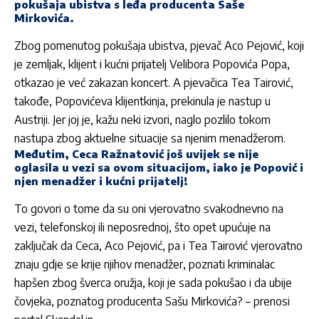
pokušaja ubistva s leđa producenta Saše
Mirkovića.
Zbog pomenutog pokušaja ubistva, pjevač Aco Pejović, koji
je zemljak, klijent i kućni prijatelj Velibora Popovića Popa,
otkazao je već zakazan koncert. A pjevačica Tea Tairović,
takođe, Popovićeva klijentkinja, prekinula je nastup u
Austriji. Jer joj je, kažu neki izvori, naglo pozlilo tokom
nastupa zbog aktuelne situacije sa njenim menadžerom.
Međutim, Ceca Ražnatović još uvijek se nije
oglasila u vezi sa ovom situacijom, iako je Popović i
njen menadžer i kućni prijatelj!
To govori o tome da su oni vjerovatno svakodnevno na
vezi, telefonskoj ili neposrednoj, što opet upućuje na
zaključak da Ceca, Aco Pejović, pa i Tea Tairović vjerovatno
znaju gdje se krije njihov menadžer, poznati kriminalac
hapšen zbog šverca oružja, koji je sada pokušao i da ubije
čovjeka, poznatog producenta Sašu Mirkovića? – prenosi