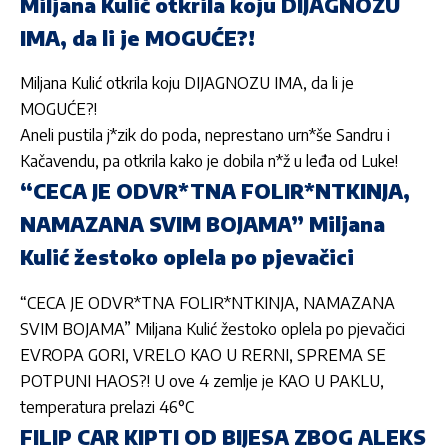
Miljana Kulić otkrila koju DIJAGNOZU
IMA, da li je MOGUĆE?!
Miljana Kulić otkrila koju DIJAGNOZU IMA, da li je
MOGUĆE?!
Aneli pustila j*zik do poda, neprestano urn*še Sandru i
Kačavendu, pa otkrila kako je dobila n*ž u leđa od Luke!
“CECA JE ODVR*TNA FOLIR*NTKINJA,
NAMAZANA SVIM BOJAMA” Miljana
Kulić žestoko oplela po pjevačici
“CECA JE ODVR*TNA FOLIR*NTKINJA, NAMAZANA
SVIM BOJAMA” Miljana Kulić žestoko oplela po pjevačici
EVROPA GORI, VRELO KAO U RERNI, SPREMA SE
POTPUNI HAOS?! U ove 4 zemlje je KAO U PAKLU,
temperatura prelazi 46°C
FILIP CAR KIPTI OD BIJESA ZBOG ALEKS