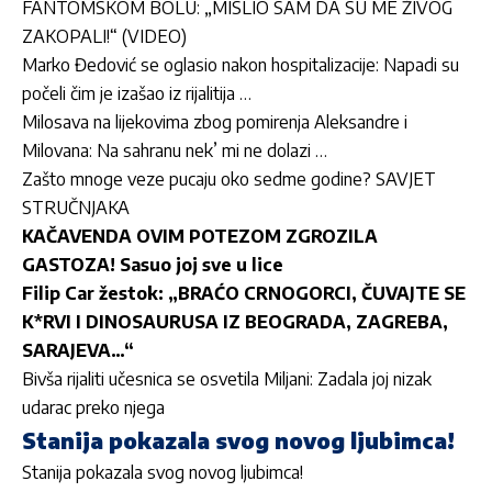
FANTOMSKOM BOLU: „MISLIO SAM DA SU ME ŽIVOG
ZAKOPALI!“ (VIDEO)
Marko Đedović se oglasio nakon hospitalizacije: Napadi su
počeli čim je izašao iz rijalitija …
Milosava na lijekovima zbog pomirenja Aleksandre i
Milovana: Na sahranu nek’ mi ne dolazi …
Zašto mnoge veze pucaju oko sedme godine? SAVJET
STRUČNJAKA
KAČAVENDA OVIM POTEZOM ZGROZILA
GASTOZA! Sasuo joj sve u lice
Filip Car žestok: „BRAĆO CRNOGORCI, ČUVAJTE SE
K*RVI I DINOSAURUSA IZ BEOGRADA, ZAGREBA,
SARAJEVA…“
Bivša rijaliti učesnica se osvetila Miljani: Zadala joj nizak
udarac preko njega
Stanija pokazala svog novog ljubimca!
Stanija pokazala svog novog ljubimca!