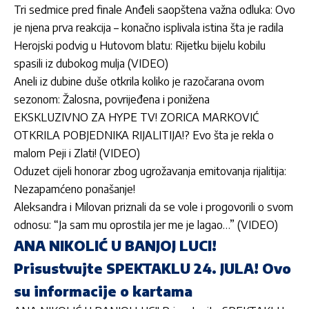
Tri sedmice pred finale Anđeli saopštena važna odluka: Ovo
je njena prva reakcija – konačno isplivala istina šta je radila
Herojski podvig u Hutovom blatu: Rijetku bijelu kobilu
spasili iz dubokog mulja (VIDEO)
Aneli iz dubine duše otkrila koliko je razočarana ovom
sezonom: Žalosna, povrijeđena i ponižena
EKSKLUZIVNO ZA HYPE TV! ZORICA MARKOVIĆ
OTKRILA POBJEDNIKA RIJALITIJA!? Evo šta je rekla o
malom Peji i Zlati! (VIDEO)
Oduzet cijeli honorar zbog ugrožavanja emitovanja rijalitija:
Nezapamćeno ponašanje!
Aleksandra i Milovan priznali da se vole i progovorili o svom
odnosu: “Ja sam mu oprostila jer me je lagao…” (VIDEO)
ANA NIKOLIĆ U BANJOJ LUCI!
Prisustvujte SPEKTAKLU 24. JULA! Ovo
su informacije o kartama