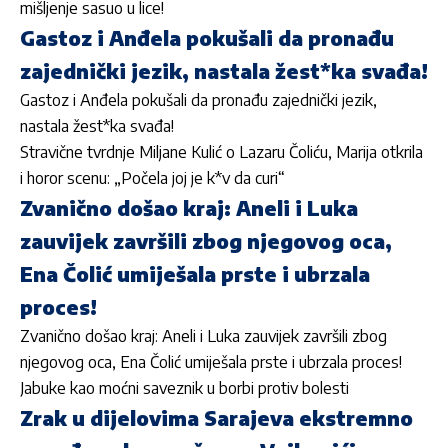
mišljenje sasuo u lice!
Gastoz i Anđela pokušali da pronađu
zajednički jezik, nastala žest*ka svađa!
Gastoz i Anđela pokušali da pronađu zajednički jezik,
nastala žest*ka svađa!
Stravične tvrdnje Miljane Kulić o Lazaru Čoliću, Marija otkrila
i horor scenu: „Počela joj je k*v da curi“
Zvanično došao kraj: Aneli i Luka
zauvijek završili zbog njegovog oca,
Ena Čolić umiješala prste i ubrzala
proces!
Zvanično došao kraj: Aneli i Luka zauvijek završili zbog
njegovog oca, Ena Čolić umiješala prste i ubrzala proces!
Jabuke kao moćni saveznik u borbi protiv bolesti
Zrak u dijelovima Sarajeva ekstremno