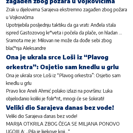
zagađen zbog požara u Vojkovićima
Zrak u dijelovima Sarajeva ekstremno zagađen zbog požara
u Vojkovićima
Upotrijebila posljednju taktiku da ga vrati: Anđela stala
ispred Gastozovog kr*veta i počela da plače, on hladan …
Sramota me je: Milovan ne može da dođe sebi zbog
blać*nja Aleksandre
Ona je ukrala srce Loši iz “Plavog
orkestra”: Osjetio sam knedlu u grlu
Ona je ukrala srce Loši iz “Plavog orkestra”: Osjetio sam
knedlu u grlu
Pravo lice Aneli Ahmić polako izlazi na površinu: Luka
objelodanio koliki je folir*nt, mnogi će se šokirati!
Veliki dio Sarajeva danas bez vode!
Veliki dio Sarajeva danas bez vode!
MARIJA OTKRILA ZBOG ČEGA SE MILJANA PONOVO
UGOJILA: „Pila je lijekove koji…“