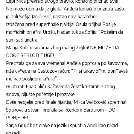
Lepi Mića prekršio strogo pravilo, konačno priznao sve!
Ne može očima da je gleda: Anđela konačno priznala zašto
je boli Sofija Janićijević, nastao novi karambol!
Izbačena pred superfinale rijalitija! Osula p*ljbu! Poslije
mor*idnih prije*nji Urošu, hladan tuš za Sofiju: “Poželim da
sam sad unutra…”
Marija Kulić u suzama zbog malog Željka! NE MOŽE DA
DOĐE SEBI OD TUGE!
Precrtala ga za sva vremena! Anđela pop*cala po šavovima,
niže uv*ede na Gastozov račun: “Ti si takav bl*m, poni*avaš
me kao posljednji ja*nik!”
Bukti rat: Ena Čolić i Kačavenda žest*ko zaratile zbog
sinova, pljušte pri*etnje i prozivke
Dvije nedjelje pred finale rijalitija, Milica Veličković spremna!
Spakovala stvari i krenula sa kćerkom Barbarom – DO
POBJEDE!
Sanja Grujić bez dlake na jeziku spustila Aneli kao nikad
dosad!