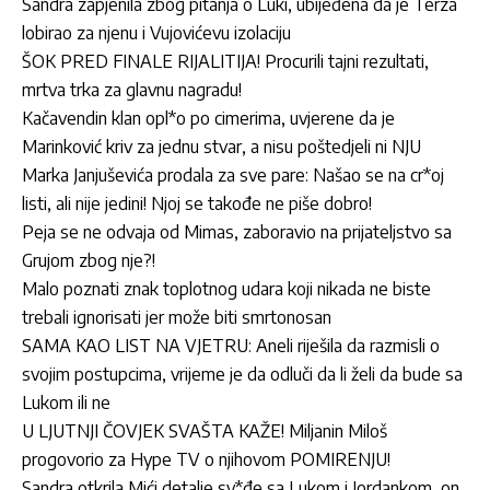
Sandra zapjenila zbog pitanja o Luki, ubijeđena da je Terza
lobirao za njenu i Vujovićevu izolaciju
ŠOK PRED FINALE RIJALITIJA! Procurili tajni rezultati,
mrtva trka za glavnu nagradu!
Kačavendin klan opl*o po cimerima, uvjerene da je
Marinković kriv za jednu stvar, a nisu poštedjeli ni NJU
Marka Janjuševića prodala za sve pare: Našao se na cr*oj
listi, ali nije jedini! Njoj se takođe ne piše dobro!
Peja se ne odvaja od Mimas, zaboravio na prijateljstvo sa
Grujom zbog nje?!
Malo poznati znak toplotnog udara koji nikada ne biste
trebali ignorisati jer može biti smrtonosan
SAMA KAO LIST NA VJETRU: Aneli riješila da razmisli o
svojim postupcima, vrijeme je da odluči da li želi da bude sa
Lukom ili ne
U LJUTNJI ČOVJEK SVAŠTA KAŽE! Miljanin Miloš
progovorio za Hype TV o njihovom POMIRENJU!
Sandra otkrila Mići detalje sv*đe sa Lukom i Jordankom, on