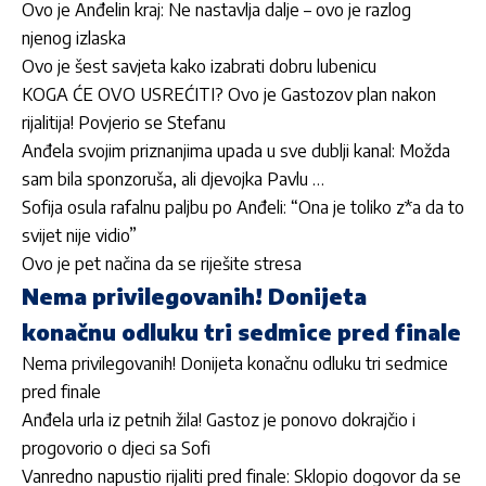
Ovo je Anđelin kraj: Ne nastavlja dalje – ovo je razlog
njenog izlaska
Ovo je šest savjeta kako izabrati dobru lubenicu
KOGA ĆE OVO USREĆITI? Ovo je Gastozov plan nakon
rijalitija! Povjerio se Stefanu
Anđela svojim priznanjima upada u sve dublji kanal: Možda
sam bila sponzoruša, ali djevojka Pavlu …
Sofija osula rafalnu paljbu po Anđeli: “Ona je toliko z*a da to
svijet nije vidio”
Ovo je pet načina da se riješite stresa
Nema privilegovanih! Donijeta
konačnu odluku tri sedmice pred finale
Nema privilegovanih! Donijeta konačnu odluku tri sedmice
pred finale
Anđela urla iz petnih žila! Gastoz je ponovo dokrajčio i
progovorio o djeci sa Sofi
Vanredno napustio rijaliti pred finale: Sklopio dogovor da se