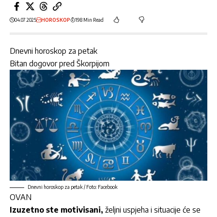
04.07.2025
HOROSKOP
198 Min Read
Dnevni horoskop za petak
Bitan dogovor pred Škorpijom
Dnevni horoskop za petak / Foto: Facebook
OVAN
Izuzetno ste motivisani,
željni uspjeha i situacije će se