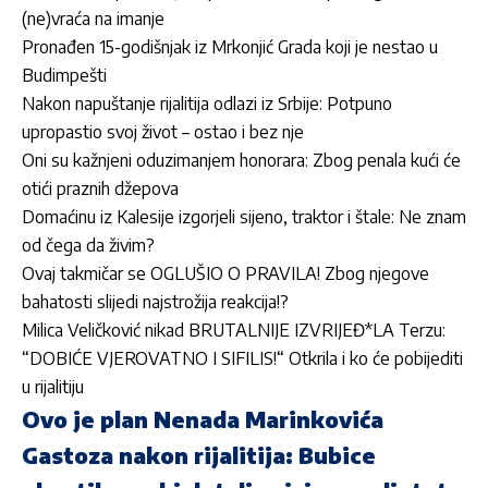
(ne)vraća na imanje
Pronađen 15-godišnjak iz Mrkonjić Grada koji je nestao u
Budimpešti
Nakon napuštanje rijalitija odlazi iz Srbije: Potpuno
upropastio svoj život – ostao i bez nje
Oni su kažnjeni oduzimanjem honorara: Zbog penala kući će
otići praznih džepova
Domaćinu iz Kalesije izgorjeli sijeno, traktor i štale: Ne znam
od čega da živim?
Ovaj takmičar se OGLUŠIO O PRAVILA! Zbog njegove
bahatosti slijedi najstrožija reakcija!?
Milica Veličković nikad BRUTALNIJE IZVRIJEĐ*LA Terzu:
“DOBIĆE VJEROVATNO I SIFILIS!“ Otkrila i ko će pobijediti
u rijalitiju
Ovo je plan Nenada Marinkovića
Gastoza nakon rijalitija: Bubice