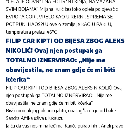
“CECA JE ODVR*TNA FOLIR*NTKINJA, NAMAZANA
SVIM BOJAMA” Miljana Kulić žestoko oplela po pjevačici
EVROPA GORI, VRELO KAO U RERNI, SPREMA SE
POTPUNI HAOS?! U ove 4 zemlje je KAO U PAKLU,
temperatura prelazi 46°C
FILIP CAR KIPTI OD BIJESA ZBOG ALEKS
NIKOLIĆ! Ovaj njen postupak ga
TOTALNO IZNERVIRAO: „Nije me
obavijestila, ne znam gdje će mi biti
kćerka“
FILIP CAR KIPTI OD BIJESA ZBOG ALEKS NIKOLIĆ! Ovaj
njen postupak ga TOTALNO IZNERVIRAO: „Nije me
obavijestila, ne znam gdje će mi biti kćerka“
Bivši momak joj poklonio jahtu, ona lag*la da je od bake:
Sandra Afrika uživa u luksuzu
Ja ću da vas nosim na leđima: Kariću pukao film, Aneli pravo