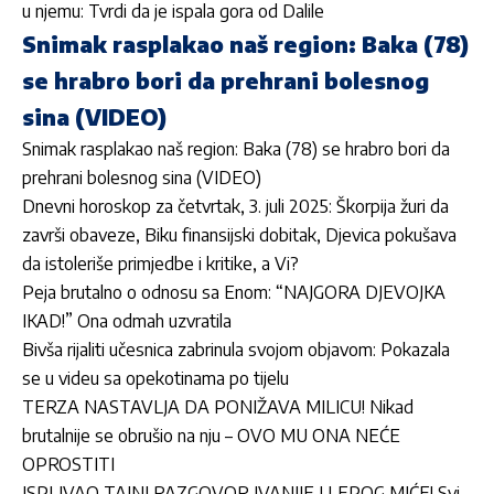
u njemu: Tvrdi da je ispala gora od Dalile
Snimak rasplakao naš region: Baka (78)
se hrabro bori da prehrani bolesnog
sina (VIDEO)
Snimak rasplakao naš region: Baka (78) se hrabro bori da
prehrani bolesnog sina (VIDEO)
Dnevni horoskop za četvrtak, 3. juli 2025: Škorpija žuri da
završi obaveze, Biku finansijski dobitak, Djevica pokušava
da istoleriše primjedbe i kritike, a Vi?
Peja brutalno o odnosu sa Enom: “NAJGORA DJEVOJKA
IKAD!” Ona odmah uzvratila
Bivša rijaliti učesnica zabrinula svojom objavom: Pokazala
se u videu sa opekotinama po tijelu
TERZA NASTAVLJA DA PONIŽAVA MILICU! Nikad
brutalnije se obrušio na nju – OVO MU ONA NEĆE
OPROSTITI
ISPLIVAO TAJNI RAZGOVOR IVANIJE I LEPOG MIĆE! Svi