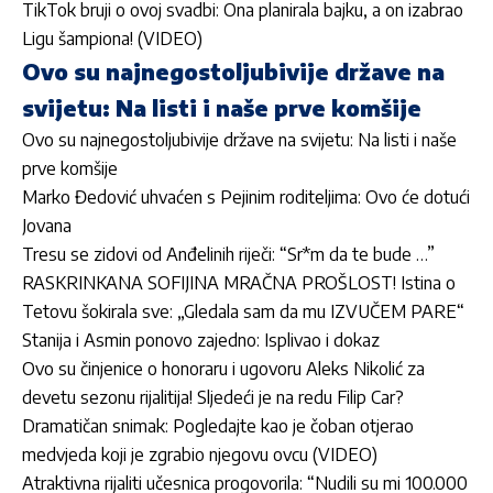
TikTok bruji o ovoj svadbi: Ona planirala bajku, a on izabrao
Ligu šampiona! (VIDEO)
Ovo su najnegostoljubivije države na
svijetu: Na listi i naše prve komšije
Ovo su najnegostoljubivije države na svijetu: Na listi i naše
prve komšije
Marko Đedović uhvaćen s Pejinim roditeljima: Ovo će dotući
Jovana
Tresu se zidovi od Anđelinih riječi: “Sr*m da te bude …”
RASKRINKANA SOFIJINA MRAČNA PROŠLOST! Istina o
Tetovu šokirala sve: „Gledala sam da mu IZVUČEM PARE“
Stanija i Asmin ponovo zajedno: Isplivao i dokaz
Ovo su činjenice o honoraru i ugovoru Aleks Nikolić za
devetu sezonu rijalitija! Sljedeći je na redu Filip Car?
Dramatičan snimak: Pogledajte kao je čoban otjerao
medvjeda koji je zgrabio njegovu ovcu (VIDEO)
Atraktivna rijaliti učesnica progovorila: “Nudili su mi 100.000