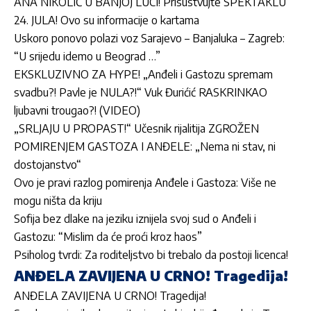
ANA NIKOLIĆ U BANJOJ LUCI! Prisustvujte SPEKTAKLU
24. JULA! Ovo su informacije o kartama
Uskoro ponovo polazi voz Sarajevo – Banjaluka – Zagreb:
“U srijedu idemo u Beograd …”
EKSKLUZIVNO ZA HYPE! „Anđeli i Gastozu spremam
svadbu?! Pavle je NULA?!“ Vuk Đurićić RASKRINKAO
ljubavni trougao?! (VIDEO)
„SRLJAJU U PROPAST!“ Učesnik rijalitija ZGROŽEN
POMIRENJEM GASTOZA I ANĐELE: „Nema ni stav, ni
dostojanstvo“
Ovo je pravi razlog pomirenja Anđele i Gastoza: Više ne
mogu ništa da kriju
Sofija bez dlake na jeziku iznijela svoj sud o Anđeli i
Gastozu: “Mislim da će proći kroz haos”
Psiholog tvrdi: Za roditeljstvo bi trebalo da postoji licenca!
ANĐELA ZAVIJENA U CRNO! Tragedija!
ANĐELA ZAVIJENA U CRNO! Tragedija!