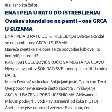
nije jasno šta želite.
ENA I PEJA U RATU DO ISTREBLJENJA!
Ovakav skandal se ne pamti – ona GRCA
U SUZAMA
ENA I PEJA U RATU DO ISTREBLJENJA! Ovakav skandal
se ne pamti – ona GRCA U SUZAMA,
Najveće svjetske sile bore se za podvodne kablove: Ko
kontroliše internet?
KRISTIJAN GOLUBOVIĆ SKOČIO SA MOSTA NA GLAVU!
Njegov novi potez ŠOKIRAO SVE – mnogi su mislili da priča
BAJKE
Marko Đedović raskrinkao Sofiju Janićijević: Opleo i po Terzi
Ove popodnevne navike često sabotiraju mršavljenje
AKCIJA U BAZENU PRED UČESNICIMA! Aleksandra i
Milovan podivlj*li u vodi – svi zanijemili od šoka (FOTO)
Aneli se ne piše dobro od večeras: Evo i zbog čega