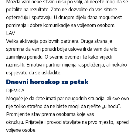
Možda vam neke stvari i nisu po volji, ali nećete moći da se
požalite na rezultate. Zato ne dozvolite da vas sitnice
opterećuju i sputavaju. U drugom dijelu dana mogućnost
pomirenja i dobre komunikacije sa voljenom osobom.
LAV
Velika aktivacija poslovnih partnera. Druga strana je
spremna da vam ponudi bolje uslove ili da vam da vrlo
zanimljivu ponudu. O svemu ovome i te kako vrijedi
razmisliti. Emotivni partner mijenja raspoloženja, ali nekako
uspijevate da se uskladite.
Dnevni horoskop za petak
DJEVICA
Moguće je da ćete imati par neugodnih situacija, ali sve ovo
nije toliko strašno da ne biste mogli da riješite „u hodu“.
Promijenite stav prema osobama koje vas
okružuju. Prijatelje i provod stavljate na prvo mjesto, ispred
voljene osobe.