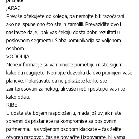
priznate.
JARAC
Previše očekujete od kolega, pa nemojte biti razočarani
ako ne ispune ono što ste ih zamolili. Prevaziđite ovo i
nastavite dalje, ipak vas čekaju dosta dobri rezultati u
poslovnom segmentu. Slaba komunikacija sa voljenom
osobom.
VODOLIJA
Neke informacije su vam unijele pometnju i niste sigurni
kako da reagujete. Nemojte dozvoliti da ovo promijeni vaše
planove. Pokušavate da ne pokažete koliko ste
zainteresovani za nekog, ali vaše riječi i postupci vas i te
kako odaju.
RIBE
U dosta ste boljem raspoloženju, mada još uvijek niste
spremni da pristanete na kompromise sa poslovnim
partnerima. I sa voljenom osobom klackate – čas želite
otvoren razgovor, čas se povlačite i izgovarate. Ni vama