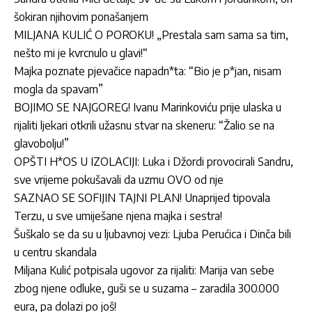
šokiran njihovim ponašanjem
MILJANA KULIĆ O POROKU! „Prestala sam sama sa tim,
nešto mi je kvrcnulo u glavi!“
Majka poznate pjevačice napadn*ta: “Bio je p*jan, nisam
mogla da spavam”
BOJIMO SE NAJGOREG! Ivanu Marinkoviću prije ulaska u
rijaliti ljekari otkrili užasnu stvar na skeneru: “Žalio se na
glavobolju!”
OPŠTI H*OS U IZOLACIJI: Luka i Džordi provocirali Sandru,
sve vrijeme pokušavali da uzmu OVO od nje
SAZNAO SE SOFIJIN TAJNI PLAN! Unaprijed tipovala
Terzu, u sve umiješane njena majka i sestra!
Šuškalo se da su u ljubavnoj vezi: Ljuba Perućica i Dinča bili
u centru skandala
Miljana Kulić potpisala ugovor za rijaliti: Marija van sebe
zbog njene odluke, guši se u suzama – zaradila 300.000
eura, pa dolazi po još!