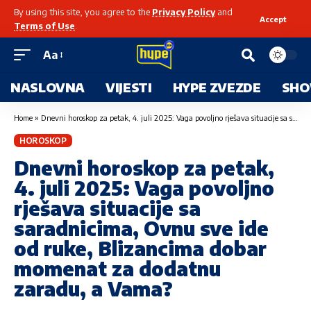
By using this site, you agree to the
Privacy Policy
and
Accept
Terms of Use
.
Aa
NASLOVNA
VIJESTI
HYPE ZVEZDE
SHO
Home
»
Dnevni horoskop za petak, 4. juli 2025: Vaga povoljno rješava situacije sa saradnicima, Ovnu sve ide od ruke, Blizancima dobar momenat za dodatnu zaradu, a Vama?
HOROSKOP
Dnevni horoskop za petak,
4. juli 2025: Vaga povoljno
rješava situacije sa
saradnicima, Ovnu sve ide
od ruke, Blizancima dobar
momenat za dodatnu
zaradu, a Vama?