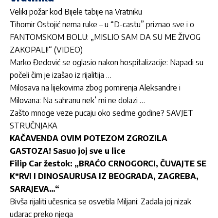
Veliki požar kod Bijele tabije na Vratniku
Tihomir Ostojić nema ruke – u “D-castu” priznao sve i o
FANTOMSKOM BOLU: „MISLIO SAM DA SU ME ŽIVOG
ZAKOPALI!“ (VIDEO)
Marko Đedović se oglasio nakon hospitalizacije: Napadi su
počeli čim je izašao iz rijalitija …
Milosava na lijekovima zbog pomirenja Aleksandre i
Milovana: Na sahranu nek’ mi ne dolazi …
Zašto mnoge veze pucaju oko sedme godine? SAVJET
STRUČNJAKA
KAČAVENDA OVIM POTEZOM ZGROZILA
GASTOZA! Sasuo joj sve u lice
Filip Car žestok: „BRAĆO CRNOGORCI, ČUVAJTE SE
K*RVI I DINOSAURUSA IZ BEOGRADA, ZAGREBA,
SARAJEVA…“
Bivša rijaliti učesnica se osvetila Miljani: Zadala joj nizak
udarac preko njega