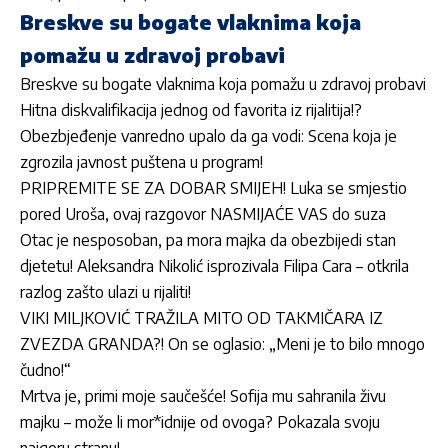
Breskve su bogate vlaknima koja
pomažu u zdravoj probavi
Breskve su bogate vlaknima koja pomažu u zdravoj probavi
Hitna diskvalifikacija jednog od favorita iz rijalitija!?
Obezbjeđenje vanredno upalo da ga vodi: Scena koja je
zgrozila javnost puštena u program!
PRIPREMITE SE ZA DOBAR SMIJEH! Luka se smjestio
pored Uroša, ovaj razgovor NASMIJAĆE VAS do suza
Otac je nesposoban, pa mora majka da obezbijedi stan
djetetu! Aleksandra Nikolić isprozivala Filipa Cara – otkrila
razlog zašto ulazi u rijaliti!
VIKI MILJKOVIĆ TRAŽILA MITO OD TAKMIČARA IZ
ZVEZDA GRANDA?! On se oglasio: „Meni je to bilo mnogo
čudno!“
Mrtva je, primi moje saučešće! Sofija mu sahranila živu
majku – može li mor*idnije od ovoga? Pokazala svoju