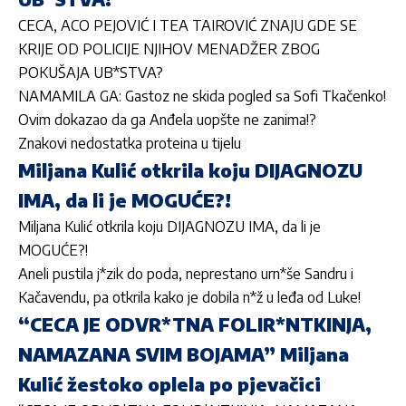
CECA, ACO PEJOVIĆ I TEA TAIROVIĆ ZNAJU GDE SE
KRIJE OD POLICIJE NJIHOV MENADŽER ZBOG
POKUŠAJA UB*STVA?
NAMAMILA GA: Gastoz ne skida pogled sa Sofi Tkačenko!
Ovim dokazao da ga Anđela uopšte ne zanima!?
Znakovi nedostatka proteina u tijelu
Miljana Kulić otkrila koju DIJAGNOZU
IMA, da li je MOGUĆE?!
Miljana Kulić otkrila koju DIJAGNOZU IMA, da li je
MOGUĆE?!
Aneli pustila j*zik do poda, neprestano urn*še Sandru i
Kačavendu, pa otkrila kako je dobila n*ž u leđa od Luke!
“CECA JE ODVR*TNA FOLIR*NTKINJA,
NAMAZANA SVIM BOJAMA” Miljana
Kulić žestoko oplela po pjevačici