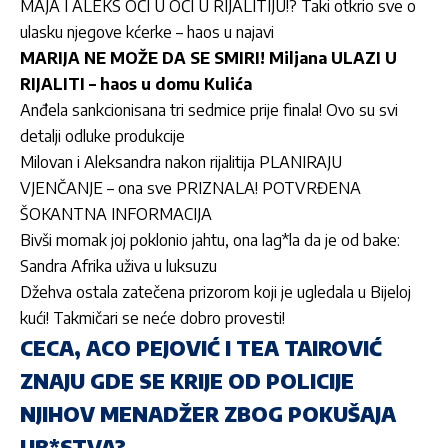
MAJA I ALEKS OČI U OČI U RIJALITIJU!? Taki otkrio sve o
ulasku njegove kćerke – haos u najavi
MARIJA NE MOŽE DA SE SMIRI! Miljana ULAZI U
RIJALITI – haos u domu Kulića
Anđela sankcionisana tri sedmice prije finala! Ovo su svi
detalji odluke produkcije
Milovan i Aleksandra nakon rijalitija PLANIRAJU
VJENČANJE – ona sve PRIZNALA! POTVRĐENA
ŠOKANTNA INFORMACIJA
Bivši momak joj poklonio jahtu, ona lag*la da je od bake:
Sandra Afrika uživa u luksuzu
Džehva ostala zatečena prizorom koji je ugledala u Bijeloj
kući! Takmičari se neće dobro provesti!
CECA, ACO PEJOVIĆ I TEA TAIROVIĆ
ZNAJU GDE SE KRIJE OD POLICIJE
NJIHOV MENADŽER ZBOG POKUŠAJA
UB*STVA?