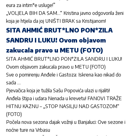
eura za intim*e usluge!”
„VOLJELA BIH DA SAM…“ Kristina javno odgovorila ženi
koja je htjela da joj UNIŠTI BRAK sa Kristijanom!
SITA AHMIĆ BRUT*LNO PON*ZILA
SANDRU I LUKU! Ovom objavom
zakucala pravo u METU (FOTO)
SITA AHMIĆ BRUT*LNO PON*ZILA SANDRU I LUKU!
Ovom objavom zakucala pravo u METU (FOTO)
Sve o pomirenju Anđele i Gastoza: Iskrena kao nikad do
sada …
Pjevačica koja je tužila Sašu Popovića ulazi u rijaliti!
Anđela štipa i udara Nenada u krevetu! FANOVI TRAŽE
HITNU KAZNU – „STOP NASILJU NAD GASTOZOM“
(FOTO)
Počela nova sezona dajak vožnji u Banjaluci: Ove sezone i
noćne ture na Vrbasu