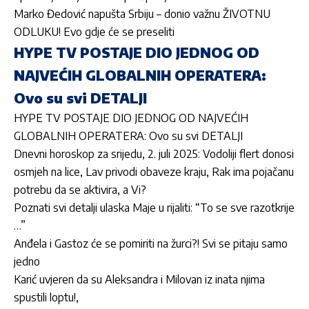
Marko Đedović napušta Srbiju – donio važnu ŽIVOTNU
ODLUKU! Evo gdje će se preseliti
HYPE TV POSTAJE DIO JEDNOG OD
NAJVEĆIH GLOBALNIH OPERATERA:
Ovo su svi DETALJI
HYPE TV POSTAJE DIO JEDNOG OD NAJVEĆIH
GLOBALNIH OPERATERA: Ovo su svi DETALJI
Dnevni horoskop za srijedu, 2. juli 2025: Vodoliji flert donosi
osmjeh na lice, Lav privodi obaveze kraju, Rak ima pojačanu
potrebu da se aktivira, a Vi?
Poznati svi detalji ulaska Maje u rijaliti: “To se sve razotkrije
…”
Anđela i Gastoz će se pomiriti na žurci?! Svi se pitaju samo
jedno
Karić uvjeren da su Aleksandra i Milovan iz inata njima
spustili loptu!
,