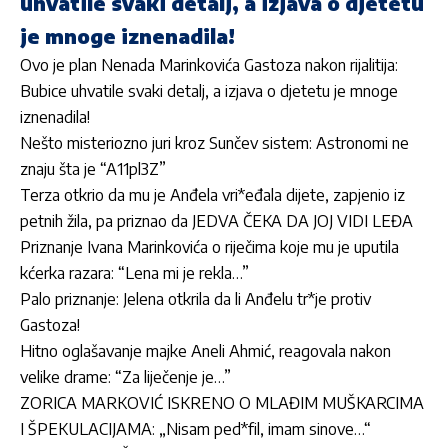
uhvatile svaki detalj, a izjava o djetetu
je mnoge iznenadila!
Ovo je plan Nenada Marinkovića Gastoza nakon rijalitija:
Bubice uhvatile svaki detalj, a izjava o djetetu je mnoge
iznenadila!
Nešto misteriozno juri kroz Sunčev sistem: Astronomi ne
znaju šta je “A11pl3Z”
Terza otkrio da mu je Anđela vri*eđala dijete, zapjenio iz
petnih žila, pa priznao da JEDVA ČEKA DA JOJ VIDI LEĐA
Priznanje Ivana Marinkovića o riječima koje mu je uputila
kćerka razara: “Lena mi je rekla…”
Palo priznanje: Jelena otkrila da li Anđelu tr*je protiv
Gastoza!
Hitno oglašavanje majke Aneli Ahmić, reagovala nakon
velike drame: “Za liječenje je…”
ZORICA MARKOVIĆ ISKRENO O MLAĐIM MUŠKARCIMA
I ŠPEKULACIJAMA: „Nisam ped*fil, imam sinove…“