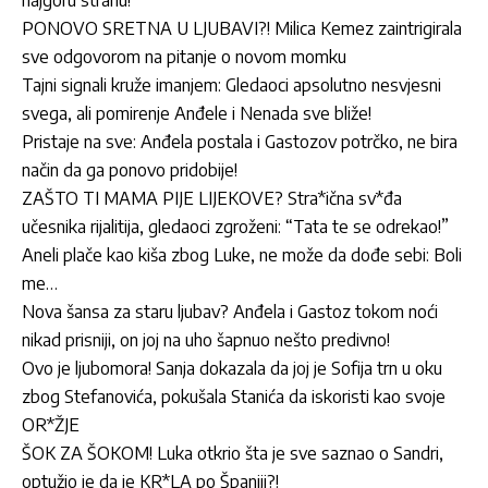
najgoru stranu!
PONOVO SRETNA U LJUBAVI?! Milica Kemez zaintrigirala
sve odgovorom na pitanje o novom momku
Tajni signali kruže imanjem: Gledaoci apsolutno nesvjesni
svega, ali pomirenje Anđele i Nenada sve bliže!
Pristaje na sve: Anđela postala i Gastozov potrčko, ne bira
način da ga ponovo pridobije!
ZAŠTO TI MAMA PIJE LIJEKOVE? Stra*ična sv*đa
učesnika rijalitija, gledaoci zgroženi: “Tata te se odrekao!”
Aneli plače kao kiša zbog Luke, ne može da dođe sebi: Boli
me…
Nova šansa za staru ljubav? Anđela i Gastoz tokom noći
nikad prisniji, on joj na uho šapnuo nešto predivno!
Ovo je ljubomora! Sanja dokazala da joj je Sofija trn u oku
zbog Stefanovića, pokušala Stanića da iskoristi kao svoje
OR*ŽJE
ŠOK ZA ŠOKOM! Luka otkrio šta je sve saznao o Sandri,
optužio je da je KR*LA po Španiji?!