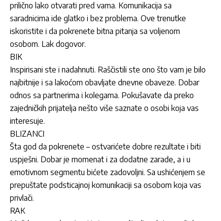
prilično lako otvarati pred vama. Komunikacija sa
saradnicima ide glatko i bez problema. Ove trenutke
iskoristite i da pokrenete bitna pitanja sa voljenom
osobom. Lak dogovor.
BIK
Inspirisani ste i nadahnuti. Raščistili ste ono što vam je bilo
najbitnije i sa lakoćom obavljate dnevne obaveze. Dobar
odnos sa partnerima i kolegama. Pokušavate da preko
zajedničkih prijatelja nešto više saznate o osobi koja vas
interesuje.
BLIZANCI
Šta god da pokrenete – ostvarićete dobre rezultate i biti
uspješni. Dobar je momenat i za dodatne zarade, a i u
emotivnom segmentu bićete zadovoljni. Sa ushićenjem se
prepuštate podsticajnoj komunikaciji sa osobom koja vas
privlači.
RAK