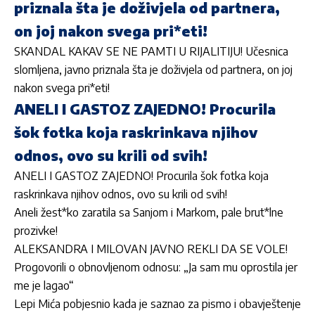
priznala šta je doživjela od partnera,
on joj nakon svega pri*eti!
SKANDAL KAKAV SE NE PAMTI U RIJALITIJU! Učesnica
slomljena, javno priznala šta je doživjela od partnera, on joj
nakon svega pri*eti!
ANELI I GASTOZ ZAJEDNO! Procurila
šok fotka koja raskrinkava njihov
odnos, ovo su krili od svih!
ANELI I GASTOZ ZAJEDNO! Procurila šok fotka koja
raskrinkava njihov odnos, ovo su krili od svih!
Aneli žest*ko zaratila sa Sanjom i Markom, pale brut*lne
prozivke!
ALEKSANDRA I MILOVAN JAVNO REKLI DA SE VOLE!
Progovorili o obnovljenom odnosu: „Ja sam mu oprostila jer
me je lagao“
Lepi Mića pobjesnio kada je saznao za pismo i obavještenje