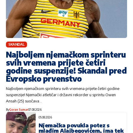
SKANDAL
Najboljem njemačkom sprinteru
svih vremena prijete četiri
godine suspenzije! Skandal pred
Evropsko prvenstvo
Najboljem njemačkom sprinteru svih vremena prijete četiri godine
suspenzije! Njemački atletičar i državni rekorder u sprintu Owen
Ansah (25) suočava…
By
Goran Sumar
07.08.2026
05.08.2026
Njemačka povukla potez s
mlađim Alajbegovićem, ima tek