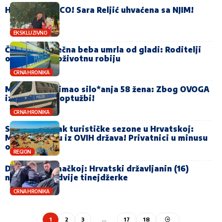
HYPE PAPARACO! Sara Reljić uhvaćena sa NJIM!
EKSKLUZIVNO
Četvoromjesečna beba umrla od gladi: Roditelji
osuđeni na doživotnu robiju
CRNA HRONIKA
Monstrum snimao silo*anja 58 žena: Zbog OVOGA
izbjegao dio optužbi!
CRNA HRONIKA
Slabiji početak turističke sezone u Hrvatskoj:
Manje gostiju iz OVIH država! Privatnici u minusu
oko 30 posto
REGION
Drama u Njemačkoj: Hrvatski državljanin (16)
nožem ranio dvije tinejdžerke
CRNA HRONIKA
1
2
3
…
17
18