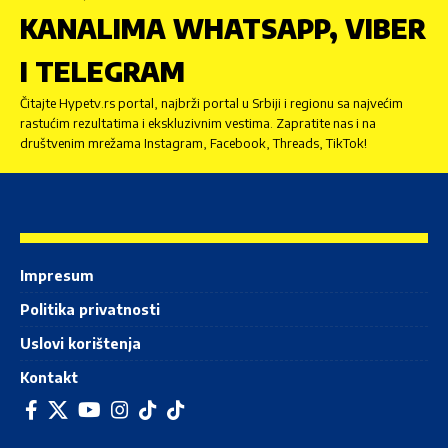
KANALIMA WHATSAPP, VIBER
I TELEGRAM
Čitajte Hypetv.rs portal, najbrži portal u Srbiji i regionu sa najvećim
rastućim rezultatima i ekskluzivnim vestima. Zapratite nas i na
društvenim mrežama Instagram, Facebook, Threads, TikTok!
Impresum
Politika privatnosti
Uslovi korištenja
Kontakt