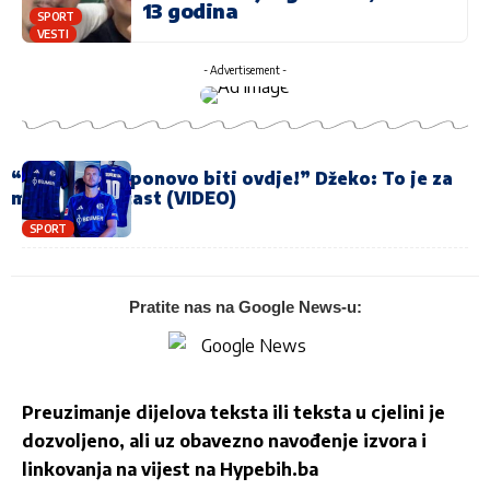
13 godina
SPORT
VESTI
- Advertisement -
“Predivno je ponovo biti ovdje!” Džeko: To je za
mene velika čast (VIDEO)
SPORT
Pratite nas na Google News-u:
Preuzimanje dijelova teksta ili teksta u cjelini je
dozvoljeno, ali uz obavezno navođenje izvora i
linkovanja na vijest na
Hypebih.ba