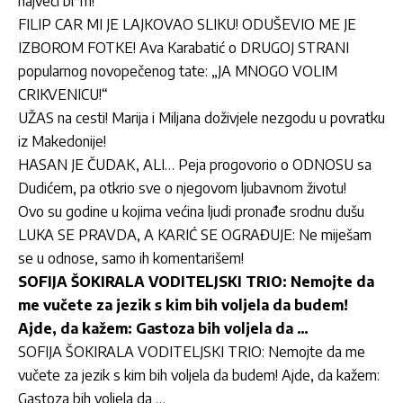
najveći bl*m!
FILIP CAR MI JE LAJKOVAO SLIKU! ODUŠEVIO ME JE
IZBOROM FOTKE! Ava Karabatić o DRUGOJ STRANI
popularnog novopečenog tate: „JA MNOGO VOLIM
CRIKVENICU!“
UŽAS na cesti! Marija i Miljana doživjele nezgodu u povratku
iz Makedonije!
HASAN JE ČUDAK, ALI… Peja progovorio o ODNOSU sa
Dudićem, pa otkrio sve o njegovom ljubavnom životu!
Ovo su godine u kojima većina ljudi pronađe srodnu dušu
LUKA SE PRAVDA, A KARIĆ SE OGRAĐUJE: Ne miješam
se u odnose, samo ih komentarišem!
SOFIJA ŠOKIRALA VODITELJSKI TRIO: Nemojte da
me vučete za jezik s kim bih voljela da budem!
Ajde, da kažem: Gastoza bih voljela da …
SOFIJA ŠOKIRALA VODITELJSKI TRIO: Nemojte da me
vučete za jezik s kim bih voljela da budem! Ajde, da kažem:
Gastoza bih voljela da …