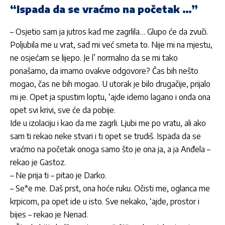
“Ispada da se vraćmo na početak …”
– Osjetio sam ja jutros kad me zagrlila… Glupo će da zvuči.
Poljubila me u vrat, sad mi već smeta to. Nije mi na mjestu,
ne osjećam se lijepo. Je l’ normalno da se mi tako
ponašamo, da imamo ovakve odgovore? Čas bih nešto
mogao, čas ne bih mogao. U utorak je bilo drugačije, prijalo
mi je. Opet ja spustim loptu, ‘ajde idemo lagano i onda ona
opet svi krivi, sve će da pobije.
Ide u izolaciju i kao da me zagrli. Ljubi me po vratu, ali ako
sam ti rekao neke stvari i ti opet se trudiš. Ispada da se
vraćmo na početak onoga samo što je ona ja, a ja Anđela –
rekao je Gastoz.
– Ne prija ti – pitao je Darko.
– Se*e me. Daš prst, ona hoće ruku. Očisti me, oglanca me
krpicom, pa opet ide u isto. Sve nekako, ‘ajde, prostor i
bijes – rekao je Nenad.