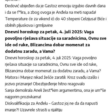
Đedović ubijeđen da je Gastoz emociju izgubio davnih dana
i da se f*lira, a zbog ovoga je Anđela na meti napada!
Temperature će za vikend ići do 40 stepeni Celzijusa! Biće i
obilnih pljuskova i grmljavine
Dnevni horoskop za petak, 4. juli 2025: Vaga
povoljno rješava situacije sa saradnicima, Ovnu sve
ide od ruke, Blizancima dobar momenat za
dodatnu zaradu, a Vama?
Dnevni horoskop za petak, 4. juli 2025: Vaga povoljno
rješava situacije sa saradnicima, Ovnu sve ide od ruke,
Blizancima dobar momenat za dodatnu zaradu, a Vama?
Matora i Munjez nikad žešće zaratili: Kroz svađu izašlo i
jezivo priznanje! Obezbjeđenje hitno reagovalo
Sanja demolirala Aneli žest*kim argumentima, ona je urn*še
najgorim prozivkama!
Diskvalifikacija za Anđelu – Gastoz joj ne da da napusti
imanje?! Uzavrele strasti u rijalitiju