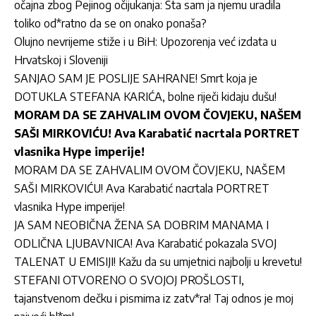
očajna zbog Pejinog očijukanja: Šta sam ja njemu uradila
toliko od*ratno da se on onako ponaša?
Olujno nevrijeme stiže i u BiH: Upozorenja već izdata u
Hrvatskoj i Sloveniji
SANJAO SAM JE POSLIJE SAHRANE! Smrt koja je
DOTUKLA STEFANA KARIĆA, bolne riječi kidaju dušu!
MORAM DA SE ZAHVALIM OVOM ČOVJEKU, NAŠEM
SAŠI MIRKOVIĆU! Ava Karabatić nacrtala PORTRET
vlasnika Hype imperije!
MORAM DA SE ZAHVALIM OVOM ČOVJEKU, NAŠEM
SAŠI MIRKOVIĆU! Ava Karabatić nacrtala PORTRET
vlasnika Hype imperije!
JA SAM NEOBIČNA ŽENA SA DOBRIM MANAMA I
ODLIČNA LJUBAVNICA! Ava Karabatić pokazala SVOJ
TALENAT U EMISIJI! Kažu da su umjetnici najbolji u krevetu!
STEFANI OTVORENO O SVOJOJ PROŠLOSTI,
tajanstvenom dečku i pismima iz zatv*ra! Taj odnos je moj