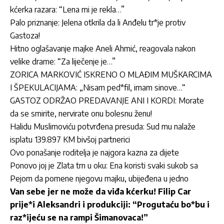
kćerka razara: “Lena mi je rekla…”
Palo priznanje: Jelena otkrila da li Anđelu tr*je protiv
Gastoza!
Hitno oglašavanje majke Aneli Ahmić, reagovala nakon
velike drame: “Za liječenje je…”
ZORICA MARKOVIĆ ISKRENO O MLAĐIM MUŠKARCIMA
I ŠPEKULACIJAMA: „Nisam ped*fil, imam sinove…“
GASTOZ ODRŽAO PREDAVANJE ANI I KORDI: Morate
da se smirite, nervirate onu bolesnu ženu!
Halidu Muslimoviću potvrđena presuda: Sud mu nalaže
isplatu 139.897 KM bivšoj partnerici
Ovo ponašanje roditelja je najgora kazna za dijete
Ponovo joj je Zlata trn u oku: Ena koristi svaki sukob sa
Pejom da pomene njegovu majku, ubijeđena u jedno
Van sebe jer ne može da viđa kćerku! Filip Car
prije*i Aleksandri i produkciji: “Progutaću bo*bu i
raz*ijeću se na rampi Šimanovaca!”