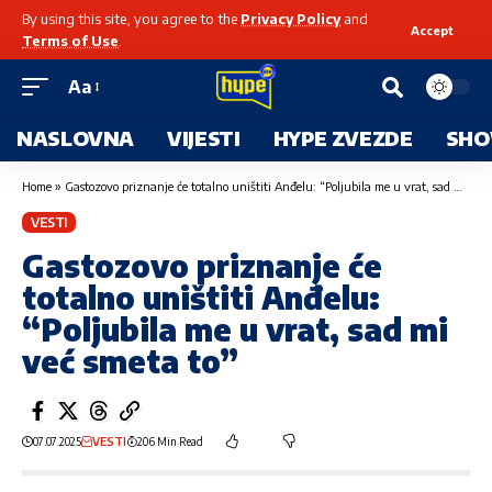
By using this site, you agree to the
Privacy Policy
and
Accept
Terms of Use
.
Aa
NASLOVNA
VIJESTI
HYPE ZVEZDE
SHO
Home
»
Gastozovo priznanje će totalno uništiti Anđelu: “Poljubila me u vrat, sad mi već smeta to”
VESTI
Gastozovo priznanje će
totalno uništiti Anđelu:
“Poljubila me u vrat, sad mi
već smeta to”
07.07.2025
VESTI
206 Min Read