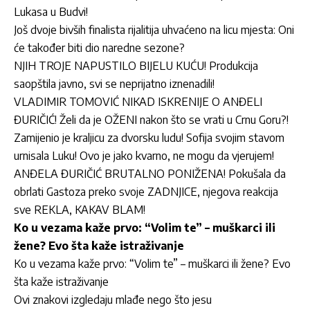
Lukasa u Budvi!
Još dvoje bivših finalista rijalitija uhvaćeno na licu mjesta: Oni
će također biti dio naredne sezone?
NJIH TROJE NAPUSTILO BIJELU KUĆU! Produkcija
saopštila javno, svi se neprijatno iznenadili!
VLADIMIR TOMOVIĆ NIKAD ISKRENIJE O ANĐELI
ĐURIČIĆ! Želi da je OŽENI nakon što se vrati u Crnu Goru?!
Zamijenio je kraljicu za dvorsku ludu! Sofija svojim stavom
urnisala Luku! Ovo je jako kvarno, ne mogu da vjerujem!
ANĐELA ĐURIČIĆ BRUTALNO PONIŽENA! Pokušala da
obrlati Gastoza preko svoje ZADNJICE, njegova reakcija
sve REKLA, KAKAV BLAM!
Ko u vezama kaže prvo: “Volim te” – muškarci ili
žene? Evo šta kaže istraživanje
Ko u vezama kaže prvo: “Volim te” – muškarci ili žene? Evo
šta kaže istraživanje
Ovi znakovi izgledaju mlađe nego što jesu