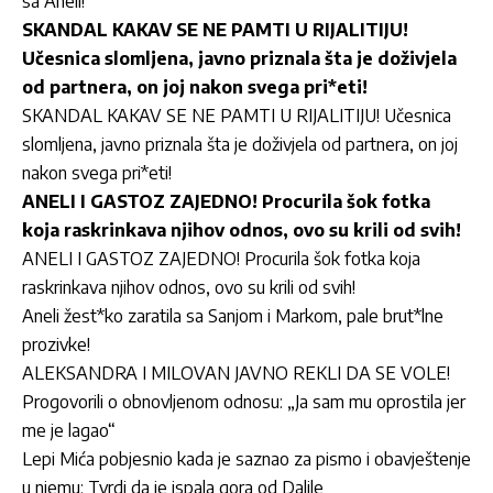
sa Aneli!
SKANDAL KAKAV SE NE PAMTI U RIJALITIJU!
Učesnica slomljena, javno priznala šta je doživjela
od partnera, on joj nakon svega pri*eti!
SKANDAL KAKAV SE NE PAMTI U RIJALITIJU! Učesnica
slomljena, javno priznala šta je doživjela od partnera, on joj
nakon svega pri*eti!
ANELI I GASTOZ ZAJEDNO! Procurila šok fotka
koja raskrinkava njihov odnos, ovo su krili od svih!
ANELI I GASTOZ ZAJEDNO! Procurila šok fotka koja
raskrinkava njihov odnos, ovo su krili od svih!
Aneli žest*ko zaratila sa Sanjom i Markom, pale brut*lne
prozivke!
ALEKSANDRA I MILOVAN JAVNO REKLI DA SE VOLE!
Progovorili o obnovljenom odnosu: „Ja sam mu oprostila jer
me je lagao“
Lepi Mića pobjesnio kada je saznao za pismo i obavještenje
u njemu: Tvrdi da je ispala gora od Dalile