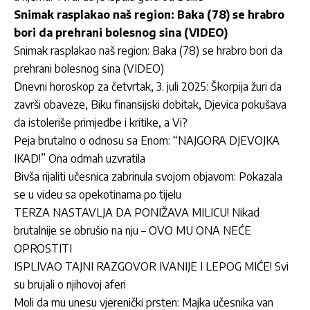
Snimak rasplakao naš region: Baka (78) se hrabro
bori da prehrani bolesnog sina (VIDEO)
Snimak rasplakao naš region: Baka (78) se hrabro bori da
prehrani bolesnog sina (VIDEO)
Dnevni horoskop za četvrtak, 3. juli 2025: Škorpija žuri da
završi obaveze, Biku finansijski dobitak, Djevica pokušava
da istoleriše primjedbe i kritike, a Vi?
Peja brutalno o odnosu sa Enom: “NAJGORA DJEVOJKA
IKAD!” Ona odmah uzvratila
Bivša rijaliti učesnica zabrinula svojom objavom: Pokazala
se u videu sa opekotinama po tijelu
TERZA NASTAVLJA DA PONIŽAVA MILICU! Nikad
brutalnije se obrušio na nju – OVO MU ONA NEĆE
OPROSTITI
ISPLIVAO TAJNI RAZGOVOR IVANIJE I LEPOG MIĆE! Svi
su brujali o njihovoj aferi
Moli da mu unesu vjerenički prsten: Majka učesnika van