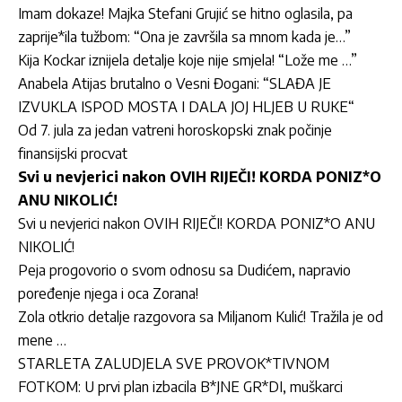
Imam dokaze! Majka Stefani Grujić se hitno oglasila, pa
zaprije*ila tužbom: “Ona je završila sa mnom kada je…”
Kija Kockar iznijela detalje koje nije smjela! “Lože me …”
Anabela Atijas brutalno o Vesni Đogani: “SLAĐA JE
IZVUKLA ISPOD MOSTA I DALA JOJ HLJEB U RUKE“
Od 7. jula za jedan vatreni horoskopski znak počinje
finansijski procvat
Svi u nevjerici nakon OVIH RIJEČI! KORDA PONIZ*O
ANU NIKOLIĆ!
Svi u nevjerici nakon OVIH RIJEČI! KORDA PONIZ*O ANU
NIKOLIĆ!
Peja progovorio o svom odnosu sa Dudićem, napravio
poređenje njega i oca Zorana!
Zola otkrio detalje razgovora sa Miljanom Kulić! Tražila je od
mene …
STARLETA ZALUDJELA SVE PROVOK*TIVNOM
FOTKOM: U prvi plan izbacila B*JNE GR*DI, muškarci