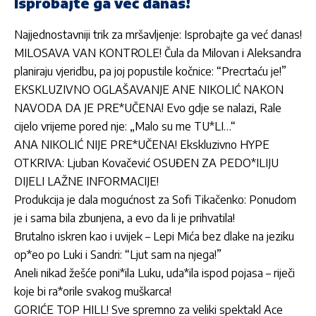
Isprobajte ga već danas!
Najjednostavniji trik za mršavljenje: Isprobajte ga već danas!
MILOSAVA VAN KONTROLE! Čula da Milovan i Aleksandra
planiraju vjeridbu, pa joj popustile kočnice: “Precrtaću je!”
EKSKLUZIVNO OGLAŠAVANJE ANE NIKOLIĆ NAKON
NAVODA DA JE PRE*UČENA! Evo gdje se nalazi, Rale
cijelo vrijeme pored nje: „Malo su me TU*LI…“
ANA NIKOLIĆ NIJE PRE*UČENA! Ekskluzivno HYPE
OTKRIVA: Ljuban Kovačević OSUĐEN ZA PEDO*ILIJU
DIJELI LAŽNE INFORMACIJE!
Produkcija je dala mogućnost za Sofi Tikačenko: Ponudom
je i sama bila zbunjena, a evo da li je prihvatila!
Brutalno iskren kao i uvijek – Lepi Mića bez dlake na jeziku
op*eo po Luki i Sandri: “Ljut sam na njega!”
Aneli nikad žešće poni*ila Luku, uda*ila ispod pojasa – riječi
koje bi ra*orile svakog muškarca!
GORIĆE TOP HILL! Sve spremno za veliki spektakl Ace