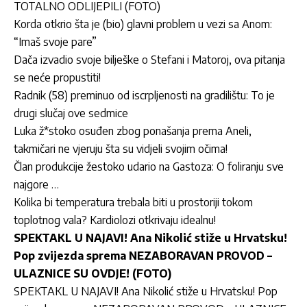
TOTALNO ODLIJEPILI (FOTO)
Korda otkrio šta je (bio) glavni problem u vezi sa Anom:
“Imaš svoje pare”
Dača izvadio svoje bilješke o Stefani i Matoroj, ova pitanja
se neće propustiti!
Radnik (58) preminuo od iscrpljenosti na gradilištu: To je
drugi slučaj ove sedmice
Luka ž*stoko osuđen zbog ponašanja prema Aneli,
takmičari ne vjeruju šta su vidjeli svojim očima!
Član produkcije žestoko udario na Gastoza: O foliranju sve
najgore …
Kolika bi temperatura trebala biti u prostoriji tokom
toplotnog vala? Kardiolozi otkrivaju idealnu!
SPEKTAKL U NAJAVI! Ana Nikolić stiže u Hrvatsku!
Pop zvijezda sprema NEZABORAVAN PROVOD –
ULAZNICE SU OVDJE! (FOTO)
SPEKTAKL U NAJAVI! Ana Nikolić stiže u Hrvatsku! Pop