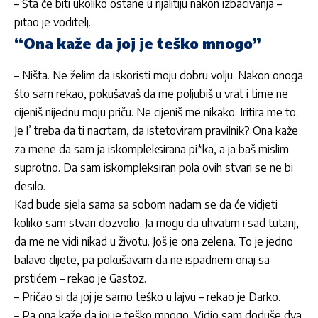
– Šta će biti ukoliko ostane u rijalitiju nakon izbacivanja –
pitao je voditelj.
“Ona kaže da joj je teško mnogo”
– Ništa. Ne želim da iskoristi moju dobru volju. Nakon onoga
što sam rekao, pokušavaš da me poljubiš u vrat i time ne
cijeniš nijednu moju priču. Ne cijeniš me nikako. Iritira me to.
Je l’ treba da ti nacrtam, da istetoviram pravilnik? Ona kaže
za mene da sam ja iskompleksirana pi*ka, a ja baš mislim
suprotno. Da sam iskompleksiran pola ovih stvari se ne bi
desilo.
Kad bude sjela sama sa sobom nadam se da će vidjeti
koliko sam stvari dozvolio. Ja mogu da uhvatim i sad tutanj,
da me ne vidi nikad u životu. Još je ona zelena. To je jedno
balavo dijete, pa pokušavam da ne ispadnem onaj sa
prstićem – rekao je Gastoz.
– Pričao si da joj je samo teško u lajvu – rekao je Darko.
– Pa ona kaže da joj je teško mnogo. Vidio sam doduše dva