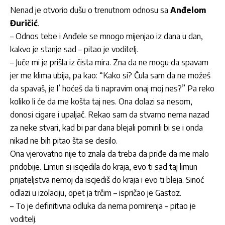
Nenad je otvorio dušu o trenutnom odnosu sa
Anđelom
Đuričić
.
– Odnos tebe i Anđele se mnogo mijenjao iz dana u dan,
kakvo je stanje sad – pitao je voditelj.
– Juče mi je prišla iz čista mira. Zna da ne mogu da spavam
jer me klima ubija, pa kao: “Kako si? Čula sam da ne možeš
da spavaš, je l’ hoćeš da ti napravim onaj moj nes?” Pa reko
koliko li će da me košta taj nes. Ona dolazi sa nesom,
donosi cigare i upaljač. Rekao sam da stvarno nema nazad
za neke stvari, kad bi par dana blejali pomirili bi se i onda
nikad ne bih pitao šta se desilo.
Ona vjerovatno nije to znala da treba da priđe da me malo
pridobije. Limun si iscjedila do kraja, evo ti sad taj limun
prijateljstva nemoj da iscjediš do kraja i evo ti bleja. Sinoć
odlazi u izolaciju, opet ja trčim – ispričao je Gastoz.
– To je definitivna odluka da nema pomirenja – pitao je
voditelj.