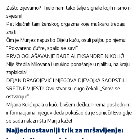
Zašto zijevamo? Tijelo nam tako šalje signale kojih nismo ni
svjesni!
Pet ključnih tajni ženskog orgazma koje muškarci trebaju
znati
Čim je Munjez napustio Bijelu kuću, osuli paljbu po njemu:
“Pokvareno đu*re, spalio se sav!”
PRVO OGLAŠAVANJE BABE ALEKSANDRE NIKOLIĆ!
Nije štedila Milovana i unukino ponašanje u rijalitiju, na kraju
zaplakala!
DEJAN DRAGOJEVIĆ I NJEGOVA DJEVOJKA SAOPŠTILI
SRETNE VIJESTI! Ovu stvar su dugo čekali: „Snovi se
ostvaruju!“
Miljana Kulić upala u kuću bivšem dečku: Prema posljednjim
informacijama, njegov deda pokušao da je spriječi! Evo gdje
se sada nalazi i šta Marija kaže!
Najjednostavniji trik za mršavljenje: