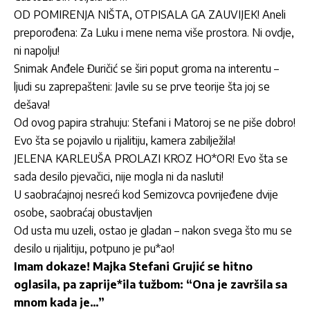
OD POMIRENJA NIŠTA, OTPISALA GA ZAUVIJEK! Aneli
preporođena: Za Luku i mene nema više prostora. Ni ovdje,
ni napolju!
Snimak Anđele Đuričić se širi poput groma na interentu –
ljudi su zaprepašteni: Javile su se prve teorije šta joj se
dešava!
Od ovog papira strahuju: Stefani i Matoroj se ne piše dobro!
Evo šta se pojavilo u rijalitiju, kamera zabilježila!
JELENA KARLEUŠA PROLAZI KROZ HO*OR! Evo šta se
sada desilo pjevačici, nije mogla ni da nasluti!
U saobraćajnoj nesreći kod Semizovca povrijeđene dvije
osobe, saobraćaj obustavljen
Od usta mu uzeli, ostao je gladan – nakon svega što mu se
desilo u rijalitiju, potpuno je pu*ao!
Imam dokaze! Majka Stefani Grujić se hitno
oglasila, pa zaprije*ila tužbom: “Ona je završila sa
mnom kada je…”