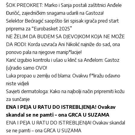
ŠOK PREOKRET: Marko i Sanja postali zaštitnici Anđele
Đuričić, zajedničkim snagama udarili na Gastoza!
Selektor Bećiragić saopštio širi spisak igrača pred start
priprema za “Eurobasket 2025”
NE ŽELIM DA BUDEM SA DJEVOJKOM KOJA NE MOŽE
DA RODI: Korda uzvraća Ani Nikolić najniže do sad, ona
ponovo pala na njegove manip*lacije!
Karić izgubio kontrolu i ušao u klinč sa Anđelom: Gastoz
(u)radio samo OVO!
Luka propao u zemlju od blama: Ovakvu f*liražu odavno
niste vidjeli
Savjeti dermatologa: Kako na najbolji način pripremiti kožu
za sunčanje
ENA I PEJA U RATU DO ISTREBLJENJA! Ovakav
skandal se ne pamti – ona GRCA U SUZAMA
ENA I PEJA U RATU DO ISTREBLJENJA! Ovakav skandal
se ne pamti – ona GRCA U SUZAMA