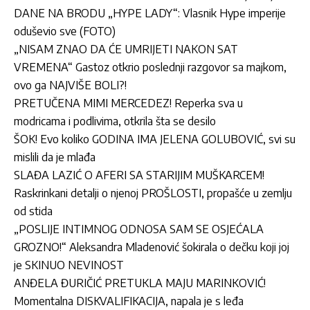
DANE NA BRODU „HYPE LADY“: Vlasnik Hype imperije
oduševio sve (FOTO)
„NISAM ZNAO DA ĆE UMRIJETI NAKON SAT
VREMENA“ Gastoz otkrio poslednji razgovor sa majkom,
ovo ga NAJVIŠE BOLI?!
PRETUČENA MIMI MERCEDEZ! Reperka sva u
modricama i podlivima, otkrila šta se desilo
ŠOK! Evo koliko GODINA IMA JELENA GOLUBOVIĆ, svi su
mislili da je mlađa
SLAĐA LAZIĆ O AFERI SA STARIJIM MUŠKARCEM!
Raskrinkani detalji o njenoj PROŠLOSTI, propašće u zemlju
od stida
„POSLIJE INTIMNOG ODNOSA SAM SE OSJEĆALA
GROZNO!“ Aleksandra Mladenović šokirala o dečku koji joj
je SKINUO NEVINOST
ANĐELA ĐURIČIĆ PRETUKLA MAJU MARINKOVIĆ!
Momentalna DISKVALIFIKACIJA, napala je s leđa