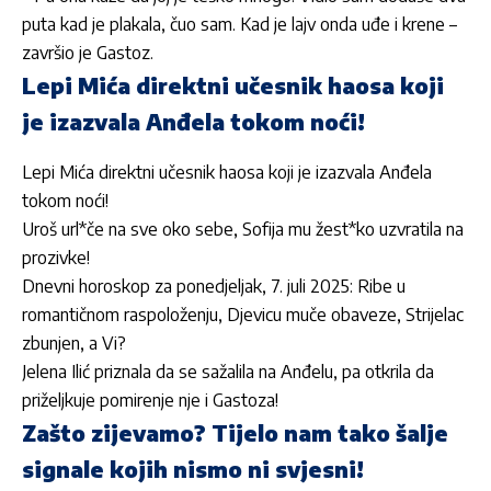
puta kad je plakala, čuo sam. Kad je lajv onda uđe i krene –
završio je Gastoz.
Lepi Mića direktni učesnik haosa koji
je izazvala Anđela tokom noći!
Lepi Mića direktni učesnik haosa koji je izazvala Anđela
tokom noći!
Uroš url*če na sve oko sebe, Sofija mu žest*ko uzvratila na
prozivke!
Dnevni horoskop za ponedjeljak, 7. juli 2025: Ribe u
romantičnom raspoloženju, Djevicu muče obaveze, Strijelac
zbunjen, a Vi?
Jelena Ilić priznala da se sažalila na Anđelu, pa otkrila da
priželjkuje pomirenje nje i Gastoza!
Zašto zijevamo? Tijelo nam tako šalje
signale kojih nismo ni svjesni!