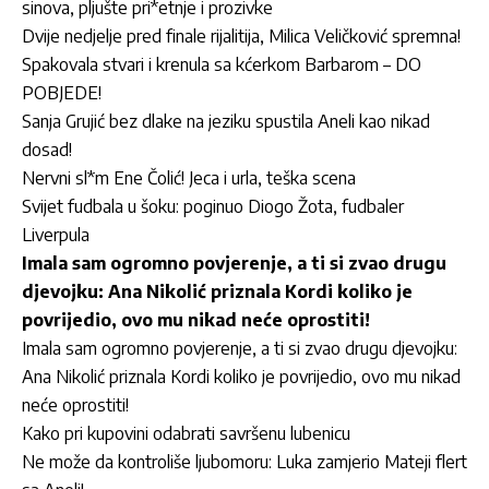
sinova, pljušte pri*etnje i prozivke
Dvije nedjelje pred finale rijalitija, Milica Veličković spremna!
Spakovala stvari i krenula sa kćerkom Barbarom – DO
POBJEDE!
Sanja Grujić bez dlake na jeziku spustila Aneli kao nikad
dosad!
Nervni sl*m Ene Čolić! Jeca i urla, teška scena
Svijet fudbala u šoku: poginuo Diogo Žota, fudbaler
Liverpula
Imala sam ogromno povjerenje, a ti si zvao drugu
djevojku: Ana Nikolić priznala Kordi koliko je
povrijedio, ovo mu nikad neće oprostiti!
Imala sam ogromno povjerenje, a ti si zvao drugu djevojku:
Ana Nikolić priznala Kordi koliko je povrijedio, ovo mu nikad
neće oprostiti!
Kako pri kupovini odabrati savršenu lubenicu
Ne može da kontroliše ljubomoru: Luka zamjerio Mateji flert