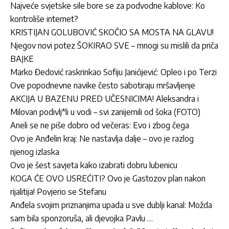
Najveće svjetske sile bore se za podvodne kablove: Ko
kontroliše internet?
KRISTIJAN GOLUBOVIĆ SKOČIO SA MOSTA NA GLAVU!
Njegov novi potez ŠOKIRAO SVE – mnogi su mislili da priča
BAJKE
Marko Đedović raskrinkao Sofiju Janićijević: Opleo i po Terzi
Ove popodnevne navike često sabotiraju mršavljenje
AKCIJA U BAZENU PRED UČESNICIMA! Aleksandra i
Milovan podivlj*li u vodi – svi zanijemili od šoka (FOTO)
Aneli se ne piše dobro od večeras: Evo i zbog čega
Ovo je Anđelin kraj: Ne nastavlja dalje – ovo je razlog
njenog izlaska
Ovo je šest savjeta kako izabrati dobru lubenicu
KOGA ĆE OVO USREĆITI? Ovo je Gastozov plan nakon
rijalitija! Povjerio se Stefanu
Anđela svojim priznanjima upada u sve dublji kanal: Možda
sam bila sponzoruša, ali djevojka Pavlu …