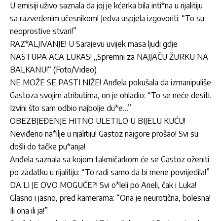
U emisiji uživo saznala da joj je kćerka bila inti*na u rijalitiju
sa razvedenim učesnikom! Jedva uspjela izgovoriti: “To su
neoprostive stvari!”
RAZ*ALJIVANJE! U Sarajevu uvijek masa ljudi gdje
NASTUPA ACA LUKAS! „Spremni za NAJJAČU ŽURKU NA
BALKANU!“ (Foto/Video)
NE MOŽE SE PASTI NIŽE! Anđela pokušala da izmanipuliše
Gastoza svojim atributima, on je ohladio: “To se neće desiti.
Izvini što sam odbio najbolje du*e…”
OBEZBJEĐENJE HITNO ULETILO U BIJELU KUĆU!
Neviđeno na*ilje u rijalitiju! Gastoz najgore prošao! Svi su
došli do tačke pu*anja!
Anđela saznala sa kojom takmičarkom će se Gastoz oženiti
po zadatku u rijalitiju: “To radi samo da bi mene povrijedila!”
DA LI JE OVO MOGUĆE?! Svi o*leli po Aneli, čak i Luka!
Glasno i jasno, pred kamerama: “Ona je neurotična, bolesna!
Ili ona ili ja!”