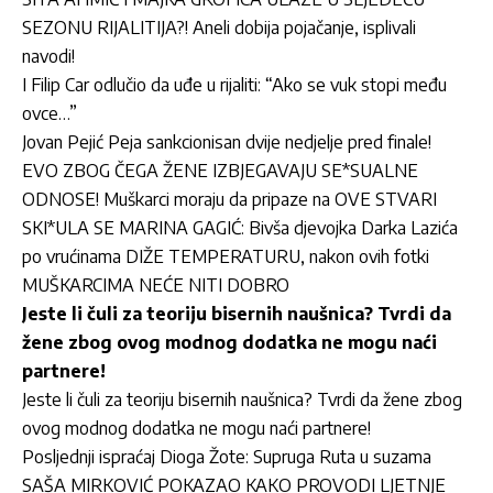
SEZONU RIJALITIJA?! Aneli dobija pojačanje, isplivali
navodi!
I Filip Car odlučio da uđe u rijaliti: “Ako se vuk stopi među
ovce…”
Jovan Pejić Peja sankcionisan dvije nedjelje pred finale!
EVO ZBOG ČEGA ŽENE IZBJEGAVAJU SE*SUALNE
ODNOSE! Muškarci moraju da pripaze na OVE STVARI
SKI*ULA SE MARINA GAGIĆ: Bivša djevojka Darka Lazića
po vrućinama DIŽE TEMPERATURU, nakon ovih fotki
MUŠKARCIMA NEĆE NITI DOBRO
Jeste li čuli za teoriju bisernih naušnica? Tvrdi da
žene zbog ovog modnog dodatka ne mogu naći
partnere!
Jeste li čuli za teoriju bisernih naušnica? Tvrdi da žene zbog
ovog modnog dodatka ne mogu naći partnere!
Posljednji ispraćaj Dioga Žote: Supruga Ruta u suzama
SAŠA MIRKOVIĆ POKAZAO KAKO PROVODI LJETNJE