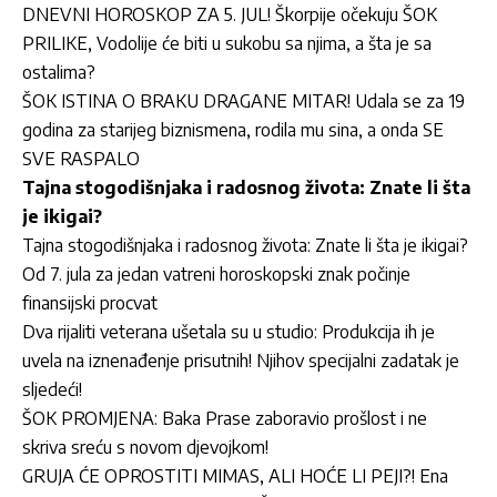
DNEVNI HOROSKOP ZA 5. JUL! Škorpije očekuju ŠOK
PRILIKE, Vodolije će biti u sukobu sa njima, a šta je sa
ostalima?
ŠOK ISTINA O BRAKU DRAGANE MITAR! Udala se za 19
godina za starijeg biznismena, rodila mu sina, a onda SE
SVE RASPALO
Tajna stogodišnjaka i radosnog života: Znate li šta
je ikigai?
Tajna stogodišnjaka i radosnog života: Znate li šta je ikigai?
Od 7. jula za jedan vatreni horoskopski znak počinje
finansijski procvat
Dva rijaliti veterana ušetala su u studio: Produkcija ih je
uvela na iznenađenje prisutnih! Njihov specijalni zadatak je
sljedeći!
ŠOK PROMJENA: Baka Prase zaboravio prošlost i ne
skriva sreću s novom djevojkom!
GRUJA ĆE OPROSTITI MIMAS, ALI HOĆE LI PEJI?! Ena