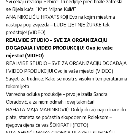
Svi čekaju reakciju Bebice! Tri nedjelje pred finale zatresla
se Bijela kuća: “K*et Miljane Kulić!”
ANA NIKOLIĆ U HRVATSKOJ! Evo na kojim mjestima
nastupa pop zvijezda – LUDE LJETNJE ŽURKE tek
predstoje! (VIDEO)
REALVIBE STUDIO – SVE ZA ORGANIZACIJU
DOGAĐAJA I VIDEO PRODUKCIJU! Ovo je vaše
mjesto! (VIDEO)
REALVIBE STUDIO – SVE ZA ORGANIZACIJU DOGAĐAJA
I VIDEO PRODUKCIJU! Ovo je vaše mjesto! (VIDEO)
Savjeti za trudnice: Kako se nositi s visokim temperaturama
tokom ljeta
Vanredna odluka produkcije – prvo je izašla Sandra
Obradović, a za njom odmah i ovaj takmičar!
BAHATA MAJA MARINKOVIĆ! Dok ljudi računaju dinare do
plate, starleta se počastila skupocjenim Roleksom –
njegova cijena će vas ŠOKIRATI! (FOTO)
SITA AHMIĆ I MAJKA GROFICA ULAZE U SLJEDEĆU