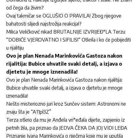
od čega da živim?
Ovaj takmičar se OGLUŠIO O PRAVILA! Zbog njegove
bahatosti slijedi najstrožija reakcija!?
Milica Veličković nikad BRUTALNIJE IZVRIJEĐ*LA Terzu:
“DOBIĆE VJEROVATNO I SIFILIS!“ Otkrila i ko će pobijediti
u rijalitiju
Ovo je plan Nenada Marinkovića Gastoza nakon
rijalitija: Bubice uhvatile svaki detalj, a izjava o
djetetu je mnoge iznenadila!
Ovo je plan Nenada Marinkovića Gastoza nakon rijalitija:
Bubice uhvatile svaki detalj, a izjava o djetetu je mnoge
iznenadila!
Nešto misteriozno juri kroz Sunčev sistem: Astronomi ne
znaju šta je “A11pl3Z”
Terza otkrio da mu je Anđela vri*eđala dijete, zapjenio iz
petnih žila, pa priznao da JEDVA ČEKA DA JOJ VIDI LEĐA
Priznanje Ivana Marinkovića o riječima koje mu je uputila