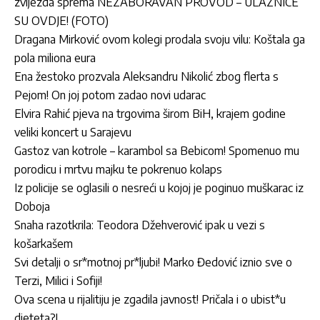
zvijezda sprema NEZABORAVAN PROVOD – ULAZNICE
SU OVDJE! (FOTO)
Dragana Mirković ovom kolegi prodala svoju vilu: Koštala ga
pola miliona eura
Ena žestoko prozvala Aleksandru Nikolić zbog flerta s
Pejom! On joj potom zadao novi udarac
Elvira Rahić pjeva na trgovima širom BiH, krajem godine
veliki koncert u Sarajevu
Gastoz van kotrole – karambol sa Bebicom! Spomenuo mu
porodicu i mrtvu majku te pokrenuo kolaps
Iz policije se oglasili o nesreći u kojoj je poginuo muškarac iz
Doboja
Snaha razotkrila: Teodora Džehverović ipak u vezi s
košarkašem
Svi detalji o sr*motnoj pr*ljubi! Marko Đedović iznio sve o
Terzi, Milici i Sofiji!
Ova scena u rijalitiju je zgadila javnost! Pričala i o ubist*u
djeteta?!