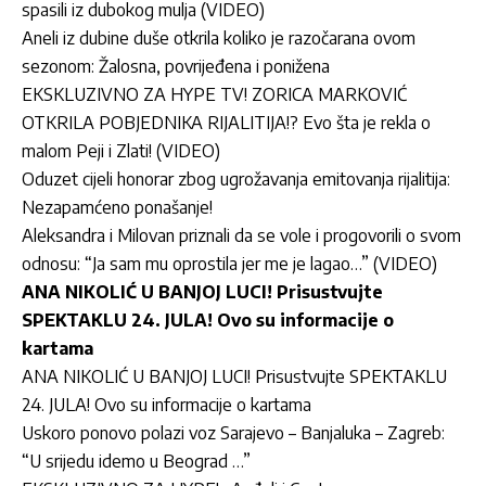
spasili iz dubokog mulja (VIDEO)
Aneli iz dubine duše otkrila koliko je razočarana ovom
sezonom: Žalosna, povrijeđena i ponižena
EKSKLUZIVNO ZA HYPE TV! ZORICA MARKOVIĆ
OTKRILA POBJEDNIKA RIJALITIJA!? Evo šta je rekla o
malom Peji i Zlati! (VIDEO)
Oduzet cijeli honorar zbog ugrožavanja emitovanja rijalitija:
Nezapamćeno ponašanje!
Aleksandra i Milovan priznali da se vole i progovorili o svom
odnosu: “Ja sam mu oprostila jer me je lagao…” (VIDEO)
ANA NIKOLIĆ U BANJOJ LUCI! Prisustvujte
SPEKTAKLU 24. JULA! Ovo su informacije o
kartama
ANA NIKOLIĆ U BANJOJ LUCI! Prisustvujte SPEKTAKLU
24. JULA! Ovo su informacije o kartama
Uskoro ponovo polazi voz Sarajevo – Banjaluka – Zagreb:
“U srijedu idemo u Beograd …”