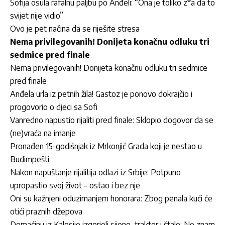
Sofija osula rafalnu paljbu po Anđeli: “Ona je toliko z*a da to
svijet nije vidio”
Ovo je pet načina da se riješite stresa
Nema privilegovanih! Donijeta konačnu odluku tri
sedmice pred finale
Nema privilegovanih! Donijeta konačnu odluku tri sedmice
pred finale
Anđela urla iz petnih žila! Gastoz je ponovo dokrajčio i
progovorio o djeci sa Sofi
Vanredno napustio rijaliti pred finale: Sklopio dogovor da se
(ne)vraća na imanje
Pronađen 15-godišnjak iz Mrkonjić Grada koji je nestao u
Budimpešti
Nakon napuštanje rijalitija odlazi iz Srbije: Potpuno
upropastio svoj život – ostao i bez nje
Oni su kažnjeni oduzimanjem honorara: Zbog penala kući će
otići praznih džepova
Domaćinu iz Kalesije izgorjeli sijeno, traktor i štale: Ne znam