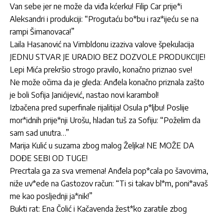
Van sebe jer ne može da viđa kćerku! Filip Car prije*i
Aleksandri i produkciji: “Progutaću bo*bu i raz*ijeću se na
rampi Šimanovaca!”
Laila Hasanović na Vimbldonu izaziva valove špekulacija
JEDNU STVAR JE URADIO BEZ DOZVOLE PRODUKCIJE!
Lepi Mića prekršio strogo pravilo, konačno priznao sve!
Ne može očima da je gleda: Anđela konačno priznala zašto
je boli Sofija Janićijević, nastao novi karambol!
Izbačena pred superfinale rijalitija! Osula p*ljbu! Poslije
mor*idnih prije*nji Urošu, hladan tuš za Sofiju: “Poželim da
sam sad unutra…”
Marija Kulić u suzama zbog malog Željka! NE MOŽE DA
DOĐE SEBI OD TUGE!
Precrtala ga za sva vremena! Anđela pop*cala po šavovima,
niže uv*ede na Gastozov račun: “Ti si takav bl*m, poni*avaš
me kao posljednji ja*nik!”
Bukti rat: Ena Čolić i Kačavenda žest*ko zaratile zbog