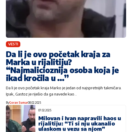
VESTI
Da li je ovo početak kraja za
Marka u rijalitiju?
“Najmalicioznija osoba koja je
ikad kročila u …”
Da li je ovo početak kraja Marko je jedan od najspretnijih takmičara.
Ipak, Gastoz je riješio da ga navede kao…
By
Goran Sumar
08.02.2025
07.02.2025
Milovan i Ivan napravili haos u
rijalitiju: “Ti si nju ukanalio
ulaskom u vezu sa njom”