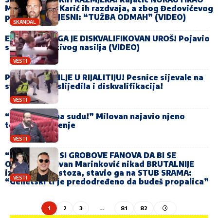
Marinkovića: Karić ih razdvaja, a zbog Đedovićevog
poteza SVI BIJESNI: “TUŽBA ODMAH” (VIDEO)
SKANDAL
EVO ZBOG ČEGA JE DISKVALIFIKOVAN UROŠ! Pojavio
se snimak jezivog nasilja (VIDEO)
VESTI
PONOVO NASILJE U RIJALITIJU! Pesnice sijevale na
sve strane! Uslijedila i diskvalifikacija!
VESTI
“Svjedočiću na sudu!” Milovan najavio njeno
totalno uništenje
VESTI
“POSJEĆIVAO SI GROBOVE FANOVA DA BI SE
OKORISTIO” Ivan Marinković nikad BRUTALNIJE
izvrijeđao Gastoza, stavio ga na STUB SRAMA:
VESTI
“Genetski ti je predodređeno da budeš propalica”
1
2
3
…
81
82