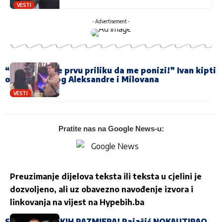
VESTI
- Advertisement -
“Iskoristila je prvu priliku da me ponizi!” Ivan kipti
od bijesa zbog Aleksandre i Milovana
VESTI
Pratite nas na Google News-u:
Preuzimanje dijelova teksta ili teksta u cjelini je
dozvoljeno, ali uz obavezno navođenje izvora i
linkovanja na vijest na
Hypebih.ba
SKANDAL EPSKIH RAZMJERA! Rajačić NOKAUTIRAO