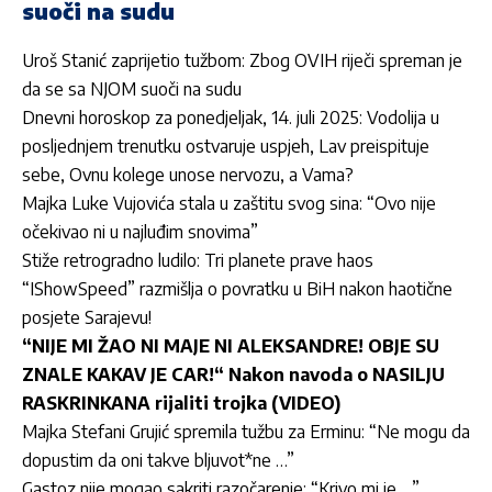
suoči na sudu
Uroš Stanić zaprijetio tužbom: Zbog OVIH riječi spreman je
da se sa NJOM suoči na sudu
Dnevni horoskop za ponedjeljak, 14. juli 2025: Vodolija u
posljednjem trenutku ostvaruje uspjeh, Lav preispituje
sebe, Ovnu kolege unose nervozu, a Vama?
Majka Luke Vujovića stala u zaštitu svog sina: “Ovo nije
očekivao ni u najluđim snovima”
Stiže retrogradno ludilo: Tri planete prave haos
“IShowSpeed” razmišlja o povratku u BiH nakon haotične
posjete Sarajevu!
“NIJE MI ŽAO NI MAJE NI ALEKSANDRE! OBJE SU
ZNALE KAKAV JE CAR!“ Nakon navoda o NASILJU
RASKRINKANA rijaliti trojka (VIDEO)
Majka Stefani Grujić spremila tužbu za Erminu: “Ne mogu da
dopustim da oni takve bljuvot*ne …”
Gastoz nije mogao sakriti razočarenje: “Krivo mi je …”