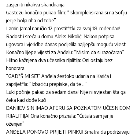
zasjeniti nikakva skandiranja
Gastozu konačno pukao film: “Iskompleksirana si na Sofiju
jer je bolja riba od tebe”
Lamin Jamal naručio 12 prostit*tki za svoj 18. rođendan!
Radost i sreća u domu Aleks Nikolić: Nakon potpisa
ugovora i vjeridbe danas podijelila najljepšu moguću vijest
Konačno lijepe vijesti za Anđelu: “Mislim da si razočaran”
Hitno kažnjena dva učesnika rijalitija: Oni ostaju bez
honorara
“GAD*Š MI SE!” Anđela žestoko udarila na Karića i
zaprijet*la: “Izbaciću prepiske, da te …”
Luki počinje pakao za sedam dana! Nije ni svjestan šta ga
čeka kad dođe kući
ĐANIJEV SIN IMAO AFERU SA POZNATOM UČESNICOM
RIJALITIJA! Ona konačno priznala: “Ćutala sam jer je
oženjen”
ANĐELA PONOVO PRIJETI PINKU! Smatra da podržavaju