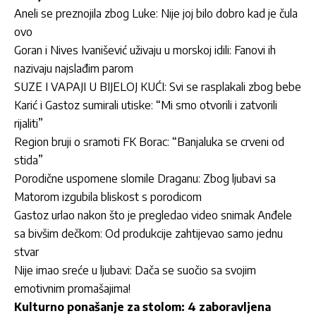
Aneli se preznojila zbog Luke: Nije joj bilo dobro kad je čula
ovo
Goran i Nives Ivanišević uživaju u morskoj idili: Fanovi ih
nazivaju najslađim parom
SUZE I VAPAJI U BIJELOJ KUĆI: Svi se rasplakali zbog bebe
Karić i Gastoz sumirali utiske: “Mi smo otvorili i zatvorili
rijaliti”
Region bruji o sramoti FK Borac: “Banjaluka se crveni od
stida”
Porodične uspomene slomile Draganu: Zbog ljubavi sa
Matorom izgubila bliskost s porodicom
Gastoz urlao nakon što je pregledao video snimak Anđele
sa bivšim dečkom: Od produkcije zahtijevao samo jednu
stvar
Nije imao sreće u ljubavi: Dača se suočio sa svojim
emotivnim promašajima!
Kulturno ponašanje za stolom: 4 zaboravljena