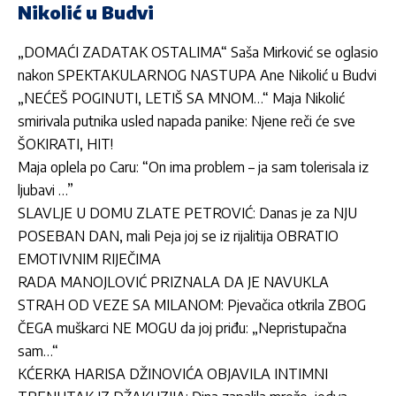
Nikolić u Budvi
„DOMAĆI ZADATAK OSTALIMA“ Saša Mirković se oglasio
nakon SPEKTAKULARNOG NASTUPA Ane Nikolić u Budvi
„
NEĆEŠ POGINUTI, LETIŠ SA MNOM…“ Maja Nikolić
smirivala putnika usled napada panike: Njene reči će sve
ŠOKIRATI, HIT!
Maja oplela po Caru: “On ima problem – ja sam tolerisala iz
ljubavi …”
SLAVLJE U DOMU ZLATE PETROVIĆ: Danas je za NJU
POSEBAN DAN, mali Peja joj se iz rijalitija OBRATIO
EMOTIVNIM RIJEČIMA
RADA MANOJLOVIĆ PRIZNALA DA JE NAVUKLA
STRAH OD VEZE SA MILANOM: Pjevačica otkrila ZBOG
ČEGA muškarci NE MOGU da joj priđu: „Nepristupačna
sam…“
KĆERKA HARISA DŽINOVIĆA OBJAVILA INTIMNI