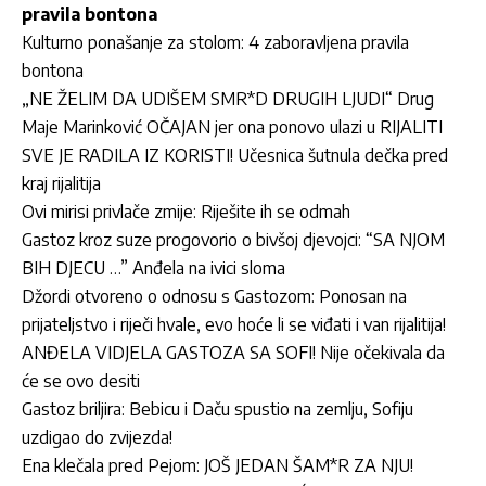
pravila bontona
Kulturno ponašanje za stolom: 4 zaboravljena pravila
bontona
„NE ŽELIM DA UDIŠEM SMR*D DRUGIH LJUDI“ Drug
Maje Marinković OČAJAN jer ona ponovo ulazi u RIJALITI
SVE JE RADILA IZ KORISTI! Učesnica šutnula dečka pred
kraj rijalitija
Ovi mirisi privlače zmije: Riješite ih se odmah
Gastoz kroz suze progovorio o bivšoj djevojci: “SA NJOM
BIH DJECU …” Anđela na ivici sloma
Džordi otvoreno o odnosu s Gastozom: Ponosan na
prijateljstvo i riječi hvale, evo hoće li se viđati i van rijalitija!
ANĐELA VIDJELA GASTOZA SA SOFI! Nije očekivala da
će se ovo desiti
Gastoz briljira: Bebicu i Daču spustio na zemlju, Sofiju
uzdigao do zvijezda!
Ena klečala pred Pejom: JOŠ JEDAN ŠAM*R ZA NJU!