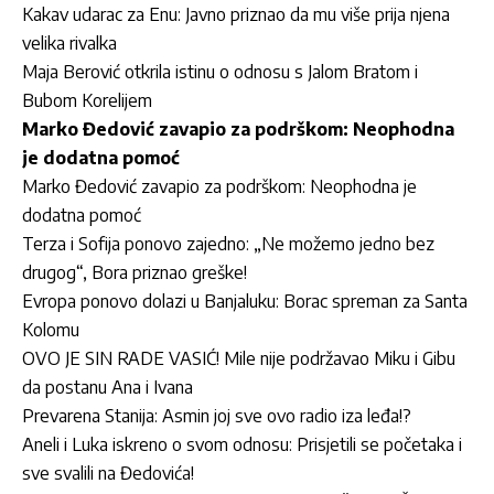
Kakav udarac za Enu: Javno priznao da mu više prija njena
velika rivalka
Maja Berović otkrila istinu o odnosu s Jalom Bratom i
Bubom Korelijem
Marko Đedović zavapio za podrškom: Neophodna
je dodatna pomoć
Marko Đedović zavapio za podrškom: Neophodna je
dodatna pomoć
Terza i Sofija ponovo zajedno: „Ne možemo jedno bez
drugog“, Bora priznao greške!
Evropa ponovo dolazi u Banjaluku: Borac spreman za Santa
Kolomu
OVO JE SIN RADE VASIĆ! Mile nije podržavao Miku i Gibu
da postanu Ana i Ivana
Prevarena Stanija: Asmin joj sve ovo radio iza leđa!?
Aneli i Luka iskreno o svom odnosu: Prisjetili se početaka i
sve svalili na Đedovića!