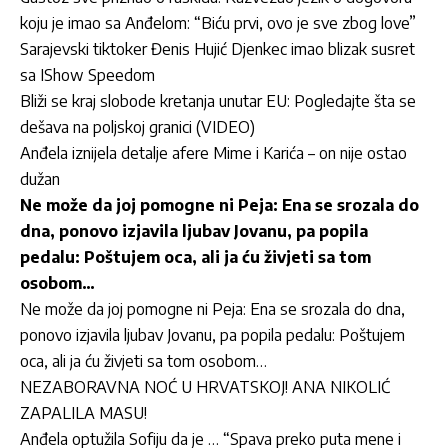
koju je imao sa Anđelom: “Biću prvi, ovo je sve zbog love”
Sarajevski tiktoker Đenis Hujić Djenkec imao blizak susret
sa IShow Speedom
Bliži se kraj slobode kretanja unutar EU: Pogledajte šta se
dešava na poljskoj granici (VIDEO)
Anđela iznijela detalje afere Mime i Karića – on nije ostao
dužan
Ne može da joj pomogne ni Peja: Ena se srozala do
dna, ponovo izjavila ljubav Jovanu, pa popila
pedalu: Poštujem oca, ali ja ću živjeti sa tom
osobom…
Ne može da joj pomogne ni Peja: Ena se srozala do dna,
ponovo izjavila ljubav Jovanu, pa popila pedalu: Poštujem
oca, ali ja ću živjeti sa tom osobom…
NEZABORAVNA NOĆ U HRVATSKOJ! ANA NIKOLIĆ
ZAPALILA MASU!
Anđela optužila Sofiju da je … “Spava preko puta mene i