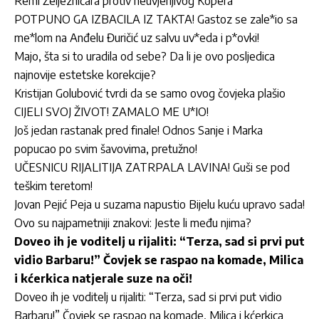
Remi Željezničara protiv neuvjerljivog Kopera
POTPUNO GA IZBACILA IZ TAKTA! Gastoz se zale*io sa
me*lom na Anđelu Đuričić uz salvu uv*eda i p*ovki!
Majo, šta si to uradila od sebe? Da li je ovo posljedica
najnovije estetske korekcije?
Kristijan Golubović tvrdi da se samo ovog čovjeka plašio
CIJELI SVOJ ŽIVOT! ZAMALO ME U*IO!
Još jedan rastanak pred finale! Odnos Sanje i Marka
popucao po svim šavovima, pretužno!
UČESNICU RIJALITIJA ZATRPALA LAVINA! Guši se pod
teškim teretom!
Jovan Pejić Peja u suzama napustio Bijelu kuću upravo sada!
Ovo su najpametniji znakovi: Jeste li među njima?
Doveo ih je voditelj u rijaliti: “Terza, sad si prvi put
vidio Barbaru!” Čovjek se raspao na komade, Milica
i kćerkica natjerale suze na oči!
Doveo ih je voditelj u rijaliti: “Terza, sad si prvi put vidio
Barbaru!” Čovjek se raspao na komade, Milica i kćerkica