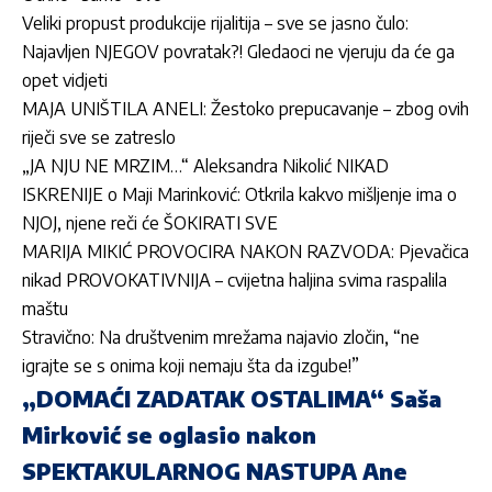
Veliki propust produkcije rijalitija – sve se jasno čulo:
Najavljen NJEGOV povratak?! Gledaoci ne vjeruju da će ga
opet vidjeti
MAJA UNIŠTILA ANELI: Žestoko prepucavanje – zbog ovih
riječi sve se zatreslo
„JA NJU NE MRZIM…“ Aleksandra Nikolić NIKAD
ISKRENIJE o Maji Marinković: Otkrila kakvo mišljenje ima o
NJOJ, njene reči će ŠOKIRATI SVE
MARIJA MIKIĆ PROVOCIRA NAKON RAZVODA: Pjevačica
nikad PROVOKATIVNIJA – cvijetna haljina svima raspalila
maštu
Stravično: Na društvenim mrežama najavio zločin, “ne
igrajte se s onima koji nemaju šta da izgube!”
„DOMAĆI ZADATAK OSTALIMA“ Saša
Mirković se oglasio nakon
SPEKTAKULARNOG NASTUPA Ane