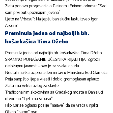
Zlata ponovo progovorila o Pejinom i Eninom odnosu: “Sad
sam prvi put upoznajem Jovana”
Ljeto na Vrbasu”: Najljepšu banjalučku lastu izveo Igor
Arsenić
Preminula jedna od najboljih bh.
košarkašica Tima Džebo
Preminula jedna od najboljih bh. košarkašica Tima Džebo
SRAMNO PONAŠANJE UČESNIKA RIJALITIJA: Zgrozili
cjelokupnu javnost – ovo je za svaku osudu
Nestali muškarac pronađen mrtav u Mliništima kod Glamoča
Peja saopštio lijepe vijesti i dobio gromoglasan aplauz:
Zlata ima veliki razlog za slavlje
Tradicionalnim skokovima sa Gradskog mosta u Banjaluci
otvoreno “Ljeto na Vrbasu”
Filip Car se oglasio poslije “najave” da se vraća u rijaliti:
Otkrio “samo” ovo