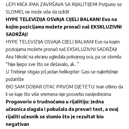
LEPI MIĆA IPAK ZAVRŠAVA SA RIJALITIJEM! Potpuno se
SLOMIO, ne može više da izdrži!
HYPE TELEVIZIJA OSVAJA CIJELI BALKAN! Evo na
kojim pozicijama možete pronaći naš EKSKLUZIVNI
SADRŽAJ!
HYPE TELEVIZIJA OSVAJA CIJELI BALKAN! Evo na kojim
pozicijama možete pronaći naš EKSKLUZIVNI SADRŽAJ!
Ana Nikolić na ekranu ugledala pokojnog oca, pa se slomila:
“Nije lijepo sve što se dešavalo, ali…”
U Trebinje stigao još jedan helikopter: Gasi se najkritičnije
požarište
BIO SAM DOBAR OTAC PRVOM DJETETU: Ivan otkrio da
li se kaje što više vremena nije posvetio nasljednicima
Progovorio o trudnoćama u rijalitiju: Jedna
učesnica slagala i pokušala da prevari test, a ovaj
rijaliti učesnik se slomio što je rezultat bio
negativan