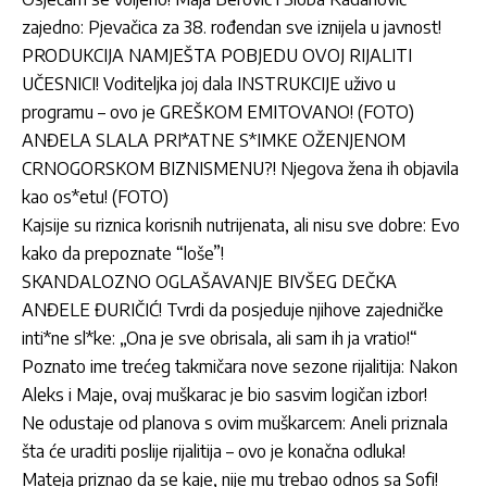
zajedno: Pjevačica za 38. rođendan sve iznijela u javnost!
PRODUKCIJA NAMJEŠTA POBJEDU OVOJ RIJALITI
UČESNICI! Voditeljka joj dala INSTRUKCIJE uživo u
programu – ovo je GREŠKOM EMITOVANO! (FOTO)
ANĐELA SLALA PRI*ATNE S*IMKE OŽENJENOM
CRNOGORSKOM BIZNISMENU?! Njegova žena ih objavila
kao os*etu! (FOTO)
Kajsije su riznica korisnih nutrijenata, ali nisu sve dobre: Evo
kako da prepoznate “loše”!
SKANDALOZNO OGLAŠAVANJE BIVŠEG DEČKA
ANĐELE ĐURIČIĆ! Tvrdi da posjeduje njihove zajedničke
inti*ne sl*ke: „Ona je sve obrisala, ali sam ih ja vratio!“
Poznato ime trećeg takmičara nove sezone rijalitija: Nakon
Aleks i Maje, ovaj muškarac je bio sasvim logičan izbor!
Ne odustaje od planova s ovim muškarcem: Aneli priznala
šta će uraditi poslije rijalitija – ovo je konačna odluka!
Mateja priznao da se kaje, nije mu trebao odnos sa Sofi!