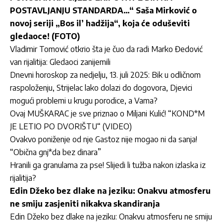
POSTAVLJANJU STANDARDA…“ Saša Mirković o
novoj seriji „Bos il’ hadžija“, koja će oduševiti
gledaoce! (FOTO)
Vladimir Tomović otkrio šta je čuo da radi Marko Đedović
van rijalitija: Gledaoci zanijemili
Dnevni horoskop za nedjelju, 13. juli 2025: Bik u odličnom
raspoloženju, Strijelac lako dolazi do dogovora, Djevici
mogući problemi u krugu porodice, a Vama?
Ovaj MUŠKARAC je sve priznao o Miljani Kulić! “KOND*M
JE LETIO PO DVORIŠTU“ (VIDEO)
Ovakvo poniženje od nje Gastoz nije mogao ni da sanja!
“Obična gnj*da bez dinara”
Hranili ga granulama za pse! Slijedi li tužba nakon izlaska iz
rijalitija?
Edin Džeko bez dlake na jeziku: Onakvu atmosferu
ne smiju zasjeniti nikakva skandiranja
Edin Džeko bez dlake na jeziku: Onakvu atmosferu ne smiju