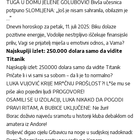
TUGA U DOMU JELENE GOLUBOVIĆ! Bivša učesnica
potpuno SLOMLJENA: „Još je nisam sahranila, obilazim je
…”
Dnevni horoskop za petak, 11. juli 2025: Biku dolaze
pozitivne energije, Vodolije nestrpljivo iščekuje finansijski
priliv, Vagi se prijatelj miješa u emotivni odnos, a Vama?
Najskuplji izlet: 250.000 dolara samo da vidite
Titanik
Najskuplji izlet: 250.000 dolara samo da vidite Titanik
Pričate li i vi sami sa sobom – da li je to normalno?
LUKA VUJOVIĆ KRIJE MR*ČNU PROŠLOST?! L*še mu se
piše ako pojedini ljudi PROGOVORE!
OSAMILI SE U IZOLACIJI, LUKA NIKAKO DA POGODI
PRAVI RITAM, A BUBICE UKLJUČENE: Ne žuri!
Borac doživio najveću sramotu u historiji kluba debaklom od
amatera iz Andore!
Boljević digao cijelu Grbavicu na noge u sudijskoj nadoknadi: