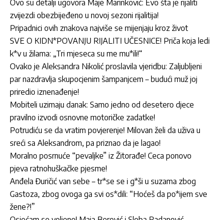
Ovo su detalji ugovora Maje Marinković: Evo šta je rijaliti
zvijezdi obezbijeđeno u novoj sezoni rijalitija!
Pripadnici ovih znakova najviše se mijenjaju kroz život
SVE O KIDN*POVANJU RIJALITI UČESNICE! Priča koja ledi
k*v u žilama: „Tri mjeseca su me mu*ili!“
Ovako je Aleksandra Nikolić proslavila vjeridbu: Zaljubljeni
par nazdravlja skupocjenim šampanjcem – budući muž joj
priredio iznenađenje!
Mobiteli uzimaju danak: Samo jedno od desetero djece
pravilno izvodi osnovne motoričke zadatke!
Potrudiću se da vratim povjerenje! Milovan želi da uživa u
sreći sa Aleksandrom, pa priznao da je lagao!
Moralno posrnuće “pevaljke” iz Žitorađe! Ceca ponovo
pjeva ratnohuškačke pjesme!
Anđela Đuričić van sebe – tr*se se i g*ši u suzama zbog
Gastoza, zbog ovoga ga svi os*dili: “Hoćeš da po*ijem sve
žene?!”
Osjećam se voljeno! Maja Berović i Sloba Radanović