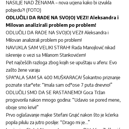
NASILJE NAD ŽENAMA – nova ucjena kako bi izvukla
pobjedu?! (FOTO)
ODLUČILI DA RADE NA SVOJOJ VEZI! Aleksandra i
Milovan analizirali problem po problem!
ODLUČILI DA RADE NA SVOJOJ VEZI! Aleksandra i
Milovan analizirali problem po problem!
NAVUKLA SAM VELIKI STRAH! Rada Manojlović nikad
iskrenije o vezi sa Milanom Stankovićem!
Pet najčešćih razloga zbog kojih se upuštaju u aferu: Evo
zašto žene varaju
SPA*ALA SAM SA 400 MUŠKARACA! Šokantno priznanje
poznate star*ete: “Imala sam od*ose 7 puta dnevno!”
ODLUČILI SMO DA SE RASTANEMO! Goca Tržan
progovorila nakon mnogo godina: “Udavio se pored mene,
oboje smo krivi!”
Prvo oglašavanje majke Stefani Grujić nakon što je kćerka
popila pilulu za jutro poslije: “Drago mi je…”