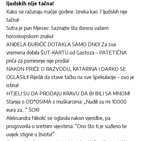
ljudskih nije tačna!
Kako se računaju mačije godine: Izreka kao 7 ljudskih nije
tačna!
Sutra je pun Mjesec: Saznajte šta donosi vašem
horoskopskom znaku!
ANĐELA ĐURIČIĆ DOTAKLA SAMO DNO! Za sva
vremena dobila ŠUT-KARTU od Gastoza – PATETIČNA
priča za pomirenje nije prošla!
NAKON PRIČE O RAZVODU, KATARINA I DARKO SE
OGLASILI! Riješili da stave tačku na sve špekulacije – ovo je
istina!
HTJELI SU DA PRODAJU KRAVU DA BI BILI SA MNOM!
Stanija o OD*OSIMA s muškarcima: „Nudili su mi 10.000
eura za…“ ŠOK!
Aleksandra Nikolić se oglasila nakon vjeridbe, pa
progovorila o sretnim vijestima: “Ono što ti je suđeno te
uvijek stigne u životu!”