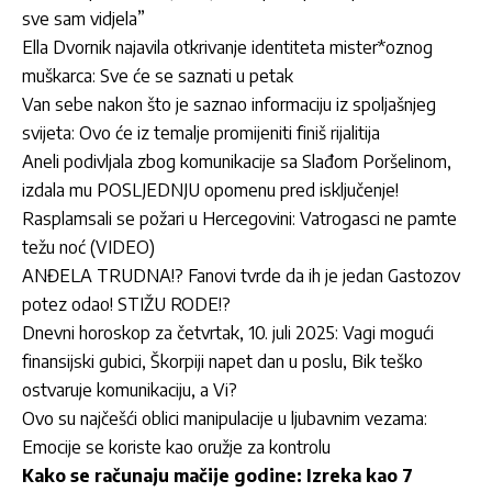
sve sam vidjela”
Ella Dvornik najavila otkrivanje identiteta mister*oznog
muškarca: Sve će se saznati u petak
Van sebe nakon što je saznao informaciju iz spoljašnjeg
svijeta: Ovo će iz temalje promijeniti finiš rijalitija
Aneli podivljala zbog komunikacije sa Slađom Poršelinom,
izdala mu POSLJEDNJU opomenu pred isključenje!
Rasplamsali se požari u Hercegovini: Vatrogasci ne pamte
težu noć (VIDEO)
ANĐELA TRUDNA!? Fanovi tvrde da ih je jedan Gastozov
potez odao! STIŽU RODE!?
Dnevni horoskop za četvrtak, 10. juli 2025: Vagi mogući
finansijski gubici, Škorpiji napet dan u poslu, Bik teško
ostvaruje komunikaciju, a Vi?
Ovo su najčešći oblici manipulacije u ljubavnim vezama:
Emocije se koriste kao oružje za kontrolu
Kako se računaju mačije godine: Izreka kao 7