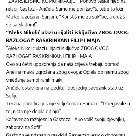
“ZAVRŠILI SMO KOMUNIKACIJU!” Ponovo teške riječi na
relaciji Gastoz – Anđela: Samo me ponižav*š, tebe to loži
Marko razočaran Sanjom: “Koristiš me za suk*be, a družiš
se sa Slađom!”
“Aleks Nikolić ulazi u rijaliti isključivo ZBOG OVOG
RAZLOGA!“ RASKRINKANI FILIP I MAJA
“Aleks Nikolić ulazi u rijaliti isključivo ZBOG OVOG
RAZLOGA!“ RASKRINKANI FILIP I MAJA
Ovo su četiri upozorenja da naša crijeva trebaju pomoć
Anelina majka zgrožena zbog ovoga: Oplela po njemu zbog
vrijeđanja samohranih majki
Anđela ostavljena na cjedilu: I posljednji saveznik stao uz
Sofiju!
Terzina porodica još nije vidjela malu Barbaru: “Izbegavali su
to, ništa nije dobila od njih”
Kačavenda razbjesnila Gastoza: “Ako voliš svoju djevojku,
zaboravi na Sofi!”
Gastoz sve priznao o raskidu! Razvezao jezik o dogovoru