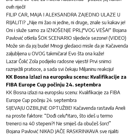
ovih riječi!
FILIP CAR, MAJA I ALEKSANDRA ZAJEDNO ULAZE U
RIJALITI? „Nije mi žao ni jedne, ni druge, znale su kakav je!
Oni i služe samo za IZNOŠENJE PRLJ*VOG VEŠA!“ Bojana
Pavlović otkrila ŠOK SCENARIO sljedeće sezone! (VIDEO)
Može sin da joj bude! Mnogi gledaoci misle da je Kačavenda
zaljubljena u OVOG takmičara! Evo šta ona kaže!
Lazar Čolić Zola podijelio radosne vijesti! Prvi snimci
raznježili pratioce, a sada svi čekaju Miljaninu reakciju!
KK Bosna izlazi na europsku scenu: Kvalifikacije za
FIBA Europe Cup počinju 24. septembra
KK Bosna izlazi na europsku scenu: Kvalifikacije za FIBA
Europe Cup počinju 24. septembra
SIJEVAJU OZBILJNE OPTUŽBE! Kačavenda rastavila Aneli
na proste faktore: “Dođi celu*itaro, što ideš u termo
trenerci na 40 stepeni?! Ne smiješ da obučeš šorc!”
Bojana Pavlović NIKAD JAČE RASKRINKAVA sve rijaliti