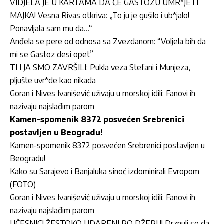
VIDJELA JE U KARTAMA DA ĆE GASTOZU UMR*JETI
MAJKA! Vesna Rivas otkriva: „To ju je gušilo i ub*jalo!
Ponavljala sam mu da…“
Anđela se pere od odnosa sa Zvezdanom: “Voljela bih da
mi se Gastoz desi opet”
TI I JA SMO ZAVRŠILI: Pukla veza Stefani i Munjeza,
pljušte uvr*de kao nikada
Goran i Nives Ivanišević uživaju u morskoj idili: Fanovi ih
nazivaju najslađim parom
Kamen-spomenik 8372 posvećen Srebrenici
postavljen u Beogradu!
Kamen-spomenik 8372 posvećen Srebrenici postavljen u
Beogradu!
Kako su Sarajevo i Banjaluka sinoć izdominirali Evropom
(FOTO)
Goran i Nives Ivanišević uživaju u morskoj idili: Fanovi ih
nazivaju najslađim parom
UČESNICI ŽESTOKO UDARENI PO DŽEPU! Drznuli se da