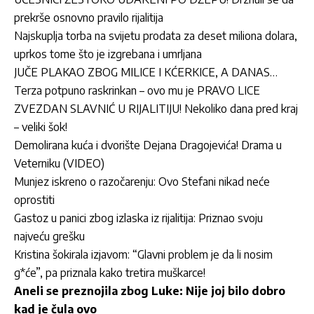
prekrše osnovno pravilo rijalitija
Najskuplja torba na svijetu prodata za deset miliona dolara,
uprkos tome što je izgrebana i umrljana
JUČE PLAKAO ZBOG MILICE I KĆERKICE, A DANAS…
Terza potpuno raskrinkan – ovo mu je PRAVO LICE
ZVEZDAN SLAVNIĆ U RIJALITIJU! Nekoliko dana pred kraj
– veliki šok!
Demolirana kuća i dvorište Dejana Dragojevića! Drama u
Veterniku (VIDEO)
Munjez iskreno o razočarenju: Ovo Stefani nikad neće
oprostiti
Gastoz u panici zbog izlaska iz rijalitija: Priznao svoju
najveću grešku
Kristina šokirala izjavom: “Glavni problem je da li nosim
g*će”, pa priznala kako tretira muškarce!
Aneli se preznojila zbog Luke: Nije joj bilo dobro
kad je čula ovo