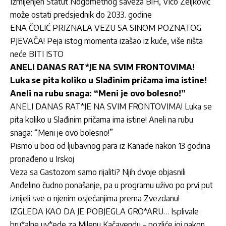
Izmijenjen Statut Nogometnog saveza BiH, Vico Zeljković
može ostati predsjednik do 2033. godine
ENA ČOLIĆ PRIZNALA VEZU SA SINOM POZNATOG
PJEVAČA! Peja istog momenta izašao iz kuće, više ništa
neće BITI ISTO
ANELI DANAS RAT*JE NA SVIM FRONTOVIMA!
Luka se pita koliko u Slađinim pričama ima istine!
Aneli na rubu snaga: “Meni je ovo bolesno!”
ANELI DANAS RAT*JE NA SVIM FRONTOVIMA! Luka se
pita koliko u Slađinim pričama ima istine! Aneli na rubu
snaga: “Meni je ovo bolesno!”
Pismo u boci od ljubavnog para iz Kanade nakon 13 godina
pronađeno u Irskoj
Veza sa Gastozom samo rijaliti? Njih dvoje objasnili
Anđelino čudno ponašanje, pa u programu uživo po prvi put
iznijeli sve o njenim osjećanjima prema Zvezdanu!
IZGLEDA KAO DA JE POBJEGLA GRO*ARU… Isplivale
bru*alne uv*ede za Milenu Kačavendu – pozliće joj nakon