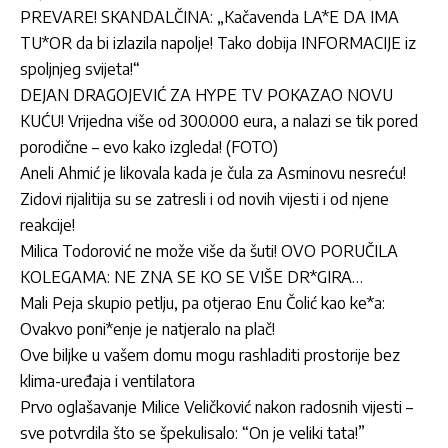
PREVARE! SKANDALČINA: „Kačavenda LA*E DA IMA
TU*OR da bi izlazila napolje! Tako dobija INFORMACIJE iz
spoljnjeg svijeta!“
DEJAN DRAGOJEVIĆ ZA HYPE TV POKAZAO NOVU
KUĆU! Vrijedna više od 300.000 eura, a nalazi se tik pored
porodične – evo kako izgleda! (FOTO)
Aneli Ahmić je likovala kada je čula za Asminovu nesreću!
Zidovi rijalitija su se zatresli i od novih vijesti i od njene
reakcije!
Milica Todorović ne može više da šuti! OVO PORUČILA
KOLEGAMA: NE ZNA SE KO SE VIŠE DR*GIRA…
Mali Peja skupio petlju, pa otjerao Enu Čolić kao ke*a:
Ovakvo poni*enje je natjeralo na plač!
Ove biljke u vašem domu mogu rashladiti prostorije bez
klima-uređaja i ventilatora
Prvo oglašavanje Milice Veličković nakon radosnih vijesti –
sve potvrdila što se špekulisalo: “On je veliki tata!”