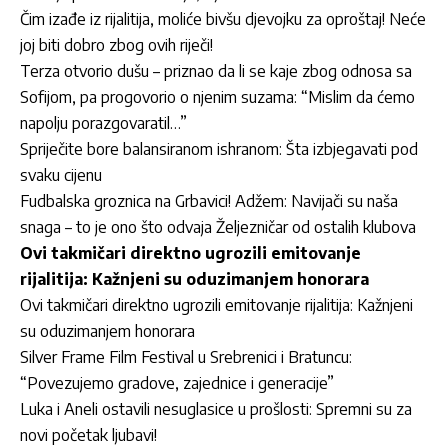
Čim izađe iz rijalitija, moliće bivšu djevojku za oproštaj! Neće
joj biti dobro zbog ovih riječi!
Terza otvorio dušu – priznao da li se kaje zbog odnosa sa
Sofijom, pa progovorio o njenim suzama: “Mislim da ćemo
napolju porazgovaratil…”
Spriječite bore balansiranom ishranom: Šta izbjegavati pod
svaku cijenu
Fudbalska groznica na Grbavici! Adžem: Navijači su naša
snaga – to je ono što odvaja Željezničar od ostalih klubova
Ovi takmičari direktno ugrozili emitovanje
rijalitija: Kažnjeni su oduzimanjem honorara
Ovi takmičari direktno ugrozili emitovanje rijalitija: Kažnjeni
su oduzimanjem honorara
Silver Frame Film Festival u Srebrenici i Bratuncu:
“Povezujemo gradove, zajednice i generacije”
Luka i Aneli ostavili nesuglasice u prošlosti: Spremni su za
novi početak ljubavi!