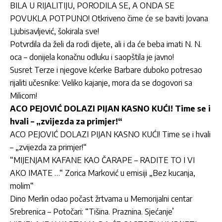
BILA U RIJALITIJU, PORODILA SE, A ONDA SE
POVUKLA POTPUNO! Otkriveno čime će se baviti Jovana
Ljubisavljević, šokirala sve!
Potvrdila da želi da rodi dijete, ali i da će beba imati N. N.
oca – donijela konačnu odluku i saopštila je javno!
Susret Terze i njegove kćerke Barbare duboko potresao
rijaliti učesnike: Veliko kajanje, mora da se dogovori sa
Milicom!
ACO PEJOVIĆ DOLAZI PIJAN KASNO KUĆI! Time se i
hvali – „zvijezda za primjer!“
ACO PEJOVIĆ DOLAZI PIJAN KASNO KUĆI! Time se i hvali
– „zvijezda za primjer!“
“MIJENJAM KAFANE KAO ČARAPE – RADITE TO I VI
AKO IMATE …“ Zorica Marković u emisiji „Bez kucanja,
molim“
Dino Merlin odao počast žrtvama u Memorijalni centar
Srebrenica – Potočari: “Tišina. Praznina. Sjećanje’