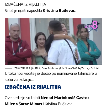
IZBAČENA IZ RIJALITIJA
Sinoć je rijaliti napustila
Kristina Buđevac
.
IZBAČENA IZ RIJALITIJA / Foto: Printscreen/PrintScreen YouTube/Zadruga Official
U toku noći voditelj je došao po nominovane takmičare u
sobu za izolaciju…
IZBAČENA IZ RIJALITIJA
Ove nedjelje su to bili
Nenad Marinković Gastoz
,
Milena Šarac Mimas
i Kristina Buđevac.