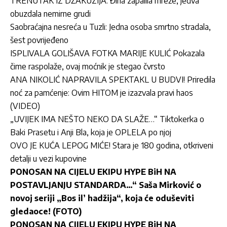
TRENUTAK IZ DŽAKUZIJA: Đina zapalila mreže, jedva
obuzdala nemirne grudi
Saobraćajna nesreća u Tuzli: Jedna osoba smrtno stradala,
šest povrijeđeno
ISPLIVALA GOLIŠAVA FOTKA MARIJE KULIĆ Pokazala
čime raspolaže, ovaj moćnik je stegao čvrsto
ANA NIKOLIĆ NAPRAVILA SPEKTAKL U BUDVI! Priredila
noć za pamćenje: Ovim HITOM je izazvala pravi haos
(VIDEO)
„UVIJEK IMA NEŠTO NEKO DA SLAŽE…“ Tiktokerka o
Baki Prasetu i Anji Bla, koja je OPLELA po njoj
OVO JE KUĆA LEPOG MIĆE! Stara je 180 godina, otkriveni
detalji u vezi kupovine
PONOSAN NA CIJELU EKIPU HYPE BiH NA
POSTAVLJANJU STANDARDA…“ Saša Mirković o
novoj seriji „Bos il’ hadžija“, koja će oduševiti
gledaoce! (FOTO)
PONOSAN NA CIJELU EKIPU HYPE BiH NA