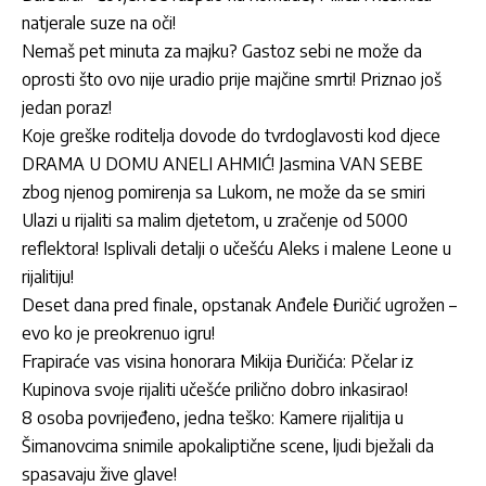
natjerale suze na oči!
Nemaš pet minuta za majku? Gastoz sebi ne može da
oprosti što ovo nije uradio prije majčine smrti! Priznao još
jedan poraz!
Koje greške roditelja dovode do tvrdoglavosti kod djece
DRAMA U DOMU ANELI AHMIĆ! Jasmina VAN SEBE
zbog njenog pomirenja sa Lukom, ne može da se smiri
Ulazi u rijaliti sa malim djetetom, u zračenje od 5000
reflektora! Isplivali detalji o učešću Aleks i malene Leone u
rijalitiju!
Deset dana pred finale, opstanak Anđele Đuričić ugrožen –
evo ko je preokrenuo igru!
Frapiraće vas visina honorara Mikija Đuričića: Pčelar iz
Kupinova svoje rijaliti učešće prilično dobro inkasirao!
8 osoba povrijeđeno, jedna teško: Kamere rijalitija u
Šimanovcima snimile apokaliptične scene, ljudi bježali da
spasavaju žive glave!