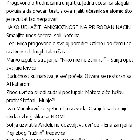
Progovorio o trudnoćama u rijalitiju: Jedna učesnica slagala i
pokušala da prevari test, a ovaj rijaliti učesnik se slomio što
je rezultat bio negativan
KAKO UBLAŽITI ANKSIOZNOST NA PRIRODAN NAČIN:
Smanjite unos šećera, soli, kofeina
Lepi Mića progovorio o svojoj porodici! Otkrio i po čemu se
razlikuje od drugih takmičara
Marko izgubio strpljenje: “Niko me ne zanima!” – Sanja opet
svaljuje krivicu
Budućnost kulinarstva je već počela: Otvara se restoran sa
AI kuharom
Zbog uvr*da slijedi sudski postupak: Matora diže tužbu
protiv Stefani i Munje?!
Ivan Marinković se sjetio oba razvoda: Osmjeh sa lica nije
skidao zbog slika sa NJOM!
Sofija uzvratila Anđeli, ne dozvoljava uvr*de – Ena zamjerila
Peji zbog “ružnih” trepavica