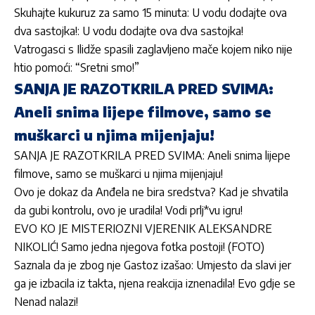
Skuhajte kukuruz za samo 15 minuta: U vodu dodajte ova
dva sastojka!: U vodu dodajte ova dva sastojka!
Vatrogasci s Ilidže spasili zaglavljeno mače kojem niko nije
htio pomoći: “Sretni smo!”
SANJA JE RAZOTKRILA PRED SVIMA:
Aneli snima lijepe filmove, samo se
muškarci u njima mijenjaju!
SANJA JE RAZOTKRILA PRED SVIMA: Aneli snima lijepe
filmove, samo se muškarci u njima mijenjaju!
Ovo je dokaz da Anđela ne bira sredstva? Kad je shvatila
da gubi kontrolu, ovo je uradila! Vodi prlj*vu igru!
EVO KO JE MISTERIOZNI VJERENIK ALEKSANDRE
NIKOLIĆ! Samo jedna njegova fotka postoji! (FOTO)
Saznala da je zbog nje Gastoz izašao: Umjesto da slavi jer
ga je izbacila iz takta, njena reakcija iznenadila! Evo gdje se
Nenad nalazi!