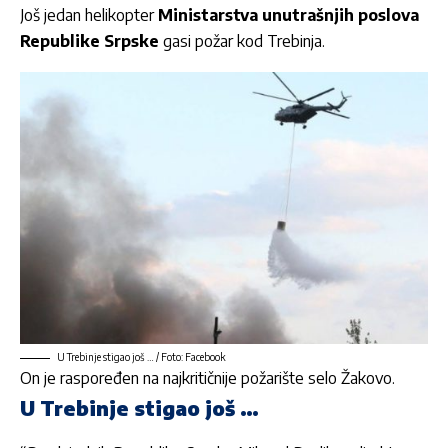
Još jedan helikopter
Ministarstva unutrašnjih poslova
Republike Srpske
gasi požar kod Trebinja.
U Trebinje stigao još … / Foto: Facebook
On je raspoređen na najkritičnije požarište selo Žakovo.
U Trebinje stigao još …