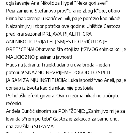
oglašavanje Ane Nikolić za Hype! “Neka gori sve!”
Peja zamjerio Stefanovo prov*ciranje zbog k*cke, otkrio
Enino baškarenje u Karićevoj vili, pa je pon*zio kao nikad!
Najzanimljiviji izbor potrčka ove godine: Uništiće Gastoza
pred kraj sezone! PRLJAVA RIJALITI IGRA
ANI NIKOLIĆ PRIJATELJ SMJESTIO PRIČU DA JE
PRET*ČENA! Otkriveno šta stoji iza J*ZIVOG snimka koji je
MALICIOZNO plasiran u javnost!
Haos na Jadranu: Trajekt udario u dva broda – jedan
potonuo! SNAŽNO NEVRIJEME POGODILO SPLIT
JA SAM ZA NJU INSTITUCIJA: Luka isponiž*vao Aneli, pa je
obrisao iz života kao da nikad nije postojala
Psihološki efekt govora: Ovim riječima nikad ne počinjite
rečenicu!
Anđela Đuričić sinonim za PON*ŽENJE: „Zanimljivo mi je za
lovu da s*rem po tebi“ Gastoz je zakucao za samo dno,
ona završila u SUZAMA!