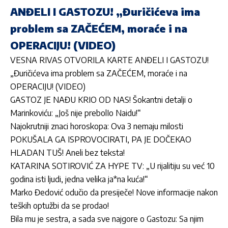
ANĐELI I GASTOZU! „Đuričićeva ima
problem sa ZAČEĆEM, moraće i na
OPERACIJU! (VIDEO)
VESNA RIVAS OTVORILA KARTE ANĐELI I GASTOZU!
„Đuričićeva ima problem sa ZAČEĆEM, moraće i na
OPERACIJU! (VIDEO)
GASTOZ JE NAĐU KRIO OD NAS! Šokantni detalji o
Marinkoviću: „Još nije prebolIo Naidu!“
Najokrutniji znaci horoskopa: Ova 3 nemaju milosti
POKUŠALA GA ISPROVOCIRATI, PA JE DOČEKAO
HLADAN TUŠ! Aneli bez teksta!
KATARINA SOTIROVIĆ ZA HYPE TV: „U rijalitiju su već 10
godina isti ljudi, jedna velika ja*na kuća!“
Marko Đedović odučio da presiječe! Nove informacije nakon
teških optužbi da se prodao!
Bila mu je sestra, a sada sve najgore o Gastozu: Sa njim