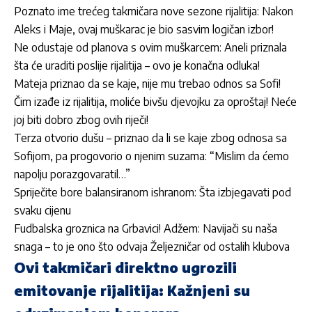
Poznato ime trećeg takmičara nove sezone rijalitija: Nakon
Aleks i Maje, ovaj muškarac je bio sasvim logičan izbor!
Ne odustaje od planova s ovim muškarcem: Aneli priznala
šta će uraditi poslije rijalitija – ovo je konačna odluka!
Mateja priznao da se kaje, nije mu trebao odnos sa Sofi!
Čim izađe iz rijalitija, moliće bivšu djevojku za oproštaj! Neće
joj biti dobro zbog ovih riječi!
Terza otvorio dušu – priznao da li se kaje zbog odnosa sa
Sofijom, pa progovorio o njenim suzama: “Mislim da ćemo
napolju porazgovaratil…”
Spriječite bore balansiranom ishranom: Šta izbjegavati pod
svaku cijenu
Fudbalska groznica na Grbavici! Adžem: Navijači su naša
snaga – to je ono što odvaja Željezničar od ostalih klubova
Ovi takmičari direktno ugrozili
emitovanje rijalitija: Kažnjeni su