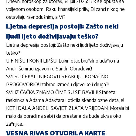
Dnevni horoskop za utorak, 8. juli 2025: Bik se opušta sa
voljenom osobom, Raku finansijski priliv, Blizanci nikog ne
ostavljaju ravnodušnim, a Vi?
Ljetna depresija postoji: Zašto neki
ljudi ljeto doživljavaju teško?
Ljetna depresija postoji: Zašto neki ljudi ljeto doživljavaju
teško?
U FINIŠU I KONJI LIPŠU! Lukin otac bru*alno uda*io na
Aneli, šokirao izjavom o Sandri Obradović!
SVI SU ČEKALI NJEGOVU REAKCIJU! KONAČNO
PROGOVORIO! Izabrao između djevojke i druga?!
SVI IZ ČAČKA ZNAMO ČIME SU SE BAVILI! Starleta
raskrinkala Adama Adaktara i otkrila skandalozne detalje!
KETI DALA ANĐELI SAVJET ZLATA VRIJEDAN: Morala bi
malo da poradi na sebi i da prestane da bude ukras oko
za*njice…
VESNA RIVAS OTVORILA KARTE