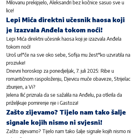
Milovanu prekipjelo, Aleksandri bez kočnice sasuo sve u
lice!
Lepi Mića direktni učesnik haosa koji
je izazvala Anđela tokom noći!
Lepi Mića direktni učesnik haosa koji je izazvala Anđela
tokom noći!
Uroš url*če na sve oko sebe, Sofija mu žest*ko uzvratila na
prozivke!
Dnevni horoskop za ponedjeljak, 7. juli 2025: Ribe u
romantičnom raspoloženju, Djevicu muče obaveze, Strijelac
zbunjen, a Vi?
Jelena Ilić priznala da se sažalila na Anđelu, pa otkrila da
priželjkuje pomirenje nje i Gastoza!
Zašto zijevamo? Tijelo nam tako šalje
signale kojih nismo ni svjesni!
Zašto zijevamo? Tijelo nam tako šalje signale kojih nismo ni