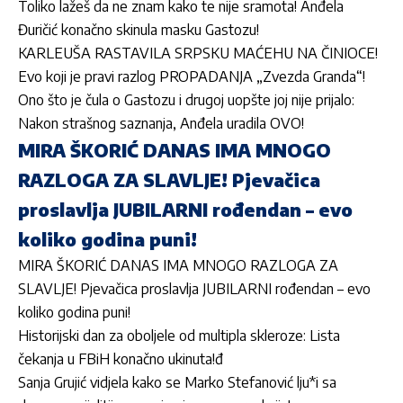
Toliko lažeš da ne znam kako te nije sramota! Anđela
Đuričić konačno skinula masku Gastozu!
KARLEUŠA RASTAVILA SRPSKU MAĆEHU NA ČINIOCE!
Evo koji je pravi razlog PROPADANJA „Zvezda Granda“!
Ono što je čula o Gastozu i drugoj uopšte joj nije prijalo:
Nakon strašnog saznanja, Anđela uradila OVO!
MIRA ŠKORIĆ DANAS IMA MNOGO
RAZLOGA ZA SLAVLJE! Pjevačica
proslavlja JUBILARNI rođendan – evo
koliko godina puni!
MIRA ŠKORIĆ DANAS IMA MNOGO RAZLOGA ZA
SLAVLJE! Pjevačica proslavlja JUBILARNI rođendan – evo
koliko godina puni!
Historijski dan za oboljele od multipla skleroze: Lista
čekanja u FBiH konačno ukinuta!đ
Sanja Grujić vidjela kako se Marko Stefanović lju*i sa