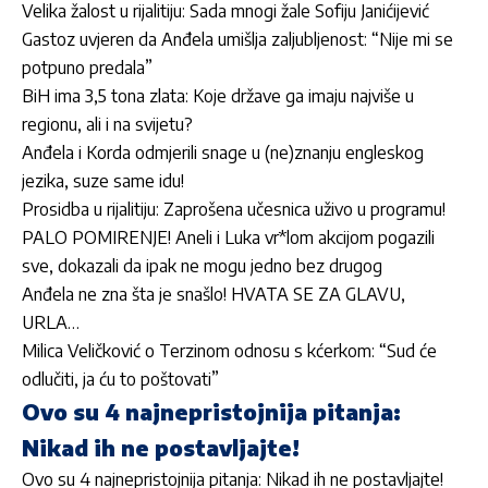
Velika žalost u rijalitiju: Sada mnogi žale Sofiju Janićijević
Gastoz uvjeren da Anđela umišlja zaljubljenost: “Nije mi se
potpuno predala”
BiH ima 3,5 tona zlata: Koje države ga imaju najviše u
regionu, ali i na svijetu?
Anđela i Korda odmjerili snage u (ne)znanju engleskog
jezika, suze same idu!
Prosidba u rijalitiju: Zaprošena učesnica uživo u programu!
PALO POMIRENJE! Aneli i Luka vr*lom akcijom pogazili
sve, dokazali da ipak ne mogu jedno bez drugog
Anđela ne zna šta je snašlo! HVATA SE ZA GLAVU,
URLA…
Milica Veličković o Terzinom odnosu s kćerkom: “Sud će
odlučiti, ja ću to poštovati”
Ovo su 4 najnepristojnija pitanja:
Nikad ih ne postavljajte!
Ovo su 4 najnepristojnija pitanja: Nikad ih ne postavljajte!