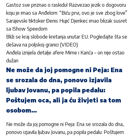
Gastoz sve priznao o raskidu! Razvezao jezik o dogovoru
koju je imao sa Anđelom: “Biću prvi, ovo je sve zbog love”
Sarajevski tiktoker Đenis Hujić Djenkec imao blizak susret
sa IShow Speedom
Bliži se kraj slobode kretanja unutar EU: Pogledajte šta se
dešava na poljskoj granici (VIDEO)
Anđela iznijela detalje afere Mime i Karića – on nije ostao
dužan
Ne može da joj pomogne ni Peja: Ena
se srozala do dna, ponovo izjavila
ljubav Jovanu, pa popila pedalu:
Poštujem oca, ali ja ću živjeti sa tom
osobom…
Ne može da joj pomogne ni Peja: Ena se srozala do dna,
ponovo izjavila ljubav Jovanu, pa popila pedalu: Poštujem