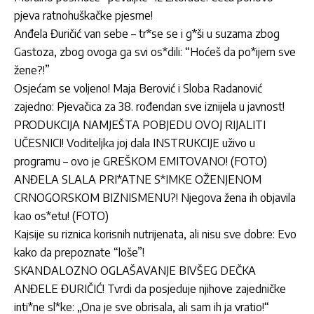
pjeva ratnohuškačke pjesme!
Anđela Đuričić van sebe – tr*se se i g*ši u suzama zbog
Gastoza, zbog ovoga ga svi os*dili: “Hoćeš da po*ijem sve
žene?!”
Osjećam se voljeno! Maja Berović i Sloba Radanović
zajedno: Pjevačica za 38. rođendan sve iznijela u javnost!
PRODUKCIJA NAMJEŠTA POBJEDU OVOJ RIJALITI
UČESNICI! Voditeljka joj dala INSTRUKCIJE uživo u
programu – ovo je GREŠKOM EMITOVANO! (FOTO)
ANĐELA SLALA PRI*ATNE S*IMKE OŽENJENOM
CRNOGORSKOM BIZNISMENU?! Njegova žena ih objavila
kao os*etu! (FOTO)
Kajsije su riznica korisnih nutrijenata, ali nisu sve dobre: Evo
kako da prepoznate “loše”!
SKANDALOZNO OGLAŠAVANJE BIVŠEG DEČKA
ANĐELE ĐURIČIĆ! Tvrdi da posjeduje njihove zajedničke
inti*ne sl*ke: „Ona je sve obrisala, ali sam ih ja vratio!“