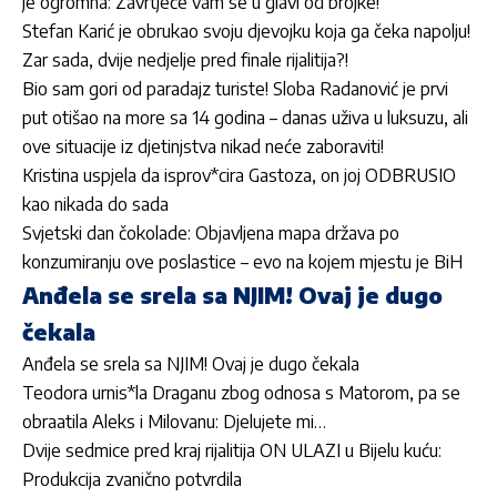
je ogromna: Zavrtjeće vam se u glavi od brojke!
Stefan Karić je obrukao svoju djevojku koja ga čeka napolju!
Zar sada, dvije nedjelje pred finale rijalitija?!
Bio sam gori od paradajz turiste! Sloba Radanović je prvi
put otišao na more sa 14 godina – danas uživa u luksuzu, ali
ove situacije iz djetinjstva nikad neće zaboraviti!
Kristina uspjela da isprov*cira Gastoza, on joj ODBRUSIO
kao nikada do sada
Svjetski dan čokolade: Objavljena mapa država po
konzumiranju ove poslastice – evo na kojem mjestu je BiH
Anđela se srela sa NJIM! Ovaj je dugo
čekala
Anđela se srela sa NJIM! Ovaj je dugo čekala
Teodora urnis*la Draganu zbog odnosa s Matorom, pa se
obraatila Aleks i Milovanu: Djelujete mi…
Dvije sedmice pred kraj rijalitija ON ULAZI u Bijelu kuću:
Produkcija zvanično potvrdila