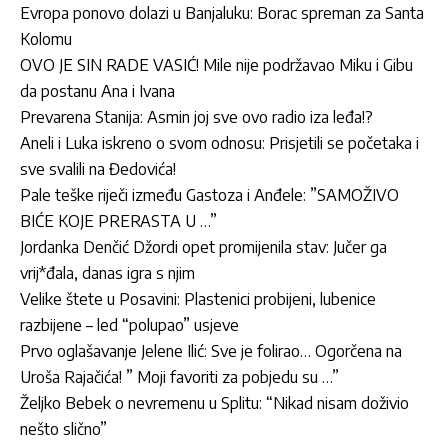
Evropa ponovo dolazi u Banjaluku: Borac spreman za Santa
Kolomu
OVO JE SIN RADE VASIĆ! Mile nije podržavao Miku i Gibu
da postanu Ana i Ivana
Prevarena Stanija: Asmin joj sve ovo radio iza leđa!?
Aneli i Luka iskreno o svom odnosu: Prisjetili se početaka i
sve svalili na Đedovića!
Pale teške riječi između Gastoza i Anđele: ”SAMOŽIVO
BIĆE KOJE PRERASTA U …”
Jordan­ka Denčić Džordi opet promijenila stav: Jučer ga
vrij*đala, danas igra s njim
Velike štete u Posavini: Plastenici probijeni, lubenice
razbijene – led “polupao” usjeve
Prvo oglašavanje Jelene Ilić: Sve je folirao… Ogorčena na
Uroša Rajačića! ” Moji favoriti za pobjedu su …”
Željko Bebek o nevremenu u Splitu: “Nikad nisam doživio
nešto slično”