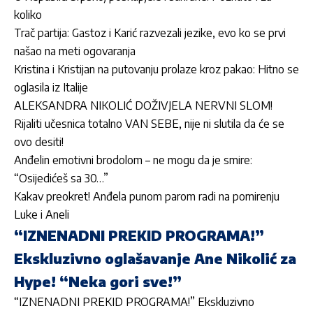
koliko
Trač partija: Gastoz i Karić razvezali jezike, evo ko se prvi
našao na meti ogovaranja
Kristina i Kristijan na putovanju prolaze kroz pakao: Hitno se
oglasila iz Italije
ALEKSANDRA NIKOLIĆ DOŽIVJELA NERVNI SLOM!
Rijaliti učesnica totalno VAN SEBE, nije ni slutila da će se
ovo desiti!
Anđelin emotivni brodolom – ne mogu da je smire:
“Osijedićeš sa 30…”
Kakav preokret! Anđela punom parom radi na pomirenju
Luke i Aneli
“IZNENADNI PREKID PROGRAMA!”
Ekskluzivno oglašavanje Ane Nikolić za
Hype! “Neka gori sve!”
“IZNENADNI PREKID PROGRAMA!” Ekskluzivno