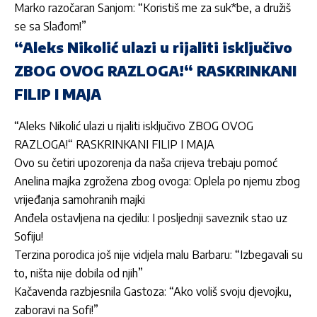
Marko razočaran Sanjom: “Koristiš me za suk*be, a družiš
se sa Slađom!”
“Aleks Nikolić ulazi u rijaliti isključivo
ZBOG OVOG RAZLOGA!“ RASKRINKANI
FILIP I MAJA
“Aleks Nikolić ulazi u rijaliti isključivo ZBOG OVOG
RAZLOGA!“ RASKRINKANI FILIP I MAJA
Ovo su četiri upozorenja da naša crijeva trebaju pomoć
Anelina majka zgrožena zbog ovoga: Oplela po njemu zbog
vrijeđanja samohranih majki
Anđela ostavljena na cjedilu: I posljednji saveznik stao uz
Sofiju!
Terzina porodica još nije vidjela malu Barbaru: “Izbegavali su
to, ništa nije dobila od njih”
Kačavenda razbjesnila Gastoza: “Ako voliš svoju djevojku,
zaboravi na Sofi!”