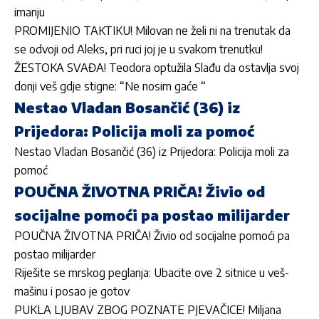
imanju
PROMIJENIO TAKTIKU! Milovan ne želi ni na trenutak da
se odvoji od Aleks, pri ruci joj je u svakom trenutku!
ŽESTOKA SVAĐA! Teodora optužila Slađu da ostavlja svoj
donji veš gdje stigne: “Ne nosim gaće “
Nestao Vladan Bosančić (36) iz
Prijedora: Policija moli za pomoć
Nestao Vladan Bosančić (36) iz Prijedora: Policija moli za
pomoć
POUČNA ŽIVOTNA PRIČA! Živio od
socijalne pomoći pa postao milijarder
POUČNA ŽIVOTNA PRIČA! Živio od socijalne pomoći pa
postao milijarder
Riješite se mrskog peglanja: Ubacite ove 2 sitnice u veš-
mašinu i posao je gotov
PUKLA LJUBAV ZBOG POZNATE PJEVAČICE! Miljana