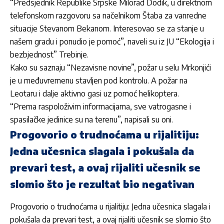
“Predsjednik Republike Srpske Milorad Dodik, u direktnom
telefonskom razgovoru sa načelnikom Štaba za vanredne
situacije Stevanom Bekanom. Interesovao se za stanje u
našem gradu i ponudio je pomoć”, naveli su iz JU “Ekologija i
bezbjednost” Trebinje.
Kako su saznaju “Nezavisne novine”, požar u selu Mrkonjići
je u međuvremenu stavljen pod kontrolu. A požar na
Leotaru i dalje aktivno gasi uz pomoć helikoptera.
“Prema raspoloživim informacijama, sve vatrogasne i
spasilačke jedinice su na terenu”, napisali su oni.
Progovorio o trudnoćama u rijalitiju:
Jedna učesnica slagala i pokušala da
prevari test, a ovaj rijaliti učesnik se
slomio što je rezultat bio negativan
Progovorio o trudnoćama u rijalitiju: Jedna učesnica slagala i
pokušala da prevari test, a ovaj rijaliti učesnik se slomio što