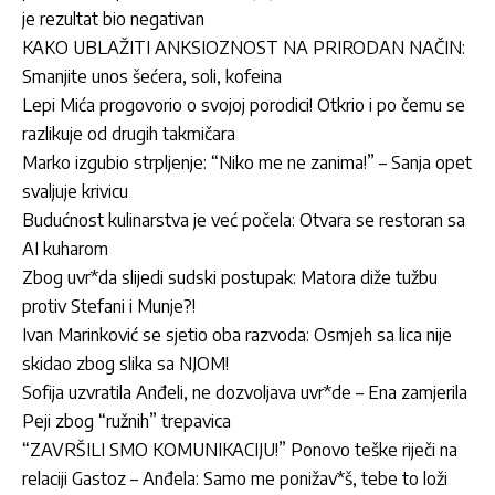
je rezultat bio negativan
KAKO UBLAŽITI ANKSIOZNOST NA PRIRODAN NAČIN:
Smanjite unos šećera, soli, kofeina
Lepi Mića progovorio o svojoj porodici! Otkrio i po čemu se
razlikuje od drugih takmičara
Marko izgubio strpljenje: “Niko me ne zanima!” – Sanja opet
svaljuje krivicu
Budućnost kulinarstva je već počela: Otvara se restoran sa
AI kuharom
Zbog uvr*da slijedi sudski postupak: Matora diže tužbu
protiv Stefani i Munje?!
Ivan Marinković se sjetio oba razvoda: Osmjeh sa lica nije
skidao zbog slika sa NJOM!
Sofija uzvratila Anđeli, ne dozvoljava uvr*de – Ena zamjerila
Peji zbog “ružnih” trepavica
“ZAVRŠILI SMO KOMUNIKACIJU!” Ponovo teške riječi na
relaciji Gastoz – Anđela: Samo me ponižav*š, tebe to loži