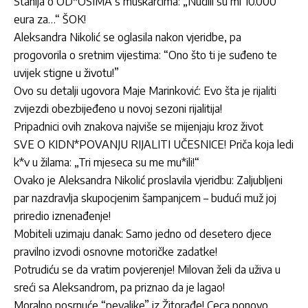
Stanija o OD*OSIMA s muškarcima: „Nudili su mi 10.000
eura za…“ ŠOK!
Aleksandra Nikolić se oglasila nakon vjeridbe, pa
progovorila o sretnim vijestima: “Ono što ti je suđeno te
uvijek stigne u životu!”
Ovo su detalji ugovora Maje Marinković: Evo šta je rijaliti
zvijezdi obezbijeđeno u novoj sezoni rijalitija!
Pripadnici ovih znakova najviše se mijenjaju kroz život
SVE O KIDN*POVANJU RIJALITI UČESNICE! Priča koja ledi
k*v u žilama: „Tri mjeseca su me mu*ili!“
Ovako je Aleksandra Nikolić proslavila vjeridbu: Zaljubljeni
par nazdravlja skupocjenim šampanjcem – budući muž joj
priredio iznenađenje!
Mobiteli uzimaju danak: Samo jedno od desetero djece
pravilno izvodi osnovne motoričke zadatke!
Potrudiću se da vratim povjerenje! Milovan želi da uživa u
sreći sa Aleksandrom, pa priznao da je lagao!
Moralno posrnuće “pevaljke” iz Žitorađe! Ceca ponovo