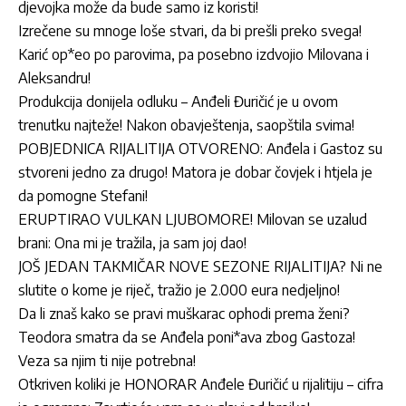
djevojka može da bude samo iz koristi!
Izrečene su mnoge loše stvari, da bi prešli preko svega!
Karić op*eo po parovima, pa posebno izdvojio Milovana i
Aleksandru!
Produkcija donijela odluku – Anđeli Đuričić je u ovom
trenutku najteže! Nakon obavještenja, saopštila svima!
POBJEDNICA RIJALITIJA OTVORENO: Anđela i Gastoz su
stvoreni jedno za drugo! Matora je dobar čovjek i htjela je
da pomogne Stefani!
ERUPTIRAO VULKAN LJUBOMORE! Milovan se uzalud
brani: Ona mi je tražila, ja sam joj dao!
JOŠ JEDAN TAKMIČAR NOVE SEZONE RIJALITIJA? Ni ne
slutite o kome je riječ, tražio je 2.000 eura nedjeljno!
Da li znaš kako se pravi muškarac ophodi prema ženi?
Teodora smatra da se Anđela poni*ava zbog Gastoza!
Veza sa njim ti nije potrebna!
Otkriven koliki je HONORAR Anđele Đuričić u rijalitiju – cifra