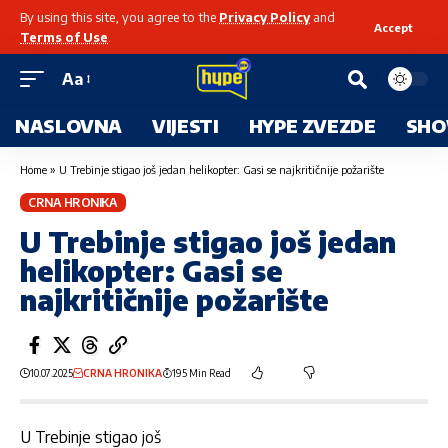
By using this site, you agree to the
Privacy Policy
and
Accept
Terms of Use
.
Aa
NASLOVNA
VIJESTI
HYPE ZVEZDE
SHO
Home
»
U Trebinje stigao još jedan helikopter: Gasi se najkritičnije požarište
CRNA HRONIKA
U Trebinje stigao još jedan
helikopter: Gasi se
najkritičnije požarište
10.07.2025
CRNA HRONIKA
195 Min Read
U Trebinje stigao još