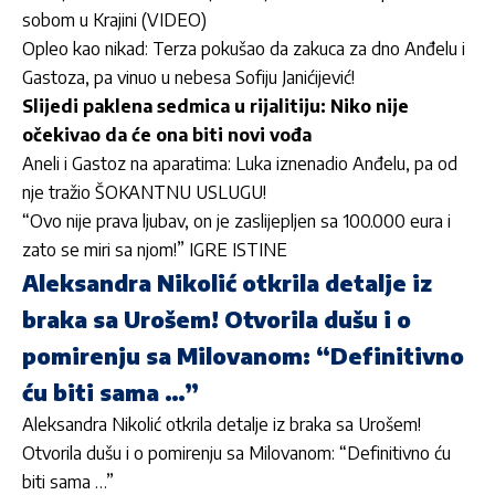
sobom u Krajini (VIDEO)
Opleo kao nikad: Terza pokušao da zakuca za dno Anđelu i
Gastoza, pa vinuo u nebesa Sofiju Janićijević!
Slijedi paklena sedmica u rijalitiju: Niko nije
očekivao da će ona biti novi vođa
Aneli i Gastoz na aparatima: Luka iznenadio Anđelu, pa od
nje tražio ŠOKANTNU USLUGU!
“Ovo nije prava ljubav, on je zaslijepljen sa 100.000 eura i
zato se miri sa njom!” IGRE ISTINE
Aleksandra Nikolić otkrila detalje iz
braka sa Urošem! Otvorila dušu i o
pomirenju sa Milovanom: “Definitivno
ću biti sama …”
Aleksandra Nikolić otkrila detalje iz braka sa Urošem!
Otvorila dušu i o pomirenju sa Milovanom: “Definitivno ću
biti sama …”