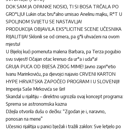
DOK SAM JA OPANKE NOSIO, TI SI BOSA TRČALA PO
GRO*LJU! Lukin otac bru*alno urnisao Anelinu majku, R*T U
SPOLJNOM SVIJETU SE NASTAVLJA!
PRODUKCIJA OBJAVILA EKS*LICITNE SCENE UČESNIKA
RIJALITIJA! Sklonili se od cimera, pa g*li uhvaćeni na ovom
mjestu!
U Bijeloj kući pomenuta malena Barbara, pa Terza pogubio
svu svijest! Očajan otac krenuo da ur*a i uda*a!
GRUJA PUCA OD BIJESA ZBOG MIME! Javno zapri*etio
Ivanu Marinkoviću, pa djevojci najavio CRVENI KARTON
HYPE HRVATSKA ZAPOČEO PROGRAM I U SLOVENIJI!
Imperija Saše Mirkovića se širi!
Skandal u rijalitiju – direktno ugrozila ovaj koncept programa:
Sprema se astronomska kazna
Džejla otvorila dušu o dečku: “Zgodan je i, naravno,
ponosan na mene”
Učesnici rijalitija u panici bježali i tražili zaklon: Sve letjelo po