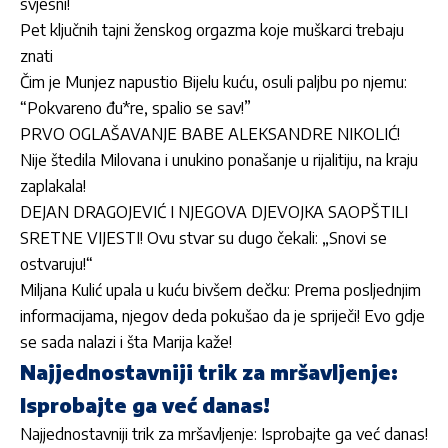
svjesni!
Pet ključnih tajni ženskog orgazma koje muškarci trebaju
znati
Čim je Munjez napustio Bijelu kuću, osuli paljbu po njemu:
“Pokvareno đu*re, spalio se sav!”
PRVO OGLAŠAVANJE BABE ALEKSANDRE NIKOLIĆ!
Nije štedila Milovana i unukino ponašanje u rijalitiju, na kraju
zaplakala!
DEJAN DRAGOJEVIĆ I NJEGOVA DJEVOJKA SAOPŠTILI
SRETNE VIJESTI! Ovu stvar su dugo čekali: „Snovi se
ostvaruju!“
Miljana Kulić upala u kuću bivšem dečku: Prema posljednjim
informacijama, njegov deda pokušao da je spriječi! Evo gdje
se sada nalazi i šta Marija kaže!
Najjednostavniji trik za mršavljenje:
Isprobajte ga već danas!
Najjednostavniji trik za mršavljenje: Isprobajte ga već danas!