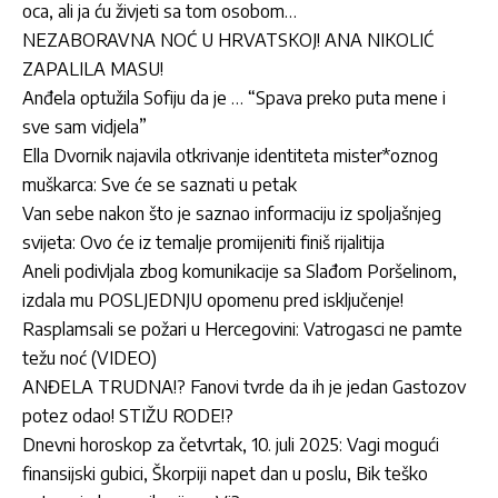
oca, ali ja ću živjeti sa tom osobom…
NEZABORAVNA NOĆ U HRVATSKOJ! ANA NIKOLIĆ
ZAPALILA MASU!
Anđela optužila Sofiju da je … “Spava preko puta mene i
sve sam vidjela”
Ella Dvornik najavila otkrivanje identiteta mister*oznog
muškarca: Sve će se saznati u petak
Van sebe nakon što je saznao informaciju iz spoljašnjeg
svijeta: Ovo će iz temalje promijeniti finiš rijalitija
Aneli podivljala zbog komunikacije sa Slađom Poršelinom,
izdala mu POSLJEDNJU opomenu pred isključenje!
Rasplamsali se požari u Hercegovini: Vatrogasci ne pamte
težu noć (VIDEO)
ANĐELA TRUDNA!? Fanovi tvrde da ih je jedan Gastozov
potez odao! STIŽU RODE!?
Dnevni horoskop za četvrtak, 10. juli 2025: Vagi mogući
finansijski gubici, Škorpiji napet dan u poslu, Bik teško