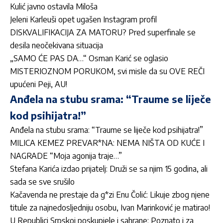
Kulić javno ostavila Miloša
Jeleni Karleuši opet ugašen Instagram profil
DISKVALIFIKACIJA ZA MATORU? Pred superfinale se
desila neočekivana situacija
„SAMO ĆE PAS DA…“ Osman Karić se oglasio
MISTERIOZNOM PORUKOM, svi misle da su OVE REČI
upućeni Peji, AU!
Anđela na stubu srama: “Traume se liječe
kod psihijatra!”
Anđela na stubu srama: “Traume se liječe kod psihijatra!”
MILICA KEMEZ PREVAR*NA: NEMA NIŠTA OD KUĆE I
NAGRADE “Moja agonija traje…”
Stefana Karića izdao prijatelj: Druži se sa njim 15 godina, ali
sada se sve srušilo
Kačavenda ne prestaje da g*zi Enu Čolić: Likuje zbog njene
titule za najnedosljedniju osobu, Ivan Marinković je matirao!
U Republici Srpskoj poskupjele i sahrane: Poznato i za