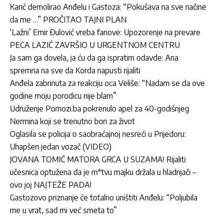
Karić demolirao Anđelu i Gastoza: “Pokušava na sve načine
da me …” PROČITAO TAJNI PLAN
‘Lažni’ Emir Đulović vreba fanove: Upozorenje na prevare
PECA LAZIĆ ZAVRŠIO U URGENTNOM CENTRU
Ja sam ga dovela, ja ću da ga ispratim odavde: Ana
spremna na sve da Korda napusti rijaliti
Anđela zabrinuta za reakciju oca Veliše: “Nadam se da ove
godine moju porodicu nije blam”
Udruženje Pomozi.ba pokrenulo apel za 40-godišnjeg
Nermina koji se trenutno bori za život
Oglasila se policija o saobraćajnoj nesreći u Prijedoru:
Uhapšen jedan vozač (VIDEO)
JOVANA TOMIĆ MATORA GRCA U SUZAMA! Rijaliti
učesnica optužena da je m*tvu majku držala u hladnjači –
ovo joj NAJTEŽE PADA!
Gastozovo priznanje će totalno uništiti Anđelu: “Poljubila
me u vrat, sad mi već smeta to”