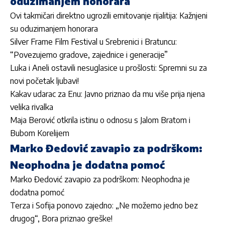
oduzimanjem honorara
Ovi takmičari direktno ugrozili emitovanje rijalitija: Kažnjeni
su oduzimanjem honorara
Silver Frame Film Festival u Srebrenici i Bratuncu:
“Povezujemo gradove, zajednice i generacije”
Luka i Aneli ostavili nesuglasice u prošlosti: Spremni su za
novi početak ljubavi!
Kakav udarac za Enu: Javno priznao da mu više prija njena
velika rivalka
Maja Berović otkrila istinu o odnosu s Jalom Bratom i
Bubom Korelijem
Marko Đedović zavapio za podrškom:
Neophodna je dodatna pomoć
Marko Đedović zavapio za podrškom: Neophodna je
dodatna pomoć
Terza i Sofija ponovo zajedno: „Ne možemo jedno bez
drugog“, Bora priznao greške!