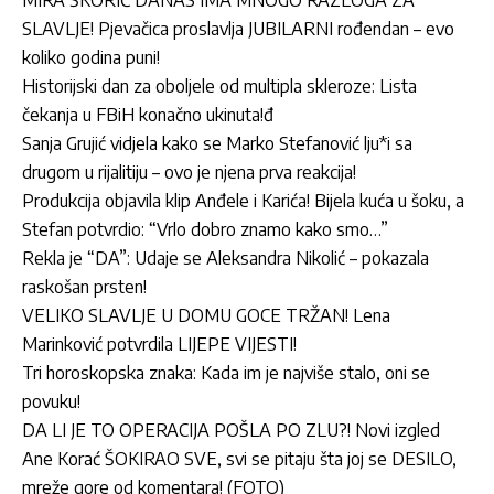
MIRA ŠKORIĆ DANAS IMA MNOGO RAZLOGA ZA
SLAVLJE! Pjevačica proslavlja JUBILARNI rođendan – evo
koliko godina puni!
Historijski dan za oboljele od multipla skleroze: Lista
čekanja u FBiH konačno ukinuta!đ
Sanja Grujić vidjela kako se Marko Stefanović lju*i sa
drugom u rijalitiju – ovo je njena prva reakcija!
Produkcija objavila klip Anđele i Karića! Bijela kuća u šoku, a
Stefan potvrdio: “Vrlo dobro znamo kako smo…”
Rekla je “DA”: Udaje se Aleksandra Nikolić – pokazala
raskošan prsten!
VELIKO SLAVLJE U DOMU GOCE TRŽAN! Lena
Marinković potvrdila LIJEPE VIJESTI!
Tri horoskopska znaka: Kada im je najviše stalo, oni se
povuku!
DA LI JE TO OPERACIJA POŠLA PO ZLU?! Novi izgled
Ane Korać ŠOKIRAO SVE, svi se pitaju šta joj se DESILO,
mreže gore od komentara! (FOTO)