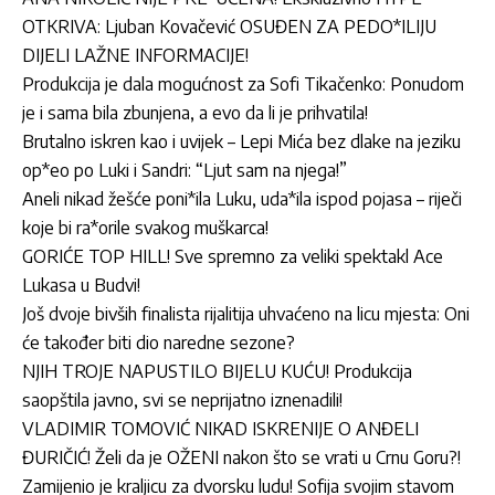
OTKRIVA: Ljuban Kovačević OSUĐEN ZA PEDO*ILIJU
DIJELI LAŽNE INFORMACIJE!
Produkcija je dala mogućnost za Sofi Tikačenko: Ponudom
je i sama bila zbunjena, a evo da li je prihvatila!
Brutalno iskren kao i uvijek – Lepi Mića bez dlake na jeziku
op*eo po Luki i Sandri: “Ljut sam na njega!”
Aneli nikad žešće poni*ila Luku, uda*ila ispod pojasa – riječi
koje bi ra*orile svakog muškarca!
GORIĆE TOP HILL! Sve spremno za veliki spektakl Ace
Lukasa u Budvi!
Još dvoje bivših finalista rijalitija uhvaćeno na licu mjesta: Oni
će također biti dio naredne sezone?
NJIH TROJE NAPUSTILO BIJELU KUĆU! Produkcija
saopštila javno, svi se neprijatno iznenadili!
VLADIMIR TOMOVIĆ NIKAD ISKRENIJE O ANĐELI
ĐURIČIĆ! Želi da je OŽENI nakon što se vrati u Crnu Goru?!
Zamijenio je kraljicu za dvorsku ludu! Sofija svojim stavom