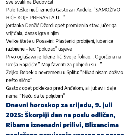
sve svalili na Đedovića!
Pale teške riječi između Gastoza i Anđele: ”SAMOŽIVO
BIĆE KOJE PRERASTA U …”
Jordan­ka Denčić Džordi opet promijenila stav: Jučer ga
vrij*đala, danas igra s njim
Velike štete u Posavini: Plastenici probijeni, lubenice
razbijene – led “polupao” usjeve
Prvo oglašavanje Jelene Ilić: Sve je folirao… Ogorčena na
Uroša Rajačića! ” Moji favoriti za pobjedu su …”
Željko Bebek o nevremenu u Splitu: “Nikad nisam doživio
nešto slično”
Gastoz opet poklekao pred Anđelom, ali ljubavi i dalje
nema: “Neću da te poljubim”
Dnevni horoskop za srijedu, 9. juli
2025: Škorpiji dan na poslu odličan,
Ribama iznenadni prilivi, Blizancima
naglašeno nerviranje vezano za posao,