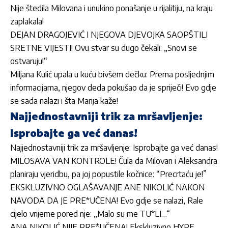
Nije štedila Milovana i unukino ponašanje u rijalitiju, na kraju
zaplakala!
DEJAN DRAGOJEVIĆ I NJEGOVA DJEVOJKA SAOPŠTILI
SRETNE VIJESTI! Ovu stvar su dugo čekali: „Snovi se
ostvaruju!“
Miljana Kulić upala u kuću bivšem dečku: Prema posljednjim
informacijama, njegov deda pokušao da je spriječi! Evo gdje
se sada nalazi i šta Marija kaže!
Najjednostavniji trik za mršavljenje:
Isprobajte ga već danas!
Najjednostavniji trik za mršavljenje: Isprobajte ga već danas!
MILOSAVA VAN KONTROLE! Čula da Milovan i Aleksandra
planiraju vjeridbu, pa joj popustile kočnice: “Precrtaću je!”
EKSKLUZIVNO OGLAŠAVANJE ANE NIKOLIĆ NAKON
NAVODA DA JE PRE*UČENA! Evo gdje se nalazi, Rale
cijelo vrijeme pored nje: „Malo su me TU*LI…“
ANA NIKOLIĆ NIJE PRE*UČENA! Ekskluzivno HYPE