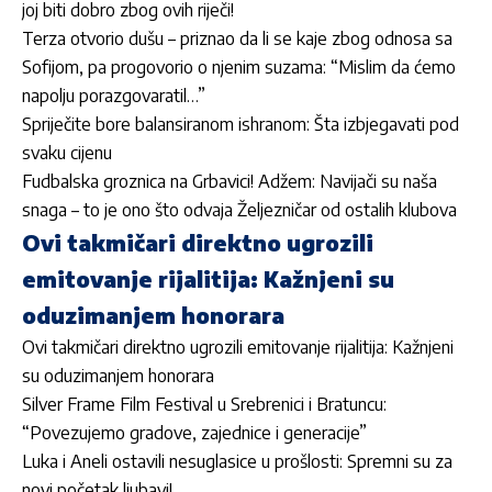
joj biti dobro zbog ovih riječi!
Terza otvorio dušu – priznao da li se kaje zbog odnosa sa
Sofijom, pa progovorio o njenim suzama: “Mislim da ćemo
napolju porazgovaratil…”
Spriječite bore balansiranom ishranom: Šta izbjegavati pod
svaku cijenu
Fudbalska groznica na Grbavici! Adžem: Navijači su naša
snaga – to je ono što odvaja Željezničar od ostalih klubova
Ovi takmičari direktno ugrozili
emitovanje rijalitija: Kažnjeni su
oduzimanjem honorara
Ovi takmičari direktno ugrozili emitovanje rijalitija: Kažnjeni
su oduzimanjem honorara
Silver Frame Film Festival u Srebrenici i Bratuncu:
“Povezujemo gradove, zajednice i generacije”
Luka i Aneli ostavili nesuglasice u prošlosti: Spremni su za
novi početak ljubavi!