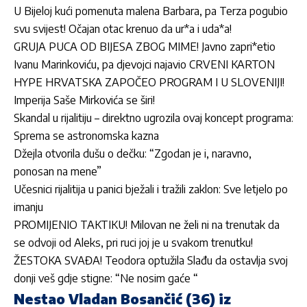
U Bijeloj kući pomenuta malena Barbara, pa Terza pogubio
svu svijest! Očajan otac krenuo da ur*a i uda*a!
GRUJA PUCA OD BIJESA ZBOG MIME! Javno zapri*etio
Ivanu Marinkoviću, pa djevojci najavio CRVENI KARTON
HYPE HRVATSKA ZAPOČEO PROGRAM I U SLOVENIJI!
Imperija Saše Mirkovića se širi!
Skandal u rijalitiju – direktno ugrozila ovaj koncept programa:
Sprema se astronomska kazna
Džejla otvorila dušu o dečku: “Zgodan je i, naravno,
ponosan na mene”
Učesnici rijalitija u panici bježali i tražili zaklon: Sve letjelo po
imanju
PROMIJENIO TAKTIKU! Milovan ne želi ni na trenutak da
se odvoji od Aleks, pri ruci joj je u svakom trenutku!
ŽESTOKA SVAĐA! Teodora optužila Slađu da ostavlja svoj
donji veš gdje stigne: “Ne nosim gaće “
Nestao Vladan Bosančić (36) iz