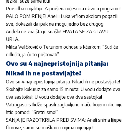
jezika, suze same idu!
Prosidba u rijalitiju: Zaprošena učesnica uživo u programu!
PALO POMIRENJE! Aneli i Luka vr*lom akcijom pogazili
sve, dokazali da ipak ne mogu jedno bez drugog
Anđela ne zna šta je snašlo! HVATA SE ZA GLAVU,
URLA…
Milica Veličković o Terzinom odnosu s kćerkom: “Sud će
odlučiti, ja ću to poštovati”
Ovo su 4 najnepristojnija pitanja:
Nikad ih ne postavljajte!
Ovo su 4 najnepristojnija pitanja: Nikad ih ne postavljajte!
Skuhajte kukuruz za samo 15 minuta: U vodu dodajte ova
dva sastojka!: U vodu dodajte ova dva sastojka!
Vatrogasci s Ilidže spasili zaglavljeno mače kojem niko nije
htio pomoći: “Sretni smo!”
SANJA JE RAZOTKRILA PRED SVIMA: Aneli snima lijepe
filmove, samo se muškarci u njima mijenjaju!