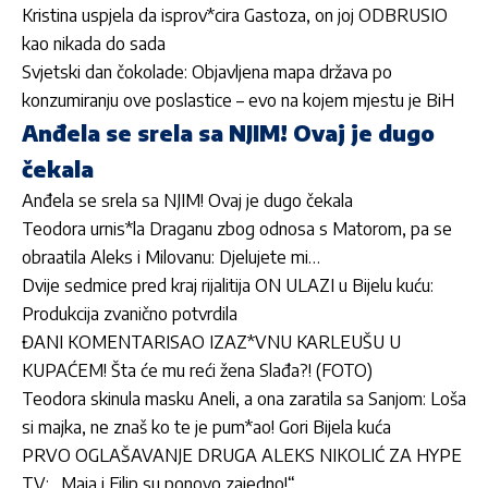
Kristina uspjela da isprov*cira Gastoza, on joj ODBRUSIO
kao nikada do sada
Svjetski dan čokolade: Objavljena mapa država po
konzumiranju ove poslastice – evo na kojem mjestu je BiH
Anđela se srela sa NJIM! Ovaj je dugo
čekala
Anđela se srela sa NJIM! Ovaj je dugo čekala
Teodora urnis*la Draganu zbog odnosa s Matorom, pa se
obraatila Aleks i Milovanu: Djelujete mi…
Dvije sedmice pred kraj rijalitija ON ULAZI u Bijelu kuću:
Produkcija zvanično potvrdila
ĐANI KOMENTARISAO IZAZ*VNU KARLEUŠU U
KUPAĆEM! Šta će mu reći žena Slađa?! (FOTO)
Teodora skinula masku Aneli, a ona zaratila sa Sanjom: Loša
si majka, ne znaš ko te je pum*ao! Gori Bijela kuća
PRVO OGLAŠAVANJE DRUGA ALEKS NIKOLIĆ ZA HYPE
TV: „Maja i Filip su ponovo zajedno!“