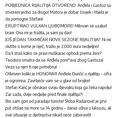
POBJEDNICA RIJALITIJA OTVORENO: Anđela i Gastoz su
stvoreni jedno za drugo! Matora je dobar čovjek i htjela je
da pomogne Stefani!
ERUPTIRAO VULKAN LJUBOMORE! Milovan se uzalud
brani: Ona mi je tražila, ja sam joj dao!
JOŠ JEDAN TAKMIČAR NOVE SEZONE RIJALITIJA? Ni ne
slutite o kome je riječ, tražio je 2.000 eura nedjeljno!
Da li znaš kako se pravi muškarac ophodi prema ženi?
Teodora smatra da se Anđela poni*ava zbog Gastoza!
Veza sa njim ti nije potrebna!
Otkriven koliki je HONORAR Anđele Đuričić u rijalitiju – cifra
je ogromna: Zavrtjeće vam se u glavi od brojke!
Stefan Karić je obrukao svoju djevojku koja ga čeka napolju!
Zar sada, dvije nedjelje pred finale rijalitija?!
Bio sam gori od paradajz turiste! Sloba Radanović je prvi
put otišao na more sa 14 godina – danas uživa u luksuzu, ali
ove situacije iz djetinjstva nikad neće zaboraviti!