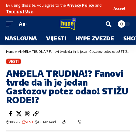
By using this site, you agree to the
Privacy Policy
and
Accept
Terms of Use
.
Aa
NASLOVNA
VIJESTI
HYPE ZVEZDE
SHO
Home
»
ANĐELA TRUDNA!? Fanovi tvrde da ih je jedan Gastozov potez odao! STIŽU RODE!?
VESTI
ANĐELA TRUDNA!? Fanovi
tvrde da ih je jedan
Gastozov potez odao! STIŽU
RODE!?
10.07.2025
VESTI
199 Min Read