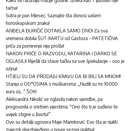
Kako se računaju mačije godine: Izreka kao 7 ljudskih nije
tačna!
Sutra je pun Mjesec: Saznajte šta donosi vašem
horoskopskom znaku!
ANĐELA ĐURIČIĆ DOTAKLA SAMO DNO! Za sva
vremena dobila ŠUT-KARTU od Gastoza – PATETIČNA
priča za pomirenje nije prošla!
NAKON PRIČE O RAZVODU, KATARINA I DARKO SE
OGLASILI! Riješili da stave tačku na sve špekulacije – ovo je
istina!
HTJELI SU DA PRODAJU KRAVU DA BI BILI SA MNOM!
Stanija o OD*OSIMA s muškarcima: „Nudili su mi 10.000
eura za…“ ŠOK!
Aleksandra Nikolić se oglasila nakon vjeridbe, pa
progovorila o sretnim vijestima: “Ono što ti je suđeno te
uvijek stigne u životu!”
Ovo su detalji ugovora Maje Marinković: Evo šta je rijaliti
zvijezdi obezbijeđeno u novoj sezoni rijalitija!