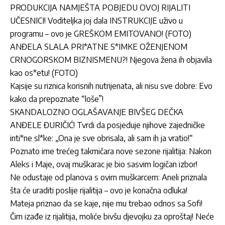
PRODUKCIJA NAMJEŠTA POBJEDU OVOJ RIJALITI
UČESNICI! Voditeljka joj dala INSTRUKCIJE uživo u
programu – ovo je GREŠKOM EMITOVANO! (FOTO)
ANĐELA SLALA PRI*ATNE S*IMKE OŽENJENOM
CRNOGORSKOM BIZNISMENU?! Njegova žena ih objavila
kao os*etu! (FOTO)
Kajsije su riznica korisnih nutrijenata, ali nisu sve dobre: Evo
kako da prepoznate “loše”!
SKANDALOZNO OGLAŠAVANJE BIVŠEG DEČKA
ANĐELE ĐURIČIĆ! Tvrdi da posjeduje njihove zajedničke
inti*ne sl*ke: „Ona je sve obrisala, ali sam ih ja vratio!“
Poznato ime trećeg takmičara nove sezone rijalitija: Nakon
Aleks i Maje, ovaj muškarac je bio sasvim logičan izbor!
Ne odustaje od planova s ovim muškarcem: Aneli priznala
šta će uraditi poslije rijalitija – ovo je konačna odluka!
Mateja priznao da se kaje, nije mu trebao odnos sa Sofi!
Čim izađe iz rijalitija, moliće bivšu djevojku za oproštaj! Neće