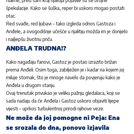
Naime, pred sam kraj rijalitija pojavile su se brojne
špekulacije. Kako se šuška, reper bi uskoro mogao postati
otac.
Red svađe, red ljubavi – tako izgleda odnos Gastoza i
Anđele, a ovogodišnje učešće u rijalitiju možda im je donijelo
i najljepšu životnu priču.
ANĐELA TRUDNA!?
Kako nagađaju fanovi, Gastoz je postao izrazito brižan
prema Anđeli. Osim toga, zabilježen je i kadar na kojem joj
miluje stomak, što je mnoge navelo da povjeruju kako je
Anđela u drugom stanju.
Ovaj trenutak privukao je veliku pažnju gledalaca, koji se
sada nadaju da će Anđela i Gastoz uskoro objaviti lijepe
vijesti – uprkos turbulentnoj prirodi njihove veze.
Ne može da joj pomogne ni Peja: Ena
se srozala do dna, ponovo izjavila