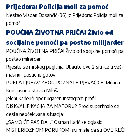
Prijedora: Policija moli za pomoć
Nestao Vladan Bosančić (36) iz Prijedora: Policija moli za
pomoć
POUČNA ŽIVOTNA PRIČA! Živio od
socijalne pomoći pa postao milijarder
POUČNA ŽIVOTNA PRIČA! Živio od socijalne pomoći pa
postao milijarder
Riješite se mrskog peglanja: Ubacite ove 2 sitnice u veš-
mašinu i posao je gotov
PUKLA LJUBAV ZBOG POZNATE PJEVAČICE! Miljana
Kulić javno ostavila Miloša
Jeleni Karleuši opet ugašen Instagram profil
DISKVALIFIKACIJA ZA MATORU? Pred superfinale se
desila neočekivana situacija
„SAMO ĆE PAS DA…“ Osman Karić se oglasio
MISTERIOZNOM PORUKOM, svi misle da su OVE REČI