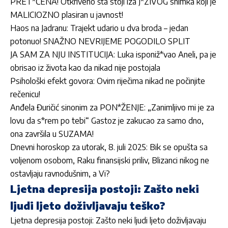
PRET*ČENA! Otkriveno šta stoji iza J*ZIVOG snimka koji je
MALICIOZNO plasiran u javnost!
Haos na Jadranu: Trajekt udario u dva broda – jedan
potonuo! SNAŽNO NEVRIJEME POGODILO SPLIT
JA SAM ZA NJU INSTITUCIJA: Luka isponiž*vao Aneli, pa je
obrisao iz života kao da nikad nije postojala
Psihološki efekt govora: Ovim riječima nikad ne počinjite
rečenicu!
Anđela Đuričić sinonim za PON*ŽENJE: „Zanimljivo mi je za
lovu da s*rem po tebi“ Gastoz je zakucao za samo dno,
ona završila u SUZAMA!
Dnevni horoskop za utorak, 8. juli 2025: Bik se opušta sa
voljenom osobom, Raku finansijski priliv, Blizanci nikog ne
ostavljaju ravnodušnim, a Vi?
Ljetna depresija postoji: Zašto neki
ljudi ljeto doživljavaju teško?
Ljetna depresija postoji: Zašto neki ljudi ljeto doživljavaju