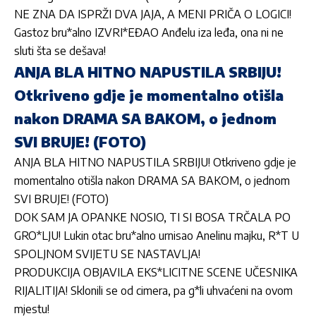
NE ZNA DA ISPRŽI DVA JAJA, A MENI PRIČA O LOGICI!
Gastoz bru*alno IZVRI*EĐAO Anđelu iza leđa, ona ni ne
sluti šta se dešava!
ANJA BLA HITNO NAPUSTILA SRBIJU!
Otkriveno gdje je momentalno otišla
nakon DRAMA SA BAKOM, o jednom
SVI BRUJE! (FOTO)
ANJA BLA HITNO NAPUSTILA SRBIJU! Otkriveno gdje je
momentalno otišla nakon DRAMA SA BAKOM, o jednom
SVI BRUJE! (FOTO)
DOK SAM JA OPANKE NOSIO, TI SI BOSA TRČALA PO
GRO*LJU! Lukin otac bru*alno urnisao Anelinu majku, R*T U
SPOLJNOM SVIJETU SE NASTAVLJA!
PRODUKCIJA OBJAVILA EKS*LICITNE SCENE UČESNIKA
RIJALITIJA! Sklonili se od cimera, pa g*li uhvaćeni na ovom
mjestu!