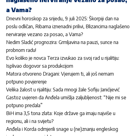
a Vama?
Dnevni horoskop za srijedu, 9. juli 2025: Škorpiji dan na
poslu odličan, Ribama iznenadni prilivi, Blizancima naglašeno
nerviranje vezano za posao, a Vama?
Nedim Sladić prognozira: Grmljavina na pauzi, sunce na
probnom radu!
Evo koliko je novca Terza izvukao za svoj rad u rijalitiju:
Isplivao dogovor sa produkcijom
Matora otvoreno Dragani: Vjerujem ti, ali još nemam
potpuno povjerenje
Velika žalost u rijalitiju: Sada mnogi žale Sofiju Janićijević
Gastoz uvjeren da Anđela umišlja zaljubljenost: “Nije mi se
potpuno predala”
BiH ima 3,5 tona zlata: Koje države ga imaju najviše u
regionu, ali i na svijetu?
Anđela i Korda odmjerili snage u (ne)znanju engleskog