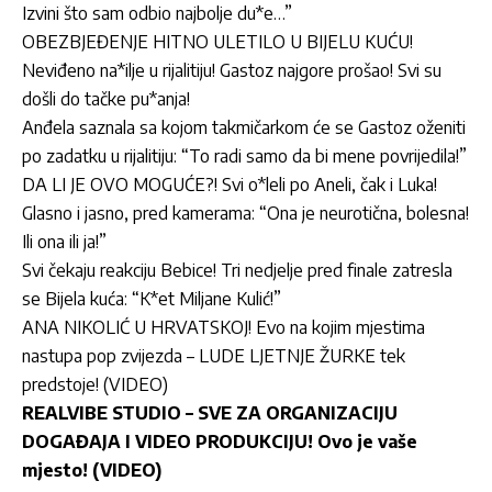
Izvini što sam odbio najbolje du*e…”
OBEZBJEĐENJE HITNO ULETILO U BIJELU KUĆU!
Neviđeno na*ilje u rijalitiju! Gastoz najgore prošao! Svi su
došli do tačke pu*anja!
Anđela saznala sa kojom takmičarkom će se Gastoz oženiti
po zadatku u rijalitiju: “To radi samo da bi mene povrijedila!”
DA LI JE OVO MOGUĆE?! Svi o*leli po Aneli, čak i Luka!
Glasno i jasno, pred kamerama: “Ona je neurotična, bolesna!
Ili ona ili ja!”
Svi čekaju reakciju Bebice! Tri nedjelje pred finale zatresla
se Bijela kuća: “K*et Miljane Kulić!”
ANA NIKOLIĆ U HRVATSKOJ! Evo na kojim mjestima
nastupa pop zvijezda – LUDE LJETNJE ŽURKE tek
predstoje! (VIDEO)
REALVIBE STUDIO – SVE ZA ORGANIZACIJU
DOGAĐAJA I VIDEO PRODUKCIJU! Ovo je vaše
mjesto! (VIDEO)