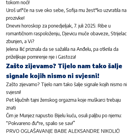
tokom noći!
Uroš url*če na sve oko sebe, Sofija mu žest*ko uzvratila na
prozivke!
Dnevni horoskop za ponedjeljak, 7. juli 2025: Ribe u
romantičnom raspoloženju, Djevicu muče obaveze, Strijelac
zbunjen, a Vi?
Jelena Ilić priznala da se sažalila na Anđelu, pa otkrila da
priželjkuje pomirenje nje i Gastoza!
Zašto zijevamo? Tijelo nam tako šalje
signale kojih nismo ni svjesni!
Zašto zijevamo? Tijelo nam tako šalje signale kojih nismo ni
svjesni!
Pet ključnih tajni ženskog orgazma koje muškarci trebaju
znati
Čim je Munjez napustio Bijelu kuću, osuli paljbu po njemu:
“Pokvareno đu*re, spalio se sav!”
PRVO OGLAŠAVANJE BABE ALEKSANDRE NIKOLIĆ!