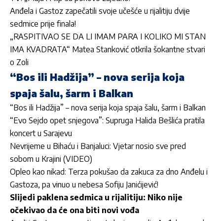
Anđela i Gastoz zapečatili svoje učešće u rijalitiju dvije
sedmice prije finala!
„RASPITIVAO SE DA LI IMAM PARA I KOLIKO MI STAN
IMA KVADRATA“ Matea Stanković otkrila šokantne stvari
o Zoli
“Bos ili Hadžija” – nova serija koja
spaja šalu, šarm i Balkan
“Bos ili Hadžija” – nova serija koja spaja šalu, šarm i Balkan
“Evo Sejdo opet snjegova”: Supruga Halida Bešlića pratila
koncert u Sarajevu
Nevrijeme u Bihaću i Banjaluci: Vjetar nosio sve pred
sobom u Krajini (VIDEO)
Opleo kao nikad: Terza pokušao da zakuca za dno Anđelu i
Gastoza, pa vinuo u nebesa Sofiju Janićijević!
Slijedi paklena sedmica u rijalitiju: Niko nije
očekivao da će ona biti novi vođa