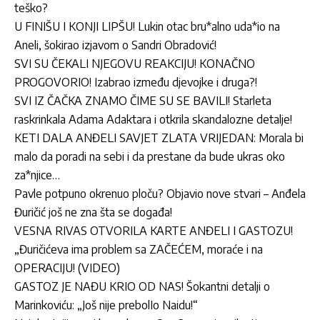
teško?
U FINIŠU I KONJI LIPŠU! Lukin otac bru*alno uda*io na
Aneli, šokirao izjavom o Sandri Obradović!
SVI SU ČEKALI NJEGOVU REAKCIJU! KONAČNO
PROGOVORIO! Izabrao između djevojke i druga?!
SVI IZ ČAČKA ZNAMO ČIME SU SE BAVILI! Starleta
raskrinkala Adama Adaktara i otkrila skandalozne detalje!
KETI DALA ANĐELI SAVJET ZLATA VRIJEDAN: Morala bi
malo da poradi na sebi i da prestane da bude ukras oko
za*njice…
Pavle potpuno okrenuo ploču? Objavio nove stvari – Anđela
Đuričić još ne zna šta se događa!
VESNA RIVAS OTVORILA KARTE ANĐELI I GASTOZU!
„Đuričićeva ima problem sa ZAČEĆEM, moraće i na
OPERACIJU! (VIDEO)
GASTOZ JE NAĐU KRIO OD NAS! Šokantni detalji o
Marinkoviću: „Još nije prebolIo Naidu!“