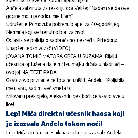
spremna na sve da Korda napusti rijaliti
Anđela zabrinuta za reakciju oca Veliše: “Nadam se da ove
godine moju porodicu nije blam”
Udruženje Pomozi.ba pokrenulo apel za 40-godišnjeg
Nermina koji se trenutno bori za život
Oglasila se policija o saobraćajnoj nesreći u Prijedoru:
Uhapšen jedan vozač (VIDEO)
JOVANA TOMIĆ MATORA GRCA U SUZAMA! Rijaliti
učesnica optužena da je m*tvu majku držala u hladnjači –
ovo joj NAJTEŽE PADA!
Gastozovo priznanje će totalno uništiti Anđelu: “Poljubila
me u vrat, sad mi već smeta to”
Milovanu prekipjelo, Aleksandri bez kočnice sasuo sve u
lice!
Lepi Mića direktni učesnik haosa koji
je izazvala Anđela tokom noći!
Lepi Mića direktni učesnik haosa koji je izazvala Anđela