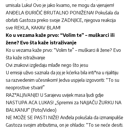
urnisala Luku! Ovo je jako kvarno, ne mogu da vjerujem!
ANĐELA ĐURIČIĆ BRUTALNO PONIŽENA! Pokušala da
obrlati Gastoza preko svoje ZADNJICE, njegova reakcija
sve REKLA, KAKAV BLAM!
Ko u vezama kaže prvo: “Volim te” – muškarci ili
žene? Evo šta kaže istraživanje
Ko u vezama kaže prvo: “Volim te” – muškarci ili žene? Evo
šta kaže istraživanje
Ovi znakovi izgledaju mlađe nego što jesu
U emisiji uživo saznala da joj je kćerka bila inti*na u rijalitiju
sa razvedenim učesnikom! Jedva uspjela izgovoriti: “To su
neoprostive stvari!”
RAZ*ALJIVANJE! U Sarajevu uvijek masa ljudi gdje
NASTUPA ACA LUKAS! „Spremni za NAJJAČU ŽURKU NA
BALKANU!“ (Foto/Video)
NE MOŽE SE PASTI NIŽE! Anđela pokušala da izmanipuliše
Gastoza svojim atributima, on je ohladio: “To se neće desiti.