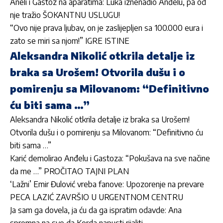
Aneli i Gastoz na aparatima: Luka iznenadio Anđelu, pa od
nje tražio ŠOKANTNU USLUGU!
“Ovo nije prava ljubav, on je zaslijepljen sa 100.000 eura i
zato se miri sa njom!” IGRE ISTINE
Aleksandra Nikolić otkrila detalje iz
braka sa Urošem! Otvorila dušu i o
pomirenju sa Milovanom: “Definitivno
ću biti sama …”
Aleksandra Nikolić otkrila detalje iz braka sa Urošem!
Otvorila dušu i o pomirenju sa Milovanom: “Definitivno ću
biti sama …”
Karić demolirao Anđelu i Gastoza: “Pokušava na sve načine
da me …” PROČITAO TAJNI PLAN
‘Lažni’ Emir Đulović vreba fanove: Upozorenje na prevare
PECA LAZIĆ ZAVRŠIO U URGENTNOM CENTRU
Ja sam ga dovela, ja ću da ga ispratim odavde: Ana