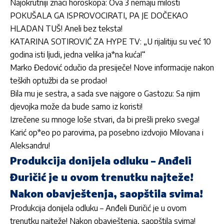
Najokrutniji znaci horoskopa: Ova 3 nemaju milosti
POKUŠALA GA ISPROVOCIRATI, PA JE DOČEKAO
HLADAN TUŠ! Aneli bez teksta!
KATARINA SOTIROVIĆ ZA HYPE TV: „U rijalitiju su već 10
godina isti ljudi, jedna velika ja*na kuća!“
Marko Đedović odučio da presiječe! Nove informacije nakon
teških optužbi da se prodao!
Bila mu je sestra, a sada sve najgore o Gastozu: Sa njim
djevojka može da bude samo iz koristi!
Izrečene su mnoge loše stvari, da bi prešli preko svega!
Karić op*eo po parovima, pa posebno izdvojio Milovana i
Aleksandru!
Produkcija donijela odluku – Anđeli
Đuričić je u ovom trenutku najteže!
Nakon obavještenja, saopštila svima!
Produkcija donijela odluku – Anđeli Đuričić je u ovom
trenutku najteže! Nakon obavještenja, saopštila svima!