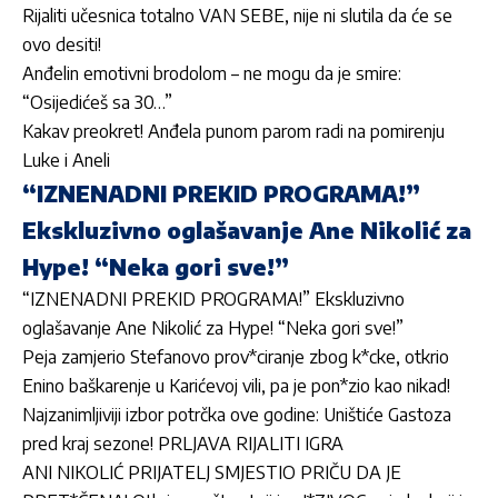
Rijaliti učesnica totalno VAN SEBE, nije ni slutila da će se
ovo desiti!
Anđelin emotivni brodolom – ne mogu da je smire:
“Osijedićeš sa 30…”
Kakav preokret! Anđela punom parom radi na pomirenju
Luke i Aneli
“IZNENADNI PREKID PROGRAMA!”
Ekskluzivno oglašavanje Ane Nikolić za
Hype! “Neka gori sve!”
“IZNENADNI PREKID PROGRAMA!” Ekskluzivno
oglašavanje Ane Nikolić za Hype! “Neka gori sve!”
Peja zamjerio Stefanovo prov*ciranje zbog k*cke, otkrio
Enino baškarenje u Karićevoj vili, pa je pon*zio kao nikad!
Najzanimljiviji izbor potrčka ove godine: Uništiće Gastoza
pred kraj sezone! PRLJAVA RIJALITI IGRA
ANI NIKOLIĆ PRIJATELJ SMJESTIO PRIČU DA JE