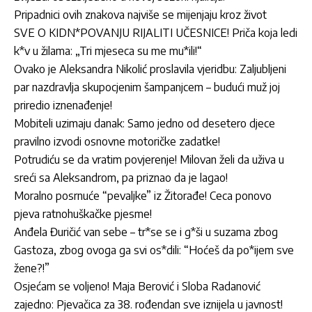
Pripadnici ovih znakova najviše se mijenjaju kroz život
SVE O KIDN*POVANJU RIJALITI UČESNICE! Priča koja ledi
k*v u žilama: „Tri mjeseca su me mu*ili!“
Ovako je Aleksandra Nikolić proslavila vjeridbu: Zaljubljeni
par nazdravlja skupocjenim šampanjcem – budući muž joj
priredio iznenađenje!
Mobiteli uzimaju danak: Samo jedno od desetero djece
pravilno izvodi osnovne motoričke zadatke!
Potrudiću se da vratim povjerenje! Milovan želi da uživa u
sreći sa Aleksandrom, pa priznao da je lagao!
Moralno posrnuće “pevaljke” iz Žitorađe! Ceca ponovo
pjeva ratnohuškačke pjesme!
Anđela Đuričić van sebe – tr*se se i g*ši u suzama zbog
Gastoza, zbog ovoga ga svi os*dili: “Hoćeš da po*ijem sve
žene?!”
Osjećam se voljeno! Maja Berović i Sloba Radanović
zajedno: Pjevačica za 38. rođendan sve iznijela u javnost!