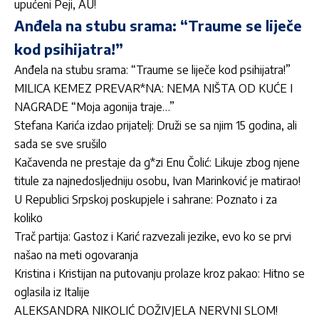
upućeni Peji, AU!
Anđela na stubu srama: “Traume se liječe
kod psihijatra!”
Anđela na stubu srama: “Traume se liječe kod psihijatra!”
MILICA KEMEZ PREVAR*NA: NEMA NIŠTA OD KUĆE I
NAGRADE “Moja agonija traje…”
Stefana Karića izdao prijatelj: Druži se sa njim 15 godina, ali
sada se sve srušilo
Kačavenda ne prestaje da g*zi Enu Čolić: Likuje zbog njene
titule za najnedosljedniju osobu, Ivan Marinković je matirao!
U Republici Srpskoj poskupjele i sahrane: Poznato i za
koliko
Trač partija: Gastoz i Karić razvezali jezike, evo ko se prvi
našao na meti ogovaranja
Kristina i Kristijan na putovanju prolaze kroz pakao: Hitno se
oglasila iz Italije
ALEKSANDRA NIKOLIĆ DOŽIVJELA NERVNI SLOM!