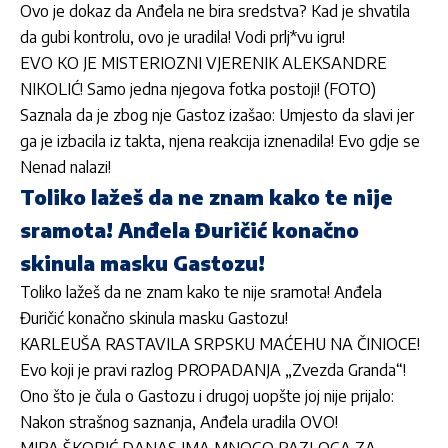
Ovo je dokaz da Anđela ne bira sredstva? Kad je shvatila
da gubi kontrolu, ovo je uradila! Vodi prlj*vu igru!
EVO KO JE MISTERIOZNI VJERENIK ALEKSANDRE
NIKOLIĆ! Samo jedna njegova fotka postoji! (FOTO)
Saznala da je zbog nje Gastoz izašao: Umjesto da slavi jer
ga je izbacila iz takta, njena reakcija iznenadila! Evo gdje se
Nenad nalazi!
Toliko lažeš da ne znam kako te nije
sramota! Anđela Đuričić konačno
skinula masku Gastozu!
Toliko lažeš da ne znam kako te nije sramota! Anđela
Đuričić konačno skinula masku Gastozu!
KARLEUŠA RASTAVILA SRPSKU MAĆEHU NA ČINIOCE!
Evo koji je pravi razlog PROPADANJA „Zvezda Granda“!
Ono što je čula o Gastozu i drugoj uopšte joj nije prijalo:
Nakon strašnog saznanja, Anđela uradila OVO!