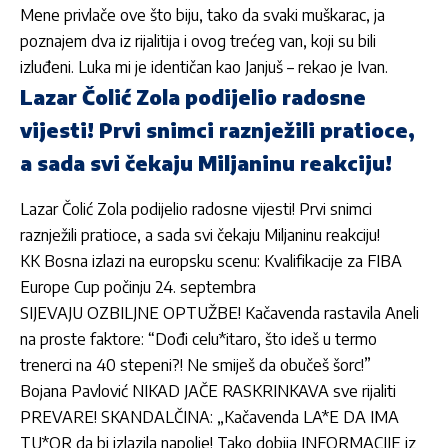
Mene privlače ove što biju, tako da svaki muškarac, ja
poznajem dva iz rijalitija i ovog trećeg van, koji su bili
izluđeni. Luka mi je identičan kao Janjuš – rekao je
Ivan
.
Lazar Čolić Zola podijelio radosne
vijesti! Prvi snimci raznježili pratioce,
a sada svi čekaju Miljaninu reakciju!
Lazar Čolić Zola podijelio radosne vijesti! Prvi snimci
raznježili pratioce, a sada svi čekaju Miljaninu reakciju!
KK Bosna izlazi na europsku scenu: Kvalifikacije za FIBA
Europe Cup počinju 24. septembra
SIJEVAJU OZBILJNE OPTUŽBE! Kačavenda rastavila Aneli
na proste faktore: “Dođi celu*itaro, što ideš u termo
trenerci na 40 stepeni?! Ne smiješ da obučeš šorc!”
Bojana Pavlović NIKAD JAČE RASKRINKAVA sve rijaliti
PREVARE! SKANDALČINA: „Kačavenda LA*E DA IMA
TU*OR da bi izlazila napolje! Tako dobija INFORMACIJE iz