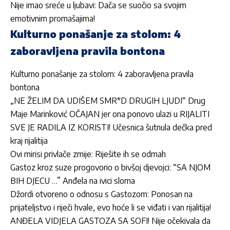
Nije imao sreće u ljubavi: Dača se suočio sa svojim
emotivnim promašajima!
Kulturno ponašanje za stolom: 4
zaboravljena pravila bontona
Kulturno ponašanje za stolom: 4 zaboravljena pravila
bontona
„NE ŽELIM DA UDIŠEM SMR*D DRUGIH LJUDI“ Drug
Maje Marinković OČAJAN jer ona ponovo ulazi u RIJALITI
SVE JE RADILA IZ KORISTI! Učesnica šutnula dečka pred
kraj rijalitija
Ovi mirisi privlače zmije: Riješite ih se odmah
Gastoz kroz suze progovorio o bivšoj djevojci: “SA NJOM
BIH DJECU …” Anđela na ivici sloma
Džordi otvoreno o odnosu s Gastozom: Ponosan na
prijateljstvo i riječi hvale, evo hoće li se viđati i van rijalitija!
ANĐELA VIDJELA GASTOZA SA SOFI! Nije očekivala da