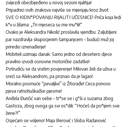
zvijezdi obezbijeđeno u novoj sezoni rijalitija!
Pripadnici ovih znakova najviše se mijenjaju kroz život
SVE O KIDN*POVANJU RIJALITI UČESNICE! Priča koja ledi
k*v u žilama: „Tri mjeseca su me mu*ili!“
Ovako je Aleksandra Nikolić proslavila vjeridbu: Zaljubljeni
par nazdravlja skupocjenim šampanjcem – budući muž joj
priredio iznenađenje!
Mobiteli uzimaju danak: Samo jedno od desetero djece
pravilno izvodi osnovne motoričke zadatke!
Potrudiću se da vratim povjerenje! Milovan želi da uživa u
sreći sa Aleksandrom, pa priznao da je lagao!
Moralno posrnuće “pevaljke” iz Žitorađe! Ceca ponovo
pjeva ratnohuškačke pjesme!
Anđela Đuričić van sebe – tr*se se i g*ši u suzama zbog
Gastoza, zbog ovoga ga svi os*dili: “Hoćeš da po*ijem sve
žene?!”
Osjećam se voljeno! Maja Berović i Sloba Radanović