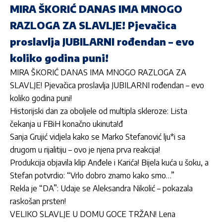
MIRA ŠKORIĆ DANAS IMA MNOGO
RAZLOGA ZA SLAVLJE! Pjevačica
proslavlja JUBILARNI rođendan – evo
koliko godina puni!
MIRA ŠKORIĆ DANAS IMA MNOGO RAZLOGA ZA
SLAVLJE! Pjevačica proslavlja JUBILARNI rođendan – evo
koliko godina puni!
Historijski dan za oboljele od multipla skleroze: Lista
čekanja u FBiH konačno ukinuta!đ
Sanja Grujić vidjela kako se Marko Stefanović lju*i sa
drugom u rijalitiju – ovo je njena prva reakcija!
Produkcija objavila klip Anđele i Karića! Bijela kuća u šoku, a
Stefan potvrdio: “Vrlo dobro znamo kako smo…”
Rekla je “DA”: Udaje se Aleksandra Nikolić – pokazala
raskošan prsten!
VELIKO SLAVLJE U DOMU GOCE TRŽAN! Lena