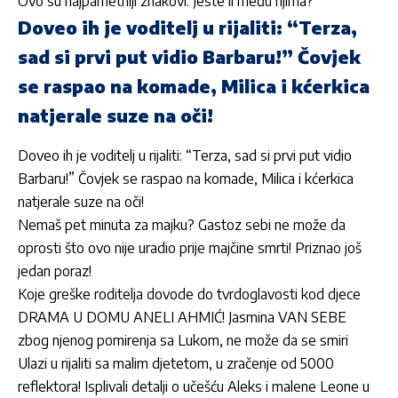
Ovo su najpametniji znakovi: Jeste li među njima?
Doveo ih je voditelj u rijaliti: “Terza,
sad si prvi put vidio Barbaru!” Čovjek
se raspao na komade, Milica i kćerkica
natjerale suze na oči!
Doveo ih je voditelj u rijaliti: “Terza, sad si prvi put vidio
Barbaru!” Čovjek se raspao na komade, Milica i kćerkica
natjerale suze na oči!
Nemaš pet minuta za majku? Gastoz sebi ne može da
oprosti što ovo nije uradio prije majčine smrti! Priznao još
jedan poraz!
Koje greške roditelja dovode do tvrdoglavosti kod djece
DRAMA U DOMU ANELI AHMIĆ! Jasmina VAN SEBE
zbog njenog pomirenja sa Lukom, ne može da se smiri
Ulazi u rijaliti sa malim djetetom, u zračenje od 5000
reflektora! Isplivali detalji o učešću Aleks i malene Leone u