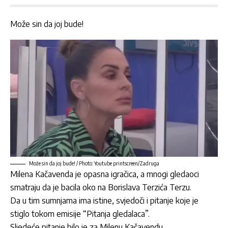
Može sin da joj bude!
Može sin da joj bude! / Photo: Youtube printscreen/Zadruga
Milena Kačavenda
je opasna igračica, a mnogi gledaoci
smatraju da je bacila oko na B
orislava Terzića Terzu
.
Da u tim sumnjama ima istine, svjedoči i pitanje koje je
stiglo tokom emisije “Pitanja gledalaca”.
Sljedeće pitanje bilo je za
Milenu Kačavendu.