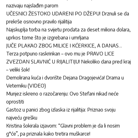
nazivaju najslađim parom
UČESNICI ŽESTOKO UDARENI PO DŽEPU! Drznuli se da
prekrše osnovno pravilo rijalitija
Najskuplja torba na svijetu prodata za deset miliona dolara,
uprkos tome što je izgrebana i umrljana
JUČE PLAKAO ZBOG MILICE I KĆERKICE, A DANAS…
Terza potpuno raskrinkan – ovo mu je PRAVO LICE
ZVEZDAN SLAVNIĆ U RIJALITIJU! Nekoliko dana pred kraj
– veliki šok!
Demolirana kuća i dvorište Dejana Dragojevića! Drama u
Veterniku (VIDEO)
Munjez iskreno o razočarenju: Ovo Stefani nikad neće
oprostiti
Gastoz u panici zbog izlaska iz rijalitija: Priznao svoju
najveću grešku
Kristina šokirala izjavom: “Glavni problem je da li nosim
g*će”, pa priznala kako tretira muškarce!