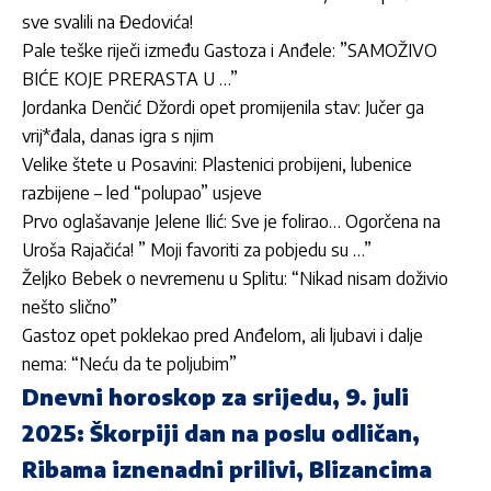
sve svalili na Đedovića!
Pale teške riječi između Gastoza i Anđele: ”SAMOŽIVO
BIĆE KOJE PRERASTA U …”
Jordan­ka Denčić Džordi opet promijenila stav: Jučer ga
vrij*đala, danas igra s njim
Velike štete u Posavini: Plastenici probijeni, lubenice
razbijene – led “polupao” usjeve
Prvo oglašavanje Jelene Ilić: Sve je folirao… Ogorčena na
Uroša Rajačića! ” Moji favoriti za pobjedu su …”
Željko Bebek o nevremenu u Splitu: “Nikad nisam doživio
nešto slično”
Gastoz opet poklekao pred Anđelom, ali ljubavi i dalje
nema: “Neću da te poljubim”
Dnevni horoskop za srijedu, 9. juli
2025: Škorpiji dan na poslu odličan,
Ribama iznenadni prilivi, Blizancima