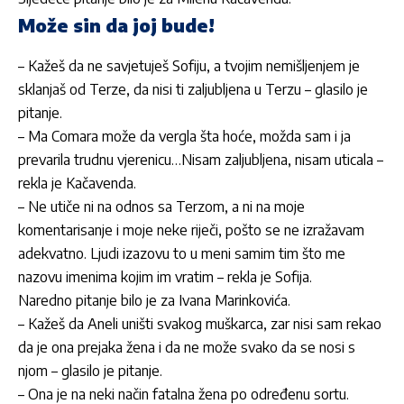
Može sin da joj bude!
– Kažeš da ne savjetuješ
Sofiju
, a tvojim nemišljenjem je
sklanjaš od
Terze
, da nisi ti zaljubljena u
Terzu
– glasilo je
pitanje.
– Ma Comara može da vergla šta hoće, možda sam i ja
prevarila trudnu vjerenicu…Nisam zaljubljena, nisam uticala –
rekla je
Kačavenda
.
– Ne utiče ni na odnos sa
Terzom
, a ni na moje
komentarisanje i moje neke riječi, pošto se ne izražavam
adekvatno. Ljudi izazovu to u meni samim tim što me
nazovu imenima kojim im vratim – rekla je
Sofija
.
Naredno pitanje bilo je za
Ivana Marinkovića
.
– Kažeš da
Aneli
uništi svakog muškarca, zar nisi sam rekao
da je ona prejaka žena i da ne može svako da se nosi s
njom – glasilo je pitanje.
– Ona je na neki način fatalna žena po određenu sortu.