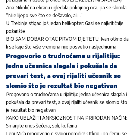
Ana Nikolić na ekranu ugledala pokojnog oca, pa se slomila:
“Nije lijepo sve što se dešavalo, ali…”
U Trebinje stigao još jedan helikopter: Gasi se najkritičnije
požarište
BIO SAM DOBAR OTAC PRVOM DJETETU: Ivan otkrio da
li se kaje što više vremena nije posvetio nasljednicima
Progovorio o trudnoćama u rijalitiju:
Jedna učesnica slagala i pokušala da
prevari test, a ovaj rijaliti učesnik se
slomio što je rezultat bio negativan
Progovorio o trudnoćama u rijalitiju: Jedna učesnica slagala i
pokušala da prevari test, a ovaj rijaliti učesnik se slomio što
je rezultat bio negativan
KAKO UBLAŽITI ANKSIOZNOST NA PRIRODAN NAČIN:
Smanjite unos šećera, soli, kofeina
Lepi Mića progovorio o svojoj porodici! Otkrio i po čemu se