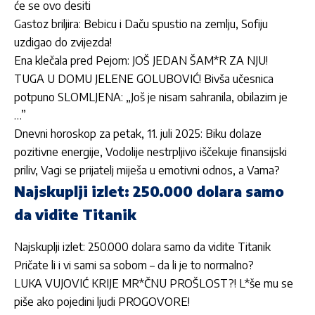
će se ovo desiti
Gastoz briljira: Bebicu i Daču spustio na zemlju, Sofiju
uzdigao do zvijezda!
Ena klečala pred Pejom: JOŠ JEDAN ŠAM*R ZA NJU!
TUGA U DOMU JELENE GOLUBOVIĆ! Bivša učesnica
potpuno SLOMLJENA: „Još je nisam sahranila, obilazim je
…”
Dnevni horoskop za petak, 11. juli 2025: Biku dolaze
pozitivne energije, Vodolije nestrpljivo iščekuje finansijski
priliv, Vagi se prijatelj miješa u emotivni odnos, a Vama?
Najskuplji izlet: 250.000 dolara samo
da vidite Titanik
Najskuplji izlet: 250.000 dolara samo da vidite Titanik
Pričate li i vi sami sa sobom – da li je to normalno?
LUKA VUJOVIĆ KRIJE MR*ČNU PROŠLOST?! L*še mu se
piše ako pojedini ljudi PROGOVORE!