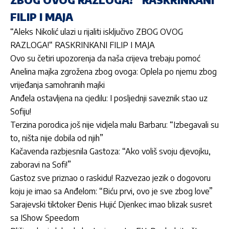
FILIP I MAJA
“Aleks Nikolić ulazi u rijaliti isključivo ZBOG OVOG
RAZLOGA!“ RASKRINKANI FILIP I MAJA
Ovo su četiri upozorenja da naša crijeva trebaju pomoć
Anelina majka zgrožena zbog ovoga: Oplela po njemu zbog
vrijeđanja samohranih majki
Anđela ostavljena na cjedilu: I posljednji saveznik stao uz
Sofiju!
Terzina porodica još nije vidjela malu Barbaru: “Izbegavali su
to, ništa nije dobila od njih”
Kačavenda razbjesnila Gastoza: “Ako voliš svoju djevojku,
zaboravi na Sofi!”
Gastoz sve priznao o raskidu! Razvezao jezik o dogovoru
koju je imao sa Anđelom: “Biću prvi, ovo je sve zbog love”
Sarajevski tiktoker Đenis Hujić Djenkec imao blizak susret
sa IShow Speedom