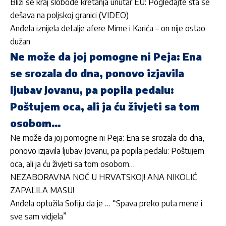
Bliži se kraj slobode kretanja unutar EU: Pogledajte šta se
dešava na poljskoj granici (VIDEO)
Anđela iznijela detalje afere Mime i Karića – on nije ostao
dužan
Ne može da joj pomogne ni Peja: Ena
se srozala do dna, ponovo izjavila
ljubav Jovanu, pa popila pedalu:
Poštujem oca, ali ja ću živjeti sa tom
osobom…
Ne može da joj pomogne ni Peja: Ena se srozala do dna,
ponovo izjavila ljubav Jovanu, pa popila pedalu: Poštujem
oca, ali ja ću živjeti sa tom osobom…
NEZABORAVNA NOĆ U HRVATSKOJ! ANA NIKOLIĆ
ZAPALILA MASU!
Anđela optužila Sofiju da je … “Spava preko puta mene i
sve sam vidjela”