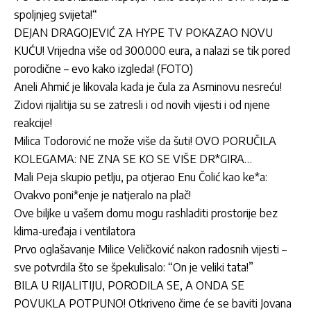
spoljnjeg svijeta!“
DEJAN DRAGOJEVIĆ ZA HYPE TV POKAZAO NOVU
KUĆU! Vrijedna više od 300.000 eura, a nalazi se tik pored
porodične – evo kako izgleda! (FOTO)
Aneli Ahmić je likovala kada je čula za Asminovu nesreću!
Zidovi rijalitija su se zatresli i od novih vijesti i od njene
reakcije!
Milica Todorović ne može više da šuti! OVO PORUČILA
KOLEGAMA: NE ZNA SE KO SE VIŠE DR*GIRA…
Mali Peja skupio petlju, pa otjerao Enu Čolić kao ke*a:
Ovakvo poni*enje je natjeralo na plač!
Ove biljke u vašem domu mogu rashladiti prostorije bez
klima-uređaja i ventilatora
Prvo oglašavanje Milice Veličković nakon radosnih vijesti –
sve potvrdila što se špekulisalo: “On je veliki tata!”
BILA U RIJALITIJU, PORODILA SE, A ONDA SE
POVUKLA POTPUNO! Otkriveno čime će se baviti Jovana