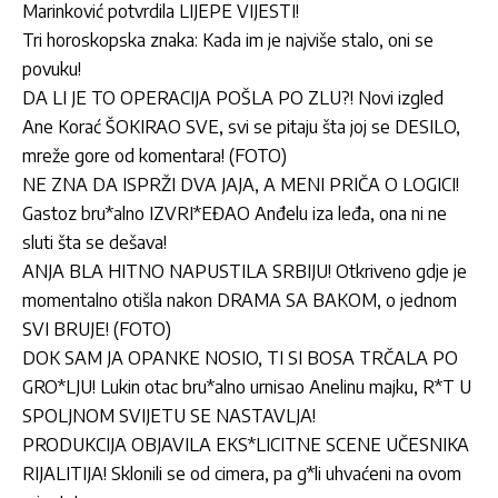
Marinković potvrdila LIJEPE VIJESTI!
Tri horoskopska znaka: Kada im je najviše stalo, oni se
povuku!
DA LI JE TO OPERACIJA POŠLA PO ZLU?! Novi izgled
Ane Korać ŠOKIRAO SVE, svi se pitaju šta joj se DESILO,
mreže gore od komentara! (FOTO)
NE ZNA DA ISPRŽI DVA JAJA, A MENI PRIČA O LOGICI!
Gastoz bru*alno IZVRI*EĐAO Anđelu iza leđa, ona ni ne
sluti šta se dešava!
ANJA BLA HITNO NAPUSTILA SRBIJU! Otkriveno gdje je
momentalno otišla nakon DRAMA SA BAKOM, o jednom
SVI BRUJE! (FOTO)
DOK SAM JA OPANKE NOSIO, TI SI BOSA TRČALA PO
GRO*LJU! Lukin otac bru*alno urnisao Anelinu majku, R*T U
SPOLJNOM SVIJETU SE NASTAVLJA!
PRODUKCIJA OBJAVILA EKS*LICITNE SCENE UČESNIKA
RIJALITIJA! Sklonili se od cimera, pa g*li uhvaćeni na ovom