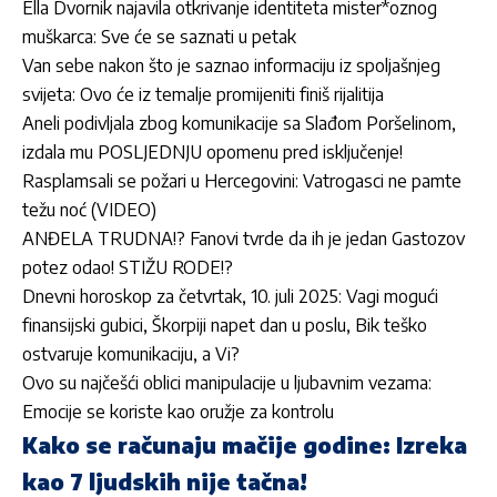
Ella Dvornik najavila otkrivanje identiteta mister*oznog
muškarca: Sve će se saznati u petak
Van sebe nakon što je saznao informaciju iz spoljašnjeg
svijeta: Ovo će iz temalje promijeniti finiš rijalitija
Aneli podivljala zbog komunikacije sa Slađom Poršelinom,
izdala mu POSLJEDNJU opomenu pred isključenje!
Rasplamsali se požari u Hercegovini: Vatrogasci ne pamte
težu noć (VIDEO)
ANĐELA TRUDNA!? Fanovi tvrde da ih je jedan Gastozov
potez odao! STIŽU RODE!?
Dnevni horoskop za četvrtak, 10. juli 2025: Vagi mogući
finansijski gubici, Škorpiji napet dan u poslu, Bik teško
ostvaruje komunikaciju, a Vi?
Ovo su najčešći oblici manipulacije u ljubavnim vezama:
Emocije se koriste kao oružje za kontrolu
Kako se računaju mačije godine: Izreka
kao 7 ljudskih nije tačna!