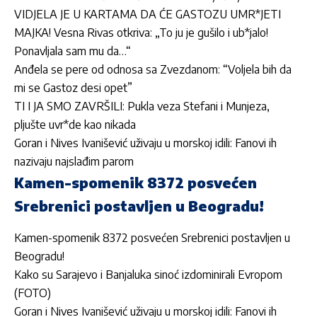
VIDJELA JE U KARTAMA DA ĆE GASTOZU UMR*JETI
MAJKA! Vesna Rivas otkriva: „To ju je gušilo i ub*jalo!
Ponavljala sam mu da…“
Anđela se pere od odnosa sa Zvezdanom: “Voljela bih da
mi se Gastoz desi opet”
TI I JA SMO ZAVRŠILI: Pukla veza Stefani i Munjeza,
pljušte uvr*de kao nikada
Goran i Nives Ivanišević uživaju u morskoj idili: Fanovi ih
nazivaju najslađim parom
Kamen-spomenik 8372 posvećen
Srebrenici postavljen u Beogradu!
Kamen-spomenik 8372 posvećen Srebrenici postavljen u
Beogradu!
Kako su Sarajevo i Banjaluka sinoć izdominirali Evropom
(FOTO)
Goran i Nives Ivanišević uživaju u morskoj idili: Fanovi ih