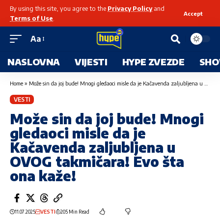
By using this site, you agree to the
Privacy Policy
and
Accept
Terms of Use
.
Aa
NASLOVNA
VIJESTI
HYPE ZVEZDE
SHO
Home
»
Može sin da joj bude! Mnogi gledaoci misle da je Kačavenda zaljubljena u OVOG takmičara! Evo šta ona kaže!
VESTI
Može sin da joj bude! Mnogi
gledaoci misle da je
Kačavenda zaljubljena u
OVOG takmičara! Evo šta
ona kaže!
11.07.2025
VESTI
205 Min Read