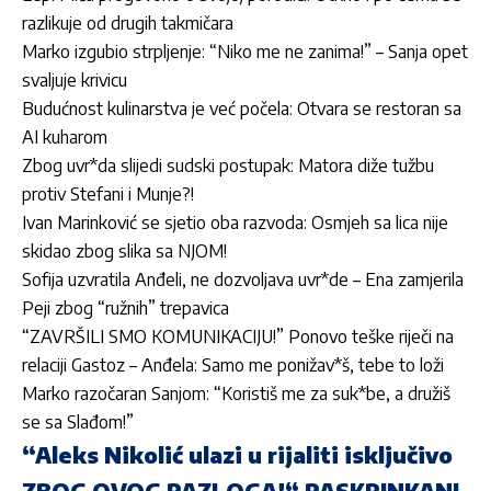
razlikuje od drugih takmičara
Marko izgubio strpljenje: “Niko me ne zanima!” – Sanja opet
svaljuje krivicu
Budućnost kulinarstva je već počela: Otvara se restoran sa
AI kuharom
Zbog uvr*da slijedi sudski postupak: Matora diže tužbu
protiv Stefani i Munje?!
Ivan Marinković se sjetio oba razvoda: Osmjeh sa lica nije
skidao zbog slika sa NJOM!
Sofija uzvratila Anđeli, ne dozvoljava uvr*de – Ena zamjerila
Peji zbog “ružnih” trepavica
“ZAVRŠILI SMO KOMUNIKACIJU!” Ponovo teške riječi na
relaciji Gastoz – Anđela: Samo me ponižav*š, tebe to loži
Marko razočaran Sanjom: “Koristiš me za suk*be, a družiš
se sa Slađom!”
“Aleks Nikolić ulazi u rijaliti isključivo
ZBOG OVOG RAZLOGA!“ RASKRINKANI