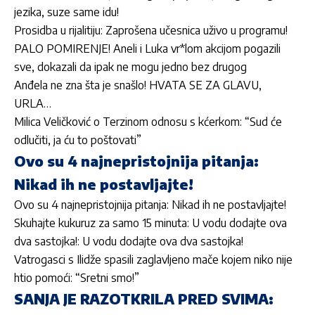
jezika, suze same idu!
Prosidba u rijalitiju: Zaprošena učesnica uživo u programu!
PALO POMIRENJE! Aneli i Luka vr*lom akcijom pogazili
sve, dokazali da ipak ne mogu jedno bez drugog
Anđela ne zna šta je snašlo! HVATA SE ZA GLAVU,
URLA…
Milica Veličković o Terzinom odnosu s kćerkom: “Sud će
odlučiti, ja ću to poštovati”
Ovo su 4 najnepristojnija pitanja:
Nikad ih ne postavljajte!
Ovo su 4 najnepristojnija pitanja: Nikad ih ne postavljajte!
Skuhajte kukuruz za samo 15 minuta: U vodu dodajte ova
dva sastojka!: U vodu dodajte ova dva sastojka!
Vatrogasci s Ilidže spasili zaglavljeno mače kojem niko nije
htio pomoći: “Sretni smo!”
SANJA JE RAZOTKRILA PRED SVIMA: