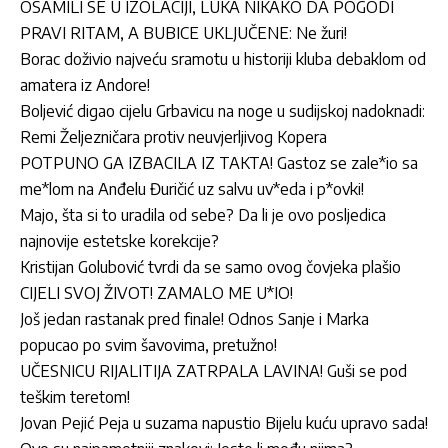
OSAMILI SE U IZOLACIJI, LUKA NIKAKO DA POGODI
PRAVI RITAM, A BUBICE UKLJUČENE: Ne žuri!
Borac doživio najveću sramotu u historiji kluba debaklom od
amatera iz Andore!
Boljević digao cijelu Grbavicu na noge u sudijskoj nadoknadi:
Remi Željezničara protiv neuvjerljivog Kopera
POTPUNO GA IZBACILA IZ TAKTA! Gastoz se zale*io sa
me*lom na Anđelu Đuričić uz salvu uv*eda i p*ovki!
Majo, šta si to uradila od sebe? Da li je ovo posljedica
najnovije estetske korekcije?
Kristijan Golubović tvrdi da se samo ovog čovjeka plašio
CIJELI SVOJ ŽIVOT! ZAMALO ME U*IO!
Još jedan rastanak pred finale! Odnos Sanje i Marka
popucao po svim šavovima, pretužno!
UČESNICU RIJALITIJA ZATRPALA LAVINA! Guši se pod
teškim teretom!
Jovan Pejić Peja u suzama napustio Bijelu kuću upravo sada!