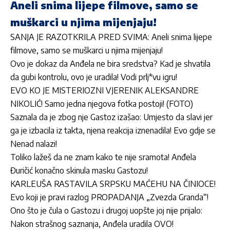
Aneli snima lijepe filmove, samo se
muškarci u njima mijenjaju!
SANJA JE RAZOTKRILA PRED SVIMA: Aneli snima lijepe
filmove, samo se muškarci u njima mijenjaju!
Ovo je dokaz da Anđela ne bira sredstva? Kad je shvatila
da gubi kontrolu, ovo je uradila! Vodi prlj*vu igru!
EVO KO JE MISTERIOZNI VJERENIK ALEKSANDRE
NIKOLIĆ! Samo jedna njegova fotka postoji! (FOTO)
Saznala da je zbog nje Gastoz izašao: Umjesto da slavi jer
ga je izbacila iz takta, njena reakcija iznenadila! Evo gdje se
Nenad nalazi!
Toliko lažeš da ne znam kako te nije sramota! Anđela
Đuričić konačno skinula masku Gastozu!
KARLEUŠA RASTAVILA SRPSKU MAĆEHU NA ČINIOCE!
Evo koji je pravi razlog PROPADANJA „Zvezda Granda“!
Ono što je čula o Gastozu i drugoj uopšte joj nije prijalo:
Nakon strašnog saznanja, Anđela uradila OVO!