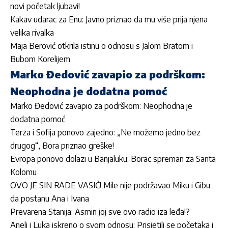
novi početak ljubavi!
Kakav udarac za Enu: Javno priznao da mu više prija njena
velika rivalka
Maja Berović otkrila istinu o odnosu s Jalom Bratom i
Bubom Korelijem
Marko Đedović zavapio za podrškom:
Neophodna je dodatna pomoć
Marko Đedović zavapio za podrškom: Neophodna je
dodatna pomoć
Terza i Sofija ponovo zajedno: „Ne možemo jedno bez
drugog“, Bora priznao greške!
Evropa ponovo dolazi u Banjaluku: Borac spreman za Santa
Kolomu
OVO JE SIN RADE VASIĆ! Mile nije podržavao Miku i Gibu
da postanu Ana i Ivana
Prevarena Stanija: Asmin joj sve ovo radio iza leđa!?
Aneli i Luka iskreno o svom odnosu: Prisjetili se početaka i