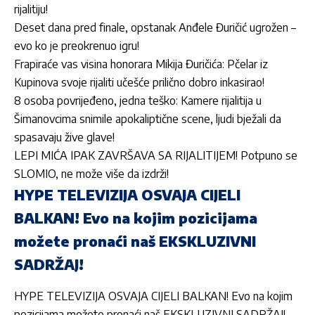
rijalitiju!
Deset dana pred finale, opstanak Anđele Đuričić ugrožen –
evo ko je preokrenuo igru!
Frapiraće vas visina honorara Mikija Đuričića: Pčelar iz
Kupinova svoje rijaliti učešće prilično dobro inkasirao!
8 osoba povrijeđeno, jedna teško: Kamere rijalitija u
Šimanovcima snimile apokaliptične scene, ljudi bježali da
spasavaju žive glave!
LEPI MIĆA IPAK ZAVRŠAVA SA RIJALITIJEM! Potpuno se
SLOMIO, ne može više da izdrži!
HYPE TELEVIZIJA OSVAJA CIJELI
BALKAN! Evo na kojim pozicijama
možete pronaći naš EKSKLUZIVNI
SADRŽAJ!
HYPE TELEVIZIJA OSVAJA CIJELI BALKAN! Evo na kojim
pozicijama možete pronaći naš EKSKLUZIVNI SADRŽAJ!