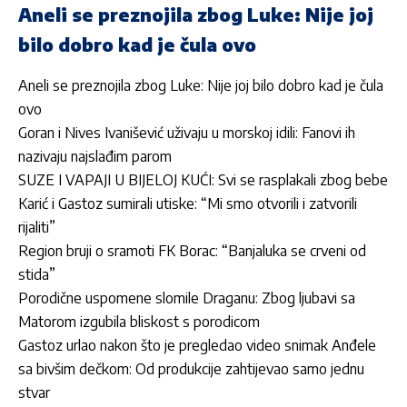
Aneli se preznojila zbog Luke: Nije joj
bilo dobro kad je čula ovo
Aneli se preznojila zbog Luke: Nije joj bilo dobro kad je čula
ovo
Goran i Nives Ivanišević uživaju u morskoj idili: Fanovi ih
nazivaju najslađim parom
SUZE I VAPAJI U BIJELOJ KUĆI: Svi se rasplakali zbog bebe
Karić i Gastoz sumirali utiske: “Mi smo otvorili i zatvorili
rijaliti”
Region bruji o sramoti FK Borac: “Banjaluka se crveni od
stida”
Porodične uspomene slomile Draganu: Zbog ljubavi sa
Matorom izgubila bliskost s porodicom
Gastoz urlao nakon što je pregledao video snimak Anđele
sa bivšim dečkom: Od produkcije zahtijevao samo jednu
stvar