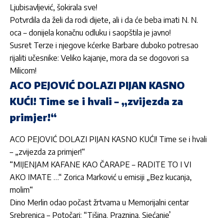
Ljubisavljević, šokirala sve!
Potvrdila da želi da rodi dijete, ali i da će beba imati N. N.
oca – donijela konačnu odluku i saopštila je javno!
Susret Terze i njegove kćerke Barbare duboko potresao
rijaliti učesnike: Veliko kajanje, mora da se dogovori sa
Milicom!
ACO PEJOVIĆ DOLAZI PIJAN KASNO
KUĆI! Time se i hvali – „zvijezda za
primjer!“
ACO PEJOVIĆ DOLAZI PIJAN KASNO KUĆI! Time se i hvali
– „zvijezda za primjer!“
“MIJENJAM KAFANE KAO ČARAPE – RADITE TO I VI
AKO IMATE …“ Zorica Marković u emisiji „Bez kucanja,
molim“
Dino Merlin odao počast žrtvama u Memorijalni centar
Srebrenica – Potočari: “Tišina. Praznina. Sjećanje’