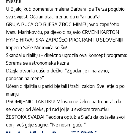
mjestu!
U Bijeloj kući pomenuta malena Barbara, pa Terza pogubio
svu svijest! Očajan otac krenuo da ur*a i uda*a!
GRUJA PUCA OD BIJESA ZBOG MIME! Javno zapri*etio
Ivanu Marinkoviću, pa djevojci najavio CRVENI KARTON
HYPE HRVATSKA ZAPOČEO PROGRAM I U SLOVENIJI!
Imperija Saše Mirkovića se širi!
Skandal u rijalitiju – direktno ugrozila ovaj koncept programa:
Sprema se astronomska kazna
Džejla otvorila dušu o dečku: “Zgodan je i, naravno,
ponosan na mene”
Učesnici rijalitija u panici bježali i tražili zaklon: Sve letjelo po
imanju
PROMIJENIO TAKTIKU! Milovan ne želi ni na trenutak da
se odvoji od Aleks, pri ruci joj je u svakom trenutku!
ŽESTOKA SVAĐA! Teodora optužila Slađu da ostavlja svoj
donji veš gdje stigne: “Ne nosim gaće “