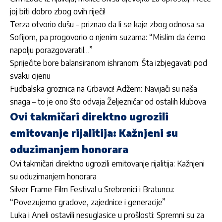
joj biti dobro zbog ovih riječi!
Terza otvorio dušu – priznao da li se kaje zbog odnosa sa
Sofijom, pa progovorio o njenim suzama: “Mislim da ćemo
napolju porazgovaratil…”
Spriječite bore balansiranom ishranom: Šta izbjegavati pod
svaku cijenu
Fudbalska groznica na Grbavici! Adžem: Navijači su naša
snaga – to je ono što odvaja Željezničar od ostalih klubova
Ovi takmičari direktno ugrozili
emitovanje rijalitija: Kažnjeni su
oduzimanjem honorara
Ovi takmičari direktno ugrozili emitovanje rijalitija: Kažnjeni
su oduzimanjem honorara
Silver Frame Film Festival u Srebrenici i Bratuncu:
“Povezujemo gradove, zajednice i generacije”
Luka i Aneli ostavili nesuglasice u prošlosti: Spremni su za