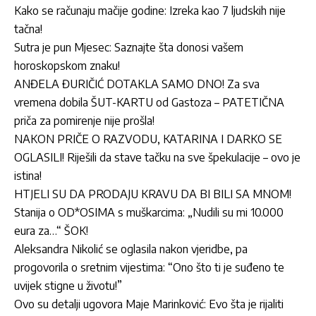
Kako se računaju mačije godine: Izreka kao 7 ljudskih nije
tačna!
Sutra je pun Mjesec: Saznajte šta donosi vašem
horoskopskom znaku!
ANĐELA ĐURIČIĆ DOTAKLA SAMO DNO! Za sva
vremena dobila ŠUT-KARTU od Gastoza – PATETIČNA
priča za pomirenje nije prošla!
NAKON PRIČE O RAZVODU, KATARINA I DARKO SE
OGLASILI! Riješili da stave tačku na sve špekulacije – ovo je
istina!
HTJELI SU DA PRODAJU KRAVU DA BI BILI SA MNOM!
Stanija o OD*OSIMA s muškarcima: „Nudili su mi 10.000
eura za…“ ŠOK!
Aleksandra Nikolić se oglasila nakon vjeridbe, pa
progovorila o sretnim vijestima: “Ono što ti je suđeno te
uvijek stigne u životu!”
Ovo su detalji ugovora Maje Marinković: Evo šta je rijaliti