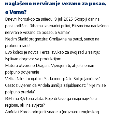
naglašeno nerviranje vezano za posao,
a Vama?
Dnevni horoskop za srijedu, 9. juli 2025: Škorpiji dan na
poslu odličan, Ribama iznenadni prilivi, Blizancima naglašeno
nerviranje vezano za posao, a Vama?
Nedim Sladić prognozira: Grmljavina na pauzi, sunce na
probnom radu!
Evo koliko je novca Terza izvukao za svoj rad u rijalitiju:
Isplivao dogovor sa produkcijom
Matora otvoreno Dragani: Vjerujem ti, ali još nemam
potpuno povjerenje
Velika žalost u rijalitiju: Sada mnogi žale Sofiju Janićijević
Gastoz uvjeren da Anđela umišlja zaljubljenost: “Nije mi se
potpuno predala”
BiH ima 3,5 tona zlata: Koje države ga imaju najviše u
regionu, ali i na svijetu?
Anđela i Korda odmjerili snage u (ne)znanju engleskog