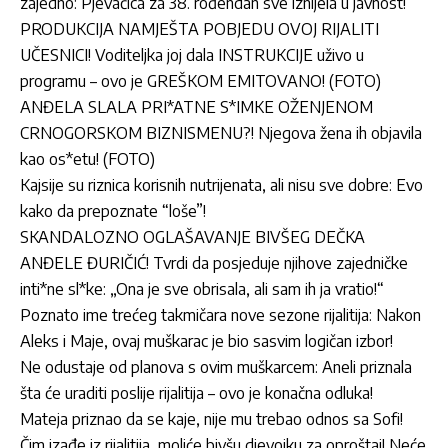
zajedno: Pjevačica za 38. rođendan sve iznijela u javnost!
PRODUKCIJA NAMJEŠTA POBJEDU OVOJ RIJALITI
UČESNICI! Voditeljka joj dala INSTRUKCIJE uživo u
programu – ovo je GREŠKOM EMITOVANO! (FOTO)
ANĐELA SLALA PRI*ATNE S*IMKE OŽENJENOM
CRNOGORSKOM BIZNISMENU?! Njegova žena ih objavila
kao os*etu! (FOTO)
Kajsije su riznica korisnih nutrijenata, ali nisu sve dobre: Evo
kako da prepoznate “loše”!
SKANDALOZNO OGLAŠAVANJE BIVŠEG DEČKA
ANĐELE ĐURIČIĆ! Tvrdi da posjeduje njihove zajedničke
inti*ne sl*ke: „Ona je sve obrisala, ali sam ih ja vratio!“
Poznato ime trećeg takmičara nove sezone rijalitija: Nakon
Aleks i Maje, ovaj muškarac je bio sasvim logičan izbor!
Ne odustaje od planova s ovim muškarcem: Aneli priznala
šta će uraditi poslije rijalitija – ovo je konačna odluka!
Mateja priznao da se kaje, nije mu trebao odnos sa Sofi!
Čim izađe iz rijalitija, moliće bivšu djevojku za oproštaj! Neće