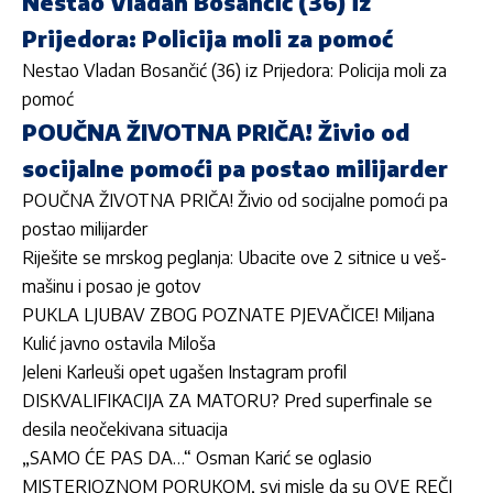
Nestao Vladan Bosančić (36) iz
Prijedora: Policija moli za pomoć
Nestao Vladan Bosančić (36) iz Prijedora: Policija moli za
pomoć
POUČNA ŽIVOTNA PRIČA! Živio od
socijalne pomoći pa postao milijarder
POUČNA ŽIVOTNA PRIČA! Živio od socijalne pomoći pa
postao milijarder
Riješite se mrskog peglanja: Ubacite ove 2 sitnice u veš-
mašinu i posao je gotov
PUKLA LJUBAV ZBOG POZNATE PJEVAČICE! Miljana
Kulić javno ostavila Miloša
Jeleni Karleuši opet ugašen Instagram profil
DISKVALIFIKACIJA ZA MATORU? Pred superfinale se
desila neočekivana situacija
„SAMO ĆE PAS DA…“ Osman Karić se oglasio
MISTERIOZNOM PORUKOM, svi misle da su OVE REČI