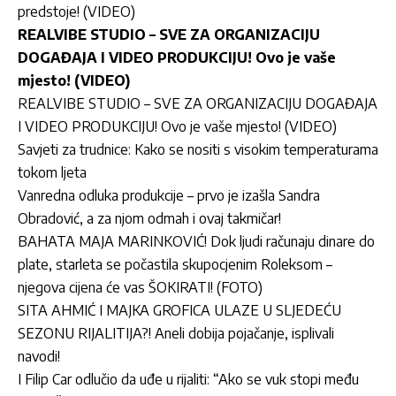
predstoje! (VIDEO)
REALVIBE STUDIO – SVE ZA ORGANIZACIJU
DOGAĐAJA I VIDEO PRODUKCIJU! Ovo je vaše
mjesto! (VIDEO)
REALVIBE STUDIO – SVE ZA ORGANIZACIJU DOGAĐAJA
I VIDEO PRODUKCIJU! Ovo je vaše mjesto! (VIDEO)
Savjeti za trudnice: Kako se nositi s visokim temperaturama
tokom ljeta
Vanredna odluka produkcije – prvo je izašla Sandra
Obradović, a za njom odmah i ovaj takmičar!
BAHATA MAJA MARINKOVIĆ! Dok ljudi računaju dinare do
plate, starleta se počastila skupocjenim Roleksom –
njegova cijena će vas ŠOKIRATI! (FOTO)
SITA AHMIĆ I MAJKA GROFICA ULAZE U SLJEDEĆU
SEZONU RIJALITIJA?! Aneli dobija pojačanje, isplivali
navodi!
I Filip Car odlučio da uđe u rijaliti: “Ako se vuk stopi među