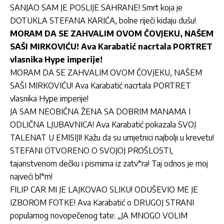
SANJAO SAM JE POSLIJE SAHRANE! Smrt koja je
DOTUKLA STEFANA KARIĆA, bolne riječi kidaju dušu!
MORAM DA SE ZAHVALIM OVOM ČOVJEKU, NAŠEM
SAŠI MIRKOVIĆU! Ava Karabatić nacrtala PORTRET
vlasnika Hype imperije!
MORAM DA SE ZAHVALIM OVOM ČOVJEKU, NAŠEM
SAŠI MIRKOVIĆU! Ava Karabatić nacrtala PORTRET
vlasnika Hype imperije!
JA SAM NEOBIČNA ŽENA SA DOBRIM MANAMA I
ODLIČNA LJUBAVNICA! Ava Karabatić pokazala SVOJ
TALENAT U EMISIJI! Kažu da su umjetnici najbolji u krevetu!
STEFANI OTVORENO O SVOJOJ PROŠLOSTI,
tajanstvenom dečku i pismima iz zatv*ra! Taj odnos je moj
najveći bl*m!
FILIP CAR MI JE LAJKOVAO SLIKU! ODUŠEVIO ME JE
IZBOROM FOTKE! Ava Karabatić o DRUGOJ STRANI
popularnog novopečenog tate: „JA MNOGO VOLIM