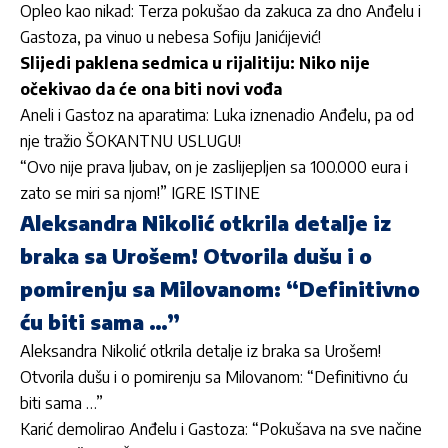
Opleo kao nikad: Terza pokušao da zakuca za dno Anđelu i
Gastoza, pa vinuo u nebesa Sofiju Janićijević!
Slijedi paklena sedmica u rijalitiju: Niko nije
očekivao da će ona biti novi vođa
Aneli i Gastoz na aparatima: Luka iznenadio Anđelu, pa od
nje tražio ŠOKANTNU USLUGU!
“Ovo nije prava ljubav, on je zaslijepljen sa 100.000 eura i
zato se miri sa njom!” IGRE ISTINE
Aleksandra Nikolić otkrila detalje iz
braka sa Urošem! Otvorila dušu i o
pomirenju sa Milovanom: “Definitivno
ću biti sama …”
Aleksandra Nikolić otkrila detalje iz braka sa Urošem!
Otvorila dušu i o pomirenju sa Milovanom: “Definitivno ću
biti sama …”
Karić demolirao Anđelu i Gastoza: “Pokušava na sve načine