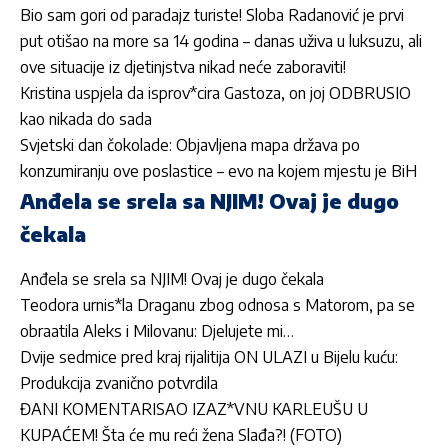
Bio sam gori od paradajz turiste! Sloba Radanović je prvi
put otišao na more sa 14 godina – danas uživa u luksuzu, ali
ove situacije iz djetinjstva nikad neće zaboraviti!
Kristina uspjela da isprov*cira Gastoza, on joj ODBRUSIO
kao nikada do sada
Svjetski dan čokolade: Objavljena mapa država po
konzumiranju ove poslastice – evo na kojem mjestu je BiH
Anđela se srela sa NJIM! Ovaj je dugo
čekala
Anđela se srela sa NJIM! Ovaj je dugo čekala
Teodora urnis*la Draganu zbog odnosa s Matorom, pa se
obraatila Aleks i Milovanu: Djelujete mi…
Dvije sedmice pred kraj rijalitija ON ULAZI u Bijelu kuću:
Produkcija zvanično potvrdila
ĐANI KOMENTARISAO IZAZ*VNU KARLEUŠU U
KUPAĆEM! Šta će mu reći žena Slađa?! (FOTO)