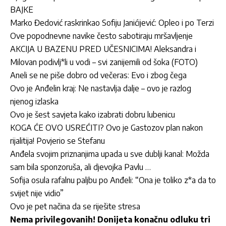
BAJKE
Marko Đedović raskrinkao Sofiju Janićijević: Opleo i po Terzi
Ove popodnevne navike često sabotiraju mršavljenje
AKCIJA U BAZENU PRED UČESNICIMA! Aleksandra i
Milovan podivlj*li u vodi – svi zanijemili od šoka (FOTO)
Aneli se ne piše dobro od večeras: Evo i zbog čega
Ovo je Anđelin kraj: Ne nastavlja dalje – ovo je razlog
njenog izlaska
Ovo je šest savjeta kako izabrati dobru lubenicu
KOGA ĆE OVO USREĆITI? Ovo je Gastozov plan nakon
rijalitija! Povjerio se Stefanu
Anđela svojim priznanjima upada u sve dublji kanal: Možda
sam bila sponzoruša, ali djevojka Pavlu …
Sofija osula rafalnu paljbu po Anđeli: “Ona je toliko z*a da to
svijet nije vidio”
Ovo je pet načina da se riješite stresa
Nema privilegovanih! Donijeta konačnu odluku tri