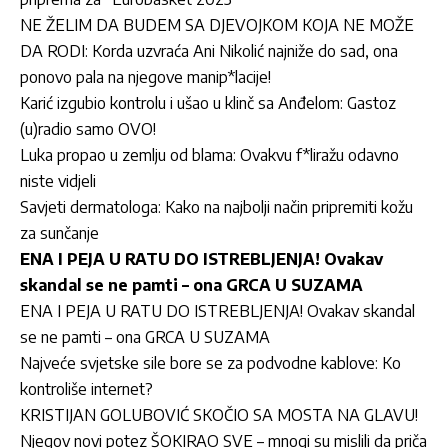
NE ŽELIM DA BUDEM SA DJEVOJKOM KOJA NE MOŽE
DA RODI: Korda uzvraća Ani Nikolić najniže do sad, ona
ponovo pala na njegove manip*lacije!
Karić izgubio kontrolu i ušao u klinč sa Anđelom: Gastoz
(u)radio samo OVO!
Luka propao u zemlju od blama: Ovakvu f*liražu odavno
niste vidjeli
Savjeti dermatologa: Kako na najbolji način pripremiti kožu
za sunčanje
ENA I PEJA U RATU DO ISTREBLJENJA! Ovakav
skandal se ne pamti – ona GRCA U SUZAMA
ENA I PEJA U RATU DO ISTREBLJENJA! Ovakav skandal
se ne pamti – ona GRCA U SUZAMA
Najveće svjetske sile bore se za podvodne kablove: Ko
kontroliše internet?
KRISTIJAN GOLUBOVIĆ SKOČIO SA MOSTA NA GLAVU!
Njegov novi potez ŠOKIRAO SVE – mnogi su mislili da priča