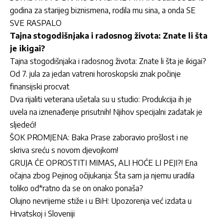
godina za starijeg biznismena, rodila mu sina, a onda SE
SVE RASPALO
Tajna stogodišnjaka i radosnog života: Znate li šta
je ikigai?
Tajna stogodišnjaka i radosnog života: Znate li šta je ikigai?
Od 7. jula za jedan vatreni horoskopski znak počinje
finansijski procvat
Dva rijaliti veterana ušetala su u studio: Produkcija ih je
uvela na iznenađenje prisutnih! Njihov specijalni zadatak je
sljedeći!
ŠOK PROMJENA: Baka Prase zaboravio prošlost i ne
skriva sreću s novom djevojkom!
GRUJA ĆE OPROSTITI MIMAS, ALI HOĆE LI PEJI?! Ena
očajna zbog Pejinog očijukanja: Šta sam ja njemu uradila
toliko od*ratno da se on onako ponaša?
Olujno nevrijeme stiže i u BiH: Upozorenja već izdata u
Hrvatskoj i Sloveniji