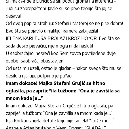
Snimak Anđele Đuričić se širi poput groma na interentu –
ljudi su zaprepašteni: Javile su se prve teorije šta joj se
dešava!
Od ovog papira strahuju: Stefani i Matoroj se ne piše dobro!
Evo šta se pojavilo u rijalitiju, kamera zabilježila!
JELENA KARLEUŠA PROLAZI KROZ HO*OR! Evo šta se
sada desilo pjevačici, nije mogla ni da nasluti!
U saobraćajnoj nesreći kod Semizovca povrijeđene dvije
osobe, saobraćaj obustavljen
Od usta mu uzeli, ostao je gladan – nakon svega što mu se
desilo u rijalitiju, potpuno je pu*ao!
Imam dokaze! Majka Stefani Grujić se hitno
oglasila, pa zaprije*ila tužbom: “Ona je završila sa
mnom kada je…”
Imam dokaze! Majka Stefani Grujić se hitno oglasila, pa
zaprije*ila tužbom: “Ona je završila sa mnom kada je…”
Kija Kockar iznijela detalje koje nije smjela! “Lože me …”
Anabela Atijas brutalno o Vesni Đogani: “SLAĐA JE