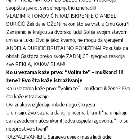
saopštila javno, svi se neprijatno iznenadili!
VLADIMIR TOMOVIĆ NIKAD ISKRENIJE O ANĐELI
ĐURIČIĆ! Želi da je OŽENI nakon što se vrati u Crnu Goru?!
Zamijenio je kraljicu za dvorsku ludu! Sofija svojim stavom
urnisala Luku! Ovo je jako kvarno, ne mogu da vjerujem!
ANĐELA ĐURIČIĆ BRUTALNO PONIŽENA! Pokušala da
obrlati Gastoza preko svoje ZADNJICE, njegova reakcija
sve REKLA, KAKAV BLAM!
Ko u vezama kaže prvo: “Volim te” – muškarci ili
žene? Evo šta kaže istraživanje
Ko u vezama kaže prvo: “Volim te” – muškarci ili žene? Evo
šta kaže istraživanje
Ovi znakovi izgledaju mlađe nego što jesu
U emisiji uživo saznala da joj je kćerka bila inti*na u rijalitiju
sa razvedenim učesnikom! Jedva uspjela izgovoriti: “To su
neoprostive stvari!”
RAZ*ALJIVANJE! U Sarajevu uvijek masa ljudi gdje