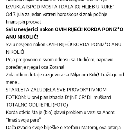
IZVUKLA ISPOD MOSTA I DALA JOJ HLJEB U RUKE“
Od 7. jula za jedan vatreni horoskopski znak počinje
finansijski procvat
Svi u nevjerici nakon OVIH RIJEČI! KORDA PONIZ*O
ANU NIKOLIĆ!
Svi u nevjerici nakon OVIH RIJEČI! KORDA PONIZ*O ANU
NIKOLIĆ!
Peja progovorio o svom odnosu sa Dudićem, napravio
poređenje njega i oca Zorana!
Zola otkrio detalje razgovora sa Miljanom Kulić! Tražila je od
mene …
STARLETA ZALUDJELA SVE PROVOK*TIVNOM
FOTKOM: U prvi plan izbacila B*JNE GR*DI, muškarci
TOTALNO ODLIJEPILI (FOTO)
Korda otkrio šta je (bio) glavni problem u vezi sa Anom:
“Imaš svoje pare”
Dača izvadio svoje bilješke o Stefani i Matoroj, ova pitanja