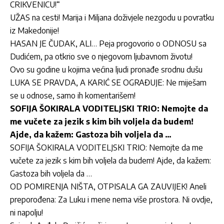
CRIKVENICU!“
UŽAS na cesti! Marija i Miljana doživjele nezgodu u povratku
iz Makedonije!
HASAN JE ČUDAK, ALI… Peja progovorio o ODNOSU sa
Dudićem, pa otkrio sve o njegovom ljubavnom životu!
Ovo su godine u kojima većina ljudi pronađe srodnu dušu
LUKA SE PRAVDA, A KARIĆ SE OGRAĐUJE: Ne miješam
se u odnose, samo ih komentarišem!
SOFIJA ŠOKIRALA VODITELJSKI TRIO: Nemojte da
me vučete za jezik s kim bih voljela da budem!
Ajde, da kažem: Gastoza bih voljela da …
SOFIJA ŠOKIRALA VODITELJSKI TRIO: Nemojte da me
vučete za jezik s kim bih voljela da budem! Ajde, da kažem:
Gastoza bih voljela da …
OD POMIRENJA NIŠTA, OTPISALA GA ZAUVIJEK! Aneli
preporođena: Za Luku i mene nema više prostora. Ni ovdje,
ni napolju!