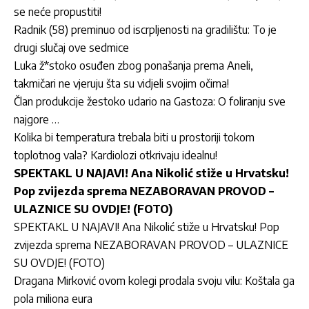
se neće propustiti!
Radnik (58) preminuo od iscrpljenosti na gradilištu: To je
drugi slučaj ove sedmice
Luka ž*stoko osuđen zbog ponašanja prema Aneli,
takmičari ne vjeruju šta su vidjeli svojim očima!
Član produkcije žestoko udario na Gastoza: O foliranju sve
najgore …
Kolika bi temperatura trebala biti u prostoriji tokom
toplotnog vala? Kardiolozi otkrivaju idealnu!
SPEKTAKL U NAJAVI! Ana Nikolić stiže u Hrvatsku!
Pop zvijezda sprema NEZABORAVAN PROVOD –
ULAZNICE SU OVDJE! (FOTO)
SPEKTAKL U NAJAVI! Ana Nikolić stiže u Hrvatsku! Pop
zvijezda sprema NEZABORAVAN PROVOD – ULAZNICE
SU OVDJE! (FOTO)
Dragana Mirković ovom kolegi prodala svoju vilu: Koštala ga
pola miliona eura