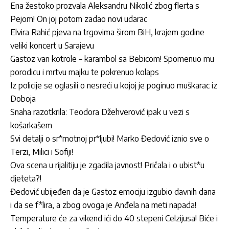
Ena žestoko prozvala Aleksandru Nikolić zbog flerta s
Pejom! On joj potom zadao novi udarac
Elvira Rahić pjeva na trgovima širom BiH, krajem godine
veliki koncert u Sarajevu
Gastoz van kotrole – karambol sa Bebicom! Spomenuo mu
porodicu i mrtvu majku te pokrenuo kolaps
Iz policije se oglasili o nesreći u kojoj je poginuo muškarac iz
Doboja
Snaha razotkrila: Teodora Džehverović ipak u vezi s
košarkašem
Svi detalji o sr*motnoj pr*ljubi! Marko Đedović iznio sve o
Terzi, Milici i Sofiji!
Ova scena u rijalitiju je zgadila javnost! Pričala i o ubist*u
djeteta?!
Đedović ubijeđen da je Gastoz emociju izgubio davnih dana
i da se f*lira, a zbog ovoga je Anđela na meti napada!
Temperature će za vikend ići do 40 stepeni Celzijusa! Biće i