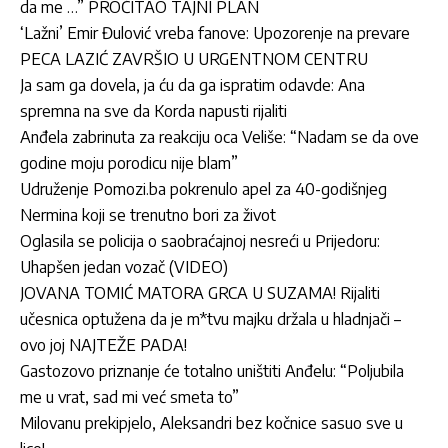
da me …” PROČITAO TAJNI PLAN
‘Lažni’ Emir Đulović vreba fanove: Upozorenje na prevare
PECA LAZIĆ ZAVRŠIO U URGENTNOM CENTRU
Ja sam ga dovela, ja ću da ga ispratim odavde: Ana
spremna na sve da Korda napusti rijaliti
Anđela zabrinuta za reakciju oca Veliše: “Nadam se da ove
godine moju porodicu nije blam”
Udruženje Pomozi.ba pokrenulo apel za 40-godišnjeg
Nermina koji se trenutno bori za život
Oglasila se policija o saobraćajnoj nesreći u Prijedoru:
Uhapšen jedan vozač (VIDEO)
JOVANA TOMIĆ MATORA GRCA U SUZAMA! Rijaliti
učesnica optužena da je m*tvu majku držala u hladnjači –
ovo joj NAJTEŽE PADA!
Gastozovo priznanje će totalno uništiti Anđelu: “Poljubila
me u vrat, sad mi već smeta to”
Milovanu prekipjelo, Aleksandri bez kočnice sasuo sve u