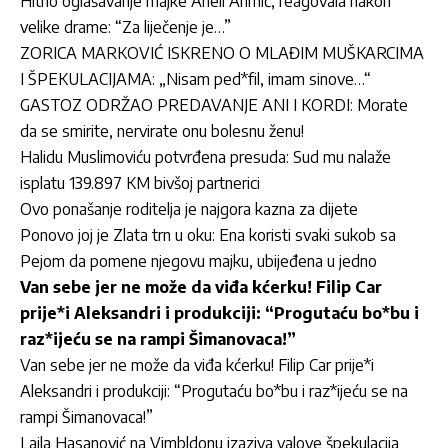
Hitno oglašavanje majke Aneli Ahmić, reagovala nakon
velike drame: “Za liječenje je…”
ZORICA MARKOVIĆ ISKRENO O MLAĐIM MUŠKARCIMA
I ŠPEKULACIJAMA: „Nisam ped*fil, imam sinove…“
GASTOZ ODRŽAO PREDAVANJE ANI I KORDI: Morate
da se smirite, nervirate onu bolesnu ženu!
Halidu Muslimoviću potvrđena presuda: Sud mu nalaže
isplatu 139.897 KM bivšoj partnerici
Ovo ponašanje roditelja je najgora kazna za dijete
Ponovo joj je Zlata trn u oku: Ena koristi svaki sukob sa
Pejom da pomene njegovu majku, ubijeđena u jedno
Van sebe jer ne može da viđa kćerku! Filip Car
prije*i Aleksandri i produkciji: “Progutaću bo*bu i
raz*ijeću se na rampi Šimanovaca!”
Van sebe jer ne može da viđa kćerku! Filip Car prije*i
Aleksandri i produkciji: “Progutaću bo*bu i raz*ijeću se na
rampi Šimanovaca!”
Laila Hasanović na Vimbldonu izaziva valove špekulacija