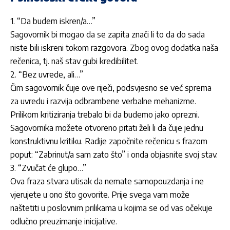
1. “Da budem iskren/a…”
Sagovornik
bi mogao da se zapita znači li to da do sada
niste bili iskreni tokom razgovora. Zbog ovog dodatka naša
rečenica, tj. naš stav gubi kredibilitet.
2. “Bez uvrede, ali…”
Čim
sagovornik
čuje ove riječi, podsvjesno se već sprema
za uvredu i razvija odbrambene verbalne mehanizme.
Prilikom kritiziranja trebalo bi da budemo jako oprezni.
Sagovornika
možete otvoreno pitati želi li da čuje jednu
konstruktivnu kritiku. Radije započnite rečenicu s frazom
poput: “Zabrinut/a sam zato što” i onda objasnite svoj stav.
3. “Zvučat će glupo…”
Ova fraza stvara utisak da nemate samopouzdanja i ne
vjerujete u ono što govorite. Prije svega vam može
naštetiti u poslovnim prilikama u kojima se od vas očekuje
odlučno preuzimanje inicijative.