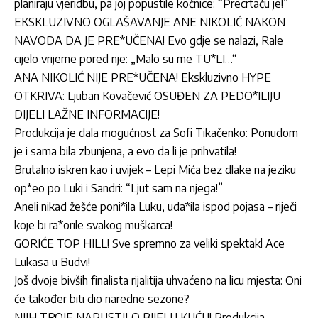
planiraju vjeridbu, pa joj popustile kočnice: “Precrtaću je!”
EKSKLUZIVNO OGLAŠAVANJE ANE NIKOLIĆ NAKON
NAVODA DA JE PRE*UČENA! Evo gdje se nalazi, Rale
cijelo vrijeme pored nje: „Malo su me TU*LI…“
ANA NIKOLIĆ NIJE PRE*UČENA! Ekskluzivno HYPE
OTKRIVA: Ljuban Kovačević OSUĐEN ZA PEDO*ILIJU
DIJELI LAŽNE INFORMACIJE!
Produkcija je dala mogućnost za Sofi Tikačenko: Ponudom
je i sama bila zbunjena, a evo da li je prihvatila!
Brutalno iskren kao i uvijek – Lepi Mića bez dlake na jeziku
op*eo po Luki i Sandri: “Ljut sam na njega!”
Aneli nikad žešće poni*ila Luku, uda*ila ispod pojasa – riječi
koje bi ra*orile svakog muškarca!
GORIĆE TOP HILL! Sve spremno za veliki spektakl Ace
Lukasa u Budvi!
Još dvoje bivših finalista rijalitija uhvaćeno na licu mjesta: Oni
će također biti dio naredne sezone?
NJIH TROJE NAPUSTILO BIJELU KUĆU! Produkcija