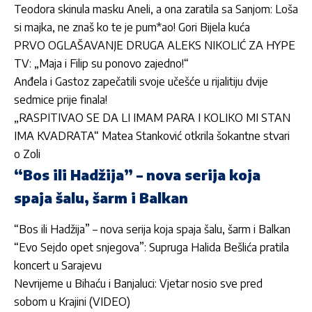
Teodora skinula masku Aneli, a ona zaratila sa Sanjom: Loša
si majka, ne znaš ko te je pum*ao! Gori Bijela kuća
PRVO OGLAŠAVANJE DRUGA ALEKS NIKOLIĆ ZA HYPE
TV: „Maja i Filip su ponovo zajedno!“
Anđela i Gastoz zapečatili svoje učešće u rijalitiju dvije
sedmice prije finala!
„RASPITIVAO SE DA LI IMAM PARA I KOLIKO MI STAN
IMA KVADRATA“ Matea Stanković otkrila šokantne stvari
o Zoli
“Bos ili Hadžija” – nova serija koja
spaja šalu, šarm i Balkan
“Bos ili Hadžija” – nova serija koja spaja šalu, šarm i Balkan
“Evo Sejdo opet snjegova”: Supruga Halida Bešlića pratila
koncert u Sarajevu
Nevrijeme u Bihaću i Banjaluci: Vjetar nosio sve pred
sobom u Krajini (VIDEO)