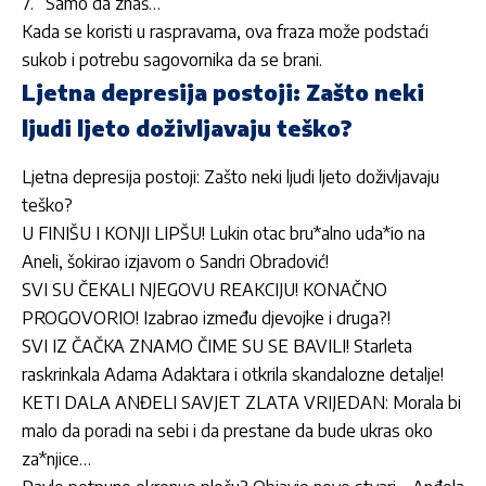
7. “Samo da znaš…”
Kada se koristi u raspravama, ova fraza može podstaći
sukob i potrebu
sagovornika
da se brani.
Ljetna depresija postoji: Zašto neki
ljudi ljeto doživljavaju teško?
Ljetna depresija postoji: Zašto neki ljudi ljeto doživljavaju
teško?
U FINIŠU I KONJI LIPŠU! Lukin otac bru*alno uda*io na
Aneli, šokirao izjavom o Sandri Obradović!
SVI SU ČEKALI NJEGOVU REAKCIJU! KONAČNO
PROGOVORIO! Izabrao između djevojke i druga?!
SVI IZ ČAČKA ZNAMO ČIME SU SE BAVILI! Starleta
raskrinkala Adama Adaktara i otkrila skandalozne detalje!
KETI DALA ANĐELI SAVJET ZLATA VRIJEDAN: Morala bi
malo da poradi na sebi i da prestane da bude ukras oko
za*njice…