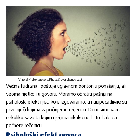
Psihološki efekt govora/Photo: Slovenskenovice.si
Većina ljudi zna i poštuje uglavnom bonton u ponašanju, ali
veoma rijetko i u
govoru
. Moramo obratiti pažnju na
psihološki efekt riječi koje izgovaramo, a najupečatljivije su
prve riječi kojima započinjemo rečenicu. Donosimo vam
nekoliko savjeta kojim riječima nikako ne bi trebalo da
počnete rečenicu.
Psihološki efekt govora