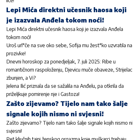
lice!
Lepi Mića direktni učesnik haosa koji
je izazvala Anđela tokom noći!
Lepi Mića direktni učesnik haosa koji je izazvala Anđela
tokom noći!
Uroš url*če na sve oko sebe, Sofija mu žest*ko uzvratila na
prozivke!
Dnevni horoskop za ponedjeljak, 7. juli 2025: Ribe u
romantičnom raspoloženju, Djevicu muče obaveze, Strijelac
zbunjen, a Vi?
Jelena Ilić priznala da se sažalila na Anđelu, pa otkrila da
priželjkuje pomirenje nje i Gastoza!
Zašto zijevamo? Tijelo nam tako šalje
signale kojih nismo ni svjesni!
Zašto zijevamo? Tijelo nam tako šalje signale kojih nismo ni
svjesni!
Pet ključnih tajni ženskog orgazma koje muškarci trebaju