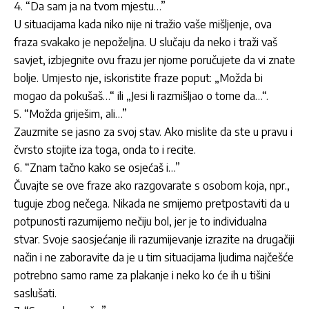
4. “Da sam ja na tvom mjestu…”
U situacijama kada niko nije ni tražio vaše mišljenje, ova
fraza svakako je nepoželjna. U slučaju da neko i traži vaš
savjet, izbjegnite ovu frazu jer njome poručujete da vi znate
bolje. Umjesto nje, iskoristite fraze poput: „Možda bi
mogao da pokušaš…“ ili „Jesi li razmišljao o tome da…“.
5. “Možda griješim, ali…”
Zauzmite se jasno za svoj stav. Ako mislite da ste u pravu i
čvrsto stojite iza toga, onda to i recite.
6. “Znam tačno kako se osjećaš i…”
Čuvajte se ove fraze ako razgovarate s osobom koja, npr.,
tuguje zbog nečega. Nikada ne smijemo pretpostaviti da u
potpunosti razumijemo nečiju bol, jer je to individualna
stvar. Svoje saosjećanje ili razumijevanje izrazite na drugačiji
način i ne zaboravite da je u tim situacijama ljudima najčešće
potrebno samo rame za plakanje i neko ko će ih u tišini
saslušati.