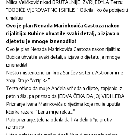
Milica Veličković nikad BRUTALNIJE IZVRIJEĐ*LA Terzu:
“DOBIĆE VJEROVATNO I SIFILIS!“ Otkrila i ko će pobijediti
u rijalitiju
Ovo je plan Nenada Marinkovića Gastoza nakon
rijalitija: Bubice uhvatile svaki detalj, a izjava o
djetetu je mnoge iznenadila!
Ovo je plan Nenada Marinkovića Gastoza nakon rijalitija:
Bubice uhvatile svaki detalj, a izjava o djetetu je mnoge
iznenadila!
Nešto misteriozno juri kroz Sunčev sistem: Astronomi ne
znaju šta je “A11pl3Z”
Terza otkrio da mu je Anđela vri*eđala dijete, zapjenio iz
petnih žila, pa priznao da JEDVA ČEKA DA JOJ VIDI LEĐA
Priznanje Ivana Marinkovića o riječima koje mu je uputila
kćerka razara: “Lena mi je rekla…”
Palo priznanje: Jelena otkrila da li Anđelu tr*je protiv
Gastoza!