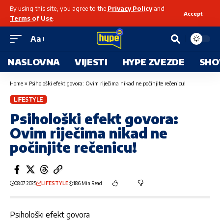
By using this site, you agree to the
Privacy Policy
and
Accept
Terms of Use
.
Aa
NASLOVNA
VIJESTI
HYPE ZVEZDE
SHO
Home
»
Psihološki efekt govora: Ovim riječima nikad ne počinjite rečenicu!
LIFESTYLE
Psihološki efekt govora:
Ovim riječima nikad ne
počinjite rečenicu!
08.07.2025
LIFESTYLE
186 Min Read
Psihološki efekt govora