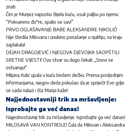
znati
Čim je Munjez napustio Bijelu kuću, osuli paljbu po njemu:
“Pokvareno đu*re, spalio se sav!”
PRVO OGLAŠAVANJE BABE ALEKSANDRE NIKOLIĆ!
Nije štedila Milovana i unukino ponašanje u rijalitiju, na kraju
zaplakala!
DEJAN DRAGOJEVIĆ I NJEGOVA DJEVOJKA SAOPŠTILI
SRETNE VIJESTI! Ovu stvar su dugo čekali: „Snovi se
ostvaruju!“
Miljana Kulić upala u kuću bivšem dečku: Prema posljednjim
informacijama, njegov deda pokušao da je spriječi! Evo gdje
se sada nalazi i šta Marija kaže!
Najjednostavniji trik za mršavljenje:
Isprobajte ga već danas!
Najjednostavniji trik za mršavljenje: Isprobajte ga već danas!
MILOSAVA VAN KONTROLE! Čula da Milovan i Aleksandra