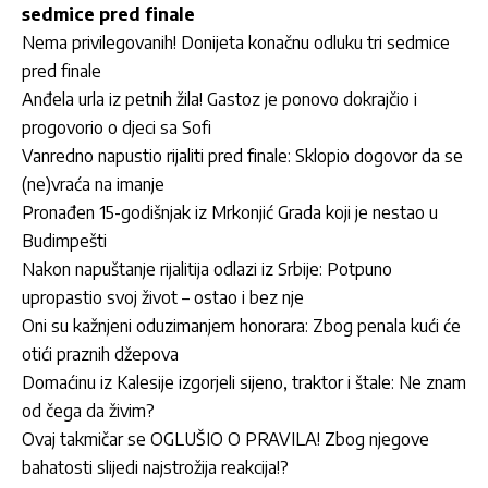
sedmice pred finale
Nema privilegovanih! Donijeta konačnu odluku tri sedmice
pred finale
Anđela urla iz petnih žila! Gastoz je ponovo dokrajčio i
progovorio o djeci sa Sofi
Vanredno napustio rijaliti pred finale: Sklopio dogovor da se
(ne)vraća na imanje
Pronađen 15-godišnjak iz Mrkonjić Grada koji je nestao u
Budimpešti
Nakon napuštanje rijalitija odlazi iz Srbije: Potpuno
upropastio svoj život – ostao i bez nje
Oni su kažnjeni oduzimanjem honorara: Zbog penala kući će
otići praznih džepova
Domaćinu iz Kalesije izgorjeli sijeno, traktor i štale: Ne znam
od čega da živim?
Ovaj takmičar se OGLUŠIO O PRAVILA! Zbog njegove
bahatosti slijedi najstrožija reakcija!?