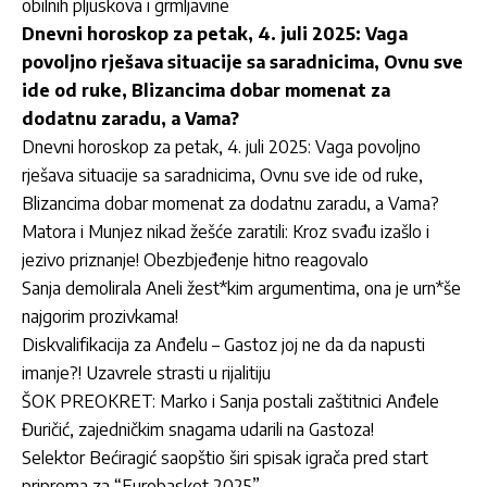
obilnih pljuskova i grmljavine
Dnevni horoskop za petak, 4. juli 2025: Vaga
povoljno rješava situacije sa saradnicima, Ovnu sve
ide od ruke, Blizancima dobar momenat za
dodatnu zaradu, a Vama?
Dnevni horoskop za petak, 4. juli 2025: Vaga povoljno
rješava situacije sa saradnicima, Ovnu sve ide od ruke,
Blizancima dobar momenat za dodatnu zaradu, a Vama?
Matora i Munjez nikad žešće zaratili: Kroz svađu izašlo i
jezivo priznanje! Obezbjeđenje hitno reagovalo
Sanja demolirala Aneli žest*kim argumentima, ona je urn*še
najgorim prozivkama!
Diskvalifikacija za Anđelu – Gastoz joj ne da da napusti
imanje?! Uzavrele strasti u rijalitiju
ŠOK PREOKRET: Marko i Sanja postali zaštitnici Anđele
Đuričić, zajedničkim snagama udarili na Gastoza!
Selektor Bećiragić saopštio širi spisak igrača pred start
priprema za “Eurobasket 2025”