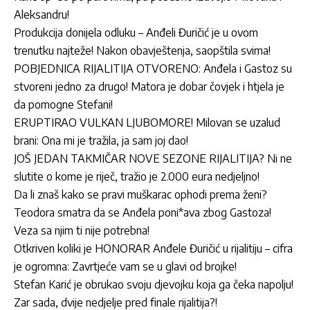
Aleksandru!
Produkcija donijela odluku – Anđeli Đuričić je u ovom
trenutku najteže! Nakon obavještenja, saopštila svima!
POBJEDNICA RIJALITIJA OTVORENO: Anđela i Gastoz su
stvoreni jedno za drugo! Matora je dobar čovjek i htjela je
da pomogne Stefani!
ERUPTIRAO VULKAN LJUBOMORE! Milovan se uzalud
brani: Ona mi je tražila, ja sam joj dao!
JOŠ JEDAN TAKMIČAR NOVE SEZONE RIJALITIJA? Ni ne
slutite o kome je riječ, tražio je 2.000 eura nedjeljno!
Da li znaš kako se pravi muškarac ophodi prema ženi?
Teodora smatra da se Anđela poni*ava zbog Gastoza!
Veza sa njim ti nije potrebna!
Otkriven koliki je HONORAR Anđele Đuričić u rijalitiju – cifra
je ogromna: Zavrtjeće vam se u glavi od brojke!
Stefan Karić je obrukao svoju djevojku koja ga čeka napolju!
Zar sada, dvije nedjelje pred finale rijalitija?!