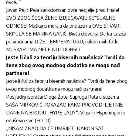
ovce…”
Jovan Pejić Peja sankcionisan dvije nedjelje pred finale!
EVO ZBOG ČEGA ŽENE IZBJEGAVAJU SE*SUALNE
ODNOSE! Muškarci moraju da pripaze na OVE STVARI
SKI*ULA SE MARINA GAGIĆ: Bivša djevojka Darka Lazića
po vrućinama DIŽE TEMPERATURU, nakon ovih fotki
MUŠKARCIMA NEĆE NITI DOBRO
Jeste li čuli za teoriju bisernih naušnica? Tvrdi da
žene zbog ovog modnog dodatka ne mogu naći
partnere!
Jeste li čuli za teoriju bisernih naušnica? Tvrdi da žene zbog
ovog modnog dodatka ne mogu naći partnere!
Posljednji ispraćaj Dioga Žote: Supruga Ruta u suzama
SAŠA MIRKOVIĆ POKAZAO KAKO PROVODI LJETNJE
DANE NA BRODU „HYPE LADY“: Vlasnik Hype imperije
oduševio sve (FOTO)
„NISAM ZNAO DA ĆE UMRIJETI NAKON SAT