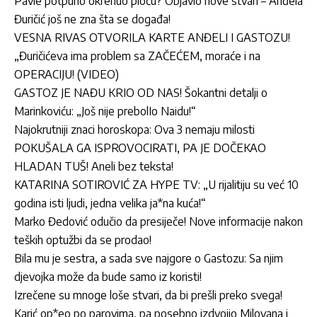
Pavle potpuno okrenuo ploču? Objavio nove stvari – Anđela
Đuričić još ne zna šta se događa!
VESNA RIVAS OTVORILA KARTE ANĐELI I GASTOZU!
„Đuričićeva ima problem sa ZAČEĆEM, moraće i na
OPERACIJU! (VIDEO)
GASTOZ JE NAĐU KRIO OD NAS! Šokantni detalji o
Marinkoviću: „Još nije prebolIo Naidu!“
Najokrutniji znaci horoskopa: Ova 3 nemaju milosti
POKUŠALA GA ISPROVOCIRATI, PA JE DOČEKAO
HLADAN TUŠ! Aneli bez teksta!
KATARINA SOTIROVIĆ ZA HYPE TV: „U rijalitiju su već 10
godina isti ljudi, jedna velika ja*na kuća!“
Marko Đedović odučio da presiječe! Nove informacije nakon
teških optužbi da se prodao!
Bila mu je sestra, a sada sve najgore o Gastozu: Sa njim
djevojka može da bude samo iz koristi!
Izrečene su mnoge loše stvari, da bi prešli preko svega!
Karić op*eo po parovima, pa posebno izdvojio Milovana i