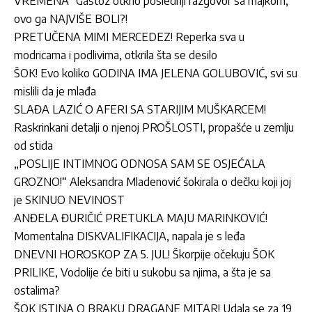
VREMENA“ Gastoz otkrio poslednji razgovor sa majkom,
ovo ga NAJVIŠE BOLI?!
PRETUČENA MIMI MERCEDEZ! Reperka sva u
modricama i podlivima, otkrila šta se desilo
ŠOK! Evo koliko GODINA IMA JELENA GOLUBOVIĆ, svi su
mislili da je mlađa
SLAĐA LAZIĆ O AFERI SA STARIJIM MUŠKARCEM!
Raskrinkani detalji o njenoj PROŠLOSTI, propašće u zemlju
od stida
„POSLIJE INTIMNOG ODNOSA SAM SE OSJEĆALA
GROZNO!“ Aleksandra Mladenović šokirala o dečku koji joj
je SKINUO NEVINOST
ANĐELA ĐURIČIĆ PRETUKLA MAJU MARINKOVIĆ!
Momentalna DISKVALIFIKACIJA, napala je s leđa
DNEVNI HOROSKOP ZA 5. JUL! Škorpije očekuju ŠOK
PRILIKE, Vodolije će biti u sukobu sa njima, a šta je sa
ostalima?
ŠOK ISTINA O BRAKU DRAGANE MITAR! Udala se za 19