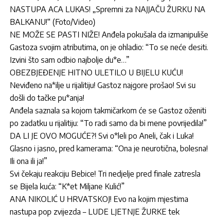
NASTUPA ACA LUKAS! „Spremni za NAJJAČU ŽURKU NA
BALKANU!“ (Foto/Video)
NE MOŽE SE PASTI NIŽE! Anđela pokušala da izmanipuliše
Gastoza svojim atributima, on je ohladio: “To se neće desiti.
Izvini što sam odbio najbolje du*e…”
OBEZBJEĐENJE HITNO ULETILO U BIJELU KUĆU!
Neviđeno na*ilje u rijalitiju! Gastoz najgore prošao! Svi su
došli do tačke pu*anja!
Anđela saznala sa kojom takmičarkom će se Gastoz oženiti
po zadatku u rijalitiju: “To radi samo da bi mene povrijedila!”
DA LI JE OVO MOGUĆE?! Svi o*leli po Aneli, čak i Luka!
Glasno i jasno, pred kamerama: “Ona je neurotična, bolesna!
Ili ona ili ja!”
Svi čekaju reakciju Bebice! Tri nedjelje pred finale zatresla
se Bijela kuća: “K*et Miljane Kulić!”
ANA NIKOLIĆ U HRVATSKOJ! Evo na kojim mjestima
nastupa pop zvijezda – LUDE LJETNJE ŽURKE tek