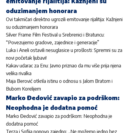
emitovanje rijalitija: Kažnjeni su
oduzimanjem honorara
Ovi takmičari direktno ugrozili emitovanje rijalitija: Kažnjeni
su oduzimanjem honorara
Silver Frame Film Festival u Srebrenici i Bratuncu:
“Povezujemo gradove, zajednice i generacije”
Luka i Aneli ostavili nesuglasice u prošlosti: Spremni su za
novi početak ljubavi!
Kakav udarac za Enu: Javno priznao da mu više prija njena
velika rivalka
Maja Berović otkrila istinu o odnosu s Jalom Bratom i
Bubom Korelijem
Marko Đedović zavapio za podrškom:
Neophodna je dodatna pomoć
Marko Đedović zavapio za podrškom: Neophodna je
dodatna pomoć
Terza i Sofija ponovo zajedno: „Ne možemo jedno bez