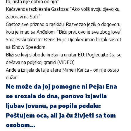
to, ništa nije dobila od njih”
Kačavenda razbjesnila Gastoza: “Ako voliš svoju djevojku,
zaboravi na Sofi!”
Gastoz sve priznao o raskidu! Razvezao jezik o dogovoru
koju je imao sa Anđelom: “Biću prvi, ovo je sve zbog love”
Sarajevski tiktoker Đenis Hujić Djenkec imao blizak susret
sa IShow Speedom
Bliži se kraj slobode kretanja unutar EU: Pogledajte šta se
dešava na poljskoj granici (VIDEO)
Anđela iznijela detalje afere Mime i Karića – on nije ostao
dužan
Ne može da joj pomogne ni Peja: Ena
se srozala do dna, ponovo izjavila
ljubav Jovanu, pa popila pedalu:
Poštujem oca, ali ja ću živjeti sa tom
osobom…