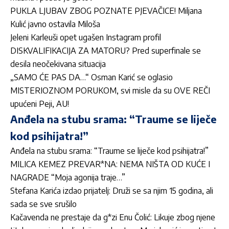
PUKLA LJUBAV ZBOG POZNATE PJEVAČICE! Miljana
Kulić javno ostavila Miloša
Jeleni Karleuši opet ugašen Instagram profil
DISKVALIFIKACIJA ZA MATORU? Pred superfinale se
desila neočekivana situacija
„SAMO ĆE PAS DA…“ Osman Karić se oglasio
MISTERIOZNOM PORUKOM, svi misle da su OVE REČI
upućeni Peji, AU!
Anđela na stubu srama: “Traume se liječe
kod psihijatra!”
Anđela na stubu srama: “Traume se liječe kod psihijatra!”
MILICA KEMEZ PREVAR*NA: NEMA NIŠTA OD KUĆE I
NAGRADE “Moja agonija traje…”
Stefana Karića izdao prijatelj: Druži se sa njim 15 godina, ali
sada se sve srušilo
Kačavenda ne prestaje da g*zi Enu Čolić: Likuje zbog njene