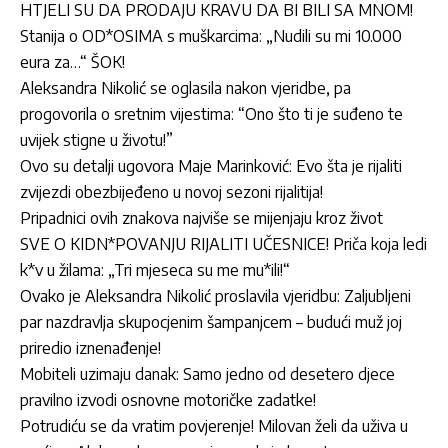
HTJELI SU DA PRODAJU KRAVU DA BI BILI SA MNOM!
Stanija o OD*OSIMA s muškarcima: „Nudili su mi 10.000
eura za…“ ŠOK!
Aleksandra Nikolić se oglasila nakon vjeridbe, pa
progovorila o sretnim vijestima: “Ono što ti je suđeno te
uvijek stigne u životu!”
Ovo su detalji ugovora Maje Marinković: Evo šta je rijaliti
zvijezdi obezbijeđeno u novoj sezoni rijalitija!
Pripadnici ovih znakova najviše se mijenjaju kroz život
SVE O KIDN*POVANJU RIJALITI UČESNICE! Priča koja ledi
k*v u žilama: „Tri mjeseca su me mu*ili!“
Ovako je Aleksandra Nikolić proslavila vjeridbu: Zaljubljeni
par nazdravlja skupocjenim šampanjcem – budući muž joj
priredio iznenađenje!
Mobiteli uzimaju danak: Samo jedno od desetero djece
pravilno izvodi osnovne motoričke zadatke!
Potrudiću se da vratim povjerenje! Milovan želi da uživa u