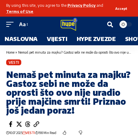
By using this site, you agree to the
Privacy Policy
and
Accept
Terms of Use
.
Aa
NASLOVNA
VIJESTI
HYPE ZVEZDE
SHO
Home
»
Nemaš pet minuta za majku? Gastoz sebi ne može da oprosti što ovo nije uradio prije majčine smrti! Priznao još jedan poraz!
VESTI
Nemaš pet minuta za majku?
Gastoz sebi ne može da
oprosti što ovo nije uradio
prije majčine smrti! Priznao
još jedan poraz!
10.07.2025
VESTI
198 Min Read