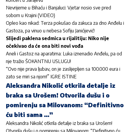
Nevrijeme u Bihaću i Banjaluci: Vjetar nosio sve pred
sobom u Krajini (VIDEO)
Opleo kao nikad: Terza pokušao da zakuca za dno Anđelu i
Gastoza, pa vinuo u nebesa Sofiju Janićijević!
Slijedi paklena sedmica u rijalitiju: Niko nije
očekivao da će ona biti novi vođa
Aneli i Gastoz na aparatima: Luka iznenadio Anđelu, pa od
nje tražio ŠOKANTNU USLUGU!
“Ovo nije prava ljubav, on je zaslijepljen sa 100.000 eura i
zato se miri sa njom!” IGRE ISTINE
Aleksandra Nikolić otkrila detalje iz
braka sa Urošem! Otvorila dušu i o
pomirenju sa Milovanom: “Definitivno
ću biti sama …”
Aleksandra Nikolić otkrila detalje iz braka sa Urošem!
Otvorila dušu i o pomirenju sa Milovanom: “Definitivno ću