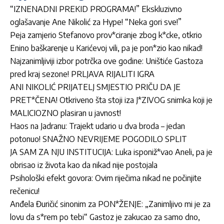
“IZNENADNI PREKID PROGRAMA!” Ekskluzivno
oglašavanje Ane Nikolić za Hype! “Neka gori sve!”
Peja zamjerio Stefanovo prov*ciranje zbog k*cke, otkrio
Enino baškarenje u Karićevoj vili, pa je pon*zio kao nikad!
Najzanimljiviji izbor potrčka ove godine: Uništiće Gastoza
pred kraj sezone! PRLJAVA RIJALITI IGRA
ANI NIKOLIĆ PRIJATELJ SMJESTIO PRIČU DA JE
PRET*ČENA! Otkriveno šta stoji iza J*ZIVOG snimka koji je
MALICIOZNO plasiran u javnost!
Haos na Jadranu: Trajekt udario u dva broda – jedan
potonuo! SNAŽNO NEVRIJEME POGODILO SPLIT
JA SAM ZA NJU INSTITUCIJA: Luka isponiž*vao Aneli, pa je
obrisao iz života kao da nikad nije postojala
Psihološki efekt govora: Ovim riječima nikad ne počinjite
rečenicu!
Anđela Đuričić sinonim za PON*ŽENJE: „Zanimljivo mi je za
lovu da s*rem po tebi“ Gastoz je zakucao za samo dno,