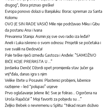
drugog“, Bora priznao greške!
Evropa ponovo dolazi u Banjaluku: Borac spreman za Santa
Kolomu
OVO JE SIN RADE VASIĆ! Mile nije podržavao Miku i Gibu
da postanu Ana i Ivana
Prevarena Stanija: Asmin joj sve ovo radio iza leđa!?
Aneli i Luka iskreno o svom odnosu: Prisjetili se početaka i
sve svalili na Đedovića!
Pale teške riječi između Gastoza i Anđele: ”SAMOŽIVO
BIĆE KOJE PRERASTA U …”
Jordan­ka Denčić Džordi opet promijenila stav: Jučer ga
vrij*đala, danas igra s njim
Velike štete u Posavini: Plastenici probijeni, lubenice
razbijene – led “polupao” usjeve
Prvo oglašavanje Jelene Ilić: Sve je folirao… Ogorčena na
Uroša Rajačića! ” Moji favoriti za pobjedu su …”
Željko Bebek o nevremenu u Splitu: “Nikad nisam doživio