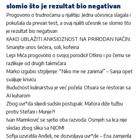
slomio što je rezultat bio negativan
Progovorio o trudnoćama u rijalitiju: Jedna učesnica slagala i
pokušala da prevari test, a ovaj rijaliti učesnik se slomio što
je rezultat bio negativan
KAKO UBLAŽITI ANKSIOZNOST NA PRIRODAN NAČIN:
Smanjite unos šećera, soli, kofeina
Lepi Mića progovorio o svojoj porodici! Otkrio i po čemu se
razlikuje od drugih takmičara
Marko izgubio strpljenje: “Niko me ne zanima!” – Sanja opet
svaljuje krivicu
Budućnost kulinarstva je već počela: Otvara se restoran sa
AI kuharom
Zbog uvr*da slijedi sudski postupak: Matora diže tužbu
protiv Stefani i Munje?!
Ivan Marinković se sjetio oba razvoda: Osmjeh sa lica nije
skidao zbog slika sa NJOM!
Sofija uzvratila Anđeli, ne dozvoljava uvr*de – Ena zamjerila