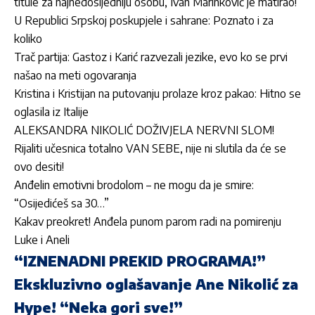
titule za najnedosljedniju osobu, Ivan Marinković je matirao!
U Republici Srpskoj poskupjele i sahrane: Poznato i za
koliko
Trač partija: Gastoz i Karić razvezali jezike, evo ko se prvi
našao na meti ogovaranja
Kristina i Kristijan na putovanju prolaze kroz pakao: Hitno se
oglasila iz Italije
ALEKSANDRA NIKOLIĆ DOŽIVJELA NERVNI SLOM!
Rijaliti učesnica totalno VAN SEBE, nije ni slutila da će se
ovo desiti!
Anđelin emotivni brodolom – ne mogu da je smire:
“Osijedićeš sa 30…”
Kakav preokret! Anđela punom parom radi na pomirenju
Luke i Aneli
“IZNENADNI PREKID PROGRAMA!”
Ekskluzivno oglašavanje Ane Nikolić za
Hype! “Neka gori sve!”