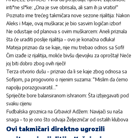
inti*ne sl*ke: „Ona je sve obrisala, ali sam ih ja vratio!“
Poznato ime trećeg takmičara nove sezone rijalitija: Nakon
Aleks i Maje, ovaj muškarac je bio sasvim logičan izbor!
Ne odustaje od planova s ovim muškarcem: Aneli priznala
šta će uraditi poslije rijalitija – ovo je konačna odluka!
Mateja priznao da se kaje, nije mu trebao odnos sa Sofi!
Čim izađe iz rijalitija, moliće bivšu djevojku za oproštaj! Neće
joj biti dobro zbog ovih riječi!
Terza otvorio dušu – priznao da li se kaje zbog odnosa sa
Sofijom, pa progovorio o njenim suzama: “Mislim da ćemo
napolju porazgovaratil…”
Spriječite bore balansiranom ishranom: Šta izbjegavati pod
svaku cijenu
Fudbalska groznica na Grbavici! Adžem: Navijači su naša
snaga – to je ono što odvaja Željezničar od ostalih klubova
Ovi takmičari direktno ugrozili