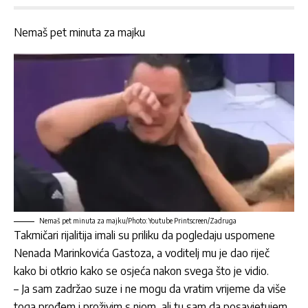
Nemaš pet minuta za majku
Nemaš pet minuta za majku/Photo: Youtube Printscreen/Zadruga
Takmičari rijalitija imali su priliku da pogledaju uspomene
Nenada Marinkovića Gastoza
, a voditelj mu je dao riječ
kako bi otkrio kako se osjeća nakon svega što je vidio.
– Ja sam zadržao suze i ne mogu da vratim vrijeme da više
toga prođem i proživim s njom, ali tu sam da posavjetujem