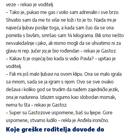
veze – rekao je voditelj.
– Tako je, pukao me gas i volio sam adrenalin i sve brzo.
Shvatio sam da me to više ne loži i to je to. Naida mi je
najveća ljubav poslije toga, a kada sam čuo da se ona
pomirila s bivšim, smršao sam 14 kilograma. Bili smo nešto
nesvakidašnje i jako, ali nismo mogli da se uhvatimo ni za
glavu ni rep. Jučer joj je bio rođendan – rekao je
Gastoz
.
– Kakav ti je osjećaj bio kada si vidio Pavla? – upitao je
voditelj.
– Fali mi još malo ljubavi na ovom klipu. Ona se malo igrala
sa mnom, sada se ja igram s njom. Ovo se sve ovako
dešava i koliko god se trudim da nađem zajednički jezik,
ona je nadurena. Izlazim sigurno kao slobodan momak,
nema tu šta – rekao je
Gastoz
.
– Super su Gastozove uspomene, baš su lijepe. Gore
uspomene, stvarno ludilo – rekla je
Anđela
ironično.
Koje greške roditelja dovode do