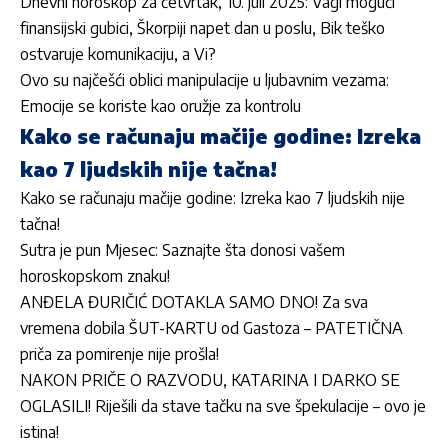
Dnevni horoskop za četvrtak, 10. juli 2025: Vagi mogući
finansijski gubici, Škorpiji napet dan u poslu, Bik teško
ostvaruje komunikaciju, a Vi?
Ovo su najčešći oblici manipulacije u ljubavnim vezama:
Emocije se koriste kao oružje za kontrolu
Kako se računaju mačije godine: Izreka
kao 7 ljudskih nije tačna!
Kako se računaju mačije godine: Izreka kao 7 ljudskih nije
tačna!
Sutra je pun Mjesec: Saznajte šta donosi vašem
horoskopskom znaku!
ANĐELA ĐURIČIĆ DOTAKLA SAMO DNO! Za sva
vremena dobila ŠUT-KARTU od Gastoza – PATETIČNA
priča za pomirenje nije prošla!
NAKON PRIČE O RAZVODU, KATARINA I DARKO SE
OGLASILI! Riješili da stave tačku na sve špekulacije – ovo je
istina!