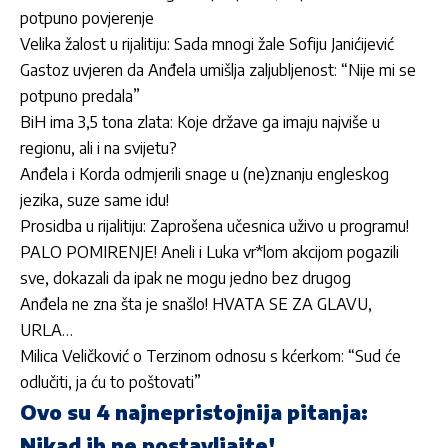
potpuno povjerenje
Velika žalost u rijalitiju: Sada mnogi žale Sofiju Janićijević
Gastoz uvjeren da Anđela umišlja zaljubljenost: “Nije mi se
potpuno predala”
BiH ima 3,5 tona zlata: Koje države ga imaju najviše u
regionu, ali i na svijetu?
Anđela i Korda odmjerili snage u (ne)znanju engleskog
jezika, suze same idu!
Prosidba u rijalitiju: Zaprošena učesnica uživo u programu!
PALO POMIRENJE! Aneli i Luka vr*lom akcijom pogazili
sve, dokazali da ipak ne mogu jedno bez drugog
Anđela ne zna šta je snašlo! HVATA SE ZA GLAVU,
URLA…
Milica Veličković o Terzinom odnosu s kćerkom: “Sud će
odlučiti, ja ću to poštovati”
Ovo su 4 najnepristojnija pitanja:
Nikad ih ne postavljajte!