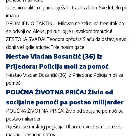
Učesnici rijalitija u panici bježali i tražili zaklon: Sve letjelo po
imanju
PROMIJENIO TAKTIKU! Milovan ne želi ni na trenutak da
se odvoji od Aleks, pri ruci joj je u svakom trenutku!
ŽESTOKA SVAĐA! Teodora optužila Slađu da ostavlja svoj
donji veš gdje stigne: “Ne nosim gaće “
Nestao Vladan Bosančić (36) iz
Prijedora: Policija moli za pomoć
Nestao Vladan Bosančić (36) iz Prijedora: Policija moli za
pomoć
POUČNA ŽIVOTNA PRIČA! Živio od
socijalne pomoći pa postao milijarder
POUČNA ŽIVOTNA PRIČA! Živio od socijalne pomoći pa
postao milijarder
Riješite se mrskog peglanja: Ubacite ove 2 sitnice u veš-
mašinu i posao je gotov