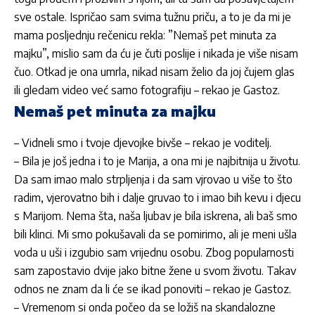
sve ostale. Ispričao sam svima tužnu priču, a to je da mi je
mama posljednju rečenicu rekla: ”Nemaš pet minuta za
majku”, mislio sam da ću je čuti poslije i nikada je više nisam
čuo. Otkad je ona umrla, nikad nisam želio da joj čujem glas
ili gledam video već samo fotografiju – rekao je
Gastoz
.
Nemaš pet minuta za majku
– Vidneli smo i tvoje djevojke bivše – rekao je voditelj.
– Bila je još jedna i to je Marija, a ona mi je najbitnija u životu.
Da sam imao malo strpljenja i da sam vjrovao u više to što
radim, vjerovatno bih i dalje gruvao to i imao bih kevu i djecu
s Marijom. Nema šta, naša ljubav je bila iskrena, ali baš smo
bili klinci. Mi smo pokušavali da se pomirimo, ali je meni ušla
voda u uši i izgubio sam vrijednu osobu. Zbog popularnosti
sam zapostavio dvije jako bitne žene u svom životu. Takav
odnos ne znam da li će se ikad ponoviti – rekao je
Gastoz
.
– Vremenom si onda počeo da se ložiš na skandalozne