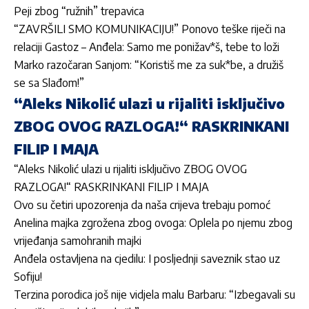
Peji zbog “ružnih” trepavica
“ZAVRŠILI SMO KOMUNIKACIJU!” Ponovo teške riječi na
relaciji Gastoz – Anđela: Samo me ponižav*š, tebe to loži
Marko razočaran Sanjom: “Koristiš me za suk*be, a družiš
se sa Slađom!”
“Aleks Nikolić ulazi u rijaliti isključivo
ZBOG OVOG RAZLOGA!“ RASKRINKANI
FILIP I MAJA
“Aleks Nikolić ulazi u rijaliti isključivo ZBOG OVOG
RAZLOGA!“ RASKRINKANI FILIP I MAJA
Ovo su četiri upozorenja da naša crijeva trebaju pomoć
Anelina majka zgrožena zbog ovoga: Oplela po njemu zbog
vrijeđanja samohranih majki
Anđela ostavljena na cjedilu: I posljednji saveznik stao uz
Sofiju!
Terzina porodica još nije vidjela malu Barbaru: “Izbegavali su