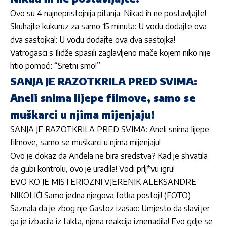
Ovo su 4 najnepristojnija pitanja: Nikad ih ne postavljajte!
Skuhajte kukuruz za samo 15 minuta: U vodu dodajte ova
dva sastojka!: U vodu dodajte ova dva sastojka!
Vatrogasci s Ilidže spasili zaglavljeno mače kojem niko nije
htio pomoći: “Sretni smo!”
SANJA JE RAZOTKRILA PRED SVIMA:
Aneli snima lijepe filmove, samo se
muškarci u njima mijenjaju!
SANJA JE RAZOTKRILA PRED SVIMA: Aneli snima lijepe
filmove, samo se muškarci u njima mijenjaju!
Ovo je dokaz da Anđela ne bira sredstva? Kad je shvatila
da gubi kontrolu, ovo je uradila! Vodi prlj*vu igru!
EVO KO JE MISTERIOZNI VJERENIK ALEKSANDRE
NIKOLIĆ! Samo jedna njegova fotka postoji! (FOTO)
Saznala da je zbog nje Gastoz izašao: Umjesto da slavi jer
ga je izbacila iz takta, njena reakcija iznenadila! Evo gdje se