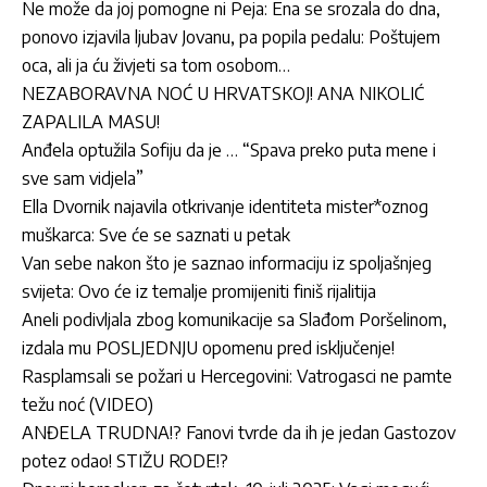
Ne može da joj pomogne ni Peja: Ena se srozala do dna,
ponovo izjavila ljubav Jovanu, pa popila pedalu: Poštujem
oca, ali ja ću živjeti sa tom osobom…
NEZABORAVNA NOĆ U HRVATSKOJ! ANA NIKOLIĆ
ZAPALILA MASU!
Anđela optužila Sofiju da je … “Spava preko puta mene i
sve sam vidjela”
Ella Dvornik najavila otkrivanje identiteta mister*oznog
muškarca: Sve će se saznati u petak
Van sebe nakon što je saznao informaciju iz spoljašnjeg
svijeta: Ovo će iz temalje promijeniti finiš rijalitija
Aneli podivljala zbog komunikacije sa Slađom Poršelinom,
izdala mu POSLJEDNJU opomenu pred isključenje!
Rasplamsali se požari u Hercegovini: Vatrogasci ne pamte
težu noć (VIDEO)
ANĐELA TRUDNA!? Fanovi tvrde da ih je jedan Gastozov
potez odao! STIŽU RODE!?