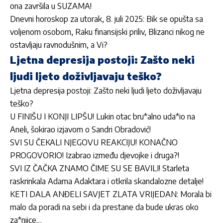
ona završila u SUZAMA!
Dnevni horoskop za utorak, 8. juli 2025: Bik se opušta sa
voljenom osobom, Raku finansijski priliv, Blizanci nikog ne
ostavljaju ravnodušnim, a Vi?
Ljetna depresija postoji: Zašto neki
ljudi ljeto doživljavaju teško?
Ljetna depresija postoji: Zašto neki ljudi ljeto doživljavaju
teško?
U FINIŠU I KONJI LIPŠU! Lukin otac bru*alno uda*io na
Aneli, šokirao izjavom o Sandri Obradović!
SVI SU ČEKALI NJEGOVU REAKCIJU! KONAČNO
PROGOVORIO! Izabrao između djevojke i druga?!
SVI IZ ČAČKA ZNAMO ČIME SU SE BAVILI! Starleta
raskrinkala Adama Adaktara i otkrila skandalozne detalje!
KETI DALA ANĐELI SAVJET ZLATA VRIJEDAN: Morala bi
malo da poradi na sebi i da prestane da bude ukras oko
za*njice…