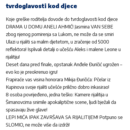
tvrdoglavosti kod djece
Koje greške roditelja dovode do tvrdoglavosti kod djece
DRAMA U DOMU ANELI AHMIĆ! Jasmina VAN SEBE
zbog njenog pomirenja sa Lukom, ne može da se smiri
Ulazi u rijaliti sa malim djetetom, u zračenje od 5000
reflektora! Isplivali detalji o učešću Aleks i malene Leone u
rijalitiju!
Deset dana pred finale, opstanak Anđele Đuričić ugrožen –
evo ko je preokrenuo igru!
Frapiraće vas visina honorara Mikija Đuričića: Pčelar iz
Kupinova svoje rijaliti učešće prilično dobro inkasirao!
8 osoba povrijeđeno, jedna teško: Kamere rijalitija u
Šimanovcima snimile apokaliptične scene, ljudi bježali da
spasavaju žive glave!
LEPI MIĆA IPAK ZAVRŠAVA SA RIJALITIJEM! Potpuno se
SLOMIO, ne može više da izdrži!