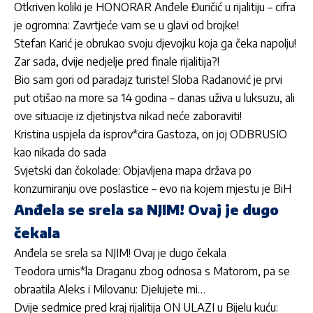
Otkriven koliki je HONORAR Anđele Đuričić u rijalitiju – cifra
je ogromna: Zavrtjeće vam se u glavi od brojke!
Stefan Karić je obrukao svoju djevojku koja ga čeka napolju!
Zar sada, dvije nedjelje pred finale rijalitija?!
Bio sam gori od paradajz turiste! Sloba Radanović je prvi
put otišao na more sa 14 godina – danas uživa u luksuzu, ali
ove situacije iz djetinjstva nikad neće zaboraviti!
Kristina uspjela da isprov*cira Gastoza, on joj ODBRUSIO
kao nikada do sada
Svjetski dan čokolade: Objavljena mapa država po
konzumiranju ove poslastice – evo na kojem mjestu je BiH
Anđela se srela sa NJIM! Ovaj je dugo
čekala
Anđela se srela sa NJIM! Ovaj je dugo čekala
Teodora urnis*la Draganu zbog odnosa s Matorom, pa se
obraatila Aleks i Milovanu: Djelujete mi…
Dvije sedmice pred kraj rijalitija ON ULAZI u Bijelu kuću: