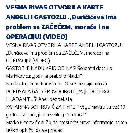
VESNA RIVAS OTVORILA KARTE
ANĐELI I GASTOZU! „Đuričićeva ima
problem sa ZAČEĆEM, moraće i na
OPERACIJU! (VIDEO)
VESNA RIVAS OTVORILA KARTE ANĐELI I GASTOZU!
„Đuričićeva ima problem sa ZAČEĆEM, moraće i na
OPERACIJU! (VIDEO)
GASTOZ JE NAĐU KRIO OD NAS! Šokantni detalji o
Marinkoviću: „Još nije prebolIo Naidu!“
Najokrutniji znaci horoskopa: Ova 3 nemaju milosti
POKUŠALA GA ISPROVOCIRATI, PA JE DOČEKAO
HLADAN TUŠ! Aneli bez teksta!
KATARINA SOTIROVIĆ ZA HYPE TV: „U rijalitiju su već 10
godina isti ljudi, jedna velika ja*na kuća!“
Marko Đedović odučio da presiječe! Nove informacije nakon
teških optužbi da se prodao!