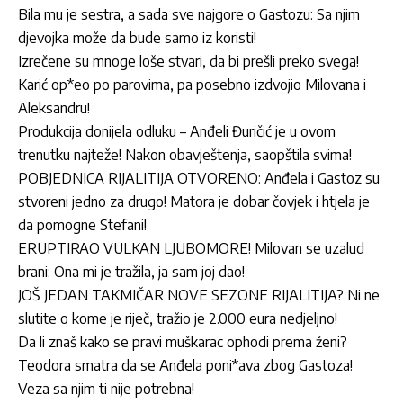
Bila mu je sestra, a sada sve najgore o Gastozu: Sa njim
djevojka može da bude samo iz koristi!
Izrečene su mnoge loše stvari, da bi prešli preko svega!
Karić op*eo po parovima, pa posebno izdvojio Milovana i
Aleksandru!
Produkcija donijela odluku – Anđeli Đuričić je u ovom
trenutku najteže! Nakon obavještenja, saopštila svima!
POBJEDNICA RIJALITIJA OTVORENO: Anđela i Gastoz su
stvoreni jedno za drugo! Matora je dobar čovjek i htjela je
da pomogne Stefani!
ERUPTIRAO VULKAN LJUBOMORE! Milovan se uzalud
brani: Ona mi je tražila, ja sam joj dao!
JOŠ JEDAN TAKMIČAR NOVE SEZONE RIJALITIJA? Ni ne
slutite o kome je riječ, tražio je 2.000 eura nedjeljno!
Da li znaš kako se pravi muškarac ophodi prema ženi?
Teodora smatra da se Anđela poni*ava zbog Gastoza!
Veza sa njim ti nije potrebna!