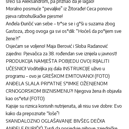
sreći sa Aleksandrom, pa priznao da je lagao!
Moralno posrnuće “pevaljke” iz Žitorađe! Ceca ponovo
pjeva ratnohuškačke pjesme!
Anđela Đuričić van sebe – tr*se se i g*ši u suzama zbog
Gastoza, zbog ovoga ga svi os*dili: “Hoćeš da po*ijem sve
žene?!”
Osjećam se voljeno! Maja Berović i Sloba Radanović
zajedno: Pjevačica za 38. rođendan sve iznijela u javnost!
PRODUKCIJA NAMJEŠTA POBJEDU OVOJ RIJALITI
UČESNICI! Voditeljka joj dala INSTRUKCIJE uživo u
programu – ovo je GREŠKOM EMITOVANO! (FOTO)
ANĐELA SLALA PRI*ATNE S*IMKE OŽENJENOM
CRNOGORSKOM BIZNISMENU?! Njegova žena ih objavila
kao os*etu! (FOTO)
Kajsije su riznica korisnih nutrijenata, ali nisu sve dobre: Evo
kako da prepoznate “loše”!
SKANDALOZNO OGLAŠAVANJE BIVŠEG DEČKA
ANĐELE ĐURIČIĆ! Tvrdi da posjeduje njihove zajedničke