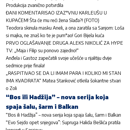
Produkcija zvanično potvrdila
ĐANI KOMENTARISAO IZAZ*VNU KARLEUŠU U
KUPAĆEM! Šta će mu reći žena Slađa?! (FOTO)
Teodora skinula masku Aneli, a ona zaratila sa Sanjom: Loša
si majka, ne znaš ko te je pum*ao! Gori Bijela kuća
PRVO OGLAŠAVANJE DRUGA ALEKS NIKOLIĆ ZA HYPE
TV: „Maja i Filip su ponovo zajedno!“
Anđela i Gastoz zapečatili svoje učešće u rijalitiju dvije
sedmice prije finala!
„RASPITIVAO SE DA LI IMAM PARA I KOLIKO MI STAN
IMA KVADRATA“ Matea Stanković otkrila šokantne stvari
o Zoli
“Bos ili Hadžija” – nova serija koja
spaja šalu, šarm i Balkan
“Bos ili Hadžija” – nova serija koja spaja šalu, šarm i Balkan
“Evo Sejdo opet snjegova”: Supruga Halida Bešlića pratila
koncert u Sarajevu