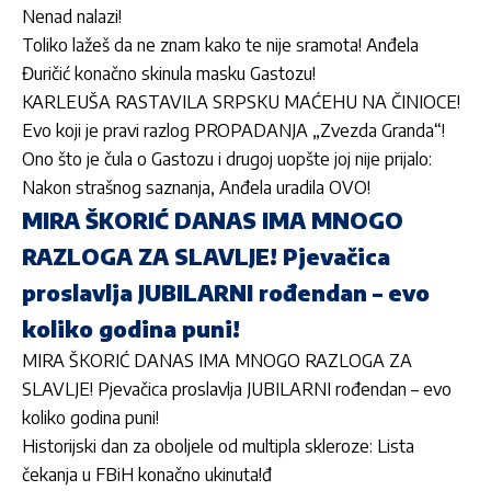
Nenad nalazi!
Toliko lažeš da ne znam kako te nije sramota! Anđela
Đuričić konačno skinula masku Gastozu!
KARLEUŠA RASTAVILA SRPSKU MAĆEHU NA ČINIOCE!
Evo koji je pravi razlog PROPADANJA „Zvezda Granda“!
Ono što je čula o Gastozu i drugoj uopšte joj nije prijalo:
Nakon strašnog saznanja, Anđela uradila OVO!
MIRA ŠKORIĆ DANAS IMA MNOGO
RAZLOGA ZA SLAVLJE! Pjevačica
proslavlja JUBILARNI rođendan – evo
koliko godina puni!
MIRA ŠKORIĆ DANAS IMA MNOGO RAZLOGA ZA
SLAVLJE! Pjevačica proslavlja JUBILARNI rođendan – evo
koliko godina puni!
Historijski dan za oboljele od multipla skleroze: Lista
čekanja u FBiH konačno ukinuta!đ