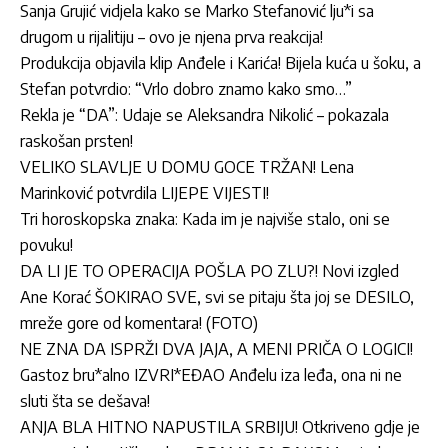
Sanja Grujić vidjela kako se Marko Stefanović lju*i sa
drugom u rijalitiju – ovo je njena prva reakcija!
Produkcija objavila klip Anđele i Karića! Bijela kuća u šoku, a
Stefan potvrdio: “Vrlo dobro znamo kako smo…”
Rekla je “DA”: Udaje se Aleksandra Nikolić – pokazala
raskošan prsten!
VELIKO SLAVLJE U DOMU GOCE TRŽAN! Lena
Marinković potvrdila LIJEPE VIJESTI!
Tri horoskopska znaka: Kada im je najviše stalo, oni se
povuku!
DA LI JE TO OPERACIJA POŠLA PO ZLU?! Novi izgled
Ane Korać ŠOKIRAO SVE, svi se pitaju šta joj se DESILO,
mreže gore od komentara! (FOTO)
NE ZNA DA ISPRŽI DVA JAJA, A MENI PRIČA O LOGICI!
Gastoz bru*alno IZVRI*EĐAO Anđelu iza leđa, ona ni ne
sluti šta se dešava!
ANJA BLA HITNO NAPUSTILA SRBIJU! Otkriveno gdje je