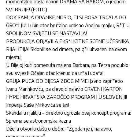
momentalno otišla nakon DRAMA SA BAKOM, o jednom
SVI BRUJE! (FOTO)
DOK SAM JA OPANKE NOSIO, TI SI BOSA TRČALA PO
GRO*LJU! Lukin otac bru*alno urnisao Anelinu majku, R*T U
SPOLJNOM SVIJETU SE NASTAVLJA!
PRODUKCIJA OBJAVILA EKS*LICITNE SCENE UČESNIKA
RIJALITIJA! Sklonili se od cimera, pa g*li uhvaćeni na ovom
mjestu!
U Bijeloj kući pomenuta malena Barbara, pa Terza pogubio
svu svijest! Očajan otac krenuo da ur*a i uda*a!
GRUJA PUCA OD BIJESA ZBOG MIME! Javno zapri*etio
Ivanu Marinkoviću, pa djevojci najavio CRVENI KARTON
HYPE HRVATSKA ZAPOČEO PROGRAM I U SLOVENIJI!
Imperija Saše Mirkovića se širi!
Skandal u rijalitiju – direktno ugrozila ovaj koncept programa:
Sprema se astronomska kazna
Džejla otvorila dušu o dečku: “Zgodan je i, naravno,
ponosan na mene”