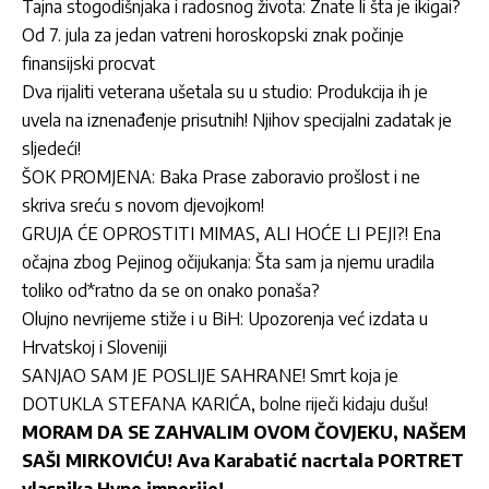
Tajna stogodišnjaka i radosnog života: Znate li šta je ikigai?
Od 7. jula za jedan vatreni horoskopski znak počinje
finansijski procvat
Dva rijaliti veterana ušetala su u studio: Produkcija ih je
uvela na iznenađenje prisutnih! Njihov specijalni zadatak je
sljedeći!
ŠOK PROMJENA: Baka Prase zaboravio prošlost i ne
skriva sreću s novom djevojkom!
GRUJA ĆE OPROSTITI MIMAS, ALI HOĆE LI PEJI?! Ena
očajna zbog Pejinog očijukanja: Šta sam ja njemu uradila
toliko od*ratno da se on onako ponaša?
Olujno nevrijeme stiže i u BiH: Upozorenja već izdata u
Hrvatskoj i Sloveniji
SANJAO SAM JE POSLIJE SAHRANE! Smrt koja je
DOTUKLA STEFANA KARIĆA, bolne riječi kidaju dušu!
MORAM DA SE ZAHVALIM OVOM ČOVJEKU, NAŠEM
SAŠI MIRKOVIĆU! Ava Karabatić nacrtala PORTRET