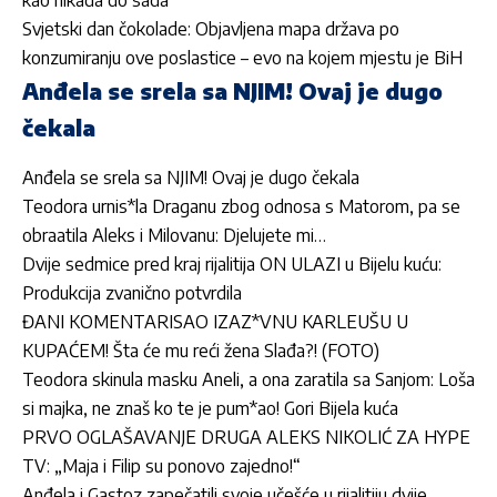
Svjetski dan čokolade: Objavljena mapa država po
konzumiranju ove poslastice – evo na kojem mjestu je BiH
Anđela se srela sa NJIM! Ovaj je dugo
čekala
Anđela se srela sa NJIM! Ovaj je dugo čekala
Teodora urnis*la Draganu zbog odnosa s Matorom, pa se
obraatila Aleks i Milovanu: Djelujete mi…
Dvije sedmice pred kraj rijalitija ON ULAZI u Bijelu kuću:
Produkcija zvanično potvrdila
ĐANI KOMENTARISAO IZAZ*VNU KARLEUŠU U
KUPAĆEM! Šta će mu reći žena Slađa?! (FOTO)
Teodora skinula masku Aneli, a ona zaratila sa Sanjom: Loša
si majka, ne znaš ko te je pum*ao! Gori Bijela kuća
PRVO OGLAŠAVANJE DRUGA ALEKS NIKOLIĆ ZA HYPE
TV: „Maja i Filip su ponovo zajedno!“
Anđela i Gastoz zapečatili svoje učešće u rijalitiju dvije