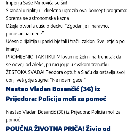
Imperija Saše Mirkovića se širi!
Skandal u rijalitiju – direktno ugrozila ovaj koncept programa:
Sprema se astronomska kazna
Džejla otvorila dušu o dečku: “Zgodan je i, naravno,
ponosan na mene”
Učesnici rijalitija u panici bježali i tražili zaklon: Sve letjelo po
imanju
PROMIJENIO TAKTIKU! Milovan ne želi ni na trenutak da
se odvoji od Aleks, pri ruci joj je u svakom trenutku!
ŽESTOKA SVAĐA! Teodora optužila Slađu da ostavlja svoj
donji veš gdje stigne: “Ne nosim gaće “
Nestao Vladan Bosančić (36) iz
Prijedora: Policija moli za pomoć
Nestao Vladan Bosančić (36) iz Prijedora: Policija moli za
pomoć
POUČNA ŽIVOTNA PRIČA! Živio od