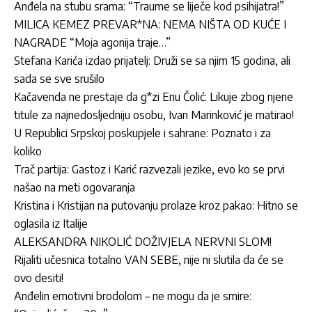
Anđela na stubu srama: “Traume se liječe kod psihijatra!”
MILICA KEMEZ PREVAR*NA: NEMA NIŠTA OD KUĆE I
NAGRADE “Moja agonija traje…”
Stefana Karića izdao prijatelj: Druži se sa njim 15 godina, ali
sada se sve srušilo
Kačavenda ne prestaje da g*zi Enu Čolić: Likuje zbog njene
titule za najnedosljedniju osobu, Ivan Marinković je matirao!
U Republici Srpskoj poskupjele i sahrane: Poznato i za
koliko
Trač partija: Gastoz i Karić razvezali jezike, evo ko se prvi
našao na meti ogovaranja
Kristina i Kristijan na putovanju prolaze kroz pakao: Hitno se
oglasila iz Italije
ALEKSANDRA NIKOLIĆ DOŽIVJELA NERVNI SLOM!
Rijaliti učesnica totalno VAN SEBE, nije ni slutila da će se
ovo desiti!
Anđelin emotivni brodolom – ne mogu da je smire: