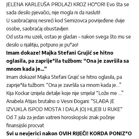
JELENA KARLEUŠA PROLAZI KROZ HO*OR! Evo šta se
sada desilo pjevačici, nije mogla ni da nasluti!
U saobraćajnoj nesreći kod Semizovca povrijeđene dvije
osobe, saobraćaj obustavljen
Od usta mu uzeli, ostao je gladan – nakon svega što mu se
desilo u rijalitiju, potpuno je pu*ao!
Imam dokaze! Majka Stefani Grujić se hitno
oglasila, pa zaprije*ila tužbom: “Ona je završila sa
mnom kada je…”
Imam dokaze! Majka Stefani Grujić se hitno oglasila, pa
zaprije*ila tužbom: “Ona je završila sa mnom kada je…”
Kija Kockar iznijela detalje koje nije smjela! “Lože me …”
Anabela Atijas brutalno o Vesni Đogani: “SLAĐA JE
IZVUKLA ISPOD MOSTA I DALA JOJ HLJEB U RUKE“
Od 7. jula za jedan vatreni horoskopski znak počinje
finansijski procvat
Svi u nevjerici nakon OVIH RIJEČI! KORDA PONIZ*O