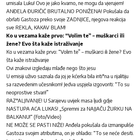
urnisala Luku! Ovo je jako kvarno, ne mogu da vjerujem!
ANĐELA ĐURIČIĆ BRUTALNO PONIŽENA! Pokušala da
obrlati Gastoza preko svoje ZADNJICE, njegova reakcija
sve REKLA, KAKAV BLAM!
Ko u vezama kaže prvo: “Volim te” – muškarci ili
žene? Evo šta kaže istraživanje
Ko u vezama kaže prvo: “Volim te” – muškarci ili žene? Evo
šta kaže istraživanje
Ovi znakovi izgledaju mlađe nego što jesu
U emisiji uživo saznala da joj je kćerka bila inti*na u rijalitiju
sa razvedenim učesnikom! Jedva uspjela izgovoriti: “To su
neoprostive stvari!”
RAZ*ALJIVANJE! U Sarajevu uvijek masa ljudi gdje
NASTUPA ACA LUKAS! „Spremni za NAJJAČU ŽURKU NA
BALKANU!“ (Foto/Video)
NE MOŽE SE PASTI NIŽE! Anđela pokušala da izmanipuliše
Gastoza svojim atributima, on je ohladio: “To se neće desiti.