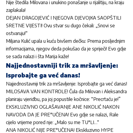
Nije štedila Milovana i unukino ponašanje u rijalitiju, na kraju
zaplakala!
DEJAN DRAGOJEVIĆ I NJEGOVA DJEVOJKA SAOPŠTILI
SRETNE VIJESTI! Ovu stvar su dugo čekali: „Snovi se
ostvaruju!“
Miljana Kulić upala u kuću bivšem dečku: Prema posljednjim
informacijama, njegov deda pokušao da je spriječi! Evo gdje
se sada nalazi i šta Marija kaže!
Najjednostavniji trik za mršavljenje:
Isprobajte ga već danas!
Najjednostavniji trik za mršavljenje: Isprobajte ga već danas!
MILOSAVA VAN KONTROLE! Čula da Milovan i Aleksandra
planiraju vjeridbu, pa joj popustile kočnice: “Precrtaću je!”
EKSKLUZIVNO OGLAŠAVANJE ANE NIKOLIĆ NAKON
NAVODA DA JE PRE*UČENA! Evo gdje se nalazi, Rale
cijelo vrijeme pored nje: „Malo su me TU*LI…“
ANA NIKOLIĆ NIJE PRE*UČENA! Ekskluzivno HYPE