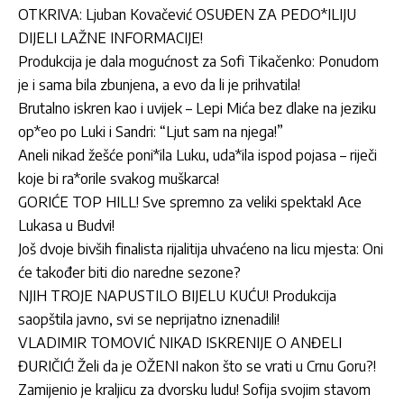
OTKRIVA: Ljuban Kovačević OSUĐEN ZA PEDO*ILIJU
DIJELI LAŽNE INFORMACIJE!
Produkcija je dala mogućnost za Sofi Tikačenko: Ponudom
je i sama bila zbunjena, a evo da li je prihvatila!
Brutalno iskren kao i uvijek – Lepi Mića bez dlake na jeziku
op*eo po Luki i Sandri: “Ljut sam na njega!”
Aneli nikad žešće poni*ila Luku, uda*ila ispod pojasa – riječi
koje bi ra*orile svakog muškarca!
GORIĆE TOP HILL! Sve spremno za veliki spektakl Ace
Lukasa u Budvi!
Još dvoje bivših finalista rijalitija uhvaćeno na licu mjesta: Oni
će također biti dio naredne sezone?
NJIH TROJE NAPUSTILO BIJELU KUĆU! Produkcija
saopštila javno, svi se neprijatno iznenadili!
VLADIMIR TOMOVIĆ NIKAD ISKRENIJE O ANĐELI
ĐURIČIĆ! Želi da je OŽENI nakon što se vrati u Crnu Goru?!
Zamijenio je kraljicu za dvorsku ludu! Sofija svojim stavom