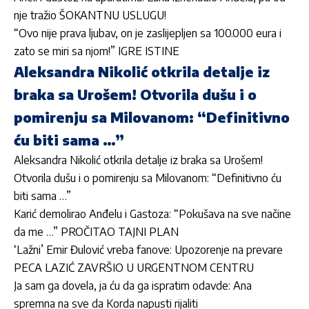
nje tražio ŠOKANTNU USLUGU!
“Ovo nije prava ljubav, on je zaslijepljen sa 100.000 eura i
zato se miri sa njom!” IGRE ISTINE
Aleksandra Nikolić otkrila detalje iz
braka sa Urošem! Otvorila dušu i o
pomirenju sa Milovanom: “Definitivno
ću biti sama …”
Aleksandra Nikolić otkrila detalje iz braka sa Urošem!
Otvorila dušu i o pomirenju sa Milovanom: “Definitivno ću
biti sama …”
Karić demolirao Anđelu i Gastoza: “Pokušava na sve načine
da me …” PROČITAO TAJNI PLAN
‘Lažni’ Emir Đulović vreba fanove: Upozorenje na prevare
PECA LAZIĆ ZAVRŠIO U URGENTNOM CENTRU
Ja sam ga dovela, ja ću da ga ispratim odavde: Ana
spremna na sve da Korda napusti rijaliti