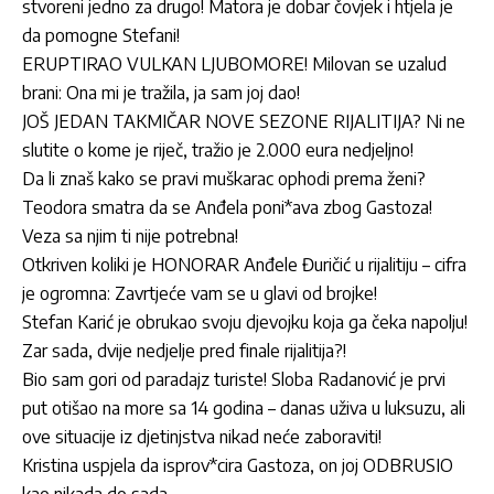
stvoreni jedno za drugo! Matora je dobar čovjek i htjela je
da pomogne Stefani!
ERUPTIRAO VULKAN LJUBOMORE! Milovan se uzalud
brani: Ona mi je tražila, ja sam joj dao!
JOŠ JEDAN TAKMIČAR NOVE SEZONE RIJALITIJA? Ni ne
slutite o kome je riječ, tražio je 2.000 eura nedjeljno!
Da li znaš kako se pravi muškarac ophodi prema ženi?
Teodora smatra da se Anđela poni*ava zbog Gastoza!
Veza sa njim ti nije potrebna!
Otkriven koliki je HONORAR Anđele Đuričić u rijalitiju – cifra
je ogromna: Zavrtjeće vam se u glavi od brojke!
Stefan Karić je obrukao svoju djevojku koja ga čeka napolju!
Zar sada, dvije nedjelje pred finale rijalitija?!
Bio sam gori od paradajz turiste! Sloba Radanović je prvi
put otišao na more sa 14 godina – danas uživa u luksuzu, ali
ove situacije iz djetinjstva nikad neće zaboraviti!
Kristina uspjela da isprov*cira Gastoza, on joj ODBRUSIO
kao nikada do sada