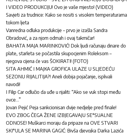
I VIDEO PRODUKCIJU! Ovo je vaše mjesto! (VIDEO)
Savjeti za trudnice: Kako se nositi s visokim temperaturama
tokom ljeta
Vanredna odluka produkcije – prvo je izašla Sandra
Obradović, a za njom odmah i ovaj takmičar!
BAHATA MAJA MARINKOVIĆ! Dok ljudi računaju dinare do
plate, starleta se počastila skupocjenim Roleksom –
njegova cijena će vas ŠOKIRATI! (FOTO)
SITA AHMIĆ I MAJKA GROFICA ULAZE U SLJEDEĆU
SEZONU RIJALITIJA?! Aneli dobija pojačanje, isplivali
navodi!
I Filip Car odlučio da uđe u rijaliti: “Ako se vuk stopi među
ovce…”
Jovan Pejić Peja sankcionisan dvije nedjelje pred finale!
EVO ZBOG ČEGA ŽENE IZBJEGAVAJU SE*SUALNE
ODNOSE! Muškarci moraju da pripaze na OVE STVARI
SKI*ULA SE MARINA GAGIĆ: Bivša djevojka Darka Lazića