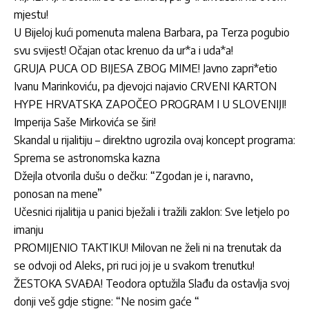
mjestu!
U Bijeloj kući pomenuta malena Barbara, pa Terza pogubio
svu svijest! Očajan otac krenuo da ur*a i uda*a!
GRUJA PUCA OD BIJESA ZBOG MIME! Javno zapri*etio
Ivanu Marinkoviću, pa djevojci najavio CRVENI KARTON
HYPE HRVATSKA ZAPOČEO PROGRAM I U SLOVENIJI!
Imperija Saše Mirkovića se širi!
Skandal u rijalitiju – direktno ugrozila ovaj koncept programa:
Sprema se astronomska kazna
Džejla otvorila dušu o dečku: “Zgodan je i, naravno,
ponosan na mene”
Učesnici rijalitija u panici bježali i tražili zaklon: Sve letjelo po
imanju
PROMIJENIO TAKTIKU! Milovan ne želi ni na trenutak da
se odvoji od Aleks, pri ruci joj je u svakom trenutku!
ŽESTOKA SVAĐA! Teodora optužila Slađu da ostavlja svoj
donji veš gdje stigne: “Ne nosim gaće “