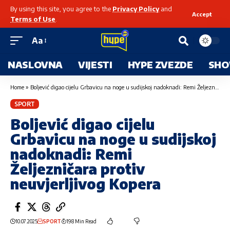
By using this site, you agree to the
Privacy Policy
and
Accept
Terms of Use
.
Aa
NASLOVNA
VIJESTI
HYPE ZVEZDE
SHO
Home
»
Boljević digao cijelu Grbavicu na noge u sudijskoj nadoknadi: Remi Željezničara protiv neuvjerljivog Kopera
SPORT
Boljević digao cijelu
Grbavicu na noge u sudijskoj
nadoknadi: Remi
Željezničara protiv
neuvjerljivog Kopera
10.07.2025
SPORT
198 Min Read