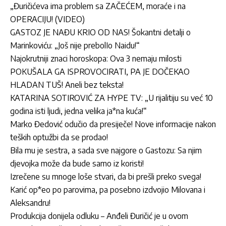
„Đuričićeva ima problem sa ZAČEĆEM, moraće i na
OPERACIJU! (VIDEO)
GASTOZ JE NAĐU KRIO OD NAS! Šokantni detalji o
Marinkoviću: „Još nije prebolIo Naidu!“
Najokrutniji znaci horoskopa: Ova 3 nemaju milosti
POKUŠALA GA ISPROVOCIRATI, PA JE DOČEKAO
HLADAN TUŠ! Aneli bez teksta!
KATARINA SOTIROVIĆ ZA HYPE TV: „U rijalitiju su već 10
godina isti ljudi, jedna velika ja*na kuća!“
Marko Đedović odučio da presiječe! Nove informacije nakon
teških optužbi da se prodao!
Bila mu je sestra, a sada sve najgore o Gastozu: Sa njim
djevojka može da bude samo iz koristi!
Izrečene su mnoge loše stvari, da bi prešli preko svega!
Karić op*eo po parovima, pa posebno izdvojio Milovana i
Aleksandru!
Produkcija donijela odluku – Anđeli Đuričić je u ovom