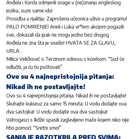
Anđela i Korda odmjerili snage u (ne)znanju engleskog
jezika, suze same idu!
Prosidba u rijalitiju: Zaprošena učesnica uživo u programu!
PALO POMIRENJE! Aneli i Luka vr*lom akcijom pogazili
sve, dokazali da ipak ne mogu jedno bez drugog
Anđela ne zna šta je snašlo! HVATA SE ZA GLAVU,
URLA…
Milica Veličković o Terzinom odnosu s kćerkom: “Sud će
odlučiti, ja ću to poštovati”
Ovo su 4 najnepristojnija pitanja:
Nikad ih ne postavljajte!
Ovo su 4 najnepristojnija pitanja: Nikad ih ne postavljajte!
Skuhajte kukuruz za samo 15 minuta: U vodu dodajte ova
dva sastojka!: U vodu dodajte ova dva sastojka!
Vatrogasci s Ilidže spasili zaglavljeno mače kojem niko nije
htio pomoći: “Sretni smo!”
SANJA JE RAZOTKRILA PRED SVIMA: