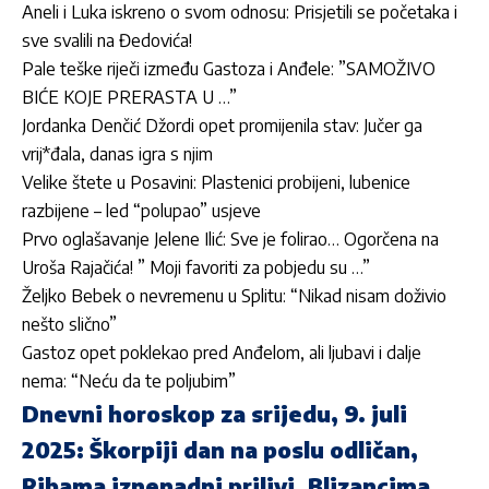
Aneli i Luka iskreno o svom odnosu: Prisjetili se početaka i
sve svalili na Đedovića!
Pale teške riječi između Gastoza i Anđele: ”SAMOŽIVO
BIĆE KOJE PRERASTA U …”
Jordan­ka Denčić Džordi opet promijenila stav: Jučer ga
vrij*đala, danas igra s njim
Velike štete u Posavini: Plastenici probijeni, lubenice
razbijene – led “polupao” usjeve
Prvo oglašavanje Jelene Ilić: Sve je folirao… Ogorčena na
Uroša Rajačića! ” Moji favoriti za pobjedu su …”
Željko Bebek o nevremenu u Splitu: “Nikad nisam doživio
nešto slično”
Gastoz opet poklekao pred Anđelom, ali ljubavi i dalje
nema: “Neću da te poljubim”
Dnevni horoskop za srijedu, 9. juli
2025: Škorpiji dan na poslu odličan,
Ribama iznenadni prilivi, Blizancima