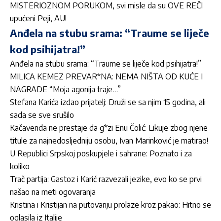
MISTERIOZNOM PORUKOM, svi misle da su OVE REČI
upućeni Peji, AU!
Anđela na stubu srama: “Traume se liječe
kod psihijatra!”
Anđela na stubu srama: “Traume se liječe kod psihijatra!”
MILICA KEMEZ PREVAR*NA: NEMA NIŠTA OD KUĆE I
NAGRADE “Moja agonija traje…”
Stefana Karića izdao prijatelj: Druži se sa njim 15 godina, ali
sada se sve srušilo
Kačavenda ne prestaje da g*zi Enu Čolić: Likuje zbog njene
titule za najnedosljedniju osobu, Ivan Marinković je matirao!
U Republici Srpskoj poskupjele i sahrane: Poznato i za
koliko
Trač partija: Gastoz i Karić razvezali jezike, evo ko se prvi
našao na meti ogovaranja
Kristina i Kristijan na putovanju prolaze kroz pakao: Hitno se
oglasila iz Italije