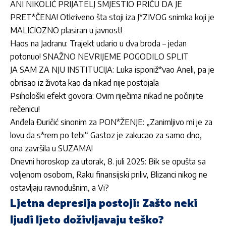
ANI NIKOLIĆ PRIJATELJ SMJESTIO PRIČU DA JE
PRET*ČENA! Otkriveno šta stoji iza J*ZIVOG snimka koji je
MALICIOZNO plasiran u javnost!
Haos na Jadranu: Trajekt udario u dva broda – jedan
potonuo! SNAŽNO NEVRIJEME POGODILO SPLIT
JA SAM ZA NJU INSTITUCIJA: Luka isponiž*vao Aneli, pa je
obrisao iz života kao da nikad nije postojala
Psihološki efekt govora: Ovim riječima nikad ne počinjite
rečenicu!
Anđela Đuričić sinonim za PON*ŽENJE: „Zanimljivo mi je za
lovu da s*rem po tebi“ Gastoz je zakucao za samo dno,
ona završila u SUZAMA!
Dnevni horoskop za utorak, 8. juli 2025: Bik se opušta sa
voljenom osobom, Raku finansijski priliv, Blizanci nikog ne
ostavljaju ravnodušnim, a Vi?
Ljetna depresija postoji: Zašto neki
ljudi ljeto doživljavaju teško?