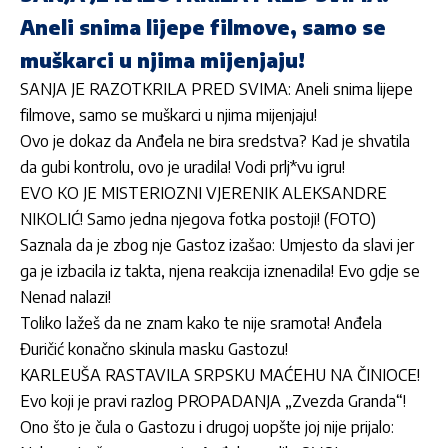
Aneli snima lijepe filmove, samo se
muškarci u njima mijenjaju!
SANJA JE RAZOTKRILA PRED SVIMA: Aneli snima lijepe
filmove, samo se muškarci u njima mijenjaju!
Ovo je dokaz da Anđela ne bira sredstva? Kad je shvatila
da gubi kontrolu, ovo je uradila! Vodi prlj*vu igru!
EVO KO JE MISTERIOZNI VJERENIK ALEKSANDRE
NIKOLIĆ! Samo jedna njegova fotka postoji! (FOTO)
Saznala da je zbog nje Gastoz izašao: Umjesto da slavi jer
ga je izbacila iz takta, njena reakcija iznenadila! Evo gdje se
Nenad nalazi!
Toliko lažeš da ne znam kako te nije sramota! Anđela
Đuričić konačno skinula masku Gastozu!
KARLEUŠA RASTAVILA SRPSKU MAĆEHU NA ČINIOCE!
Evo koji je pravi razlog PROPADANJA „Zvezda Granda“!
Ono što je čula o Gastozu i drugoj uopšte joj nije prijalo: