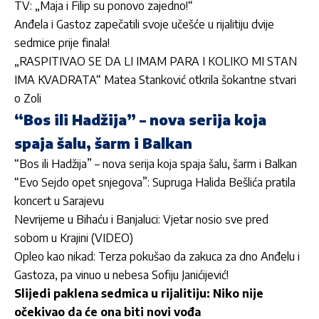
TV: „Maja i Filip su ponovo zajedno!“
Anđela i Gastoz zapečatili svoje učešće u rijalitiju dvije
sedmice prije finala!
„RASPITIVAO SE DA LI IMAM PARA I KOLIKO MI STAN
IMA KVADRATA“ Matea Stanković otkrila šokantne stvari
o Zoli
“Bos ili Hadžija” – nova serija koja
spaja šalu, šarm i Balkan
“Bos ili Hadžija” – nova serija koja spaja šalu, šarm i Balkan
“Evo Sejdo opet snjegova”: Supruga Halida Bešlića pratila
koncert u Sarajevu
Nevrijeme u Bihaću i Banjaluci: Vjetar nosio sve pred
sobom u Krajini (VIDEO)
Opleo kao nikad: Terza pokušao da zakuca za dno Anđelu i
Gastoza, pa vinuo u nebesa Sofiju Janićijević!
Slijedi paklena sedmica u rijalitiju: Niko nije
očekivao da će ona biti novi vođa