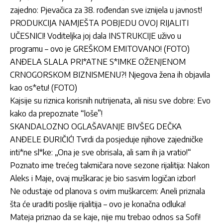
zajedno: Pjevačica za 38. rođendan sve iznijela u javnost!
PRODUKCIJA NAMJEŠTA POBJEDU OVOJ RIJALITI
UČESNICI! Voditeljka joj dala INSTRUKCIJE uživo u
programu – ovo je GREŠKOM EMITOVANO! (FOTO)
ANĐELA SLALA PRI*ATNE S*IMKE OŽENJENOM
CRNOGORSKOM BIZNISMENU?! Njegova žena ih objavila
kao os*etu! (FOTO)
Kajsije su riznica korisnih nutrijenata, ali nisu sve dobre: Evo
kako da prepoznate “loše”!
SKANDALOZNO OGLAŠAVANJE BIVŠEG DEČKA
ANĐELE ĐURIČIĆ! Tvrdi da posjeduje njihove zajedničke
inti*ne sl*ke: „Ona je sve obrisala, ali sam ih ja vratio!“
Poznato ime trećeg takmičara nove sezone rijalitija: Nakon
Aleks i Maje, ovaj muškarac je bio sasvim logičan izbor!
Ne odustaje od planova s ovim muškarcem: Aneli priznala
šta će uraditi poslije rijalitija – ovo je konačna odluka!
Mateja priznao da se kaje, nije mu trebao odnos sa Sofi!