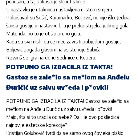
pokušao, a taj pokušaj je skinut s linije.
U nastavku je utakmica nastavljena u istom smjeru.
Pokušavali su Šošić, Karamarko, Boljević, no nije išlo. Jedina
šansa gostiju u nastavku bila je preko strijelca jedinog gola
Matonda, no to je otišlo preko gola.
Kada su svi mislili da će meč završiti pobjedom gostiju,
Boljević pogađa glavom na asistenciju Šabića.
Revanš se igra naredne sedmice u Koperu.
POTPUNO GA IZBACILA IZ TAKTA!
Gastoz se zale*io sa me*lom na Anđelu
Đuričić uz salvu uv*eda i p*ovki!
POTPUNO GA IZBACILA IZ TAKTA! Gastoz se zale*io sa
me*lom na Anđelu Đuričić uz salvu uv*eda i p*ovki!
Majo, šta si to uradila od sebe? Da li je ovo posljedica
najnovije estetske korekcije?
Kristijan Golubović tvrdi da se samo ovog čovjeka plašio