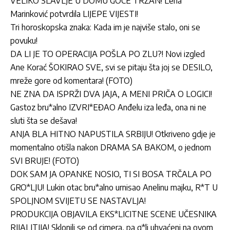
VELIKO SLAVLJE U DOMU GOCE TRŽAN! Lena
Marinković potvrdila LIJEPE VIJESTI!
Tri horoskopska znaka: Kada im je najviše stalo, oni se
povuku!
DA LI JE TO OPERACIJA POŠLA PO ZLU?! Novi izgled
Ane Korać ŠOKIRAO SVE, svi se pitaju šta joj se DESILO,
mreže gore od komentara! (FOTO)
NE ZNA DA ISPRŽI DVA JAJA, A MENI PRIČA O LOGICI!
Gastoz bru*alno IZVRI*EĐAO Anđelu iza leđa, ona ni ne
sluti šta se dešava!
ANJA BLA HITNO NAPUSTILA SRBIJU! Otkriveno gdje je
momentalno otišla nakon DRAMA SA BAKOM, o jednom
SVI BRUJE! (FOTO)
DOK SAM JA OPANKE NOSIO, TI SI BOSA TRČALA PO
GRO*LJU! Lukin otac bru*alno urnisao Anelinu majku, R*T U
SPOLJNOM SVIJETU SE NASTAVLJA!
PRODUKCIJA OBJAVILA EKS*LICITNE SCENE UČESNIKA
RIJALITIJA! Sklonili se od cimera, pa g*li uhvaćeni na ovom