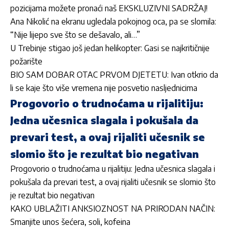
pozicijama možete pronaći naš EKSKLUZIVNI SADRŽAJ!
Ana Nikolić na ekranu ugledala pokojnog oca, pa se slomila:
“Nije lijepo sve što se dešavalo, ali…”
U Trebinje stigao još jedan helikopter: Gasi se najkritičnije
požarište
BIO SAM DOBAR OTAC PRVOM DJETETU: Ivan otkrio da
li se kaje što više vremena nije posvetio nasljednicima
Progovorio o trudnoćama u rijalitiju:
Jedna učesnica slagala i pokušala da
prevari test, a ovaj rijaliti učesnik se
slomio što je rezultat bio negativan
Progovorio o trudnoćama u rijalitiju: Jedna učesnica slagala i
pokušala da prevari test, a ovaj rijaliti učesnik se slomio što
je rezultat bio negativan
KAKO UBLAŽITI ANKSIOZNOST NA PRIRODAN NAČIN:
Smanjite unos šećera, soli, kofeina