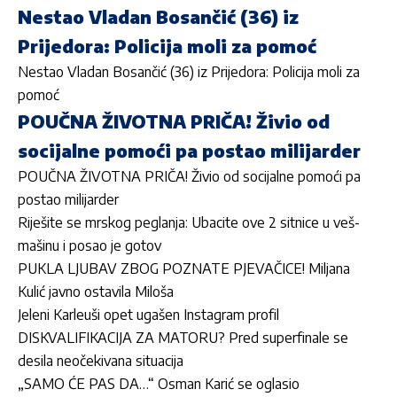
Nestao Vladan Bosančić (36) iz
Prijedora: Policija moli za pomoć
Nestao Vladan Bosančić (36) iz Prijedora: Policija moli za
pomoć
POUČNA ŽIVOTNA PRIČA! Živio od
socijalne pomoći pa postao milijarder
POUČNA ŽIVOTNA PRIČA! Živio od socijalne pomoći pa
postao milijarder
Riješite se mrskog peglanja: Ubacite ove 2 sitnice u veš-
mašinu i posao je gotov
PUKLA LJUBAV ZBOG POZNATE PJEVAČICE! Miljana
Kulić javno ostavila Miloša
Jeleni Karleuši opet ugašen Instagram profil
DISKVALIFIKACIJA ZA MATORU? Pred superfinale se
desila neočekivana situacija
„SAMO ĆE PAS DA…“ Osman Karić se oglasio