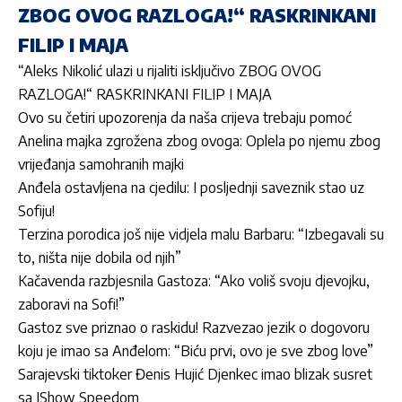
ZBOG OVOG RAZLOGA!“ RASKRINKANI
FILIP I MAJA
“Aleks Nikolić ulazi u rijaliti isključivo ZBOG OVOG
RAZLOGA!“ RASKRINKANI FILIP I MAJA
Ovo su četiri upozorenja da naša crijeva trebaju pomoć
Anelina majka zgrožena zbog ovoga: Oplela po njemu zbog
vrijeđanja samohranih majki
Anđela ostavljena na cjedilu: I posljednji saveznik stao uz
Sofiju!
Terzina porodica još nije vidjela malu Barbaru: “Izbegavali su
to, ništa nije dobila od njih”
Kačavenda razbjesnila Gastoza: “Ako voliš svoju djevojku,
zaboravi na Sofi!”
Gastoz sve priznao o raskidu! Razvezao jezik o dogovoru
koju je imao sa Anđelom: “Biću prvi, ovo je sve zbog love”
Sarajevski tiktoker Đenis Hujić Djenkec imao blizak susret
sa IShow Speedom