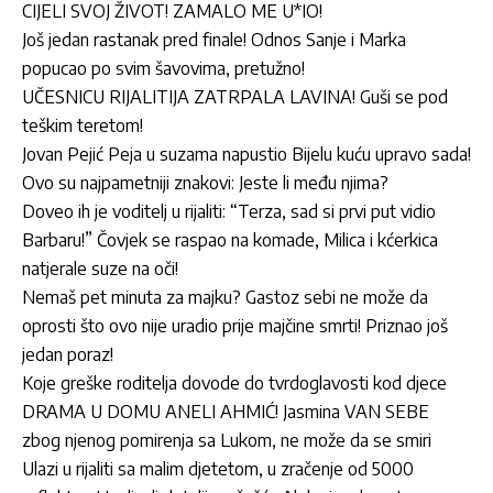
CIJELI SVOJ ŽIVOT! ZAMALO ME U*IO!
Još jedan rastanak pred finale! Odnos Sanje i Marka
popucao po svim šavovima, pretužno!
UČESNICU RIJALITIJA ZATRPALA LAVINA! Guši se pod
teškim teretom!
Jovan Pejić Peja u suzama napustio Bijelu kuću upravo sada!
Ovo su najpametniji znakovi: Jeste li među njima?
Doveo ih je voditelj u rijaliti: “Terza, sad si prvi put vidio
Barbaru!” Čovjek se raspao na komade, Milica i kćerkica
natjerale suze na oči!
Nemaš pet minuta za majku? Gastoz sebi ne može da
oprosti što ovo nije uradio prije majčine smrti! Priznao još
jedan poraz!
Koje greške roditelja dovode do tvrdoglavosti kod djece
DRAMA U DOMU ANELI AHMIĆ! Jasmina VAN SEBE
zbog njenog pomirenja sa Lukom, ne može da se smiri
Ulazi u rijaliti sa malim djetetom, u zračenje od 5000