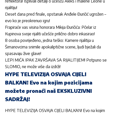
reflektora! Isplivali detalji o učešću Aleks i malene Leone u
rijalitiju!
Deset dana pred finale, opstanak Anđele Đuričić ugrožen –
evo ko je preokrenuo igru!
Frapiraće vas visina honorara Mikija Đuričića: Pčelar iz
Kupinova svoje rijaliti učešće prilično dobro inkasirao!
8 osoba povrijeđeno, jedna teško: Kamere rijalitija u
Šimanovcima snimile apokaliptične scene, ljudi bježali da
spasavaju žive glave!
LEPI MIĆA IPAK ZAVRŠAVA SA RIJALITIJEM! Potpuno se
SLOMIO, ne može više da izdrži!
HYPE TELEVIZIJA OSVAJA CIJELI
BALKAN! Evo na kojim pozicijama
možete pronaći naš EKSKLUZIVNI
SADRŽAJ!
HYPE TELEVIZIJA OSVAJA CIJELI BALKAN! Evo na kojim