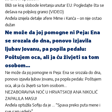
Bliži se kraj slobode kretanja unutar EU: Pogledajte šta se
dešava na poljskoj granici (VIDEO)
Anđela iznijela detalje afere Mime i Karića – on nije ostao
dužan
Ne može da joj pomogne ni Peja: Ena
se srozala do dna, ponovo izjavila
ljubav Jovanu, pa popila pedalu:
Poštujem oca, ali ja ću živjeti sa tom
osobom…
Ne može da joj pomogne ni Peja: Ena se srozala do dna,
ponovo izjavila ljubav Jovanu, pa popila pedalu: Poštujem
oca, ali ja ću živjeti sa tom osobom…
NEZABORAVNA NOĆ U HRVATSKOJ! ANA NIKOLIĆ
ZAPALILA MASU!
Anđela optužila Sofiju da je … “Spava preko puta mene i
sve sam vidjela”