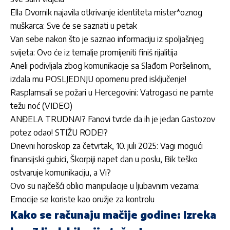
Ella Dvornik najavila otkrivanje identiteta mister*oznog
muškarca: Sve će se saznati u petak
Van sebe nakon što je saznao informaciju iz spoljašnjeg
svijeta: Ovo će iz temalje promijeniti finiš rijalitija
Aneli podivljala zbog komunikacije sa Slađom Poršelinom,
izdala mu POSLJEDNJU opomenu pred isključenje!
Rasplamsali se požari u Hercegovini: Vatrogasci ne pamte
težu noć (VIDEO)
ANĐELA TRUDNA!? Fanovi tvrde da ih je jedan Gastozov
potez odao! STIŽU RODE!?
Dnevni horoskop za četvrtak, 10. juli 2025: Vagi mogući
finansijski gubici, Škorpiji napet dan u poslu, Bik teško
ostvaruje komunikaciju, a Vi?
Ovo su najčešći oblici manipulacije u ljubavnim vezama:
Emocije se koriste kao oružje za kontrolu
Kako se računaju mačije godine: Izreka