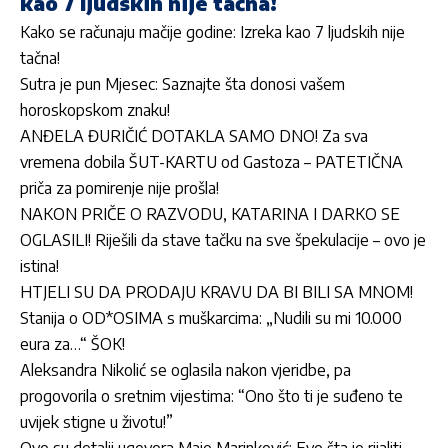
kao 7 ljudskih nije tačna!
Kako se računaju mačije godine: Izreka kao 7 ljudskih nije
tačna!
Sutra je pun Mjesec: Saznajte šta donosi vašem
horoskopskom znaku!
ANĐELA ĐURIČIĆ DOTAKLA SAMO DNO! Za sva
vremena dobila ŠUT-KARTU od Gastoza – PATETIČNA
priča za pomirenje nije prošla!
NAKON PRIČE O RAZVODU, KATARINA I DARKO SE
OGLASILI! Riješili da stave tačku na sve špekulacije – ovo je
istina!
HTJELI SU DA PRODAJU KRAVU DA BI BILI SA MNOM!
Stanija o OD*OSIMA s muškarcima: „Nudili su mi 10.000
eura za…“ ŠOK!
Aleksandra Nikolić se oglasila nakon vjeridbe, pa
progovorila o sretnim vijestima: “Ono što ti je suđeno te
uvijek stigne u životu!”