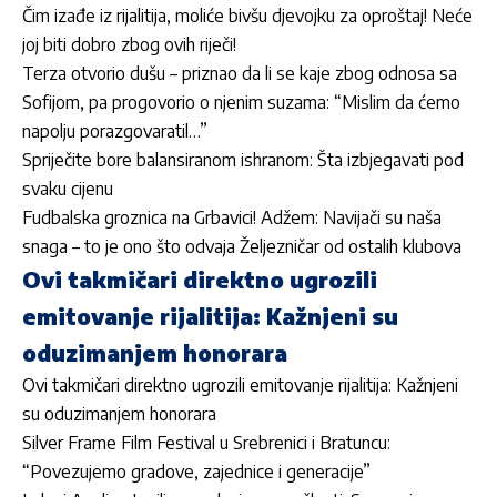
Čim izađe iz rijalitija, moliće bivšu djevojku za oproštaj! Neće
joj biti dobro zbog ovih riječi!
Terza otvorio dušu – priznao da li se kaje zbog odnosa sa
Sofijom, pa progovorio o njenim suzama: “Mislim da ćemo
napolju porazgovaratil…”
Spriječite bore balansiranom ishranom: Šta izbjegavati pod
svaku cijenu
Fudbalska groznica na Grbavici! Adžem: Navijači su naša
snaga – to je ono što odvaja Željezničar od ostalih klubova
Ovi takmičari direktno ugrozili
emitovanje rijalitija: Kažnjeni su
oduzimanjem honorara
Ovi takmičari direktno ugrozili emitovanje rijalitija: Kažnjeni
su oduzimanjem honorara
Silver Frame Film Festival u Srebrenici i Bratuncu:
“Povezujemo gradove, zajednice i generacije”