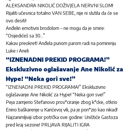
ALEKSANDRA NIKOLIĆ DOŽIVJELA NERVNI SLOM!
Rijaliti učesnica totalno VAN SEBE, nije ni slutila da će se
ovo desiti!
Anđelin emotivni brodolom – ne mogu da je smire:
“Osijedićeš sa 30…”
Kakav preokret! Anđela punom parom radi na pomirenju
Luke i Aneli
“IZNENADNI PREKID PROGRAMA!”
Ekskluzivno oglašavanje Ane Nikolić za
Hype! “Neka gori sve!”
“IZNENADNI PREKID PROGRAMA!” Ekskluzivno
oglašavanje Ane Nikolić za Hype! “Neka gori sve!”
Peja zamjerio Stefanovo prov*ciranje zbog k*cke, otkrio
Enino baškarenje u Karićevoj vili, pa je pon*zio kao nikad!
Najzanimljiviji izbor potrčka ove godine: Uništiće Gastoza
pred kraj sezone! PRLJAVA RIJALITI IGRA