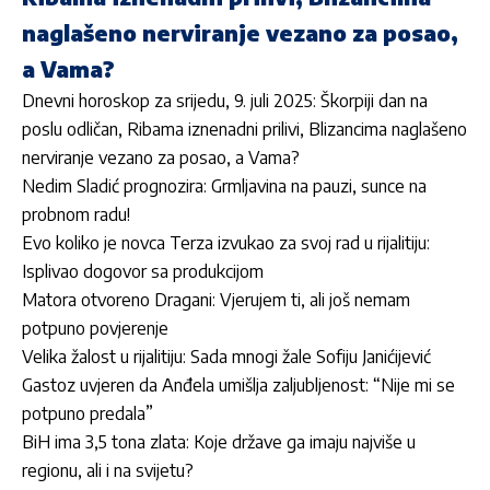
naglašeno nerviranje vezano za posao,
a Vama?
Dnevni horoskop za srijedu, 9. juli 2025: Škorpiji dan na
poslu odličan, Ribama iznenadni prilivi, Blizancima naglašeno
nerviranje vezano za posao, a Vama?
Nedim Sladić prognozira: Grmljavina na pauzi, sunce na
probnom radu!
Evo koliko je novca Terza izvukao za svoj rad u rijalitiju:
Isplivao dogovor sa produkcijom
Matora otvoreno Dragani: Vjerujem ti, ali još nemam
potpuno povjerenje
Velika žalost u rijalitiju: Sada mnogi žale Sofiju Janićijević
Gastoz uvjeren da Anđela umišlja zaljubljenost: “Nije mi se
potpuno predala”
BiH ima 3,5 tona zlata: Koje države ga imaju najviše u
regionu, ali i na svijetu?