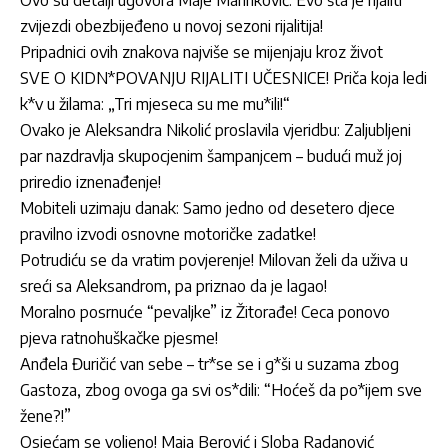
Ovo su detalji ugovora Maje Marinković: Evo šta je rijaliti
zvijezdi obezbijeđeno u novoj sezoni rijalitija!
Pripadnici ovih znakova najviše se mijenjaju kroz život
SVE O KIDN*POVANJU RIJALITI UČESNICE! Priča koja ledi
k*v u žilama: „Tri mjeseca su me mu*ili!“
Ovako je Aleksandra Nikolić proslavila vjeridbu: Zaljubljeni
par nazdravlja skupocjenim šampanjcem – budući muž joj
priredio iznenađenje!
Mobiteli uzimaju danak: Samo jedno od desetero djece
pravilno izvodi osnovne motoričke zadatke!
Potrudiću se da vratim povjerenje! Milovan želi da uživa u
sreći sa Aleksandrom, pa priznao da je lagao!
Moralno posrnuće “pevaljke” iz Žitorađe! Ceca ponovo
pjeva ratnohuškačke pjesme!
Anđela Đuričić van sebe – tr*se se i g*ši u suzama zbog
Gastoza, zbog ovoga ga svi os*dili: “Hoćeš da po*ijem sve
žene?!”
Osjećam se voljeno! Maja Berović i Sloba Radanović