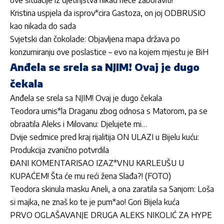
ove situacije iz djetinjstva nikad neće zaboraviti!
Kristina uspjela da isprov*cira Gastoza, on joj ODBRUSIO
kao nikada do sada
Svjetski dan čokolade: Objavljena mapa država po
konzumiranju ove poslastice – evo na kojem mjestu je BiH
Anđela se srela sa NJIM! Ovaj je dugo
čekala
Anđela se srela sa NJIM! Ovaj je dugo čekala
Teodora urnis*la Draganu zbog odnosa s Matorom, pa se
obraatila Aleks i Milovanu: Djelujete mi…
Dvije sedmice pred kraj rijalitija ON ULAZI u Bijelu kuću:
Produkcija zvanično potvrdila
ĐANI KOMENTARISAO IZAZ*VNU KARLEUŠU U
KUPAĆEM! Šta će mu reći žena Slađa?! (FOTO)
Teodora skinula masku Aneli, a ona zaratila sa Sanjom: Loša
si majka, ne znaš ko te je pum*ao! Gori Bijela kuća
PRVO OGLAŠAVANJE DRUGA ALEKS NIKOLIĆ ZA HYPE