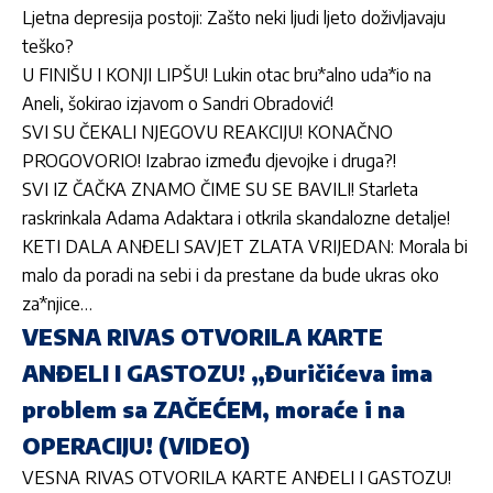
Ljetna depresija postoji: Zašto neki ljudi ljeto doživljavaju
teško?
U FINIŠU I KONJI LIPŠU! Lukin otac bru*alno uda*io na
Aneli, šokirao izjavom o Sandri Obradović!
SVI SU ČEKALI NJEGOVU REAKCIJU! KONAČNO
PROGOVORIO! Izabrao između djevojke i druga?!
SVI IZ ČAČKA ZNAMO ČIME SU SE BAVILI! Starleta
raskrinkala Adama Adaktara i otkrila skandalozne detalje!
KETI DALA ANĐELI SAVJET ZLATA VRIJEDAN: Morala bi
malo da poradi na sebi i da prestane da bude ukras oko
za*njice…
VESNA RIVAS OTVORILA KARTE
ANĐELI I GASTOZU! „Đuričićeva ima
problem sa ZAČEĆEM, moraće i na
OPERACIJU! (VIDEO)
VESNA RIVAS OTVORILA KARTE ANĐELI I GASTOZU!