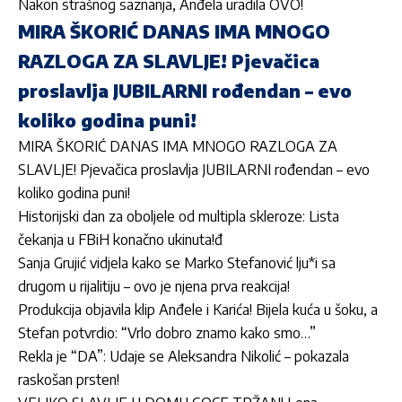
Nakon strašnog saznanja, Anđela uradila OVO!
MIRA ŠKORIĆ DANAS IMA MNOGO
RAZLOGA ZA SLAVLJE! Pjevačica
proslavlja JUBILARNI rođendan – evo
koliko godina puni!
MIRA ŠKORIĆ DANAS IMA MNOGO RAZLOGA ZA
SLAVLJE! Pjevačica proslavlja JUBILARNI rođendan – evo
koliko godina puni!
Historijski dan za oboljele od multipla skleroze: Lista
čekanja u FBiH konačno ukinuta!đ
Sanja Grujić vidjela kako se Marko Stefanović lju*i sa
drugom u rijalitiju – ovo je njena prva reakcija!
Produkcija objavila klip Anđele i Karića! Bijela kuća u šoku, a
Stefan potvrdio: “Vrlo dobro znamo kako smo…”
Rekla je “DA”: Udaje se Aleksandra Nikolić – pokazala
raskošan prsten!