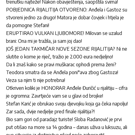
trenutku najteže! Nakon obavještenja, saopštila svima!
POBJEDNICA RIJALITIJA OTVORENO: Anđela i Gastoz su
stvoreni jedno za drugo! Matora je dobar čovjek i htjela je
da pomogne Stefani!
ERUPTIRAO VULKAN LJUBOMORE! Milovan se uzalud
brani: Ona mi je tražila, ja sam joj dao!
JOŠ JEDAN TAKMIČAR NOVE SEZONE RIJALITIJA? Ni ne
slutite o kome je riječ, tražio je 2.000 eura nedjeljno!
Da li znaš kako se pravi muškarac ophodi prema ženi?
Teodora smatra da se Anđela poni*ava zbog Gastoza!
Veza sa njim ti nije potrebna!
Otkriven koliki je HONORAR Anđele Đuričić u rijalitiju – cifra
je ogromna: Zavrtjeće vam se u glavi od brojke!
Stefan Karić je obrukao svoju djevojku koja ga čeka napolju!
Zar sada, dvije nedjelje pred finale rijalitija?!
Bio sam gori od paradajz turiste! Sloba Radanović je prvi
put otišao na more sa 14 godina – danas uživa u luksuzu, ali