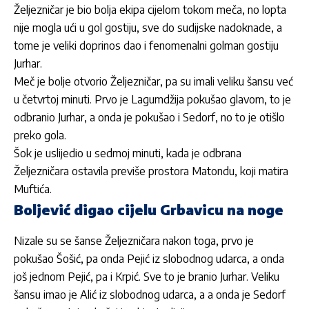
Željezničar
je bio bolja ekipa cijelom tokom meča, no lopta
nije mogla ući u gol gostiju, sve do sudijske nadoknade, a
tome je veliki doprinos dao i fenomenalni golman gostiju
Jurhar.
Meč je bolje otvorio
Željezničar
, pa su imali veliku šansu već
u četvrtoj minuti. Prvo je Lagumdžija pokušao glavom, to je
odbranio Jurhar, a onda je pokušao i Sedorf, no to je otišlo
preko gola.
Šok je uslijedio u sedmoj minuti, kada je odbrana
Željezničara
ostavila previše prostora Matondu, koji matira
Muftića.
Boljević digao cijelu Grbavicu na noge
Nizale su se šanse
Željezničara
nakon toga, prvo je
pokušao Šošić, pa onda Pejić iz slobodnog udarca, a onda
još jednom Pejić, pa i Krpić. Sve to je branio Jurhar. Veliku
šansu imao je Alić iz slobodnog udarca, a a onda je Sedorf