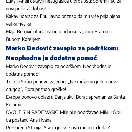
Luka i Aneli ostavili nesuglasice u prošlosti: Spremni su za
novi početak ljubavi!
Kakav udarac za Enu: Javno priznao da mu više prija njena
velika rivalka
Maja Berović otkrila istinu o odnosu s Jalom Bratom i
Bubom Korelijem
Marko Đedović zavapio za podrškom:
Neophodna je dodatna pomoć
Marko Đedović zavapio za podrškom: Neophodna je
dodatna pomoć
Terza i Sofija ponovo zajedno: „Ne možemo jedno bez
drugog“, Bora priznao greške!
Evropa ponovo dolazi u Banjaluku: Borac spreman za Santa
Kolomu
OVO JE SIN RADE VASIĆ! Mile nije podržavao Miku i Gibu
da postanu Ana i Ivana
Prevarena Stanija: Asmin joj sve ovo radio iza leđa!?