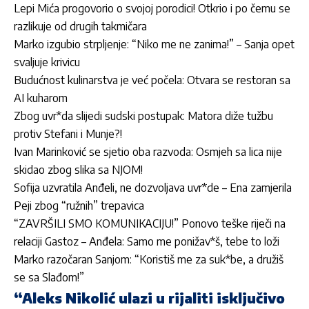
Lepi Mića progovorio o svojoj porodici! Otkrio i po čemu se
razlikuje od drugih takmičara
Marko izgubio strpljenje: “Niko me ne zanima!” – Sanja opet
svaljuje krivicu
Budućnost kulinarstva je već počela: Otvara se restoran sa
AI kuharom
Zbog uvr*da slijedi sudski postupak: Matora diže tužbu
protiv Stefani i Munje?!
Ivan Marinković se sjetio oba razvoda: Osmjeh sa lica nije
skidao zbog slika sa NJOM!
Sofija uzvratila Anđeli, ne dozvoljava uvr*de – Ena zamjerila
Peji zbog “ružnih” trepavica
“ZAVRŠILI SMO KOMUNIKACIJU!” Ponovo teške riječi na
relaciji Gastoz – Anđela: Samo me ponižav*š, tebe to loži
Marko razočaran Sanjom: “Koristiš me za suk*be, a družiš
se sa Slađom!”
“Aleks Nikolić ulazi u rijaliti isključivo