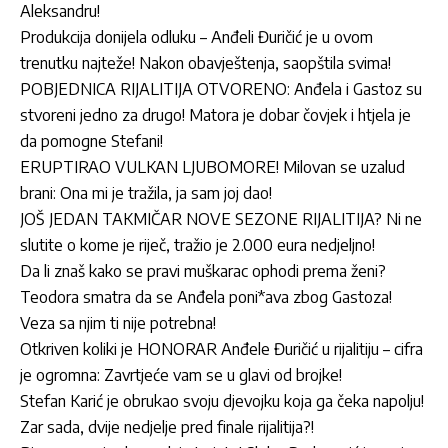
Aleksandru!
Produkcija donijela odluku – Anđeli Đuričić je u ovom
trenutku najteže! Nakon obavještenja, saopštila svima!
POBJEDNICA RIJALITIJA OTVORENO: Anđela i Gastoz su
stvoreni jedno za drugo! Matora je dobar čovjek i htjela je
da pomogne Stefani!
ERUPTIRAO VULKAN LJUBOMORE! Milovan se uzalud
brani: Ona mi je tražila, ja sam joj dao!
JOŠ JEDAN TAKMIČAR NOVE SEZONE RIJALITIJA? Ni ne
slutite o kome je riječ, tražio je 2.000 eura nedjeljno!
Da li znaš kako se pravi muškarac ophodi prema ženi?
Teodora smatra da se Anđela poni*ava zbog Gastoza!
Veza sa njim ti nije potrebna!
Otkriven koliki je HONORAR Anđele Đuričić u rijalitiju – cifra
je ogromna: Zavrtjeće vam se u glavi od brojke!
Stefan Karić je obrukao svoju djevojku koja ga čeka napolju!
Zar sada, dvije nedjelje pred finale rijalitija?!