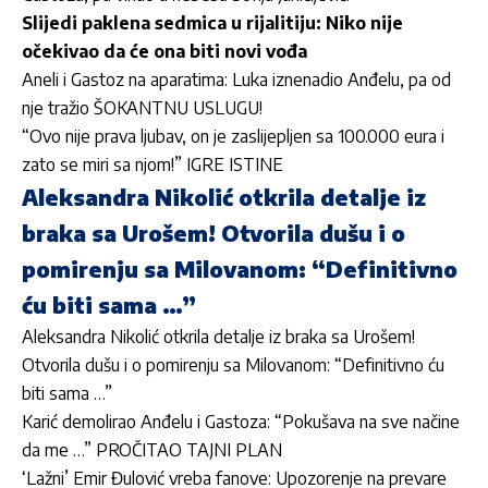
Slijedi paklena sedmica u rijalitiju: Niko nije
očekivao da će ona biti novi vođa
Aneli i Gastoz na aparatima: Luka iznenadio Anđelu, pa od
nje tražio ŠOKANTNU USLUGU!
“Ovo nije prava ljubav, on je zaslijepljen sa 100.000 eura i
zato se miri sa njom!” IGRE ISTINE
Aleksandra Nikolić otkrila detalje iz
braka sa Urošem! Otvorila dušu i o
pomirenju sa Milovanom: “Definitivno
ću biti sama …”
Aleksandra Nikolić otkrila detalje iz braka sa Urošem!
Otvorila dušu i o pomirenju sa Milovanom: “Definitivno ću
biti sama …”
Karić demolirao Anđelu i Gastoza: “Pokušava na sve načine
da me …” PROČITAO TAJNI PLAN
‘Lažni’ Emir Đulović vreba fanove: Upozorenje na prevare