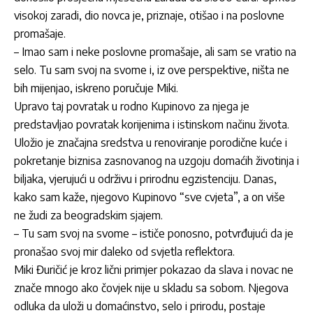
visokoj zaradi, dio novca je, priznaje, otišao i na poslovne
promašaje.
– Imao sam i neke poslovne promašaje, ali sam se vratio na
selo. Tu sam svoj na svome i, iz ove perspektive, ništa ne
bih mijenjao, iskreno poručuje
Miki
.
Upravo taj povratak u rodno Kupinovo za njega je
predstavljao povratak korijenima i istinskom načinu života.
Uložio je značajna sredstva u renoviranje porodične kuće i
pokretanje biznisa zasnovanog na uzgoju domaćih životinja i
biljaka, vjerujući u održivu i prirodnu egzistenciju. Danas,
kako sam kaže, njegovo Kupinovo “sve cvjeta”, a on više
ne žudi za beogradskim sjajem.
– Tu sam svoj na svome – ističe ponosno, potvrđujući da je
pronašao svoj mir daleko od svjetla reflektora.
Miki Đuričić
je kroz lični primjer pokazao da slava i novac ne
znače mnogo ako čovjek nije u skladu sa sobom. Njegova
odluka da uloži u domaćinstvo, selo i prirodu, postaje