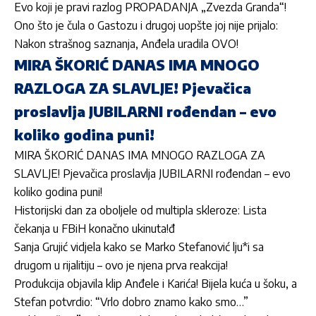
Evo koji je pravi razlog PROPADANJA „Zvezda Granda“!
Ono što je čula o Gastozu i drugoj uopšte joj nije prijalo:
Nakon strašnog saznanja, Anđela uradila OVO!
MIRA ŠKORIĆ DANAS IMA MNOGO
RAZLOGA ZA SLAVLJE! Pjevačica
proslavlja JUBILARNI rođendan – evo
koliko godina puni!
MIRA ŠKORIĆ DANAS IMA MNOGO RAZLOGA ZA
SLAVLJE! Pjevačica proslavlja JUBILARNI rođendan – evo
koliko godina puni!
Historijski dan za oboljele od multipla skleroze: Lista
čekanja u FBiH konačno ukinuta!đ
Sanja Grujić vidjela kako se Marko Stefanović lju*i sa
drugom u rijalitiju – ovo je njena prva reakcija!
Produkcija objavila klip Anđele i Karića! Bijela kuća u šoku, a
Stefan potvrdio: “Vrlo dobro znamo kako smo…”