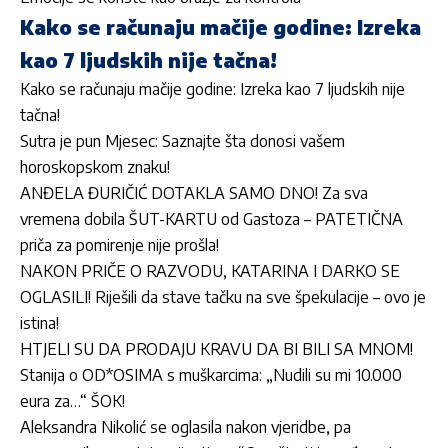
Kako se računaju mačije godine: Izreka
kao 7 ljudskih nije tačna!
Kako se računaju mačije godine: Izreka kao 7 ljudskih nije
tačna!
Sutra je pun Mjesec: Saznajte šta donosi vašem
horoskopskom znaku!
ANĐELA ĐURIČIĆ DOTAKLA SAMO DNO! Za sva
vremena dobila ŠUT-KARTU od Gastoza – PATETIČNA
priča za pomirenje nije prošla!
NAKON PRIČE O RAZVODU, KATARINA I DARKO SE
OGLASILI! Riješili da stave tačku na sve špekulacije – ovo je
istina!
HTJELI SU DA PRODAJU KRAVU DA BI BILI SA MNOM!
Stanija o OD*OSIMA s muškarcima: „Nudili su mi 10.000
eura za…“ ŠOK!
Aleksandra Nikolić se oglasila nakon vjeridbe, pa