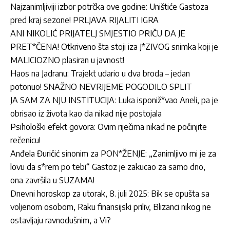
Najzanimljiviji izbor potrčka ove godine: Uništiće Gastoza
pred kraj sezone! PRLJAVA RIJALITI IGRA
ANI NIKOLIĆ PRIJATELJ SMJESTIO PRIČU DA JE
PRET*ČENA! Otkriveno šta stoji iza J*ZIVOG snimka koji je
MALICIOZNO plasiran u javnost!
Haos na Jadranu: Trajekt udario u dva broda – jedan
potonuo! SNAŽNO NEVRIJEME POGODILO SPLIT
JA SAM ZA NJU INSTITUCIJA: Luka isponiž*vao Aneli, pa je
obrisao iz života kao da nikad nije postojala
Psihološki efekt govora: Ovim riječima nikad ne počinjite
rečenicu!
Anđela Đuričić sinonim za PON*ŽENJE: „Zanimljivo mi je za
lovu da s*rem po tebi“ Gastoz je zakucao za samo dno,
ona završila u SUZAMA!
Dnevni horoskop za utorak, 8. juli 2025: Bik se opušta sa
voljenom osobom, Raku finansijski priliv, Blizanci nikog ne
ostavljaju ravnodušnim, a Vi?