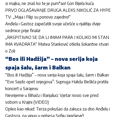
si majka, ne znaš ko te je pum*ao! Gori Bijela kuća
PRVO OGLAŠAVANJE DRUGA ALEKS NIKOLIĆ ZA HYPE
TV: „Maja i Filip su ponovo zajedno!“
Anđela i Gastoz zapečatili svoje učešće u rijalitiju dvije
sedmice prije finala!
„RASPITIVAO SE DA LI IMAM PARA I KOLIKO MI STAN
IMA KVADRATA“ Matea Stanković otkrila šokantne stvari
o Zoli
“Bos ili Hadžija” – nova serija koja
spaja šalu, šarm i Balkan
“Bos ili Hadžija” – nova serija koja spaja šalu, šarm i Balkan
“Evo Sejdo opet snjegova”: Supruga Halida Bešlića pratila
koncert u Sarajevu
Nevrijeme u Bihaću i Banjaluci: Vjetar nosio sve pred
sobom u Krajini (VIDEO)
Opleo kao nikad: Terza pokušao da zakuca za dno Anđelu i
Gastoza, pa vinuo u nebesa Sofiju Janićijević!