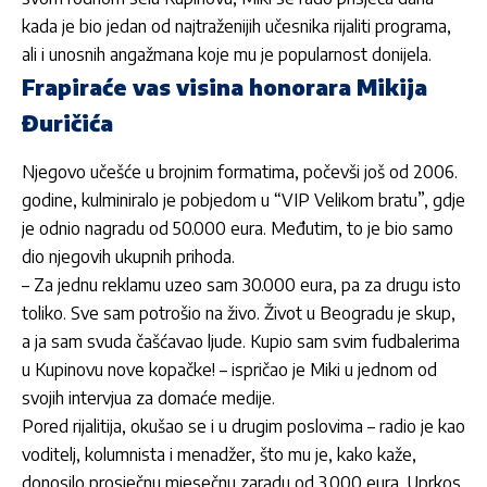
kada je bio jedan od najtraženijih učesnika rijaliti programa,
ali i unosnih angažmana koje mu je popularnost donijela.
Frapiraće vas visina honorara Mikija
Đuričića
Njegovo učešće u brojnim formatima, počevši još od 2006.
godine, kulminiralo je pobjedom u “VIP Velikom bratu”, gdje
je odnio nagradu od 50.000 eura. Međutim, to je bio samo
dio njegovih ukupnih prihoda.
– Za jednu reklamu uzeo sam 30.000 eura, pa za drugu isto
toliko. Sve sam potrošio na živo. Život u Beogradu je skup,
a ja sam svuda čašćavao ljude. Kupio sam svim fudbalerima
u Kupinovu nove kopačke! – ispričao je
Miki
u jednom od
svojih intervjua za domaće medije.
Pored rijalitija, okušao se i u drugim poslovima – radio je kao
voditelj, kolumnista i menadžer, što mu je, kako kaže,
donosilo prosječnu mjesečnu zaradu od 3.000 eura. Uprkos