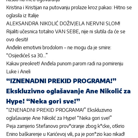
Kristina i Kristijan na putovanju prolaze kroz pakao: Hitno se
oglasila iz Italije
ALEKSANDRA NIKOLIĆ DOŽIVJELA NERVNI SLOM!
Rijaliti učesnica totalno VAN SEBE, nije ni slutila da će se
ovo desiti!
Anđelin emotivni brodolom – ne mogu da je smire:
“Osijedićeš sa 30…”
Kakav preokret! Anđela punom parom radi na pomirenju
Luke i Aneli
“IZNENADNI PREKID PROGRAMA!”
Ekskluzivno oglašavanje Ane Nikolić za
Hype! “Neka gori sve!”
“IZNENADNI PREKID PROGRAMA!” Ekskluzivno
oglašavanje Ane Nikolić za Hype! “Neka gori sve!”
Peja zamjerio Stefanovo prov*ciranje zbog k*cke, otkrio
Enino baškarenje u Karićevoj vili, pa je pon*zio kao nikad!