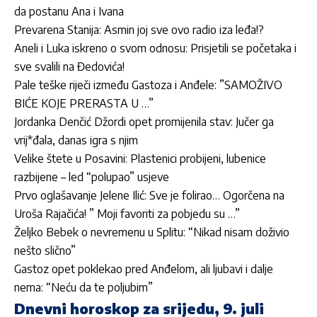
da postanu Ana i Ivana
Prevarena Stanija: Asmin joj sve ovo radio iza leđa!?
Aneli i Luka iskreno o svom odnosu: Prisjetili se početaka i
sve svalili na Đedovića!
Pale teške riječi između Gastoza i Anđele: ”SAMOŽIVO
BIĆE KOJE PRERASTA U …”
Jordan­ka Denčić Džordi opet promijenila stav: Jučer ga
vrij*đala, danas igra s njim
Velike štete u Posavini: Plastenici probijeni, lubenice
razbijene – led “polupao” usjeve
Prvo oglašavanje Jelene Ilić: Sve je folirao… Ogorčena na
Uroša Rajačića! ” Moji favoriti za pobjedu su …”
Željko Bebek o nevremenu u Splitu: “Nikad nisam doživio
nešto slično”
Gastoz opet poklekao pred Anđelom, ali ljubavi i dalje
nema: “Neću da te poljubim”
Dnevni horoskop za srijedu, 9. juli