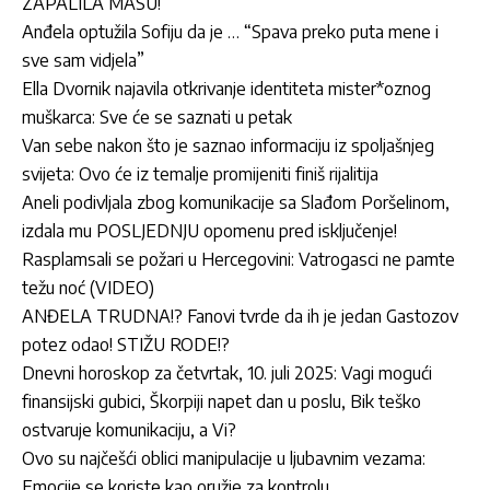
ZAPALILA MASU!
Anđela optužila Sofiju da je … “Spava preko puta mene i
sve sam vidjela”
Ella Dvornik najavila otkrivanje identiteta mister*oznog
muškarca: Sve će se saznati u petak
Van sebe nakon što je saznao informaciju iz spoljašnjeg
svijeta: Ovo će iz temalje promijeniti finiš rijalitija
Aneli podivljala zbog komunikacije sa Slađom Poršelinom,
izdala mu POSLJEDNJU opomenu pred isključenje!
Rasplamsali se požari u Hercegovini: Vatrogasci ne pamte
težu noć (VIDEO)
ANĐELA TRUDNA!? Fanovi tvrde da ih je jedan Gastozov
potez odao! STIŽU RODE!?
Dnevni horoskop za četvrtak, 10. juli 2025: Vagi mogući
finansijski gubici, Škorpiji napet dan u poslu, Bik teško
ostvaruje komunikaciju, a Vi?
Ovo su najčešći oblici manipulacije u ljubavnim vezama:
Emocije se koriste kao oružje za kontrolu