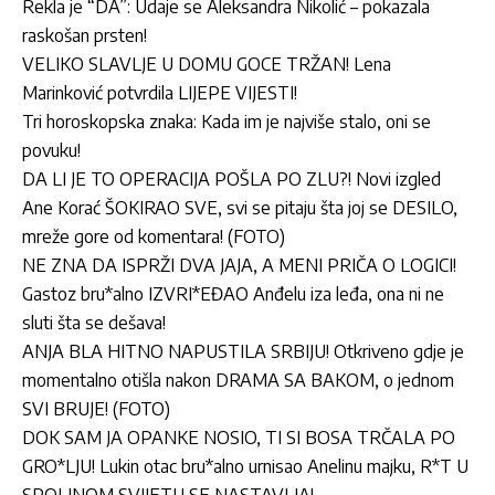
Rekla je “DA”: Udaje se Aleksandra Nikolić – pokazala
raskošan prsten!
VELIKO SLAVLJE U DOMU GOCE TRŽAN! Lena
Marinković potvrdila LIJEPE VIJESTI!
Tri horoskopska znaka: Kada im je najviše stalo, oni se
povuku!
DA LI JE TO OPERACIJA POŠLA PO ZLU?! Novi izgled
Ane Korać ŠOKIRAO SVE, svi se pitaju šta joj se DESILO,
mreže gore od komentara! (FOTO)
NE ZNA DA ISPRŽI DVA JAJA, A MENI PRIČA O LOGICI!
Gastoz bru*alno IZVRI*EĐAO Anđelu iza leđa, ona ni ne
sluti šta se dešava!
ANJA BLA HITNO NAPUSTILA SRBIJU! Otkriveno gdje je
momentalno otišla nakon DRAMA SA BAKOM, o jednom
SVI BRUJE! (FOTO)
DOK SAM JA OPANKE NOSIO, TI SI BOSA TRČALA PO
GRO*LJU! Lukin otac bru*alno urnisao Anelinu majku, R*T U
SPOLJNOM SVIJETU SE NASTAVLJA!