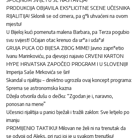
PRODUKCIJA OBJAVILA EKS*LICITNE SCENE UČESNIKA
RIJALITIJA! Sklonili se od cimera, pa g*li uhvaćeni na ovom
mjestu!
U Bijeloj kući pomenuta malena Barbara, pa Terza pogubio
svu svijest! Očajan otac krenuo da ur*a i uda*a!
GRUJA PUCA OD BIJESA ZBOG MIME! Javno zapri*etio
Ivanu Marinkoviću, pa djevojci najavio CRVENI KARTON
HYPE HRVATSKA ZAPOČEO PROGRAM I U SLOVENIJI!
Imperija Saše Mirkovića se širi!
Skandal u rijalitiju – direktno ugrozila ovaj koncept programa:
Sprema se astronomska kazna
Džejla otvorila dušu o dečku: “Zgodan je i, naravno,
ponosan na mene”
Učesnici rijalitija u panici bježali i tražili zaklon: Sve letjelo po
imanju
PROMIJENIO TAKTIKU! Milovan ne želi ni na trenutak da
se odvoji od Aleks, pri ruci joj je u svakom trenutku!