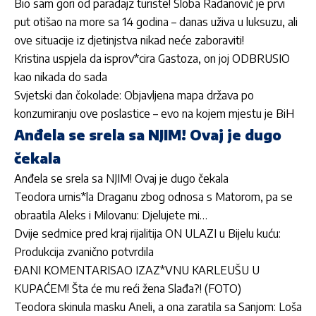
Bio sam gori od paradajz turiste! Sloba Radanović je prvi
put otišao na more sa 14 godina – danas uživa u luksuzu, ali
ove situacije iz djetinjstva nikad neće zaboraviti!
Kristina uspjela da isprov*cira Gastoza, on joj ODBRUSIO
kao nikada do sada
Svjetski dan čokolade: Objavljena mapa država po
konzumiranju ove poslastice – evo na kojem mjestu je BiH
Anđela se srela sa NJIM! Ovaj je dugo
čekala
Anđela se srela sa NJIM! Ovaj je dugo čekala
Teodora urnis*la Draganu zbog odnosa s Matorom, pa se
obraatila Aleks i Milovanu: Djelujete mi…
Dvije sedmice pred kraj rijalitija ON ULAZI u Bijelu kuću:
Produkcija zvanično potvrdila
ĐANI KOMENTARISAO IZAZ*VNU KARLEUŠU U
KUPAĆEM! Šta će mu reći žena Slađa?! (FOTO)
Teodora skinula masku Aneli, a ona zaratila sa Sanjom: Loša