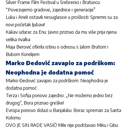
Silver Frame Film Festival u Srebrenici i Bratuncu:
“Povezujemo gradove, zajednice i generacije”
Luka i Aneli ostavili nesuglasice u prošlosti: Spremni su za
novi početak ljubavi!
Kakav udarac za Enu: Javno priznao da mu više prija njena
velika rivalka
Maja Berović otkrila istinu o odnosu s Jalom Bratom i
Bubom Korelijem
Marko Đedović zavapio za podrškom:
Neophodna je dodatna pomoć
Marko Đedović zavapio za podrškom: Neophodna je
dodatna pomoć
Terza i Sofija ponovo zajedno: „Ne možemo jedno bez
drugog“, Bora priznao greške!
Evropa ponovo dolazi u Banjaluku: Borac spreman za Santa
Kolomu
OVO JE SIN RADE VASIĆ! Mile nije podržavao Miku i Gibu