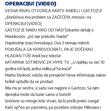
OPERACIJU! (VIDEO)
VESNA RIVAS OTVORILA KARTE ANĐELI I GASTOZU!
„Đuričićeva ima problem sa ZAČEĆEM, moraće i na
OPERACIJU! (VIDEO)
GASTOZ JE NAĐU KRIO OD NAS! Šokantni detalji o
Marinkoviću: „Još nije prebolIo Naidu!“
Najokrutniji znaci horoskopa: Ova 3 nemaju milosti
POKUŠALA GA ISPROVOCIRATI, PA JE DOČEKAO
HLADAN TUŠ! Aneli bez teksta!
KATARINA SOTIROVIĆ ZA HYPE TV: „U rijalitiju su već 10
godina isti ljudi, jedna velika ja*na kuća!“
Marko Đedović odučio da presiječe! Nove informacije nakon
teških optužbi da se prodao!
Bila mu je sestra, a sada sve najgore o Gastozu: Sa njim
djevojka može da bude samo iz koristi!
Izrečene su mnoge loše stvari, da bi prešli preko svega!
Karić op*eo po parovima, pa posebno izdvojio Milovana i