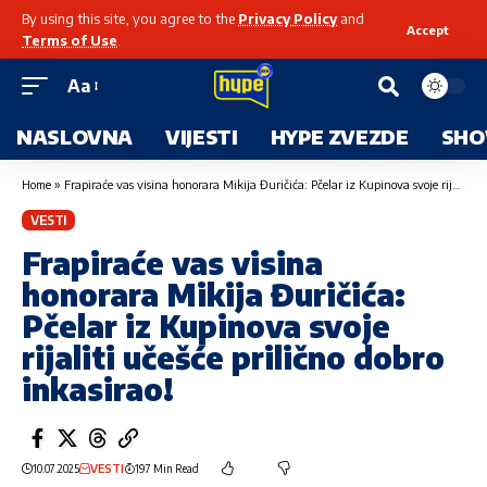
By using this site, you agree to the
Privacy Policy
and
Accept
Terms of Use
.
Aa
NASLOVNA
VIJESTI
HYPE ZVEZDE
SHO
Home
»
Frapiraće vas visina honorara Mikija Đuričića: Pčelar iz Kupinova svoje rijaliti učešće prilično dobro inkasirao!
VESTI
Frapiraće vas visina
honorara Mikija Đuričića:
Pčelar iz Kupinova svoje
rijaliti učešće prilično dobro
inkasirao!
10.07.2025
VESTI
197 Min Read