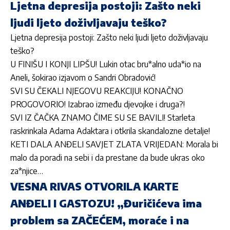
Ljetna depresija postoji: Zašto neki
ljudi ljeto doživljavaju teško?
Ljetna depresija postoji: Zašto neki ljudi ljeto doživljavaju
teško?
U FINIŠU I KONJI LIPŠU! Lukin otac bru*alno uda*io na
Aneli, šokirao izjavom o Sandri Obradović!
SVI SU ČEKALI NJEGOVU REAKCIJU! KONAČNO
PROGOVORIO! Izabrao između djevojke i druga?!
SVI IZ ČAČKA ZNAMO ČIME SU SE BAVILI! Starleta
raskrinkala Adama Adaktara i otkrila skandalozne detalje!
KETI DALA ANĐELI SAVJET ZLATA VRIJEDAN: Morala bi
malo da poradi na sebi i da prestane da bude ukras oko
za*njice…
VESNA RIVAS OTVORILA KARTE
ANĐELI I GASTOZU! „Đuričićeva ima
problem sa ZAČEĆEM, moraće i na