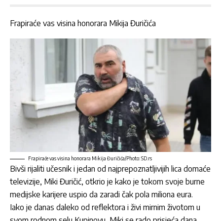
Frapiraće vas visina honorara Mikija Đuričića
Frapiraće vas visina honorara Mikija Đuričića/Photo: SD.rs
Bivši rijaliti učesnik i jedan od najprepoznatljivijih lica domaće
televizije,
Miki Đuričić
, otkrio je kako je tokom svoje burne
medijske karijere uspio da zaradi čak pola miliona eura.
Iako je danas daleko od reflektora i živi mirnim životom u
svom rodnom selu Kupinovu,
Miki
se rado prisjeća dana