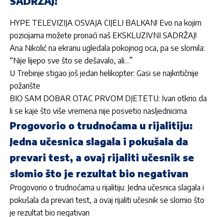
SADRŽAJ!
HYPE TELEVIZIJA OSVAJA CIJELI BALKAN! Evo na kojim
pozicijama možete pronaći naš EKSKLUZIVNI SADRŽAJ!
Ana Nikolić na ekranu ugledala pokojnog oca, pa se slomila:
“Nije lijepo sve što se dešavalo, ali…”
U Trebinje stigao još jedan helikopter: Gasi se najkritičnije
požarište
BIO SAM DOBAR OTAC PRVOM DJETETU: Ivan otkrio da
li se kaje što više vremena nije posvetio nasljednicima
Progovorio o trudnoćama u rijalitiju:
Jedna učesnica slagala i pokušala da
prevari test, a ovaj rijaliti učesnik se
slomio što je rezultat bio negativan
Progovorio o trudnoćama u rijalitiju: Jedna učesnica slagala i
pokušala da prevari test, a ovaj rijaliti učesnik se slomio što
je rezultat bio negativan