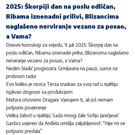
2025: Škorpiji dan na poslu odličan,
Ribama iznenadni prilivi, Blizancima
naglašeno nerviranje vezano za posao,
a Vama?
Dnevni horoskop za srijedu, 9. juli 2025: Škorpiji dan na
poslu odličan, Ribama iznenadni prilivi, Blizancima naglašeno
nerviranje vezano za posao, a Vama?
Nedim Sladić prognozira: Grmljavina na pauzi, sunce na
probnom radu!
Evo koliko je novca Terza izvukao za svoj rad u rijalitiju:
Isplivao dogovor sa produkcijom
Matora otvoreno Dragani: Vjerujem ti, ali još nemam
potpuno povjerenje
Velika žalost u rijalitiju: Sada mnogi žale Sofiju Janićijević
Gastoz uvjeren da Anđela umišlja zaljubljenost: “Nije mi se
potpuno predala”