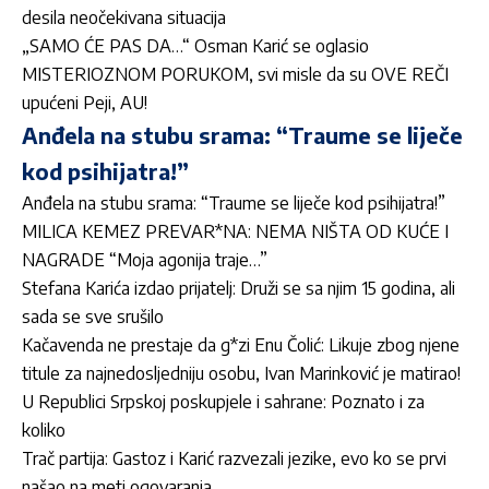
desila neočekivana situacija
„SAMO ĆE PAS DA…“ Osman Karić se oglasio
MISTERIOZNOM PORUKOM, svi misle da su OVE REČI
upućeni Peji, AU!
Anđela na stubu srama: “Traume se liječe
kod psihijatra!”
Anđela na stubu srama: “Traume se liječe kod psihijatra!”
MILICA KEMEZ PREVAR*NA: NEMA NIŠTA OD KUĆE I
NAGRADE “Moja agonija traje…”
Stefana Karića izdao prijatelj: Druži se sa njim 15 godina, ali
sada se sve srušilo
Kačavenda ne prestaje da g*zi Enu Čolić: Likuje zbog njene
titule za najnedosljedniju osobu, Ivan Marinković je matirao!
U Republici Srpskoj poskupjele i sahrane: Poznato i za
koliko
Trač partija: Gastoz i Karić razvezali jezike, evo ko se prvi
našao na meti ogovaranja