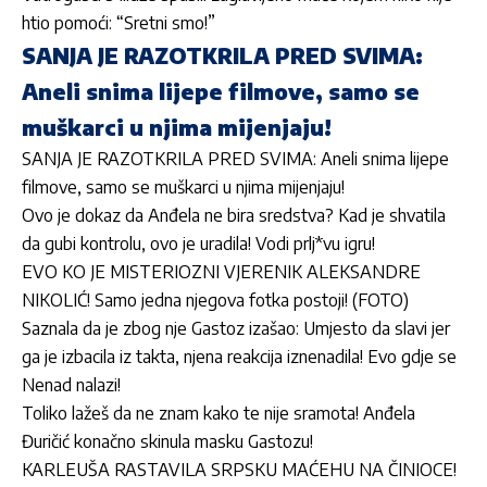
htio pomoći: “Sretni smo!”
SANJA JE RAZOTKRILA PRED SVIMA:
Aneli snima lijepe filmove, samo se
muškarci u njima mijenjaju!
SANJA JE RAZOTKRILA PRED SVIMA: Aneli snima lijepe
filmove, samo se muškarci u njima mijenjaju!
Ovo je dokaz da Anđela ne bira sredstva? Kad je shvatila
da gubi kontrolu, ovo je uradila! Vodi prlj*vu igru!
EVO KO JE MISTERIOZNI VJERENIK ALEKSANDRE
NIKOLIĆ! Samo jedna njegova fotka postoji! (FOTO)
Saznala da je zbog nje Gastoz izašao: Umjesto da slavi jer
ga je izbacila iz takta, njena reakcija iznenadila! Evo gdje se
Nenad nalazi!
Toliko lažeš da ne znam kako te nije sramota! Anđela
Đuričić konačno skinula masku Gastozu!
KARLEUŠA RASTAVILA SRPSKU MAĆEHU NA ČINIOCE!