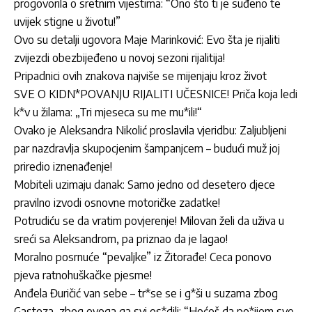
progovorila o sretnim vijestima: “Ono što ti je suđeno te
uvijek stigne u životu!”
Ovo su detalji ugovora Maje Marinković: Evo šta je rijaliti
zvijezdi obezbijeđeno u novoj sezoni rijalitija!
Pripadnici ovih znakova najviše se mijenjaju kroz život
SVE O KIDN*POVANJU RIJALITI UČESNICE! Priča koja ledi
k*v u žilama: „Tri mjeseca su me mu*ili!“
Ovako je Aleksandra Nikolić proslavila vjeridbu: Zaljubljeni
par nazdravlja skupocjenim šampanjcem – budući muž joj
priredio iznenađenje!
Mobiteli uzimaju danak: Samo jedno od desetero djece
pravilno izvodi osnovne motoričke zadatke!
Potrudiću se da vratim povjerenje! Milovan želi da uživa u
sreći sa Aleksandrom, pa priznao da je lagao!
Moralno posrnuće “pevaljke” iz Žitorađe! Ceca ponovo
pjeva ratnohuškačke pjesme!
Anđela Đuričić van sebe – tr*se se i g*ši u suzama zbog
Gastoza, zbog ovoga ga svi os*dili: “Hoćeš da po*ijem sve