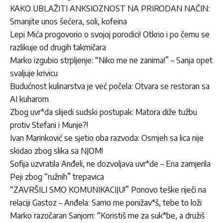
KAKO UBLAŽITI ANKSIOZNOST NA PRIRODAN NAČIN:
Smanjite unos šećera, soli, kofeina
Lepi Mića progovorio o svojoj porodici! Otkrio i po čemu se
razlikuje od drugih takmičara
Marko izgubio strpljenje: “Niko me ne zanima!” – Sanja opet
svaljuje krivicu
Budućnost kulinarstva je već počela: Otvara se restoran sa
AI kuharom
Zbog uvr*da slijedi sudski postupak: Matora diže tužbu
protiv Stefani i Munje?!
Ivan Marinković se sjetio oba razvoda: Osmjeh sa lica nije
skidao zbog slika sa NJOM!
Sofija uzvratila Anđeli, ne dozvoljava uvr*de – Ena zamjerila
Peji zbog “ružnih” trepavica
“ZAVRŠILI SMO KOMUNIKACIJU!” Ponovo teške riječi na
relaciji Gastoz – Anđela: Samo me ponižav*š, tebe to loži
Marko razočaran Sanjom: “Koristiš me za suk*be, a družiš