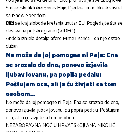
Sarajevski tiktoker Đenis Hujić Djenkec imao blizak susret
sa IShow Speedom
Bliži se kraj slobode kretanja unutar EU: Pogledajte šta se
dešava na poljskoj granici (VIDEO)
Anđela iznijela detalje afere Mime i Karića – on nije ostao
dužan
Ne može da joj pomogne ni Peja: Ena
se srozala do dna, ponovo izjavila
ljubav Jovanu, pa popila pedalu:
Poštujem oca, ali ja ću živjeti sa tom
osobom…
Ne može da joj pomogne ni Peja: Ena se srozala do dna,
ponovo izjavila ljubav Jovanu, pa popila pedalu: Poštujem
oca, ali ja ću živjeti sa tom osobom…
NEZABORAVNA NOĆ U HRVATSKOJ! ANA NIKOLIĆ