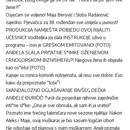
žene?!”
Osjećam se voljeno! Maja Berović i Sloba Radanović
zajedno: Pjevačica za 38. rođendan sve iznijela u javnost!
PRODUKCIJA NAMJEŠTA POBJEDU OVOJ RIJALITI
UČESNICI! Voditeljka joj dala INSTRUKCIJE uživo u
programu – ovo je GREŠKOM EMITOVANO! (FOTO)
ANĐELA SLALA PRI*ATNE S*IMKE OŽENJENOM
CRNOGORSKOM BIZNISMENU?! Njegova žena ih objavila
kao os*etu! (FOTO)
Kajsije su riznica korisnih nutrijenata, ali nisu sve dobre: Evo
kako da prepoznate “loše”!
SKANDALOZNO OGLAŠAVANJE BIVŠEG DEČKA
ANĐELE ĐURIČIĆ! Tvrdi da posjeduje njihove zajedničke
inti*ne sl*ke: „Ona je sve obrisala, ali sam ih ja vratio!“
Poznato ime trećeg takmičara nove sezone rijalitija: Nakon
Aleks i Maje, ovaj muškarac je bio sasvim logičan izbor!
Ne odustaje od planova s ovim muškarcem: Aneli priznala