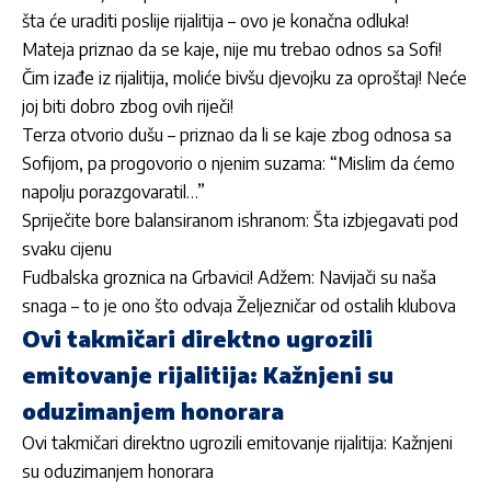
šta će uraditi poslije rijalitija – ovo je konačna odluka!
Mateja priznao da se kaje, nije mu trebao odnos sa Sofi!
Čim izađe iz rijalitija, moliće bivšu djevojku za oproštaj! Neće
joj biti dobro zbog ovih riječi!
Terza otvorio dušu – priznao da li se kaje zbog odnosa sa
Sofijom, pa progovorio o njenim suzama: “Mislim da ćemo
napolju porazgovaratil…”
Spriječite bore balansiranom ishranom: Šta izbjegavati pod
svaku cijenu
Fudbalska groznica na Grbavici! Adžem: Navijači su naša
snaga – to je ono što odvaja Željezničar od ostalih klubova
Ovi takmičari direktno ugrozili
emitovanje rijalitija: Kažnjeni su
oduzimanjem honorara
Ovi takmičari direktno ugrozili emitovanje rijalitija: Kažnjeni
su oduzimanjem honorara