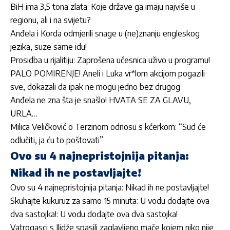
BiH ima 3,5 tona zlata: Koje države ga imaju najviše u
regionu, ali i na svijetu?
Anđela i Korda odmjerili snage u (ne)znanju engleskog
jezika, suze same idu!
Prosidba u rijalitiju: Zaprošena učesnica uživo u programu!
PALO POMIRENJE! Aneli i Luka vr*lom akcijom pogazili
sve, dokazali da ipak ne mogu jedno bez drugog
Anđela ne zna šta je snašlo! HVATA SE ZA GLAVU,
URLA…
Milica Veličković o Terzinom odnosu s kćerkom: “Sud će
odlučiti, ja ću to poštovati”
Ovo su 4 najnepristojnija pitanja:
Nikad ih ne postavljajte!
Ovo su 4 najnepristojnija pitanja: Nikad ih ne postavljajte!
Skuhajte kukuruz za samo 15 minuta: U vodu dodajte ova
dva sastojka!: U vodu dodajte ova dva sastojka!
Vatrogasci s Ilidže spasili zaglavljeno mače kojem niko nije