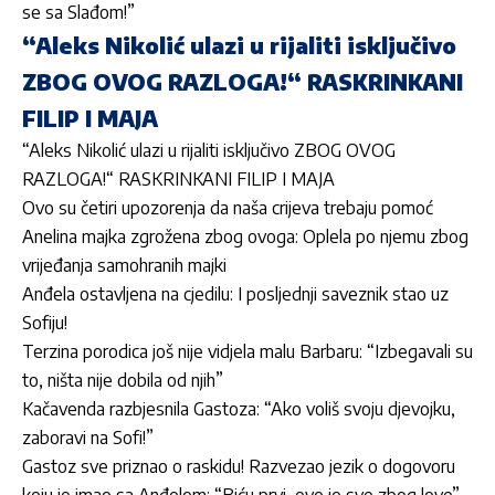
se sa Slađom!”
“Aleks Nikolić ulazi u rijaliti isključivo
ZBOG OVOG RAZLOGA!“ RASKRINKANI
FILIP I MAJA
“Aleks Nikolić ulazi u rijaliti isključivo ZBOG OVOG
RAZLOGA!“ RASKRINKANI FILIP I MAJA
Ovo su četiri upozorenja da naša crijeva trebaju pomoć
Anelina majka zgrožena zbog ovoga: Oplela po njemu zbog
vrijeđanja samohranih majki
Anđela ostavljena na cjedilu: I posljednji saveznik stao uz
Sofiju!
Terzina porodica još nije vidjela malu Barbaru: “Izbegavali su
to, ništa nije dobila od njih”
Kačavenda razbjesnila Gastoza: “Ako voliš svoju djevojku,
zaboravi na Sofi!”
Gastoz sve priznao o raskidu! Razvezao jezik o dogovoru
koju je imao sa Anđelom: “Biću prvi, ovo je sve zbog love”