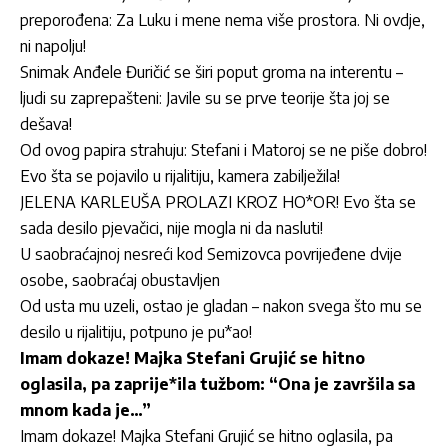
preporođena: Za Luku i mene nema više prostora. Ni ovdje,
ni napolju!
Snimak Anđele Đuričić se širi poput groma na interentu –
ljudi su zaprepašteni: Javile su se prve teorije šta joj se
dešava!
Od ovog papira strahuju: Stefani i Matoroj se ne piše dobro!
Evo šta se pojavilo u rijalitiju, kamera zabilježila!
JELENA KARLEUŠA PROLAZI KROZ HO*OR! Evo šta se
sada desilo pjevačici, nije mogla ni da nasluti!
U saobraćajnoj nesreći kod Semizovca povrijeđene dvije
osobe, saobraćaj obustavljen
Od usta mu uzeli, ostao je gladan – nakon svega što mu se
desilo u rijalitiju, potpuno je pu*ao!
Imam dokaze! Majka Stefani Grujić se hitno
oglasila, pa zaprije*ila tužbom: “Ona je završila sa
mnom kada je…”
Imam dokaze! Majka Stefani Grujić se hitno oglasila, pa