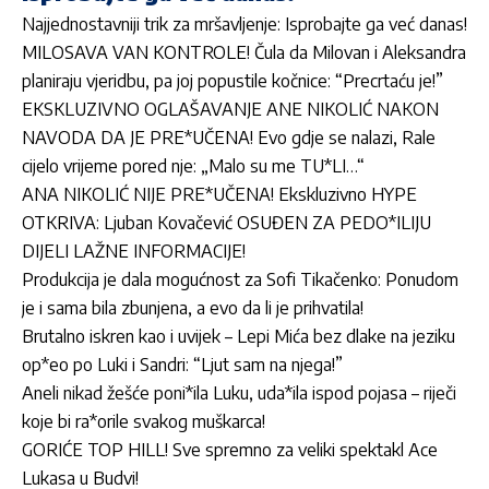
Najjednostavniji trik za mršavljenje: Isprobajte ga već danas!
MILOSAVA VAN KONTROLE! Čula da Milovan i Aleksandra
planiraju vjeridbu, pa joj popustile kočnice: “Precrtaću je!”
EKSKLUZIVNO OGLAŠAVANJE ANE NIKOLIĆ NAKON
NAVODA DA JE PRE*UČENA! Evo gdje se nalazi, Rale
cijelo vrijeme pored nje: „Malo su me TU*LI…“
ANA NIKOLIĆ NIJE PRE*UČENA! Ekskluzivno HYPE
OTKRIVA: Ljuban Kovačević OSUĐEN ZA PEDO*ILIJU
DIJELI LAŽNE INFORMACIJE!
Produkcija je dala mogućnost za Sofi Tikačenko: Ponudom
je i sama bila zbunjena, a evo da li je prihvatila!
Brutalno iskren kao i uvijek – Lepi Mića bez dlake na jeziku
op*eo po Luki i Sandri: “Ljut sam na njega!”
Aneli nikad žešće poni*ila Luku, uda*ila ispod pojasa – riječi
koje bi ra*orile svakog muškarca!
GORIĆE TOP HILL! Sve spremno za veliki spektakl Ace
Lukasa u Budvi!