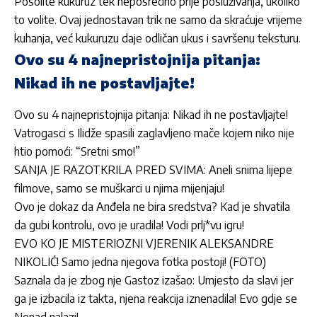
Posolite
kukuruz
tek neposredno prije posluživanja, ukoliko
to volite. Ovaj jednostavan trik ne samo da skraćuje vrijeme
kuhanja, već kukuruzu daje odličan ukus i savršenu teksturu.
Ovo su 4 najnepristojnija pitanja:
Nikad ih ne postavljajte!
Ovo su 4 najnepristojnija pitanja: Nikad ih ne postavljajte!
Vatrogasci s Ilidže spasili zaglavljeno mače kojem niko nije
htio pomoći: “Sretni smo!”
SANJA JE RAZOTKRILA PRED SVIMA: Aneli snima lijepe
filmove, samo se muškarci u njima mijenjaju!
Ovo je dokaz da Anđela ne bira sredstva? Kad je shvatila
da gubi kontrolu, ovo je uradila! Vodi prlj*vu igru!
EVO KO JE MISTERIOZNI VJERENIK ALEKSANDRE
NIKOLIĆ! Samo jedna njegova fotka postoji! (FOTO)
Saznala da je zbog nje Gastoz izašao: Umjesto da slavi jer
ga je izbacila iz takta, njena reakcija iznenadila! Evo gdje se