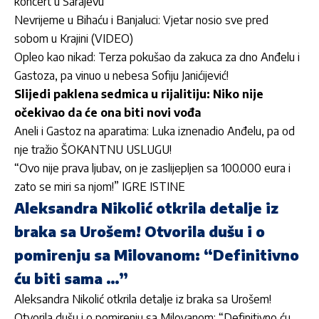
koncert u Sarajevu
Nevrijeme u Bihaću i Banjaluci: Vjetar nosio sve pred
sobom u Krajini (VIDEO)
Opleo kao nikad: Terza pokušao da zakuca za dno Anđelu i
Gastoza, pa vinuo u nebesa Sofiju Janićijević!
Slijedi paklena sedmica u rijalitiju: Niko nije
očekivao da će ona biti novi vođa
Aneli i Gastoz na aparatima: Luka iznenadio Anđelu, pa od
nje tražio ŠOKANTNU USLUGU!
“Ovo nije prava ljubav, on je zaslijepljen sa 100.000 eura i
zato se miri sa njom!” IGRE ISTINE
Aleksandra Nikolić otkrila detalje iz
braka sa Urošem! Otvorila dušu i o
pomirenju sa Milovanom: “Definitivno
ću biti sama …”
Aleksandra Nikolić otkrila detalje iz braka sa Urošem!
Otvorila dušu i o pomirenju sa Milovanom: “Definitivno ću