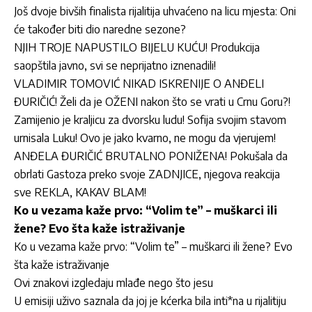
Još dvoje bivših finalista rijalitija uhvaćeno na licu mjesta: Oni
će također biti dio naredne sezone?
NJIH TROJE NAPUSTILO BIJELU KUĆU! Produkcija
saopštila javno, svi se neprijatno iznenadili!
VLADIMIR TOMOVIĆ NIKAD ISKRENIJE O ANĐELI
ĐURIČIĆ! Želi da je OŽENI nakon što se vrati u Crnu Goru?!
Zamijenio je kraljicu za dvorsku ludu! Sofija svojim stavom
urnisala Luku! Ovo je jako kvarno, ne mogu da vjerujem!
ANĐELA ĐURIČIĆ BRUTALNO PONIŽENA! Pokušala da
obrlati Gastoza preko svoje ZADNJICE, njegova reakcija
sve REKLA, KAKAV BLAM!
Ko u vezama kaže prvo: “Volim te” – muškarci ili
žene? Evo šta kaže istraživanje
Ko u vezama kaže prvo: “Volim te” – muškarci ili žene? Evo
šta kaže istraživanje
Ovi znakovi izgledaju mlađe nego što jesu
U emisiji uživo saznala da joj je kćerka bila inti*na u rijalitiju