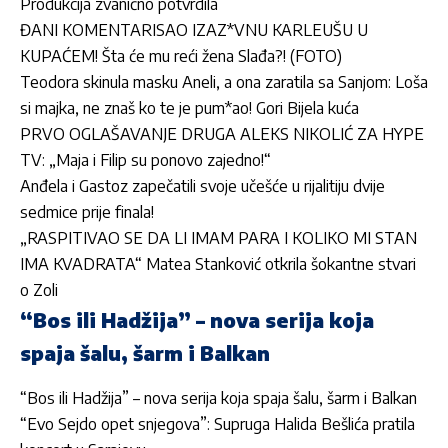
Produkcija zvanično potvrdila
ĐANI KOMENTARISAO IZAZ*VNU KARLEUŠU U
KUPAĆEM! Šta će mu reći žena Slađa?! (FOTO)
Teodora skinula masku Aneli, a ona zaratila sa Sanjom: Loša
si majka, ne znaš ko te je pum*ao! Gori Bijela kuća
PRVO OGLAŠAVANJE DRUGA ALEKS NIKOLIĆ ZA HYPE
TV: „Maja i Filip su ponovo zajedno!“
Anđela i Gastoz zapečatili svoje učešće u rijalitiju dvije
sedmice prije finala!
„RASPITIVAO SE DA LI IMAM PARA I KOLIKO MI STAN
IMA KVADRATA“ Matea Stanković otkrila šokantne stvari
o Zoli
“Bos ili Hadžija” – nova serija koja
spaja šalu, šarm i Balkan
“Bos ili Hadžija” – nova serija koja spaja šalu, šarm i Balkan
“Evo Sejdo opet snjegova”: Supruga Halida Bešlića pratila