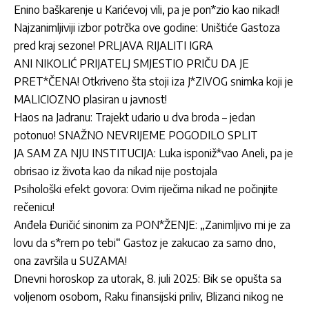
Enino baškarenje u Karićevoj vili, pa je pon*zio kao nikad!
Najzanimljiviji izbor potrčka ove godine: Uništiće Gastoza
pred kraj sezone! PRLJAVA RIJALITI IGRA
ANI NIKOLIĆ PRIJATELJ SMJESTIO PRIČU DA JE
PRET*ČENA! Otkriveno šta stoji iza J*ZIVOG snimka koji je
MALICIOZNO plasiran u javnost!
Haos na Jadranu: Trajekt udario u dva broda – jedan
potonuo! SNAŽNO NEVRIJEME POGODILO SPLIT
JA SAM ZA NJU INSTITUCIJA: Luka isponiž*vao Aneli, pa je
obrisao iz života kao da nikad nije postojala
Psihološki efekt govora: Ovim riječima nikad ne počinjite
rečenicu!
Anđela Đuričić sinonim za PON*ŽENJE: „Zanimljivo mi je za
lovu da s*rem po tebi“ Gastoz je zakucao za samo dno,
ona završila u SUZAMA!
Dnevni horoskop za utorak, 8. juli 2025: Bik se opušta sa
voljenom osobom, Raku finansijski priliv, Blizanci nikog ne