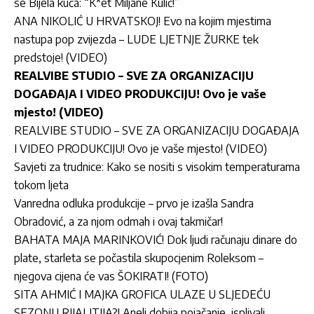
se Bijela kuća: “K*et Miljane Kulić!”
ANA NIKOLIĆ U HRVATSKOJ! Evo na kojim mjestima
nastupa pop zvijezda – LUDE LJETNJE ŽURKE tek
predstoje! (VIDEO)
REALVIBE STUDIO – SVE ZA ORGANIZACIJU
DOGAĐAJA I VIDEO PRODUKCIJU! Ovo je vaše
mjesto! (VIDEO)
REALVIBE STUDIO – SVE ZA ORGANIZACIJU DOGAĐAJA
I VIDEO PRODUKCIJU! Ovo je vaše mjesto! (VIDEO)
Savjeti za trudnice: Kako se nositi s visokim temperaturama
tokom ljeta
Vanredna odluka produkcije – prvo je izašla Sandra
Obradović, a za njom odmah i ovaj takmičar!
BAHATA MAJA MARINKOVIĆ! Dok ljudi računaju dinare do
plate, starleta se počastila skupocjenim Roleksom –
njegova cijena će vas ŠOKIRATI! (FOTO)
SITA AHMIĆ I MAJKA GROFICA ULAZE U SLJEDEĆU
SEZONU RIJALITIJA?! Aneli dobija pojačanje, isplivali