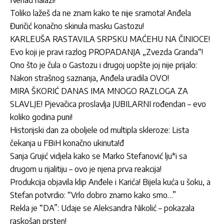
Nenad nalazi!
Toliko lažeš da ne znam kako te nije sramota! Anđela
Đuričić konačno skinula masku Gastozu!
KARLEUŠA RASTAVILA SRPSKU MAĆEHU NA ČINIOCE!
Evo koji je pravi razlog PROPADANJA „Zvezda Granda“!
Ono što je čula o Gastozu i drugoj uopšte joj nije prijalo:
Nakon strašnog saznanja, Anđela uradila OVO!
MIRA ŠKORIĆ DANAS IMA MNOGO RAZLOGA ZA
SLAVLJE! Pjevačica proslavlja JUBILARNI rođendan – evo
koliko godina puni!
Historijski dan za oboljele od multipla skleroze: Lista
čekanja u FBiH konačno ukinuta!đ
Sanja Grujić vidjela kako se Marko Stefanović lju*i sa
drugom u rijalitiju – ovo je njena prva reakcija!
Produkcija objavila klip Anđele i Karića! Bijela kuća u šoku, a
Stefan potvrdio: “Vrlo dobro znamo kako smo…”
Rekla je “DA”: Udaje se Aleksandra Nikolić – pokazala
raskošan prsten!