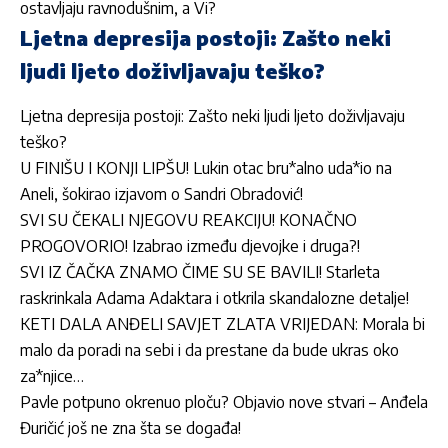
ostavljaju ravnodušnim, a Vi?
Ljetna depresija postoji: Zašto neki
ljudi ljeto doživljavaju teško?
Ljetna depresija postoji: Zašto neki ljudi ljeto doživljavaju
teško?
U FINIŠU I KONJI LIPŠU! Lukin otac bru*alno uda*io na
Aneli, šokirao izjavom o Sandri Obradović!
SVI SU ČEKALI NJEGOVU REAKCIJU! KONAČNO
PROGOVORIO! Izabrao između djevojke i druga?!
SVI IZ ČAČKA ZNAMO ČIME SU SE BAVILI! Starleta
raskrinkala Adama Adaktara i otkrila skandalozne detalje!
KETI DALA ANĐELI SAVJET ZLATA VRIJEDAN: Morala bi
malo da poradi na sebi i da prestane da bude ukras oko
za*njice…
Pavle potpuno okrenuo ploču? Objavio nove stvari – Anđela
Đuričić još ne zna šta se događa!