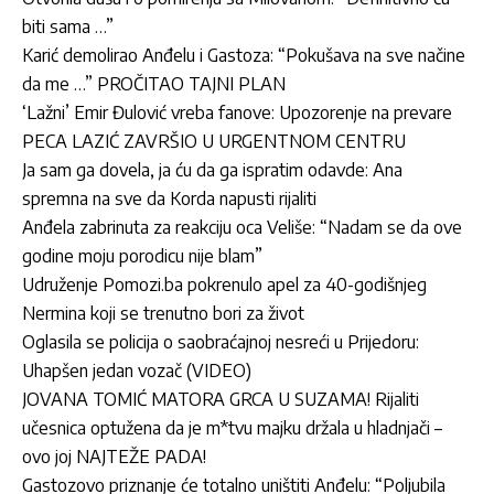
biti sama …”
Karić demolirao Anđelu i Gastoza: “Pokušava na sve načine
da me …” PROČITAO TAJNI PLAN
‘Lažni’ Emir Đulović vreba fanove: Upozorenje na prevare
PECA LAZIĆ ZAVRŠIO U URGENTNOM CENTRU
Ja sam ga dovela, ja ću da ga ispratim odavde: Ana
spremna na sve da Korda napusti rijaliti
Anđela zabrinuta za reakciju oca Veliše: “Nadam se da ove
godine moju porodicu nije blam”
Udruženje Pomozi.ba pokrenulo apel za 40-godišnjeg
Nermina koji se trenutno bori za život
Oglasila se policija o saobraćajnoj nesreći u Prijedoru:
Uhapšen jedan vozač (VIDEO)
JOVANA TOMIĆ MATORA GRCA U SUZAMA! Rijaliti
učesnica optužena da je m*tvu majku držala u hladnjači –
ovo joj NAJTEŽE PADA!
Gastozovo priznanje će totalno uništiti Anđelu: “Poljubila