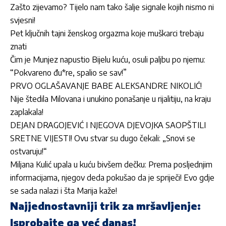
Zašto zijevamo? Tijelo nam tako šalje signale kojih nismo ni
svjesni!
Pet ključnih tajni ženskog orgazma koje muškarci trebaju
znati
Čim je Munjez napustio Bijelu kuću, osuli paljbu po njemu:
“Pokvareno đu*re, spalio se sav!”
PRVO OGLAŠAVANJE BABE ALEKSANDRE NIKOLIĆ!
Nije štedila Milovana i unukino ponašanje u rijalitiju, na kraju
zaplakala!
DEJAN DRAGOJEVIĆ I NJEGOVA DJEVOJKA SAOPŠTILI
SRETNE VIJESTI! Ovu stvar su dugo čekali: „Snovi se
ostvaruju!“
Miljana Kulić upala u kuću bivšem dečku: Prema posljednjim
informacijama, njegov deda pokušao da je spriječi! Evo gdje
se sada nalazi i šta Marija kaže!
Najjednostavniji trik za mršavljenje:
Isprobajte ga već danas!