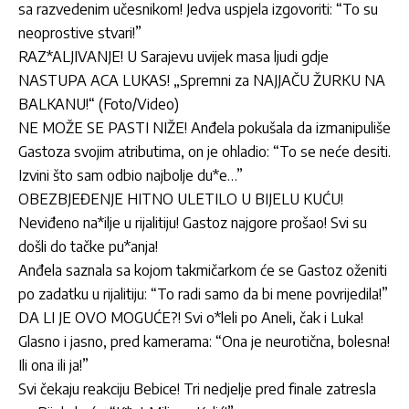
sa razvedenim učesnikom! Jedva uspjela izgovoriti: “To su
neoprostive stvari!”
RAZ*ALJIVANJE! U Sarajevu uvijek masa ljudi gdje
NASTUPA ACA LUKAS! „Spremni za NAJJAČU ŽURKU NA
BALKANU!“ (Foto/Video)
NE MOŽE SE PASTI NIŽE! Anđela pokušala da izmanipuliše
Gastoza svojim atributima, on je ohladio: “To se neće desiti.
Izvini što sam odbio najbolje du*e…”
OBEZBJEĐENJE HITNO ULETILO U BIJELU KUĆU!
Neviđeno na*ilje u rijalitiju! Gastoz najgore prošao! Svi su
došli do tačke pu*anja!
Anđela saznala sa kojom takmičarkom će se Gastoz oženiti
po zadatku u rijalitiju: “To radi samo da bi mene povrijedila!”
DA LI JE OVO MOGUĆE?! Svi o*leli po Aneli, čak i Luka!
Glasno i jasno, pred kamerama: “Ona je neurotična, bolesna!
Ili ona ili ja!”
Svi čekaju reakciju Bebice! Tri nedjelje pred finale zatresla