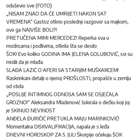
oduševio sve (FOTO)
„NISAM ZNAO DA ĆE UMRIJETI NAKON SAT
VREMENA“ Gastoz otkrio poslednji razgovor sa majkom,
ovo ga NAJVIŠE BOLI?!
PRETUČENA MIMI MERCEDEZ! Reperka sva u
modricama i podlivima, otkrila šta se desilo
ŠOK! Evo koliko GODINA IMA JELENA GOLUBOVIĆ, svi su
mislili da je mlađa
SLAĐA LAZIĆ O AFERI SA STARIJIM MUŠKARCEM!
Raskrinkani detalji o njenoj PROŠLOSTI, propašće u zemlju
od stida
„POSLIJE INTIMNOG ODNOSA SAM SE OSJEĆALA
GROZNO!“ Aleksandra Mladenović šokirala o dečku koji joj
je SKINUO NEVINOST
ANĐELA ĐURIČIĆ PRETUKLA MAJU MARINKOVIĆ!
Momentalna DISKVALIFIKACIJA, napala je s leđa
DNEVNI HOROSKOP ZA 5. JUL! Škorpije očekuju ŠOK