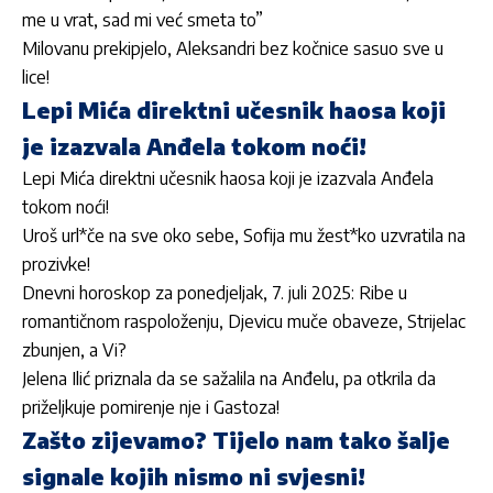
me u vrat, sad mi već smeta to”
Milovanu prekipjelo, Aleksandri bez kočnice sasuo sve u
lice!
Lepi Mića direktni učesnik haosa koji
je izazvala Anđela tokom noći!
Lepi Mića direktni učesnik haosa koji je izazvala Anđela
tokom noći!
Uroš url*če na sve oko sebe, Sofija mu žest*ko uzvratila na
prozivke!
Dnevni horoskop za ponedjeljak, 7. juli 2025: Ribe u
romantičnom raspoloženju, Djevicu muče obaveze, Strijelac
zbunjen, a Vi?
Jelena Ilić priznala da se sažalila na Anđelu, pa otkrila da
priželjkuje pomirenje nje i Gastoza!
Zašto zijevamo? Tijelo nam tako šalje
signale kojih nismo ni svjesni!