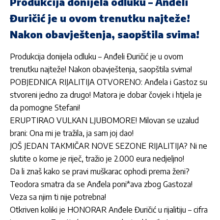
Produkcija donijela odluku – Anđeli
Đuričić je u ovom trenutku najteže!
Nakon obavještenja, saopštila svima!
Produkcija donijela odluku – Anđeli Đuričić je u ovom
trenutku najteže! Nakon obavještenja, saopštila svima!
POBJEDNICA RIJALITIJA OTVORENO: Anđela i Gastoz su
stvoreni jedno za drugo! Matora je dobar čovjek i htjela je
da pomogne Stefani!
ERUPTIRAO VULKAN LJUBOMORE! Milovan se uzalud
brani: Ona mi je tražila, ja sam joj dao!
JOŠ JEDAN TAKMIČAR NOVE SEZONE RIJALITIJA? Ni ne
slutite o kome je riječ, tražio je 2.000 eura nedjeljno!
Da li znaš kako se pravi muškarac ophodi prema ženi?
Teodora smatra da se Anđela poni*ava zbog Gastoza!
Veza sa njim ti nije potrebna!
Otkriven koliki je HONORAR Anđele Đuričić u rijalitiju – cifra