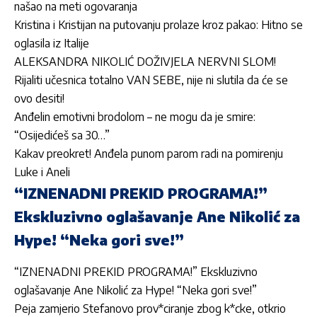
našao na meti ogovaranja
Kristina i Kristijan na putovanju prolaze kroz pakao: Hitno se
oglasila iz Italije
ALEKSANDRA NIKOLIĆ DOŽIVJELA NERVNI SLOM!
Rijaliti učesnica totalno VAN SEBE, nije ni slutila da će se
ovo desiti!
Anđelin emotivni brodolom – ne mogu da je smire:
“Osijedićeš sa 30…”
Kakav preokret! Anđela punom parom radi na pomirenju
Luke i Aneli
“IZNENADNI PREKID PROGRAMA!”
Ekskluzivno oglašavanje Ane Nikolić za
Hype! “Neka gori sve!”
“IZNENADNI PREKID PROGRAMA!” Ekskluzivno
oglašavanje Ane Nikolić za Hype! “Neka gori sve!”
Peja zamjerio Stefanovo prov*ciranje zbog k*cke, otkrio