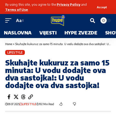
By using this site, you agree to the
Privacy Policy
and
Accept
Terms of Use
.
Aa
NASLOVNA
VIJESTI
HYPE ZVEZDE
SHO
Home
»
Skuhajte kukuruz za samo 15 minuta: U vodu dodajte ova dva sastojka!: U vodu dodajte ova dva sastojka!
LIFESTYLE
Skuhajte kukuruz za samo 15
minuta: U vodu dodajte ova
dva sastojka!: U vodu
dodajte ova dva sastojka!
09.07.2025
LIFESTYLE
192 Min Read