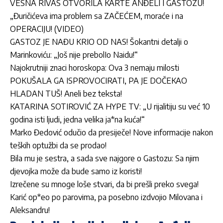
VESNA RIVAS OTVORILA KARTE ANĐELI I GASTOZU!
„Đuričićeva ima problem sa ZAČEĆEM, moraće i na
OPERACIJU! (VIDEO)
GASTOZ JE NAĐU KRIO OD NAS! Šokantni detalji o
Marinkoviću: „Još nije prebolIo Naidu!“
Najokrutniji znaci horoskopa: Ova 3 nemaju milosti
POKUŠALA GA ISPROVOCIRATI, PA JE DOČEKAO
HLADAN TUŠ! Aneli bez teksta!
KATARINA SOTIROVIĆ ZA HYPE TV: „U rijalitiju su već 10
godina isti ljudi, jedna velika ja*na kuća!“
Marko Đedović odučio da presiječe! Nove informacije nakon
teških optužbi da se prodao!
Bila mu je sestra, a sada sve najgore o Gastozu: Sa njim
djevojka može da bude samo iz koristi!
Izrečene su mnoge loše stvari, da bi prešli preko svega!
Karić op*eo po parovima, pa posebno izdvojio Milovana i
Aleksandru!