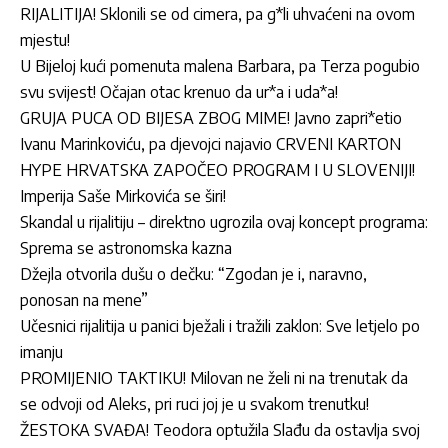
RIJALITIJA! Sklonili se od cimera, pa g*li uhvaćeni na ovom
mjestu!
U Bijeloj kući pomenuta malena Barbara, pa Terza pogubio
svu svijest! Očajan otac krenuo da ur*a i uda*a!
GRUJA PUCA OD BIJESA ZBOG MIME! Javno zapri*etio
Ivanu Marinkoviću, pa djevojci najavio CRVENI KARTON
HYPE HRVATSKA ZAPOČEO PROGRAM I U SLOVENIJI!
Imperija Saše Mirkovića se širi!
Skandal u rijalitiju – direktno ugrozila ovaj koncept programa:
Sprema se astronomska kazna
Džejla otvorila dušu o dečku: “Zgodan je i, naravno,
ponosan na mene”
Učesnici rijalitija u panici bježali i tražili zaklon: Sve letjelo po
imanju
PROMIJENIO TAKTIKU! Milovan ne želi ni na trenutak da
se odvoji od Aleks, pri ruci joj je u svakom trenutku!
ŽESTOKA SVAĐA! Teodora optužila Slađu da ostavlja svoj