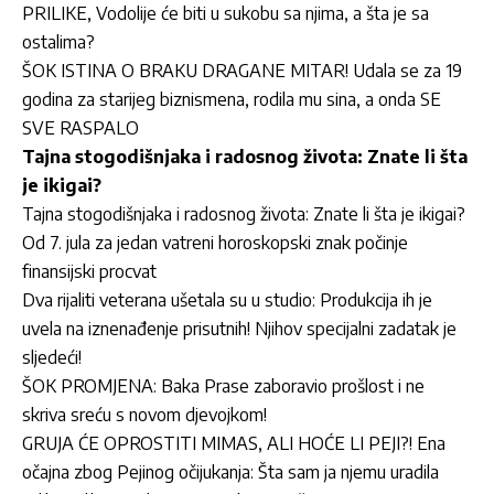
PRILIKE, Vodolije će biti u sukobu sa njima, a šta je sa
ostalima?
ŠOK ISTINA O BRAKU DRAGANE MITAR! Udala se za 19
godina za starijeg biznismena, rodila mu sina, a onda SE
SVE RASPALO
Tajna stogodišnjaka i radosnog života: Znate li šta
je ikigai?
Tajna stogodišnjaka i radosnog života: Znate li šta je ikigai?
Od 7. jula za jedan vatreni horoskopski znak počinje
finansijski procvat
Dva rijaliti veterana ušetala su u studio: Produkcija ih je
uvela na iznenađenje prisutnih! Njihov specijalni zadatak je
sljedeći!
ŠOK PROMJENA: Baka Prase zaboravio prošlost i ne
skriva sreću s novom djevojkom!
GRUJA ĆE OPROSTITI MIMAS, ALI HOĆE LI PEJI?! Ena
očajna zbog Pejinog očijukanja: Šta sam ja njemu uradila