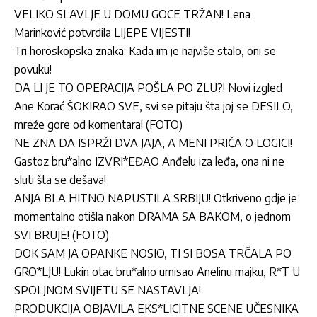
VELIKO SLAVLJE U DOMU GOCE TRŽAN! Lena
Marinković potvrdila LIJEPE VIJESTI!
Tri horoskopska znaka: Kada im je najviše stalo, oni se
povuku!
DA LI JE TO OPERACIJA POŠLA PO ZLU?! Novi izgled
Ane Korać ŠOKIRAO SVE, svi se pitaju šta joj se DESILO,
mreže gore od komentara! (FOTO)
NE ZNA DA ISPRŽI DVA JAJA, A MENI PRIČA O LOGICI!
Gastoz bru*alno IZVRI*EĐAO Anđelu iza leđa, ona ni ne
sluti šta se dešava!
ANJA BLA HITNO NAPUSTILA SRBIJU! Otkriveno gdje je
momentalno otišla nakon DRAMA SA BAKOM, o jednom
SVI BRUJE! (FOTO)
DOK SAM JA OPANKE NOSIO, TI SI BOSA TRČALA PO
GRO*LJU! Lukin otac bru*alno urnisao Anelinu majku, R*T U
SPOLJNOM SVIJETU SE NASTAVLJA!
PRODUKCIJA OBJAVILA EKS*LICITNE SCENE UČESNIKA