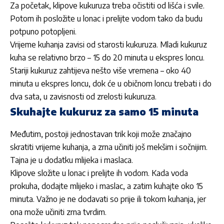
Za početak, klipove
kukuruza
treba očistiti od lišća i svile.
Potom ih posložite u lonac i prelijte vodom tako da budu
potpuno potopljeni.
Vrijeme kuhanja zavisi od starosti
kukuruza
. Mladi kukuruz
kuha se relativno brzo – 15 do 20 minuta u ekspres loncu.
Stariji kukuruz zahtijeva nešto više vremena – oko 40
minuta u ekspres loncu, dok će u običnom loncu trebati i do
dva sata, u zavisnosti od zrelosti kukuruza.
Skuhajte kukuruz za samo 15 minuta
Međutim, postoji jednostavan trik koji može značajno
skratiti vrijeme kuhanja, a zrna učiniti još mekšim i sočnijim.
Tajna je u dodatku mlijeka i maslaca.
Klipove složite u lonac i prelijte ih vodom. Kada voda
prokuha, dodajte mlijeko i maslac, a zatim kuhajte oko 15
minuta. Važno je ne dodavati so prije ili tokom kuhanja, jer
ona može učiniti zrna tvrdim.