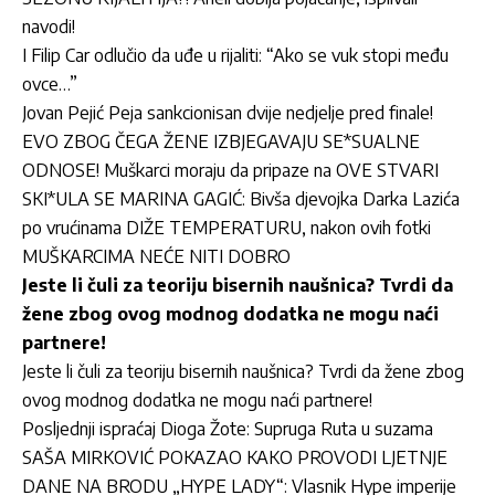
navodi!
I Filip Car odlučio da uđe u rijaliti: “Ako se vuk stopi među
ovce…”
Jovan Pejić Peja sankcionisan dvije nedjelje pred finale!
EVO ZBOG ČEGA ŽENE IZBJEGAVAJU SE*SUALNE
ODNOSE! Muškarci moraju da pripaze na OVE STVARI
SKI*ULA SE MARINA GAGIĆ: Bivša djevojka Darka Lazića
po vrućinama DIŽE TEMPERATURU, nakon ovih fotki
MUŠKARCIMA NEĆE NITI DOBRO
Jeste li čuli za teoriju bisernih naušnica? Tvrdi da
žene zbog ovog modnog dodatka ne mogu naći
partnere!
Jeste li čuli za teoriju bisernih naušnica? Tvrdi da žene zbog
ovog modnog dodatka ne mogu naći partnere!
Posljednji ispraćaj Dioga Žote: Supruga Ruta u suzama
SAŠA MIRKOVIĆ POKAZAO KAKO PROVODI LJETNJE
DANE NA BRODU „HYPE LADY“: Vlasnik Hype imperije