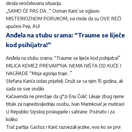
desila neočekivana situacija
„SAMO ĆE PAS DA…“ Osman Karić se oglasio
MISTERIOZNOM PORUKOM, svi misle da su OVE REČI
upućeni Peji, AU!
Anđela na stubu srama: “Traume se liječe
kod psihijatra!”
Anđela na stubu srama: “Traume se liječe kod psihijatra!”
MILICA KEMEZ PREVAR*NA: NEMA NIŠTA OD KUĆE I
NAGRADE “Moja agonija traje…”
Stefana Karića izdao prijatelj: Druži se sa njim 15 godina, ali
sada se sve srušilo
Kačavenda ne prestaje da g*zi Enu Čolić: Likuje zbog njene
titule za najnedosljedniju osobu, Ivan Marinković je matirao!
U Republici Srpskoj poskupjele i sahrane: Poznato i za
koliko
Trač partija: Gastoz i Karić razvezali jezike, evo ko se prvi