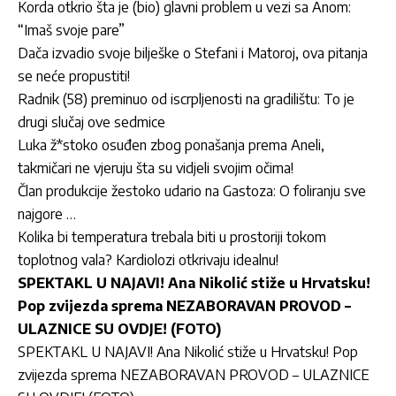
Korda otkrio šta je (bio) glavni problem u vezi sa Anom:
“Imaš svoje pare”
Dača izvadio svoje bilješke o Stefani i Matoroj, ova pitanja
se neće propustiti!
Radnik (58) preminuo od iscrpljenosti na gradilištu: To je
drugi slučaj ove sedmice
Luka ž*stoko osuđen zbog ponašanja prema Aneli,
takmičari ne vjeruju šta su vidjeli svojim očima!
Član produkcije žestoko udario na Gastoza: O foliranju sve
najgore …
Kolika bi temperatura trebala biti u prostoriji tokom
toplotnog vala? Kardiolozi otkrivaju idealnu!
SPEKTAKL U NAJAVI! Ana Nikolić stiže u Hrvatsku!
Pop zvijezda sprema NEZABORAVAN PROVOD –
ULAZNICE SU OVDJE! (FOTO)
SPEKTAKL U NAJAVI! Ana Nikolić stiže u Hrvatsku! Pop
zvijezda sprema NEZABORAVAN PROVOD – ULAZNICE