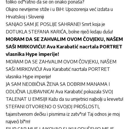
toliko od*ratno da se on onako ponaša?
Olujno nevrijeme stiže i u BiH: Upozorenja već izdata u
Hrvatskoj i Sloveniji
SANJAO SAM JE POSLIJE SAHRANE! Smrt koja je
DOTUKLA STEFANA KARIĆA, bolne riječi kidaju dušu!
MORAM DA SE ZAHVALIM OVOM ČOVJEKU, NAŠEM
SAŠI MIRKOVIĆU! Ava Karabatić nacrtala PORTRET
vlasnika Hype imperije!
MORAM DA SE ZAHVALIM OVOM ČOVJEKU, NAŠEM
SAŠI MIRKOVIĆU! Ava Karabatić nacrtala PORTRET
vlasnika Hype imperije!
JA SAM NEOBIČNA ŽENA SA DOBRIM MANAMA I
ODLIČNA LJUBAVNICA! Ava Karabatić pokazala SVOJ
TALENAT U EMISIJI! Kažu da su umjetnici najbolji u krevetu!
STEFANI OTVORENO O SVOJOJ PROŠLOSTI,
tajanstvenom dečku i pismima iz zatv*ra! Taj odnos je moj
najveći bl*m!
FILIP CAR MI JE LAJKOVAO SLIKU! ODUŠEVIO ME JE