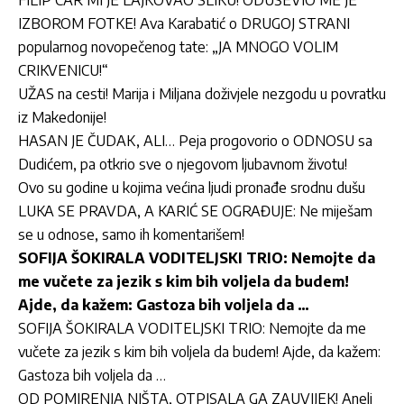
IZBOROM FOTKE! Ava Karabatić o DRUGOJ STRANI
popularnog novopečenog tate: „JA MNOGO VOLIM
CRIKVENICU!“
UŽAS na cesti! Marija i Miljana doživjele nezgodu u povratku
iz Makedonije!
HASAN JE ČUDAK, ALI… Peja progovorio o ODNOSU sa
Dudićem, pa otkrio sve o njegovom ljubavnom životu!
Ovo su godine u kojima većina ljudi pronađe srodnu dušu
LUKA SE PRAVDA, A KARIĆ SE OGRAĐUJE: Ne miješam
se u odnose, samo ih komentarišem!
SOFIJA ŠOKIRALA VODITELJSKI TRIO: Nemojte da
me vučete za jezik s kim bih voljela da budem!
Ajde, da kažem: Gastoza bih voljela da …
SOFIJA ŠOKIRALA VODITELJSKI TRIO: Nemojte da me
vučete za jezik s kim bih voljela da budem! Ajde, da kažem:
Gastoza bih voljela da …
OD POMIRENJA NIŠTA, OTPISALA GA ZAUVIJEK! Aneli