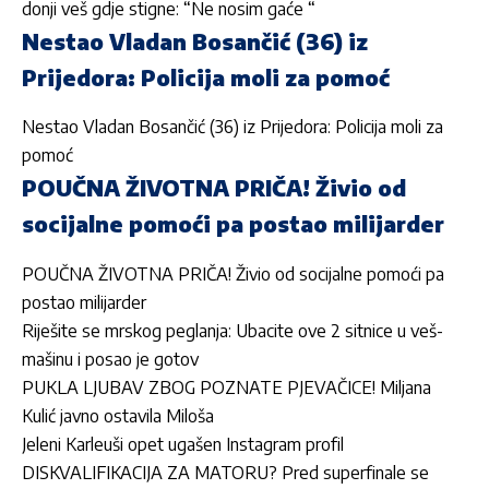
donji veš gdje stigne: “Ne nosim gaće “
Nestao Vladan Bosančić (36) iz
Prijedora: Policija moli za pomoć
Nestao Vladan Bosančić (36) iz Prijedora: Policija moli za
pomoć
POUČNA ŽIVOTNA PRIČA! Živio od
socijalne pomoći pa postao milijarder
POUČNA ŽIVOTNA PRIČA! Živio od socijalne pomoći pa
postao milijarder
Riješite se mrskog peglanja: Ubacite ove 2 sitnice u veš-
mašinu i posao je gotov
PUKLA LJUBAV ZBOG POZNATE PJEVAČICE! Miljana
Kulić javno ostavila Miloša
Jeleni Karleuši opet ugašen Instagram profil
DISKVALIFIKACIJA ZA MATORU? Pred superfinale se