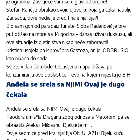
je ogromna: Zavrtjeće vam se u glavi od brojke!
Stefan Karić je obrukao svoju djevojku koja ga čeka napolju!
Zar sada, dvije nedjelje pred finale rijalitija?!
Bio sam gori od paradajz turiste! Sloba Radanović je prvi
put otišao na more sa 14 godina – danas uživa u luksuzu, ali
ove situacije iz djetinjstva nikad neće zaboraviti!
Kristina uspjela da isprov*cira Gastoza, on joj ODBRUSIO
kao nikada do sada
Svjetski dan čokolade: Objavljena mapa država po
konzumiranju ove poslastice – evo na kojem mjestu je BiH
Anđela se srela sa NJIM! Ovaj je dugo
čekala
Anđela se srela sa NJIM! Ovaj je dugo čekala
Teodora urnis*la Draganu zbog odnosa s Matorom, pa se
obraatila Aleks i Milovanu: Djelujete mi…
Dvije sedmice pred kraj rijalitija ON ULAZI u Bijelu kuću: