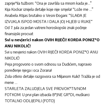
zaprije*ila tužbom: “Ona je završila sa mnom kada je…”
Kija Kockar iznijela detalje koje nije smjela! “Lože me …”
Anabela Atijas brutalno o Vesni Đogani: “SLAĐA JE
IZVUKLA ISPOD MOSTA I DALA JOJ HLJEB U RUKE“
Od 7. jula za jedan vatreni horoskopski znak počinje
finansijski procvat
Svi u nevjerici nakon OVIH RIJEČI! KORDA PONIZ*O
ANU NIKOLIĆ!
Svi u nevjerici nakon OVIH RIJEČI! KORDA PONIZ*O ANU
NIKOLIĆ!
Peja progovorio o svom odnosu sa Dudićem, napravio
poređenje njega i oca Zorana!
Zola otkrio detalje razgovora sa Miljanom Kulić! Tražila je od
mene …
STARLETA ZALUDJELA SVE PROVOK*TIVNOM
FOTKOM: U prvi plan izbacila B*JNE GR*DI, muškarci
TOTALNO ODLIJEPILI (FOTO)