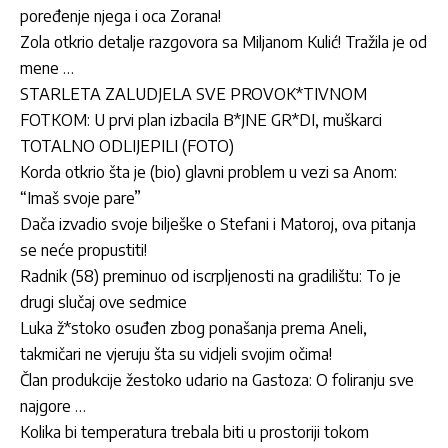
poređenje njega i oca Zorana!
Zola otkrio detalje razgovora sa Miljanom Kulić! Tražila je od
mene …
STARLETA ZALUDJELA SVE PROVOK*TIVNOM
FOTKOM: U prvi plan izbacila B*JNE GR*DI, muškarci
TOTALNO ODLIJEPILI (FOTO)
Korda otkrio šta je (bio) glavni problem u vezi sa Anom:
“Imaš svoje pare”
Dača izvadio svoje bilješke o Stefani i Matoroj, ova pitanja
se neće propustiti!
Radnik (58) preminuo od iscrpljenosti na gradilištu: To je
drugi slučaj ove sedmice
Luka ž*stoko osuđen zbog ponašanja prema Aneli,
takmičari ne vjeruju šta su vidjeli svojim očima!
Član produkcije žestoko udario na Gastoza: O foliranju sve
najgore …
Kolika bi temperatura trebala biti u prostoriji tokom