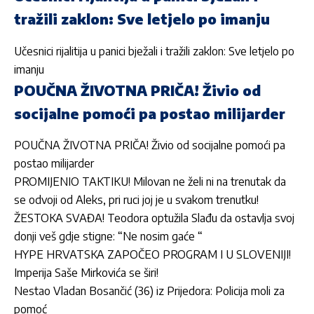
tražili zaklon: Sve letjelo po imanju
Učesnici rijalitija u panici bježali i tražili zaklon: Sve letjelo po
imanju
POUČNA ŽIVOTNA PRIČA! Živio od
socijalne pomoći pa postao milijarder
POUČNA ŽIVOTNA PRIČA! Živio od socijalne pomoći pa
postao milijarder
PROMIJENIO TAKTIKU! Milovan ne želi ni na trenutak da
se odvoji od Aleks, pri ruci joj je u svakom trenutku!
ŽESTOKA SVAĐA! Teodora optužila Slađu da ostavlja svoj
donji veš gdje stigne: “Ne nosim gaće “
HYPE HRVATSKA ZAPOČEO PROGRAM I U SLOVENIJI!
Imperija Saše Mirkovića se širi!
Nestao Vladan Bosančić (36) iz Prijedora: Policija moli za
pomoć