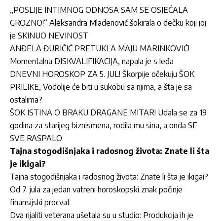
„POSLIJE INTIMNOG ODNOSA SAM SE OSJEĆALA
GROZNO!“ Aleksandra Mladenović šokirala o dečku koji joj
je SKINUO NEVINOST
ANĐELA ĐURIČIĆ PRETUKLA MAJU MARINKOVIĆ!
Momentalna DISKVALIFIKACIJA, napala je s leđa
DNEVNI HOROSKOP ZA 5. JUL! Škorpije očekuju ŠOK
PRILIKE, Vodolije će biti u sukobu sa njima, a šta je sa
ostalima?
ŠOK ISTINA O BRAKU DRAGANE MITAR! Udala se za 19
godina za starijeg biznismena, rodila mu sina, a onda SE
SVE RASPALO
Tajna stogodišnjaka i radosnog života: Znate li šta
je ikigai?
Tajna stogodišnjaka i radosnog života: Znate li šta je ikigai?
Od 7. jula za jedan vatreni horoskopski znak počinje
finansijski procvat
Dva rijaliti veterana ušetala su u studio: Produkcija ih je