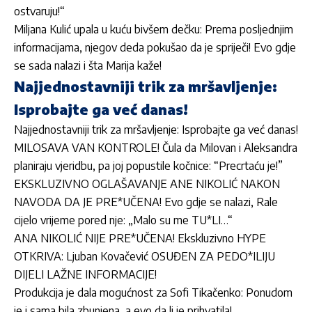
ostvaruju!“
Miljana Kulić upala u kuću bivšem dečku: Prema posljednjim
informacijama, njegov deda pokušao da je spriječi! Evo gdje
se sada nalazi i šta Marija kaže!
Najjednostavniji trik za mršavljenje:
Isprobajte ga već danas!
Najjednostavniji trik za mršavljenje: Isprobajte ga već danas!
MILOSAVA VAN KONTROLE! Čula da Milovan i Aleksandra
planiraju vjeridbu, pa joj popustile kočnice: “Precrtaću je!”
EKSKLUZIVNO OGLAŠAVANJE ANE NIKOLIĆ NAKON
NAVODA DA JE PRE*UČENA! Evo gdje se nalazi, Rale
cijelo vrijeme pored nje: „Malo su me TU*LI…“
ANA NIKOLIĆ NIJE PRE*UČENA! Ekskluzivno HYPE
OTKRIVA: Ljuban Kovačević OSUĐEN ZA PEDO*ILIJU
DIJELI LAŽNE INFORMACIJE!
Produkcija je dala mogućnost za Sofi Tikačenko: Ponudom
je i sama bila zbunjena, a evo da li je prihvatila!