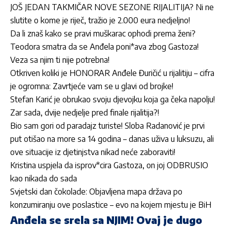
JOŠ JEDAN TAKMIČAR NOVE SEZONE RIJALITIJA? Ni ne
slutite o kome je riječ, tražio je 2.000 eura nedjeljno!
Da li znaš kako se pravi muškarac ophodi prema ženi?
Teodora smatra da se Anđela poni*ava zbog Gastoza!
Veza sa njim ti nije potrebna!
Otkriven koliki je HONORAR Anđele Đuričić u rijalitiju – cifra
je ogromna: Zavrtjeće vam se u glavi od brojke!
Stefan Karić je obrukao svoju djevojku koja ga čeka napolju!
Zar sada, dvije nedjelje pred finale rijalitija?!
Bio sam gori od paradajz turiste! Sloba Radanović je prvi
put otišao na more sa 14 godina – danas uživa u luksuzu, ali
ove situacije iz djetinjstva nikad neće zaboraviti!
Kristina uspjela da isprov*cira Gastoza, on joj ODBRUSIO
kao nikada do sada
Svjetski dan čokolade: Objavljena mapa država po
konzumiranju ove poslastice – evo na kojem mjestu je BiH
Anđela se srela sa NJIM! Ovaj je dugo