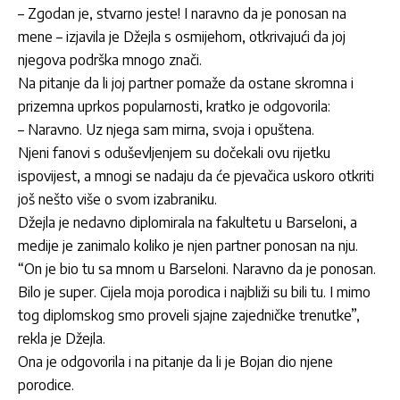
– Zgodan je, stvarno jeste! I naravno da je ponosan na
mene – izjavila je Džejla s osmijehom, otkrivajući da joj
njegova podrška mnogo znači.
Na pitanje da li joj partner pomaže da ostane skromna i
prizemna uprkos popularnosti, kratko je odgovorila:
– Naravno. Uz njega sam mirna, svoja i opuštena.
Njeni fanovi s oduševljenjem su dočekali ovu rijetku
ispovijest, a mnogi se nadaju da će pjevačica uskoro otkriti
još nešto više o svom izabraniku.
Džejla je nedavno diplomirala na fakultetu u Barseloni, a
medije je zanimalo koliko je njen partner ponosan na nju.
“On je bio tu sa mnom u Barseloni. Naravno da je ponosan.
Bilo je super. Cijela moja porodica i najbliži su bili tu. I mimo
tog diplomskog smo proveli sjajne zajedničke trenutke”,
rekla je Džejla.
Ona je odgovorila i na pitanje da li je Bojan dio njene
porodice.