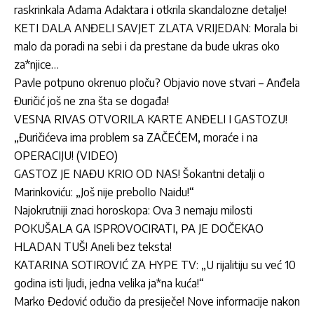
raskrinkala Adama Adaktara i otkrila skandalozne detalje!
KETI DALA ANĐELI SAVJET ZLATA VRIJEDAN: Morala bi
malo da poradi na sebi i da prestane da bude ukras oko
za*njice…
Pavle potpuno okrenuo ploču? Objavio nove stvari – Anđela
Đuričić još ne zna šta se događa!
VESNA RIVAS OTVORILA KARTE ANĐELI I GASTOZU!
„Đuričićeva ima problem sa ZAČEĆEM, moraće i na
OPERACIJU! (VIDEO)
GASTOZ JE NAĐU KRIO OD NAS! Šokantni detalji o
Marinkoviću: „Još nije prebolIo Naidu!“
Najokrutniji znaci horoskopa: Ova 3 nemaju milosti
POKUŠALA GA ISPROVOCIRATI, PA JE DOČEKAO
HLADAN TUŠ! Aneli bez teksta!
KATARINA SOTIROVIĆ ZA HYPE TV: „U rijalitiju su već 10
godina isti ljudi, jedna velika ja*na kuća!“
Marko Đedović odučio da presiječe! Nove informacije nakon