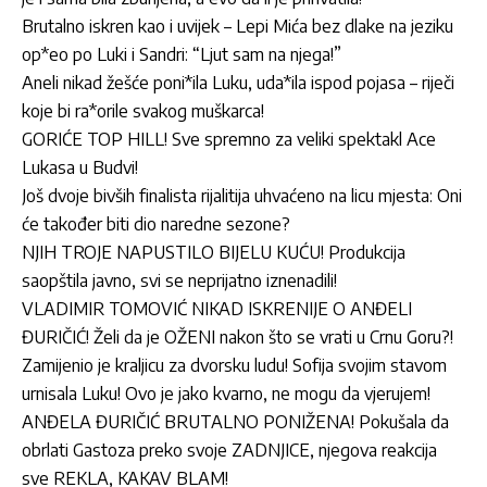
Brutalno iskren kao i uvijek – Lepi Mića bez dlake na jeziku
op*eo po Luki i Sandri: “Ljut sam na njega!”
Aneli nikad žešće poni*ila Luku, uda*ila ispod pojasa – riječi
koje bi ra*orile svakog muškarca!
GORIĆE TOP HILL! Sve spremno za veliki spektakl Ace
Lukasa u Budvi!
Još dvoje bivših finalista rijalitija uhvaćeno na licu mjesta: Oni
će također biti dio naredne sezone?
NJIH TROJE NAPUSTILO BIJELU KUĆU! Produkcija
saopštila javno, svi se neprijatno iznenadili!
VLADIMIR TOMOVIĆ NIKAD ISKRENIJE O ANĐELI
ĐURIČIĆ! Želi da je OŽENI nakon što se vrati u Crnu Goru?!
Zamijenio je kraljicu za dvorsku ludu! Sofija svojim stavom
urnisala Luku! Ovo je jako kvarno, ne mogu da vjerujem!
ANĐELA ĐURIČIĆ BRUTALNO PONIŽENA! Pokušala da
obrlati Gastoza preko svoje ZADNJICE, njegova reakcija
sve REKLA, KAKAV BLAM!