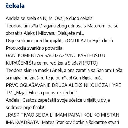
čekala
Anđela se srela sa NJIM! Ovaj je dugo čekala
Teodora urnis*la Draganu zbog odnosa s Matorom, pa se
obraatila Aleks i Milovanu: Djelujete mi…
Dvije sedmice pred kraj rijalitija ON ULAZI u Bijelu kuću:
Produkcija zvanično potvrdila
ĐANI KOMENTARISAO IZAZ*VNU KARLEUŠU U
KUPAĆEM! Šta će mu reći žena Slađa?! (FOTO)
Teodora skinula masku Aneli, a ona zaratila sa Sanjom: Loša
si majka, ne znaš ko te je pum*ao! Gori Bijela kuća
PRVO OGLAŠAVANJE DRUGA ALEKS NIKOLIĆ ZA HYPE
TV: „Maja i Filip su ponovo zajedno!“
Anđela i Gastoz zapečatili svoje učešće u rijalitiju dvije
sedmice prije finala!
„RASPITIVAO SE DA LI IMAM PARA I KOLIKO MI STAN
IMA KVADRATA“ Matea Stanković otkrila šokantne stvari