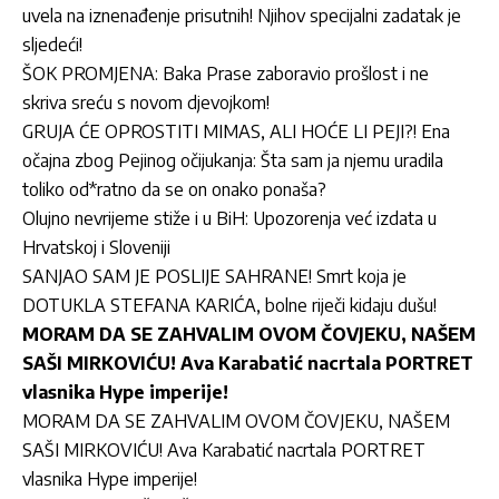
uvela na iznenađenje prisutnih! Njihov specijalni zadatak je
sljedeći!
ŠOK PROMJENA: Baka Prase zaboravio prošlost i ne
skriva sreću s novom djevojkom!
GRUJA ĆE OPROSTITI MIMAS, ALI HOĆE LI PEJI?! Ena
očajna zbog Pejinog očijukanja: Šta sam ja njemu uradila
toliko od*ratno da se on onako ponaša?
Olujno nevrijeme stiže i u BiH: Upozorenja već izdata u
Hrvatskoj i Sloveniji
SANJAO SAM JE POSLIJE SAHRANE! Smrt koja je
DOTUKLA STEFANA KARIĆA, bolne riječi kidaju dušu!
MORAM DA SE ZAHVALIM OVOM ČOVJEKU, NAŠEM
SAŠI MIRKOVIĆU! Ava Karabatić nacrtala PORTRET
vlasnika Hype imperije!
MORAM DA SE ZAHVALIM OVOM ČOVJEKU, NAŠEM
SAŠI MIRKOVIĆU! Ava Karabatić nacrtala PORTRET
vlasnika Hype imperije!