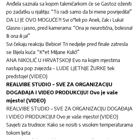
Anđela saznala sa kojom takmičarkom će se Gastoz oženiti
po zadatku u rijalitiju: “To radi samo da bi mene povrijedila!”
DA LI JE OVO MOGUĆE?! Svi o*leli po Aneli, čak i Luka!
Glasno i jasno, pred kamerama: “Ona je neurotična, bolesna!
Ili ona ili ja!”
Svi čekaju reakciju Bebice! Tri nedjelje pred finale zatresla
se Bijela kuća: “K*et Miljane Kulić!”
ANA NIKOLIĆ U HRVATSKOJ! Evo na kojim mjestima
nastupa pop zvijezda – LUDE LJETNJE ŽURKE tek
predstoje! (VIDEO)
REALVIBE STUDIO – SVE ZA ORGANIZACIJU
DOGAĐAJA I VIDEO PRODUKCIJU! Ovo je vaše
mjesto! (VIDEO)
REALVIBE STUDIO – SVE ZA ORGANIZACIJU DOGAĐAJA
I VIDEO PRODUKCIJU! Ovo je vaše mjesto! (VIDEO)
Savjeti za trudnice: Kako se nositi s visokim temperaturama
tokom ljeta