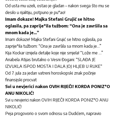
Od usta mu uzeli, ostao je gladan – nakon svega što mu se
desilo u rijalitiju, potpuno je pu*ao!
Imam dokaze! Majka Stefani Grujić se hitno
oglasila, pa zaprije*ila tužbom: “Ona je završila sa
mnom kada je…”
Imam dokaze! Majka Stefani Grujić se hitno oglasila, pa
zaprije*ila tužbom: “Ona je završila sa mnom kada je…”
Kija Kockar iznijela detalje koje nije smjela! “Lože me …”
Anabela Atijas brutalno o Vesni Đogani: “SLAĐA JE
IZVUKLA ISPOD MOSTA I DALA JOJ HLJEB U RUKE“
Od 7. jula za jedan vatreni horoskopski znak počinje
finansijski procvat
Svi u nevjerici nakon OVIH RIJEČI! KORDA PONIZ*O
ANU NIKOLIĆ!
Svi u nevjerici nakon OVIH RIJEČI! KORDA PONIZ*O ANU
NIKOLIĆ!
Peja progovorio o svom odnosu sa Dudićem, napravio