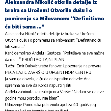
Aleksandra Nikolić otkrila detalje iz
braka sa Urošem! Otvorila dušu i o
pomirenju sa Milovanom: “Definitivno
ću biti sama …”
Aleksandra Nikolić otkrila detalje iz braka sa Urošem!
Otvorila dušu i o pomirenju sa Milovanom: “Definitivno ću
biti sama …”
Karić demolirao Anđelu i Gastoza: “Pokušava na sve načine
da me …” PROČITAO TAJNI PLAN
‘Lažni’ Emir Đulović vreba fanove: Upozorenje na prevare
PECA LAZIĆ ZAVRŠIO U URGENTNOM CENTRU
Ja sam ga dovela, ja ću da ga ispratim odavde: Ana
spremna na sve da Korda napusti rijaliti
Anđela zabrinuta za reakciju oca Veliše: “Nadam se da ove
godine moju porodicu nije blam”
Udruženje Pomozi.ba pokrenulo apel za 40-godišnjeg
Nermina koji se trenutno bori za život