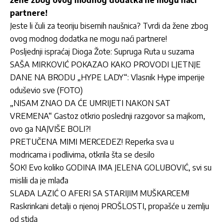
partnere!
Jeste li čuli za teoriju bisernih naušnica? Tvrdi da žene zbog
ovog modnog dodatka ne mogu naći partnere!
Posljednji ispraćaj Dioga Žote: Supruga Ruta u suzama
SAŠA MIRKOVIĆ POKAZAO KAKO PROVODI LJETNJE
DANE NA BRODU „HYPE LADY“: Vlasnik Hype imperije
oduševio sve (FOTO)
„NISAM ZNAO DA ĆE UMRIJETI NAKON SAT
VREMENA“ Gastoz otkrio poslednji razgovor sa majkom,
ovo ga NAJVIŠE BOLI?!
PRETUČENA MIMI MERCEDEZ! Reperka sva u
modricama i podlivima, otkrila šta se desilo
ŠOK! Evo koliko GODINA IMA JELENA GOLUBOVIĆ, svi su
mislili da je mlađa
SLAĐA LAZIĆ O AFERI SA STARIJIM MUŠKARCEM!
Raskrinkani detalji o njenoj PROŠLOSTI, propašće u zemlju
od stida