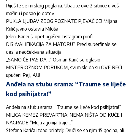
Riješite se mrskog peglanja: Ubacite ove 2 sitnice u veš-
mašinu i posao je gotov
PUKLA LJUBAV ZBOG POZNATE PJEVAČICE! Miljana
Kulić javno ostavila Miloša
Jeleni Karleuši opet ugašen Instagram profil
DISKVALIFIKACIJA ZA MATORU? Pred superfinale se
desila neočekivana situacija
„SAMO ĆE PAS DA…“ Osman Karić se oglasio
MISTERIOZNOM PORUKOM, svi misle da su OVE REČI
upućeni Peji, AU!
Anđela na stubu srama: “Traume se liječe
kod psihijatra!”
Anđela na stubu srama: “Traume se liječe kod psihijatra!”
MILICA KEMEZ PREVAR*NA: NEMA NIŠTA OD KUĆE I
NAGRADE “Moja agonija traje…”
Stefana Karića izdao prijatelj: Druži se sa njim 15 godina, ali