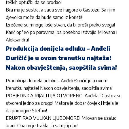
teških optužbi da se prodao!
Bila mu je sestra, a sada sve najgore o Gastozu: Sa njim
djevojka može da bude samo iz koristi!
Izrečene su mnoge loše stvari, da bi prešli preko svega!
Karić op*eo po parovima, pa posebno izdvojio Milovana i
Aleksandru!
Produkcija donijela odluku – Anđeli
Đuričić je u ovom trenutku najteže!
Nakon obavještenja, saopštila svima!
Produkcija donijela odluku – Anđeli Đuričić je u ovom
trenutku najteže! Nakon obavještenja, saopštila svima!
POBJEDNICA RIJALITIJA OTVORENO: Anđela i Gastoz su
stvoreni jedno za drugo! Matora je dobar čovjek i htjela je
da pomogne Stefani!
ERUPTIRAO VULKAN LJUBOMORE! Milovan se uzalud
brani: Ona mi je tražila, ja sam joj dao!