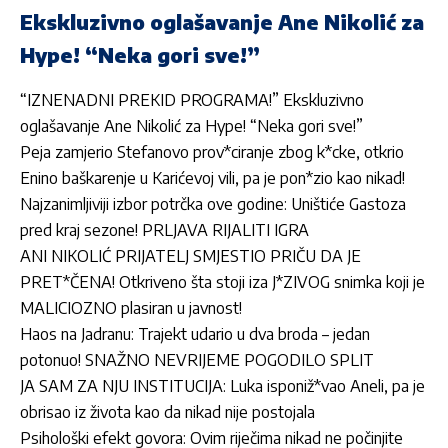
Ekskluzivno oglašavanje Ane Nikolić za
Hype! “Neka gori sve!”
“IZNENADNI PREKID PROGRAMA!” Ekskluzivno
oglašavanje Ane Nikolić za Hype! “Neka gori sve!”
Peja zamjerio Stefanovo prov*ciranje zbog k*cke, otkrio
Enino baškarenje u Karićevoj vili, pa je pon*zio kao nikad!
Najzanimljiviji izbor potrčka ove godine: Uništiće Gastoza
pred kraj sezone! PRLJAVA RIJALITI IGRA
ANI NIKOLIĆ PRIJATELJ SMJESTIO PRIČU DA JE
PRET*ČENA! Otkriveno šta stoji iza J*ZIVOG snimka koji je
MALICIOZNO plasiran u javnost!
Haos na Jadranu: Trajekt udario u dva broda – jedan
potonuo! SNAŽNO NEVRIJEME POGODILO SPLIT
JA SAM ZA NJU INSTITUCIJA: Luka isponiž*vao Aneli, pa je
obrisao iz života kao da nikad nije postojala
Psihološki efekt govora: Ovim riječima nikad ne počinjite