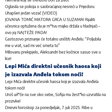
Oglasila se policija o saobraćajnoj nesreći u Prijedoru:
Uhapšen jedan vozač (VIDEO)
JOVANA TOMIĆ MATORA GRCA U SUZAMA! Rijaliti
učesnica optužena da je m*tvu majku držala u hladnjači –
ovo joj NAJTEŽE PADA!
Gastozovo priznanje će totalno uništiti Anđelu: “Poljubila
me u vrat, sad mi već smeta to”
Milovanu prekipjelo, Aleksandri bez kočnice sasuo sve u
lice!
Lepi Mića direktni učesnik haosa koji
je izazvala Anđela tokom noći!
Lepi Mića direktni učesnik haosa koji je izazvala Anđela
tokom noći!
Uroš url*če na sve oko sebe, Sofija mu žest*ko uzvratila na
prozivke!
Dnevni horoskop za ponedjeljak, 7. juli 2025: Ribe u