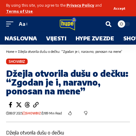
By using this site, you agree to the
Privacy Policy
and
Accept
Terms of Use
.
Aa
NASLOVNA
VIJESTI
HYPE ZVEZDE
SHO
Home
»
Džejla otvorila dušu o dečku: “Zgodan je i, naravno, ponosan na mene”
SHOWBIZ
Džejla otvorila dušu o dečku:
“Zgodan je i, naravno,
ponosan na mene”
08.07.2025
SHOWBIZ
189 Min Read
Džejla otvorila dušu o dečku