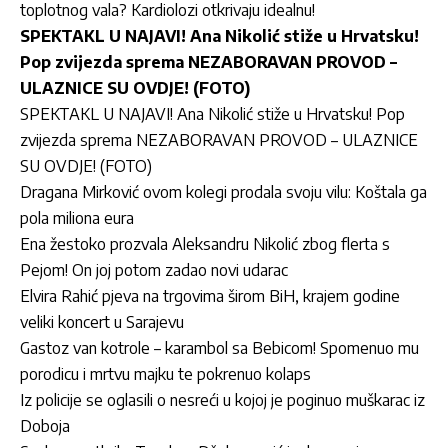
toplotnog vala? Kardiolozi otkrivaju idealnu!
SPEKTAKL U NAJAVI! Ana Nikolić stiže u Hrvatsku!
Pop zvijezda sprema NEZABORAVAN PROVOD –
ULAZNICE SU OVDJE! (FOTO)
SPEKTAKL U NAJAVI! Ana Nikolić stiže u Hrvatsku! Pop
zvijezda sprema NEZABORAVAN PROVOD – ULAZNICE
SU OVDJE! (FOTO)
Dragana Mirković ovom kolegi prodala svoju vilu: Koštala ga
pola miliona eura
Ena žestoko prozvala Aleksandru Nikolić zbog flerta s
Pejom! On joj potom zadao novi udarac
Elvira Rahić pjeva na trgovima širom BiH, krajem godine
veliki koncert u Sarajevu
Gastoz van kotrole – karambol sa Bebicom! Spomenuo mu
porodicu i mrtvu majku te pokrenuo kolaps
Iz policije se oglasili o nesreći u kojoj je poginuo muškarac iz
Doboja