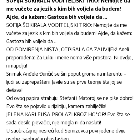
SOFIJA ŠOKIRALA VODITELJSKI TRIO: Nemojte da
me vučete za jezik s kim bih voljela da budem!
Ajde, da kažem: Gastoza bih voljela da …
SOFIJA ŠOKIRALA VODITELJSKI TRIO: Nemojte da me
vučete za jezik s kim bih voljela da budem! Ajde, da kažem:
Gastoza bih voljela da …
OD POMIRENJA NIŠTA, OTPISALA GA ZAUVIJEK! Aneli
preporođena: Za Luku i mene nema više prostora. Ni ovdje,
ni napolju!
Snimak Anđele Đuričić se širi poput groma na interentu –
ljudi su zaprepašteni: Javile su se prve teorije šta joj se
dešava!
Od ovog papira strahuju: Stefani i Matoroj se ne piše dobro!
Evo šta se pojavilo u rijalitiju, kamera zabilježila!
JELENA KARLEUŠA PROLAZI KROZ HO*OR! Evo šta se
sada desilo pjevačici, nije mogla ni da nasluti!
U saobraćajnoj nesreći kod Semizovca povrijeđene dvije
osobe, saobraćaj obustavljen