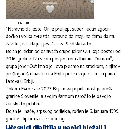
Instagram
“Naravno da jeste. On je prelijep, super, jedan zgodni
dečko i velika zvijezda, naravno da imaju na čemu da mu
zavide”, istakla je pjevačica za Svetski radio.
Bojan je jedan od osnivača grupe Joker Out koja postoji od
2016. godine. Na svom posljednjem albumu „Demoni”,
grupa Joker Out imala je i dva pjesme na srpskom, a njihov
prošlogodišnji nastup na Exitu potvrdio je da imaju puno
fanova u Srbiji.
Tokom Evrovizije 2023 Bojanova popularnost je prešla
granice Slovenije, a svojim šarmom naročito je osvojio
ženski dio publike.
Bojan je, inače, srpskog porijekla, rođen je 6. januara 1999.
godine, diplomirani je sociolog.
Učesnici rijalitija u panici bježali i