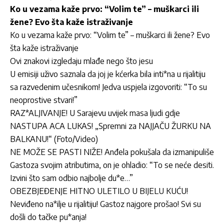
Ko u vezama kaže prvo: “Volim te” – muškarci ili
žene? Evo šta kaže istraživanje
Ko u vezama kaže prvo: “Volim te” – muškarci ili žene? Evo
šta kaže istraživanje
Ovi znakovi izgledaju mlađe nego što jesu
U emisiji uživo saznala da joj je kćerka bila inti*na u rijalitiju
sa razvedenim učesnikom! Jedva uspjela izgovoriti: “To su
neoprostive stvari!”
RAZ*ALJIVANJE! U Sarajevu uvijek masa ljudi gdje
NASTUPA ACA LUKAS! „Spremni za NAJJAČU ŽURKU NA
BALKANU!“ (Foto/Video)
NE MOŽE SE PASTI NIŽE! Anđela pokušala da izmanipuliše
Gastoza svojim atributima, on je ohladio: “To se neće desiti.
Izvini što sam odbio najbolje du*e…”
OBEZBJEĐENJE HITNO ULETILO U BIJELU KUĆU!
Neviđeno na*ilje u rijalitiju! Gastoz najgore prošao! Svi su
došli do tačke pu*anja!