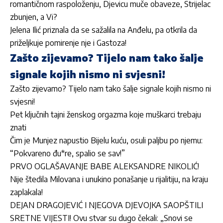
romantičnom raspoloženju, Djevicu muče obaveze, Strijelac
zbunjen, a Vi?
Jelena Ilić priznala da se sažalila na Anđelu, pa otkrila da
priželjkuje pomirenje nje i Gastoza!
Zašto zijevamo? Tijelo nam tako šalje
signale kojih nismo ni svjesni!
Zašto zijevamo? Tijelo nam tako šalje signale kojih nismo ni
svjesni!
Pet ključnih tajni ženskog orgazma koje muškarci trebaju
znati
Čim je Munjez napustio Bijelu kuću, osuli paljbu po njemu:
“Pokvareno đu*re, spalio se sav!”
PRVO OGLAŠAVANJE BABE ALEKSANDRE NIKOLIĆ!
Nije štedila Milovana i unukino ponašanje u rijalitiju, na kraju
zaplakala!
DEJAN DRAGOJEVIĆ I NJEGOVA DJEVOJKA SAOPŠTILI
SRETNE VIJESTI! Ovu stvar su dugo čekali: „Snovi se