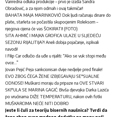
Vanredna odluka produkcije – prvo je izašla Sandra
Obradović, a za njom odmah i ovaj takmičar!
BAHATA MAJA MARINKOVIĆ! Dok ljudi računaju dinare do
plate, starleta se počastila skupocjenim Roleksom –
njegova cijena će vas ŠOKIRATI! (FOTO)
SITA AHMIĆ I MAJKA GROFICA ULAZE U SLJEDEĆU
SEZONU RIJALITIJA?! Aneli dobija pojačanje, isplivali
navodi!
I Filip Car odlučio da uđe u rijaliti: “Ako se vuk stopi među
ovce…”
Jovan Pejić Peja sankcionisan dvije nedjelje pred finale!
EVO ZBOG ČEGA ŽENE IZBJEGAVAJU SE*SUALNE
ODNOSE! Muškarci moraju da pripaze na OVE STVARI
SKI*ULA SE MARINA GAGIĆ: Bivša djevojka Darka Lazića
po vrućinama DIŽE TEMPERATURU, nakon ovih fotki
MUŠKARCIMA NEĆE NITI DOBRO
Jeste li čuli za teoriju bisernih naušnica? Tvrdi da
žene zbog ovog modnog dodatka ne mogu naći