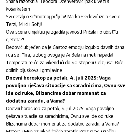
Snaha razotkrila: Teodora Džehverović ipak u vezi s
košarkašem
Svi detalji o sr*motnoj pr*ljubi! Marko Đedović iznio sve o
Terzi, Milici i Sofiji!
Ova scena u rijalitiju je zgadila javnost! Pričala i o ubist*u
djeteta?!
Đedović ubijeđen da je Gastoz emociju izgubio davnih dana
i da se f*lira, a zbog ovoga je Anđela na meti napada!
Temperature će za vikend ići do 40 stepeni Celzijusa! Biće i
obilnih pljuskova i grmljavine
Dnevni horoskop za petak, 4. juli 2025: Vaga
povoljno rješava situacije sa saradnicima, Ovnu sve
ide od ruke, Blizancima dobar momenat za
dodatnu zaradu, a Vama?
Dnevni horoskop za petak, 4. juli 2025: Vaga povoljno
rješava situacije sa saradnicima, Ovnu sve ide od ruke,
Blizancima dobar momenat za dodatnu zaradu, a Vama?
Matora i Munjez nikad žešće zaratili: Kroz svađu izašlo i