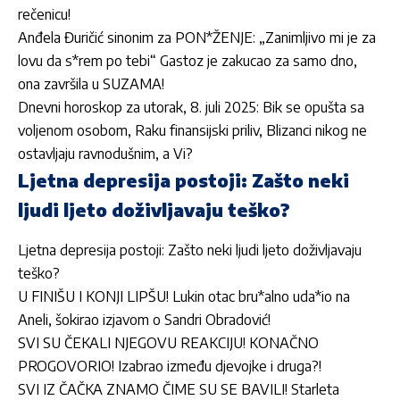
rečenicu!
Anđela Đuričić sinonim za PON*ŽENJE: „Zanimljivo mi je za
lovu da s*rem po tebi“ Gastoz je zakucao za samo dno,
ona završila u SUZAMA!
Dnevni horoskop za utorak, 8. juli 2025: Bik se opušta sa
voljenom osobom, Raku finansijski priliv, Blizanci nikog ne
ostavljaju ravnodušnim, a Vi?
Ljetna depresija postoji: Zašto neki
ljudi ljeto doživljavaju teško?
Ljetna depresija postoji: Zašto neki ljudi ljeto doživljavaju
teško?
U FINIŠU I KONJI LIPŠU! Lukin otac bru*alno uda*io na
Aneli, šokirao izjavom o Sandri Obradović!
SVI SU ČEKALI NJEGOVU REAKCIJU! KONAČNO
PROGOVORIO! Izabrao između djevojke i druga?!
SVI IZ ČAČKA ZNAMO ČIME SU SE BAVILI! Starleta