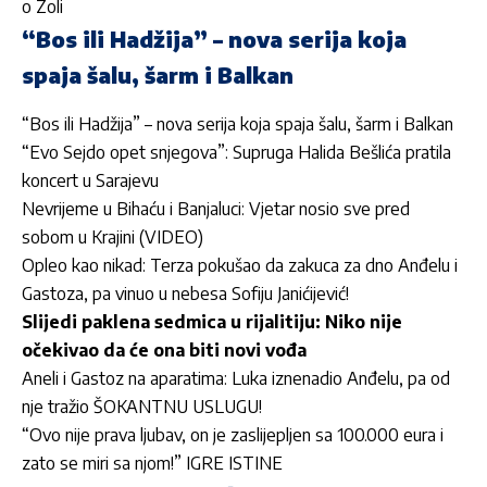
o Zoli
“Bos ili Hadžija” – nova serija koja
spaja šalu, šarm i Balkan
“Bos ili Hadžija” – nova serija koja spaja šalu, šarm i Balkan
“Evo Sejdo opet snjegova”: Supruga Halida Bešlića pratila
koncert u Sarajevu
Nevrijeme u Bihaću i Banjaluci: Vjetar nosio sve pred
sobom u Krajini (VIDEO)
Opleo kao nikad: Terza pokušao da zakuca za dno Anđelu i
Gastoza, pa vinuo u nebesa Sofiju Janićijević!
Slijedi paklena sedmica u rijalitiju: Niko nije
očekivao da će ona biti novi vođa
Aneli i Gastoz na aparatima: Luka iznenadio Anđelu, pa od
nje tražio ŠOKANTNU USLUGU!
“Ovo nije prava ljubav, on je zaslijepljen sa 100.000 eura i
zato se miri sa njom!” IGRE ISTINE