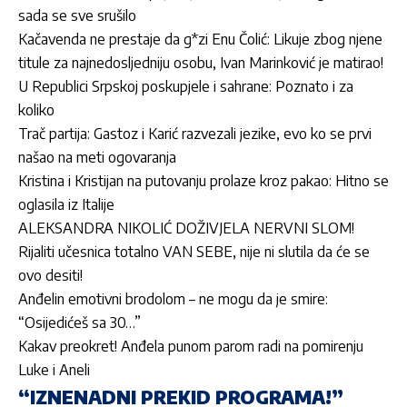
sada se sve srušilo
Kačavenda ne prestaje da g*zi Enu Čolić: Likuje zbog njene
titule za najnedosljedniju osobu, Ivan Marinković je matirao!
U Republici Srpskoj poskupjele i sahrane: Poznato i za
koliko
Trač partija: Gastoz i Karić razvezali jezike, evo ko se prvi
našao na meti ogovaranja
Kristina i Kristijan na putovanju prolaze kroz pakao: Hitno se
oglasila iz Italije
ALEKSANDRA NIKOLIĆ DOŽIVJELA NERVNI SLOM!
Rijaliti učesnica totalno VAN SEBE, nije ni slutila da će se
ovo desiti!
Anđelin emotivni brodolom – ne mogu da je smire:
“Osijedićeš sa 30…”
Kakav preokret! Anđela punom parom radi na pomirenju
Luke i Aneli
“IZNENADNI PREKID PROGRAMA!”