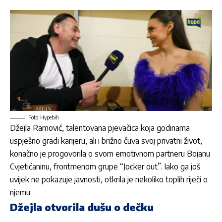
Foto: Hypebih
Džejla Ramović
, talentovana pjevačica koja godinama
uspješno gradi karijeru, ali i brižno čuva svoj privatni život,
konačno je progovorila o svom emotivnom partneru Bojanu
Cvjetićaninu, frontmenom grupe “Jocker out”. Iako ga još
uvijek ne pokazuje javnosti, otkrila je nekoliko toplih riječi o
njemu.
Džejla otvorila dušu o dečku