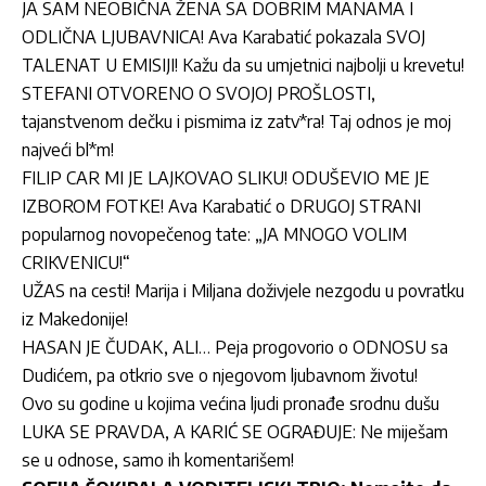
JA SAM NEOBIČNA ŽENA SA DOBRIM MANAMA I
ODLIČNA LJUBAVNICA! Ava Karabatić pokazala SVOJ
TALENAT U EMISIJI! Kažu da su umjetnici najbolji u krevetu!
STEFANI OTVORENO O SVOJOJ PROŠLOSTI,
tajanstvenom dečku i pismima iz zatv*ra! Taj odnos je moj
najveći bl*m!
FILIP CAR MI JE LAJKOVAO SLIKU! ODUŠEVIO ME JE
IZBOROM FOTKE! Ava Karabatić o DRUGOJ STRANI
popularnog novopečenog tate: „JA MNOGO VOLIM
CRIKVENICU!“
UŽAS na cesti! Marija i Miljana doživjele nezgodu u povratku
iz Makedonije!
HASAN JE ČUDAK, ALI… Peja progovorio o ODNOSU sa
Dudićem, pa otkrio sve o njegovom ljubavnom životu!
Ovo su godine u kojima većina ljudi pronađe srodnu dušu
LUKA SE PRAVDA, A KARIĆ SE OGRAĐUJE: Ne miješam
se u odnose, samo ih komentarišem!