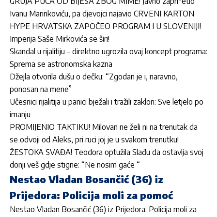
GRUJA PUCA OD BIJESA ZBOG MIME! Javno zapri*etio
Ivanu Marinkoviću, pa djevojci najavio CRVENI KARTON
HYPE HRVATSKA ZAPOČEO PROGRAM I U SLOVENIJI!
Imperija Saše Mirkovića se širi!
Skandal u rijalitiju – direktno ugrozila ovaj koncept programa:
Sprema se astronomska kazna
Džejla otvorila dušu o dečku: “Zgodan je i, naravno,
ponosan na mene”
Učesnici rijalitija u panici bježali i tražili zaklon: Sve letjelo po
imanju
PROMIJENIO TAKTIKU! Milovan ne želi ni na trenutak da
se odvoji od Aleks, pri ruci joj je u svakom trenutku!
ŽESTOKA SVAĐA! Teodora optužila Slađu da ostavlja svoj
donji veš gdje stigne: “Ne nosim gaće “
Nestao Vladan Bosančić (36) iz
Prijedora: Policija moli za pomoć
Nestao Vladan Bosančić (36) iz Prijedora: Policija moli za