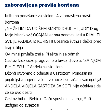
zaboravljena pravila bontona
Kulturno ponašanje za stolom: 4 zaboravljena pravila
bontona
„NE ŽELIM DA UDIŠEM SMR*D DRUGIH LJUDI“ Drug
Maje Marinković OČAJAN jer ona ponovo ulazi u RIJALITI
SVE JE RADILA IZ KORISTI! Učesnica šutnula dečka pred
kraj rijalitija
Ovi mirisi privlače zmije: Riješite ih se odmah
Gastoz kroz suze progovorio o bivšoj djevojci: “SA NJOM
BIH DJECU …” Anđela na ivici sloma
Džordi otvoreno o odnosu s Gastozom: Ponosan na
prijateljstvo i riječi hvale, evo hoće li se viđati i van rijalitija!
ANĐELA VIDJELA GASTOZA SA SOFI! Nije očekivala da
će se ovo desiti
Gastoz briljira: Bebicu i Daču spustio na zemlju, Sofiju
uzdigao do zvijezda!