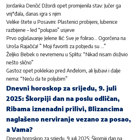
Jordan­ka Denčić Džordi opet promijenila stav: Jučer ga
vrij*đala, danas igra s njim
Velike štete u Posavini: Plastenici probijeni, lubenice
razbijene – led “polupao” usjeve
Prvo oglašavanje Jelene Ilić: Sve je folirao… Ogorčena na
Uroša Rajačića! ” Moji favoriti za pobjedu su …”
Željko Bebek o nevremenu u Splitu: “Nikad nisam doživio
nešto slično”
Gastoz opet poklekao pred Anđelom, ali ljubavi i dalje
nema: “Neću da te poljubim”
Dnevni horoskop za srijedu, 9. juli
2025: Škorpiji dan na poslu odličan,
Ribama iznenadni prilivi, Blizancima
naglašeno nerviranje vezano za posao,
a Vama?
Dnevni horoskop za srijedu, 9. juli 2025: Škorpiji dan na