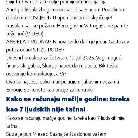
svijeta: Ovo će iz temalje promijeniti finiš rijalitija
Aneli podivljala zbog komunikacije sa Slađom Poršelinom,
izdala mu POSLJEDNJU opomenu pred isključenje!
Rasplamsali se požari u Hercegovini: Vatrogasci ne pamte
težu noć (VIDEO)
ANĐELA TRUDNA!? Fanovi tvrde da ih je jedan Gastozov
potez odao! STIŽU RODE!?
Dnevni horoskop za četvrtak, 10. juli 2025: Vagi mogući
finansijski gubici, Škorpiji napet dan u poslu, Bik teško
ostvaruje komunikaciju, a Vi?
Ovo su najčešći oblici manipulacije u ljubavnim vezama:
Emocije se koriste kao oružje za kontrolu
Kako se računaju mačije godine: Izreka
kao 7 ljudskih nije tačna!
Kako se računaju mačije godine: Izreka kao 7 ljudskih nije
tačna!
Sutra je pun Mjesec: Saznajte šta donosi vašem