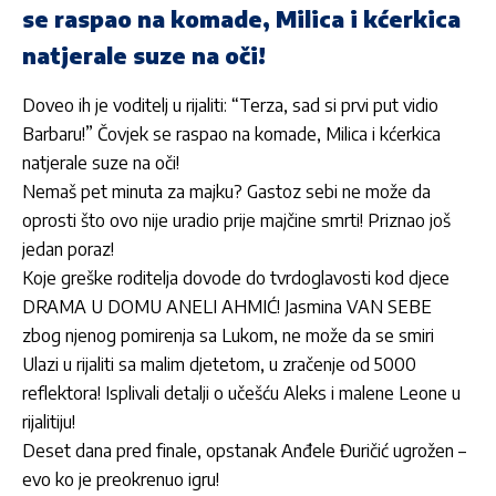
se raspao na komade, Milica i kćerkica
natjerale suze na oči!
Doveo ih je voditelj u rijaliti: “Terza, sad si prvi put vidio
Barbaru!” Čovjek se raspao na komade, Milica i kćerkica
natjerale suze na oči!
Nemaš pet minuta za majku? Gastoz sebi ne može da
oprosti što ovo nije uradio prije majčine smrti! Priznao još
jedan poraz!
Koje greške roditelja dovode do tvrdoglavosti kod djece
DRAMA U DOMU ANELI AHMIĆ! Jasmina VAN SEBE
zbog njenog pomirenja sa Lukom, ne može da se smiri
Ulazi u rijaliti sa malim djetetom, u zračenje od 5000
reflektora! Isplivali detalji o učešću Aleks i malene Leone u
rijalitiju!
Deset dana pred finale, opstanak Anđele Đuričić ugrožen –
evo ko je preokrenuo igru!