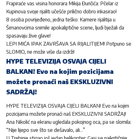
Frapiraće vas visina honorara Mikija Đuričića: Pčelar iz
Kupinova svoje rijaliti učešće prilično dobro inkasirao!
8 osoba povrijeđeno, jedna teško: Kamere rijalitija u
Šimanovcima snimile apokaliptične scene, ljudi bježali da
spasavaju žive glave!
LEPI MIĆA IPAK ZAVRŠAVA SA RIJALITIJEM! Potpuno se
SLOMIO, ne može više da izdrži!
HYPE TELEVIZIJA OSVAJA CIJELI
BALKAN! Evo na kojim pozicijama
možete pronaći naš EKSKLUZIVNI
SADRŽAJ!
HYPE TELEVIZIJA OSVAJA CIJELI BALKAN! Evo na kojim
pozicijama možete pronaći naš EKSKLUZIVNI SADRŽAJ!
Ana Nikolić na ekranu ugledala pokojnog oca, pa se slomila:
“Nije lijepo sve što se dešavalo, ali…”
U Trebinje stigao još jedan helikopter: Gasi se najkritičnije