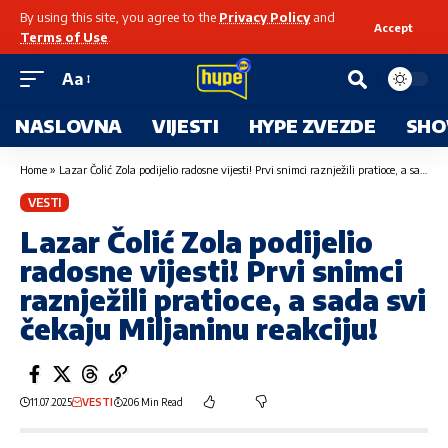
By using this site, you agree to the
Privacy Policy
and
Accept
Terms of Use
.
Aa
NASLOVNA
VIJESTI
HYPE ZVEZDE
SHO
Home
»
Lazar Čolić Zola podijelio radosne vijesti! Prvi snimci raznježili pratioce, a sada svi čekaju Miljaninu reakciju!
VESTI
Lazar Čolić Zola podijelio
radosne vijesti! Prvi snimci
raznježili pratioce, a sada svi
čekaju Miljaninu reakciju!
11.07.2025
VESTI
206 Min Read