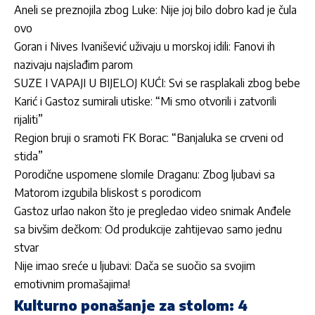
Aneli se preznojila zbog Luke: Nije joj bilo dobro kad je čula
ovo
Goran i Nives Ivanišević uživaju u morskoj idili: Fanovi ih
nazivaju najslađim parom
SUZE I VAPAJI U BIJELOJ KUĆI: Svi se rasplakali zbog bebe
Karić i Gastoz sumirali utiske: “Mi smo otvorili i zatvorili
rijaliti”
Region bruji o sramoti FK Borac: “Banjaluka se crveni od
stida”
Porodične uspomene slomile Draganu: Zbog ljubavi sa
Matorom izgubila bliskost s porodicom
Gastoz urlao nakon što je pregledao video snimak Anđele
sa bivšim dečkom: Od produkcije zahtijevao samo jednu
stvar
Nije imao sreće u ljubavi: Dača se suočio sa svojim
emotivnim promašajima!
Kulturno ponašanje za stolom: 4