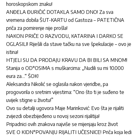
horoskopskom znaku!
ANĐELA ĐURIČIĆ DOTAKLA SAMO DNO! Za sva
vremena dobila ŠUT-KARTU od Gastoza – PATETIČNA
priča za pomirenje nije prošla!
NAKON PRIČE O RAZVODU, KATARINA I DARKO SE
OGLASILI! Riješili da stave tačku na sve špekulacije – ovo je
istina!
HTJELI SU DA PRODAJU KRAVU DA BI BILI SA MNOM!
Stanija o OD*OSIMA s muškarcima: „Nudili su mi 10.000
eura za…“ ŠOK!
Aleksandra Nikolić se oglasila nakon vjeridbe, pa
progovorila o sretnim vijestima: “Ono što ti je suđeno te
uvijek stigne u životu!”
Ovo su detalji ugovora Maje Marinković: Evo šta je rijaliti
zvijezdi obezbijeđeno u novoj sezoni rijalitija!
Pripadnici ovih znakova najviše se mijenjaju kroz život
SVE O KIDN*POVANJU RIJALITI UČESNICE! Priča koja ledi