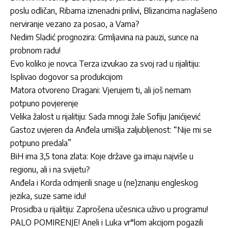
poslu odličan, Ribama iznenadni prilivi, Blizancima naglašeno
nerviranje vezano za posao, a Vama?
Nedim Sladić prognozira: Grmljavina na pauzi, sunce na
probnom radu!
Evo koliko je novca Terza izvukao za svoj rad u rijalitiju:
Isplivao dogovor sa produkcijom
Matora otvoreno Dragani: Vjerujem ti, ali još nemam
potpuno povjerenje
Velika žalost u rijalitiju: Sada mnogi žale Sofiju Janićijević
Gastoz uvjeren da Anđela umišlja zaljubljenost: “Nije mi se
potpuno predala”
BiH ima 3,5 tona zlata: Koje države ga imaju najviše u
regionu, ali i na svijetu?
Anđela i Korda odmjerili snage u (ne)znanju engleskog
jezika, suze same idu!
Prosidba u rijalitiju: Zaprošena učesnica uživo u programu!
PALO POMIRENJE! Aneli i Luka vr*lom akcijom pogazili