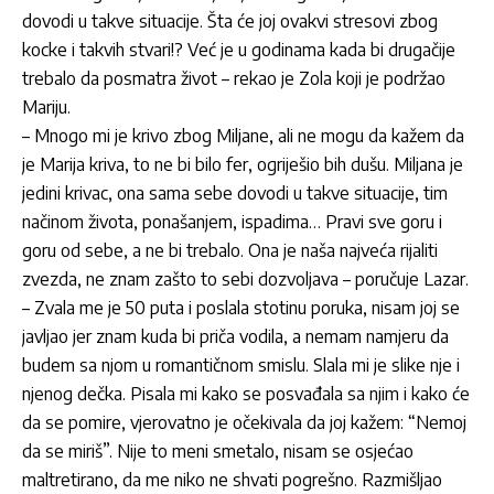
dovodi u takve situacije. Šta će joj ovakvi stresovi zbog
kocke i takvih stvari!? Već je u godinama kada bi drugačije
trebalo da posmatra život – rekao je
Zola
koji je podržao
Mariju
.
– Mnogo mi je krivo zbog
Miljane
, ali ne mogu da kažem da
je
Marija
kriva, to ne bi bilo fer, ogriješio bih dušu.
Miljana
je
jedini krivac, ona sama sebe dovodi u takve situacije, tim
načinom života, ponašanjem, ispadima… Pravi sve goru i
goru od sebe, a ne bi trebalo. Ona je naša najveća rijaliti
zvezda, ne znam zašto to sebi dozvoljava – poručuje
Lazar
.
– Zvala me je 50 puta i poslala stotinu poruka, nisam joj se
javljao jer znam kuda bi priča vodila, a nemam namjeru da
budem sa njom u romantičnom smislu. Slala mi je slike nje i
njenog dečka. Pisala mi kako se posvađala sa njim i kako će
da se pomire, vjerovatno je očekivala da joj kažem: “Nemoj
da se miriš”. Nije to meni smetalo, nisam se osjećao
maltretirano, da me niko ne shvati pogrešno. Razmišljao