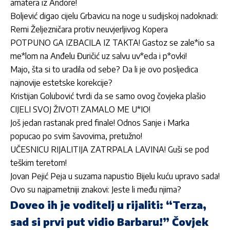
amatera iz Andore!
Boljević digao cijelu Grbavicu na noge u sudijskoj nadoknadi:
Remi Željezničara protiv neuvjerljivog Kopera
POTPUNO GA IZBACILA IZ TAKTA! Gastoz se zale*io sa
me*lom na Anđelu Đuričić uz salvu uv*eda i p*ovki!
Majo, šta si to uradila od sebe? Da li je ovo posljedica
najnovije estetske korekcije?
Kristijan Golubović tvrdi da se samo ovog čovjeka plašio
CIJELI SVOJ ŽIVOT! ZAMALO ME U*IO!
Još jedan rastanak pred finale! Odnos Sanje i Marka
popucao po svim šavovima, pretužno!
UČESNICU RIJALITIJA ZATRPALA LAVINA! Guši se pod
teškim teretom!
Jovan Pejić Peja u suzama napustio Bijelu kuću upravo sada!
Ovo su najpametniji znakovi: Jeste li među njima?
Doveo ih je voditelj u rijaliti: “Terza,
sad si prvi put vidio Barbaru!” Čovjek