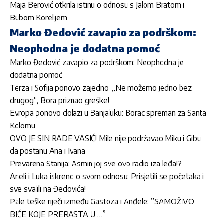
Maja Berović otkrila istinu o odnosu s Jalom Bratom i
Bubom Korelijem
Marko Đedović zavapio za podrškom:
Neophodna je dodatna pomoć
Marko Đedović zavapio za podrškom: Neophodna je
dodatna pomoć
Terza i Sofija ponovo zajedno: „Ne možemo jedno bez
drugog“, Bora priznao greške!
Evropa ponovo dolazi u Banjaluku: Borac spreman za Santa
Kolomu
OVO JE SIN RADE VASIĆ! Mile nije podržavao Miku i Gibu
da postanu Ana i Ivana
Prevarena Stanija: Asmin joj sve ovo radio iza leđa!?
Aneli i Luka iskreno o svom odnosu: Prisjetili se početaka i
sve svalili na Đedovića!
Pale teške riječi između Gastoza i Anđele: ”SAMOŽIVO
BIĆE KOJE PRERASTA U …”