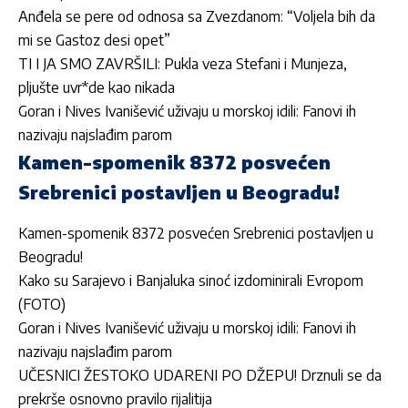
Anđela se pere od odnosa sa Zvezdanom: “Voljela bih da
mi se Gastoz desi opet”
TI I JA SMO ZAVRŠILI: Pukla veza Stefani i Munjeza,
pljušte uvr*de kao nikada
Goran i Nives Ivanišević uživaju u morskoj idili: Fanovi ih
nazivaju najslađim parom
Kamen-spomenik 8372 posvećen
Srebrenici postavljen u Beogradu!
Kamen-spomenik 8372 posvećen Srebrenici postavljen u
Beogradu!
Kako su Sarajevo i Banjaluka sinoć izdominirali Evropom
(FOTO)
Goran i Nives Ivanišević uživaju u morskoj idili: Fanovi ih
nazivaju najslađim parom
UČESNICI ŽESTOKO UDARENI PO DŽEPU! Drznuli se da
prekrše osnovno pravilo rijalitija