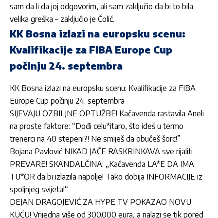
sam da li da joj odgovorim, ali sam zaključio da bi to bila
velika greška – zaključio je
Čolić
.
KK Bosna izlazi na europsku scenu:
Kvalifikacije za FIBA Europe Cup
počinju 24. septembra
KK Bosna izlazi na europsku scenu: Kvalifikacije za FIBA
Europe Cup počinju 24. septembra
SIJEVAJU OZBILJNE OPTUŽBE! Kačavenda rastavila Aneli
na proste faktore: “Dođi celu*itaro, što ideš u termo
trenerci na 40 stepeni?! Ne smiješ da obučeš šorc!”
Bojana Pavlović NIKAD JAČE RASKRINKAVA sve rijaliti
PREVARE! SKANDALČINA: „Kačavenda LA*E DA IMA
TU*OR da bi izlazila napolje! Tako dobija INFORMACIJE iz
spoljnjeg svijeta!“
DEJAN DRAGOJEVIĆ ZA HYPE TV POKAZAO NOVU
KUĆU! Vrijedna više od 300.000 eura, a nalazi se tik pored