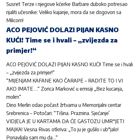
Susret Terze i njegove kćerke Barbare duboko potresao
rijaliti učesnike: Veliko kajanje, mora da se dogovori sa
Milicom!
ACO PEJOVIĆ DOLAZI PIJAN KASNO
KUĆI! Time se i hvali – „zvijezda za
primjer!“
ACO PEJOVIĆ DOLAZI PIJAN KASNO KUĆI! Time se i hvali
– „zvijezda za primjer!“
“MIJENJAM KAFANE KAO ČARAPE – RADITE TO I VI
AKO IMATE …“ Zorica Marković u emisiji „Bez kucanja,
molim“
Dino Merlin odao počast žrtvama u Memorijalni centar
Srebrenica – Potočari: “Tišina. Praznina. Sjećanje’
VIDJELA JE U KARTAMA DA ĆE GASTOZU UMR*JETI
MAJKA! Vesna Rivas otkriva: „To ju je gušilo i ub*jalo!
Ponavljala sam mu da…“