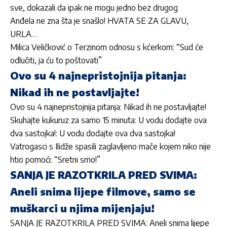
sve, dokazali da ipak ne mogu jedno bez drugog
Anđela ne zna šta je snašlo! HVATA SE ZA GLAVU,
URLA…
Milica Veličković o Terzinom odnosu s kćerkom: “Sud će
odlučiti, ja ću to poštovati”
Ovo su 4 najnepristojnija pitanja:
Nikad ih ne postavljajte!
Ovo su 4 najnepristojnija pitanja: Nikad ih ne postavljajte!
Skuhajte kukuruz za samo 15 minuta: U vodu dodajte ova
dva sastojka!: U vodu dodajte ova dva sastojka!
Vatrogasci s Ilidže spasili zaglavljeno mače kojem niko nije
htio pomoći: “Sretni smo!”
SANJA JE RAZOTKRILA PRED SVIMA:
Aneli snima lijepe filmove, samo se
muškarci u njima mijenjaju!
SANJA JE RAZOTKRILA PRED SVIMA: Aneli snima lijepe