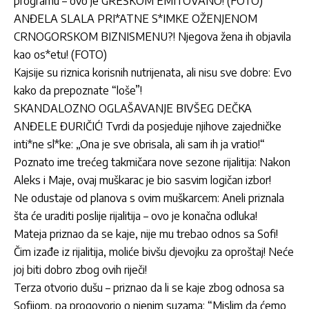
programu – ovo je GREŠKOM EMITOVANO! (FOTO)
ANĐELA SLALA PRI*ATNE S*IMKE OŽENJENOM
CRNOGORSKOM BIZNISMENU?! Njegova žena ih objavila
kao os*etu! (FOTO)
Kajsije su riznica korisnih nutrijenata, ali nisu sve dobre: Evo
kako da prepoznate “loše”!
SKANDALOZNO OGLAŠAVANJE BIVŠEG DEČKA
ANĐELE ĐURIČIĆ! Tvrdi da posjeduje njihove zajedničke
inti*ne sl*ke: „Ona je sve obrisala, ali sam ih ja vratio!“
Poznato ime trećeg takmičara nove sezone rijalitija: Nakon
Aleks i Maje, ovaj muškarac je bio sasvim logičan izbor!
Ne odustaje od planova s ovim muškarcem: Aneli priznala
šta će uraditi poslije rijalitija – ovo je konačna odluka!
Mateja priznao da se kaje, nije mu trebao odnos sa Sofi!
Čim izađe iz rijalitija, moliće bivšu djevojku za oproštaj! Neće
joj biti dobro zbog ovih riječi!
Terza otvorio dušu – priznao da li se kaje zbog odnosa sa
Sofijom, pa progovorio o njenim suzama: “Mislim da ćemo