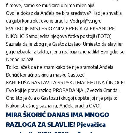
filmove, samo se muškarci u njima mijenjaju!
Ovo je dokaz da Anđela ne bira sredstva? Kad je shvatila
da gubi kontrolu, ovo je uradila! Vodi prlj*vu igru!
EVO KO JE MISTERIOZNI VJERENIK ALEKSANDRE
NIKOLIĆ! Samo jedna njegova fotka postoji! (FOTO)
Saznala da je zbog nje Gastoz izašao: Umjesto da slavi jer
ga je izbacila iz takta, njena reakcija iznenadila! Evo gdje se
Nenad nalazi!
Toliko lažeš da ne znam kako te nije sramota! Anđela
Đuričić konačno skinula masku Gastozu!
KARLEUŠA RASTAVILA SRPSKU MAĆEHU NA ČINIOCE!
Evo koji je pravi razlog PROPADANJA „Zvezda Granda“!
Ono što je čula o Gastozu i drugoj uopšte joj nije prijalo:
Nakon strašnog saznanja, Anđela uradila OVO!
MIRA ŠKORIĆ DANAS IMA MNOGO
RAZLOGA ZA SLAVLJE! Pjevačica