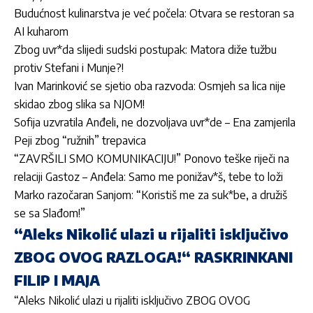
Budućnost kulinarstva je već počela: Otvara se restoran sa
AI kuharom
Zbog uvr*da slijedi sudski postupak: Matora diže tužbu
protiv Stefani i Munje?!
Ivan Marinković se sjetio oba razvoda: Osmjeh sa lica nije
skidao zbog slika sa NJOM!
Sofija uzvratila Anđeli, ne dozvoljava uvr*de – Ena zamjerila
Peji zbog “ružnih” trepavica
“ZAVRŠILI SMO KOMUNIKACIJU!” Ponovo teške riječi na
relaciji Gastoz – Anđela: Samo me ponižav*š, tebe to loži
Marko razočaran Sanjom: “Koristiš me za suk*be, a družiš
se sa Slađom!”
“Aleks Nikolić ulazi u rijaliti isključivo
ZBOG OVOG RAZLOGA!“ RASKRINKANI
FILIP I MAJA
“Aleks Nikolić ulazi u rijaliti isključivo ZBOG OVOG