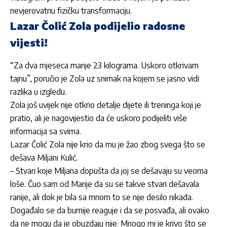
nevjerovatnu fizičku transformaciju.
Lazar Čolić Zola podijelio radosne
vijesti!
“Za dva mjeseca manje 23 kilograma. Uskoro otkrivam
tajnu”, poručio je
Zola
uz snimak na kojem se jasno vidi
razlika u izgledu.
Zola
još uvijek nije otkrio detalje dijete ili treninga koji je
pratio, ali je nagovijestio da će uskoro podijeliti više
informacija sa svima.
Lazar Čolić Zola
nije krio da mu je žao zbog svega što se
dešava
Miljani Kulić
.
– Stvari koje
Miljana
dopušta da joj se dešavaju su veoma
loše. Čuo sam od
Marije
da su se takve stvari dešavala
ranije, ali dok je bila sa mnom to se nije desilo nikada.
Događalo se da burnije reaguje i da se posvađa, ali ovako
da ne mogu da je obuzdaju nije. Mnogo mi je krivo što se