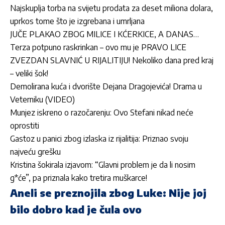
Najskuplja torba na svijetu prodata za deset miliona dolara,
uprkos tome što je izgrebana i umrljana
JUČE PLAKAO ZBOG MILICE I KĆERKICE, A DANAS…
Terza potpuno raskrinkan – ovo mu je PRAVO LICE
ZVEZDAN SLAVNIĆ U RIJALITIJU! Nekoliko dana pred kraj
– veliki šok!
Demolirana kuća i dvorište Dejana Dragojevića! Drama u
Veterniku (VIDEO)
Munjez iskreno o razočarenju: Ovo Stefani nikad neće
oprostiti
Gastoz u panici zbog izlaska iz rijalitija: Priznao svoju
najveću grešku
Kristina šokirala izjavom: “Glavni problem je da li nosim
g*će”, pa priznala kako tretira muškarce!
Aneli se preznojila zbog Luke: Nije joj
bilo dobro kad je čula ovo