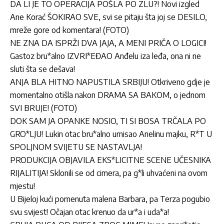
DA LI JE TO OPERACIJA POŠLA PO ZLU?! Novi izgled
Ane Korać ŠOKIRAO SVE, svi se pitaju šta joj se DESILO,
mreže gore od komentara! (FOTO)
NE ZNA DA ISPRŽI DVA JAJA, A MENI PRIČA O LOGICI!
Gastoz bru*alno IZVRI*EĐAO Anđelu iza leđa, ona ni ne
sluti šta se dešava!
ANJA BLA HITNO NAPUSTILA SRBIJU! Otkriveno gdje je
momentalno otišla nakon DRAMA SA BAKOM, o jednom
SVI BRUJE! (FOTO)
DOK SAM JA OPANKE NOSIO, TI SI BOSA TRČALA PO
GRO*LJU! Lukin otac bru*alno urnisao Anelinu majku, R*T U
SPOLJNOM SVIJETU SE NASTAVLJA!
PRODUKCIJA OBJAVILA EKS*LICITNE SCENE UČESNIKA
RIJALITIJA! Sklonili se od cimera, pa g*li uhvaćeni na ovom
mjestu!
U Bijeloj kući pomenuta malena Barbara, pa Terza pogubio
svu svijest! Očajan otac krenuo da ur*a i uda*a!