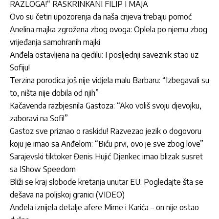
RAZLOGA!“ RASKRINKANI FILIP I MAJA
Ovo su četiri upozorenja da naša crijeva trebaju pomoć
Anelina majka zgrožena zbog ovoga: Oplela po njemu zbog
vrijeđanja samohranih majki
Anđela ostavljena na cjedilu: I posljednji saveznik stao uz
Sofiju!
Terzina porodica još nije vidjela malu Barbaru: “Izbegavali su
to, ništa nije dobila od njih”
Kačavenda razbjesnila Gastoza: “Ako voliš svoju djevojku,
zaboravi na Sofi!”
Gastoz sve priznao o raskidu! Razvezao jezik o dogovoru
koju je imao sa Anđelom: “Biću prvi, ovo je sve zbog love”
Sarajevski tiktoker Đenis Hujić Djenkec imao blizak susret
sa IShow Speedom
Bliži se kraj slobode kretanja unutar EU: Pogledajte šta se
dešava na poljskoj granici (VIDEO)
Anđela iznijela detalje afere Mime i Karića – on nije ostao