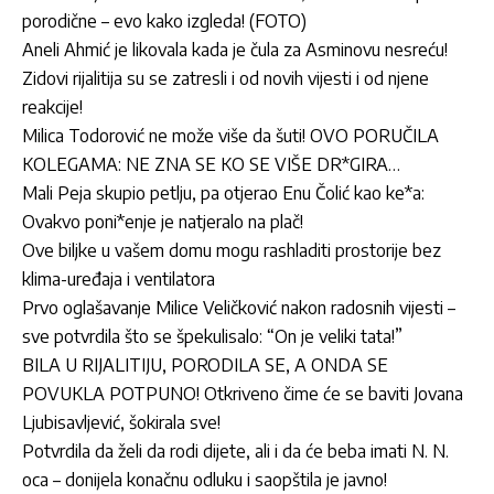
porodične – evo kako izgleda! (FOTO)
Aneli Ahmić je likovala kada je čula za Asminovu nesreću!
Zidovi rijalitija su se zatresli i od novih vijesti i od njene
reakcije!
Milica Todorović ne može više da šuti! OVO PORUČILA
KOLEGAMA: NE ZNA SE KO SE VIŠE DR*GIRA…
Mali Peja skupio petlju, pa otjerao Enu Čolić kao ke*a:
Ovakvo poni*enje je natjeralo na plač!
Ove biljke u vašem domu mogu rashladiti prostorije bez
klima-uređaja i ventilatora
Prvo oglašavanje Milice Veličković nakon radosnih vijesti –
sve potvrdila što se špekulisalo: “On je veliki tata!”
BILA U RIJALITIJU, PORODILA SE, A ONDA SE
POVUKLA POTPUNO! Otkriveno čime će se baviti Jovana
Ljubisavljević, šokirala sve!
Potvrdila da želi da rodi dijete, ali i da će beba imati N. N.
oca – donijela konačnu odluku i saopštila je javno!