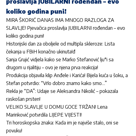
proslavlja JUBILARNI rođendan – evo
koliko godina puni!
MIRA ŠKORIĆ DANAS IMA MNOGO RAZLOGA ZA
SLAVLJE! Pjevačica proslavlja JUBILARNI rođendan – evo
koliko godina puni!
Historijski dan za oboljele od multipla skleroze: Lista
čekanja u FBiH konačno ukinuta!đ
Sanja Grujić vidjela kako se Marko Stefanović lju*i sa
drugom u rijalitiju – ovo je njena prva reakcija!
Produkcija objavila klip Anđele i Karića! Bijela kuća u šoku, a
Stefan potvrdio: “Vrlo dobro znamo kako smo…”
Rekla je “DA”: Udaje se Aleksandra Nikolić – pokazala
raskošan prsten!
VELIKO SLAVLJE U DOMU GOCE TRŽAN! Lena
Marinković potvrdila LIJEPE VIJESTI!
Tri horoskopska znaka: Kada im je najviše stalo, oni se
povuku!