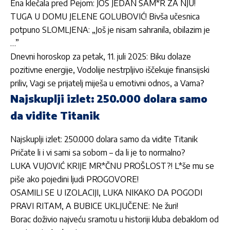
Ena klečala pred Pejom: JOŠ JEDAN ŠAM*R ZA NJU!
TUGA U DOMU JELENE GOLUBOVIĆ! Bivša učesnica
potpuno SLOMLJENA: „Još je nisam sahranila, obilazim je
…”
Dnevni horoskop za petak, 11. juli 2025: Biku dolaze
pozitivne energije, Vodolije nestrpljivo iščekuje finansijski
priliv, Vagi se prijatelj miješa u emotivni odnos, a Vama?
Najskuplji izlet: 250.000 dolara samo
da vidite Titanik
Najskuplji izlet: 250.000 dolara samo da vidite Titanik
Pričate li i vi sami sa sobom – da li je to normalno?
LUKA VUJOVIĆ KRIJE MR*ČNU PROŠLOST?! L*še mu se
piše ako pojedini ljudi PROGOVORE!
OSAMILI SE U IZOLACIJI, LUKA NIKAKO DA POGODI
PRAVI RITAM, A BUBICE UKLJUČENE: Ne žuri!
Borac doživio najveću sramotu u historiji kluba debaklom od