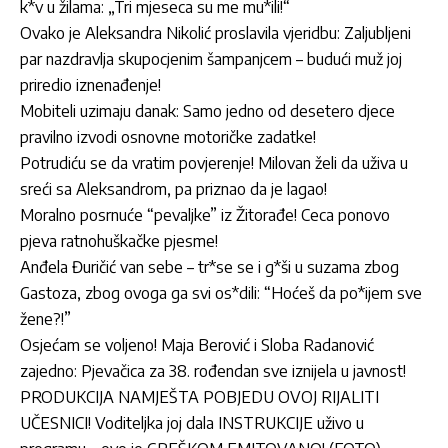
k*v u žilama: „Tri mjeseca su me mu*ili!“
Ovako je Aleksandra Nikolić proslavila vjeridbu: Zaljubljeni
par nazdravlja skupocjenim šampanjcem – budući muž joj
priredio iznenađenje!
Mobiteli uzimaju danak: Samo jedno od desetero djece
pravilno izvodi osnovne motoričke zadatke!
Potrudiću se da vratim povjerenje! Milovan želi da uživa u
sreći sa Aleksandrom, pa priznao da je lagao!
Moralno posrnuće “pevaljke” iz Žitorađe! Ceca ponovo
pjeva ratnohuškačke pjesme!
Anđela Đuričić van sebe – tr*se se i g*ši u suzama zbog
Gastoza, zbog ovoga ga svi os*dili: “Hoćeš da po*ijem sve
žene?!”
Osjećam se voljeno! Maja Berović i Sloba Radanović
zajedno: Pjevačica za 38. rođendan sve iznijela u javnost!
PRODUKCIJA NAMJEŠTA POBJEDU OVOJ RIJALITI
UČESNICI! Voditeljka joj dala INSTRUKCIJE uživo u