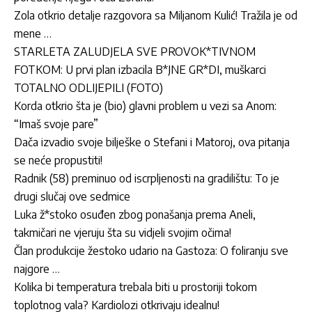
Zola otkrio detalje razgovora sa Miljanom Kulić! Tražila je od
mene …
STARLETA ZALUDJELA SVE PROVOK*TIVNOM
FOTKOM: U prvi plan izbacila B*JNE GR*DI, muškarci
TOTALNO ODLIJEPILI (FOTO)
Korda otkrio šta je (bio) glavni problem u vezi sa Anom:
“Imaš svoje pare”
Dača izvadio svoje bilješke o Stefani i Matoroj, ova pitanja
se neće propustiti!
Radnik (58) preminuo od iscrpljenosti na gradilištu: To je
drugi slučaj ove sedmice
Luka ž*stoko osuđen zbog ponašanja prema Aneli,
takmičari ne vjeruju šta su vidjeli svojim očima!
Član produkcije žestoko udario na Gastoza: O foliranju sve
najgore …
Kolika bi temperatura trebala biti u prostoriji tokom
toplotnog vala? Kardiolozi otkrivaju idealnu!