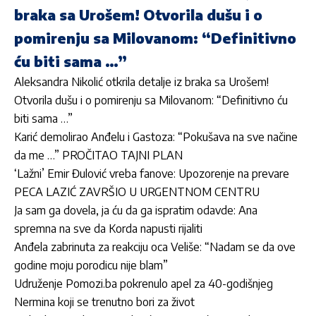
braka sa Urošem! Otvorila dušu i o
pomirenju sa Milovanom: “Definitivno
ću biti sama …”
Aleksandra Nikolić otkrila detalje iz braka sa Urošem!
Otvorila dušu i o pomirenju sa Milovanom: “Definitivno ću
biti sama …”
Karić demolirao Anđelu i Gastoza: “Pokušava na sve načine
da me …” PROČITAO TAJNI PLAN
‘Lažni’ Emir Đulović vreba fanove: Upozorenje na prevare
PECA LAZIĆ ZAVRŠIO U URGENTNOM CENTRU
Ja sam ga dovela, ja ću da ga ispratim odavde: Ana
spremna na sve da Korda napusti rijaliti
Anđela zabrinuta za reakciju oca Veliše: “Nadam se da ove
godine moju porodicu nije blam”
Udruženje Pomozi.ba pokrenulo apel za 40-godišnjeg
Nermina koji se trenutno bori za život