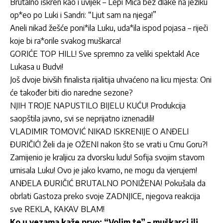
Brutalno iskren kao i uvijek – Lepi Mića bez dlake na jeziku
op*eo po Luki i Sandri: “Ljut sam na njega!”
Aneli nikad žešće poni*ila Luku, uda*ila ispod pojasa – riječi
koje bi ra*orile svakog muškarca!
GORIĆE TOP HILL! Sve spremno za veliki spektakl Ace
Lukasa u Budvi!
Još dvoje bivših finalista rijalitija uhvaćeno na licu mjesta: Oni
će također biti dio naredne sezone?
NJIH TROJE NAPUSTILO BIJELU KUĆU! Produkcija
saopštila javno, svi se neprijatno iznenadili!
VLADIMIR TOMOVIĆ NIKAD ISKRENIJE O ANĐELI
ĐURIČIĆ! Želi da je OŽENI nakon što se vrati u Crnu Goru?!
Zamijenio je kraljicu za dvorsku ludu! Sofija svojim stavom
urnisala Luku! Ovo je jako kvarno, ne mogu da vjerujem!
ANĐELA ĐURIČIĆ BRUTALNO PONIŽENA! Pokušala da
obrlati Gastoza preko svoje ZADNJICE, njegova reakcija
sve REKLA, KAKAV BLAM!
Ko u vezama kaže prvo: “Volim te” – muškarci ili