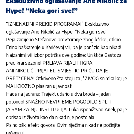
Ekskluzivno oglašavanje Ane Nikolić za
Hype! “Neka gori sve!”
“IZNENADNI PREKID PROGRAMA!” Ekskluzivno
oglašavanje Ane Nikolić za Hype! “Neka gori sve!”
Peja zamjerio Stefanovo prov*ciranje zbog k*cke, otkrio
Enino baškarenje u Karićevoj vili, pa je pon*zio kao nikad!
Najzanimljiviji izbor potrčka ove godine: Uništiće Gastoza
pred kraj sezone! PRLJAVA RIJALITI IGRA
ANI NIKOLIĆ PRIJATELJ SMJESTIO PRIČU DA JE
PRET*ČENA! Otkriveno šta stoji iza J*ZIVOG snimka koji je
MALICIOZNO plasiran u javnost!
Haos na Jadranu: Trajekt udario u dva broda – jedan
potonuo! SNAŽNO NEVRIJEME POGODILO SPLIT
JA SAM ZA NJU INSTITUCIJA: Luka isponiž*vao Aneli, pa je
obrisao iz života kao da nikad nije postojala
Psihološki efekt govora: Ovim riječima nikad ne počinjite
rečenicu!