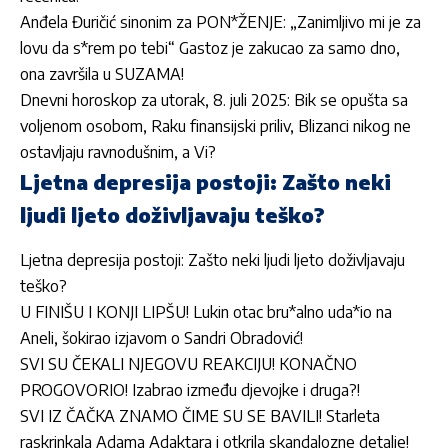
Anđela Đuričić sinonim za PON*ŽENJE: „Zanimljivo mi je za
lovu da s*rem po tebi“ Gastoz je zakucao za samo dno,
ona završila u SUZAMA!
Dnevni horoskop za utorak, 8. juli 2025: Bik se opušta sa
voljenom osobom, Raku finansijski priliv, Blizanci nikog ne
ostavljaju ravnodušnim, a Vi?
Ljetna depresija postoji: Zašto neki
ljudi ljeto doživljavaju teško?
Ljetna depresija postoji: Zašto neki ljudi ljeto doživljavaju
teško?
U FINIŠU I KONJI LIPŠU! Lukin otac bru*alno uda*io na
Aneli, šokirao izjavom o Sandri Obradović!
SVI SU ČEKALI NJEGOVU REAKCIJU! KONAČNO
PROGOVORIO! Izabrao između djevojke i druga?!
SVI IZ ČAČKA ZNAMO ČIME SU SE BAVILI! Starleta
raskrinkala Adama Adaktara i otkrila skandalozne detalje!