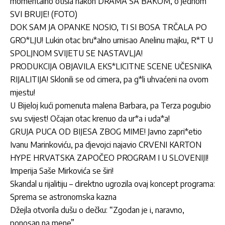
momentalno otišla nakon DRAMA SA BAKOM, o jednom
SVI BRUJE! (FOTO)
DOK SAM JA OPANKE NOSIO, TI SI BOSA TRČALA PO
GRO*LJU! Lukin otac bru*alno urnisao Anelinu majku, R*T U
SPOLJNOM SVIJETU SE NASTAVLJA!
PRODUKCIJA OBJAVILA EKS*LICITNE SCENE UČESNIKA
RIJALITIJA! Sklonili se od cimera, pa g*li uhvaćeni na ovom
mjestu!
U Bijeloj kući pomenuta malena Barbara, pa Terza pogubio
svu svijest! Očajan otac krenuo da ur*a i uda*a!
GRUJA PUCA OD BIJESA ZBOG MIME! Javno zapri*etio
Ivanu Marinkoviću, pa djevojci najavio CRVENI KARTON
HYPE HRVATSKA ZAPOČEO PROGRAM I U SLOVENIJI!
Imperija Saše Mirkovića se širi!
Skandal u rijalitiju – direktno ugrozila ovaj koncept programa:
Sprema se astronomska kazna
Džejla otvorila dušu o dečku: “Zgodan je i, naravno,
ponosan na mene”