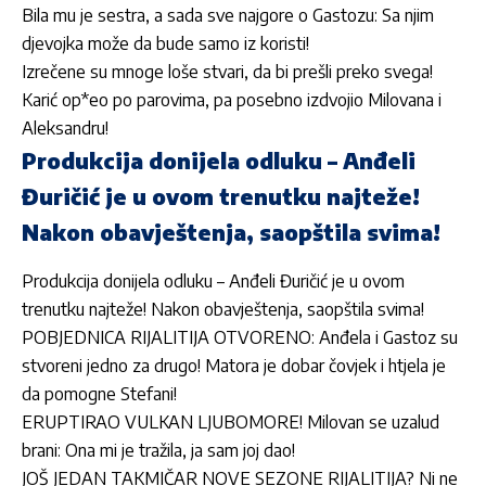
Bila mu je sestra, a sada sve najgore o Gastozu: Sa njim
djevojka može da bude samo iz koristi!
Izrečene su mnoge loše stvari, da bi prešli preko svega!
Karić op*eo po parovima, pa posebno izdvojio Milovana i
Aleksandru!
Produkcija donijela odluku – Anđeli
Đuričić je u ovom trenutku najteže!
Nakon obavještenja, saopštila svima!
Produkcija donijela odluku – Anđeli Đuričić je u ovom
trenutku najteže! Nakon obavještenja, saopštila svima!
POBJEDNICA RIJALITIJA OTVORENO: Anđela i Gastoz su
stvoreni jedno za drugo! Matora je dobar čovjek i htjela je
da pomogne Stefani!
ERUPTIRAO VULKAN LJUBOMORE! Milovan se uzalud
brani: Ona mi je tražila, ja sam joj dao!
JOŠ JEDAN TAKMIČAR NOVE SEZONE RIJALITIJA? Ni ne