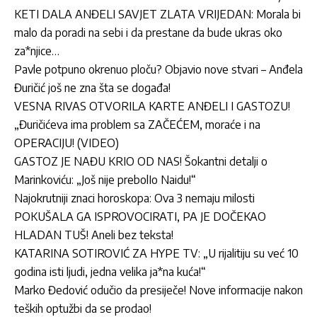
KETI DALA ANĐELI SAVJET ZLATA VRIJEDAN: Morala bi
malo da poradi na sebi i da prestane da bude ukras oko
za*njice…
Pavle potpuno okrenuo ploču? Objavio nove stvari – Anđela
Đuričić još ne zna šta se događa!
VESNA RIVAS OTVORILA KARTE ANĐELI I GASTOZU!
„Đuričićeva ima problem sa ZAČEĆEM, moraće i na
OPERACIJU! (VIDEO)
GASTOZ JE NAĐU KRIO OD NAS! Šokantni detalji o
Marinkoviću: „Još nije prebolIo Naidu!“
Najokrutniji znaci horoskopa: Ova 3 nemaju milosti
POKUŠALA GA ISPROVOCIRATI, PA JE DOČEKAO
HLADAN TUŠ! Aneli bez teksta!
KATARINA SOTIROVIĆ ZA HYPE TV: „U rijalitiju su već 10
godina isti ljudi, jedna velika ja*na kuća!“
Marko Đedović odučio da presiječe! Nove informacije nakon
teških optužbi da se prodao!