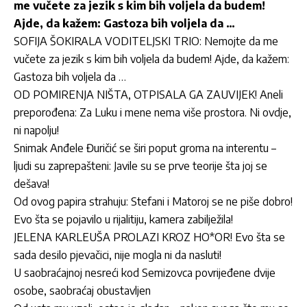
me vučete za jezik s kim bih voljela da budem!
Ajde, da kažem: Gastoza bih voljela da …
SOFIJA ŠOKIRALA VODITELJSKI TRIO: Nemojte da me
vučete za jezik s kim bih voljela da budem! Ajde, da kažem:
Gastoza bih voljela da …
OD POMIRENJA NIŠTA, OTPISALA GA ZAUVIJEK! Aneli
preporođena: Za Luku i mene nema više prostora. Ni ovdje,
ni napolju!
Snimak Anđele Đuričić se širi poput groma na interentu –
ljudi su zaprepašteni: Javile su se prve teorije šta joj se
dešava!
Od ovog papira strahuju: Stefani i Matoroj se ne piše dobro!
Evo šta se pojavilo u rijalitiju, kamera zabilježila!
JELENA KARLEUŠA PROLAZI KROZ HO*OR! Evo šta se
sada desilo pjevačici, nije mogla ni da nasluti!
U saobraćajnoj nesreći kod Semizovca povrijeđene dvije
osobe, saobraćaj obustavljen