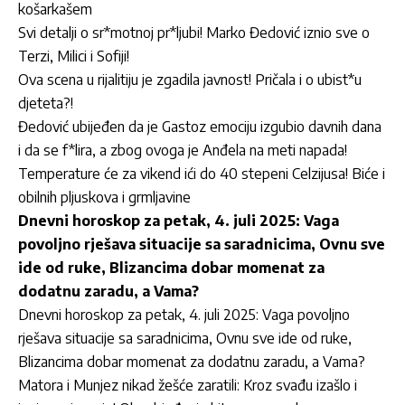
košarkašem
Svi detalji o sr*motnoj pr*ljubi! Marko Đedović iznio sve o
Terzi, Milici i Sofiji!
Ova scena u rijalitiju je zgadila javnost! Pričala i o ubist*u
djeteta?!
Đedović ubijeđen da je Gastoz emociju izgubio davnih dana
i da se f*lira, a zbog ovoga je Anđela na meti napada!
Temperature će za vikend ići do 40 stepeni Celzijusa! Biće i
obilnih pljuskova i grmljavine
Dnevni horoskop za petak, 4. juli 2025: Vaga
povoljno rješava situacije sa saradnicima, Ovnu sve
ide od ruke, Blizancima dobar momenat za
dodatnu zaradu, a Vama?
Dnevni horoskop za petak, 4. juli 2025: Vaga povoljno
rješava situacije sa saradnicima, Ovnu sve ide od ruke,
Blizancima dobar momenat za dodatnu zaradu, a Vama?
Matora i Munjez nikad žešće zaratili: Kroz svađu izašlo i