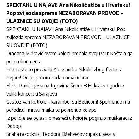
SPEKTAKL U NAJAVI! Ana Nikolić stiže u Hrvatsku!
Pop zvijezda sprema NEZABORAVAN PROVOD –
ULAZNICE SU OVDJE! (FOTO)
SPEKTAKL U NAJAVI! Ana Nikolić stiže u Hrvatsku! Pop
zvijezda sprema NEZABORAVAN PROVOD – ULAZNICE
SU OVDJE! (FOTO)
Dragana Mirković ovom kolegi prodala svoju vilu: Koštala ga
pola miliona eura
Ena žestoko prozvala Aleksandru Nikolić zbog flerta s
Pejom! On joj potom zadao novi udarac
Elvira Rahić pjeva na trgovima širom BiH, krajem godine
veliki koncert u Sarajevu
Gastoz van kotrole – karambol sa Bebicom! Spomenuo mu
porodicu i mrtvu majku te pokrenuo kolaps
Iz policije se oglasili o nesreći u kojoj je poginuo muškarac iz
Doboja
Snaha razotkrila: Teodora Džehverović ipak u vezi s