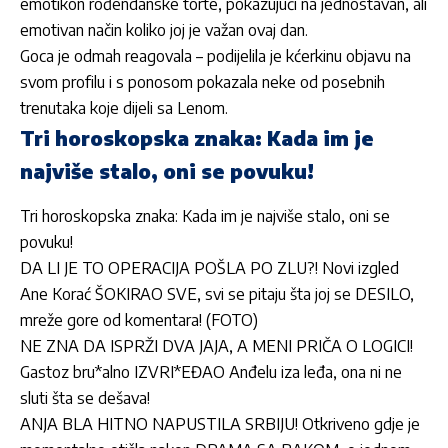
emotikon rođendanske torte, pokazujući na jednostavan, ali
emotivan način koliko joj je važan ovaj dan.
Goca
je odmah reagovala – podijelila je kćerkinu objavu na
svom profilu i s ponosom pokazala neke od posebnih
trenutaka koje dijeli sa
Lenom
.
Tri horoskopska znaka: Kada im je
najviše stalo, oni se povuku!
Tri horoskopska znaka: Kada im je najviše stalo, oni se
povuku!
DA LI JE TO OPERACIJA POŠLA PO ZLU?! Novi izgled
Ane Korać ŠOKIRAO SVE, svi se pitaju šta joj se DESILO,
mreže gore od komentara! (FOTO)
NE ZNA DA ISPRŽI DVA JAJA, A MENI PRIČA O LOGICI!
Gastoz bru*alno IZVRI*EĐAO Anđelu iza leđa, ona ni ne
sluti šta se dešava!
ANJA BLA HITNO NAPUSTILA SRBIJU! Otkriveno gdje je