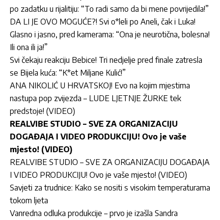
po zadatku u rijalitiju: “To radi samo da bi mene povrijedila!”
DA LI JE OVO MOGUĆE?! Svi o*leli po Aneli, čak i Luka!
Glasno i jasno, pred kamerama: “Ona je neurotična, bolesna!
Ili ona ili ja!”
Svi čekaju reakciju Bebice! Tri nedjelje pred finale zatresla
se Bijela kuća: “K*et Miljane Kulić!”
ANA NIKOLIĆ U HRVATSKOJ! Evo na kojim mjestima
nastupa pop zvijezda – LUDE LJETNJE ŽURKE tek
predstoje! (VIDEO)
REALVIBE STUDIO – SVE ZA ORGANIZACIJU
DOGAĐAJA I VIDEO PRODUKCIJU! Ovo je vaše
mjesto! (VIDEO)
REALVIBE STUDIO – SVE ZA ORGANIZACIJU DOGAĐAJA
I VIDEO PRODUKCIJU! Ovo je vaše mjesto! (VIDEO)
Savjeti za trudnice: Kako se nositi s visokim temperaturama
tokom ljeta
Vanredna odluka produkcije – prvo je izašla Sandra