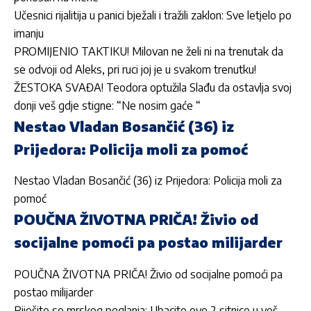
Učesnici rijalitija u panici bježali i tražili zaklon: Sve letjelo po
imanju
PROMIJENIO TAKTIKU! Milovan ne želi ni na trenutak da
se odvoji od Aleks, pri ruci joj je u svakom trenutku!
ŽESTOKA SVAĐA! Teodora optužila Slađu da ostavlja svoj
donji veš gdje stigne: “Ne nosim gaće “
Nestao Vladan Bosančić (36) iz
Prijedora: Policija moli za pomoć
Nestao Vladan Bosančić (36) iz Prijedora: Policija moli za
pomoć
POUČNA ŽIVOTNA PRIČA! Živio od
socijalne pomoći pa postao milijarder
POUČNA ŽIVOTNA PRIČA! Živio od socijalne pomoći pa
postao milijarder
Riješite se mrskog peglanja: Ubacite ove 2 sitnice u veš-