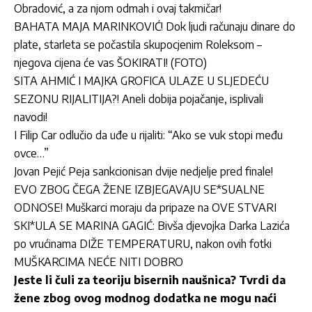
Obradović, a za njom odmah i ovaj takmičar!
BAHATA MAJA MARINKOVIĆ! Dok ljudi računaju dinare do
plate, starleta se počastila skupocjenim Roleksom –
njegova cijena će vas ŠOKIRATI! (FOTO)
SITA AHMIĆ I MAJKA GROFICA ULAZE U SLJEDEĆU
SEZONU RIJALITIJA?! Aneli dobija pojačanje, isplivali
navodi!
I Filip Car odlučio da uđe u rijaliti: “Ako se vuk stopi među
ovce…”
Jovan Pejić Peja sankcionisan dvije nedjelje pred finale!
EVO ZBOG ČEGA ŽENE IZBJEGAVAJU SE*SUALNE
ODNOSE! Muškarci moraju da pripaze na OVE STVARI
SKI*ULA SE MARINA GAGIĆ: Bivša djevojka Darka Lazića
po vrućinama DIŽE TEMPERATURU, nakon ovih fotki
MUŠKARCIMA NEĆE NITI DOBRO
Jeste li čuli za teoriju bisernih naušnica? Tvrdi da
žene zbog ovog modnog dodatka ne mogu naći