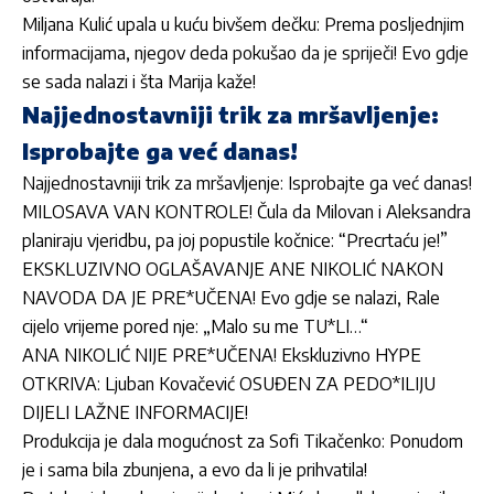
Miljana Kulić upala u kuću bivšem dečku: Prema posljednjim
informacijama, njegov deda pokušao da je spriječi! Evo gdje
se sada nalazi i šta Marija kaže!
Najjednostavniji trik za mršavljenje:
Isprobajte ga već danas!
Najjednostavniji trik za mršavljenje: Isprobajte ga već danas!
MILOSAVA VAN KONTROLE! Čula da Milovan i Aleksandra
planiraju vjeridbu, pa joj popustile kočnice: “Precrtaću je!”
EKSKLUZIVNO OGLAŠAVANJE ANE NIKOLIĆ NAKON
NAVODA DA JE PRE*UČENA! Evo gdje se nalazi, Rale
cijelo vrijeme pored nje: „Malo su me TU*LI…“
ANA NIKOLIĆ NIJE PRE*UČENA! Ekskluzivno HYPE
OTKRIVA: Ljuban Kovačević OSUĐEN ZA PEDO*ILIJU
DIJELI LAŽNE INFORMACIJE!
Produkcija je dala mogućnost za Sofi Tikačenko: Ponudom
je i sama bila zbunjena, a evo da li je prihvatila!