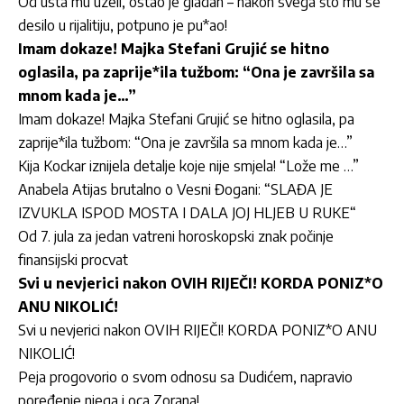
Od usta mu uzeli, ostao je gladan – nakon svega što mu se
desilo u rijalitiju, potpuno je pu*ao!
Imam dokaze! Majka Stefani Grujić se hitno
oglasila, pa zaprije*ila tužbom: “Ona je završila sa
mnom kada je…”
Imam dokaze! Majka Stefani Grujić se hitno oglasila, pa
zaprije*ila tužbom: “Ona je završila sa mnom kada je…”
Kija Kockar iznijela detalje koje nije smjela! “Lože me …”
Anabela Atijas brutalno o Vesni Đogani: “SLAĐA JE
IZVUKLA ISPOD MOSTA I DALA JOJ HLJEB U RUKE“
Od 7. jula za jedan vatreni horoskopski znak počinje
finansijski procvat
Svi u nevjerici nakon OVIH RIJEČI! KORDA PONIZ*O
ANU NIKOLIĆ!
Svi u nevjerici nakon OVIH RIJEČI! KORDA PONIZ*O ANU
NIKOLIĆ!
Peja progovorio o svom odnosu sa Dudićem, napravio
poređenje njega i oca Zorana!