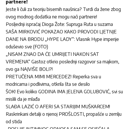
partnere!
Jeste li čuli za teoriju bisernih naušnica? Tvrdi da žene zbog
ovog modnog dodatka ne mogu naći partnere!
Posljednji ispraćaj Dioga Žote: Supruga Ruta u suzama
SAŠA MIRKOVIĆ POKAZAO KAKO PROVODI LJETNJE
DANE NA BRODU „HYPE LADY“: Vlasnik Hype imperije
oduševio sve (FOTO)
„NISAM ZNAO DA ĆE UMRIJETI NAKON SAT
VREMENA“ Gastoz otkrio poslednji razgovor sa majkom,
ovo ga NAJVIŠE BOLI?!
PRETUČENA MIMI MERCEDEZ! Reperka sva u
modricama i podlivima, otkrila šta se desilo
ŠOK! Evo koliko GODINA IMA JELENA GOLUBOVIĆ, svi su
mislili da je mlađa
SLAĐA LAZIĆ O AFERI SA STARIJIM MUŠKARCEM!
Raskrinkani detalji o njenoj PROŠLOSTI, propašće u zemlju
od stida
„POSLIJE INTIMNOG ODNOSA SAM SE OSJEĆALA