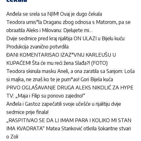
Anđela se srela sa NJIM! Ovaj je dugo čekala
Teodora urnis*la Draganu zbog odnosa s Matorom, pa se
obraatila Aleks i Milovanu: Djelujete mi…
Dvije sedmice pred kraj rijalitija ON ULAZI u Bijelu kuću:
Produkcija zvanično potvrdila
ĐANI KOMENTARISAO IZAZ*VNU KARLEUŠU U
KUPAĆEM! Šta će mu reći žena Slađa?! (FOTO)
Teodora skinula masku Aneli, a ona zaratila sa Sanjom: Loša
si majka, ne znaš ko te je pum*ao! Gori Bijela kuća
PRVO OGLAŠAVANJE DRUGA ALEKS NIKOLIĆ ZA HYPE
TV: „Maja i Filip su ponovo zajedno!“
Anđela i Gastoz zapečatili svoje učešće u rijalitiju dvije
sedmice prije finala!
„RASPITIVAO SE DA LI IMAM PARA I KOLIKO MI STAN
IMA KVADRATA“ Matea Stanković otkrila šokantne stvari
o Zoli