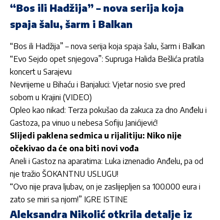
“Bos ili Hadžija” – nova serija koja
spaja šalu, šarm i Balkan
“Bos ili Hadžija” – nova serija koja spaja šalu, šarm i Balkan
“Evo Sejdo opet snjegova”: Supruga Halida Bešlića pratila
koncert u Sarajevu
Nevrijeme u Bihaću i Banjaluci: Vjetar nosio sve pred
sobom u Krajini (VIDEO)
Opleo kao nikad: Terza pokušao da zakuca za dno Anđelu i
Gastoza, pa vinuo u nebesa Sofiju Janićijević!
Slijedi paklena sedmica u rijalitiju: Niko nije
očekivao da će ona biti novi vođa
Aneli i Gastoz na aparatima: Luka iznenadio Anđelu, pa od
nje tražio ŠOKANTNU USLUGU!
“Ovo nije prava ljubav, on je zaslijepljen sa 100.000 eura i
zato se miri sa njom!” IGRE ISTINE
Aleksandra Nikolić otkrila detalje iz