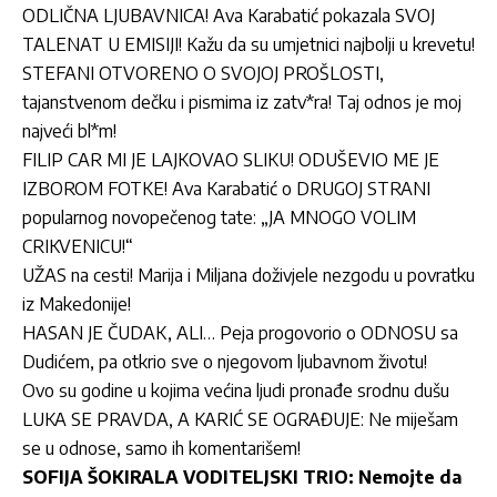
ODLIČNA LJUBAVNICA! Ava Karabatić pokazala SVOJ
TALENAT U EMISIJI! Kažu da su umjetnici najbolji u krevetu!
STEFANI OTVORENO O SVOJOJ PROŠLOSTI,
tajanstvenom dečku i pismima iz zatv*ra! Taj odnos je moj
najveći bl*m!
FILIP CAR MI JE LAJKOVAO SLIKU! ODUŠEVIO ME JE
IZBOROM FOTKE! Ava Karabatić o DRUGOJ STRANI
popularnog novopečenog tate: „JA MNOGO VOLIM
CRIKVENICU!“
UŽAS na cesti! Marija i Miljana doživjele nezgodu u povratku
iz Makedonije!
HASAN JE ČUDAK, ALI… Peja progovorio o ODNOSU sa
Dudićem, pa otkrio sve o njegovom ljubavnom životu!
Ovo su godine u kojima većina ljudi pronađe srodnu dušu
LUKA SE PRAVDA, A KARIĆ SE OGRAĐUJE: Ne miješam
se u odnose, samo ih komentarišem!
SOFIJA ŠOKIRALA VODITELJSKI TRIO: Nemojte da