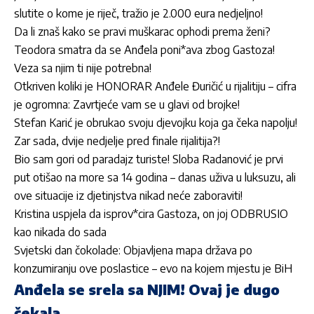
slutite o kome je riječ, tražio je 2.000 eura nedjeljno!
Da li znaš kako se pravi muškarac ophodi prema ženi?
Teodora smatra da se Anđela poni*ava zbog Gastoza!
Veza sa njim ti nije potrebna!
Otkriven koliki je HONORAR Anđele Đuričić u rijalitiju – cifra
je ogromna: Zavrtjeće vam se u glavi od brojke!
Stefan Karić je obrukao svoju djevojku koja ga čeka napolju!
Zar sada, dvije nedjelje pred finale rijalitija?!
Bio sam gori od paradajz turiste! Sloba Radanović je prvi
put otišao na more sa 14 godina – danas uživa u luksuzu, ali
ove situacije iz djetinjstva nikad neće zaboraviti!
Kristina uspjela da isprov*cira Gastoza, on joj ODBRUSIO
kao nikada do sada
Svjetski dan čokolade: Objavljena mapa država po
konzumiranju ove poslastice – evo na kojem mjestu je BiH
Anđela se srela sa NJIM! Ovaj je dugo
čekala