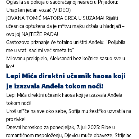
Oglasila se policija o saobraćajnoj nesreći u Prijedoru:
Uhapšen jedan vozač (VIDEO)
JOVANA TOMIĆ MATORA GRCA U SUZAMA! Rijaliti
učesnica optužena da je m*tvu majku držala u hladnjači –
ovo joj NAJTEŽE PADA!
Gastozovo priznanje će totalno uništiti Anđelu: “Poljubila
me u vrat, sad mi već smeta to”
Milovanu prekipjelo, Aleksandri bez kočnice sasuo sve u
lice!
Lepi Mića direktni učesnik haosa koji
je izazvala Anđela tokom noći!
Lepi Mića direktni učesnik haosa koji je izazvala Anđela
tokom noći!
Uroš url*če na sve oko sebe, Sofija mu žest*ko uzvratila na
prozivke!
Dnevni horoskop za ponedjeljak, 7. juli 2025: Ribe u
romantičnom raspoloženju, Djevicu muče obaveze, Strijelac