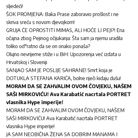
sljedeći!
ŠOK PROMJENA: Baka Prase zaboravio prošlost i ne
skriva sreću s novom djevojkom!
GRUJA ĆE OPROSTITI MIMAS, ALI HOĆE LI PEJI?! Ena
očajna zbog Pejinog očijukanja: Šta sam ja njemu uradila
toliko od*ratno da se on onako ponaša?
Olujno nevrijeme stiže i u BiH: Upozorenja već izdata u
Hrvatskoj i Sloveniji
SANJAO SAM JE POSLIJE SAHRANE! Smrt koja je
DOTUKLA STEFANA KARIĆA, bolne riječi kidaju dušu!
MORAM DA SE ZAHVALIM OVOM ČOVJEKU, NAŠEM
SAŠI MIRKOVIĆU! Ava Karabatić nacrtala PORTRET
vlasnika Hype imperije!
MORAM DA SE ZAHVALIM OVOM ČOVJEKU, NAŠEM
SAŠI MIRKOVIĆU! Ava Karabatić nacrtala PORTRET
vlasnika Hype imperije!
JA SAM NEOBIČNA ŽENA SA DOBRIM MANAMA I