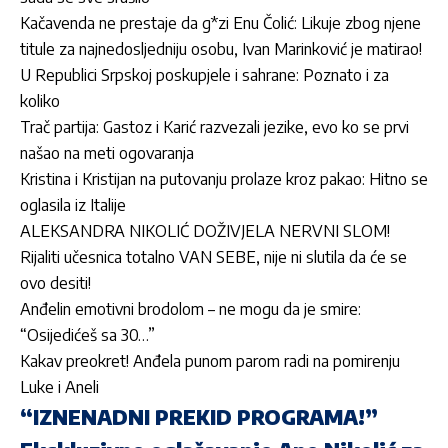
Kačavenda ne prestaje da g*zi Enu Čolić: Likuje zbog njene
titule za najnedosljedniju osobu, Ivan Marinković je matirao!
U Republici Srpskoj poskupjele i sahrane: Poznato i za
koliko
Trač partija: Gastoz i Karić razvezali jezike, evo ko se prvi
našao na meti ogovaranja
Kristina i Kristijan na putovanju prolaze kroz pakao: Hitno se
oglasila iz Italije
ALEKSANDRA NIKOLIĆ DOŽIVJELA NERVNI SLOM!
Rijaliti učesnica totalno VAN SEBE, nije ni slutila da će se
ovo desiti!
Anđelin emotivni brodolom – ne mogu da je smire:
“Osijedićeš sa 30…”
Kakav preokret! Anđela punom parom radi na pomirenju
Luke i Aneli
“IZNENADNI PREKID PROGRAMA!”