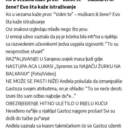
žene? Evo šta kaže istraživanje
Ko u vezama kaže prvo: “Volim te” – muškarci ili žene? Evo
šta kaže istraživanje
Ovi znakovi izgledaju mlađe nego što jesu
U emisiji uživo saznala da joj je kćerka bila inti*na u rijalitiju
sa razvedenim učesnikom! Jedva uspjela izgovoriti: “To su
neoprostive stvari!”
RAZ*ALJIVANJE! U Sarajevu uvijek masa ljudi gdje
NASTUPA ACA LUKAS! „Spremni za NAJJAČU ŽURKU NA
BALKANU!“ (Foto/Video)
NE MOŽE SE PASTI NIŽE! Anđela pokušala da izmanipuliše
Gastoza svojim atributima, on je ohladio: “To se neće desiti.
Izvini što sam odbio najbolje du*e…”
OBEZBJEĐENJE HITNO ULETILO U BIJELU KUĆU!
Neviđeno na*ilje u rijalitiju! Gastoz najgore prošao! Svi su
došli do tačke pu*anja!
Anđela saznala sa kojom takmičarkom će se Gastoz oženiti