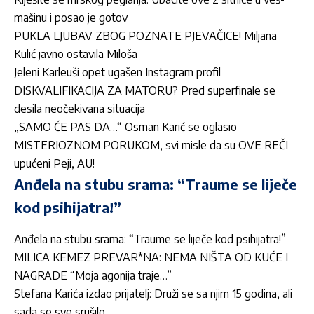
mašinu i posao je gotov
PUKLA LJUBAV ZBOG POZNATE PJEVAČICE! Miljana
Kulić javno ostavila Miloša
Jeleni Karleuši opet ugašen Instagram profil
DISKVALIFIKACIJA ZA MATORU? Pred superfinale se
desila neočekivana situacija
„SAMO ĆE PAS DA…“ Osman Karić se oglasio
MISTERIOZNOM PORUKOM, svi misle da su OVE REČI
upućeni Peji, AU!
Anđela na stubu srama: “Traume se liječe
kod psihijatra!”
Anđela na stubu srama: “Traume se liječe kod psihijatra!”
MILICA KEMEZ PREVAR*NA: NEMA NIŠTA OD KUĆE I
NAGRADE “Moja agonija traje…”
Stefana Karića izdao prijatelj: Druži se sa njim 15 godina, ali
sada se sve srušilo