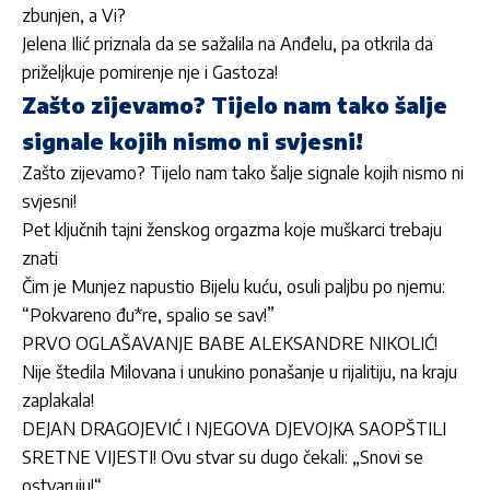
zbunjen, a Vi?
Jelena Ilić priznala da se sažalila na Anđelu, pa otkrila da
priželjkuje pomirenje nje i Gastoza!
Zašto zijevamo? Tijelo nam tako šalje
signale kojih nismo ni svjesni!
Zašto zijevamo? Tijelo nam tako šalje signale kojih nismo ni
svjesni!
Pet ključnih tajni ženskog orgazma koje muškarci trebaju
znati
Čim je Munjez napustio Bijelu kuću, osuli paljbu po njemu:
“Pokvareno đu*re, spalio se sav!”
PRVO OGLAŠAVANJE BABE ALEKSANDRE NIKOLIĆ!
Nije štedila Milovana i unukino ponašanje u rijalitiju, na kraju
zaplakala!
DEJAN DRAGOJEVIĆ I NJEGOVA DJEVOJKA SAOPŠTILI
SRETNE VIJESTI! Ovu stvar su dugo čekali: „Snovi se
ostvaruju!“