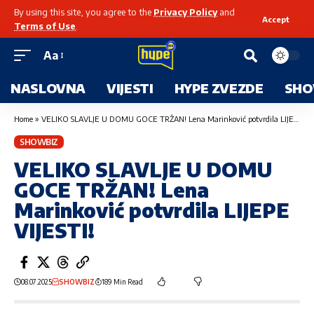
By using this site, you agree to the
Privacy Policy
and
Accept
Terms of Use
.
Aa
NASLOVNA
VIJESTI
HYPE ZVEZDE
SHO
Home
»
VELIKO SLAVLJE U DOMU GOCE TRŽAN! Lena Marinković potvrdila LIJEPE VIJESTI!
SHOWBIZ
VELIKO SLAVLJE U DOMU
GOCE TRŽAN! Lena
Marinković potvrdila LIJEPE
VIJESTI!
08.07.2025
SHOWBIZ
189 Min Read