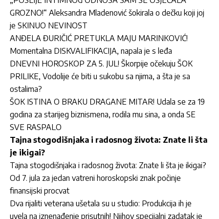
GROZNO!“ Aleksandra Mladenović šokirala o dečku koji joj
je SKINUO NEVINOST
ANĐELA ĐURIČIĆ PRETUKLA MAJU MARINKOVIĆ!
Momentalna DISKVALIFIKACIJA, napala je s leđa
DNEVNI HOROSKOP ZA 5. JUL! Škorpije očekuju ŠOK
PRILIKE, Vodolije će biti u sukobu sa njima, a šta je sa
ostalima?
ŠOK ISTINA O BRAKU DRAGANE MITAR! Udala se za 19
godina za starijeg biznismena, rodila mu sina, a onda SE
SVE RASPALO
Tajna stogodišnjaka i radosnog života: Znate li šta
je ikigai?
Tajna stogodišnjaka i radosnog života: Znate li šta je ikigai?
Od 7. jula za jedan vatreni horoskopski znak počinje
finansijski procvat
Dva rijaliti veterana ušetala su u studio: Produkcija ih je
uvela na iznenađenje prisutnih! Njihov specijalni zadatak je