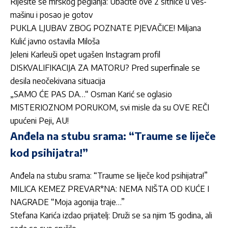
Riješite se mrskog peglanja: Ubacite ove 2 sitnice u veš-
mašinu i posao je gotov
PUKLA LJUBAV ZBOG POZNATE PJEVAČICE! Miljana
Kulić javno ostavila Miloša
Jeleni Karleuši opet ugašen Instagram profil
DISKVALIFIKACIJA ZA MATORU? Pred superfinale se
desila neočekivana situacija
„SAMO ĆE PAS DA…“ Osman Karić se oglasio
MISTERIOZNOM PORUKOM, svi misle da su OVE REČI
upućeni Peji, AU!
Anđela na stubu srama: “Traume se liječe
kod psihijatra!”
Anđela na stubu srama: “Traume se liječe kod psihijatra!”
MILICA KEMEZ PREVAR*NA: NEMA NIŠTA OD KUĆE I
NAGRADE “Moja agonija traje…”
Stefana Karića izdao prijatelj: Druži se sa njim 15 godina, ali