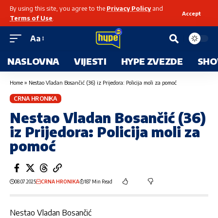
By using this site, you agree to the
Privacy Policy
and
Accept
Terms of Use
.
Aa
NASLOVNA
VIJESTI
HYPE ZVEZDE
SHO
Home
»
Nestao Vladan Bosančić (36) iz Prijedora: Policija moli za pomoć
CRNA HRONIKA
Nestao Vladan Bosančić (36)
iz Prijedora: Policija moli za
pomoć
08.07.2025
CRNA HRONIKA
187 Min Read
Nestao Vladan Bosančić