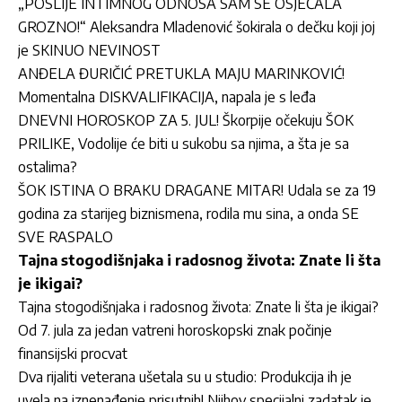
„POSLIJE INTIMNOG ODNOSA SAM SE OSJEĆALA
GROZNO!“ Aleksandra Mladenović šokirala o dečku koji joj
je SKINUO NEVINOST
ANĐELA ĐURIČIĆ PRETUKLA MAJU MARINKOVIĆ!
Momentalna DISKVALIFIKACIJA, napala je s leđa
DNEVNI HOROSKOP ZA 5. JUL! Škorpije očekuju ŠOK
PRILIKE, Vodolije će biti u sukobu sa njima, a šta je sa
ostalima?
ŠOK ISTINA O BRAKU DRAGANE MITAR! Udala se za 19
godina za starijeg biznismena, rodila mu sina, a onda SE
SVE RASPALO
Tajna stogodišnjaka i radosnog života: Znate li šta
je ikigai?
Tajna stogodišnjaka i radosnog života: Znate li šta je ikigai?
Od 7. jula za jedan vatreni horoskopski znak počinje
finansijski procvat
Dva rijaliti veterana ušetala su u studio: Produkcija ih je
uvela na iznenađenje prisutnih! Njihov specijalni zadatak je