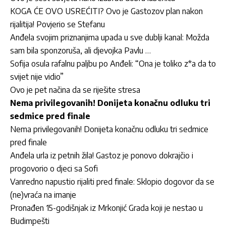
KOGA ĆE OVO USREĆITI? Ovo je Gastozov plan nakon
rijalitija! Povjerio se Stefanu
Anđela svojim priznanjima upada u sve dublji kanal: Možda
sam bila sponzoruša, ali djevojka Pavlu …
Sofija osula rafalnu paljbu po Anđeli: “Ona je toliko z*a da to
svijet nije vidio”
Ovo je pet načina da se riješite stresa
Nema privilegovanih! Donijeta konačnu odluku tri
sedmice pred finale
Nema privilegovanih! Donijeta konačnu odluku tri sedmice
pred finale
Anđela urla iz petnih žila! Gastoz je ponovo dokrajčio i
progovorio o djeci sa Sofi
Vanredno napustio rijaliti pred finale: Sklopio dogovor da se
(ne)vraća na imanje
Pronađen 15-godišnjak iz Mrkonjić Grada koji je nestao u
Budimpešti