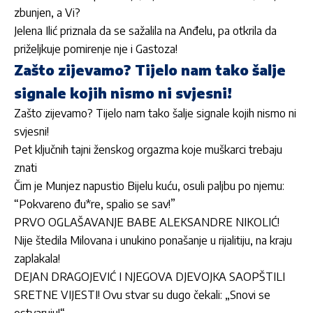
zbunjen, a Vi?
Jelena Ilić priznala da se sažalila na Anđelu, pa otkrila da
priželjkuje pomirenje nje i Gastoza!
Zašto zijevamo? Tijelo nam tako šalje
signale kojih nismo ni svjesni!
Zašto zijevamo? Tijelo nam tako šalje signale kojih nismo ni
svjesni!
Pet ključnih tajni ženskog orgazma koje muškarci trebaju
znati
Čim je Munjez napustio Bijelu kuću, osuli paljbu po njemu:
“Pokvareno đu*re, spalio se sav!”
PRVO OGLAŠAVANJE BABE ALEKSANDRE NIKOLIĆ!
Nije štedila Milovana i unukino ponašanje u rijalitiju, na kraju
zaplakala!
DEJAN DRAGOJEVIĆ I NJEGOVA DJEVOJKA SAOPŠTILI
SRETNE VIJESTI! Ovu stvar su dugo čekali: „Snovi se