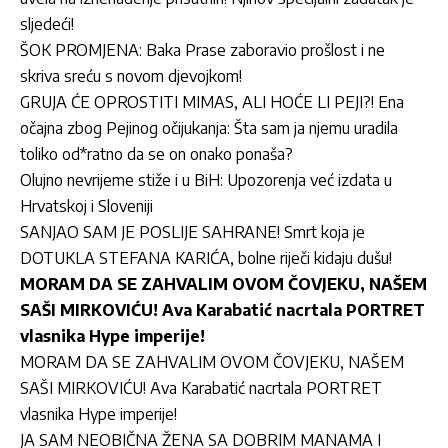
sljedeći!
ŠOK PROMJENA: Baka Prase zaboravio prošlost i ne
skriva sreću s novom djevojkom!
GRUJA ĆE OPROSTITI MIMAS, ALI HOĆE LI PEJI?! Ena
očajna zbog Pejinog očijukanja: Šta sam ja njemu uradila
toliko od*ratno da se on onako ponaša?
Olujno nevrijeme stiže i u BiH: Upozorenja već izdata u
Hrvatskoj i Sloveniji
SANJAO SAM JE POSLIJE SAHRANE! Smrt koja je
DOTUKLA STEFANA KARIĆA, bolne riječi kidaju dušu!
MORAM DA SE ZAHVALIM OVOM ČOVJEKU, NAŠEM
SAŠI MIRKOVIĆU! Ava Karabatić nacrtala PORTRET
vlasnika Hype imperije!
MORAM DA SE ZAHVALIM OVOM ČOVJEKU, NAŠEM
SAŠI MIRKOVIĆU! Ava Karabatić nacrtala PORTRET
vlasnika Hype imperije!
JA SAM NEOBIČNA ŽENA SA DOBRIM MANAMA I