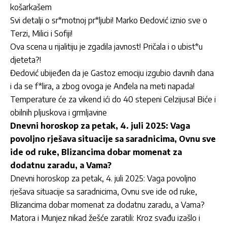
košarkašem
Svi detalji o sr*motnoj pr*ljubi! Marko Đedović iznio sve o
Terzi, Milici i Sofiji!
Ova scena u rijalitiju je zgadila javnost! Pričala i o ubist*u
djeteta?!
Đedović ubijeđen da je Gastoz emociju izgubio davnih dana
i da se f*lira, a zbog ovoga je Anđela na meti napada!
Temperature će za vikend ići do 40 stepeni Celzijusa! Biće i
obilnih pljuskova i grmljavine
Dnevni horoskop za petak, 4. juli 2025: Vaga
povoljno rješava situacije sa saradnicima, Ovnu sve
ide od ruke, Blizancima dobar momenat za
dodatnu zaradu, a Vama?
Dnevni horoskop za petak, 4. juli 2025: Vaga povoljno
rješava situacije sa saradnicima, Ovnu sve ide od ruke,
Blizancima dobar momenat za dodatnu zaradu, a Vama?
Matora i Munjez nikad žešće zaratili: Kroz svađu izašlo i