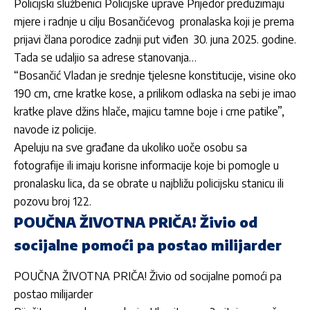
Policijski službenici Policijske uprave Prijedor preduzimaju
mjere i radnje u cilju Bosančićevog pronalaska koji je prema
prijavi člana porodice zadnji put viđen 30. juna 2025. godine.
Tada se udaljio sa adrese stanovanja…
“Bosančić Vladan je srednje tjelesne konstitucije, visine oko
190 cm, crne kratke kose, a prilikom odlaska na sebi je imao
kratke plave džins hlače, majicu tamne boje i crne patike”,
navode iz policije.
Apeluju na sve građane da ukoliko uoče osobu sa
fotografije ili imaju korisne informacije koje bi pomogle u
pronalasku lica, da se obrate u najbližu policijsku stanicu ili
pozovu broj 122.
POUČNA ŽIVOTNA PRIČA! Živio od
socijalne pomoći pa postao milijarder
POUČNA ŽIVOTNA PRIČA! Živio od socijalne pomoći pa
postao milijarder