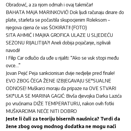
Obradović, a za njom odmah i ovaj takmičar!
BAHATA MAJA MARINKOVIĆ! Dok ljudi računaju dinare do
plate, starleta se počastila skupocjenim Roleksom –
njegova cijena će vas ŠOKIRATI! (FOTO)
SITA AHMIĆ I MAJKA GROFICA ULAZE U SLJEDEĆU
SEZONU RIJALITIJA?! Aneli dobija pojačanje, isplivali
navodi!
I Filip Car odlučio da uđe u rijaliti: “Ako se vuk stopi među
ovce…”
Jovan Pejić Peja sankcionisan dvije nedjelje pred finale!
EVO ZBOG ČEGA ŽENE IZBJEGAVAJU SE*SUALNE
ODNOSE! Muškarci moraju da pripaze na OVE STVARI
SKI*ULA SE MARINA GAGIĆ: Bivša djevojka Darka Lazića
po vrućinama DIŽE TEMPERATURU, nakon ovih fotki
MUŠKARCIMA NEĆE NITI DOBRO
Jeste li čuli za teoriju bisernih naušnica? Tvrdi da
žene zbog ovog modnog dodatka ne mogu naći