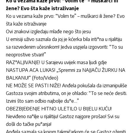
Ko u vezama kaže prvo: “Volim te” – muškarci ili
žene? Evo šta kaže istraživanje
Ko u vezama kaže prvo: “Volim te” – muškarci ili žene? Evo
šta kaže istraživanje
Ovi znakovi izgledaju mlađe nego što jesu
U emisiji uživo saznala da joj je kćerka bila inti*na u rijalitiju
sa razvedenim učesnikom! Jedva uspjela izgovoriti: “To su
neoprostive stvari!”
RAZ*ALJIVANJE! U Sarajevu uvijek masa ljudi gdje
NASTUPA ACA LUKAS! „Spremni za NAJJAČU ŽURKU NA
BALKANU!“ (Foto/Video)
NE MOŽE SE PASTI NIŽE! Anđela pokušala da izmanipuliše
Gastoza svojim atributima, on je ohladio: “To se neće desiti.
Izvini što sam odbio najbolje du*e…”
OBEZBJEĐENJE HITNO ULETILO U BIJELU KUĆU!
Neviđeno na*ilje u rijalitiju! Gastoz najgore prošao! Svi su
došli do tačke pu*anja!
Anđela saznala sa kojom takmičarkom će se Gastoz oženiti