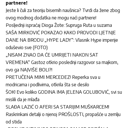
partnere!
Jeste li čuli za teoriju bisernih naušnica? Tvrdi da žene zbog
ovog modnog dodatka ne mogu naći partnere!
Posljednji ispraćaj Dioga Žote: Supruga Ruta u suzama
SAŠA MIRKOVIĆ POKAZAO KAKO PROVODI LJETNJE
DANE NA BRODU „HYPE LADY“: Vlasnik Hype imperije
oduševio sve (FOTO)
„NISAM ZNAO DA ĆE UMRIJETI NAKON SAT
VREMENA“ Gastoz otkrio poslednji razgovor sa majkom,
ovo ga NAJVIŠE BOLI?!
PRETUČENA MIMI MERCEDEZ! Reperka sva u
modricama i podlivima, otkrila šta se desilo
ŠOK! Evo koliko GODINA IMA JELENA GOLUBOVIĆ, svi su
mislili da je mlađa
SLAĐA LAZIĆ O AFERI SA STARIJIM MUŠKARCEM!
Raskrinkani detalji o njenoj PROŠLOSTI, propašće u zemlju
od stida