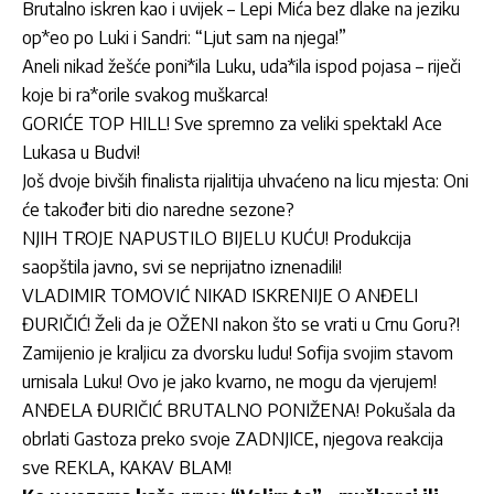
Brutalno iskren kao i uvijek – Lepi Mića bez dlake na jeziku
op*eo po Luki i Sandri: “Ljut sam na njega!”
Aneli nikad žešće poni*ila Luku, uda*ila ispod pojasa – riječi
koje bi ra*orile svakog muškarca!
GORIĆE TOP HILL! Sve spremno za veliki spektakl Ace
Lukasa u Budvi!
Još dvoje bivših finalista rijalitija uhvaćeno na licu mjesta: Oni
će također biti dio naredne sezone?
NJIH TROJE NAPUSTILO BIJELU KUĆU! Produkcija
saopštila javno, svi se neprijatno iznenadili!
VLADIMIR TOMOVIĆ NIKAD ISKRENIJE O ANĐELI
ĐURIČIĆ! Želi da je OŽENI nakon što se vrati u Crnu Goru?!
Zamijenio je kraljicu za dvorsku ludu! Sofija svojim stavom
urnisala Luku! Ovo je jako kvarno, ne mogu da vjerujem!
ANĐELA ĐURIČIĆ BRUTALNO PONIŽENA! Pokušala da
obrlati Gastoza preko svoje ZADNJICE, njegova reakcija
sve REKLA, KAKAV BLAM!