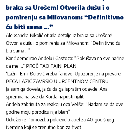
braka sa Urošem! Otvorila dušu i o
pomirenju sa Milovanom: “Definitivno
ću biti sama …”
Aleksandra Nikolić otkrila detalje iz braka sa Urošem!
Otvorila dušu i o pomirenju sa Milovanom: “Definitivno ću
biti sama …”
Karić demolirao Anđelu i Gastoza: “Pokušava na sve načine
da me …” PROČITAO TAJNI PLAN
‘Lažni’ Emir Đulović vreba fanove: Upozorenje na prevare
PECA LAZIĆ ZAVRŠIO U URGENTNOM CENTRU
Ja sam ga dovela, ja ću da ga ispratim odavde: Ana
spremna na sve da Korda napusti rijaliti
Anđela zabrinuta za reakciju oca Veliše: “Nadam se da ove
godine moju porodicu nije blam”
Udruženje Pomozi.ba pokrenulo apel za 40-godišnjeg
Nermina koji se trenutno bori za život