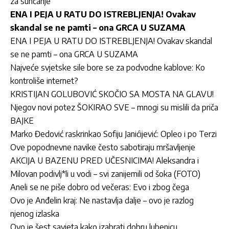
za sunčanje
ENA I PEJA U RATU DO ISTREBLJENJA! Ovakav
skandal se ne pamti – ona GRCA U SUZAMA
ENA I PEJA U RATU DO ISTREBLJENJA! Ovakav skandal
se ne pamti – ona GRCA U SUZAMA
Najveće svjetske sile bore se za podvodne kablove: Ko
kontroliše internet?
KRISTIJAN GOLUBOVIĆ SKOČIO SA MOSTA NA GLAVU!
Njegov novi potez ŠOKIRAO SVE – mnogi su mislili da priča
BAJKE
Marko Đedović raskrinkao Sofiju Janićijević: Opleo i po Terzi
Ove popodnevne navike često sabotiraju mršavljenje
AKCIJA U BAZENU PRED UČESNICIMA! Aleksandra i
Milovan podivlj*li u vodi – svi zanijemili od šoka (FOTO)
Aneli se ne piše dobro od večeras: Evo i zbog čega
Ovo je Anđelin kraj: Ne nastavlja dalje – ovo je razlog
njenog izlaska
Ovo je šest savjeta kako izabrati dobru lubenicu