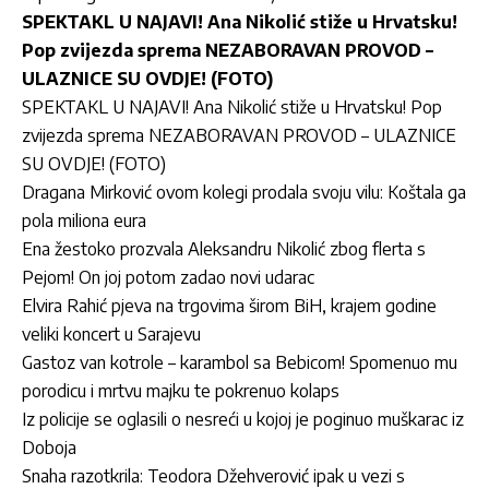
SPEKTAKL U NAJAVI! Ana Nikolić stiže u Hrvatsku!
Pop zvijezda sprema NEZABORAVAN PROVOD –
ULAZNICE SU OVDJE! (FOTO)
SPEKTAKL U NAJAVI! Ana Nikolić stiže u Hrvatsku! Pop
zvijezda sprema NEZABORAVAN PROVOD – ULAZNICE
SU OVDJE! (FOTO)
Dragana Mirković ovom kolegi prodala svoju vilu: Koštala ga
pola miliona eura
Ena žestoko prozvala Aleksandru Nikolić zbog flerta s
Pejom! On joj potom zadao novi udarac
Elvira Rahić pjeva na trgovima širom BiH, krajem godine
veliki koncert u Sarajevu
Gastoz van kotrole – karambol sa Bebicom! Spomenuo mu
porodicu i mrtvu majku te pokrenuo kolaps
Iz policije se oglasili o nesreći u kojoj je poginuo muškarac iz
Doboja
Snaha razotkrila: Teodora Džehverović ipak u vezi s