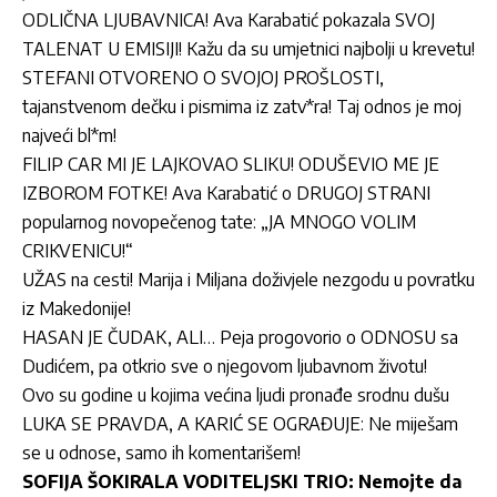
ODLIČNA LJUBAVNICA! Ava Karabatić pokazala SVOJ
TALENAT U EMISIJI! Kažu da su umjetnici najbolji u krevetu!
STEFANI OTVORENO O SVOJOJ PROŠLOSTI,
tajanstvenom dečku i pismima iz zatv*ra! Taj odnos je moj
najveći bl*m!
FILIP CAR MI JE LAJKOVAO SLIKU! ODUŠEVIO ME JE
IZBOROM FOTKE! Ava Karabatić o DRUGOJ STRANI
popularnog novopečenog tate: „JA MNOGO VOLIM
CRIKVENICU!“
UŽAS na cesti! Marija i Miljana doživjele nezgodu u povratku
iz Makedonije!
HASAN JE ČUDAK, ALI… Peja progovorio o ODNOSU sa
Dudićem, pa otkrio sve o njegovom ljubavnom životu!
Ovo su godine u kojima većina ljudi pronađe srodnu dušu
LUKA SE PRAVDA, A KARIĆ SE OGRAĐUJE: Ne miješam
se u odnose, samo ih komentarišem!
SOFIJA ŠOKIRALA VODITELJSKI TRIO: Nemojte da