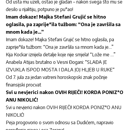
Od usta mu uzeli, ostao je gladan – nakon svega što mu se
desilo u rijalitiju, potpuno je pu*ao!
Imam dokaze! Majka Stefani Grujić se hitno
oglasila, pa zaprije*ila tužbom: “Ona je završila sa
mnom kada je…”
Imam dokaze! Majka Stefani Grujić se hitno oglasila, pa
zaprije*ila tužbom: “Ona je završila sa mnom kada je…”
Kija Kockar iznijela detalje koje nije smjela! “Lože me …”
Anabela Atijas brutalno o Vesni Đogani: “SLAĐA JE
IZVUKLA ISPOD MOSTA I DALA JOJ HLJEB U RUKE“
Od 7. jula za jedan vatreni horoskopski znak počinje
finansijski procvat
Svi u nevjerici nakon OVIH RIJEČI! KORDA PONIZ*O
ANU NIKOLIĆ!
Svi u nevjerici nakon OVIH RIJEČI! KORDA PONIZ*O ANU
NIKOLIĆ!
Peja progovorio o svom odnosu sa Dudićem, napravio