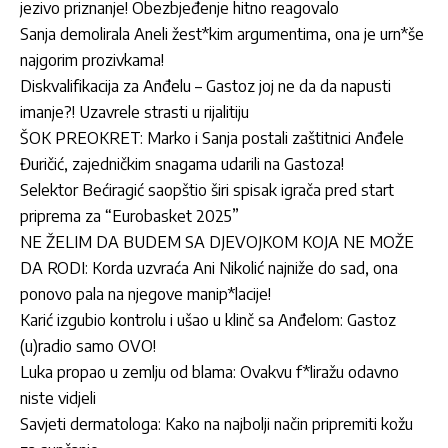
jezivo priznanje! Obezbjeđenje hitno reagovalo
Sanja demolirala Aneli žest*kim argumentima, ona je urn*še
najgorim prozivkama!
Diskvalifikacija za Anđelu – Gastoz joj ne da da napusti
imanje?! Uzavrele strasti u rijalitiju
ŠOK PREOKRET: Marko i Sanja postali zaštitnici Anđele
Đuričić, zajedničkim snagama udarili na Gastoza!
Selektor Bećiragić saopštio širi spisak igrača pred start
priprema za “Eurobasket 2025”
NE ŽELIM DA BUDEM SA DJEVOJKOM KOJA NE MOŽE
DA RODI: Korda uzvraća Ani Nikolić najniže do sad, ona
ponovo pala na njegove manip*lacije!
Karić izgubio kontrolu i ušao u klinč sa Anđelom: Gastoz
(u)radio samo OVO!
Luka propao u zemlju od blama: Ovakvu f*liražu odavno
niste vidjeli
Savjeti dermatologa: Kako na najbolji način pripremiti kožu