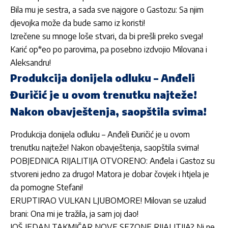
Bila mu je sestra, a sada sve najgore o Gastozu: Sa njim
djevojka može da bude samo iz koristi!
Izrečene su mnoge loše stvari, da bi prešli preko svega!
Karić op*eo po parovima, pa posebno izdvojio Milovana i
Aleksandru!
Produkcija donijela odluku – Anđeli
Đuričić je u ovom trenutku najteže!
Nakon obavještenja, saopštila svima!
Produkcija donijela odluku – Anđeli Đuričić je u ovom
trenutku najteže! Nakon obavještenja, saopštila svima!
POBJEDNICA RIJALITIJA OTVORENO: Anđela i Gastoz su
stvoreni jedno za drugo! Matora je dobar čovjek i htjela je
da pomogne Stefani!
ERUPTIRAO VULKAN LJUBOMORE! Milovan se uzalud
brani: Ona mi je tražila, ja sam joj dao!
JOŠ JEDAN TAKMIČAR NOVE SEZONE RIJALITIJA? Ni ne