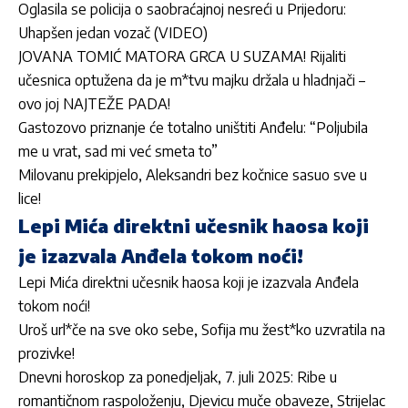
Oglasila se policija o saobraćajnoj nesreći u Prijedoru:
Uhapšen jedan vozač (VIDEO)
JOVANA TOMIĆ MATORA GRCA U SUZAMA! Rijaliti
učesnica optužena da je m*tvu majku držala u hladnjači –
ovo joj NAJTEŽE PADA!
Gastozovo priznanje će totalno uništiti Anđelu: “Poljubila
me u vrat, sad mi već smeta to”
Milovanu prekipjelo, Aleksandri bez kočnice sasuo sve u
lice!
Lepi Mića direktni učesnik haosa koji
je izazvala Anđela tokom noći!
Lepi Mića direktni učesnik haosa koji je izazvala Anđela
tokom noći!
Uroš url*če na sve oko sebe, Sofija mu žest*ko uzvratila na
prozivke!
Dnevni horoskop za ponedjeljak, 7. juli 2025: Ribe u
romantičnom raspoloženju, Djevicu muče obaveze, Strijelac