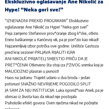
Ekskluzivno oglašavanje Ane Nikolić za
Hype! “Neka gori sve!”
“IZNENADNI PREKID PROGRAMA!” Ekskluzivno
oglašavanje Ane Nikolić za Hype! “Neka gori sve!”
Peja zamjerio Stefanovo prov*ciranje zbog k*cke, otkrio
Enino baškarenje u Karićevoj vili, pa je pon*zio kao nikad!
Najzanimljiviji izbor potrčka ove godine: Uništiće Gastoza
pred kraj sezone! PRLJAVA RIJALITI IGRA
ANI NIKOLIĆ PRIJATELJ SMJESTIO PRIČU DA JE
PRET*ČENA! Otkriveno šta stoji iza J*ZIVOG snimka koji je
MALICIOZNO plasiran u javnost!
Haos na Jadranu: Trajekt udario u dva broda – jedan
potonuo! SNAŽNO NEVRIJEME POGODILO SPLIT
JA SAM ZA NJU INSTITUCIJA: Luka isponiž*vao Aneli, pa je
obrisao iz života kao da nikad nije postojala
Psihološki efekt govora: Ovim riječima nikad ne počinjite