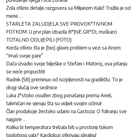
poređenje njega i oca Zorana!
Zola otkrio detalje razgovora sa Miljanom Kulić! Tražila je od
mene …
STARLETA ZALUDJELA SVE PROVOK*TIVNOM
FOTKOM: U prvi plan izbacila B*JNE GR*DI, muškarci
TOTALNO ODLIJEPILI (FOTO)
Korda otkrio šta je (bio) glavni problem u vezi sa Anom:
“Imaš svoje pare”
Dača izvadio svoje bilješke o Stefani i Matoroj, ova pitanja
se neće propustiti!
Radnik (58) preminuo od iscrpljenosti na gradilištu: To je
drugi slučaj ove sedmice
Luka ž*stoko osuđen zbog ponašanja prema Aneli,
takmičari ne vjeruju šta su vidjeli svojim očima!
Član produkcije žestoko udario na Gastoza: O foliranju sve
najgore …
Kolika bi temperatura trebala biti u prostoriji tokom
toplotnog vala? Kardiolozi otkrivaju idealnu!