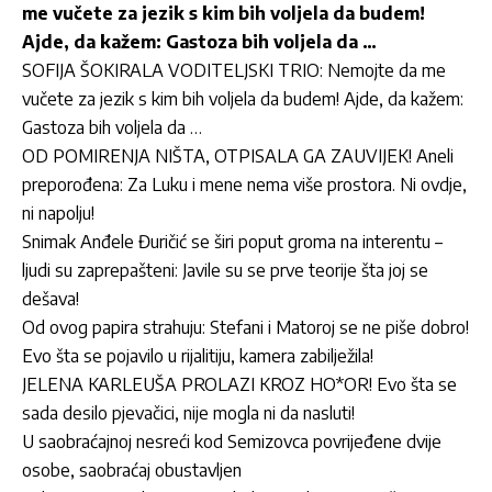
me vučete za jezik s kim bih voljela da budem!
Ajde, da kažem: Gastoza bih voljela da …
SOFIJA ŠOKIRALA VODITELJSKI TRIO: Nemojte da me
vučete za jezik s kim bih voljela da budem! Ajde, da kažem:
Gastoza bih voljela da …
OD POMIRENJA NIŠTA, OTPISALA GA ZAUVIJEK! Aneli
preporođena: Za Luku i mene nema više prostora. Ni ovdje,
ni napolju!
Snimak Anđele Đuričić se širi poput groma na interentu –
ljudi su zaprepašteni: Javile su se prve teorije šta joj se
dešava!
Od ovog papira strahuju: Stefani i Matoroj se ne piše dobro!
Evo šta se pojavilo u rijalitiju, kamera zabilježila!
JELENA KARLEUŠA PROLAZI KROZ HO*OR! Evo šta se
sada desilo pjevačici, nije mogla ni da nasluti!
U saobraćajnoj nesreći kod Semizovca povrijeđene dvije
osobe, saobraćaj obustavljen