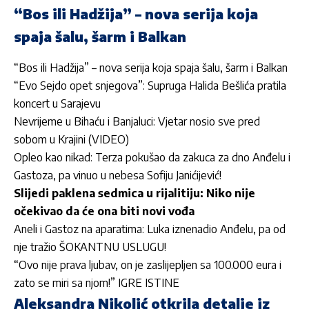
“Bos ili Hadžija” – nova serija koja
spaja šalu, šarm i Balkan
“Bos ili Hadžija” – nova serija koja spaja šalu, šarm i Balkan
“Evo Sejdo opet snjegova”: Supruga Halida Bešlića pratila
koncert u Sarajevu
Nevrijeme u Bihaću i Banjaluci: Vjetar nosio sve pred
sobom u Krajini (VIDEO)
Opleo kao nikad: Terza pokušao da zakuca za dno Anđelu i
Gastoza, pa vinuo u nebesa Sofiju Janićijević!
Slijedi paklena sedmica u rijalitiju: Niko nije
očekivao da će ona biti novi vođa
Aneli i Gastoz na aparatima: Luka iznenadio Anđelu, pa od
nje tražio ŠOKANTNU USLUGU!
“Ovo nije prava ljubav, on je zaslijepljen sa 100.000 eura i
zato se miri sa njom!” IGRE ISTINE
Aleksandra Nikolić otkrila detalje iz