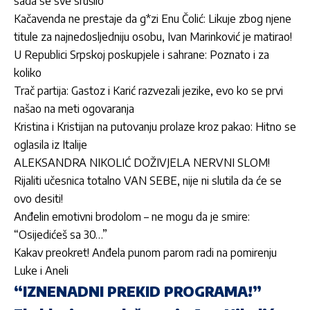
sada se sve srušilo
Kačavenda ne prestaje da g*zi Enu Čolić: Likuje zbog njene
titule za najnedosljedniju osobu, Ivan Marinković je matirao!
U Republici Srpskoj poskupjele i sahrane: Poznato i za
koliko
Trač partija: Gastoz i Karić razvezali jezike, evo ko se prvi
našao na meti ogovaranja
Kristina i Kristijan na putovanju prolaze kroz pakao: Hitno se
oglasila iz Italije
ALEKSANDRA NIKOLIĆ DOŽIVJELA NERVNI SLOM!
Rijaliti učesnica totalno VAN SEBE, nije ni slutila da će se
ovo desiti!
Anđelin emotivni brodolom – ne mogu da je smire:
“Osijedićeš sa 30…”
Kakav preokret! Anđela punom parom radi na pomirenju
Luke i Aneli
“IZNENADNI PREKID PROGRAMA!”