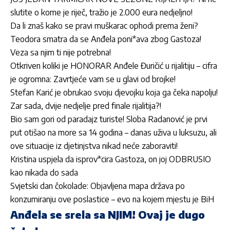
slutite o kome je riječ, tražio je 2.000 eura nedjeljno!
Da li znaš kako se pravi muškarac ophodi prema ženi?
Teodora smatra da se Anđela poni*ava zbog Gastoza!
Veza sa njim ti nije potrebna!
Otkriven koliki je HONORAR Anđele Đuričić u rijalitiju – cifra
je ogromna: Zavrtjeće vam se u glavi od brojke!
Stefan Karić je obrukao svoju djevojku koja ga čeka napolju!
Zar sada, dvije nedjelje pred finale rijalitija?!
Bio sam gori od paradajz turiste! Sloba Radanović je prvi
put otišao na more sa 14 godina – danas uživa u luksuzu, ali
ove situacije iz djetinjstva nikad neće zaboraviti!
Kristina uspjela da isprov*cira Gastoza, on joj ODBRUSIO
kao nikada do sada
Svjetski dan čokolade: Objavljena mapa država po
konzumiranju ove poslastice – evo na kojem mjestu je BiH
Anđela se srela sa NJIM! Ovaj je dugo