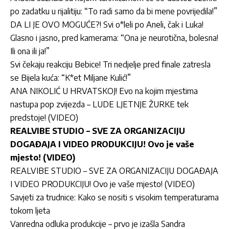
po zadatku u rijalitiju: “To radi samo da bi mene povrijedila!”
DA LI JE OVO MOGUĆE?! Svi o*leli po Aneli, čak i Luka!
Glasno i jasno, pred kamerama: “Ona je neurotična, bolesna!
Ili ona ili ja!”
Svi čekaju reakciju Bebice! Tri nedjelje pred finale zatresla
se Bijela kuća: “K*et Miljane Kulić!”
ANA NIKOLIĆ U HRVATSKOJ! Evo na kojim mjestima
nastupa pop zvijezda – LUDE LJETNJE ŽURKE tek
predstoje! (VIDEO)
REALVIBE STUDIO – SVE ZA ORGANIZACIJU
DOGAĐAJA I VIDEO PRODUKCIJU! Ovo je vaše
mjesto! (VIDEO)
REALVIBE STUDIO – SVE ZA ORGANIZACIJU DOGAĐAJA
I VIDEO PRODUKCIJU! Ovo je vaše mjesto! (VIDEO)
Savjeti za trudnice: Kako se nositi s visokim temperaturama
tokom ljeta
Vanredna odluka produkcije – prvo je izašla Sandra