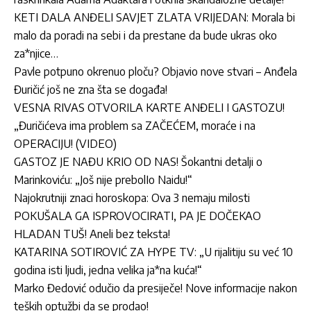
KETI DALA ANĐELI SAVJET ZLATA VRIJEDAN: Morala bi
malo da poradi na sebi i da prestane da bude ukras oko
za*njice…
Pavle potpuno okrenuo ploču? Objavio nove stvari – Anđela
Đuričić još ne zna šta se događa!
VESNA RIVAS OTVORILA KARTE ANĐELI I GASTOZU!
„Đuričićeva ima problem sa ZAČEĆEM, moraće i na
OPERACIJU! (VIDEO)
GASTOZ JE NAĐU KRIO OD NAS! Šokantni detalji o
Marinkoviću: „Još nije prebolIo Naidu!“
Najokrutniji znaci horoskopa: Ova 3 nemaju milosti
POKUŠALA GA ISPROVOCIRATI, PA JE DOČEKAO
HLADAN TUŠ! Aneli bez teksta!
KATARINA SOTIROVIĆ ZA HYPE TV: „U rijalitiju su već 10
godina isti ljudi, jedna velika ja*na kuća!“
Marko Đedović odučio da presiječe! Nove informacije nakon
teških optužbi da se prodao!