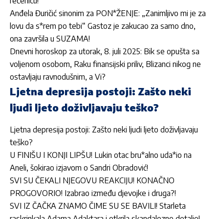
rečenicu!
Anđela Đuričić sinonim za PON*ŽENJE: „Zanimljivo mi je za
lovu da s*rem po tebi“ Gastoz je zakucao za samo dno,
ona završila u SUZAMA!
Dnevni horoskop za utorak, 8. juli 2025: Bik se opušta sa
voljenom osobom, Raku finansijski priliv, Blizanci nikog ne
ostavljaju ravnodušnim, a Vi?
Ljetna depresija postoji: Zašto neki
ljudi ljeto doživljavaju teško?
Ljetna depresija postoji: Zašto neki ljudi ljeto doživljavaju
teško?
U FINIŠU I KONJI LIPŠU! Lukin otac bru*alno uda*io na
Aneli, šokirao izjavom o Sandri Obradović!
SVI SU ČEKALI NJEGOVU REAKCIJU! KONAČNO
PROGOVORIO! Izabrao između djevojke i druga?!
SVI IZ ČAČKA ZNAMO ČIME SU SE BAVILI! Starleta
raskrinkala Adama Adaktara i otkrila skandalozne detalje!