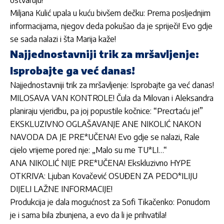
ostvaruju!“
Miljana Kulić upala u kuću bivšem dečku: Prema posljednjim
informacijama, njegov deda pokušao da je spriječi! Evo gdje
se sada nalazi i šta Marija kaže!
Najjednostavniji trik za mršavljenje:
Isprobajte ga već danas!
Najjednostavniji trik za mršavljenje: Isprobajte ga već danas!
MILOSAVA VAN KONTROLE! Čula da Milovan i Aleksandra
planiraju vjeridbu, pa joj popustile kočnice: “Precrtaću je!”
EKSKLUZIVNO OGLAŠAVANJE ANE NIKOLIĆ NAKON
NAVODA DA JE PRE*UČENA! Evo gdje se nalazi, Rale
cijelo vrijeme pored nje: „Malo su me TU*LI…“
ANA NIKOLIĆ NIJE PRE*UČENA! Ekskluzivno HYPE
OTKRIVA: Ljuban Kovačević OSUĐEN ZA PEDO*ILIJU
DIJELI LAŽNE INFORMACIJE!
Produkcija je dala mogućnost za Sofi Tikačenko: Ponudom
je i sama bila zbunjena, a evo da li je prihvatila!