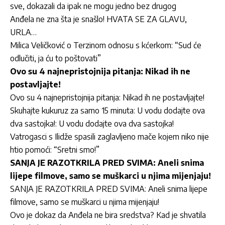
sve, dokazali da ipak ne mogu jedno bez drugog
Anđela ne zna šta je snašlo! HVATA SE ZA GLAVU,
URLA…
Milica Veličković o Terzinom odnosu s kćerkom: “Sud će
odlučiti, ja ću to poštovati”
Ovo su 4 najnepristojnija pitanja: Nikad ih ne
postavljajte!
Ovo su 4 najnepristojnija pitanja: Nikad ih ne postavljajte!
Skuhajte kukuruz za samo 15 minuta: U vodu dodajte ova
dva sastojka!: U vodu dodajte ova dva sastojka!
Vatrogasci s Ilidže spasili zaglavljeno mače kojem niko nije
htio pomoći: “Sretni smo!”
SANJA JE RAZOTKRILA PRED SVIMA: Aneli snima
lijepe filmove, samo se muškarci u njima mijenjaju!
SANJA JE RAZOTKRILA PRED SVIMA: Aneli snima lijepe
filmove, samo se muškarci u njima mijenjaju!
Ovo je dokaz da Anđela ne bira sredstva? Kad je shvatila