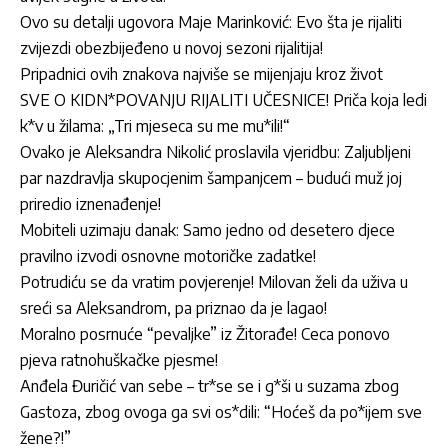
Ovo su detalji ugovora Maje Marinković: Evo šta je rijaliti
zvijezdi obezbijeđeno u novoj sezoni rijalitija!
Pripadnici ovih znakova najviše se mijenjaju kroz život
SVE O KIDN*POVANJU RIJALITI UČESNICE! Priča koja ledi
k*v u žilama: „Tri mjeseca su me mu*ili!“
Ovako je Aleksandra Nikolić proslavila vjeridbu: Zaljubljeni
par nazdravlja skupocjenim šampanjcem – budući muž joj
priredio iznenađenje!
Mobiteli uzimaju danak: Samo jedno od desetero djece
pravilno izvodi osnovne motoričke zadatke!
Potrudiću se da vratim povjerenje! Milovan želi da uživa u
sreći sa Aleksandrom, pa priznao da je lagao!
Moralno posrnuće “pevaljke” iz Žitorađe! Ceca ponovo
pjeva ratnohuškačke pjesme!
Anđela Đuričić van sebe – tr*se se i g*ši u suzama zbog
Gastoza, zbog ovoga ga svi os*dili: “Hoćeš da po*ijem sve
žene?!”