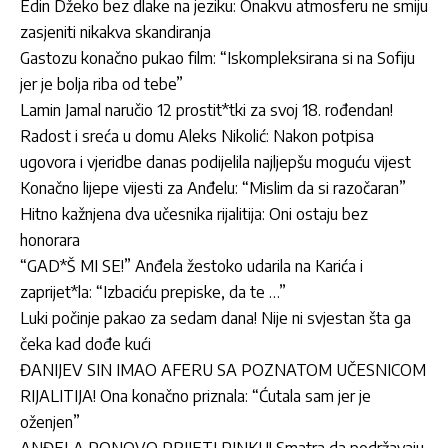
Edin Džeko bez dlake na jeziku: Onakvu atmosferu ne smiju
zasjeniti nikakva skandiranja
Gastozu konačno pukao film: “Iskompleksirana si na Sofiju
jer je bolja riba od tebe”
Lamin Jamal naručio 12 prostit*tki za svoj 18. rođendan!
Radost i sreća u domu Aleks Nikolić: Nakon potpisa
ugovora i vjeridbe danas podijelila najljepšu moguću vijest
Konačno lijepe vijesti za Anđelu: “Mislim da si razočaran”
Hitno kažnjena dva učesnika rijalitija: Oni ostaju bez
honorara
“GAD*Š MI SE!” Anđela žestoko udarila na Karića i
zaprijet*la: “Izbaciću prepiske, da te …”
Luki počinje pakao za sedam dana! Nije ni svjestan šta ga
čeka kad dođe kući
ĐANIJEV SIN IMAO AFERU SA POZNATOM UČESNICOM
RIJALITIJA! Ona konačno priznala: “Ćutala sam jer je
oženjen”