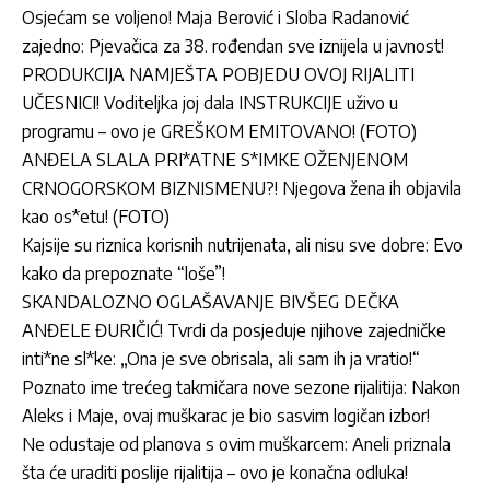
Osjećam se voljeno! Maja Berović i Sloba Radanović
zajedno: Pjevačica za 38. rođendan sve iznijela u javnost!
PRODUKCIJA NAMJEŠTA POBJEDU OVOJ RIJALITI
UČESNICI! Voditeljka joj dala INSTRUKCIJE uživo u
programu – ovo je GREŠKOM EMITOVANO! (FOTO)
ANĐELA SLALA PRI*ATNE S*IMKE OŽENJENOM
CRNOGORSKOM BIZNISMENU?! Njegova žena ih objavila
kao os*etu! (FOTO)
Kajsije su riznica korisnih nutrijenata, ali nisu sve dobre: Evo
kako da prepoznate “loše”!
SKANDALOZNO OGLAŠAVANJE BIVŠEG DEČKA
ANĐELE ĐURIČIĆ! Tvrdi da posjeduje njihove zajedničke
inti*ne sl*ke: „Ona je sve obrisala, ali sam ih ja vratio!“
Poznato ime trećeg takmičara nove sezone rijalitija: Nakon
Aleks i Maje, ovaj muškarac je bio sasvim logičan izbor!
Ne odustaje od planova s ovim muškarcem: Aneli priznala
šta će uraditi poslije rijalitija – ovo je konačna odluka!