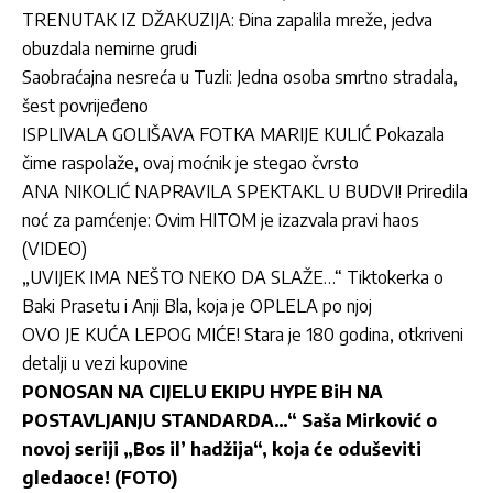
TRENUTAK IZ DŽAKUZIJA: Đina zapalila mreže, jedva
obuzdala nemirne grudi
Saobraćajna nesreća u Tuzli: Jedna osoba smrtno stradala,
šest povrijeđeno
ISPLIVALA GOLIŠAVA FOTKA MARIJE KULIĆ Pokazala
čime raspolaže, ovaj moćnik je stegao čvrsto
ANA NIKOLIĆ NAPRAVILA SPEKTAKL U BUDVI! Priredila
noć za pamćenje: Ovim HITOM je izazvala pravi haos
(VIDEO)
„UVIJEK IMA NEŠTO NEKO DA SLAŽE…“ Tiktokerka o
Baki Prasetu i Anji Bla, koja je OPLELA po njoj
OVO JE KUĆA LEPOG MIĆE! Stara je 180 godina, otkriveni
detalji u vezi kupovine
PONOSAN NA CIJELU EKIPU HYPE BiH NA
POSTAVLJANJU STANDARDA…“ Saša Mirković o
novoj seriji „Bos il’ hadžija“, koja će oduševiti
gledaoce! (FOTO)