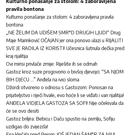
Kulturno ponašanje za stolom: 4 zaboravljena
pravila bontona
Kulturno ponašanje za stolom: 4 zaboravljena pravila
bontona
„NE ŽELIM DA UDIŠEM SMR*D DRUGIH LJUDI“ Drug
Maje Marinković OČAJAN jer ona ponovo ulazi u RIJALITI
SVE JE RADILA IZ KORISTI! Učesnica šutnula dečka pred
kraj rijalitija
Ovi mirisi privlače zmije: Riješite ih se odmah
Gastoz kroz suze progovorio o bivšoj djevojci: “SA NJOM
BIH DJECU …” Anđela na ivici sloma
Džordi otvoreno o odnosu s Gastozom: Ponosan na
prijateljstvo i riječi hvale, evo hoće li se viđati i van rijalitija!
ANĐELA VIDJELA GASTOZA SA SOFI! Nije očekivala da
će se ovo desiti
Gastoz briljira: Bebicu i Daču spustio na zemlju, Sofiju
uzdigao do zvijezda!
Ena klečala pred Pejom: JOŠ JEDAN ŠAM*R ZA NJU!