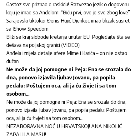
Gastoz sve priznao o raskidu! Razvezao jezik o dogovoru
koju je imao sa Anđelom: “Biću prvi, ovo je sve zbog love”
Sarajevski tiktoker Đenis Hujić Djenkec imao blizak susret
sa IShow Speedom
Bliži se kraj slobode kretanja unutar EU: Pogledajte šta se
dešava na poljskoj granici (VIDEO)
Anđela iznijela detalje afere Mime i Karića – on nije ostao
dužan
Ne može da joj pomogne ni Peja: Ena se srozala do
dna, ponovo izjavila ljubav Jovanu, pa popila
pedalu: Poštujem oca, ali ja ću živjeti sa tom
osobom…
Ne može da joj pomogne ni Peja: Ena se srozala do dna,
ponovo izjavila ljubav Jovanu, pa popila pedalu: Poštujem
oca, ali ja ću živjeti sa tom osobom…
NEZABORAVNA NOĆ U HRVATSKOJ! ANA NIKOLIĆ
ZAPALILA MASU!