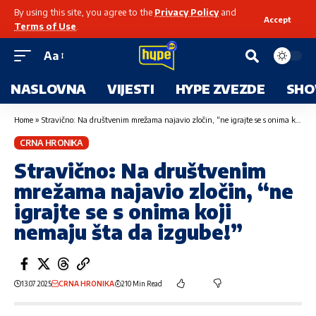
By using this site, you agree to the
Privacy Policy
and
Accept
Terms of Use
.
Aa
NASLOVNA
VIJESTI
HYPE ZVEZDE
SHO
Home
»
Stravično: Na društvenim mrežama najavio zločin, “ne igrajte se s onima koji nemaju šta da izgube!”
CRNA HRONIKA
Stravično: Na društvenim
mrežama najavio zločin, “ne
igrajte se s onima koji
nemaju šta da izgube!”
13.07.2025
CRNA HRONIKA
210 Min Read