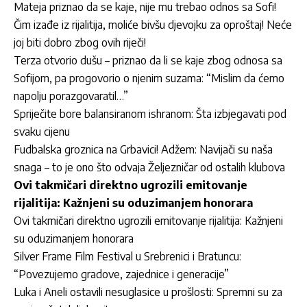
Mateja priznao da se kaje, nije mu trebao odnos sa Sofi!
Čim izađe iz rijalitija, moliće bivšu djevojku za oproštaj! Neće
joj biti dobro zbog ovih riječi!
Terza otvorio dušu – priznao da li se kaje zbog odnosa sa
Sofijom, pa progovorio o njenim suzama: “Mislim da ćemo
napolju porazgovaratil…”
Spriječite bore balansiranom ishranom: Šta izbjegavati pod
svaku cijenu
Fudbalska groznica na Grbavici! Adžem: Navijači su naša
snaga – to je ono što odvaja Željezničar od ostalih klubova
Ovi takmičari direktno ugrozili emitovanje
rijalitija: Kažnjeni su oduzimanjem honorara
Ovi takmičari direktno ugrozili emitovanje rijalitija: Kažnjeni
su oduzimanjem honorara
Silver Frame Film Festival u Srebrenici i Bratuncu:
“Povezujemo gradove, zajednice i generacije”
Luka i Aneli ostavili nesuglasice u prošlosti: Spremni su za