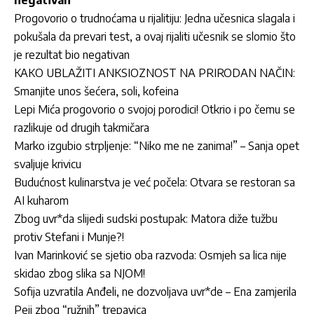
negativan
Progovorio o trudnoćama u rijalitiju: Jedna učesnica slagala i
pokušala da prevari test, a ovaj rijaliti učesnik se slomio što
je rezultat bio negativan
KAKO UBLAŽITI ANKSIOZNOST NA PRIRODAN NAČIN:
Smanjite unos šećera, soli, kofeina
Lepi Mića progovorio o svojoj porodici! Otkrio i po čemu se
razlikuje od drugih takmičara
Marko izgubio strpljenje: “Niko me ne zanima!” – Sanja opet
svaljuje krivicu
Budućnost kulinarstva je već počela: Otvara se restoran sa
AI kuharom
Zbog uvr*da slijedi sudski postupak: Matora diže tužbu
protiv Stefani i Munje?!
Ivan Marinković se sjetio oba razvoda: Osmjeh sa lica nije
skidao zbog slika sa NJOM!
Sofija uzvratila Anđeli, ne dozvoljava uvr*de – Ena zamjerila
Peji zbog “ružnih” trepavica