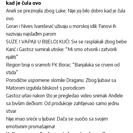
kad je čula ovo
Aneli se preznojila zbog Luke: Nije joj bilo dobro kad je čula
ovo
Goran i Nives Ivanišević uživaju u morskoj idili: Fanovi ih
nazivaju najslađim parom
SUZE I VAPAJI U BIJELOJ KUĆI: Svi se rasplakali zbog bebe
Karić i Gastoz sumirali utiske: “Mi smo otvorili i zatvorili
rijaliti”
Region bruji o sramoti FK Borac: “Banjaluka se crveni od
stida”
Porodične uspomene slomile Draganu: Zbog ljubavi sa
Matorom izgubila bliskost s porodicom
Gastoz urlao nakon što je pregledao video snimak Anđele
sa bivšim dečkom: Od produkcije zahtijevao samo jednu
stvar
Nije imao sreće u ljubavi: Dača se suočio sa svojim
emotivnim promašajima!