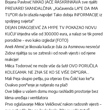
Bojana Pavlović NIKAD JAČE RASKRINKAVA sve rijaliti
PREVARE! SKANDALČINA: „Kačavenda LA*E DA IMA
TU*OR da bi izlazila napolje! Tako dobija INFORMACIJE iz
spoljnjeg svijeta!“
DEJAN DRAGOJEVIĆ ZA HYPE TV POKAZAO NOVU
KUĆU! Vrijedna više od 300.000 eura, a nalazi se tik pored
porodične – evo kako izgleda! (FOTO)
Aneli Ahmić je likovala kada je čula za Asminovu nesreću!
Zidovi rijalitija su se zatresli i od novih vijesti i od njene
reakcije!
Milica Todorović ne može više da šuti! OVO PORUČILA
KOLEGAMA: NE ZNA SE KO SE VIŠE DR*GIRA…
Mali Peja skupio petlju, pa otjerao Enu Čolić kao ke*a:
Ovakvo poni*enje je natjeralo na plač!
Ove biljke u vašem domu mogu rashladiti prostorije bez
klima-uređaja i ventilatora
Prvo oglašavanje Milice Veličković nakon radosnih vijesti –