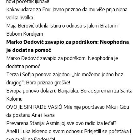
novi početak ljubavi!
Kakav udarac za Enu: Javno priznao da mu više prija njena
velika rivalka
Maja Berović otkrila istinu o odnosu s Jalom Bratom i
Bubom Korelijem
Marko Đedović zavapio za podrškom: Neophodna
je dodatna pomoć
Marko Đedović zavapio za podrškom: Neophodna je
dodatna pomoć
Terza i Sofija ponovo zajedno: „Ne možemo jedno bez
drugog“, Bora priznao greške!
Evropa ponovo dolazi u Banjaluku: Borac spreman za Santa
Kolomu
OVO JE SIN RADE VASIĆ! Mile nije podržavao Miku i Gibu
da postanu Ana i Ivana
Prevarena Stanija: Asmin joj sve ovo radio iza leđa!?
Aneli i Luka iskreno o svom odnosu: Prisjetili se početaka i
sve svalili na Đedovića!