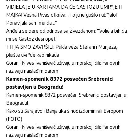
VIDJELA JE U KARTAMA DA ĆE GASTOZU UMR*JETI
MAJKA! Vesna Rivas otkriva: „To ju je gušilo i ub*jalo!
Ponavljala sam mu da…“
Anđela se pere od odnosa sa Zvezdanom: “Voljela bih da
mi se Gastoz desi opet”
TI I JA SMO ZAVRŠILI: Pukla veza Stefani i Munjeza,
pljušte uvr*de kao nikada
Goran i Nives Ivanišević uživaju u morskoj idili: Fanovi ih
nazivaju najslađim parom
Kamen-spomenik 8372 posvećen Srebrenici
postavljen u Beogradu!
Kamen-spomenik 8372 posvećen Srebrenici postavljen u
Beogradu!
Kako su Sarajevo i Banjaluka sinoć izdominirali Evropom
(FOTO)
Goran i Nives Ivanišević uživaju u morskoj idili: Fanovi ih
nazivaju najslađim parom