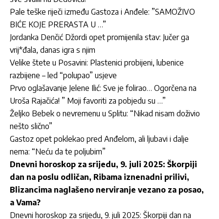
Pale teške riječi između Gastoza i Anđele: ”SAMOŽIVO
BIĆE KOJE PRERASTA U …”
Jordan­ka Denčić Džordi opet promijenila stav: Jučer ga
vrij*đala, danas igra s njim
Velike štete u Posavini: Plastenici probijeni, lubenice
razbijene – led “polupao” usjeve
Prvo oglašavanje Jelene Ilić: Sve je folirao… Ogorčena na
Uroša Rajačića! ” Moji favoriti za pobjedu su …”
Željko Bebek o nevremenu u Splitu: “Nikad nisam doživio
nešto slično”
Gastoz opet poklekao pred Anđelom, ali ljubavi i dalje
nema: “Neću da te poljubim”
Dnevni horoskop za srijedu, 9. juli 2025: Škorpiji
dan na poslu odličan, Ribama iznenadni prilivi,
Blizancima naglašeno nerviranje vezano za posao,
a Vama?
Dnevni horoskop za srijedu, 9. juli 2025: Škorpiji dan na