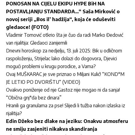
PONOSAN NA CIJELU EKIPU HYPE BiH NA
POSTAVLJANJU STANDARDA…“ Saša Mirković o
novoj seriji „Bos il’ hadžija“, koja će oduševiti
gledaoce! (FOTO)
Vladimir Tomović otkrio šta je čuo da radi Marko Đedović
van rijalitija: Gledaoci zanijemili
Dnevni horoskop za nedjelju, 13. juli 2025: Bik u odličnom
raspoloženju, Strijelac lako dolazi do dogovora, Djevici
mogući problemi u krugu porodice, a Vama?
Ovaj MUŠKARAC je sve priznao o Miljani Kulić! “KOND*M
JE LETIO PO DVORIŠTU“ (VIDEO)
Ovakvo poniženje od nje Gastoz nije mogao ni da sanja!
“Obična gnj*da bez dinara”
Hranili ga granulama za pse! Slijedi li tužba nakon izlaska iz
rijalitija?
Edin Džeko bez dlake na jeziku: Onakvu atmosferu
ne smiju zasjeniti nikakva skandiranja