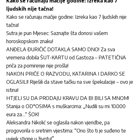
Kako se računaju mačije godine: Izreka kao 7
ljudskih nije tačna!
Kako se računaju mačije godine: Izreka kao 7 ljudskih nije
tačna!
Sutra je pun Mjesec: Saznajte šta donosi vašem
horoskopskom znaku!
ANĐELA ĐURIČIĆ DOTAKLA SAMO DNO! Za sva
vremena dobila ŠUT-KARTU od Gastoza – PATETIČNA
priča za pomirenje nije prošla!
NAKON PRIČE O RAZVODU, KATARINA I DARKO SE
OGLASILI! Riješili da stave tačku na sve špekulacije – ovo je
istina!
HTJELI SU DA PRODAJU KRAVU DA BI BILI SA MNOM!
Stanija o OD*OSIMA s muškarcima: „Nudili su mi 10.000
eura za…“ ŠOK!
Aleksandra Nikolić se oglasila nakon vjeridbe, pa
progovorila o sretnim vijestima: “Ono što ti je suđeno te
uvijek stigne u životu!”