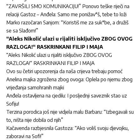
“ZAVRŠILI SMO KOMUNIKACIJU!” Ponovo teške riječi na
relaciji Gastoz – Anđela: Samo me ponižav*š, tebe to loži
Marko razočaran Sanjom: “Koristiš me za suk*be, a družiš
se sa Slađom!”
“Aleks Nikolić ulazi u rijaliti isključivo ZBOG OVOG
RAZLOGA!“ RASKRINKANI FILIP I MAJA
“Aleks Nikolić ulazi u rijaliti isključivo ZBOG OVOG
RAZLOGA!“ RASKRINKANI FILIP I MAJA
Ovo su četiri upozorenja da naša crijeva trebaju pomoć
Anelina majka zgrožena zbog ovoga: Oplela po njemu zbog
vrijeđanja samohranih majki
Anđela ostavljena na cjedilu: I posljednji saveznik stao uz
Sofiju!
Terzina porodica još nije vidjela malu Barbaru: “Izbegavali su
to, ništa nije dobila od njih”
Kačavenda razbjesnila Gastoza: “Ako voliš svoju djevojku,
zaboravi na Sofi!”