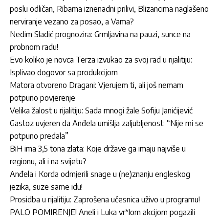
poslu odličan, Ribama iznenadni prilivi, Blizancima naglašeno
nerviranje vezano za posao, a Vama?
Nedim Sladić prognozira: Grmljavina na pauzi, sunce na
probnom radu!
Evo koliko je novca Terza izvukao za svoj rad u rijalitiju:
Isplivao dogovor sa produkcijom
Matora otvoreno Dragani: Vjerujem ti, ali još nemam
potpuno povjerenje
Velika žalost u rijalitiju: Sada mnogi žale Sofiju Janićijević
Gastoz uvjeren da Anđela umišlja zaljubljenost: “Nije mi se
potpuno predala”
BiH ima 3,5 tona zlata: Koje države ga imaju najviše u
regionu, ali i na svijetu?
Anđela i Korda odmjerili snage u (ne)znanju engleskog
jezika, suze same idu!
Prosidba u rijalitiju: Zaprošena učesnica uživo u programu!
PALO POMIRENJE! Aneli i Luka vr*lom akcijom pogazili