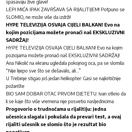
spasavaju žive glave!
LEPI MIĆA IPAK ZAVRŠAVA SA RIJALITIJEM! Potpuno se
SLOMIO, ne može više da izdrži!
HYPE TELEVIZIJA OSVAJA CIJELI BALKAN! Evo na
kojim pozicijama možete pronaći naš EKSKLUZIVNI
SADRŽAJ!
HYPE TELEVIZIJA OSVAJA CIJELI BALKAN! Evo na kojim
pozicijama možete pronaći naš EKSKLUZIVNI SADRŽAJ!
Ana Nikolić na ekranu ugledala pokojnog oca, pa se slomila:
“Nije lijepo sve što se dešavalo, ali…”
U Trebinje stigao još jedan helikopter: Gasi se najkritičnije
požarište
BIO SAM DOBAR OTAC PRVOM DJETETU: Ivan otkrio da
li se kaje što više vremena nije posvetio nasljednicima
Progovorio o trudnoćama u rijalitiju: Jedna
učesnica slagala i pokušala da prevari test, a ovaj
rijaliti učesnik se slomio što je rezultat bio