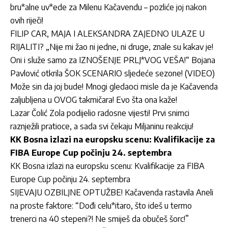
bru*alne uv*ede za Milenu Kačavendu – pozliće joj nakon
ovih riječi!
FILIP CAR, MAJA I ALEKSANDRA ZAJEDNO ULAZE U
RIJALITI? „Nije mi žao ni jedne, ni druge, znale su kakav je!
Oni i služe samo za IZNOŠENJE PRLJ*VOG VEŠA!“ Bojana
Pavlović otkrila ŠOK SCENARIO sljedeće sezone! (VIDEO)
Može sin da joj bude! Mnogi gledaoci misle da je Kačavenda
zaljubljena u OVOG takmičara! Evo šta ona kaže!
Lazar Čolić Zola podijelio radosne vijesti! Prvi snimci
raznježili pratioce, a sada svi čekaju Miljaninu reakciju!
KK Bosna izlazi na europsku scenu: Kvalifikacije za
FIBA Europe Cup počinju 24. septembra
KK Bosna izlazi na europsku scenu: Kvalifikacije za FIBA
Europe Cup počinju 24. septembra
SIJEVAJU OZBILJNE OPTUŽBE! Kačavenda rastavila Aneli
na proste faktore: “Dođi celu*itaro, što ideš u termo
trenerci na 40 stepeni?! Ne smiješ da obučeš šorc!”