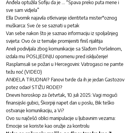
Anđela optužila Sofiju da je … “Spava preko puta mene i
sve sam vidjela”
Ella Dvornik najavila otkrivanje identiteta mister*oznog
muškarca: Sve će se saznati u petak
Van sebe nakon što je saznao informaciju iz spoljašnjeg
svijeta: Ovo će iz temalje promijeniti finiš rijalitija
Aneli podivljala zbog komunikacije sa Slađom Poršelinom,
izdala mu POSLJEDNJU opomenu pred isključenje!
Rasplamsali se požari u Hercegovini: Vatrogasci ne pamte
težu noć (VIDEO)
ANĐELA TRUDNA!? Fanovi tvrde da ih je jedan Gastozov
potez odao! STIŽU RODE!?
Dnevni horoskop za četvrtak, 10. juli 2025: Vagi mogući
finansijski gubici, Škorpiji napet dan u poslu, Bik teško
ostvaruje komunikaciju, a Vi?
Ovo su najčešći oblici manipulacije u ljubavnim vezama:
Emocije se koriste kao oružje za kontrolu