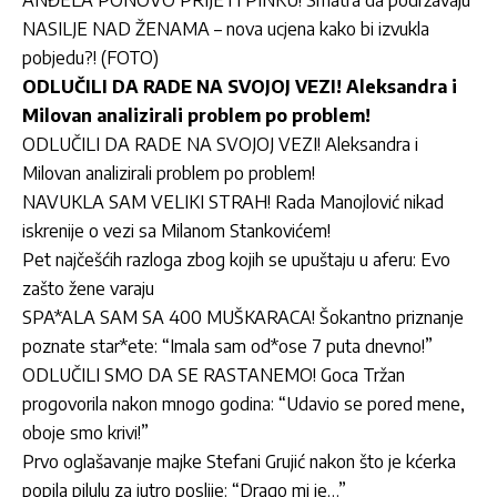
ANĐELA PONOVO PRIJETI PINKU! Smatra da podržavaju
NASILJE NAD ŽENAMA – nova ucjena kako bi izvukla
pobjedu?! (FOTO)
ODLUČILI DA RADE NA SVOJOJ VEZI! Aleksandra i
Milovan analizirali problem po problem!
ODLUČILI DA RADE NA SVOJOJ VEZI! Aleksandra i
Milovan analizirali problem po problem!
NAVUKLA SAM VELIKI STRAH! Rada Manojlović nikad
iskrenije o vezi sa Milanom Stankovićem!
Pet najčešćih razloga zbog kojih se upuštaju u aferu: Evo
zašto žene varaju
SPA*ALA SAM SA 400 MUŠKARACA! Šokantno priznanje
poznate star*ete: “Imala sam od*ose 7 puta dnevno!”
ODLUČILI SMO DA SE RASTANEMO! Goca Tržan
progovorila nakon mnogo godina: “Udavio se pored mene,
oboje smo krivi!”
Prvo oglašavanje majke Stefani Grujić nakon što je kćerka
popila pilulu za jutro poslije: “Drago mi je…”