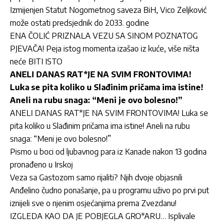
Izmijenjen Statut Nogometnog saveza BiH, Vico Zeljković
može ostati predsjednik do 2033. godine
ENA ČOLIĆ PRIZNALA VEZU SA SINOM POZNATOG
PJEVAČA! Peja istog momenta izašao iz kuće, više ništa
neće BITI ISTO
ANELI DANAS RAT*JE NA SVIM FRONTOVIMA!
Luka se pita koliko u Slađinim pričama ima istine!
Aneli na rubu snaga: “Meni je ovo bolesno!”
ANELI DANAS RAT*JE NA SVIM FRONTOVIMA! Luka se
pita koliko u Slađinim pričama ima istine! Aneli na rubu
snaga: “Meni je ovo bolesno!”
Pismo u boci od ljubavnog para iz Kanade nakon 13 godina
pronađeno u Irskoj
Veza sa Gastozom samo rijaliti? Njih dvoje objasnili
Anđelino čudno ponašanje, pa u programu uživo po prvi put
iznijeli sve o njenim osjećanjima prema Zvezdanu!
IZGLEDA KAO DA JE POBJEGLA GRO*ARU… Isplivale