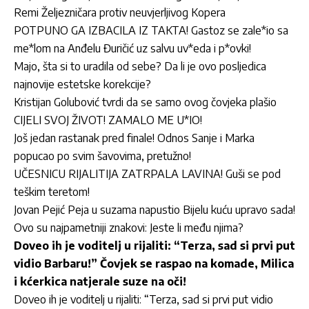
Remi Željezničara protiv neuvjerljivog Kopera
POTPUNO GA IZBACILA IZ TAKTA! Gastoz se zale*io sa
me*lom na Anđelu Đuričić uz salvu uv*eda i p*ovki!
Majo, šta si to uradila od sebe? Da li je ovo posljedica
najnovije estetske korekcije?
Kristijan Golubović tvrdi da se samo ovog čovjeka plašio
CIJELI SVOJ ŽIVOT! ZAMALO ME U*IO!
Još jedan rastanak pred finale! Odnos Sanje i Marka
popucao po svim šavovima, pretužno!
UČESNICU RIJALITIJA ZATRPALA LAVINA! Guši se pod
teškim teretom!
Jovan Pejić Peja u suzama napustio Bijelu kuću upravo sada!
Ovo su najpametniji znakovi: Jeste li među njima?
Doveo ih je voditelj u rijaliti: “Terza, sad si prvi put
vidio Barbaru!” Čovjek se raspao na komade, Milica
i kćerkica natjerale suze na oči!
Doveo ih je voditelj u rijaliti: “Terza, sad si prvi put vidio