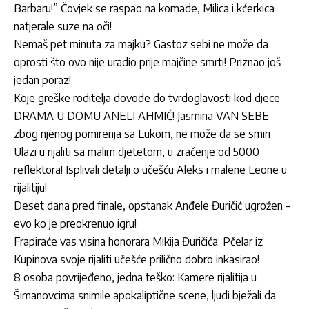
Barbaru!” Čovjek se raspao na komade, Milica i kćerkica
natjerale suze na oči!
Nemaš pet minuta za majku? Gastoz sebi ne može da
oprosti što ovo nije uradio prije majčine smrti! Priznao još
jedan poraz!
Koje greške roditelja dovode do tvrdoglavosti kod djece
DRAMA U DOMU ANELI AHMIĆ! Jasmina VAN SEBE
zbog njenog pomirenja sa Lukom, ne može da se smiri
Ulazi u rijaliti sa malim djetetom, u zračenje od 5000
reflektora! Isplivali detalji o učešću Aleks i malene Leone u
rijalitiju!
Deset dana pred finale, opstanak Anđele Đuričić ugrožen –
evo ko je preokrenuo igru!
Frapiraće vas visina honorara Mikija Đuričića: Pčelar iz
Kupinova svoje rijaliti učešće prilično dobro inkasirao!
8 osoba povrijeđeno, jedna teško: Kamere rijalitija u
Šimanovcima snimile apokaliptične scene, ljudi bježali da