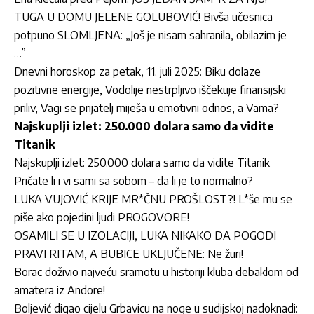
TUGA U DOMU JELENE GOLUBOVIĆ! Bivša učesnica
potpuno SLOMLJENA: „Još je nisam sahranila, obilazim je
…”
Dnevni horoskop za petak, 11. juli 2025: Biku dolaze
pozitivne energije, Vodolije nestrpljivo iščekuje finansijski
priliv, Vagi se prijatelj miješa u emotivni odnos, a Vama?
Najskuplji izlet: 250.000 dolara samo da vidite
Titanik
Najskuplji izlet: 250.000 dolara samo da vidite Titanik
Pričate li i vi sami sa sobom – da li je to normalno?
LUKA VUJOVIĆ KRIJE MR*ČNU PROŠLOST?! L*še mu se
piše ako pojedini ljudi PROGOVORE!
OSAMILI SE U IZOLACIJI, LUKA NIKAKO DA POGODI
PRAVI RITAM, A BUBICE UKLJUČENE: Ne žuri!
Borac doživio najveću sramotu u historiji kluba debaklom od
amatera iz Andore!
Boljević digao cijelu Grbavicu na noge u sudijskoj nadoknadi: