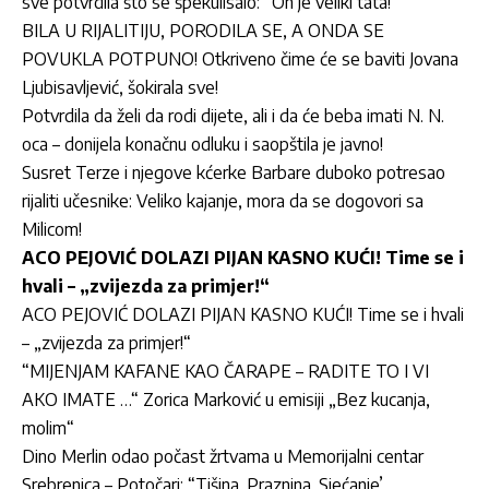
sve potvrdila što se špekulisalo: “On je veliki tata!”
BILA U RIJALITIJU, PORODILA SE, A ONDA SE
POVUKLA POTPUNO! Otkriveno čime će se baviti Jovana
Ljubisavljević, šokirala sve!
Potvrdila da želi da rodi dijete, ali i da će beba imati N. N.
oca – donijela konačnu odluku i saopštila je javno!
Susret Terze i njegove kćerke Barbare duboko potresao
rijaliti učesnike: Veliko kajanje, mora da se dogovori sa
Milicom!
ACO PEJOVIĆ DOLAZI PIJAN KASNO KUĆI! Time se i
hvali – „zvijezda za primjer!“
ACO PEJOVIĆ DOLAZI PIJAN KASNO KUĆI! Time se i hvali
– „zvijezda za primjer!“
“MIJENJAM KAFANE KAO ČARAPE – RADITE TO I VI
AKO IMATE …“ Zorica Marković u emisiji „Bez kucanja,
molim“
Dino Merlin odao počast žrtvama u Memorijalni centar
Srebrenica – Potočari: “Tišina. Praznina. Sjećanje’