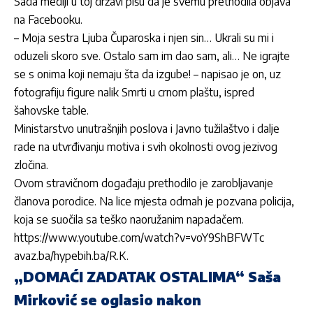
Sada mediji u toj državi pišu da je svemu prethodila objava
na Facebooku.
– Moja sestra Ljuba Čuparoska i njen sin… Ukrali su mi i
oduzeli skoro sve. Ostalo sam im dao sam, ali… Ne igrajte
se s onima koji nemaju šta da izgube! – napisao je on, uz
fotografiju figure nalik Smrti u crnom plaštu, ispred
šahovske table.
Ministarstvo unutrašnjih poslova i Javno tužilaštvo i dalje
rade na utvrđivanju motiva i svih okolnosti ovog jezivog
zločina.
Ovom stravičnom događaju prethodilo je zarobljavanje
članova porodice. Na lice mjesta odmah je pozvana policija,
koja se suočila sa teško naoružanim napadačem.
https://www.youtube.com/watch?v=voY9ShBFWTc
avaz.ba/hypebih.ba/R.K.
„DOMAĆI ZADATAK OSTALIMA“ Saša
Mirković se oglasio nakon