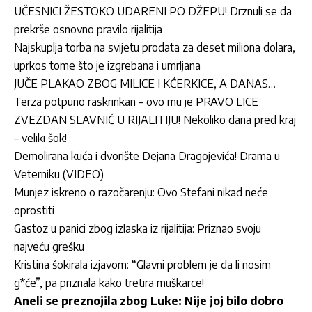
UČESNICI ŽESTOKO UDARENI PO DŽEPU! Drznuli se da
prekrše osnovno pravilo rijalitija
Najskuplja torba na svijetu prodata za deset miliona dolara,
uprkos tome što je izgrebana i umrljana
JUČE PLAKAO ZBOG MILICE I KĆERKICE, A DANAS…
Terza potpuno raskrinkan – ovo mu je PRAVO LICE
ZVEZDAN SLAVNIĆ U RIJALITIJU! Nekoliko dana pred kraj
– veliki šok!
Demolirana kuća i dvorište Dejana Dragojevića! Drama u
Veterniku (VIDEO)
Munjez iskreno o razočarenju: Ovo Stefani nikad neće
oprostiti
Gastoz u panici zbog izlaska iz rijalitija: Priznao svoju
najveću grešku
Kristina šokirala izjavom: “Glavni problem je da li nosim
g*će”, pa priznala kako tretira muškarce!
Aneli se preznojila zbog Luke: Nije joj bilo dobro