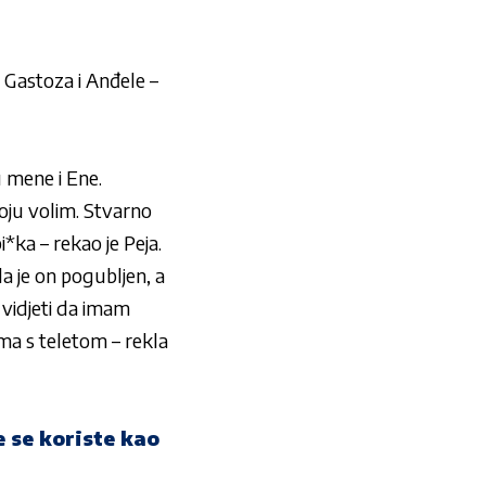
an Gastoza i Anđele –
u mene i Ene.
koju volim. Stvarno
*ka – rekao je Peja.
a je on pogubljen, a
 vidjeti da imam
a s teletom – rekla
e se koriste kao