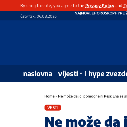
By using this site, you agree to the
Privacy Policy
and
T
NAJNOVIJE
HOROSKOP
HYPE 
Četvrtak, 06.08.2026
naslovna
vijesti
hype zvezd
Home
»
Ne može da joj pomogne ni Peja: Ena se sr
VESTI
Ne može da j