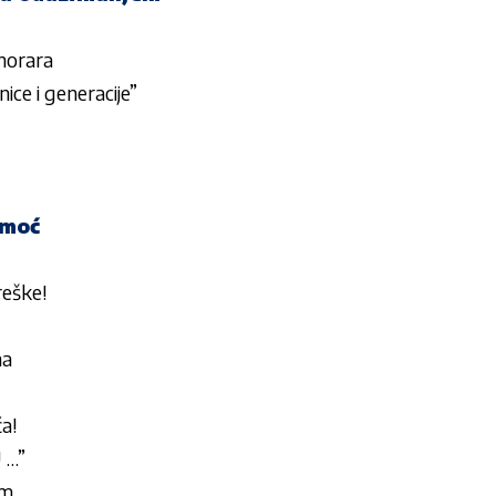
onorara
ice i generacije”
omoć
reške!
na
ća!
 …”
im