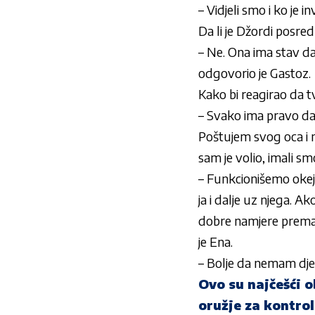
– Vidjeli smo i ko je i
Da li je Džordi posred
– Ne. Ona ima stav da S
odgovorio je Gastoz.
Kako bi reagirao da t
– Svako ima pravo da 
Poštujem svog oca i n
sam je volio, imali s
– Funkcionišemo okej.
ja i dalje uz njega. 
dobre namjere prema 
je Ena.
– Bolje da nemam dje
Ovo su najčešći o
oružje za kontro