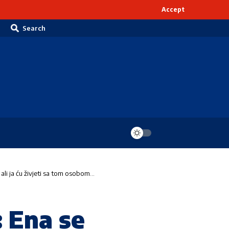
Accept
Search
ali ja ću živjeti sa tom osobom…
 Ena se