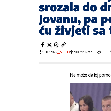
srozala do d
Jovanu, pa po
ću živjeti 
10.07.2025
VESTI
200 Min Read
Ne može da joj pomog