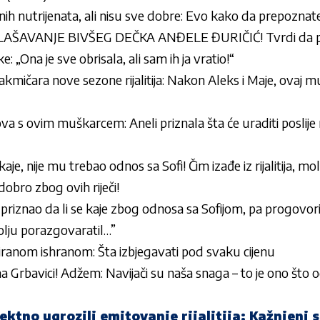
isnih nutrijenata, ali nisu sve dobre: Evo kako da prepoznate
AVANJE BIVŠEG DEČKA ANĐELE ĐURIČIĆ! Tvrdi da pos
e: „Ona je sve obrisala, ali sam ih ja vratio!“
kmičara nove sezone rijalitija: Nakon Aleks i Maje, ovaj m
 s ovim muškarcem: Aneli priznala šta će uraditi poslije rij
aje, nije mu trebao odnos sa Sofi! Čim izađe iz rijalitija, mo
 dobro zbog ovih riječi!
priznao da li se kaje zbog odnosa sa Sofijom, pa progovor
lju porazgovaratil…”
siranom ishranom: Šta izbjegavati pod svaku cijenu
 Grbavici! Adžem: Navijači su naša snaga – to je ono što o
ektno ugrozili emitovanje rijalitija: Kažnjeni