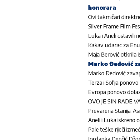
honorara
Ovi takmičari direktn
Silver Frame Film Fes
Luka i Aneli ostavili 
Kakav udarac za Enu: 
Maja Berović otkrila
Marko Đedović z
Marko Đedović zava
Terza i Sofija ponov
Evropa ponovo dolaz
OVO JE SIN RADE VASI
Prevarena Stanija: Asm
Aneli i Luka iskreno o
Pale teške riječi i
Jordan­ka Denčić Džord