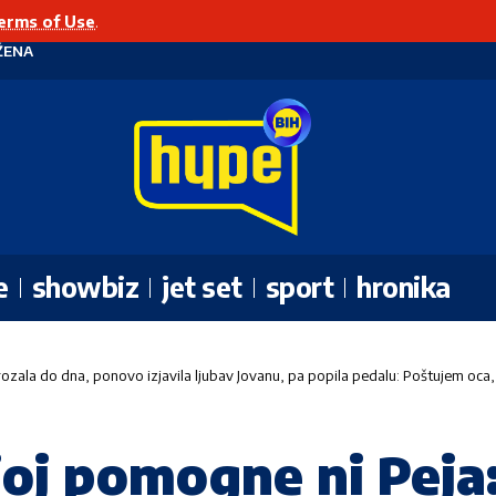
erms of Use
.
ŽENA
e
showbiz
jet set
sport
hronika
ozala do dna, ponovo izjavila ljubav Jovanu, pa popila pedalu: Poštujem oca, 
oj pomogne ni Peja: