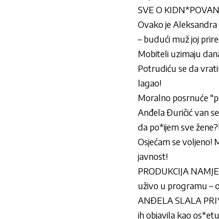
SVE O KIDN*POVANJU R
Ovako je Aleksandra N
– budući muž joj prir
Mobiteli uzimaju dan
Potrudiću se da vrati
lagao!
Moralno posrnuće “pe
Anđela Đuričić van se
da po*ijem sve žene?
Osjećam se voljeno! M
javnost!
PRODUKCIJA NAMJEŠT
uživo u programu –
ANĐELA SLALA PRI
ih objavila kao os*et