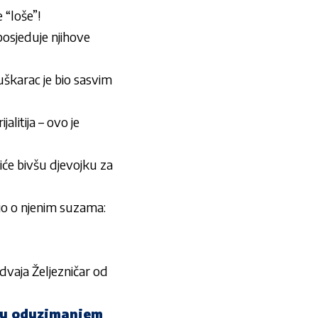
 “loše”!
jeduje njihove
uškarac je bio sasvim
alitija – ovo je
liće bivšu djevojku za
io o njenim suzama:
dvaja Željezničar od
 su oduzimanjem