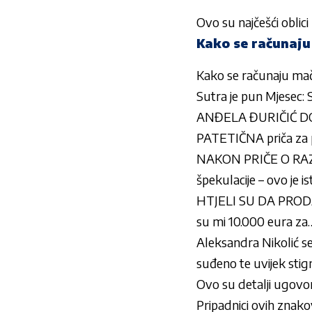
Ovo su najčešći oblic
Kako se računaju 
Kako se računaju mači
Sutra je pun Mjesec:
ANĐELA ĐURIČIĆ DO
PATETIČNA priča za p
NAKON PRIČE O RAZV
špekulacije – ovo je is
HTJELI SU DA PRODA
su mi 10.000 eura za
Aleksandra Nikolić se 
suđeno te uvijek stig
Ovo su detalji ugovora 
Pripadnici ovih znakov