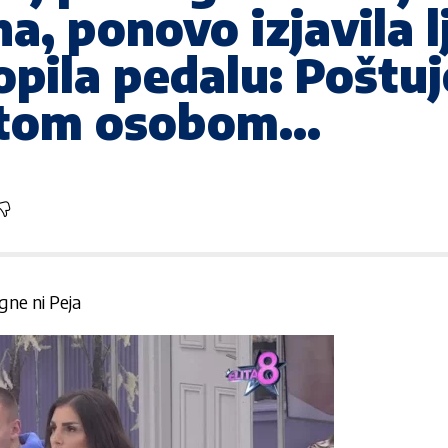
na, ponovo izjavila 
pila pedalu: Poštuje
sa tom osobom…
ne ni Peja