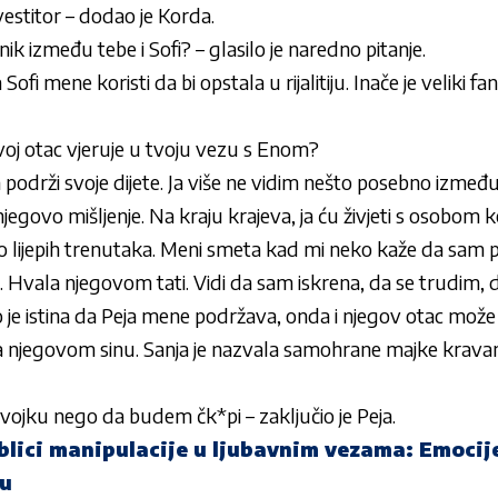
nvestitor – dodao je Korda.
nik između tebe i Sofi? – glasilo je naredno pitanje.
ofi mene koristi da bi opstala u rijalitiju. Inače je veliki f
voj otac vjeruje u tvoju vezu s
Enom
?
podrži svoje dijete. Ja više ne vidim nešto posebno izmeđ
jegovo mišljenje. Na kraju krajeva, ja ću živjeti s osobom 
mo lijepih trenutaka. Meni smeta kad mi neko kaže da sam pi
 Hvala njegovom tati. Vidi da sam iskrena, da se trudim, d
Ako je istina da Peja mene podržava, onda i njegov otac može
njegovom sinu. Sanja je nazvala samohrane majke kravam
vojku nego da budem čk*pi – zaključio je Peja.
blici manipulacije u ljubavnim vezama: Emocij
lu