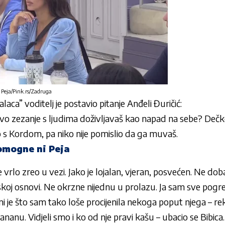
 Peja/Pink.rs/Zadruga
alaca” voditelj je postavio pitanje Anđeli Đuričić:
 zezanje s ljudima doživljavaš kao napad na sebe? Dečko se 
 s Kordom, pa niko nije pomislio da ga muvaš.
omogne ni Peja
e vrlo zreo u vezi. Jako je lojalan, vjeran, posvećen. Ne do
jskoj osnovi. Ne okrzne nijednu u prolazu. Ja sam sve pogreš
 je što sam tako loše procijenila nekoga poput njega – rek
ananu. Vidjeli smo i ko od nje pravi kašu – ubacio se Bibica.