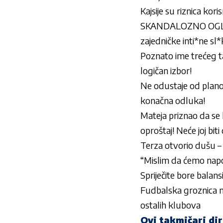
Kajsije su riznica kor
SKANDALOZNO OGLAŠ
zajedničke inti*ne sl*k
Poznato ime trećeg ta
logičan izbor!
Ne odustaje od planova
konačna odluka!
Mateja priznao da se k
oproštaj! Neće joj biti
Terza otvorio dušu – 
“Mislim da ćemo napo
Spriječite bore balan
Fudbalska groznica na
ostalih klubova
Ovi takmičari dir