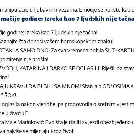
i manipulacije u ljubavnim vezama: Emocije se koriste kao 
mačije godine: Izreka kao 7 ljudskih nije tačna
je godine: Izreka kao 7 ljudskih nije tačna!
 Saznajte šta donosi vašem horoskopskom znaku!
TAKLA SAMO DNO! Za sva vremena dobila ŠUT-KARTU 
omirenje nije prošla!
ODU, KATARINA I DARKO SE OGLASILI! Riješili da stave
tina!
JU KRAVU DA BI BILI SA MNOM! Stanija o OD*OSIMA s m
…“ ŠOK!
oglasila nakon vjeridbe, pa progovorila o sretnim vijestima
ne u životu!”
Maje Marinković: Evo šta je rijaliti zvijezdi obezbijeđeno u n
a najviše se mijenjaju kroz život