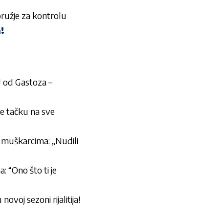
oružje za kontrolu
!
od Gastoza –
 tačku na sve
uškarcima: „Nudili
: “Ono što ti je
ovoj sezoni rijalitija!