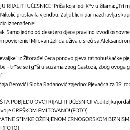
IJALITI UČESNICE! Priča koja ledi k*v u žilama: „Tri mj
ikolić proslavila vjeridbu: Zaljubljeni par nazdravlja s
edio iznenađenje!
ak: Samo jedno od desetero djece pravilno izvodi osnovn
m povjerenje! Milovan želi da uživa u sreći sa Aleksandrom
valjke” iz Žitorađe! Ceca ponovo pjeva ratnohuškačke pj
be – tr*se se i g*ši u suzama zbog Gastoza, zbog ovoga ga
!”
aja Berović i Sloba Radanović zajedno: Pjevačica za 38. ro
A POBJEDU OVOJ RIJALITI UČESNICI! Voditeljka joj da
 ovo je GREŠKOM EMITOVANO! (FOTO)
*ATNE S*IMKE OŽENJENOM CRNOGORSKOM BIZNISMEN
u! (FOTO)