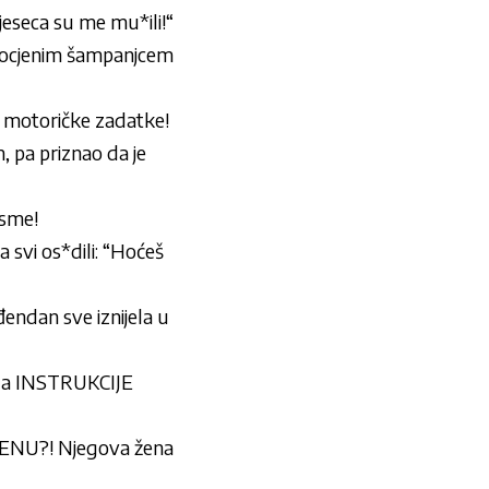
eseca su me mu*ili!“
kupocjenim šampanjcem
e motoričke zadatke!
, pa priznao da je
esme!
 svi os*dili: “Hoćeš
đendan sve iznijela u
la INSTRUKCIJE
U?! Njegova žena