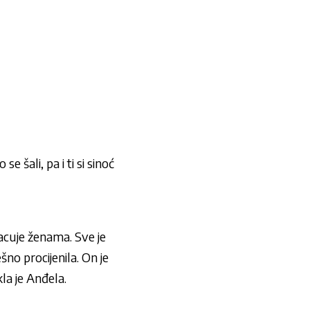
šali, pa i ti si sinoć
bacuje ženama. Sve je
no procijenila. On je
la je Anđela.