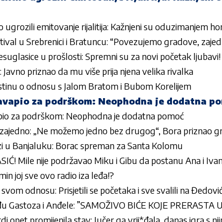
o ugrozili emitovanje rijalitija: Kažnjeni su oduzimanjem h
tival u Srebrenici i Bratuncu: “Povezujemo gradove, zajedn
nesuglasice u prošlosti: Spremni su za novi početak ljubavi!
Javno priznao da mu više prija njena velika rivalka
 istinu o odnosu s Jalom Bratom i Bubom Korelijem
avapio za podrškom: Neophodna je dodatna p
pio za podrškom: Neophodna je dodatna pomoć
o zajedno: „Ne možemo jedno bez drugog“, Bora priznao g
i u Banjaluku: Borac spreman za Santa Kolomu
Ć! Mile nije podržavao Miku i Gibu da postanu Ana i Iva
in joj sve ovo radio iza leđa!?
 svom odnosu: Prisjetili se početaka i sve svalili na Đedovi
zmeđu Gastoza i Anđele: ”SAMOŽIVO BIĆE KOJE PRERASTA U
i opet promijenila stav: Jučer ga vrij*đala, danas igra s nj