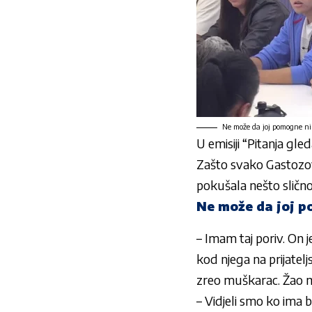
Ne može da joj pomogne ni
U emisiji “Pitanja gled
Zašto svako Gastozovo
pokušala nešto slično
Ne može da joj p
– Imam taj poriv. On j
kod njega na prijatel
zreo muškarac. Žao mi
– Vidjeli smo ko ima b