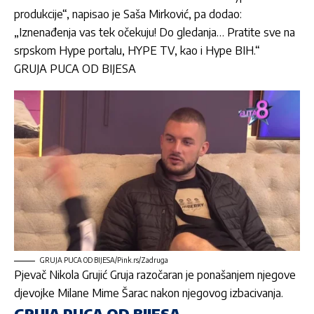
produkcije“, napisao je Saša Mirković, pa dodao:
„Iznenađenja vas tek očekuju! Do gledanja… Pratite sve na
srpskom Hype portalu, HYPE TV, kao i Hype BIH.“
GRUJA PUCA OD BIJESA
GRUJA PUCA OD BIJESA/Pink.rs/Zadruga
Pjevač
Nikola Grujić Gruja
razočaran je ponašanjem njegove
djevojke Milane Mime Šarac nakon njegovog izbacivanja.
GRUJA PUCA OD BIJESA