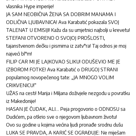
vlasnika Hype imperije!
JA SAM NEOBIČNA ŽENA SA DOBRIM MANAMA I
ODLIČNA LJUBAVNICA! Ava Karabatić pokazala SVOJ
TALENAT U EMISIJI! Kažu da su umjetnici najbolji u krevetu!
STEFANI OTVORENO O SVOJOJ PROŠLOSTI,
tajanstvenom dečku i pismima iz zatv*ra! Taj odnos je moj
najveći bl*m!
FILIP CAR MI JE LAJKOVAO SLIKU! ODUŠEVIO ME JE
IZBOROM FOTKE! Ava Karabatić o DRUGOJ STRANI
popularnog novopečenog tate: „JA MNOGO VOLIM
CRIKVENICU!“
UŽAS na cesti! Marija i Miljana doživjele nezgodu u povratku
iz Makedonije!
HASAN JE ČUDAK, ALI… Peja progovorio o ODNOSU sa
Dudićem, pa otkrio sve o njegovom ljubavnom životu!
Ovo su godine u kojima većina ljudi pronađe srodnu dušu
LUKA SE PRAVDA, A KARIĆ SE OGRAĐUJE: Ne miješam