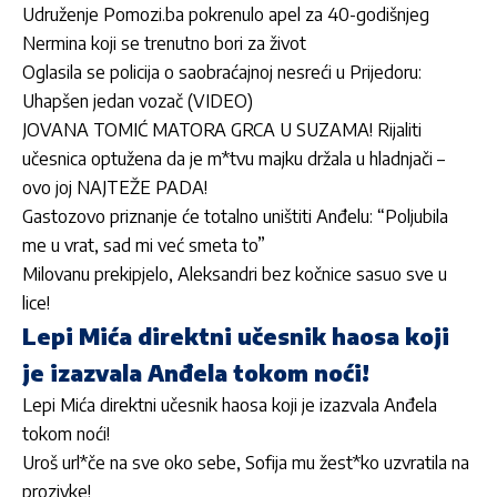
Udruženje Pomozi.ba pokrenulo apel za 40-godišnjeg
Nermina koji se trenutno bori za život
Oglasila se policija o saobraćajnoj nesreći u Prijedoru:
Uhapšen jedan vozač (VIDEO)
JOVANA TOMIĆ MATORA GRCA U SUZAMA! Rijaliti
učesnica optužena da je m*tvu majku držala u hladnjači –
ovo joj NAJTEŽE PADA!
Gastozovo priznanje će totalno uništiti Anđelu: “Poljubila
me u vrat, sad mi već smeta to”
Milovanu prekipjelo, Aleksandri bez kočnice sasuo sve u
lice!
Lepi Mića direktni učesnik haosa koji
je izazvala Anđela tokom noći!
Lepi Mića direktni učesnik haosa koji je izazvala Anđela
tokom noći!
Uroš url*če na sve oko sebe, Sofija mu žest*ko uzvratila na
prozivke!