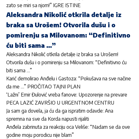
zato se miri sa njom!” IGRE ISTINE
Aleksandra Nikolić otkrila detalje iz
braka sa Urošem! Otvorila dušu i o
pomirenju sa Milovanom: “Definitivno
ću biti sama …”
Aleksandra Nikolić otkrila detalje iz braka sa Urošem!
Otvorila dušu i o pomirenju sa Milovanom: “Definitivno ću
biti sama …”
Karić demolirao Anđelu i Gastoza: “Pokušava na sve načine
da me …” PROČITAO TAJNI PLAN
‘Lažni’ Emir Đulović vreba fanove: Upozorenje na prevare
PECA LAZIĆ ZAVRŠIO U URGENTNOM CENTRU
Ja sam ga dovela, ja ću da ga ispratim odavde: Ana
spremna na sve da Korda napusti rijaliti
Anđela zabrinuta za reakciju oca Veliše: “Nadam se da ove
godine moju porodicu nije blam”