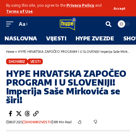
By using this site, you agree to the
Privacy Policy
and
Accept
Terms of Use
.
Aa
NASLOVNA
VIJESTI
HYPE ZVEZDE
SHO
Home
»
HYPE HRVATSKA ZAPOČEO PROGRAM I U SLOVENIJI! Imperija Saše Mirkovića se širi!
SHOWBIZ
VESTI
HYPE HRVATSKA ZAPOČEO
PROGRAM I U SLOVENIJI!
Imperija Saše Mirkovića se
širi!
08.07.2025
SHOWBIZ
VESTI
189 Min Read