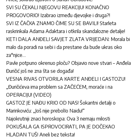
SVI SU ČEKALI NJEGOVU REAKCIJU! KONAČNO
PROGOVORIO! Izabrao između djevojke i druga?!
SVI IZ ČAČKA ZNAMO ČIME SU SE BAVILI! Starleta
raskrinkala Adama Adaktara i otkrila skandalozne detalje!
KETI DALA ANĐELI SAVJET ZLATA VRIJEDAN: Morala bi
malo da poradi na sebi i da prestane da bude ukras oko
za*njice…
Pavle potpuno okrenuo ploču? Objavio nove stvari – Anđela
Đuričić još ne zna šta se događa!
VESNA RIVAS OTVORILA KARTE ANĐELI I GASTOZU!
„Đuričićeva ima problem sa ZAČEĆEM, moraće i na
OPERACIJU! (VIDEO)
GASTOZ JE NAĐU KRIO OD NAS! Šokantni detalji o
Marinkoviću: „Još nije prebolIo Naidu!“
Najokrutniji znaci horoskopa: Ova 3 nemaju milosti
POKUŠALA GA ISPROVOCIRATI, PA JE DOČEKAO
HLADAN TUŠ! Aneli bez teksta!