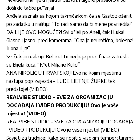
došli do tačke pu*anja!
Anđela saznala sa kojom takmičarkom će se Gastoz oženiti
po zadatku u rijalitiju: “To radi samo da bi mene povrijedila!”
DA LI JE OVO MOGUĆE?! Svi o*leli po Aneli, čak i Luka!
Glasno i jasno, pred kamerama: “Ona je neurotična, bolesna!
Ili ona ili ja!”
Svi čekaju reakciju Bebice! Tri nedjelje pred finale zatresla
se Bijela kuća: “K*et Miljane Kulić!”
ANA NIKOLIĆ U HRVATSKOJ! Evo na kojim mjestima
nastupa pop zvijezda – LUDE LJETNJE ŽURKE tek
predstoje! (VIDEO)
REALVIBE STUDIO – SVE ZA ORGANIZACIJU
DOGAĐAJA I VIDEO PRODUKCIJU! Ovo je vaše
mjesto! (VIDEO)
REALVIBE STUDIO – SVE ZA ORGANIZACIJU DOGAĐAJA
I VIDEO PRODUKCIJU! Ovo je vaše mjesto! (VIDEO)
Savjeti za trudnice: Kako se nositi s visokim temperaturama