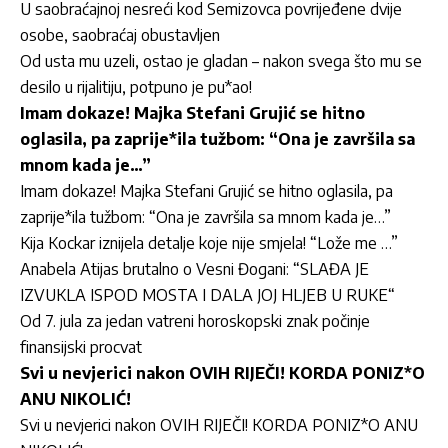
U saobraćajnoj nesreći kod Semizovca povrijeđene dvije
osobe, saobraćaj obustavljen
Od usta mu uzeli, ostao je gladan – nakon svega što mu se
desilo u rijalitiju, potpuno je pu*ao!
Imam dokaze! Majka Stefani Grujić se hitno
oglasila, pa zaprije*ila tužbom: “Ona je završila sa
mnom kada je…”
Imam dokaze! Majka Stefani Grujić se hitno oglasila, pa
zaprije*ila tužbom: “Ona je završila sa mnom kada je…”
Kija Kockar iznijela detalje koje nije smjela! “Lože me …”
Anabela Atijas brutalno o Vesni Đogani: “SLAĐA JE
IZVUKLA ISPOD MOSTA I DALA JOJ HLJEB U RUKE“
Od 7. jula za jedan vatreni horoskopski znak počinje
finansijski procvat
Svi u nevjerici nakon OVIH RIJEČI! KORDA PONIZ*O
ANU NIKOLIĆ!
Svi u nevjerici nakon OVIH RIJEČI! KORDA PONIZ*O ANU