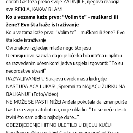
obrlati Gastoza preko svoje ZADNJICE, njegova reakcija
sve REKLA, KAKAV BLAM!
Ko u vezama kaže prvo: “Volim te” – muškarci ili
žene? Evo šta kaže istraživanje
Ko u vezama kaže prvo: “Volim te” – muškarci ili žene? Evo
šta kaže istraživanje
Ovi znakovi izgledaju mlađe nego što jesu
U emisiji uživo saznala da joj je kćerka bila inti*na u rijalitiju
sa razvedenim učesnikom! Jedva uspjela izgovoriti: “To su
neoprostive stvari!”
RAZ*ALJIVANJE! U Sarajevu uvijek masa ljudi gdje
NASTUPA ACA LUKAS! „Spremni za NAJJAČU ŽURKU NA
BALKANU!“ (Foto/Video)
NE MOŽE SE PASTI NIŽE! Anđela pokušala da izmanipuliše
Gastoza svojim atributima, on je ohladio: “To se neće desiti.
Izvini što sam odbio najbolje du*e…”
OBEZBJEĐENJE HITNO ULETILO U BIJELU KUĆU!
Neviđeno na*ilje u rijalitiju! Gastoz najgore prošao! Svi su