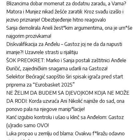
Blizancima dobar momenat za dodatnu zaradu, a Vama?
Matora i Munjez nikad žešće zaratili: Kroz svađu izašlo i
jezivo priznanje! Obezbjeđenje hitno reagovalo
Sanja demolirala Aneli žest*kim argumentima, ona je urn*še
najgorim prozivkama!
Diskvalifikacija za Anđelu – Gastoz joj ne da da napusti
imanje?! Uzavrele strasti u rijalitiju
ŠOK PREOKRET: Marko i Sanja postali zaštitnici Anđele
Đuričić, zajedničkim snagama udarili na Gastoza!
Selektor Bećiragić saopštio širi spisak igrača pred start
priprema za “Eurobasket 2025”
NE ŽELIM DA BUDEM SA DJEVOJKOM KOJA NE MOŽE
DA RODI: Korda uzvraća Ani Nikolić najniže do sad, ona
ponovo pala na njegove manip*lacije!
Karić izgubio kontrolu i ušao u klinč sa Anđelom: Gastoz
(u)radio samo OVO!
Luka propao u zemlju od blama: Ovakvu f*liražu odavno