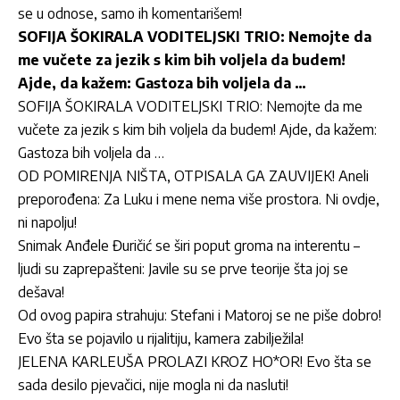
se u odnose, samo ih komentarišem!
SOFIJA ŠOKIRALA VODITELJSKI TRIO: Nemojte da
me vučete za jezik s kim bih voljela da budem!
Ajde, da kažem: Gastoza bih voljela da …
SOFIJA ŠOKIRALA VODITELJSKI TRIO: Nemojte da me
vučete za jezik s kim bih voljela da budem! Ajde, da kažem:
Gastoza bih voljela da …
OD POMIRENJA NIŠTA, OTPISALA GA ZAUVIJEK! Aneli
preporođena: Za Luku i mene nema više prostora. Ni ovdje,
ni napolju!
Snimak Anđele Đuričić se širi poput groma na interentu –
ljudi su zaprepašteni: Javile su se prve teorije šta joj se
dešava!
Od ovog papira strahuju: Stefani i Matoroj se ne piše dobro!
Evo šta se pojavilo u rijalitiju, kamera zabilježila!
JELENA KARLEUŠA PROLAZI KROZ HO*OR! Evo šta se
sada desilo pjevačici, nije mogla ni da nasluti!