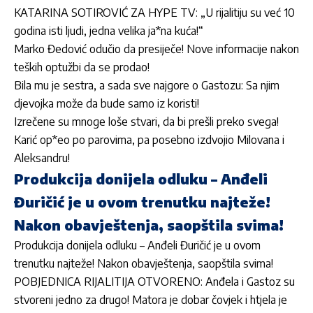
KATARINA SOTIROVIĆ ZA HYPE TV: „U rijalitiju su već 10
godina isti ljudi, jedna velika ja*na kuća!“
Marko Đedović odučio da presiječe! Nove informacije nakon
teških optužbi da se prodao!
Bila mu je sestra, a sada sve najgore o Gastozu: Sa njim
djevojka može da bude samo iz koristi!
Izrečene su mnoge loše stvari, da bi prešli preko svega!
Karić op*eo po parovima, pa posebno izdvojio Milovana i
Aleksandru!
Produkcija donijela odluku – Anđeli
Đuričić je u ovom trenutku najteže!
Nakon obavještenja, saopštila svima!
Produkcija donijela odluku – Anđeli Đuričić je u ovom
trenutku najteže! Nakon obavještenja, saopštila svima!
POBJEDNICA RIJALITIJA OTVORENO: Anđela i Gastoz su
stvoreni jedno za drugo! Matora je dobar čovjek i htjela je