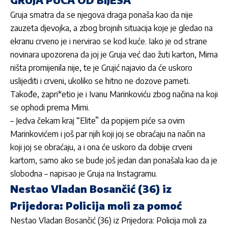
Gruja smatra da se njegova draga ponaša kao da nije
zauzeta djevojka, a zbog brojnih situacija koje je gledao na
ekranu crveno je i nervirao se kod kuće. Iako je od strane
novinara upozorena da joj je Gruja već dao žuti karton, Mima
ništa promijenila nije, te je Grujić najavio da će uskoro
uslijediti i crveni, ukoliko se hitno ne dozove pameti.
Takođe, zapri*etio je i Ivanu Marinkoviću zbog načina na koji
se ophodi prema Mimi.
– Jedva čekam kraj “Elite” da popijem piće sa ovim
Marinkovićem i još par njih koji joj se obraćaju na način na
koji joj se obraćaju, a i ona će uskoro da dobije crveni
kartom, samo ako se bude još jedan dan ponašala kao da je
slobodna – napisao je Gruja na Instagramu.
Nestao Vladan Bosančić (36) iz
Prijedora: Policija moli za pomoć
Nestao Vladan Bosančić (36) iz Prijedora: Policija moli za