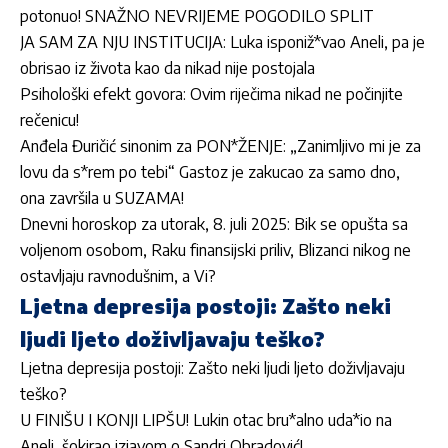
potonuo! SNAŽNO NEVRIJEME POGODILO SPLIT
JA SAM ZA NJU INSTITUCIJA: Luka isponiž*vao Aneli, pa je
obrisao iz života kao da nikad nije postojala
Psihološki efekt govora: Ovim riječima nikad ne počinjite
rečenicu!
Anđela Đuričić sinonim za PON*ŽENJE: „Zanimljivo mi je za
lovu da s*rem po tebi“ Gastoz je zakucao za samo dno,
ona završila u SUZAMA!
Dnevni horoskop za utorak, 8. juli 2025: Bik se opušta sa
voljenom osobom, Raku finansijski priliv, Blizanci nikog ne
ostavljaju ravnodušnim, a Vi?
Ljetna depresija postoji: Zašto neki
ljudi ljeto doživljavaju teško?
Ljetna depresija postoji: Zašto neki ljudi ljeto doživljavaju
teško?
U FINIŠU I KONJI LIPŠU! Lukin otac bru*alno uda*io na
Aneli, šokirao izjavom o Sandri Obradović!