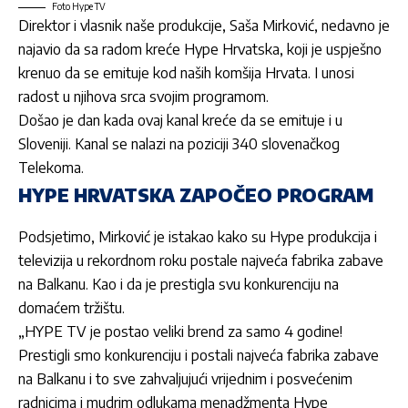
Foto Hype TV
Direktor i vlasnik naše produkcije,
Saša Mirković
, nedavno je
najavio da sa radom kreće
Hype Hrvatska,
koji je uspješno
krenuo da se emituje kod naših komšija Hrvata. I unosi
radost u njihova srca svojim programom.
Došao je dan kada ovaj kanal kreće da se emituje i u
Sloveniji. Kanal se nalazi na poziciji 340 slovenačkog
Telekoma.
HYPE HRVATSKA ZAPOČEO PROGRAM
Podsjetimo,
Mirković
je istakao kako su
Hype produkcija
i
televizija u rekordnom roku postale najveća fabrika zabave
na Balkanu. Kao i da je prestigla svu konkurenciju na
domaćem tržištu.
„HYPE TV je postao veliki brend za samo 4 godine!
Prestigli smo konkurenciju i postali najveća fabrika zabave
na Balkanu i to sve zahvaljujući vrijednim i posvećenim
radnicima i mudrim odlukama menadžmenta Hype