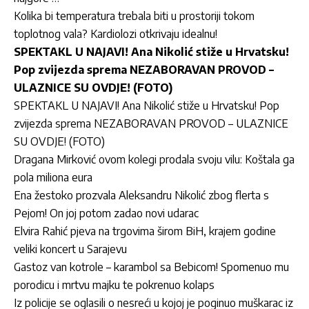
Kolika bi temperatura trebala biti u prostoriji tokom
toplotnog vala? Kardiolozi otkrivaju idealnu!
SPEKTAKL U NAJAVI! Ana Nikolić stiže u Hrvatsku!
Pop zvijezda sprema NEZABORAVAN PROVOD –
ULAZNICE SU OVDJE! (FOTO)
SPEKTAKL U NAJAVI! Ana Nikolić stiže u Hrvatsku! Pop
zvijezda sprema NEZABORAVAN PROVOD – ULAZNICE
SU OVDJE! (FOTO)
Dragana Mirković ovom kolegi prodala svoju vilu: Koštala ga
pola miliona eura
Ena žestoko prozvala Aleksandru Nikolić zbog flerta s
Pejom! On joj potom zadao novi udarac
Elvira Rahić pjeva na trgovima širom BiH, krajem godine
veliki koncert u Sarajevu
Gastoz van kotrole – karambol sa Bebicom! Spomenuo mu
porodicu i mrtvu majku te pokrenuo kolaps
Iz policije se oglasili o nesreći u kojoj je poginuo muškarac iz