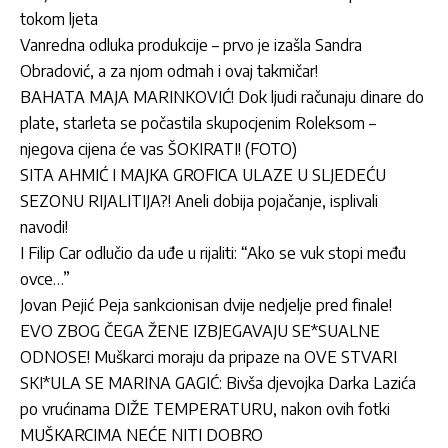
tokom ljeta
Vanredna odluka produkcije – prvo je izašla Sandra
Obradović, a za njom odmah i ovaj takmičar!
BAHATA MAJA MARINKOVIĆ! Dok ljudi računaju dinare do
plate, starleta se počastila skupocjenim Roleksom –
njegova cijena će vas ŠOKIRATI! (FOTO)
SITA AHMIĆ I MAJKA GROFICA ULAZE U SLJEDEĆU
SEZONU RIJALITIJA?! Aneli dobija pojačanje, isplivali
navodi!
I Filip Car odlučio da uđe u rijaliti: “Ako se vuk stopi među
ovce…”
Jovan Pejić Peja sankcionisan dvije nedjelje pred finale!
EVO ZBOG ČEGA ŽENE IZBJEGAVAJU SE*SUALNE
ODNOSE! Muškarci moraju da pripaze na OVE STVARI
SKI*ULA SE MARINA GAGIĆ: Bivša djevojka Darka Lazića
po vrućinama DIŽE TEMPERATURU, nakon ovih fotki
MUŠKARCIMA NEĆE NITI DOBRO