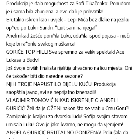
Produkcija je dala mogućnost za Sofi Tikačenko: Ponudom
je i sama bila zbunjena, a evo da li je prihvatila!
Brutalno iskren kao i uvijek – Lepi Mića bez dlake na jeziku
op*eo po Luki i Sandri: “Ljut sam na njega!”
Aneli nikad žešće poni*ila Luku, uda*ila ispod pojasa – riječi
koje bi ra*orile svakog muškarca!
GORIĆE TOP HILL! Sve spremno za veliki spektakl Ace
Lukasa u Budvi!
Još dvoje bivših finalista rijalitija uhvaćeno na licu mjesta: Oni
će također biti dio naredne sezone?
NJIH TROJE NAPUSTILO BIJELU KUĆU! Produkcija
saopštila javno, svi se neprijatno iznenadili!
VLADIMIR TOMOVIĆ NIKAD ISKRENIJE O ANĐELI
ĐURIČIĆ! Želi da je OŽENI nakon što se vrati u Crnu Goru?!
Zamijenio je kraljicu za dvorsku ludu! Sofija svojim stavom
urnisala Luku! Ovo je jako kvarno, ne mogu da vjerujem!
ANĐELA ĐURIČIĆ BRUTALNO PONIŽENA! Pokušala da