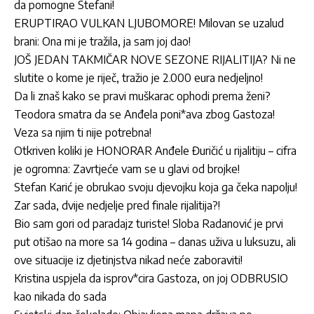
da pomogne Stefani!
ERUPTIRAO VULKAN LJUBOMORE! Milovan se uzalud
brani: Ona mi je tražila, ja sam joj dao!
JOŠ JEDAN TAKMIČAR NOVE SEZONE RIJALITIJA? Ni ne
slutite o kome je riječ, tražio je 2.000 eura nedjeljno!
Da li znaš kako se pravi muškarac ophodi prema ženi?
Teodora smatra da se Anđela poni*ava zbog Gastoza!
Veza sa njim ti nije potrebna!
Otkriven koliki je HONORAR Anđele Đuričić u rijalitiju – cifra
je ogromna: Zavrtjeće vam se u glavi od brojke!
Stefan Karić je obrukao svoju djevojku koja ga čeka napolju!
Zar sada, dvije nedjelje pred finale rijalitija?!
Bio sam gori od paradajz turiste! Sloba Radanović je prvi
put otišao na more sa 14 godina – danas uživa u luksuzu, ali
ove situacije iz djetinjstva nikad neće zaboraviti!
Kristina uspjela da isprov*cira Gastoza, on joj ODBRUSIO
kao nikada do sada