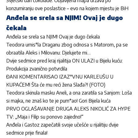
Svjetski dan čokolade: Objavljena mapa država po
konzumiranju ove poslastice – evo na kojem mjestu je BiH
Anđela se srela sa NJIM! Ovaj je dugo
čekala
Anđela se srela sa NJIM! Ovaj je dugo čekala
Teodora urnis*la Draganu zbog odnosa s Matorom, pa se
obraatila Aleks i Milovanu: Djelujete mi…
Dvije sedmice pred kraj rijalitija ON ULAZI u Bijelu kuću:
Produkcija zvanično potvrdila
ĐANI KOMENTARISAO IZAZ*VNU KARLEUŠU U
KUPAĆEM! Šta će mu reći žena Slađa?! (FOTO)
Teodora skinula masku Aneli, a ona zaratila sa Sanjom: Loša
si majka, ne znaš ko te je pum*ao! Gori Bijela kuća
PRVO OGLAŠAVANJE DRUGA ALEKS NIKOLIĆ ZA HYPE
TV: „Maja i Filip su ponovo zajedno!“
Anđela i Gastoz zapečatili svoje učešće u rijalitiju dvije
sedmice prije finala!