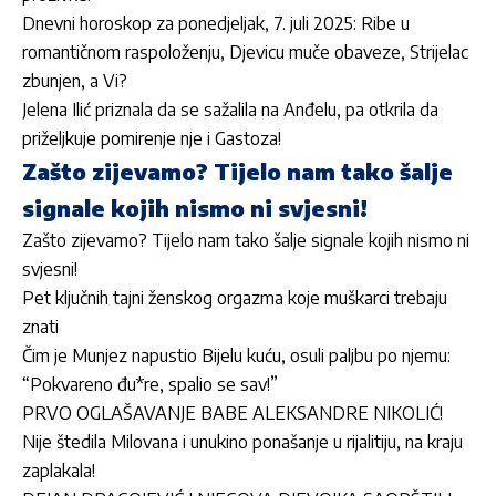
Dnevni horoskop za ponedjeljak, 7. juli 2025: Ribe u
romantičnom raspoloženju, Djevicu muče obaveze, Strijelac
zbunjen, a Vi?
Jelena Ilić priznala da se sažalila na Anđelu, pa otkrila da
priželjkuje pomirenje nje i Gastoza!
Zašto zijevamo? Tijelo nam tako šalje
signale kojih nismo ni svjesni!
Zašto zijevamo? Tijelo nam tako šalje signale kojih nismo ni
svjesni!
Pet ključnih tajni ženskog orgazma koje muškarci trebaju
znati
Čim je Munjez napustio Bijelu kuću, osuli paljbu po njemu:
“Pokvareno đu*re, spalio se sav!”
PRVO OGLAŠAVANJE BABE ALEKSANDRE NIKOLIĆ!
Nije štedila Milovana i unukino ponašanje u rijalitiju, na kraju
zaplakala!