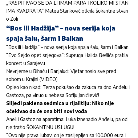
„RASPITIVAO SE DA LI IMAM PARA I KOLIKO MI STAN
IMA KVADRATA“ Matea Stanković otkrila šokantne stvari
o Zoli
“Bos ili Hadžija” – nova serija koja
spaja šalu, šarm i Balkan
“Bos ili Hadžija” – nova serija koja spaja šalu, šarm i Balkan
“Evo Sejdo opet snjegova”: Supruga Halida Bešlića pratila
koncert u Sarajevu
Nevrijeme u Bihaću i Banjaluci: Vjetar nosio sve pred
sobom u Krajini (VIDEO)
Opleo kao nikad: Terza pokušao da zakuca za dno Anđelu i
Gastoza, pa vinuo u nebesa Sofiju Janićijević!
Slijedi paklena sedmica u rijalitiju: Niko nije
očekivao da će ona biti novi vođa
Aneli i Gastoz na aparatima: Luka iznenadio Anđelu, pa od
nje tražio ŠOKANTNU USLUGU!
“Ovo nije prava ljubav, on je zaslijepljen sa 100.000 eura i