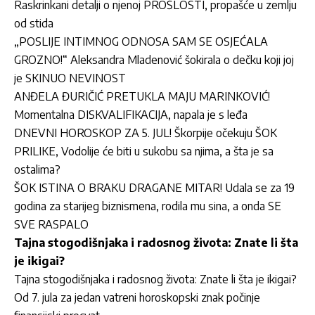
Raskrinkani detalji o njenoj PROŠLOSTI, propašće u zemlju
od stida
„POSLIJE INTIMNOG ODNOSA SAM SE OSJEĆALA
GROZNO!“ Aleksandra Mladenović šokirala o dečku koji joj
je SKINUO NEVINOST
ANĐELA ĐURIČIĆ PRETUKLA MAJU MARINKOVIĆ!
Momentalna DISKVALIFIKACIJA, napala je s leđa
DNEVNI HOROSKOP ZA 5. JUL! Škorpije očekuju ŠOK
PRILIKE, Vodolije će biti u sukobu sa njima, a šta je sa
ostalima?
ŠOK ISTINA O BRAKU DRAGANE MITAR! Udala se za 19
godina za starijeg biznismena, rodila mu sina, a onda SE
SVE RASPALO
Tajna stogodišnjaka i radosnog života: Znate li šta
je ikigai?
Tajna stogodišnjaka i radosnog života: Znate li šta je ikigai?
Od 7. jula za jedan vatreni horoskopski znak počinje