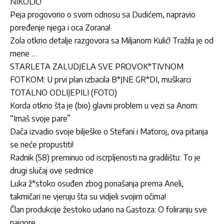
NIKOLIĆ!
Peja progovorio o svom odnosu sa Dudićem, napravio
poređenje njega i oca Zorana!
Zola otkrio detalje razgovora sa Miljanom Kulić! Tražila je od
mene …
STARLETA ZALUDJELA SVE PROVOK*TIVNOM
FOTKOM: U prvi plan izbacila B*JNE GR*DI, muškarci
TOTALNO ODLIJEPILI (FOTO)
Korda otkrio šta je (bio) glavni problem u vezi sa Anom:
“Imaš svoje pare”
Dača izvadio svoje bilješke o Stefani i Matoroj, ova pitanja
se neće propustiti!
Radnik (58) preminuo od iscrpljenosti na gradilištu: To je
drugi slučaj ove sedmice
Luka ž*stoko osuđen zbog ponašanja prema Aneli,
takmičari ne vjeruju šta su vidjeli svojim očima!
Član produkcije žestoko udario na Gastoza: O foliranju sve
najgore …