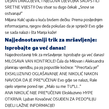
DEJAN DRAGOJEVIĆ I NJEGOVA DJEVOJKA SAOPŠTILI
SRETNE VIJESTI! Ovu stvar su dugo čekali: „Snovi se
ostvaruju!“
Miljana Kulić upala u kuću bivšem dečku: Prema posljednjim
informacijama, njegov deda pokušao da je spriječi! Evo gdje
se sada nalazi i šta Marija kaže!
Najjednostavniji trik za mršavljenje:
Isprobajte ga već danas!
Najjednostavniji trik za mršavljenje: Isprobajte ga već danas!
MILOSAVA VAN KONTROLE! Čula da Milovan i Aleksandra
planiraju vjeridbu, pa joj popustile kočnice: “Precrtaću je!”
EKSKLUZIVNO OGLAŠAVANJE ANE NIKOLIĆ NAKON
NAVODA DA JE PRE*UČENA! Evo gdje se nalazi, Rale
cijelo vrijeme pored nje: „Malo su me TU*LI…“
ANA NIKOLIĆ NIJE PRE*UČENA! Ekskluzivno HYPE
OTKRIVA: Ljuban Kovačević OSUĐEN ZA PEDO*ILIJU
DIJELI LAŽNE INFORMACIJE!