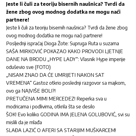
Jeste li čuli za teoriju bisernih naušnica? Tvrdi da
žene zbog ovog modnog dodatka ne mogu naći
partnere!
Jeste li čuli za teoriju bisernih naušnica? Tvrdi da žene zbog
ovog modnog dodatka ne mogu naći partnere!
Posljednji ispraćaj Dioga Žote: Supruga Ruta u suzama
SAŠA MIRKOVIĆ POKAZAO KAKO PROVODI LJETNJE
DANE NA BRODU „HYPE LADY“: Vlasnik Hype imperije
oduševio sve (FOTO)
„NISAM ZNAO DA ĆE UMRIJETI NAKON SAT
VREMENA“ Gastoz otkrio poslednji razgovor sa majkom,
ovo ga NAJVIŠE BOLI?!
PRETUČENA MIMI MERCEDEZ! Reperka sva u
modricama i podlivima, otkrila šta se desilo
ŠOK! Evo koliko GODINA IMA JELENA GOLUBOVIĆ, svi su
mislili da je mlađa
SLAĐA LAZIĆ O AFERI SA STARIJIM MUŠKARCEM!