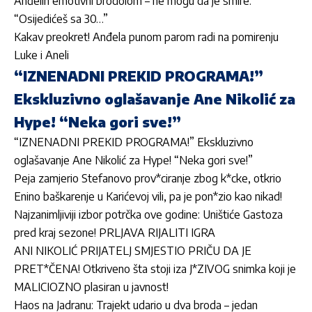
Anđelin emotivni brodolom – ne mogu da je smire:
“Osijedićeš sa 30…”
Kakav preokret! Anđela punom parom radi na pomirenju
Luke i Aneli
“IZNENADNI PREKID PROGRAMA!”
Ekskluzivno oglašavanje Ane Nikolić za
Hype! “Neka gori sve!”
“IZNENADNI PREKID PROGRAMA!” Ekskluzivno
oglašavanje Ane Nikolić za Hype! “Neka gori sve!”
Peja zamjerio Stefanovo prov*ciranje zbog k*cke, otkrio
Enino baškarenje u Karićevoj vili, pa je pon*zio kao nikad!
Najzanimljiviji izbor potrčka ove godine: Uništiće Gastoza
pred kraj sezone! PRLJAVA RIJALITI IGRA
ANI NIKOLIĆ PRIJATELJ SMJESTIO PRIČU DA JE
PRET*ČENA! Otkriveno šta stoji iza J*ZIVOG snimka koji je
MALICIOZNO plasiran u javnost!
Haos na Jadranu: Trajekt udario u dva broda – jedan