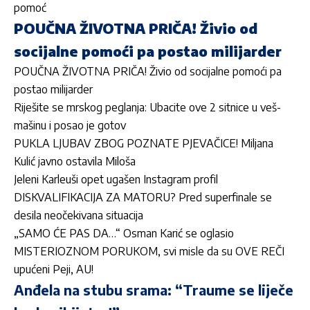
pomoć
POUČNA ŽIVOTNA PRIČA! Živio od
socijalne pomoći pa postao milijarder
POUČNA ŽIVOTNA PRIČA! Živio od socijalne pomoći pa
postao milijarder
Riješite se mrskog peglanja: Ubacite ove 2 sitnice u veš-
mašinu i posao je gotov
PUKLA LJUBAV ZBOG POZNATE PJEVAČICE! Miljana
Kulić javno ostavila Miloša
Jeleni Karleuši opet ugašen Instagram profil
DISKVALIFIKACIJA ZA MATORU? Pred superfinale se
desila neočekivana situacija
„SAMO ĆE PAS DA…“ Osman Karić se oglasio
MISTERIOZNOM PORUKOM, svi misle da su OVE REČI
upućeni Peji, AU!
Anđela na stubu srama: “Traume se liječe