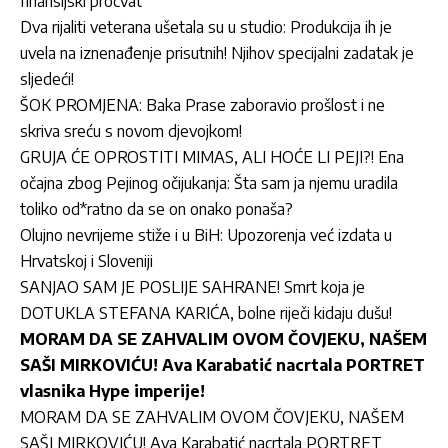
finansijski procvat
Dva rijaliti veterana ušetala su u studio: Produkcija ih je
uvela na iznenađenje prisutnih! Njihov specijalni zadatak je
sljedeći!
ŠOK PROMJENA: Baka Prase zaboravio prošlost i ne
skriva sreću s novom djevojkom!
GRUJA ĆE OPROSTITI MIMAS, ALI HOĆE LI PEJI?! Ena
očajna zbog Pejinog očijukanja: Šta sam ja njemu uradila
toliko od*ratno da se on onako ponaša?
Olujno nevrijeme stiže i u BiH: Upozorenja već izdata u
Hrvatskoj i Sloveniji
SANJAO SAM JE POSLIJE SAHRANE! Smrt koja je
DOTUKLA STEFANA KARIĆA, bolne riječi kidaju dušu!
MORAM DA SE ZAHVALIM OVOM ČOVJEKU, NAŠEM
SAŠI MIRKOVIĆU! Ava Karabatić nacrtala PORTRET
vlasnika Hype imperije!
MORAM DA SE ZAHVALIM OVOM ČOVJEKU, NAŠEM
SAŠI MIRKOVIĆU! Ava Karabatić nacrtala PORTRET