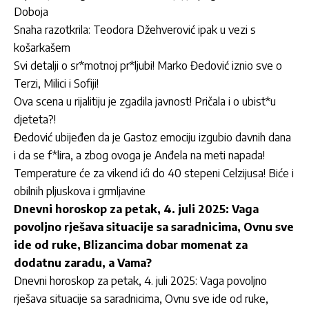
Doboja
Snaha razotkrila: Teodora Džehverović ipak u vezi s
košarkašem
Svi detalji o sr*motnoj pr*ljubi! Marko Đedović iznio sve o
Terzi, Milici i Sofiji!
Ova scena u rijalitiju je zgadila javnost! Pričala i o ubist*u
djeteta?!
Đedović ubijeđen da je Gastoz emociju izgubio davnih dana
i da se f*lira, a zbog ovoga je Anđela na meti napada!
Temperature će za vikend ići do 40 stepeni Celzijusa! Biće i
obilnih pljuskova i grmljavine
Dnevni horoskop za petak, 4. juli 2025: Vaga
povoljno rješava situacije sa saradnicima, Ovnu sve
ide od ruke, Blizancima dobar momenat za
dodatnu zaradu, a Vama?
Dnevni horoskop za petak, 4. juli 2025: Vaga povoljno
rješava situacije sa saradnicima, Ovnu sve ide od ruke,