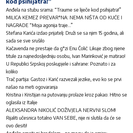
kod psihijatra!”
Anđela na stubu srama: “Traume se liječe kod psihijatra!”
MILICA KEMEZ PREVAR*NA: NEMA NIŠTA OD KUĆE I
NAGRADE “Moja agonija traje…”
Stefana Karića izdao prijatelj: Druži se sa njim 15 godina, ali
sada se sve srušilo
Kačavenda ne prestaje da g*zi Enu Čolić: Likuje zbog njene
titule za najnedosljedniju osobu, Ivan Marinković je matirao!
U Republici Srpskoj poskupjele i sahrane: Poznato i za
koliko
Trač partija: Gastoz i Karić razvezali jezike, evo ko se prvi
našao na meti ogovaranja
Kristina i Kristijan na putovanju prolaze kroz pakao: Hitno se
oglasila iz Italije
ALEKSANDRA NIKOLIĆ DOŽIVJELA NERVNI SLOM!
Rijaliti učesnica totalno VAN SEBE, nije ni slutila da će se
ovo desiti!