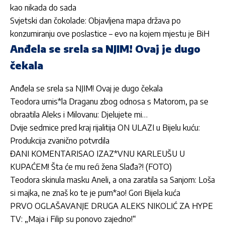
kao nikada do sada
Svjetski dan čokolade: Objavljena mapa država po
konzumiranju ove poslastice – evo na kojem mjestu je BiH
Anđela se srela sa NJIM! Ovaj je dugo
čekala
Anđela se srela sa NJIM! Ovaj je dugo čekala
Teodora urnis*la Draganu zbog odnosa s Matorom, pa se
obraatila Aleks i Milovanu: Djelujete mi…
Dvije sedmice pred kraj rijalitija ON ULAZI u Bijelu kuću:
Produkcija zvanično potvrdila
ĐANI KOMENTARISAO IZAZ*VNU KARLEUŠU U
KUPAĆEM! Šta će mu reći žena Slađa?! (FOTO)
Teodora skinula masku Aneli, a ona zaratila sa Sanjom: Loša
si majka, ne znaš ko te je pum*ao! Gori Bijela kuća
PRVO OGLAŠAVANJE DRUGA ALEKS NIKOLIĆ ZA HYPE
TV: „Maja i Filip su ponovo zajedno!“