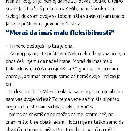
Nema nikog, ti i ja, nemoj da me zaj*bavaš. Odakle ti toliko
suza? Je l’ ti p*šaš preko dana? Mila, nemaš konkretan
razlog i dok sam ovdje sa tobom ništa strašno nisam uradio.
Ja tebe poštujem – govorio je Gastoz.
“Moraš da imaš malo fleksibilnosti”
– Ti mene poštuješ – pitala je ona.
– Za moj pojam ja te poštujem. Neka neko drugi zna bolje, a
onda ćeš i njemu da nađeš mane. Moraš da imaš malo
fleksibilnosti, ti ćeš da osjediš sa 30 godina, alo. Ja imam
energiju, a ti imaš energiju samo da tjeraš svoje – rekao je
on.
– Da li si čuo da je Milena rekla da sam se ja promijenila čim
sam vas dvoje vidjela? To nema veze sa tim šta si pričao,
nego sa tim što sam vidjela – rekla je Anđela.
– Moraš da shvatiš da ne možeš da me kontrolišeš, ne
znam ni što ti se objašnjavam. Hoću i nije mi teško samo da
shvatiš da tu nema ništa. Prestani da se bacaš na roštilj.