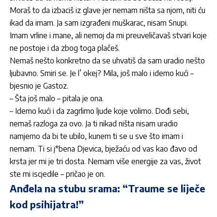
Moraš to da izbaciš iz glave jer nemam ništa sa njom, niti ću
ikad da imam. Ja sam izgrađeni muškarac, nisam Snupi.
Imam vrline i mane, ali nemoj da mi preuveličavaš stvari koje
ne postoje i da zbog toga plačeš.
Nemaš nešto konkretno da se uhvatiš da sam uradio nešto
ljubavno. Smiri se. Je l’ okej? Mila, još malo i idemo kući –
bjesnio je Gastoz.
– Šta još malo – pitala je ona.
– Idemo kući i da zagrlimo ljude koje volimo. Dođi sebi,
nemaš razloga za ovo. Ja ti nikad ništa nisam uradio
namjerno da bi te ubilo, kunem ti se u sve što imam i
nemam. Ti si j*bena Djevica, bježaću od vas kao đavo od
krsta jer mi je tri dosta. Nemam više energije za vas, život
ste mi iscjedile – pričao je on.
Anđela na stubu srama: “Traume se liječe
kod psihijatra!”