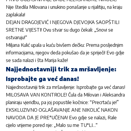
Nije štedila Milovana i unukino ponašanje u rijalitiju, na kraju
zaplakala!
DEJAN DRAGOJEVIĆ I NJEGOVA DJEVOJKA SAOPŠTILI
SRETNE VIJESTI! Ovu stvar su dugo čekali: „Snovi se
ostvaruju!“
Miljana Kulić upala u kuću bivšem dečku: Prema posljednjim
informacijama, njegov deda pokušao da je spriječi! Evo gdje
se sada nalazi i šta Marija kaže!
Najjednostavniji trik za mršavljenje:
Isprobajte ga već danas!
Najjednostavniji trik za mršavljenje: Isprobajte ga već danas!
MILOSAVA VAN KONTROLE! Čula da Milovan i Aleksandra
planiraju vjeridbu, pa joj popustile kočnice: “Precrtaću je!”
EKSKLUZIVNO OGLAŠAVANJE ANE NIKOLIĆ NAKON
NAVODA DA JE PRE*UČENA! Evo gdje se nalazi, Rale
cijelo vrijeme pored nje: „Malo su me TU*LI…“