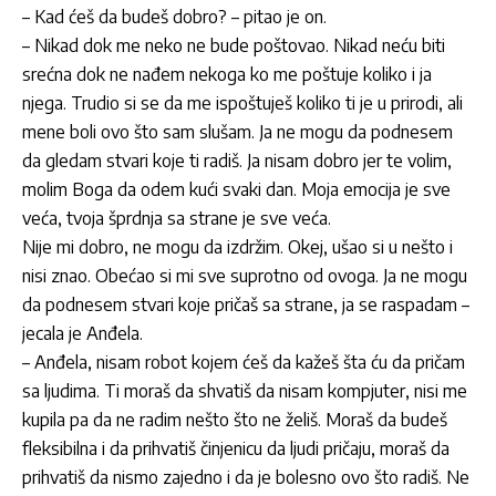
– Kad ćeš da budeš dobro? – pitao je on.
– Nikad dok me neko ne bude poštovao. Nikad neću biti
srećna dok ne nađem nekoga ko me poštuje koliko i ja
njega. Trudio si se da me ispoštuješ koliko ti je u prirodi, ali
mene boli ovo što sam slušam. Ja ne mogu da podnesem
da gledam stvari koje ti radiš. Ja nisam dobro jer te volim,
molim Boga da odem kući svaki dan. Moja emocija je sve
veća, tvoja šprdnja sa strane je sve veća.
Nije mi dobro, ne mogu da izdržim. Okej, ušao si u nešto i
nisi znao. Obećao si mi sve suprotno od ovoga. Ja ne mogu
da podnesem stvari koje pričaš sa strane, ja se raspadam –
jecala je Anđela.
– Anđela, nisam robot kojem ćeš da kažeš šta ću da pričam
sa ljudima. Ti moraš da shvatiš da nisam kompjuter, nisi me
kupila pa da ne radim nešto što ne želiš. Moraš da budeš
fleksibilna i da prihvatiš činjenicu da ljudi pričaju, moraš da
prihvatiš da nismo zajedno i da je bolesno ovo što radiš. Ne