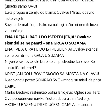
(u)radio samo OVO!
Luka propao u zemlju od blama: Ovakvu f*liražu odavno
niste vidjeli
Savjeti dermatologa: Kako na najbolji način pripremiti kožu
za sunčanje
ENA I PEJA U RATU DO ISTREBLJENJA! Ovakav
skandal se ne pamti – ona GRCA U SUZAMA
ENA I PEJA U RATU DO ISTREBLJENJA! Ovakav skandal
se ne pamti – ona GRCA U SUZAMA
Najveće svjetske sile bore se za podvodne kablove: Ko
kontroliše internet?
KRISTIJAN GOLUBOVIĆ SKOČIO SA MOSTA NA GLAVU!
Njegov novi potez ŠOKIRAO SVE – mnogi su mislili da priča
BAJKE
Marko Đedović raskrinkao Sofiju Janićijević: Opleo i po Terzi
Ove popodnevne navike često sabotiraju mršavljenje
AKCIJA U BAZENU PRED UČESNICIMA! Aleksandra i