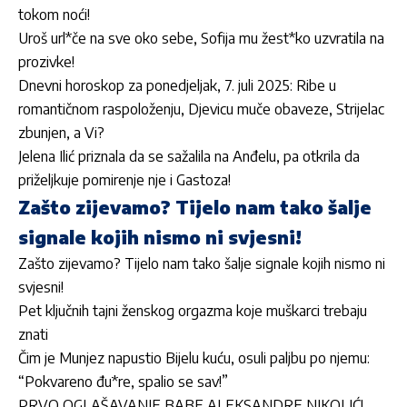
tokom noći!
Uroš url*če na sve oko sebe, Sofija mu žest*ko uzvratila na
prozivke!
Dnevni horoskop za ponedjeljak, 7. juli 2025: Ribe u
romantičnom raspoloženju, Djevicu muče obaveze, Strijelac
zbunjen, a Vi?
Jelena Ilić priznala da se sažalila na Anđelu, pa otkrila da
priželjkuje pomirenje nje i Gastoza!
Zašto zijevamo? Tijelo nam tako šalje
signale kojih nismo ni svjesni!
Zašto zijevamo? Tijelo nam tako šalje signale kojih nismo ni
svjesni!
Pet ključnih tajni ženskog orgazma koje muškarci trebaju
znati
Čim je Munjez napustio Bijelu kuću, osuli paljbu po njemu:
“Pokvareno đu*re, spalio se sav!”
PRVO OGLAŠAVANJE BABE ALEKSANDRE NIKOLIĆ!