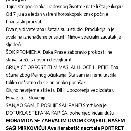
Tajna stogodišnjaka i radosnog života: Znate li šta je ikigai?
Od 7. jula za jedan vatreni horoskopski znak počinje
finansijski procvat
Dva rijaliti veterana ušetala su u studio: Produkcija ih je
uvela na iznenađenje prisutnih! Njihov specijalni zadatak je
sljedeći!
ŠOK PROMJENA: Baka Prase zaboravio prošlost i ne
skriva sreću s novom djevojkom!
GRUJA ĆE OPROSTITI MIMAS, ALI HOĆE LI PEJI?! Ena
očajna zbog Pejinog očijukanja: Šta sam ja njemu uradila
toliko od*ratno da se on onako ponaša?
Olujno nevrijeme stiže i u BiH: Upozorenja već izdata u
Hrvatskoj i Sloveniji
SANJAO SAM JE POSLIJE SAHRANE! Smrt koja je
DOTUKLA STEFANA KARIĆA, bolne riječi kidaju dušu!
MORAM DA SE ZAHVALIM OVOM ČOVJEKU, NAŠEM
SAŠI MIRKOVIĆU! Ava Karabatić nacrtala PORTRET