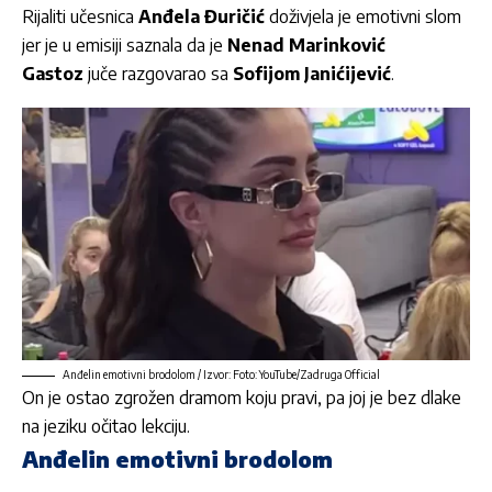
Rijaliti učesnica
Anđela Đuričić
doživjela je emotivni slom
jer je u emisiji saznala da je
Nenad Marinković
Gastoz
juče razgovarao sa
Sofijom Janićijević
.
Anđelin emotivni brodolom / Izvor: Foto: YouTube/Zadruga Official
On je ostao zgrožen dramom koju pravi, pa joj je bez dlake
na jeziku očitao lekciju.
Anđelin emotivni brodolom