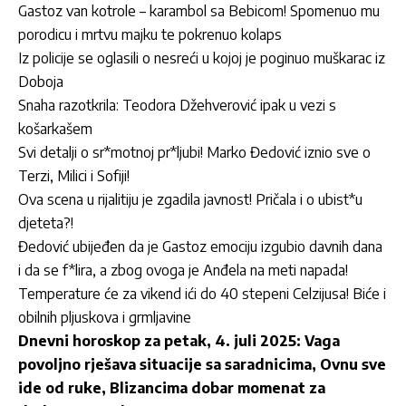
Gastoz van kotrole – karambol sa Bebicom! Spomenuo mu
porodicu i mrtvu majku te pokrenuo kolaps
Iz policije se oglasili o nesreći u kojoj je poginuo muškarac iz
Doboja
Snaha razotkrila: Teodora Džehverović ipak u vezi s
košarkašem
Svi detalji o sr*motnoj pr*ljubi! Marko Đedović iznio sve o
Terzi, Milici i Sofiji!
Ova scena u rijalitiju je zgadila javnost! Pričala i o ubist*u
djeteta?!
Đedović ubijeđen da je Gastoz emociju izgubio davnih dana
i da se f*lira, a zbog ovoga je Anđela na meti napada!
Temperature će za vikend ići do 40 stepeni Celzijusa! Biće i
obilnih pljuskova i grmljavine
Dnevni horoskop za petak, 4. juli 2025: Vaga
povoljno rješava situacije sa saradnicima, Ovnu sve
ide od ruke, Blizancima dobar momenat za