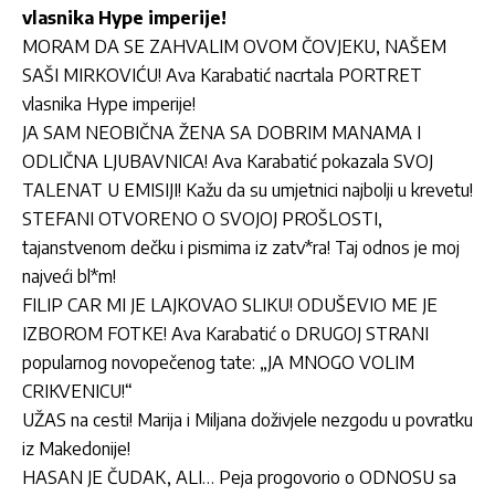
vlasnika Hype imperije!
MORAM DA SE ZAHVALIM OVOM ČOVJEKU, NAŠEM
SAŠI MIRKOVIĆU! Ava Karabatić nacrtala PORTRET
vlasnika Hype imperije!
JA SAM NEOBIČNA ŽENA SA DOBRIM MANAMA I
ODLIČNA LJUBAVNICA! Ava Karabatić pokazala SVOJ
TALENAT U EMISIJI! Kažu da su umjetnici najbolji u krevetu!
STEFANI OTVORENO O SVOJOJ PROŠLOSTI,
tajanstvenom dečku i pismima iz zatv*ra! Taj odnos je moj
najveći bl*m!
FILIP CAR MI JE LAJKOVAO SLIKU! ODUŠEVIO ME JE
IZBOROM FOTKE! Ava Karabatić o DRUGOJ STRANI
popularnog novopečenog tate: „JA MNOGO VOLIM
CRIKVENICU!“
UŽAS na cesti! Marija i Miljana doživjele nezgodu u povratku
iz Makedonije!
HASAN JE ČUDAK, ALI… Peja progovorio o ODNOSU sa