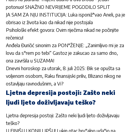
potonuo! SNAŽNO NEVRIJEME POGODILO SPLIT
JA SAM ZA NJU INSTITUCIJA: Luka isponiž*vao Aneli, pa je
obrisao iz života kao da nikad nije postojala
Psihološki efekt govora: Ovim riječima nikad ne počinjite
rečenicu!
Anđela Đuričić sinonim za PON*ŽENJE: „Zanimljivo mi je za
lovu da s*rem po tebi“ Gastoz je zakucao za samo dno,
ona završila u SUZAMA!
Dnevni horoskop za utorak, 8. juli 2025: Bik se opušta sa
voljenom osobom, Raku finansijski priliv, Blizanci nikog ne
ostavljaju ravnodušnim, a Vi?
Ljetna depresija postoji: Zašto neki
ljudi ljeto doživljavaju teško?
Ljetna depresija postoji: Zašto neki ljudi ljeto doživljavaju
teško?
U FINIŠU I KONJI LIPŠU! Lukin otac bru*alno uda*io na