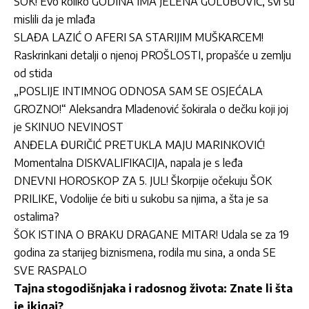
ŠOK! Evo koliko GODINA IMA JELENA GOLUBOVIĆ, svi su
mislili da je mlađa
SLAĐA LAZIĆ O AFERI SA STARIJIM MUŠKARCEM!
Raskrinkani detalji o njenoj PROŠLOSTI, propašće u zemlju
od stida
„POSLIJE INTIMNOG ODNOSA SAM SE OSJEĆALA
GROZNO!“ Aleksandra Mladenović šokirala o dečku koji joj
je SKINUO NEVINOST
ANĐELA ĐURIČIĆ PRETUKLA MAJU MARINKOVIĆ!
Momentalna DISKVALIFIKACIJA, napala je s leđa
DNEVNI HOROSKOP ZA 5. JUL! Škorpije očekuju ŠOK
PRILIKE, Vodolije će biti u sukobu sa njima, a šta je sa
ostalima?
ŠOK ISTINA O BRAKU DRAGANE MITAR! Udala se za 19
godina za starijeg biznismena, rodila mu sina, a onda SE
SVE RASPALO
Tajna stogodišnjaka i radosnog života: Znate li šta
je ikigai?