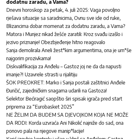
dodatnu zaradu, a Vama?
Dnevni horoskop za petak, 4. juli 2025: Vaga povoljno
rješava situacije sa saradnicima, Ovnu sve ide od ruke,
Blizancima dobar momenat za dodatnu zaradu, a Vama?
Matora i Munjez nikad žešće zaratili: Kroz svađu izašlo i
jezivo priznanje! Obezbjeđenje hitno reagovalo
Sanja demolirala Aneli žest*kim argumentima, ona je urn*še
najgorim prozivkama!
Diskvalifikacija za Anđelu – Gastoz joj ne da da napusti
imanje?! Uzavrele strasti u rijalitiju
ŠOK PREOKRET: Marko i Sanja postali zaštitnici Anđele
Đuričić, zajedničkim snagama udarili na Gastoza!
Selektor Bećiragić saopštio širi spisak igrača pred start
priprema za “Eurobasket 2025”
NE ŽELIM DA BUDEM SA DJEVOJKOM KOJA NE MOŽE
DA RODI: Korda uzvraća Ani Nikolić najniže do sad, ona
ponovo pala na njegove manip*lacije!
Karić izgubio kontrolu i ušao u klinč sa Anđelom: Gastoz