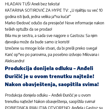
HLADAN TUŠ! Aneli bez teksta!
KATARINA SOTIROVIĆ ZA HYPE TV: „U rijalitiju su već 10
godina isti ljudi, jedna velika ja*na kuća!“
Marko Đedović odučio da presiječe! Nove informacije nakon
teških optužbi da se prodao!
Bila mu je sestra, a sada sve najgore o Gastozu: Sa njim
djevojka može da bude samo iz koristi!
Izrečene su mnoge loše stvari, da bi prešli preko svega!
Karić op*eo po parovima, pa posebno izdvojio Milovana i
Aleksandru!
Produkcija donijela odluku – Anđeli
Đuričić je u ovom trenutku najteže!
Nakon obavještenja, saopštila svima!
Produkcija donijela odluku – Anđeli Đuričić je u ovom
trenutku najteže! Nakon obavještenja, saopštila svima!
POBJEDNICA RIJALITIJA OTVORENO: Anđela i Gastoz su