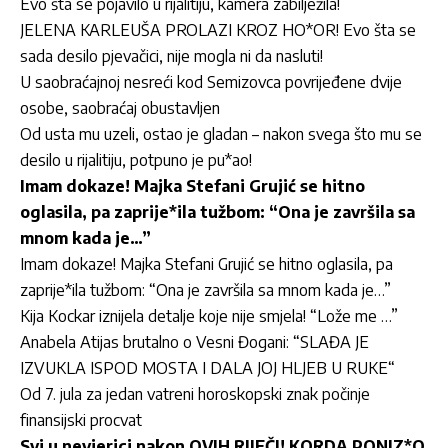
Evo šta se pojavilo u rijalitiju, kamera zabilježila!
JELENA KARLEUŠA PROLAZI KROZ HO*OR! Evo šta se
sada desilo pjevačici, nije mogla ni da nasluti!
U saobraćajnoj nesreći kod Semizovca povrijeđene dvije
osobe, saobraćaj obustavljen
Od usta mu uzeli, ostao je gladan – nakon svega što mu se
desilo u rijalitiju, potpuno je pu*ao!
Imam dokaze! Majka Stefani Grujić se hitno
oglasila, pa zaprije*ila tužbom: “Ona je završila sa
mnom kada je…”
Imam dokaze! Majka Stefani Grujić se hitno oglasila, pa
zaprije*ila tužbom: “Ona je završila sa mnom kada je…”
Kija Kockar iznijela detalje koje nije smjela! “Lože me …”
Anabela Atijas brutalno o Vesni Đogani: “SLAĐA JE
IZVUKLA ISPOD MOSTA I DALA JOJ HLJEB U RUKE“
Od 7. jula za jedan vatreni horoskopski znak počinje
finansijski procvat
Svi u nevjerici nakon OVIH RIJEČI! KORDA PONIZ*O