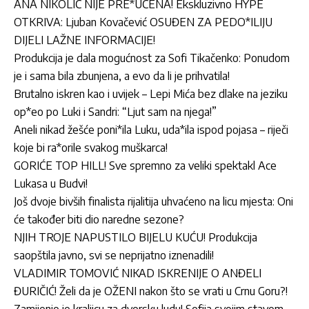
ANA NIKOLIĆ NIJE PRE*UČENA! Ekskluzivno HYPE
OTKRIVA: Ljuban Kovačević OSUĐEN ZA PEDO*ILIJU
DIJELI LAŽNE INFORMACIJE!
Produkcija je dala mogućnost za Sofi Tikačenko: Ponudom
je i sama bila zbunjena, a evo da li je prihvatila!
Brutalno iskren kao i uvijek – Lepi Mića bez dlake na jeziku
op*eo po Luki i Sandri: “Ljut sam na njega!”
Aneli nikad žešće poni*ila Luku, uda*ila ispod pojasa – riječi
koje bi ra*orile svakog muškarca!
GORIĆE TOP HILL! Sve spremno za veliki spektakl Ace
Lukasa u Budvi!
Još dvoje bivših finalista rijalitija uhvaćeno na licu mjesta: Oni
će također biti dio naredne sezone?
NJIH TROJE NAPUSTILO BIJELU KUĆU! Produkcija
saopštila javno, svi se neprijatno iznenadili!
VLADIMIR TOMOVIĆ NIKAD ISKRENIJE O ANĐELI
ĐURIČIĆ! Želi da je OŽENI nakon što se vrati u Crnu Goru?!
Zamijenio je kraljicu za dvorsku ludu! Sofija svojim stavom