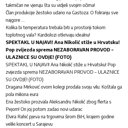
takmičari ne vjeruju šta su vidjeli svojim očima!
Član produkcije žestoko udario na Gastoza: O foliranju sve
najgore …
Kolika bi temperatura trebala biti u prostoriji tokom
toplotnog vala? Kardiolozi otkrivaju idealnu!
SPEKTAKL U NAJAVI! Ana Nikolić stiže u Hrvatsku!
Pop zvijezda sprema NEZABORAVAN PROVOD –
ULAZNICE SU OVDJE! (FOTO)
SPEKTAKL U NAJAVI! Ana Nikolić stiže u Hrvatsku! Pop
zvijezda sprema NEZABORAVAN PROVOD – ULAZNICE
SU OVDJE! (FOTO)
Dragana Mirković ovom kolegi prodala svoju vilu: Koštala ga
pola miliona eura
Ena žestoko prozvala Aleksandru Nikolić zbog flerta s
Pejom! On joj potom zadao novi udarac
Elvira Rahić pjeva na trgovima širom BiH, krajem godine
veliki koncert u Sarajevu