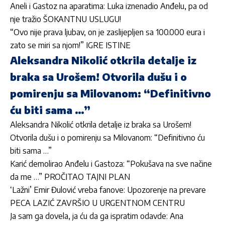
Aneli i Gastoz na aparatima: Luka iznenadio Anđelu, pa od
nje tražio ŠOKANTNU USLUGU!
“Ovo nije prava ljubav, on je zaslijepljen sa 100.000 eura i
zato se miri sa njom!” IGRE ISTINE
Aleksandra Nikolić otkrila detalje iz
braka sa Urošem! Otvorila dušu i o
pomirenju sa Milovanom: “Definitivno
ću biti sama …”
Aleksandra Nikolić otkrila detalje iz braka sa Urošem!
Otvorila dušu i o pomirenju sa Milovanom: “Definitivno ću
biti sama …”
Karić demolirao Anđelu i Gastoza: “Pokušava na sve načine
da me …” PROČITAO TAJNI PLAN
‘Lažni’ Emir Đulović vreba fanove: Upozorenje na prevare
PECA LAZIĆ ZAVRŠIO U URGENTNOM CENTRU
Ja sam ga dovela, ja ću da ga ispratim odavde: Ana