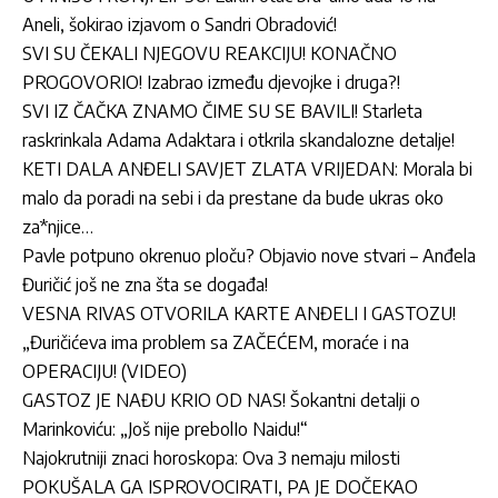
Aneli, šokirao izjavom o Sandri Obradović!
SVI SU ČEKALI NJEGOVU REAKCIJU! KONAČNO
PROGOVORIO! Izabrao između djevojke i druga?!
SVI IZ ČAČKA ZNAMO ČIME SU SE BAVILI! Starleta
raskrinkala Adama Adaktara i otkrila skandalozne detalje!
KETI DALA ANĐELI SAVJET ZLATA VRIJEDAN: Morala bi
malo da poradi na sebi i da prestane da bude ukras oko
za*njice…
Pavle potpuno okrenuo ploču? Objavio nove stvari – Anđela
Đuričić još ne zna šta se događa!
VESNA RIVAS OTVORILA KARTE ANĐELI I GASTOZU!
„Đuričićeva ima problem sa ZAČEĆEM, moraće i na
OPERACIJU! (VIDEO)
GASTOZ JE NAĐU KRIO OD NAS! Šokantni detalji o
Marinkoviću: „Još nije prebolIo Naidu!“
Najokrutniji znaci horoskopa: Ova 3 nemaju milosti
POKUŠALA GA ISPROVOCIRATI, PA JE DOČEKAO