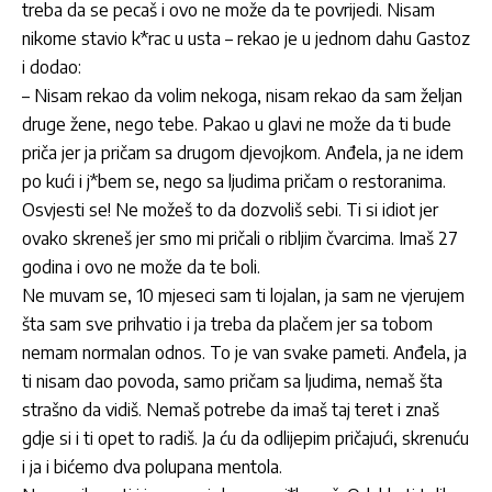
treba da se pecaš i ovo ne može da te povrijedi. Nisam
nikome stavio k*rac u usta – rekao je u jednom dahu Gastoz
i dodao:
– Nisam rekao da volim nekoga, nisam rekao da sam željan
druge žene, nego tebe. Pakao u glavi ne može da ti bude
priča jer ja pričam sa drugom djevojkom. Anđela, ja ne idem
po kući i j*bem se, nego sa ljudima pričam o restoranima.
Osvjesti se! Ne možeš to da dozvoliš sebi. Ti si idiot jer
ovako skreneš jer smo mi pričali o ribljim čvarcima. Imaš 27
godina i ovo ne može da te boli.
Ne muvam se, 10 mjeseci sam ti lojalan, ja sam ne vjerujem
šta sam sve prihvatio i ja treba da plačem jer sa tobom
nemam normalan odnos. To je van svake pameti. Anđela, ja
ti nisam dao povoda, samo pričam sa ljudima, nemaš šta
strašno da vidiš. Nemaš potrebe da imaš taj teret i znaš
gdje si i ti opet to radiš. Ja ću da odlijepim pričajući, skrenuću
i ja i bićemo dva polupana mentola.