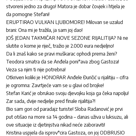
stvoreni jedno za drugo! Matora je dobar čovjek i htjela je
da pomogne Stefani!
ERUPTIRAO VULKAN LJUBOMORE! Milovan se uzalud
brani: Ona mi je tražila, ja sam joj dao!
JOŠ JEDAN TAKMIČAR NOVE SEZONE RIJALITIJA? Ni ne
slutite o kome je riječ, tražio je 2.000 eura nedjeljno!
Da li znaš kako se pravi muškarac ophodi prema ženi?
Teodora smatra da se Anđela poni*ava zbog Gastoza!
Veza sa njim ti nije potrebna!
Otkriven koliki je HONORAR Anđele Đuričić u rijalitiju – cifra
je ogromna: Zavrtjeće vam se u glavi od brojke!
Stefan Karić je obrukao svoju djevojku koja ga čeka napolju!
Zar sada, dvije nedjelje pred finale rijalitija?!
Bio sam gori od paradajz turiste! Sloba Radanović je prvi
put otišao na more sa 14 godina – danas uživa u luksuzu, ali
ove situacije iz djetinjstva nikad neće zaboraviti!
Kristina uspjela da isprov*cira Gastoza, on joj ODBRUSIO