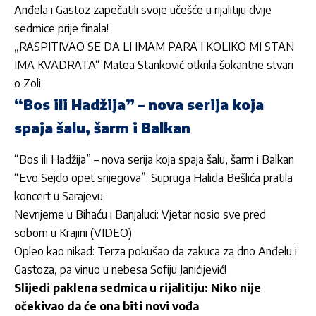
Anđela i Gastoz zapečatili svoje učešće u rijalitiju dvije
sedmice prije finala!
„RASPITIVAO SE DA LI IMAM PARA I KOLIKO MI STAN
IMA KVADRATA“ Matea Stanković otkrila šokantne stvari
o Zoli
“Bos ili Hadžija” – nova serija koja
spaja šalu, šarm i Balkan
“Bos ili Hadžija” – nova serija koja spaja šalu, šarm i Balkan
“Evo Sejdo opet snjegova”: Supruga Halida Bešlića pratila
koncert u Sarajevu
Nevrijeme u Bihaću i Banjaluci: Vjetar nosio sve pred
sobom u Krajini (VIDEO)
Opleo kao nikad: Terza pokušao da zakuca za dno Anđelu i
Gastoza, pa vinuo u nebesa Sofiju Janićijević!
Slijedi paklena sedmica u rijalitiju: Niko nije
očekivao da će ona biti novi vođa