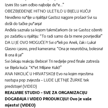
Izvini što sam odbio najbolje du*e…”
OBEZBJEĐENJE HITNO ULETILO U BIJELU KUĆU!
Neviđeno na*ilje u rijalitiju! Gastoz najgore prošao! Svi su
došli do tačke pu*anja!
Anđela saznala sa kojom takmičarkom će se Gastoz oženiti
po zadatku u rijalitiju: “To radi samo da bi mene povrijedila!”
DA LI JE OVO MOGUĆE?! Svi o*leli po Aneli, čak i Luka!
Glasno i jasno, pred kamerama: “Ona je neurotična, bolesna!
Ili ona ili ja!”
Svi čekaju reakciju Bebice! Tri nedjelje pred finale zatresla
se Bijela kuća: “K*et Miljane Kulić!”
ANA NIKOLIĆ U HRVATSKOJ! Evo na kojim mjestima
nastupa pop zvijezda – LUDE LJETNJE ŽURKE tek
predstoje! (VIDEO)
REALVIBE STUDIO – SVE ZA ORGANIZACIJU
DOGAĐAJA I VIDEO PRODUKCIJU! Ovo je vaše
mjesto! (VIDEO)