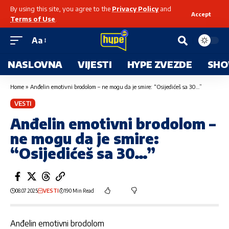
By using this site, you agree to the
Privacy Policy
and
Accept
Terms of Use
.
Aa
NASLOVNA
VIJESTI
HYPE ZVEZDE
SHO
Home
»
Anđelin emotivni brodolom – ne mogu da je smire: “Osijedićeš sa 30…”
VESTI
Anđelin emotivni brodolom –
ne mogu da je smire:
“Osijedićeš sa 30…”
08.07.2025
VESTI
190 Min Read
Anđelin emotivni brodolom