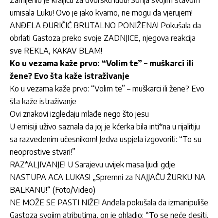
urnisala Luku! Ovo je jako kvarno, ne mogu da vjerujem!
ANĐELA ĐURIČIĆ BRUTALNO PONIŽENA! Pokušala da
obrlati Gastoza preko svoje ZADNJICE, njegova reakcija
sve REKLA, KAKAV BLAM!
Ko u vezama kaže prvo: “Volim te” – muškarci ili
žene? Evo šta kaže istraživanje
Ko u vezama kaže prvo: “Volim te” – muškarci ili žene? Evo
šta kaže istraživanje
Ovi znakovi izgledaju mlađe nego što jesu
U emisiji uživo saznala da joj je kćerka bila inti*na u rijalitiju
sa razvedenim učesnikom! Jedva uspjela izgovoriti: “To su
neoprostive stvari!”
RAZ*ALJIVANJE! U Sarajevu uvijek masa ljudi gdje
NASTUPA ACA LUKAS! „Spremni za NAJJAČU ŽURKU NA
BALKANU!“ (Foto/Video)
NE MOŽE SE PASTI NIŽE! Anđela pokušala da izmanipuliše
Gastoza svojim atributima, on je ohladio: “To se neće desiti.