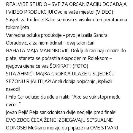
REALVIBE STUDIO – SVE ZA ORGANIZACIJU DOGAĐAJA
I VIDEO PRODUKCIJU! Ovo je vaše mjesto! (VIDEO)
Savjeti za trudnice: Kako se nositi s visokim temperaturama
tokom ljeta
Vanredna odluka produkcije – prvo je izašla Sandra
Obradović, a za njom odmah i ovaj takmičar!
BAHATA MAJA MARINKOVIĆ! Dok ljudi računaju dinare do
plate, starleta se počastila skupocjenim Roleksom –
njegova cijena će vas ŠOKIRATI! (FOTO)
SITA AHMIĆ I MAJKA GROFICA ULAZE U SLJEDEĆU
SEZONU RIJALITIJA?! Aneli dobija pojačanje, isplivali
navodi!
I Filip Car odlučio da uđe u rijaliti: “Ako se vuk stopi među
ovce…”
Jovan Pejić Peja sankcionisan dvije nedjelje pred finale!
EVO ZBOG ČEGA ŽENE IZBJEGAVAJU SE*SUALNE
ODNOSE! Muškarci moraju da pripaze na OVE STVARI