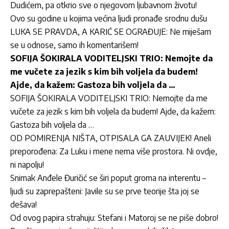
Dudićem, pa otkrio sve o njegovom ljubavnom životu!
Ovo su godine u kojima većina ljudi pronađe srodnu dušu
LUKA SE PRAVDA, A KARIĆ SE OGRAĐUJE: Ne miješam
se u odnose, samo ih komentarišem!
SOFIJA ŠOKIRALA VODITELJSKI TRIO: Nemojte da
me vučete za jezik s kim bih voljela da budem!
Ajde, da kažem: Gastoza bih voljela da …
SOFIJA ŠOKIRALA VODITELJSKI TRIO: Nemojte da me
vučete za jezik s kim bih voljela da budem! Ajde, da kažem:
Gastoza bih voljela da …
OD POMIRENJA NIŠTA, OTPISALA GA ZAUVIJEK! Aneli
preporođena: Za Luku i mene nema više prostora. Ni ovdje,
ni napolju!
Snimak Anđele Đuričić se širi poput groma na interentu –
ljudi su zaprepašteni: Javile su se prve teorije šta joj se
dešava!
Od ovog papira strahuju: Stefani i Matoroj se ne piše dobro!