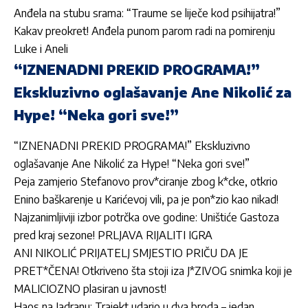
Anđela na stubu srama: “Traume se liječe kod psihijatra!”
Kakav preokret! Anđela punom parom radi na pomirenju
Luke i Aneli
“IZNENADNI PREKID PROGRAMA!”
Ekskluzivno oglašavanje Ane Nikolić za
Hype! “Neka gori sve!”
“IZNENADNI PREKID PROGRAMA!” Ekskluzivno
oglašavanje Ane Nikolić za Hype! “Neka gori sve!”
Peja zamjerio Stefanovo prov*ciranje zbog k*cke, otkrio
Enino baškarenje u Karićevoj vili, pa je pon*zio kao nikad!
Najzanimljiviji izbor potrčka ove godine: Uništiće Gastoza
pred kraj sezone! PRLJAVA RIJALITI IGRA
ANI NIKOLIĆ PRIJATELJ SMJESTIO PRIČU DA JE
PRET*ČENA! Otkriveno šta stoji iza J*ZIVOG snimka koji je
MALICIOZNO plasiran u javnost!
Haos na Jadranu: Trajekt udario u dva broda – jedan