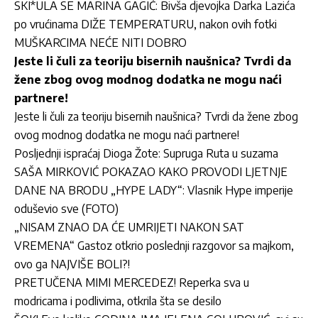
SKI*ULA SE MARINA GAGIĆ: Bivša djevojka Darka Lazića
po vrućinama DIŽE TEMPERATURU, nakon ovih fotki
MUŠKARCIMA NEĆE NITI DOBRO
Jeste li čuli za teoriju bisernih naušnica? Tvrdi da
žene zbog ovog modnog dodatka ne mogu naći
partnere!
Jeste li čuli za teoriju bisernih naušnica? Tvrdi da žene zbog
ovog modnog dodatka ne mogu naći partnere!
Posljednji ispraćaj Dioga Žote: Supruga Ruta u suzama
SAŠA MIRKOVIĆ POKAZAO KAKO PROVODI LJETNJE
DANE NA BRODU „HYPE LADY“: Vlasnik Hype imperije
oduševio sve (FOTO)
„NISAM ZNAO DA ĆE UMRIJETI NAKON SAT
VREMENA“ Gastoz otkrio poslednji razgovor sa majkom,
ovo ga NAJVIŠE BOLI?!
PRETUČENA MIMI MERCEDEZ! Reperka sva u
modricama i podlivima, otkrila šta se desilo