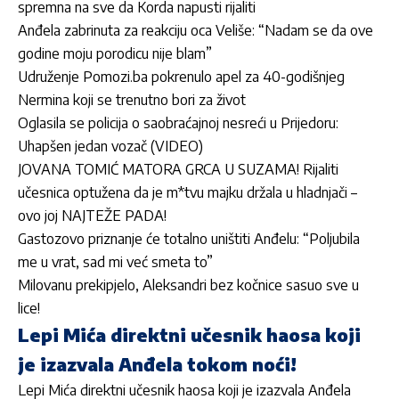
spremna na sve da Korda napusti rijaliti
Anđela zabrinuta za reakciju oca Veliše: “Nadam se da ove
godine moju porodicu nije blam”
Udruženje Pomozi.ba pokrenulo apel za 40-godišnjeg
Nermina koji se trenutno bori za život
Oglasila se policija o saobraćajnoj nesreći u Prijedoru:
Uhapšen jedan vozač (VIDEO)
JOVANA TOMIĆ MATORA GRCA U SUZAMA! Rijaliti
učesnica optužena da je m*tvu majku držala u hladnjači –
ovo joj NAJTEŽE PADA!
Gastozovo priznanje će totalno uništiti Anđelu: “Poljubila
me u vrat, sad mi već smeta to”
Milovanu prekipjelo, Aleksandri bez kočnice sasuo sve u
lice!
Lepi Mića direktni učesnik haosa koji
je izazvala Anđela tokom noći!
Lepi Mića direktni učesnik haosa koji je izazvala Anđela