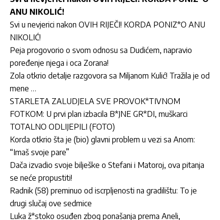
ANU NIKOLIĆ!
Svi u nevjerici nakon OVIH RIJEČI! KORDA PONIZ*O ANU
NIKOLIĆ!
Peja progovorio o svom odnosu sa Dudićem, napravio
poređenje njega i oca Zorana!
Zola otkrio detalje razgovora sa Miljanom Kulić! Tražila je od
mene …
STARLETA ZALUDJELA SVE PROVOK*TIVNOM
FOTKOM: U prvi plan izbacila B*JNE GR*DI, muškarci
TOTALNO ODLIJEPILI (FOTO)
Korda otkrio šta je (bio) glavni problem u vezi sa Anom:
“Imaš svoje pare”
Dača izvadio svoje bilješke o Stefani i Matoroj, ova pitanja
se neće propustiti!
Radnik (58) preminuo od iscrpljenosti na gradilištu: To je
drugi slučaj ove sedmice
Luka ž*stoko osuđen zbog ponašanja prema Aneli,