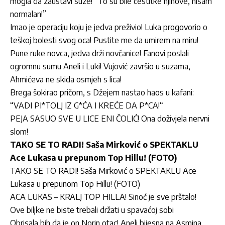
mogla da zaustavi suze! “To su bile čestitke njihove, nisam
normalan!”
Imao je operaciju koju je jedva preživio! Luka progovorio o
teškoj bolesti svog oca! Pustite me da umirem na miru!
Pune ruke novca, jedva drži novčanice! Fanovi poslali
ogromnu sumu Aneli i Luki! Vujović završio u suzama,
Ahmićeva ne skida osmjeh s lica!
Brega šokirao pričom, s Džejem nastao haos u kafani:
“VADI PI*TOLJ IZ G*ĆA I KREĆE DA P*CA!“
PEJA SASUO SVE U LICE ENI ČOLIĆ! Ona doživjela nervni
slom!
TAKO SE TO RADI! Saša Mirković o SPEKTAKLU
Ace Lukasa u prepunom Top Hillu! (FOTO)
TAKO SE TO RADI! Saša Mirković o SPEKTAKLU Ace
Lukasa u prepunom Top Hillu! (FOTO)
ACA LUKAS – KRALJ TOP HILLA! Sinoć je sve prštalo!
Ove biljke ne biste trebali držati u spavaćoj sobi
Obrisala bih da je on Norin otac! Aneli bijesna na Asmina,