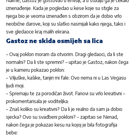
Naime,
Gastoz
je gostovao u emisiji, a u studiju ga je čekalo
iznenađenje. Kada je pogledao u kese koje su stigle za
njega bio je veoma iznenađen s obzirom da je dobio vrlo
neobične darove, koji su slatko nasmijali kako njega, tako i
sve gledaoce kraj malih ekrana.
Gastoz ne skida osmijeh sa lica
– Ovaj poklon moram da otvorim. Dragi gledaoci, da li ste
normalni? Da li ste spremni? – upitao je
Gastoz
, nakon čega
je u kameru pokazao poklon:
– Viljuške, kašike, tanjiri mi fale. Ovo nema ni u Las Vegasu
ljudi moji.
– Spremaju te za porodičan život. Fanovi su vrlo kreativni –
prokomentarisala je voditeljka.
– Znaš koliko su kreativni? Da li je realno da sam ja dobio
sjecka? Ovo su svadbeni pokloni? – zapitao se
Nenad
,
nakon čega je pokazao kesu na kojoj je bila fotografija
bebe: