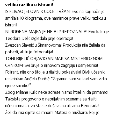
veliku razliku u ishrani!
ISPLIVAO JELOVNIK GOCE TRŽAN! Evo na koji način je
smršala 10 kilograma, ove namirnice prave veliku razliku u
ishrani!
NI ROĐENA MAJKA JE NE BI PREPOZNALA! Evo kako je
Teodora Delić izgledala prije operacija!
Zvezdan Slavnić u Šimanovcima! Produkcija nije željela da
potvrdi, ali tu je fotografija!
TONI BIJELIĆ OBJAVIO SNIMAK SA MISTERIOZNOM
CRNKOM! Svi bruje o njihovom zagrljaju i osmjesima!
Folirant, nije ono što je u rijalitiju pokazivala! Bivši učesnik
raskrinkao Anđelu Đuričić: “Zgranuo sam se kad sam vidio
njene snimke!”
Zbog Miljane Kulić neke adrese nismo htjeli ni da primamo!
Taksista progovorio o neprijatnim scenama sa rijaliti
učesnicima – evo šta se dešava na ulicama Beograda!
Želi da ima dijete sa mnom! Matora o muškarcu koji je