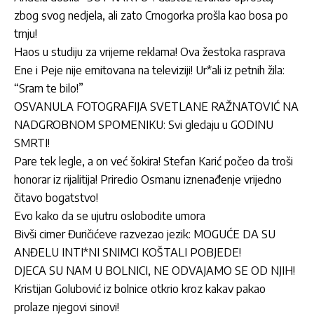
zbog svog nedjela, ali zato Crnogorka prošla kao bosa po
trnju!
Haos u studiju za vrijeme reklama! Ova žestoka rasprava
Ene i Peje nije emitovana na televiziji! Ur*ali iz petnih žila:
“Sram te bilo!”
OSVANULA FOTOGRAFIJA SVETLANE RAŽNATOVIĆ NA
NADGROBNOM SPOMENIKU: Svi gledaju u GODINU
SMRTI!
Pare tek legle, a on već šokira! Stefan Karić počeo da troši
honorar iz rijalitija! Priredio Osmanu iznenađenje vrijedno
čitavo bogatstvo!
Evo kako da se ujutru oslobodite umora
Bivši cimer Đuričićeve razvezao jezik: MOGUĆE DA SU
ANĐELU INTI*NI SNIMCI KOŠTALI POBJEDE!
DJECA SU NAM U BOLNICI, NE ODVAJAMO SE OD NJIH!
Kristijan Golubović iz bolnice otkrio kroz kakav pakao
prolaze njegovi sinovi!