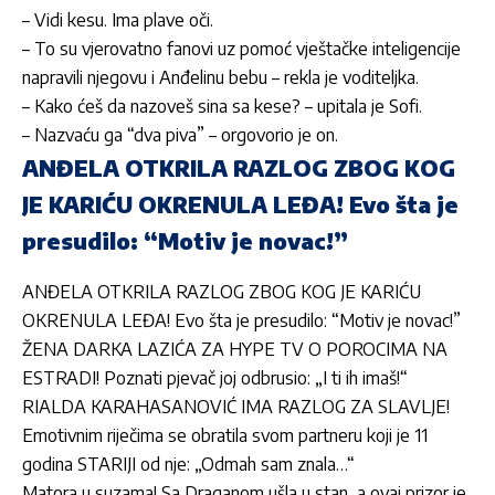
– Vidi kesu. Ima plave oči.
– To su vjerovatno fanovi uz pomoć vještačke inteligencije
napravili njegovu i Anđelinu bebu – rekla je voditeljka.
– Kako ćeš da nazoveš sina sa kese? – upitala je Sofi.
– Nazvaću ga “dva piva” – orgovorio je on.
ANĐELA OTKRILA RAZLOG ZBOG KOG
JE KARIĆU OKRENULA LEĐA! Evo šta je
presudilo: “Motiv je novac!”
ANĐELA OTKRILA RAZLOG ZBOG KOG JE KARIĆU
OKRENULA LEĐA! Evo šta je presudilo: “Motiv je novac!”
ŽENA DARKA LAZIĆA ZA HYPE TV O POROCIMA NA
ESTRADI! Poznati pjevač joj odbrusio: „I ti ih imaš!“
RIALDA KARAHASANOVIĆ IMA RAZLOG ZA SLAVLJE!
Emotivnim riječima se obratila svom partneru koji je 11
godina STARIJI od nje: „Odmah sam znala…“
Matora u suzama! Sa Draganom ušla u stan, a ovaj prizor je