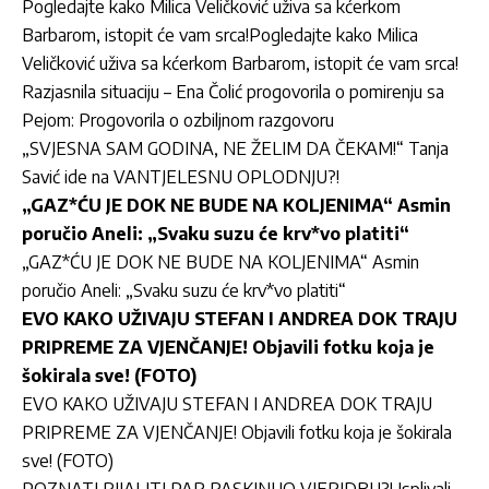
Pogledajte kako Milica Veličković uživa sa kćerkom
Barbarom, istopit će vam srca!Pogledajte kako Milica
Veličković uživa sa kćerkom Barbarom, istopit će vam srca!
Razjasnila situaciju – Ena Čolić progovorila o pomirenju sa
Pejom: Progovorila o ozbiljnom razgovoru
„SVJESNA SAM GODINA, NE ŽELIM DA ČEKAM!“ Tanja
Savić ide na VANTJELESNU OPLODNJU?!
„GAZ*ĆU JE DOK NE BUDE NA KOLJENIMA“ Asmin
poručio Aneli: „Svaku suzu će krv*vo platiti“
„GAZ*ĆU JE DOK NE BUDE NA KOLJENIMA“ Asmin
poručio Aneli: „Svaku suzu će krv*vo platiti“
EVO KAKO UŽIVAJU STEFAN I ANDREA DOK TRAJU
PRIPREME ZA VJENČANJE! Objavili fotku koja je
šokirala sve! (FOTO)
EVO KAKO UŽIVAJU STEFAN I ANDREA DOK TRAJU
PRIPREME ZA VJENČANJE! Objavili fotku koja je šokirala
sve! (FOTO)
POZNATI RIJALITI PAR RASKINUO VJERIDBU?! Isplivali