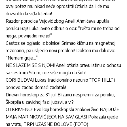
ovaj potez mu nikad neće oprostiti! Otkrila da li će mu
dozvoliti da viđa kćerku!
Razdor porodice Vujović zbog Aneli! Ahmićeva uputila
poruku Baji! Luka javno odbrusio ocu: “Ništa mi ne treba od
njega, povrijedio me je!”
Gastoz se oglasio iz bolnice! Snimao kičmu na magnetnoj
rezonanci, pa uslijedio novi problem! Doktori mu dali ovo:
“Nemam gdje…”
NE SLAŽEM SE S NJOM! Aneli otkrila pravu istinu o odnosu
sa sestrom Sitom, nije više mogla da šuti!
GORI BUDVA! Lukas tradicionalno napunio “TOP HILL” i
ponovo zadao domaći zadatak!
Dnevni horoskop za 31. jul: Blizanci nespremni za poruku,
Škorpija u zavidnoj fazi ljubavi, a vi?
OTKRIVENO! Evo koji horoskopski znakovi žive NAJDUŽE
MAJA MARINKOVIĆ JECA NA SAV GLAS! Pokazala ujede
na vratu, TRPI UŽASNE BOLOVE (FOTO)