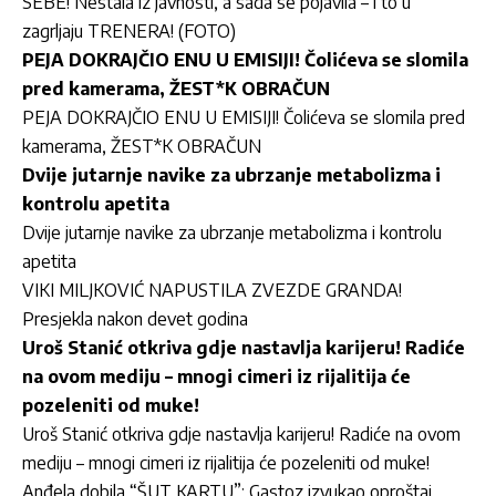
SEBE! Nestala iz javnosti, a sada se pojavila – i to u
zagrljaju TRENERA! (FOTO)
PEJA DOKRAJČIO ENU U EMISIJI! Čolićeva se slomila
pred kamerama, ŽEST*K OBRAČUN
PEJA DOKRAJČIO ENU U EMISIJI! Čolićeva se slomila pred
kamerama, ŽEST*K OBRAČUN
Dvije jutarnje navike za ubrzanje metabolizma i
kontrolu apetita
Dvije jutarnje navike za ubrzanje metabolizma i kontrolu
apetita
VIKI MILJKOVIĆ NAPUSTILA ZVEZDE GRANDA!
Presjekla nakon devet godina
Uroš Stanić otkriva gdje nastavlja karijeru! Radiće
na ovom mediju – mnogi cimeri iz rijalitija će
pozeleniti od muke!
Uroš Stanić otkriva gdje nastavlja karijeru! Radiće na ovom
mediju – mnogi cimeri iz rijalitija će pozeleniti od muke!
Anđela dobila “ŠUT KARTU”: Gastoz izvukao oproštaj