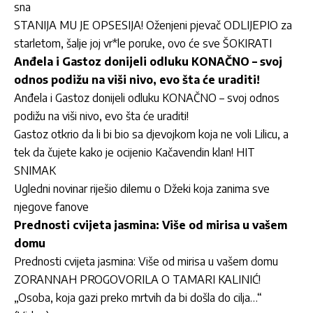
sna
STANIJA MU JE OPSESIJA! Oženjeni pjevač ODLIJEPIO za
starletom, šalje joj vr*le poruke, ovo će sve ŠOKIRATI
Anđela i Gastoz donijeli odluku KONAČNO – svoj
odnos podižu na viši nivo, evo šta će uraditi!
Anđela i Gastoz donijeli odluku KONAČNO – svoj odnos
podižu na viši nivo, evo šta će uraditi!
Gastoz otkrio da li bi bio sa djevojkom koja ne voli Lilicu, a
tek da čujete kako je ocijenio Kačavendin klan! HIT
SNIMAK
Ugledni novinar riješio dilemu o Džeki koja zanima sve
njegove fanove
Prednosti cvijeta jasmina: Više od mirisa u vašem
domu
Prednosti cvijeta jasmina: Više od mirisa u vašem domu
ZORANNAH PROGOVORILA O TAMARI KALINIĆ!
„Osoba, koja gazi preko mrtvih da bi došla do cilja…“