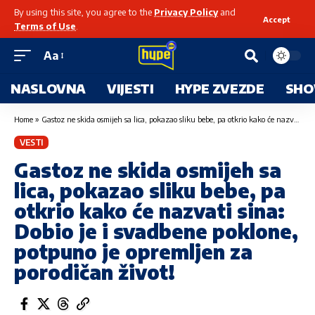
By using this site, you agree to the
Privacy Policy
and
Accept
Terms of Use
.
Aa
NASLOVNA
VIJESTI
HYPE ZVEZDE
SHO
Home
»
Gastoz ne skida osmijeh sa lica, pokazao sliku bebe, pa otkrio kako će nazvati sina: Dobio je i svadbene poklone, potpuno je opremljen za porodičan život!
VESTI
Gastoz ne skida osmijeh sa
lica, pokazao sliku bebe, pa
otkrio kako će nazvati sina:
Dobio je i svadbene poklone,
potpuno je opremljen za
porodičan život!