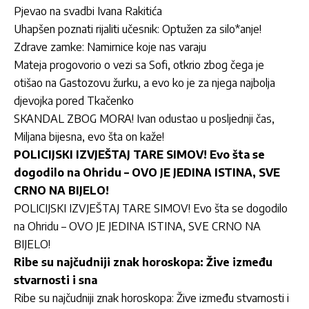
Pjevao na svadbi Ivana Rakitića
Uhapšen poznati rijaliti učesnik: Optužen za silo*anje!
Zdrave zamke: Namirnice koje nas varaju
Mateja progovorio o vezi sa Sofi, otkrio zbog čega je
otišao na Gastozovu žurku, a evo ko je za njega najbolja
djevojka pored Tkačenko
SKANDAL ZBOG MORA! Ivan odustao u posljednji čas,
Miljana bijesna, evo šta on kaže!
POLICIJSKI IZVJEŠTAJ TARE SIMOV! Evo šta se
dogodilo na Ohridu – OVO JE JEDINA ISTINA, SVE
CRNO NA BIJELO!
POLICIJSKI IZVJEŠTAJ TARE SIMOV! Evo šta se dogodilo
na Ohridu – OVO JE JEDINA ISTINA, SVE CRNO NA
BIJELO!
Ribe su najčudniji znak horoskopa: Žive između
stvarnosti i sna
Ribe su najčudniji znak horoskopa: Žive između stvarnosti i