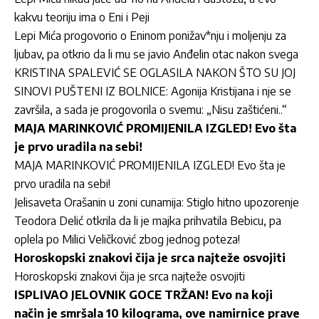
kakvu teoriju ima o Eni i Peji
Lepi Mića progovorio o Eninom ponižav*nju i moljenju za
ljubav, pa otkrio da li mu se javio Anđelin otac nakon svega
KRISTINA SPALEVIĆ SE OGLASILA NAKON ŠTO SU JOJ
SINOVI PUŠTENI IZ BOLNICE: Agonija Kristijana i nje se
završila, a sada je progovorila o svemu: „Nisu zaštićeni..“
MAJA MARINKOVIĆ PROMIJENILA IZGLED! Evo šta
je prvo uradila na sebi!
MAJA MARINKOVIĆ PROMIJENILA IZGLED! Evo šta je
prvo uradila na sebi!
Jelisaveta Orašanin u zoni cunamija: Stiglo hitno upozorenje
Teodora Delić otkrila da li je majka prihvatila Bebicu, pa
oplela po Milici Veličković zbog jednog poteza!
Horoskopski znakovi čija je srca najteže osvojiti
Horoskopski znakovi čija je srca najteže osvojiti
ISPLIVAO JELOVNIK GOCE TRŽAN! Evo na koji
način je smršala 10 kilograma, ove namirnice prave