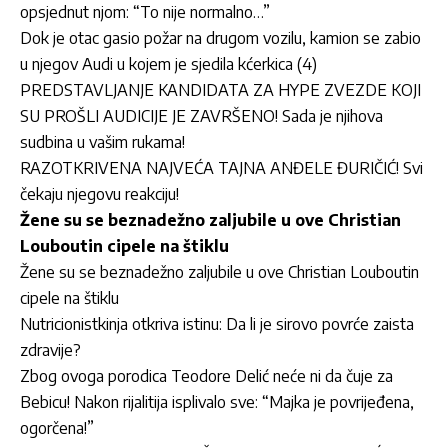
opsjednut njom: “To nije normalno…”
Dok je otac gasio požar na drugom vozilu, kamion se zabio
u njegov Audi u kojem je sjedila kćerkica (4)
PREDSTAVLJANJE KANDIDATA ZA HYPE ZVEZDE KOJI
SU PROŠLI AUDICIJE JE ZAVRŠENO! Sada je njihova
sudbina u vašim rukama!
RAZOTKRIVENA NAJVEĆA TAJNA ANĐELE ĐURIČIĆ! Svi
čekaju njegovu reakciju!
Žene su se beznadežno zaljubile u ove Christian
Louboutin cipele na štiklu
Žene su se beznadežno zaljubile u ove Christian Louboutin
cipele na štiklu
Nutricionistkinja otkriva istinu: Da li je sirovo povrće zaista
zdravije?
Zbog ovoga porodica Teodore Delić neće ni da čuje za
Bebicu! Nakon rijalitija isplivalo sve: “Majka je povrijeđena,
ogorčena!”