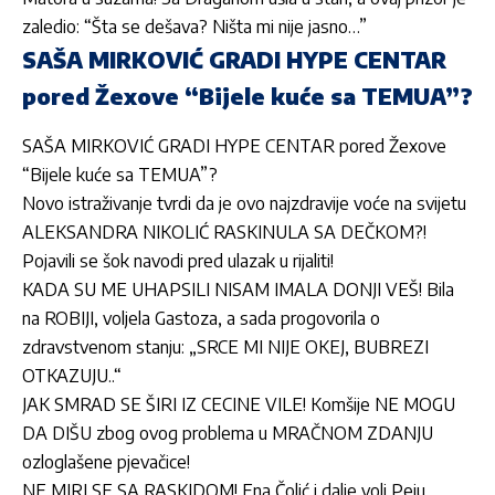
zaledio: “Šta se dešava? Ništa mi nije jasno…”
SAŠA MIRKOVIĆ GRADI HYPE CENTAR
pored Žexove “Bijele kuće sa TEMUA”?
SAŠA MIRKOVIĆ GRADI HYPE CENTAR pored Žexove
“Bijele kuće sa TEMUA”?
Novo istraživanje tvrdi da je ovo najzdravije voće na svijetu
ALEKSANDRA NIKOLIĆ RASKINULA SA DEČKOM?!
Pojavili se šok navodi pred ulazak u rijaliti!
KADA SU ME UHAPSILI NISAM IMALA DONJI VEŠ! Bila
na ROBIJI, voljela Gastoza, a sada progovorila o
zdravstvenom stanju: „SRCE MI NIJE OKEJ, BUBREZI
OTKAZUJU..“
JAK SMRAD SE ŠIRI IZ CECINE VILE! Komšije NE MOGU
DA DIŠU zbog ovog problema u MRAČNOM ZDANJU
ozloglašene pjevačice!
NE MIRI SE SA RASKIDOM! Ena Čolić i dalje voli Peju,