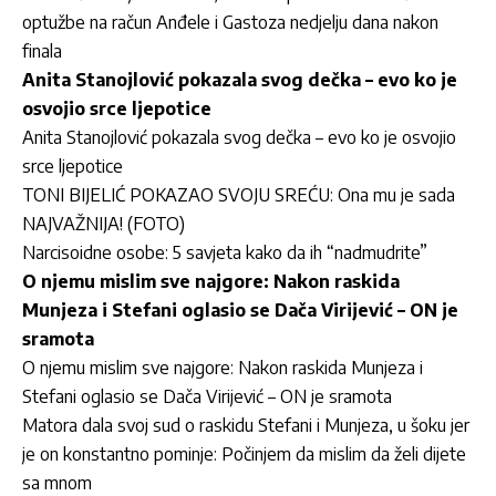
optužbe na račun Anđele i Gastoza nedjelju dana nakon
finala
Anita Stanojlović pokazala svog dečka – evo ko je
osvojio srce ljepotice
Anita Stanojlović pokazala svog dečka – evo ko je osvojio
srce ljepotice
TONI BIJELIĆ POKAZAO SVOJU SREĆU: Ona mu je sada
NAJVAŽNIJA! (FOTO)
Narcisoidne osobe: 5 savjeta kako da ih “nadmudrite”
O njemu mislim sve najgore: Nakon raskida
Munjeza i Stefani oglasio se Dača Virijević – ON je
sramota
O njemu mislim sve najgore: Nakon raskida Munjeza i
Stefani oglasio se Dača Virijević – ON je sramota
Matora dala svoj sud o raskidu Stefani i Munjeza, u šoku jer
je on konstantno pominje: Počinjem da mislim da želi dijete
sa mnom