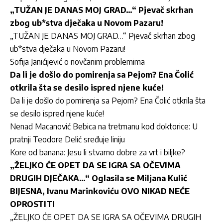
„TUŽAN JE DANAS MOJ GRAD…“ Pjevač skrhan
zbog ub*stva dječaka u Novom Pazaru!
„TUŽAN JE DANAS MOJ GRAD…“ Pjevač skrhan zbog
ub*stva dječaka u Novom Pazaru!
Sofija Janićijević o novčanim problemima
Da li je došlo do pomirenja sa Pejom? Ena Čolić
otkrila šta se desilo ispred njene kuće!
Da li je došlo do pomirenja sa Pejom? Ena Čolić otkrila šta
se desilo ispred njene kuće!
Nenad Macanović Bebica na tretmanu kod doktorice: U
pratnji Teodore Delić sređuje liniju
Kore od banana: Jesu li stvarno dobre za vrt i biljke?
„ŽELJKO ĆE OPET DA SE IGRA SA OČEVIMA
DRUGIH DJEČAKA…“ Oglasila se Miljana Kulić
BIJESNA, Ivanu Marinkoviću OVO NIKAD NEĆE
OPROSTITI
„ŽELJKO ĆE OPET DA SE IGRA SA OČEVIMA DRUGIH