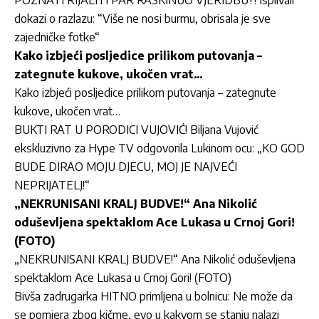
dokazi o razlazu: “Više ne nosi burmu, obrisala je sve
zajedničke fotke“
Kako izbjeći posljedice prilikom putovanja –
zategnute kukove, ukočen vrat…
Kako izbjeći posljedice prilikom putovanja – zategnute
kukove, ukočen vrat…
BUKTI RAT U PORODICI VUJOVIĆ! Biljana Vujović
ekskluzivno za Hype TV odgovorila Lukinom ocu: „KO GOD
BUDE DIRAO MOJU DJECU, MOJ JE NAJVEĆI
NEPRIJATELJ!“
„NEKRUNISANI KRALJ BUDVE!“ Ana Nikolić
oduševljena spektaklom Ace Lukasa u Crnoj Gori!
(FOTO)
„NEKRUNISANI KRALJ BUDVE!“ Ana Nikolić oduševljena
spektaklom Ace Lukasa u Crnoj Gori! (FOTO)
Bivša zadrugarka HITNO primljena u bolnicu: Ne može da
se pomjera zbog kičme, evo u kakvom se stanju nalazi