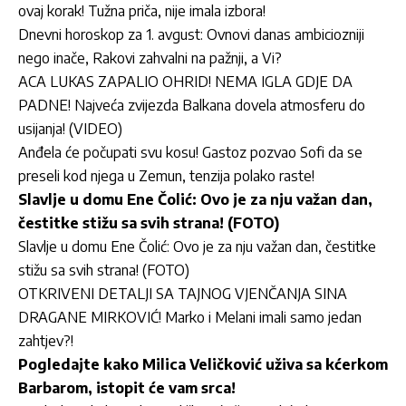
ovaj korak! Tužna priča, nije imala izbora!
Dnevni horoskop za 1. avgust: Ovnovi danas ambiciozniji
nego inače, Rakovi zahvalni na pažnji, a Vi?
ACA LUKAS ZAPALIO OHRID! NEMA IGLA GDJE DA
PADNE! Najveća zvijezda Balkana dovela atmosferu do
usijanja! (VIDEO)
Anđela će počupati svu kosu! Gastoz pozvao Sofi da se
preseli kod njega u Zemun, tenzija polako raste!
Slavlje u domu Ene Čolić: Ovo je za nju važan dan,
čestitke stižu sa svih strana! (FOTO)
Slavlje u domu Ene Čolić: Ovo je za nju važan dan, čestitke
stižu sa svih strana! (FOTO)
OTKRIVENI DETALJI SA TAJNOG VJENČANJA SINA
DRAGANE MIRKOVIĆ! Marko i Melani imali samo jedan
zahtjev?!
Pogledajte kako Milica Veličković uživa sa kćerkom
Barbarom, istopit će vam srca!