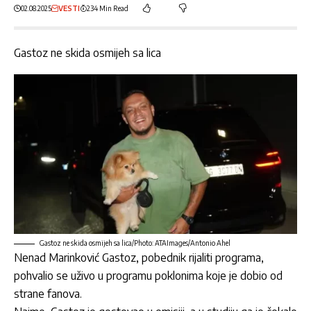
02.08.2025
VESTI
234 Min Read
Gastoz ne skida osmijeh sa lica
Gastoz ne skida osmijeh sa lica/Photo: ATAImages/Antonio Ahel
Nenad Marinković Gastoz
, pobednik rijaliti programa,
pohvalio se uživo u programu poklonima koje je dobio od
strane fanova.