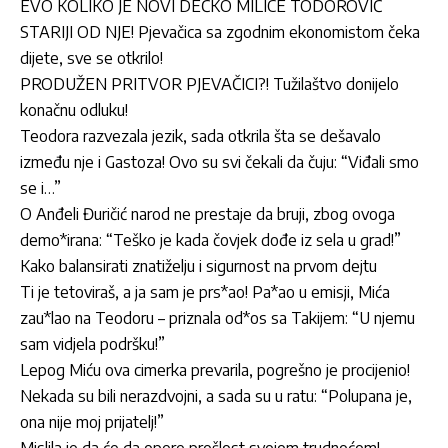
EVO KOLIKO JE NOVI DEČKO MILICE TODOROVIĆ
STARIJI OD NJE! Pjevačica sa zgodnim ekonomistom čeka
dijete, sve se otkrilo!
PRODUŽEN PRITVOR PJEVAČICI?! Tužilaštvo donijelo
konačnu odluku!
Teodora razvezala jezik, sada otkrila šta se dešavalo
između nje i Gastoza! Ovo su svi čekali da čuju: “Viđali smo
se i…”
O Anđeli Đuričić narod ne prestaje da bruji, zbog ovoga
demo*irana: “Teško je kada čovjek dođe iz sela u grad!”
Kako balansirati znatiželju i sigurnost na prvom dejtu
Ti je tetoviraš, a ja sam je prs*ao! Pa*ao u emisji, Mića
zau*lao na Teodoru – priznala od*os sa Takijem: “U njemu
sam vidjela podršku!”
Lepog Miću ova cimerka prevarila, pogrešno je procijenio!
Nekada su bili nerazdvojni, a sada su u ratu: “Polupana je,
ona nije moj prijatelj!”
Mislila je da će da opere prošlost svojom trudnoćom!