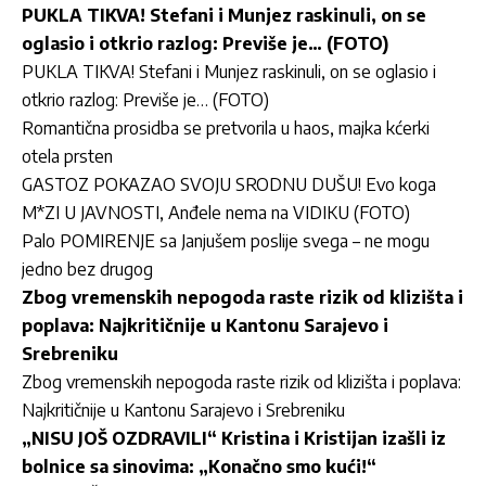
PUKLA TIKVA! Stefani i Munjez raskinuli, on se
oglasio i otkrio razlog: Previše je… (FOTO)
PUKLA TIKVA! Stefani i Munjez raskinuli, on se oglasio i
otkrio razlog: Previše je… (FOTO)
Romantična prosidba se pretvorila u haos, majka kćerki
otela prsten
GASTOZ POKAZAO SVOJU SRODNU DUŠU! Evo koga
M*ZI U JAVNOSTI, Anđele nema na VIDIKU (FOTO)
Palo POMIRENJE sa Janjušem poslije svega – ne mogu
jedno bez drugog
Zbog vremenskih nepogoda raste rizik od klizišta i
poplava: Najkritičnije u Kantonu Sarajevo i
Srebreniku
Zbog vremenskih nepogoda raste rizik od klizišta i poplava:
Najkritičnije u Kantonu Sarajevo i Srebreniku
„NISU JOŠ OZDRAVILI“ Kristina i Kristijan izašli iz
bolnice sa sinovima: „Konačno smo kući!“