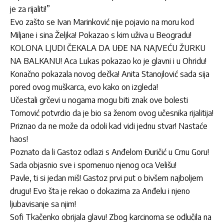
je za rijaliti!”
Evo zašto se Ivan Marinković nije pojavio na moru kod
Miljane i sina Željka! Pokazao s kim uživa u Beogradu!
KOLONA LJUDI ČEKALA DA UĐE NA NAJVEĆU ŽURKU
NA BALKANU! Aca Lukas pokazao ko je glavni i u Ohridu!
Konačno pokazala novog dečka! Anita Stanojlović sada sija
pored ovog muškarca, evo kako on izgleda!
Učestali grčevi u nogama mogu biti znak ove bolesti
Tomović potvrdio da je bio sa ženom ovog učesnika rijalitija!
Priznao da ne može da odoli kad vidi jednu stvar! Nastaće
haos!
Poznato da li Gastoz odlazi s Anđelom Đuričić u Crnu Goru!
Sada objasnio sve i spomenuo njenog oca Velišu!
Pavle, ti si jedan miš! Gastoz prvi put o bivšem najboljem
drugu! Evo šta je rekao o dokazima za Anđelu i njeno
ljubavisanje sa njim!
Sofi Tkačenko obrijala glavu! Zbog karcinoma se odlučila na