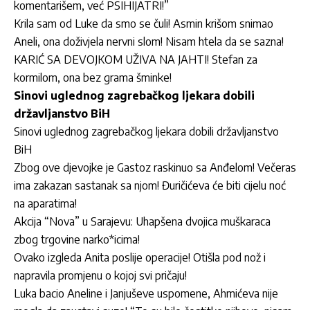
komentarišem, već PSIHIJATRI!”
Krila sam od Luke da smo se čuli! Asmin krišom snimao
Aneli, ona doživjela nervni slom! Nisam htela da se sazna!
KARIĆ SA DEVOJKOM UŽIVA NA JAHTI! Stefan za
kormilom, ona bez grama šminke!
Sinovi uglednog zagrebačkog ljekara dobili
državljanstvo BiH
Sinovi uglednog zagrebačkog ljekara dobili državljanstvo
BiH
Zbog ove djevojke je Gastoz raskinuo sa Anđelom! Večeras
ima zakazan sastanak sa njom! Đuričićeva će biti cijelu noć
na aparatima!
Akcija “Nova” u Sarajevu: Uhapšena dvojica muškaraca
zbog trgovine narko*icima!
Ovako izgleda Anita poslije operacije! Otišla pod nož i
napravila promjenu o kojoj svi pričaju!
Luka bacio Aneline i Janjuševe uspomene, Ahmićeva nije