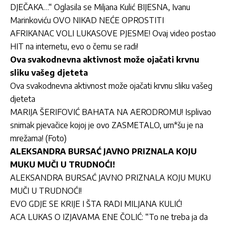
DJEČAKA…“ Oglasila se Miljana Kulić BIJESNA, Ivanu
Marinkoviću OVO NIKAD NEĆE OPROSTITI
AFRIKANAC VOLI LUKASOVE PJESME! Ovaj video postao
HIT na internetu, evo o čemu se radi!
Ova svakodnevna aktivnost može ojačati krvnu
sliku vašeg djeteta
Ova svakodnevna aktivnost može ojačati krvnu sliku vašeg
djeteta
MARIJA ŠERIFOVIĆ BAHATA NA AERODROMU! Isplivao
snimak pjevačice kojoj je ovo ZASMETALO, urn*šu je na
mrežama! (Foto)
ALEKSANDRA BURSAĆ JAVNO PRIZNALA KOJU
MUKU MUČI U TRUDNOĆI!
ALEKSANDRA BURSAĆ JAVNO PRIZNALA KOJU MUKU
MUČI U TRUDNOĆI!
EVO GDJE SE KRIJE I ŠTA RADI MILJANA KULIĆ!
ACA LUKAS O IZJAVAMA ENE ČOLIĆ: “To ne treba ja da