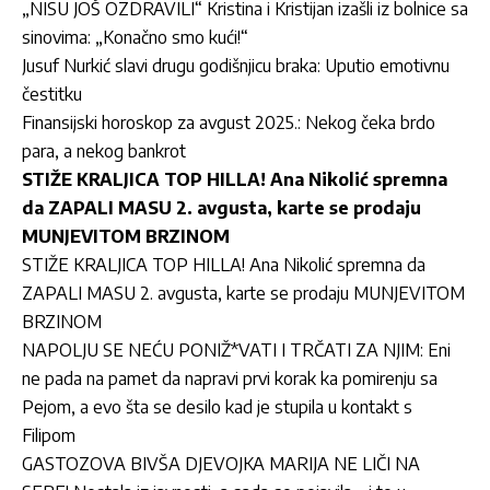
„NISU JOŠ OZDRAVILI“ Kristina i Kristijan izašli iz bolnice sa
sinovima: „Konačno smo kući!“
Jusuf Nurkić slavi drugu godišnjicu braka: Uputio emotivnu
čestitku
Finansijski horoskop za avgust 2025.: Nekog čeka brdo
para, a nekog bankrot
STIŽE KRALJICA TOP HILLA! Ana Nikolić spremna
da ZAPALI MASU 2. avgusta, karte se prodaju
MUNJEVITOM BRZINOM
STIŽE KRALJICA TOP HILL
A! Ana Nikolić spremna da
ZAPALI MASU 2. avgusta, karte se prodaju MUNJEVITOM
BRZINOM
NAPOLJU SE NEĆU PONIŽ*VATI I TRČATI ZA NJIM: Eni
ne pada na pamet da napravi prvi korak ka pomirenju sa
Pejom, a evo šta se desilo kad je stupila u kontakt s
Filipom
GASTOZOVA BIVŠA DJEVOJKA MARIJA NE LIČI NA