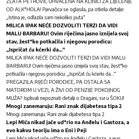
ZLATA PETROVIĆ UHVAĆENA NA KLINICI ZA LIJEČENJE
OD ALK*HOLA! Pjevačica se oglasila, pa otkrila detalje:
„Istina je, odlazila sam nekoliko puta“
MILICA IPAK NEĆE DOZVOLITI TERZI DA VIDI
MALU BARBARU! Ovim riječima jasno iznijela svoj
stav, žest*ko potkačila i njegovu porodicu:
„Ispričat ću kćerki da…“
MILICA IPAK NEĆE DOZVOLITI TERZI DA VIDI MALU
BARBARU! Ovim riječima jasno iznijela svoj stav, žest*ko
potkačila i njegovu porodicu: „Ispričat ću kćerki da…“
PREGAZILA RIJEČI PORODICE, PA OSTALA SA
MATOROM U VEZI, A ŽIVI OD PENZIJE POKOJNOG
MUŽA? Isplivali nepoznati detalji o Dragani, svi u ŠOKU!
Mnogi zanemaruju: Rani znak dijabetesa tipa 2
Mnogi zanemaruju: Rani znak dijabetesa tipa 2
Lepi Mića nikad jače ud*rio na Anđelu i Gastoza, a
evo kakvu teoriju ima o Eni i Peji
Lepi Mića nikad jače ud*rio na Anđelu i Gastoza, a evo