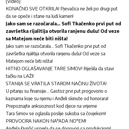
(Video)
KONAČNO SVE OTKRILA! Pjevačica ne želi po drugi put
da se opeče i stane na ludi kamen!
Jako sam se razočarala… Sofi Tkačenko prvi put od
završetka rijalitija otvorila ranjenu dušu! Od veze
sa Matejom neće biti ništa!
Jako sam se razočarala… Sofi Tkačenko prvi put od
završetka rijalitija otvorila ranjenu dušu! Od veze sa
Matejom neće biti ništa!
HITNO OGLAŠAVANJE TARE SIMOV! Riješila da stavi
tačku na LAŽI!
STANIJA SE VRATILA STAROM NAČINU ŽIVOTA!
U pitanju su finansije… Gastoz prvi put progovorio o
kaznama koje su njemu i Anđeli skinute od honorara!
Prepoznajte anksioznost kod djece na vrijeme
Tara Simov se oglasila poslije sukoba sa čovjekom!
PROVOCIRA NAKON NA*ADA NO*EM!
Anđela Đuričić uspjela da se dogovori sa produkcijom!