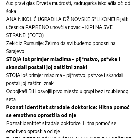
čuo pravi glas Drveta mudrosti, zadrugarka iskolačila oči od
šoka
ANA NIKOLIĆ UGRADILA DŽINOVSKE S*LIKONE! Rijaliti
učesnica PAPRENO unovčila novac – KIPI NA SVE
STRANE! (FOTO)
Zekić iz Rumunije: Želimo da svi budemo ponosni na
Sarajevo
STOJA loš primjer mladima – pij*nstvo, ps*vke i
skandali postali joj zaštitni znak!
STOJA loš primjer mladima – pij*nstvo, ps*vke i skandali
postali joj zaštitni znak!
Odbojkaši BiH osvojili prvo mjesto u grupi bez izgubljenog
seta
Poznat identitet stradale doktorice: Hitna pomoć
se emotivno oprostila od nje
Poznat identitet stradale doktorice: Hitna pomoć se
emotivno oprostila od nje