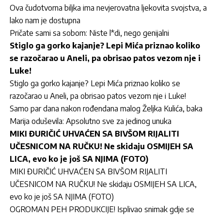
Ova čudotvorna biljka ima nevjerovatna ljekovita svojstva, a
lako nam je dostupna
Pričate sami sa sobom: Niste l*di, nego genijalni
Stiglo ga gorko kajanje? Lepi Mića priznao koliko
se razočarao u Aneli, pa obrisao patos vezom nje i
Luke!
Stiglo ga gorko kajanje? Lepi Mića priznao koliko se
razočarao u Aneli, pa obrisao patos vezom nje i Luke!
Samo par dana nakon rođendana malog Željka Kulića, baka
Marija oduševila: Apsolutno sve za jedinog unuka
MIKI ĐURIČIĆ UHVAĆEN SA BIVŠOM RIJALITI
UČESNICOM NA RUČKU! Ne skidaju OSMIJEH SA
LICA, evo ko je još SA NJIMA (FOTO)
MIKI ĐURIČIĆ UHVAĆEN SA BIVŠOM RIJALITI
UČESNICOM NA RUČKU! Ne skidaju OSMIJEH SA LICA,
evo ko je još SA NJIMA (FOTO)
OGROMAN PEH PRODUKCIJE! Isplivao snimak gdje se