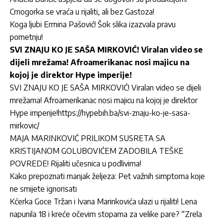
Crnogorka se vraća u rijaliti, ali bez Gastoza!
Koga ljubi Ermina Pašović! Šok slika izazvala pravu
pometnju!
SVI ZNAJU KO JE SAŠA MIRKOVIĆ! Viralan video se
dijeli mrežama! Afroamerikanac nosi majicu na
kojoj je direktor Hype imperije!
SVI ZNAJU KO JE SAŠA MIRKOVIĆ! Viralan video se dijeli
mrežama! Afroamerikanac nosi majicu na kojoj je direktor
Hype imperije!https://hypebih.ba/svi-znaju-ko-je-sasa-
mirkovic/
MAJA MARINKOVIĆ PRILIKOM SUSRETA SA
KRISTIJANOM GOLUBOVIĆEM ZADOBILA TEŠKE
POVREDE! Rijaliti učesnica u podlivima!
Kako prepoznati manjak željeza: Pet važnih simptoma koje
ne smijete ignorisati
Kćerka Goce Tržan i Ivana Marinkovića ulazi u rijaliti! Lena
napunila 18 i kreće očevim stopama za velike pare? “Zrela