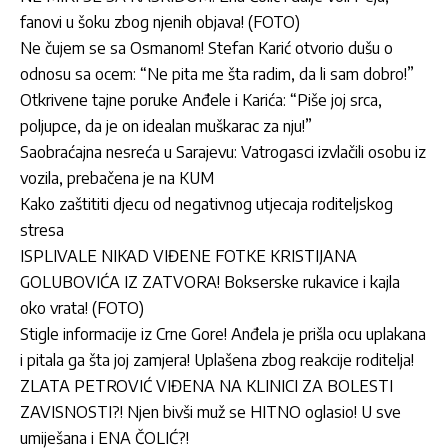
fanovi u šoku zbog njenih objava! (FOTO)
Ne čujem se sa Osmanom! Stefan Karić otvorio dušu o
odnosu sa ocem: “Ne pita me šta radim, da li sam dobro!”
Otkrivene tajne poruke Anđele i Karića: “Piše joj srca,
poljupce, da je on idealan muškarac za nju!”
Saobraćajna nesreća u Sarajevu: Vatrogasci izvlačili osobu iz
vozila, prebačena je na KUM
Kako zaštititi djecu od negativnog utjecaja roditeljskog
stresa
ISPLIVALE NIKAD VIĐENE FOTKE KRISTIJANA
GOLUBOVIĆA IZ ZATVORA! Bokserske rukavice i kajla
oko vrata! (FOTO)
Stigle informacije iz Crne Gore! Anđela je prišla ocu uplakana
i pitala ga šta joj zamjera! Uplašena zbog reakcije roditelja!
ZLATA PETROVIĆ VIĐENA NA KLINICI ZA BOLESTI
ZAVISNOSTI?! Njen bivši muž se HITNO oglasio! U sve
umiješana i ENA ČOLIĆ?!