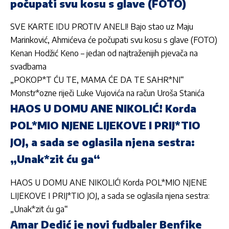
počupati svu kosu s glave (FOTO)
SVE KARTE IDU PROTIV ANELI! Bajo stao uz Maju
Marinković, Ahmićeva će počupati svu kosu s glave (FOTO)
Kenan Hodžić Keno – jedan od najtraženijih pjevača na
svadbama
„POKOP*T ĆU TE, MAMA ĆE DA TE SAHR*NI“
Monstr*ozne riječi Luke Vujovića na račun Uroša Stanića
HAOS U DOMU ANE NIKOLIĆ! Korda
POL*MIO NJENE LIJEKOVE I PRIJ*TIO
JOJ, a sada se oglasila njena sestra:
„Unak*zit ću ga“
HAOS U DOMU ANE NIKOLIĆ! Korda POL*MIO NJENE
LIJEKOVE I PRIJ*TIO JOJ, a sada se oglasila njena sestra:
„Unak*zit ću ga“
Amar Dedić je novi fudbaler Benfike