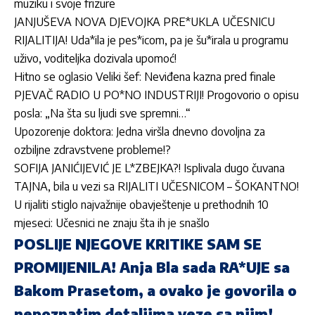
muziku i svoje frizure
JANJUŠEVA NOVA DJEVOJKA PRE*UKLA UČESNICU
RIJALITIJA! Uda*ila je pes*icom, pa je šu*irala u programu
uživo, voditeljka dozivala upomoć!
Hitno se oglasio Veliki šef: Neviđena kazna pred finale
PJEVAČ RADIO U PO*NO INDUSTRIJI! Progovorio o opisu
posla: „Na šta su ljudi sve spremni…“
Upozorenje doktora: Jedna viršla dnevno dovoljna za
ozbiljne zdravstvene probleme!?
SOFIJA JANIĆIJEVIĆ JE L*ZBEJKA?! Isplivala dugo čuvana
TAJNA, bila u vezi sa RIJALITI UČESNICOM – ŠOKANTNO!
U rijaliti stiglo najvažnije obavještenje u prethodnih 10
mjeseci: Učesnici ne znaju šta ih je snašlo
POSLIJE NJEGOVE KRITIKE SAM SE
PROMIJENILA! Anja Bla sada RA*UJE sa
Bakom Prasetom, a ovako je govorila o
nepoznatim detaljima veze sa njim!