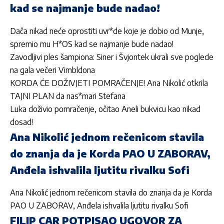
kad se najmanje bude nadao!
Dača nikad neće oprostiti uvr*de koje je dobio od Munje,
spremio mu H*OS kad se najmanje bude nadao!
Zavodljivi ples šampiona: Siner i Švjontek ukrali sve poglede
na gala večeri Vimbldona
KORDA ĆE DOŽIVJETI POMRAČENJE! Ana Nikolić otkrila
TAJNI PLAN da nas*mari Stefana
Luka doživio pomračenje, očitao Aneli bukvicu kao nikad
dosad!
Ana Nikolić jednom rečenicom stavila
do znanja da je Korda PAO U ZABORAV,
Anđela ishvalila ljutitu rivalku Sofi
Ana Nikolić jednom rečenicom stavila do znanja da je Korda
PAO U ZABORAV, Anđela ishvalila ljutitu rivalku Sofi
FILIP CAR POTPISAO UGOVOR ZA