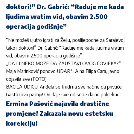
doktori!” Dr. Gabrić: “Raduje me kada
ljudima vratim vid, obavim 2.500
operacija godišnje”
“Ne možeš ujutro igrati za Želju, poslijepodne za Sarajevo,
tako i doktori!” Dr. Gabrić: “Raduje me kada ljudima vratim
vid, obavim 2.500 operacija godišnje”
„DA LI NEKO MOŽE DA ZAUSTAVI OVOG ČOVJEKA?“
Maja Marinković ponovo UDAR*LA na Filipa Cara, javno
objavila sve (FOTO)
BACILA UDICU! Anđela se trudi na sve načine da privuče
Gastozovu pažnju! On daje sve od sebe da ne poklekne!
Ermina Pašović najavila drastične
promjene! Zakazala novu estetsku
korekciju!