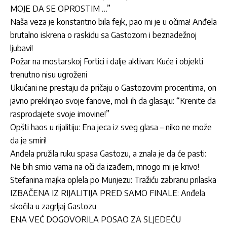
MOJE DA SE OPROSTIM …”
Naša veza je konstantno bila fejk, pao mi je u očima! Anđela
brutalno iskrena o raskidu sa Gastozom i beznadežnoj
ljubavi!
Požar na mostarskoj Fortici i dalje aktivan: Kuće i objekti
trenutno nisu ugroženi
Ukućani ne prestaju da pričaju o Gastozovim procentima, on
javno preklinjao svoje fanove, moli ih da glasaju: “Krenite da
rasprodajete svoje imovine!”
Opšti haos u rijalitiju: Ena jeca iz sveg glasa – niko ne može
da je smiri!
Anđela pružila ruku spasa Gastozu, a znala je da će pasti:
Ne bih smio vama na oči da izađem, mnogo mi je krivo!
Stefanina majka oplela po Munjezu: Tražiću zabranu prilaska
IZBAČENA IZ RIJALITIJA PRED SAMO FINALE: Anđela
skočila u zagrljaj Gastozu
ENA VEĆ DOGOVORILA POSAO ZA SLJEDEĆU