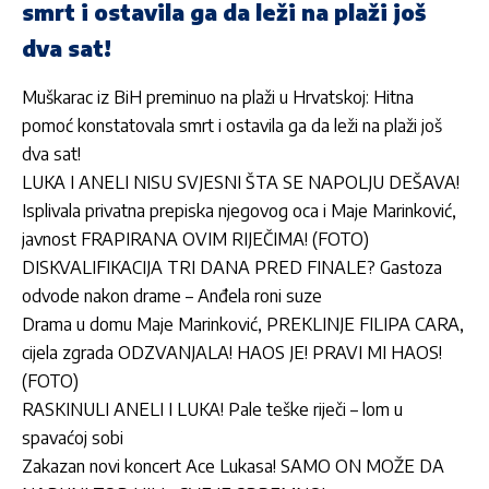
smrt i ostavila ga da leži na plaži još
dva sat!
Muškarac iz BiH preminuo na plaži u Hrvatskoj: Hitna
pomoć konstatovala smrt i ostavila ga da leži na plaži još
dva sat!
LUKA I ANELI NISU SVJESNI ŠTA SE NAPOLJU DEŠAVA!
Isplivala privatna prepiska njegovog oca i Maje Marinković,
javnost FRAPIRANA OVIM RIJEČIMA! (FOTO)
DISKVALIFIKACIJA TRI DANA PRED FINALE? Gastoza
odvode nakon drame – Anđela roni suze
Drama u domu Maje Marinković, PREKLINJE FILIPA CARA,
cijela zgrada ODZVANJALA! HAOS JE! PRAVI MI HAOS!
(FOTO)
RASKINULI ANELI I LUKA! Pale teške riječi – lom u
spavaćoj sobi
Zakazan novi koncert Ace Lukasa! SAMO ON MOŽE DA