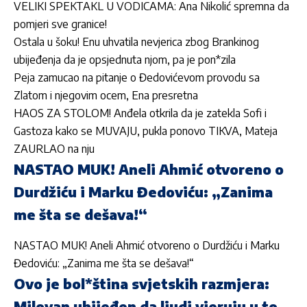
VELIKI SPEKTAKL U VODICAMA: Ana Nikolić spremna da
pomjeri sve granice!
Ostala u šoku! Enu uhvatila nevjerica zbog Brankinog
ubijeđenja da je opsjednuta njom, pa je pon*zila
Peja zamucao na pitanje o Đedovićevom provodu sa
Zlatom i njegovim ocem, Ena presretna
HAOS ZA STOLOM! Anđela otkrila da je zatekla Sofi i
Gastoza kako se MUVAJU, pukla ponovo TIKVA, Mateja
ZAURLAO na nju
NASTAO MUK! Aneli Ahmić otvoreno o
Durdžiću i Marku Đedoviću: „Zanima
me šta se dešava!“
NASTAO MUK! Aneli Ahmić otvoreno o Durdžiću i Marku
Đedoviću: „Zanima me šta se dešava!“
Ovo je bol*ština svjetskih razmjera:
Milovan ubijeđen da ljudi vjeruju u to