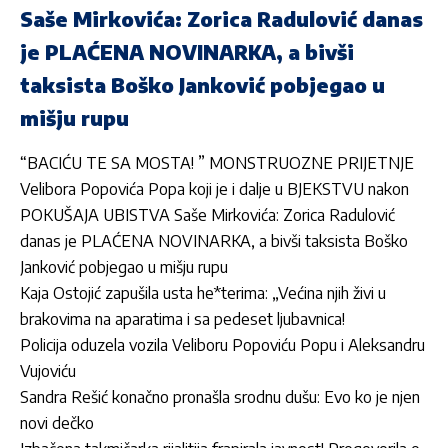
Saše Mirkovića: Zorica Radulović danas
je PLAĆENA NOVINARKA, a bivši
taksista Boško Janković pobjegao u
mišju rupu
“BACIĆU TE SA MOSTA! ” MONSTRUOZNE PRIJETNJE
Velibora Popovića Popa koji je i dalje u BJEKSTVU nakon
POKUŠAJA UBISTVA Saše Mirkovića: Zorica Radulović
danas je PLAĆENA NOVINARKA, a bivši taksista Boško
Janković pobjegao u mišju rupu
Kaja Ostojić zapušila usta he*terima: „Većina njih živi u
brakovima na aparatima i sa pedeset ljubavnica!
Policija oduzela vozila Veliboru Popoviću Popu i Aleksandru
Vujoviću
Sandra Rešić konačno pronašla srodnu dušu: Evo ko je njen
novi dečko