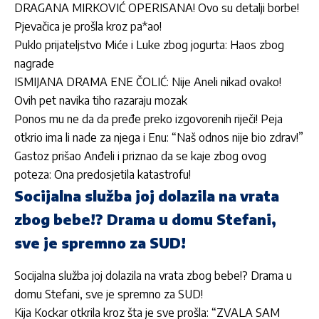
DRAGANA MIRKOVIĆ OPERISANA! Ovo su detalji borbe!
Pjevačica je prošla kroz pa*ao!
Puklo prijateljstvo Miće i Luke zbog jogurta: Haos zbog
nagrade
ISMIJANA DRAMA ENE ČOLIĆ: Nije Aneli nikad ovako!
Ovih pet navika tiho razaraju mozak
Ponos mu ne da da pređe preko izgovorenih riječi! Peja
otkrio ima li nade za njega i Enu: “Naš odnos nije bio zdrav!”
Gastoz prišao Anđeli i priznao da se kaje zbog ovog
poteza: Ona predosjetila katastrofu!
Socijalna služba joj dolazila na vrata
zbog bebe!? Drama u domu Stefani,
sve je spremno za SUD!
Socijalna služba joj dolazila na vrata zbog bebe!? Drama u
domu Stefani, sve je spremno za SUD!
Kija Kockar otkrila kroz šta je sve prošla: “ZVALA SAM