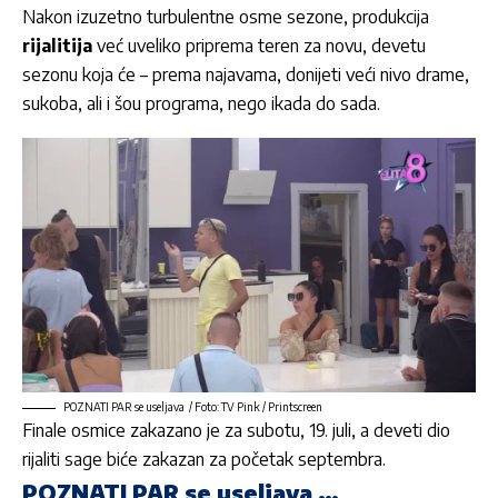
Nakon izuzetno turbulentne osme sezone, produkcija
rijalitija
već uveliko priprema teren za novu, devetu
sezonu koja će – prema najavama, donijeti veći nivo drame,
sukoba, ali i šou programa, nego ikada do sada.
POZNATI PAR se useljava / Foto: TV Pink / Printscreen
Finale osmice zakazano je za subotu, 19. juli, a deveti dio
rijaliti sage biće zakazan za početak septembra.
POZNATI PAR se useljava …