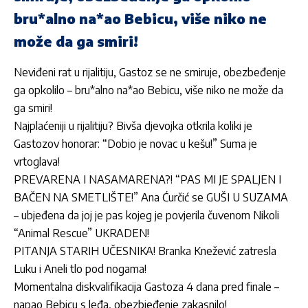
bru*alno na*ao Bebicu, više niko ne
može da ga smiri!
Neviđeni rat u rijalitiju, Gastoz se ne smiruje, obezbeđenje
ga opkolilo – bru*alno na*ao Bebicu, više niko ne može da
ga smiri!
Najplaćeniji u rijalitiju? Bivša djevojka otkrila koliki je
Gastozov honorar: “Dobio je novac u kešu!” Suma je
vrtoglava!
PREVARENA I NASAMARENA?! “PAS MI JE SPALJEN I
BAČEN NA SMETLIŠTE!” Ana Ćurčić se GUŠI U SUZAMA
– ubjeđena da joj je pas kojeg je povjerila čuvenom Nikoli
“Animal Rescue” UKRADEN!
PITANJA STARIH UČESNIKA! Branka Knežević zatresla
Luku i Aneli tlo pod nogama!
Momentalna diskvalifikacija Gastoza 4 dana pred finale –
napao Bebicu s leđa, obezbjeđenje zakasnilo!