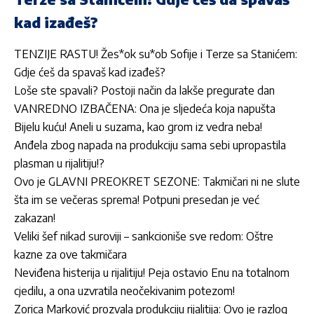
kad izađeš?
TENZIJE RASTU! Žes*ok su*ob Sofije i Terze sa Stanićem:
Gdje ćeš da spavaš kad izađeš?
Loše ste spavali? Postoji način da lakše pregurate dan
VANREDNO IZBAČENA: Ona je sljedeća koja napušta
Bijelu kuću! Aneli u suzama, kao grom iz vedra neba!
Anđela zbog napada na produkciju sama sebi upropastila
plasman u rijalitiju!?
Ovo je GLAVNI PREOKRET SEZONE: Takmičari ni ne slute
šta im se večeras sprema! Potpuni presedan je već
zakazan!
Veliki šef nikad suroviji – sankcioniše sve redom: Oštre
kazne za ove takmičara
Neviđena histerija u rijalitiju! Peja ostavio Enu na totalnom
cjedilu, a ona uzvratila neočekivanim potezom!
Zorica Marković prozvala produkciju rijalitija: Ovo je razlog