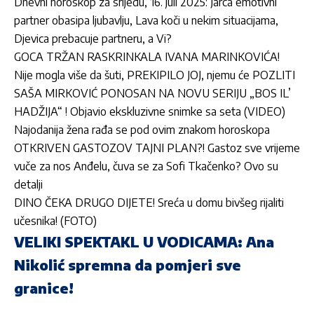
Dnevni horoskop za srijedu, 16. juli 2025: Jarca emotivni
partner obasipa ljubavlju, Lava koči u nekim situacijama,
Djevica prebacuje partneru, a Vi?
GOCA TRŽAN RASKRINKALA IVANA MARINKOVIĆA!
Nije mogla više da šuti, PREKIPILO JOJ, njemu će POZLITI
SAŠA MIRKOVIĆ PONOSAN NA NOVU SERIJU „BOS IL’
HADŽIJA“ ! Objavio ekskluzivne snimke sa seta (VIDEO)
Najodanija žena rađa se pod ovim znakom horoskopa
OTKRIVEN GASTOZOV TAJNI PLAN?! Gastoz sve vrijeme
vuče za nos Anđelu, čuva se za Sofi Tkačenko? Ovo su
detalji
DINO ČEKA DRUGO DIJETE! Sreća u domu bivšeg rijaliti
učesnika! (FOTO)
VELIKI SPEKTAKL U VODICAMA: Ana
Nikolić spremna da pomjeri sve
granice!