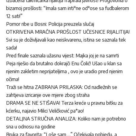
Izbačena takmičarka rijalitija frapirala javnost! Progovorila o
bizarnoj prošlosti: “Imala sam inti*ne od*ose sa fudbalerom
12 sati!”
Pomor ribe u Bosni: Policija preuzela slučaj
OTKRIVENA MRAČNA PROŠLOST UČESNICE RIJALITIJA!
Svi su je doživljavali kao neiskvarenu, istina se saznala tek
sada!
Pred finale saznala užasnu vijest: Majka joj je na samrti
Peja riješio da brutalno dokrajči Enu Čolić! Ušao u klan sa
njenim zakletim neprijateljima , ovo je uradio pred njenim
očima!
Traži se hitna ZABRANA PRILASKA: Od nadležnih se
zahtjeva izricanje ove mjere zbog straha
DRAMA SE NE STIŠAVA! Terza kreće u pravnu bitku za
kćerku, najavio Milici Veličković pa*ao!
DETALJNA STRUČNA ANALIZA: Koliko nam je potrebno
sna u odnosu na godine
Bruka za favorita: “Loše sam …” Očekivala pobjedu, a