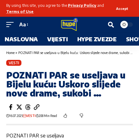
By using this site, you agree to the
Privacy Policy
and
Accept
Terms of Use
.
Aa
NASLOVNA
VIJESTI
HYPE ZVEZDE
SHO
Home
»
POZNATI PAR se useljava u Bijelu kuću: Uskoro slijede nove drame, sukobi …
VESTI
POZNATI PAR se useljava u
Bijelu kuću: Uskoro slijede
nove drame, sukobi …
16.07.2025
VESTI
208 Min Read
POZNATI PAR se useljava