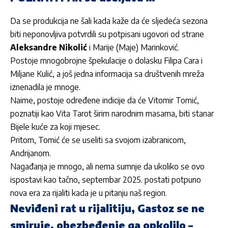
Da se produkcija ne šali kada kaže da će sljedeća sezona
biti neponovljiva potvrdili su potpisani ugovori od strane
Aleksandre Nikolić
i
Marije (Maje) Marinković.
Postoje mnogobrojne špekulacije o dolasku Filipa Cara i
Miljane Kulić, a još jedna informacija sa društvenih mreža
iznenadila je mnoge.
Naime, postoje određene indicije da će Vitomir Tomić,
poznatiji kao Vita Tarot širim narodnim masama, biti stanar
Bijele kuće za koji mjesec.
Pritom, Tomić će se useliti sa svojom izabranicom,
Andrijanom.
Nagađanja je mnogo, ali nema sumnje da ukoliko se ovo
ispostavi kao tačno, septembar 2025. postati potpuno
nova era za rijaliti kada je u pitanju naš region.
Neviđeni rat u rijalitiju, Gastoz se ne
smiruje, obezbeđenje ga opkolilo –