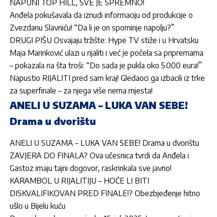
NAPUNI TOP HILL, SVE JE SPREMNO!
Anđela pokušavala da iznudi informaciju od produkcije o
Zvezdanu Slavniću! “Da li je on spominje napolju?”
DRUGI PIŠU Osvajaju tržište: Hype TV stiže i u Hrvatsku
Maja Marinković ulazi u rijaliti i već je počela sa pripremama
– pokazala na šta troši: “Do sada je pukla oko 5.000 eura!”
Napustio RIJALITI pred sam kraj! Gledaoci ga izbacili iz trke
za superfinale – za njega više nema mjesta!
ANELI U SUZAMA – LUKA VAN SEBE!
Drama u dvorištu
ANELI U SUZAMA – LUKA VAN SEBE! Drama u dvorištu
ZAVJERA DO FINALA? Ova učesnica tvrdi da Anđela i
Gastoz imaju tajni dogovor, raskrinkala sve javno!
KARAMBOL U RIJALITIJU – HOĆE LI BITI
DISKVALIFIKOVAN PRED FINALE!? Obezbjeđenje hitno
ušlo u Bijelu kuću