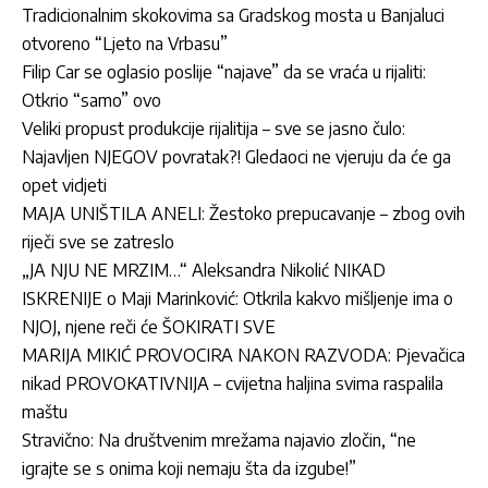
Tradicionalnim skokovima sa Gradskog mosta u Banjaluci
otvoreno “Ljeto na Vrbasu”
Filip Car se oglasio poslije “najave” da se vraća u rijaliti:
Otkrio “samo” ovo
Veliki propust produkcije rijalitija – sve se jasno čulo:
Najavljen NJEGOV povratak?! Gledaoci ne vjeruju da će ga
opet vidjeti
MAJA UNIŠTILA ANELI: Žestoko prepucavanje – zbog ovih
riječi sve se zatreslo
„JA NJU NE MRZIM…“ Aleksandra Nikolić NIKAD
ISKRENIJE o Maji Marinković: Otkrila kakvo mišljenje ima o
NJOJ, njene reči će ŠOKIRATI SVE
MARIJA MIKIĆ PROVOCIRA NAKON RAZVODA: Pjevačica
nikad PROVOKATIVNIJA – cvijetna haljina svima raspalila
maštu
Stravično: Na društvenim mrežama najavio zločin, “ne
igrajte se s onima koji nemaju šta da izgube!”