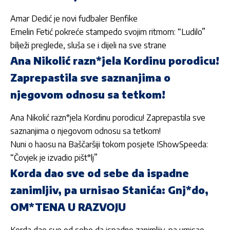
Amar Dedić je novi fudbaler Benfike
Emelin Fetić pokreće stampedo svojim ritmom: “Ludilo”
bilježi preglede, sluša se i dijeli na sve strane
Ana Nikolić razn*jela Kordinu porodicu!
Zaprepastila sve saznanjima o
njegovom odnosu sa tetkom!
Ana Nikolić razn*jela Kordinu porodicu! Zaprepastila sve
saznanjima o njegovom odnosu sa tetkom!
Nuni o haosu na Baščaršiji tokom posjete IShowSpeeda:
“Čovjek je izvadio pišt*lj”
Korda dao sve od sebe da ispadne
zanimljiv, pa urnisao Stanića: Gnj*do,
OM*TENA U RAZVOJU