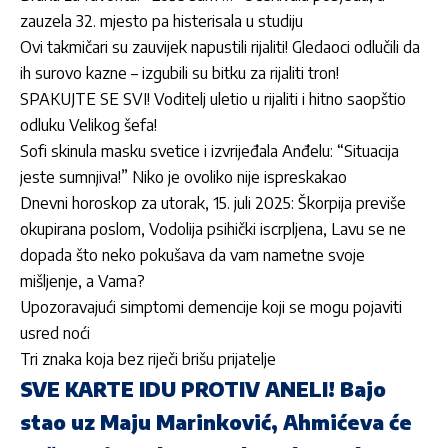
zauzela 32. mjesto pa histerisala u studiju
Ovi takmičari su zauvijek napustili rijaliti! Gledaoci odlučili da
ih surovo kazne – izgubili su bitku za rijaliti tron!
SPAKUJTE SE SVI! Voditelj uletio u rijaliti i hitno saopštio
odluku Velikog šefa!
Sofi skinula masku svetice i izvrijeđala Anđelu: “Situacija
jeste sumnjiva!” Niko je ovoliko nije ispreskakao
Dnevni horoskop za utorak, 15. juli 2025: Škorpija previše
okupirana poslom, Vodolija psihički iscrpljena, Lavu se ne
dopada što neko pokušava da vam nametne svoje
mišljenje, a Vama?
Upozoravajući simptomi demencije koji se mogu pojaviti
usred noći
Tri znaka koja bez riječi brišu prijatelje
SVE KARTE IDU PROTIV ANELI! Bajo
stao uz Maju Marinković, Ahmićeva će