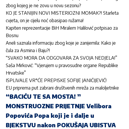
zbog kojeg je ne zovu u novu sezonu?
KO JE STANIJIN NOVI MISTERIOZNI MOMAK?! Starleta
cvjeta, on je cijelu noć obasipao ružama!
Kapiten reprezentacije BiH Miralem Halilović potpisao za
Bosnu
Aneli saznala informaciju zbog koje je zanijemila: Kako je
čula za Asmina i Baju?!
“SVAKO MORA DA ODGOVARA ZA SVOJA NEDJELA!”
Saša Mirković: “Vjerujem u pravosudne organe Republike
Hrvatske”
ISPLIVALE VR*ĆE PREPISKE SOFIJE JANIĆIJEVIĆ!
EU priprema put zabrani društvenih mreža za maloljetnike
“BACIĆU TE SA MOSTA! ”
MONSTRUOZNE PRIJETNJE Velibora
Popovića Popa koji je i dalje u
BJEKSTVU nakon POKUŠAJA UBISTVA