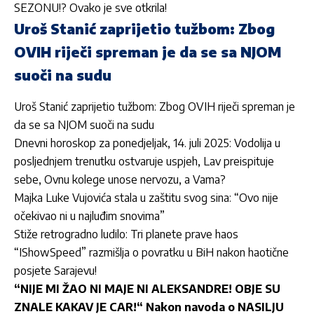
SEZONU!? Ovako je sve otkrila!
Uroš Stanić zaprijetio tužbom: Zbog
OVIH riječi spreman je da se sa NJOM
suoči na sudu
Uroš Stanić zaprijetio tužbom: Zbog OVIH riječi spreman je
da se sa NJOM suoči na sudu
Dnevni horoskop za ponedjeljak, 14. juli 2025: Vodolija u
posljednjem trenutku ostvaruje uspjeh, Lav preispituje
sebe, Ovnu kolege unose nervozu, a Vama?
Majka Luke Vujovića stala u zaštitu svog sina: “Ovo nije
očekivao ni u najluđim snovima”
Stiže retrogradno ludilo: Tri planete prave haos
“IShowSpeed” razmišlja o povratku u BiH nakon haotične
posjete Sarajevu!
“NIJE MI ŽAO NI MAJE NI ALEKSANDRE! OBJE SU
ZNALE KAKAV JE CAR!“ Nakon navoda o NASILJU