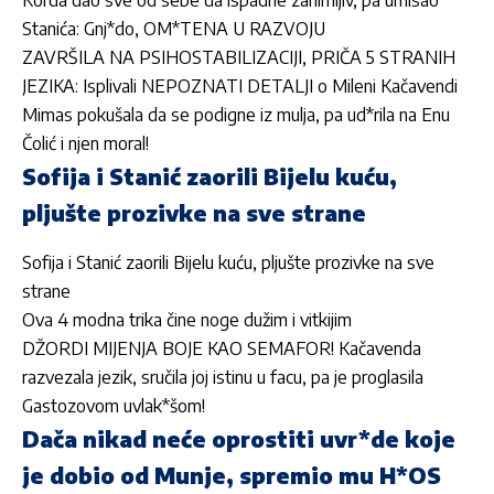
Korda dao sve od sebe da ispadne zanimljiv, pa urnisao
Stanića: Gnj*do, OM*TENA U RAZVOJU
ZAVRŠILA NA PSIHOSTABILIZACIJI, PRIČA 5 STRANIH
JEZIKA: Isplivali NEPOZNATI DETALJI o Mileni Kačavendi
Mimas pokušala da se podigne iz mulja, pa ud*rila na Enu
Čolić i njen moral!
Sofija i Stanić zaorili Bijelu kuću,
pljušte prozivke na sve strane
Sofija i Stanić zaorili Bijelu kuću, pljušte prozivke na sve
strane
Ova 4 modna trika čine noge dužim i vitkijim
DŽORDI MIJENJA BOJE KAO SEMAFOR! Kačavenda
razvezala jezik, sručila joj istinu u facu, pa je proglasila
Gastozovom uvlak*šom!
Dača nikad neće oprostiti uvr*de koje
je dobio od Munje, spremio mu H*OS