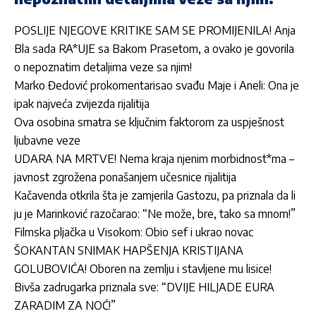
POSLIJE NJEGOVE KRITIKE SAM SE PROMIJENILA! Anja
Bla sada RA*UJE sa Bakom Prasetom, a ovako je govorila
o nepoznatim detaljima veze sa njim!
Marko Đedović prokomentarisao svađu Maje i Aneli: Ona je
ipak najveća zvijezda rijalitija
Ova osobina smatra se ključnim faktorom za uspješnost
ljubavne veze
UDARA NA MRTVE! Nema kraja njenim morbidnost*ma –
javnost zgrožena ponašanjem učesnice rijalitija
Kačavenda otkrila šta je zamjerila Gastozu, pa priznala da li
ju je Marinković razočarao: “Ne može, bre, tako sa mnom!”
Filmska pljačka u Visokom: Obio sef i ukrao novac
ŠOKANTAN SNIMAK HAPŠENJA KRISTIJANA
GOLUBOVIĆA! Oboren na zemlju i stavljene mu lisice!
Bivša zadrugarka priznala sve: “DVIJE HILJADE EURA
ZARADIM ZA NOĆ!”