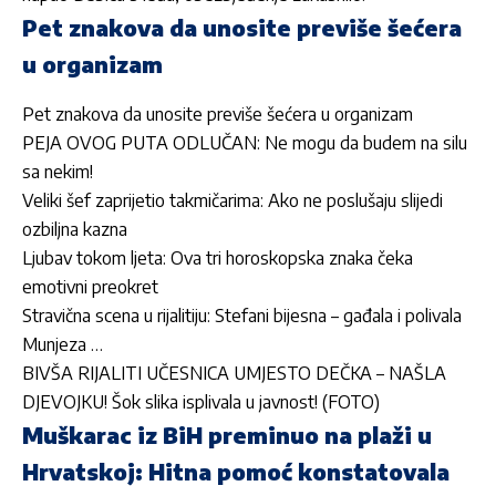
Pet znakova da unosite previše šećera
u organizam
Pet znakova da unosite previše šećera u organizam
PEJA OVOG PUTA ODLUČAN: Ne mogu da budem na silu
sa nekim!
Veliki šef zaprijetio takmičarima: Ako ne poslušaju slijedi
ozbiljna kazna
Ljubav tokom ljeta: Ova tri horoskopska znaka čeka
emotivni preokret
Stravična scena u rijalitiju: Stefani bijesna – gađala i polivala
Munjeza …
BIVŠA RIJALITI UČESNICA UMJESTO DEČKA – NAŠLA
DJEVOJKU! Šok slika isplivala u javnost! (FOTO)
Muškarac iz BiH preminuo na plaži u
Hrvatskoj: Hitna pomoć konstatovala