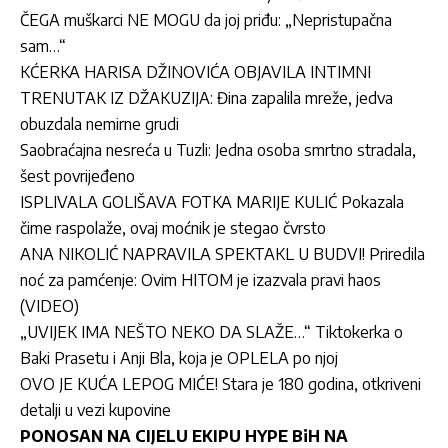
ČEGA muškarci NE MOGU da joj priđu: „Nepristupačna
sam…“
KĆERKA HARISA DŽINOVIĆA OBJAVILA INTIMNI
TRENUTAK IZ DŽAKUZIJA: Đina zapalila mreže, jedva
obuzdala nemirne grudi
Saobraćajna nesreća u Tuzli: Jedna osoba smrtno stradala,
šest povrijeđeno
ISPLIVALA GOLIŠAVA FOTKA MARIJE KULIĆ Pokazala
čime raspolaže, ovaj moćnik je stegao čvrsto
ANA NIKOLIĆ NAPRAVILA SPEKTAKL U BUDVI! Priredila
noć za pamćenje: Ovim HITOM je izazvala pravi haos
(VIDEO)
„UVIJEK IMA NEŠTO NEKO DA SLAŽE…“ Tiktokerka o
Baki Prasetu i Anji Bla, koja je OPLELA po njoj
OVO JE KUĆA LEPOG MIĆE! Stara je 180 godina, otkriveni
detalji u vezi kupovine
PONOSAN NA CIJELU EKIPU HYPE BiH NA