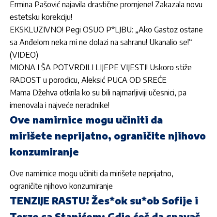
Ermina Pašović najavila drastične promjene! Zakazala novu
estetsku korekciju!
EKSKLUZIVNO! Pegi OSUO P*LJBU: „Ako Gastoz ostane
sa Anđelom neka mi ne dolazi na sahranu! Ukanalio se!“
(VIDEO)
MIONA I ŠA POTVRDILI LIJEPE VIJESTI! Uskoro stiže
RADOST u porodicu, Aleksić PUCA OD SREĆE
Mama Džehva otkrila ko su bili najmarljiviji učesnici, pa
imenovala i najveće neradnike!
Ove namirnice mogu učiniti da
mirišete neprijatno, ograničite njihovo
konzumiranje
Ove namirnice mogu učiniti da mirišete neprijatno,
ograničite njihovo konzumiranje
TENZIJE RASTU! Žes*ok su*ob Sofije i
Terze sa Stanićem: Gdje ćeš da spavaš