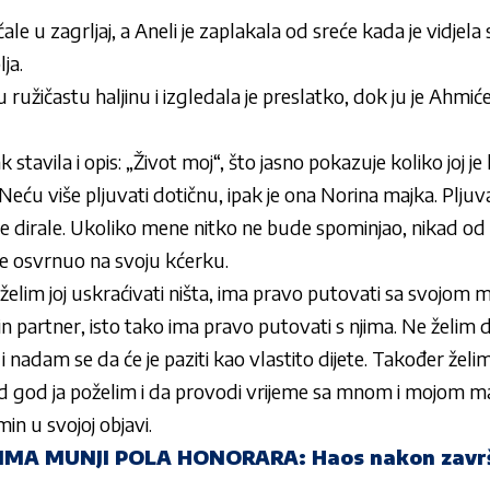
le u zagrljaj, a Aneli je zaplakala od sreće kada je vidjel
ja.
 ružičastu haljinu i izgledala je preslatko, dok ju je
Ahmić
 stavila i opis:
„
Život moj“, što jasno pokazuje koliko joj je
 Ne
ću više pljuvati dotičnu, ipak je ona
Norina
majka. Pljuv
e dirale. Ukoliko mene nitko ne bude spominjao, nikad od
se osvrnuo na svoju k
ćerku.
e želim joj uskraćivati ništa, ima pravo putovati sa svoj
in partner, isto tako ima pravo putovati s njima. Ne želim d
nadam se da će je paziti kao vlastito dijete. Također žel
d god ja poželim i da provodi vrijeme sa mnom i mojom 
min
u svojoj objavi.
IMA MUNJI POLA HONORARA: Haos nakon završet