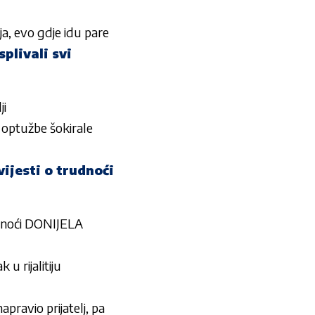
, evo gdje idu pare
plivali svi
ji
ptužbe šokirale
jesti o trudnoći
dnoći DONIJELA
u rijalitiju
apravio prijatelj, pa