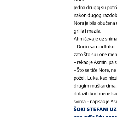
Jedna drugoj su potrča
nakon dugog razdobl
Nora je bila obučena u
grlila i mazila.
Ahmićeva
je uz snimak
– Donio sam odluku.
zato što su i one men
– rekao je
Asmin
, pa 
–
Što se tiče Nore, n
poželi. Luka, kao njez
drugim muškarcima, i 
dolaziti kod mene ka
svima
– napisao je
As
ŠOK! STEFANI UZ
evo gdje idu pare