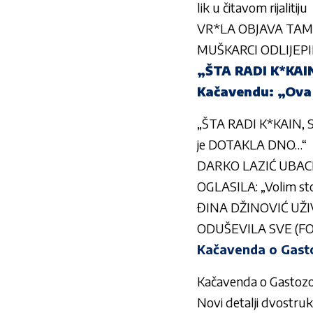
lik u čitavom rijalitiju
VR*LA OBJAVA TAMARE
MUŠKARCI ODLIJEPI
„ŠTA RADI K*KAI
Kačavendu: „Ova
„ŠTA RADI K*KAIN, 
je DOTAKLA DNO…“
DARKO LAZIĆ UBACIO
OGLASILA: „Volim sto
ĐINA DŽINOVIĆ UŽIV
ODUŠEVILA SVE (F
Kačavenda o Gasto
Kačavenda o Gastozovo
Novi detalji dvostruk