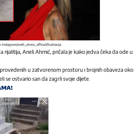
 Instagram/aneli_ahmic_official/Ilustracija
ca
rijalitija
,
Aneli
Ahmić
, pričala je kako jedva čeka da ode u
provedenih u zatvorenom prostoru i brojnih obaveza oko
eli se ostvario san da zagrli svoje
dijete
.
AMA!