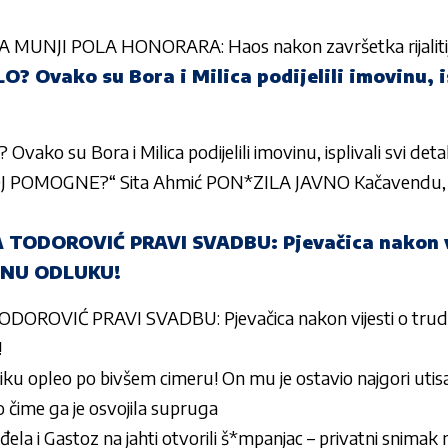
MUNJI POLA HONORARA: Haos nakon završetka rijalitija
 Ovako su Bora i Milica podijelili imovinu, is
ko su Bora i Milica podijelili imovinu, isplivali svi detal
OJ POMOGNE?“ Sita Ahmić PON*ZILA JAVNO Kačavendu, o
 TODOROVIĆ PRAVI SVADBU: Pjevačica nakon vi
ČNU ODLUKU!
DOROVIĆ PRAVI SVADBU: Pjevačica nakon vijesti o tru
!
iku opleo po bivšem cimeru! On mu je ostavio najgori utisak 
o čime ga je osvojila supruga
đela i Gastoz na jahti otvorili š*mpanjac – privatni snimak n