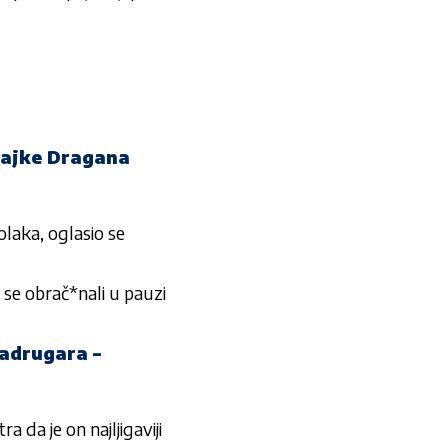
majke Dragana
laka, oglasio se
 obrač*nali u pauzi
zadrugara –
 da je on najljigaviji