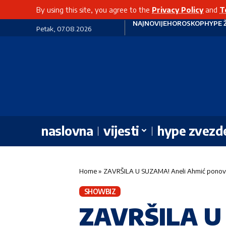
By using this site, you agree to the
Privacy Policy
and
T
NAJNOVIJE
HOROSKOP
HYPE 
Petak, 07.08.2026
naslovna
vijesti
hype zvezd
Home
»
ZAVRŠILA U SUZAMA! Aneli Ahmić ponovo zag
SHOWBIZ
ZAVRŠILA U