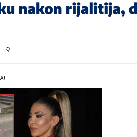
u nakon rijalitija, d
A!