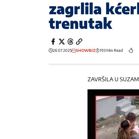
zagrlila kćerk
trenutak
26.07.2025
SHOWBIZ
193 Min Read
ZAVRŠILA U SUZAM