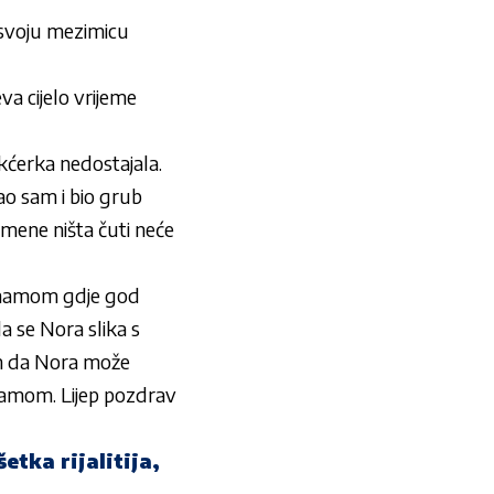
a svoju mezimicu
eva
cijelo vrijeme
 kćerka nedostajala.
ao sam i bio grub
 mene ništa čuti neće
om mamom gdje god
a se Nora slika s
im da Nora može
mamom. Lijep pozdrav
ka rijalitija,