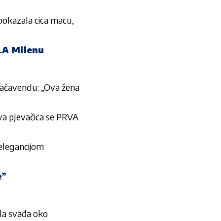
okazala cica macu,
LA Milenu
ačavendu: „Ova žena
 pJevačica se PRVA
legancijom
e”
ila svađa oko