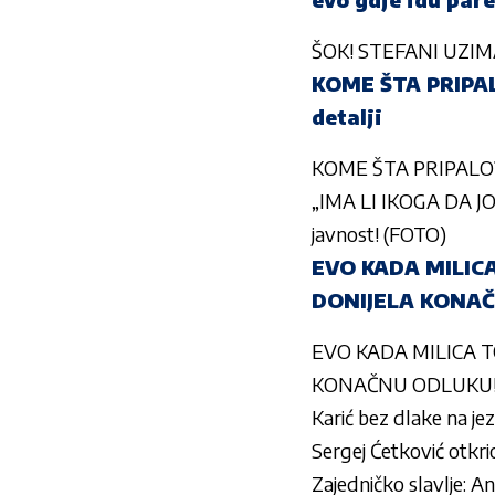
ŠOK! STEFANI UZIMA 
KOME ŠTA PRIPALO?
detalji
KOME ŠTA PRIPALO? Ova
„IMA LI IKOGA DA J
javnost! (FOTO)
EVO KADA MILICA
DONIJELA KONA
EVO KADA MILICA TO
KONAČNU ODLUKU
Karić bez dlake na jez
Sergej Ćetković otkri
Zajedničko slavlje: An