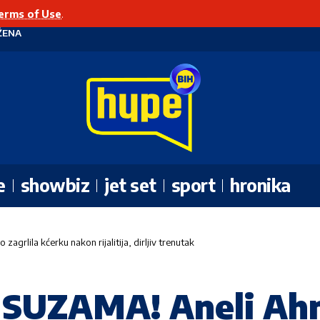
erms of Use
.
ŽENA
e
showbiz
jet set
sport
hronika
rlila kćerku nakon rijalitija, dirljiv trenutak
 SUZAMA! Aneli Ah