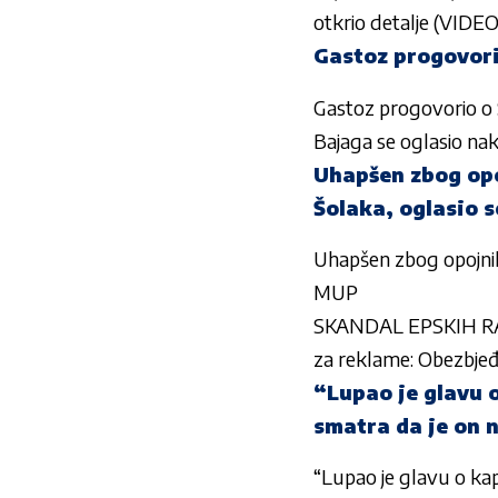
otkrio detalje (VIDEO
Gastoz progovorio
Gastoz progovorio o S
Bajaga se oglasio nak
Uhapšen zbog opo
Šolaka, oglasio 
Uhapšen zbog opojnih
MUP
SKANDAL EPSKIH RAZ
za reklame: Obezbjeđ
“Lupao je glavu 
smatra da je on na
“Lupao je glavu o kap