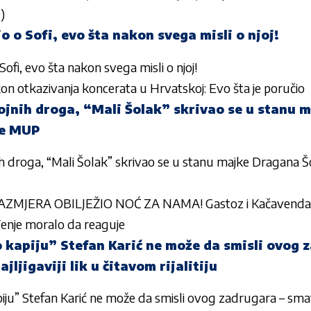
)
 o Sofi, evo šta nakon svega misli o njoj!
ofi, evo šta nakon svega misli o njoj!
on otkazivanja koncerata u Hrvatskoj: Evo šta je poručio
jnih droga, “Mali Šolak” skrivao se u stanu 
se MUP
 droga, “Mali Šolak” skrivao se u stanu majke Dragana Šo
MJERA OBILJEŽIO NOĆ ZA NAMA! Gastoz i Kačavenda se
enje moralo da reaguje
o kapiju” Stefan Karić ne može da smisli ovog 
jljigaviji lik u čitavom rijalitiju
iju” Stefan Karić ne može da smisli ovog zadrugara – smatra