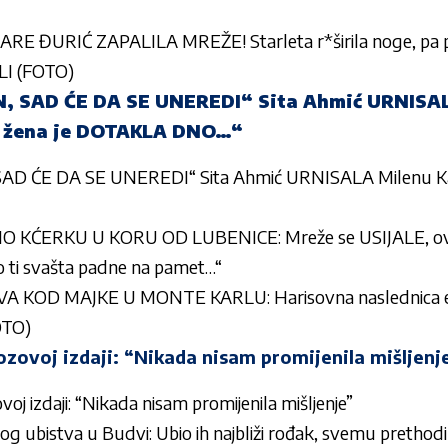
 ĐURIĆ ZAPALILA MREŽE! Starleta r*širila noge, pa p
LI (FOTO)
N, SAD ĆE DA SE UNEREDI“ Sita Ahmić URNISA
 žena je DOTAKLA DNO…“
SAD ĆE DA SE UNEREDI“ Sita Ahmić URNISALA Milenu K
 KĆERKU U KORU OD LUBENICE: Mreže se USIJALE, ova
 ti svašta padne na pamet…“
A KOD MAJKE U MONTE KARLU: Harisovna naslednica e
OTO)
zovoj izdaji: “Nikada nisam promijenila mišljenj
j izdaji: “Nikada nisam promijenila mišljenje”
og ubistva u Budvi: Ubio ih najbliži rođak, svemu prethod