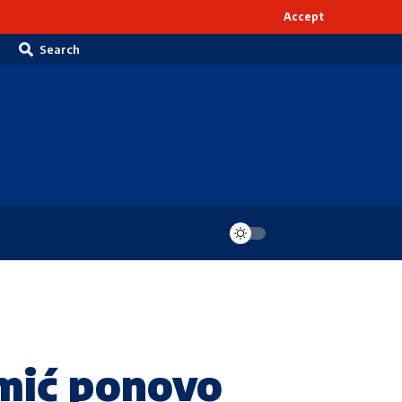
Accept
Search
mić ponovo