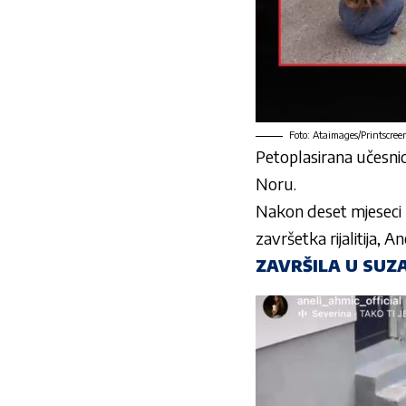
Foto: Ataimages/Printscreen
Petoplasirana učesni
Noru.
Nakon deset
mjeseci
završetka
rijalitija
, An
ZAVRŠILA U SUZ