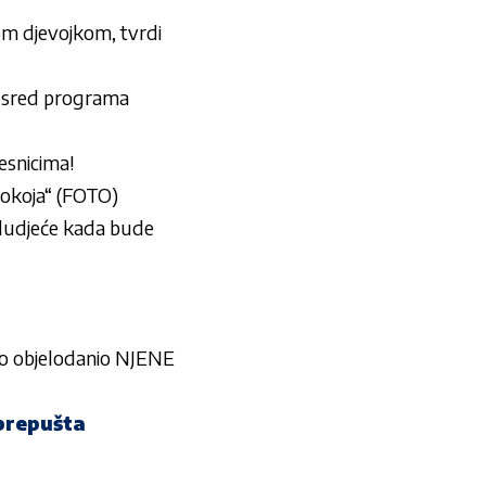
om djevojkom, tvrdi
o usred programa
snicima!
okoja“ (FOTO)
ludjeće kada bude
 objelodanio NJENE
 prepušta