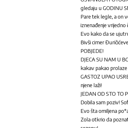
gledaju u GODINU S
Pare tek legle, a on v
iznenađenje vrijedno 
Evo kako da se ujut
Bivši cimer Đuričić
POBJEDE!
DJECA SU NAM U BOLN
kakav pakao prolaze n
GASTOZ UPAO USRED E
njene laži!
JEDAN OD STO TO PRE
Dobila sam poziv! Sofi 
Evo šta omiljena po*a
Zola otkrio da poznat
sezonu!