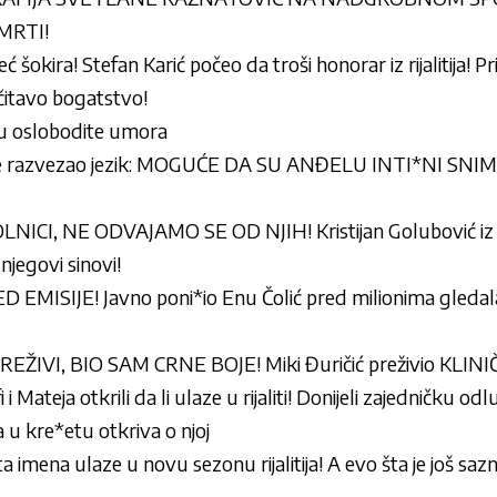
MRTI!
eć šokira! Stefan Karić počeo da troši honorar iz rijalitija!
čitavo bogatstvo!
ru oslobodite umora
eve razvezao jezik: MOGUĆE DA SU ANĐELU INTI*NI SNI
ICI, NE ODVAJAMO SE OD NJIH! Kristijan Golubović iz b
jegovi sinovi!
MISIJE! Javno poni*io Enu Čolić pred milionima gledala
ŽIVI, BIO SAM CRNE BOJE! Miki Đuričić preživio KLINI
i Mateja otkrili da li ulaze u rijaliti! Donijeli zajedničku o
 u kre*etu otkriva o njoj
a imena ulaze u novu sezonu rijalitija! A evo šta je još s