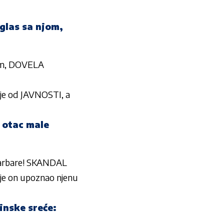
las sa njom,
om, DOVELA
e od JAVNOSTI, a
 otac male
Barbare! SKANDAL
 je on upoznao njenu
tinske sreće: