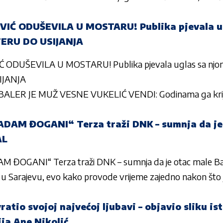
Ć ODUŠEVILA U MOSTARU! Publika pjevala ug
ERU DO USIJANJA
ODUŠEVILA U MOSTARU! Publika pjevala uglas sa nj
IJANJA
LER JE MUŽ VESNE VUKELIĆ VENDI: Godinama ga krij
ADAM ĐOGANI“ Terza traži DNK – sumnja da je
AL
M ĐOGANI“ Terza traži DNK – sumnja da je otac male 
i u Sarajevu, evo kako provode vrijeme zajedno nakon što
ratio svojoj najvećoj ljubavi – objavio sliku is
ija Ane Nikolić