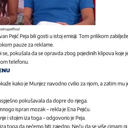
zadrugaofficial
ovan Pejić Peja
bili gosti u istoj emisiji. Tom prilikom
zabiljež
 tokom pauze za reklame.
bi se, pokušala da se opravda zbog pojedinih klipova koje 
vom telefonu.
 ENU
okaže kako je
Munjez
navodno
cvilio
za njom, a zatim mu j
ezuspješno pokušavala da dopre do njega.
e mnogo ispran mozak
– rekla je Ena Peji
ću.
enje i stojim iza toga
– odgovorio je Peja.
 iza toga da ne
ćemo biti zajedno. Neću da se više cimam n