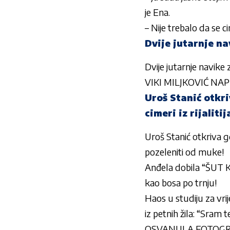
je Ena.
– Nije trebalo da se c
Dvije jutarnje n
Dvije jutarnje navike
VIKI MILJKOVIĆ NAP
Uroš Stanić otkr
cimeri iz rijaliti
Uroš Stanić otkriva gd
pozeleniti od muke!
Anđela dobila “ŠUT K
kao bosa po trnju!
Haos u studiju za vri
iz petnih žila: “Sram te
OSVANULA FOTOGR