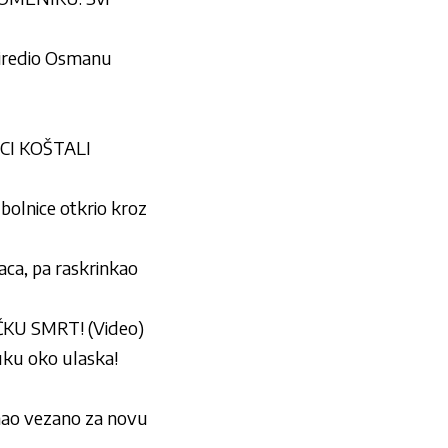
 Priredio Osmanu
MCI KOŠTALI
olnice otkrio kroz
ca, pa raskrinkao
ČKU SMRT! (Video)
dluku oko ulaska!
aznao vezano za novu