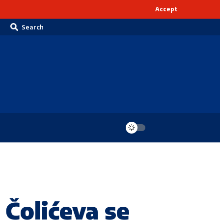
Accept
Search
Čolićeva se