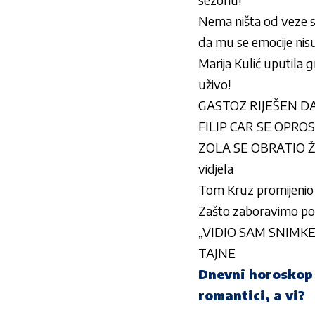
Nema ništa od veze s
da mu se emocije nisu
Marija Kulić uputila 
uživo!
GASTOZ RIJEŠEN DA S
FILIP CAR SE OPROST
ZOLA SE OBRATIO ŽEL
vidjela
Tom Kruz promijenio 
Zašto zaboravimo po 
„VIDIO SAM SNIMKE,
TAJNE
Dnevni horoskop z
romantici, a vi?