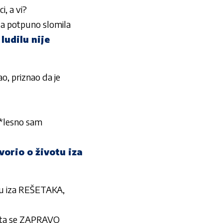
i, a vi?
a potpuno slomila
ludilu nije
o, priznao da je
*lesno sam
rio o životu iza
u iza REŠETAKA,
šta se ZAPRAVO