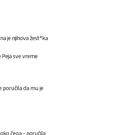
ena
je njihova žest*ka
je Peja sve vreme
e poručila da mu je
i oko čega
– poru
čila