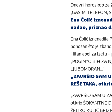
Dnevni horoskop za 29.
„GASIM TELEFON, SUZ
Ena Čolić iznena
nadao, priznao da
Ena Čolić iznenadila 
ponosan što je zbario
Hitan apel za Izetu –
„POGIN*O BIH ZA NJU
LJUBOMORAN…“
„ZAVRŠIO SAM U 
REŠETAKA, otkr
„ZAVRŠIO SAM U ZAT
otkrio ŠOKANTNE D
ŽELJKO KULIĆ BRIZN