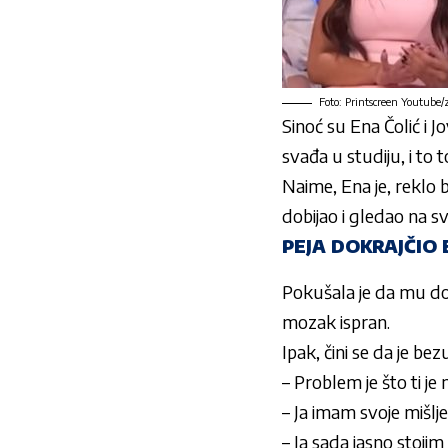
Foto: Printscreen Youtube/
Sino
ć su
Ena Čolić i J
svađa u studiju, i to
Naime, Ena je, reklo 
dobijao i gledao na s
PEJA DOKRAJČIO
Pokušala je da mu d
mozak ispran.
Ipak, čini se da je b
– Problem je
što ti j
– Ja imam svoje mi
šlj
– Ja sada jasno stojim