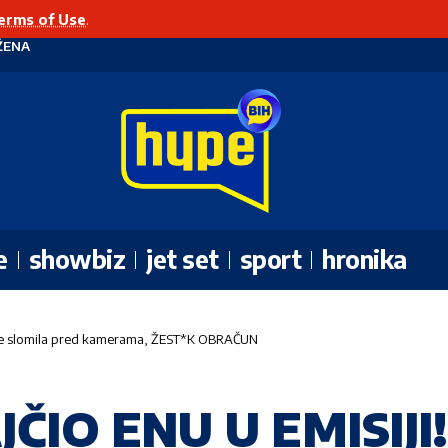
erms of Use
.
ŽENA
e
showbiz
jet set
sport
hronika
 se slomila pred kamerama, ŽEST*K OBRAČUN
ČIO ENU U EMISIJI! 