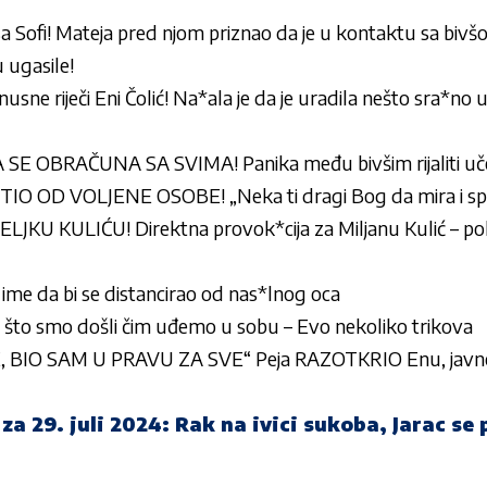
a Sofi! Mateja pred njom priznao da je u kontaktu sa bivš
 ugasile!
gnusne riječi Eni Čolić! Na*ala je da je uradila nešto sra*n
E OBRAČUNA SA SVIMA! Panika među bivšim rijaliti uče
IO OD VOLJENE OSOBE! „Neka ti dragi Bog da mira i sp
JKU KULIĆU! Direktna provok*cija za Miljanu Kulić – po
ime da bi se distancirao od nas*lnog oca
što smo došli čim uđemo u sobu – Evo nekoliko trikova
 BIO SAM U PRAVU ZA SVE“ Peja RAZOTKRIO Enu, javno
a 29. juli 2024: Rak na ivici sukoba, Jarac se