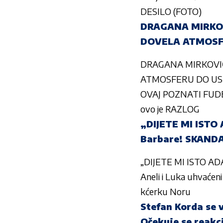
DESILO (FOTO)
DRAGANA MIRKOVI
DOVELA ATMOSF
DRAGANA MIRKOVIĆ 
ATMOSFERU DO US
OVAJ POZNATI FUDBA
ovo je RAZLOG
„DIJETE MI ISTO 
Barbare! SKAND
„DIJETE MI ISTO ADA
Aneli i Luka uhvaćen
kćerku Noru
Stefan Korda se v
Očekuje se reakc