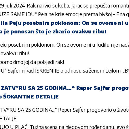
 juli 2024: Rak na ivici sukoba, Jarac se prepušta romantic
E SAME IDU“ Peja ne krije emocije prema bivšoj – Ena g
dila Peju posebnim poklonom: On se ovome ni u 
 je ponosan što je zbario ovakvu ribu!
Peju posebnim poklonom: On se ovome ni u ludilu nije nada
 ovakvu ribu!
 pomozimo joj da pobijedi rak!
“ Sajfer nikad ISKRENIJE o odnosu sa ženom Lejlom: „B
ZATV*RU SA 25 GODINA…“ Reper Sajfer progovo
io ŠOKANTNE DETALJE
V*RU SA 25 GODINA…“ Reper Sajfer progovorio o život
ETALJE
UO U PLAČ! Tužna scena na njegovom rođendanu, evo 