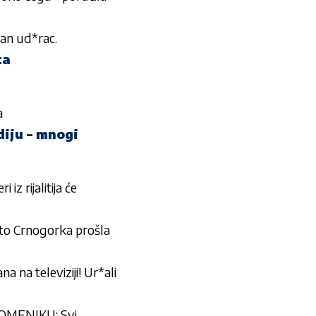
lan ud*rac.
ta
a
diju – mnogi
z rijalitija će
ato Crnogorka prošla
 na televiziji! Ur*ali
MENIKU: Svi