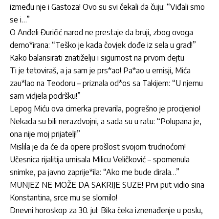
između nje i Gastoza! Ovo su svi čekali da čuju: “Viđali smo
se i…”
O Anđeli Đuričić narod ne prestaje da bruji, zbog ovoga
demo*irana: “Teško je kada čovjek dođe iz sela u grad!”
Kako balansirati znatiželju i sigurnost na prvom dejtu
Ti je tetoviraš, a ja sam je prs*ao! Pa*ao u emisji, Mića
zau*lao na Teodoru – priznala od*os sa Takijem: “U njemu
sam vidjela podršku!”
Lepog Miću ova cimerka prevarila, pogrešno je procijenio!
Nekada su bili nerazdvojni, a sada su u ratu: “Polupana je,
ona nije moj prijatelj!”
Mislila je da će da opere prošlost svojom trudnoćom!
Učesnica rijalitija urnisala Milicu Veličković – spomenula
snimke, pa javno zaprije*ila: “Ako me bude dirala…”
MUNJEZ NE MOŽE DA SAKRIJE SUZE! Prvi put vidio sina
Konstantina, srce mu se slomilo!
Dnevni horoskop za 30. jul: Bika čeka iznenađenje u poslu,