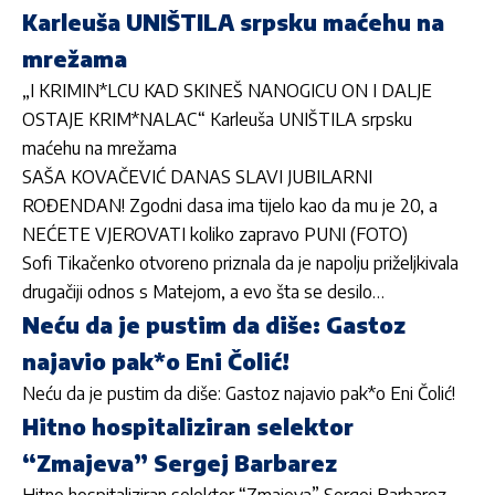
Karleuša UNIŠTILA srpsku maćehu na
mrežama
„I KRIMIN*LCU KAD SKINEŠ NANOGICU ON I DALJE
OSTAJE KRIM*NALAC“ Karleuša UNIŠTILA srpsku
maćehu na mrežama
SAŠA KOVAČEVIĆ DANAS SLAVI JUBILARNI
ROĐENDAN! Zgodni dasa ima tijelo kao da mu je 20, a
NEĆETE VJEROVATI koliko zapravo PUNI (FOTO)
Sofi Tikačenko otvoreno priznala da je napolju priželjkivala
drugačiji odnos s Matejom, a evo šta se desilo…
Neću da je pustim da diše: Gastoz
najavio pak*o Eni Čolić!
Neću da je pustim da diše: Gastoz najavio pak*o Eni Čolić!
Hitno hospitaliziran selektor
“Zmajeva” Sergej Barbarez
Hitno hospitaliziran selektor “Zmajeva” Sergej Barbarez