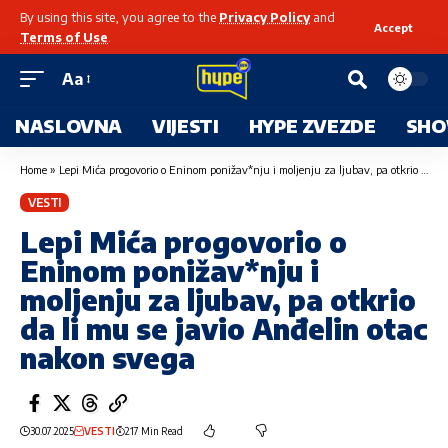
By using this site, you agree to the
Privacy Policy
and
Accept
Terms of Use
.
Aa
NASLOVNA
VIJESTI
HYPE ZVEZDE
SHO
Home
»
Lepi Mića progovorio o Eninom ponižav*nju i moljenju za ljubav, pa otkrio da li mu se javio Anđelin otac nakon svega
VESTI
Lepi Mića progovorio o
Eninom ponižav*nju i
moljenju za ljubav, pa otkrio
da li mu se javio Anđelin otac
nakon svega
30.07.2025
VESTI
217 Min Read