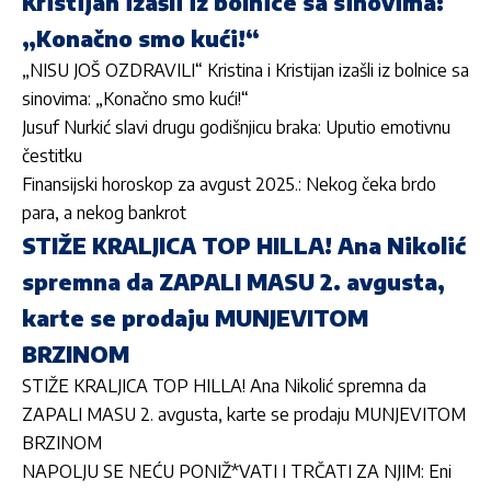
Kristijan izašli iz bolnice sa sinovima:
„Konačno smo kući!“
„NISU JOŠ OZDRAVILI“ Kristina i Kristijan izašli iz bolnice sa
sinovima: „Konačno smo kući!“
Jusuf Nurkić slavi drugu godišnjicu braka: Uputio emotivnu
čestitku
Finansijski horoskop za avgust 2025.: Nekog čeka brdo
para, a nekog bankrot
STIŽE KRALJICA TOP HILLA! Ana Nikolić
spremna da ZAPALI MASU 2. avgusta,
karte se prodaju MUNJEVITOM
BRZINOM
STIŽE KRALJICA TOP HILL
A! Ana Nikolić spremna da
ZAPALI MASU 2. avgusta, karte se prodaju MUNJEVITOM
BRZINOM
NAPOLJU SE NEĆU PONIŽ*VATI I TRČATI ZA NJIM: Eni