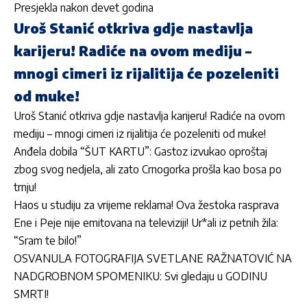
Presjekla nakon devet godina
Uroš Stanić otkriva gdje nastavlja
karijeru! Radiće na ovom mediju –
mnogi cimeri iz rijalitija će pozeleniti
od muke!
Uroš Stanić otkriva gdje nastavlja karijeru! Radiće na ovom
mediju – mnogi cimeri iz rijalitija će pozeleniti od muke!
Anđela dobila “ŠUT KARTU”: Gastoz izvukao oproštaj
zbog svog nedjela, ali zato Crnogorka prošla kao bosa po
trnju!
Haos u studiju za vrijeme reklama! Ova žestoka rasprava
Ene i Peje nije emitovana na televiziji! Ur*ali iz petnih žila:
“Sram te bilo!”
OSVANULA FOTOGRAFIJA SVETLANE RAŽNATOVIĆ NA
NADGROBNOM SPOMENIKU: Svi gledaju u GODINU
SMRTI!