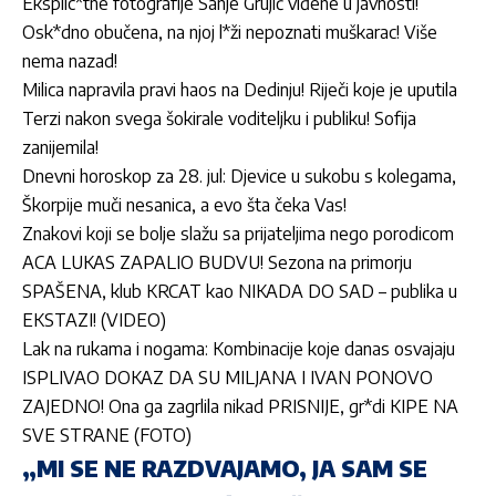
Eksplic*tne fotografije Sanje Grujić viđene u javnosti!
Osk*dno obučena, na njoj l*ži nepoznati muškarac! Više
nema nazad!
Milica napravila pravi haos na Dedinju! Riječi koje je uputila
Terzi nakon svega šokirale voditeljku i publiku! Sofija
zanijemila!
Dnevni horoskop za 28. jul: Djevice u sukobu s kolegama,
Škorpije muči nesanica, a evo šta čeka Vas!
Znakovi koji se bolje slažu sa prijateljima nego porodicom
ACA LUKAS ZAPALIO BUDVU! Sezona na primorju
SPAŠENA, klub KRCAT kao NIKADA DO SAD – publika u
EKSTAZI! (VIDEO)
Lak na rukama i nogama: Kombinacije koje danas osvajaju
ISPLIVAO DOKAZ DA SU MILJANA I IVAN PONOVO
ZAJEDNO! Ona ga zagrlila nikad PRISNIJE, gr*di KIPE NA
SVE STRANE (FOTO)
„MI SE NE RAZDVAJAMO, JA SAM SE