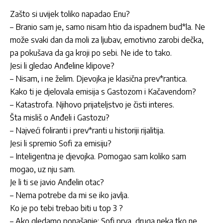
Zašto si uvijek toliko napadao Enu?
– Branio sam je, samo nisam htio da ispadnem bud*la. Ne
mo
že svaki dan da moli za ljubav, emotivno zarobi dečka,
pa pokušava da ga kroji po sebi. Ne ide to tako.
Jesi li gledao Anđeline klipove?
– Nisam, i ne
želim. Djevojka je klasična prev*rantica.
Kako ti je djelovala emisija s
Gastozom
i Kačavendom?
– Katastrofa. Njihovo prijateljstvo je
čisti interes.
Šta misliš o Anđeli i
Gastozu
?
– Najve
ći foliranti i prev*ranti u historiji
rijalitija
.
Jesi li spremio Sofi za emisiju?
– Inteligentna je djevojka. Pomogao sam koliko sam
mogao, uz nju sam.
Je li ti se javio An
đelin otac?
– Nema potrebe da mi se iko javlja.
Ko je po tebi trebao biti u top 3 ?
– Ako gledamo pona
šanje: Sofi prva, druga neka tko ne