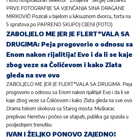
PRVE FOTOGRAFIJE SA VJENČANJA SINA DRAGANE
MIRKOVIĆ! Pozirali u bijelom u luksuznom dvorcu, torta na
5 spratova po PAPRENO SKUPOJ CIJENI (FOTO)
ZABOLJELO ME JER JE FLERT*VALA SA
DRUGIMA: Peja progovorio o odnosu sa
Enom nakon rijalitija! Evo i da li se kaje
zbog veze sa Čolićevom i kako Zlata
gleda na sve ovo
ZABOLJELO ME JER JE FLERT*VALA SA DRUGIMA: Peja
progovorio o odnosu sa Enom nakon rijalitija! Evo i da li se
kaje zbog veze sa Čolićevom i kako Zlata gleda na sve ovo
Drama tokom skokova sa Starog mosta: Muškarac
preplivao Neretvu i počeo se utapati, publika ga spasila u
posljednjem trenutku
IVAN I ŽELJKO PONOVO ZAJEDNO!