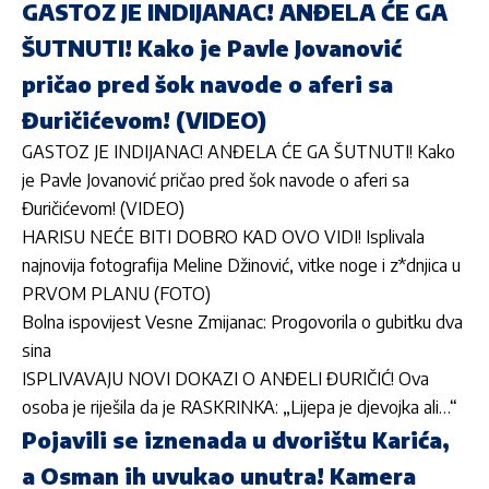
GASTOZ JE INDIJANAC! ANĐELA ĆE GA
ŠUTNUTI! Kako je Pavle Jovanović
pričao pred šok navode o aferi sa
Đuričićevom! (VIDEO)
GASTOZ JE INDIJANAC! ANĐELA ĆE GA ŠUTNUTI! Kako
je Pavle Jovanović pričao pred šok navode o aferi sa
Đuričićevom! (VIDEO)
HARISU NEĆE BITI DOBRO KAD OVO VIDI! Isplivala
najnovija fotografija Meline Džinović, vitke noge i z*dnjica u
PRVOM PLANU (FOTO)
Bolna ispovijest Vesne Zmijanac: Progovorila o gubitku dva
sina
ISPLIVAVAJU NOVI DOKAZI O ANĐELI ĐURIČIĆ! Ova
osoba je riješila da je RASKRINKA: „Lijepa je djevojka ali…“
Pojavili se iznenada u dvorištu Karića,
a Osman ih uvukao unutra! Kamera