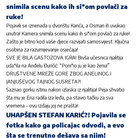
snimila scenu kako ih si*om povlači za
ruke!
Pojavili se iznenada u dvorištu Karića, a Osman ih uvukao
unutra! Kamera snimila scenu kako ih si*om povlači za ruke!
Zašto je bitno kod vaše djece razvijati samosvijest: Ključna
osobina za razumijevanje osjećaja!
SVE JE BILA GASTOZOVA IGRA! Bivša učesnica rijalitija
uda*ila na Anđelu Đuričić: “Poni*io ju je kao ženu!”
DRUŠTVENE MREŽE GORE ZBOG ANELINOG I
JANJUŠEVOG TAJNOG SUSRETA?!
Saznao gorku istinu nakon izlaska iz rijalitija! Peja shvatio
šta mu je Ena radila iza leđa, pa stavio tačku za sva
vremena – ovu izdaju joj ne prašta!
UHAPŠEN STEFAN KARIĆ?! Pojavila se
fotka kako ga policajac odvodi, a evo
šta se trenutno dešava sa njim!