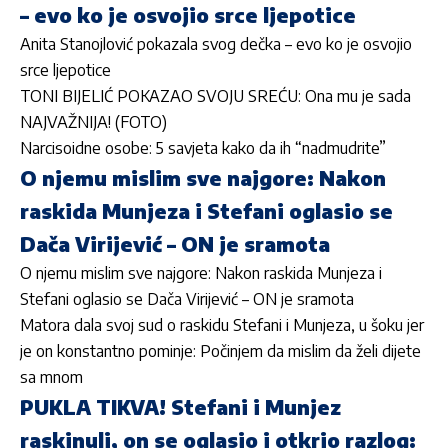
– evo ko je osvojio srce ljepotice
Anita Stanojlović pokazala svog dečka – evo ko je osvojio
srce ljepotice
TONI BIJELIĆ POKAZAO SVOJU SREĆU: Ona mu je sada
NAJVAŽNIJA! (FOTO)
Narcisoidne osobe: 5 savjeta kako da ih “nadmudrite”
O njemu mislim sve najgore: Nakon
raskida Munjeza i Stefani oglasio se
Dača Virijević – ON je sramota
O njemu mislim sve najgore: Nakon raskida Munjeza i
Stefani oglasio se Dača Virijević – ON je sramota
Matora dala svoj sud o raskidu Stefani i Munjeza, u šoku jer
je on konstantno pominje: Počinjem da mislim da želi dijete
sa mnom
PUKLA TIKVA! Stefani i Munjez
raskinuli, on se oglasio i otkrio razlog: