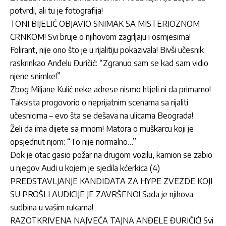
potvrdi, ali tu je fotografija!
TONI BIJELIĆ OBJAVIO SNIMAK SA MISTERIOZNOM
CRNKOM! Svi bruje o njihovom zagrljaju i osmjesima!
Folirant, nije ono što je u rijalitiju pokazivala! Bivši učesnik
raskrinkao Anđelu Đuričić: “Zgranuo sam se kad sam vidio
njene snimke!”
Zbog Miljane Kulić neke adrese nismo htjeli ni da primamo!
Taksista progovorio o neprijatnim scenama sa rijaliti
učesnicima – evo šta se dešava na ulicama Beograda!
Želi da ima dijete sa mnom! Matora o muškarcu koji je
opsjednut njom: “To nije normalno…”
Dok je otac gasio požar na drugom vozilu, kamion se zabio
u njegov Audi u kojem je sjedila kćerkica (4)
PREDSTAVLJANJE KANDIDATA ZA HYPE ZVEZDE KOJI
SU PROŠLI AUDICIJE JE ZAVRŠENO! Sada je njihova
sudbina u vašim rukama!
RAZOTKRIVENA NAJVEĆA TAJNA ANĐELE ĐURIČIĆ! Svi