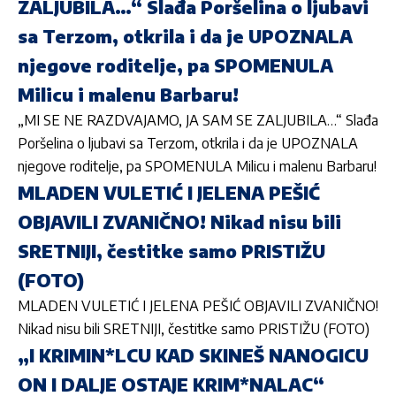
ZALJUBILA…“ Slađa Poršelina o ljubavi
sa Terzom, otkrila i da je UPOZNALA
njegove roditelje, pa SPOMENULA
Milicu i malenu Barbaru!
„MI SE NE RAZDVAJAMO, JA SAM SE ZALJUBILA…“ Slađa
Poršelina o ljubavi sa Terzom, otkrila i da je UPOZNALA
njegove roditelje, pa SPOMENULA Milicu i malenu Barbaru!
MLADEN VULETIĆ I JELENA PEŠIĆ
OBJAVILI ZVANIČNO! Nikad nisu bili
SRETNIJI, čestitke samo PRISTIŽU
(FOTO)
MLADEN VULETIĆ I JELENA PEŠIĆ OBJAVILI ZVANIČNO!
Nikad nisu bili SRETNIJI, čestitke samo PRISTIŽU (FOTO)
„I KRIMIN*LCU KAD SKINEŠ NANOGICU
ON I DALJE OSTAJE KRIM*NALAC“