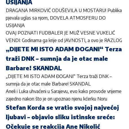
USIJANJA
DRAGANA MIRKOVIĆ ODUŠEVILA U MOSTARU! Publika
pjevala uglas sa njom, DOVELA ATMOSFERU DO
USIJANJA
OVAJ POZNATI FUDBALER JE MUŽ VESNE VUKELIĆ
VENDI: Godinama ga krije od JAVNOSTI, a ovo je RAZLOG
„DIJETE MI ISTO ADAM ĐOGANI“ Terza
traži DNK – sumnja da je otac male
Barbare! SKANDAL
„DIJETE MI ISTO ADAM ĐOGANI“ Terza traži DNK –
sumnja da je otac male Barbare! SKANDAL
Aneli i Luka uhvaćeni u Sarajevu, evo kako provode vrijeme
zajedno nakon što je on upoznao njenu kćerku Noru
Stefan Korda se vratio svojoj najvećoj
ljubavi – objavio sliku istinske sreće:
Očekuje se reakcija Ane Nikolić