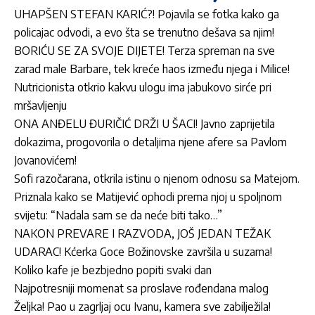
UHAPŠEN STEFAN KARIĆ?! Pojavila se fotka kako ga
policajac odvodi, a evo šta se trenutno dešava sa njim!
BORIĆU SE ZA SVOJE DIJETE! Terza spreman na sve
zarad male Barbare, tek kreće haos između njega i Milice!
Nutricionista otkrio kakvu ulogu ima jabukovo sirće pri
mršavljenju
ONA ANĐELU ĐURIČIĆ DRŽI U ŠACI! Javno zaprijetila
dokazima, progovorila o detaljima njene afere sa Pavlom
Jovanovićem!
Sofi razočarana, otkrila istinu o njenom odnosu sa Matejom.
Priznala kako se Matijević ophodi prema njoj u spoljnom
svijetu: “Nadala sam se da neće biti tako…”
NAKON PREVARE I RAZVODA, JOŠ JEDAN TEŽAK
UDARAC! Kćerka Goce Božinovske završila u suzama!
Koliko kafe je bezbjedno popiti svaki dan
Najpotresniji momenat sa proslave rođendana malog
Željka! Pao u zagrljaj ocu Ivanu, kamera sve zabilježila!