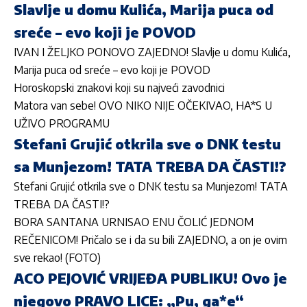
Slavlje u domu Kulića, Marija puca od
sreće – evo koji je POVOD
IVAN I ŽELJKO PONOVO ZAJEDNO! Slavlje u domu Kulića,
Marija puca od sreće – evo koji je POVOD
Horoskopski znakovi koji su najveći zavodnici
Matora van sebe! OVO NIKO NIJE OČEKIVAO, HA*S U
UŽIVO PROGRAMU
Stefani Grujić otkrila sve o DNK testu
sa Munjezom! TATA TREBA DA ČASTI!?
Stefani Grujić otkrila sve o DNK testu sa Munjezom! TATA
TREBA DA ČASTI!?
BORA SANTANA URNISAO ENU ČOLIĆ JEDNOM
REČENICOM! Pričalo se i da su bili ZAJEDNO, a on je ovim
sve rekao! (FOTO)
ACO PEJOVIĆ VRIJEĐA PUBLIKU! Ovo je
njegovo PRAVO LICE: „Pu, ga*e“