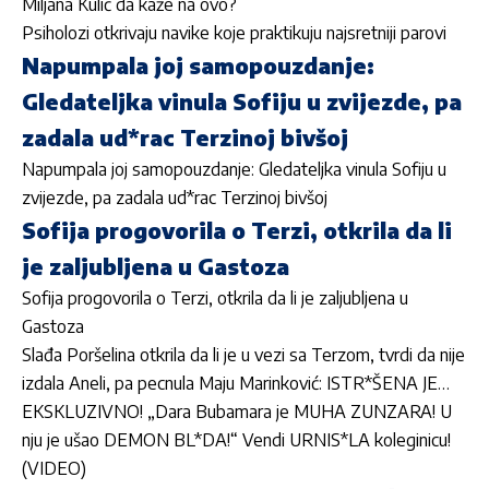
Miljana Kulić da kaže na ovo?
Psiholozi otkrivaju navike koje praktikuju najsretniji parovi
Napumpala joj samopouzdanje:
Gledateljka vinula Sofiju u zvijezde, pa
zadala ud*rac Terzinoj bivšoj
Napumpala joj samopouzdanje: Gledateljka vinula Sofiju u
zvijezde, pa zadala ud*rac Terzinoj bivšoj
Sofija progovorila o Terzi, otkrila da li
je zaljubljena u Gastoza
Sofija progovorila o Terzi, otkrila da li je zaljubljena u
Gastoza
Slađa Poršelina otkrila da li je u vezi sa Terzom, tvrdi da nije
izdala Aneli, pa pecnula Maju Marinković: ISTR*ŠENA JE…
EKSKLUZIVNO! „Dara Bubamara je MUHA ZUNZARA! U
nju je ušao DEMON BL*DA!“ Vendi URNIS*LA koleginicu!
(VIDEO)