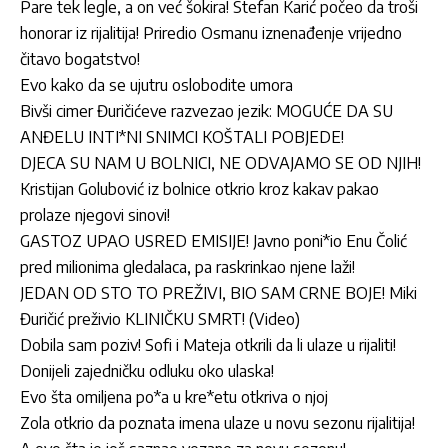
Pare tek legle, a on već šokira! Stefan Karić počeo da troši
honorar iz rijalitija! Priredio Osmanu iznenađenje vrijedno
čitavo bogatstvo!
Evo kako da se ujutru oslobodite umora
Bivši cimer Đuričićeve razvezao jezik: MOGUĆE DA SU
ANĐELU INTI*NI SNIMCI KOŠTALI POBJEDE!
DJECA SU NAM U BOLNICI, NE ODVAJAMO SE OD NJIH!
Kristijan Golubović iz bolnice otkrio kroz kakav pakao
prolaze njegovi sinovi!
GASTOZ UPAO USRED EMISIJE! Javno poni*io Enu Čolić
pred milionima gledalaca, pa raskrinkao njene laži!
JEDAN OD STO TO PREŽIVI, BIO SAM CRNE BOJE! Miki
Đuričić preživio KLINIČKU SMRT! (Video)
Dobila sam poziv! Sofi i Mateja otkrili da li ulaze u rijaliti!
Donijeli zajedničku odluku oko ulaska!
Evo šta omiljena po*a u kre*etu otkriva o njoj
Zola otkrio da poznata imena ulaze u novu sezonu rijalitija!