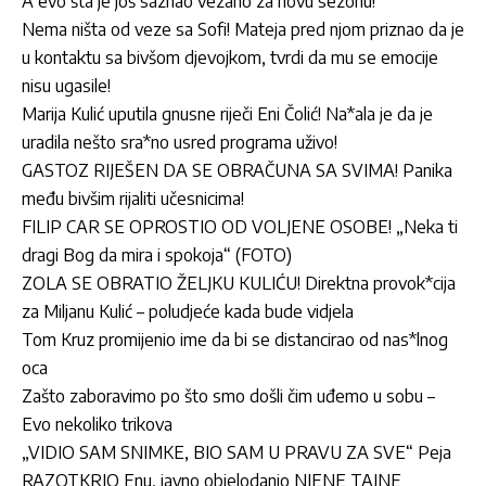
A evo šta je još saznao vezano za novu sezonu!
Nema ništa od veze sa Sofi! Mateja pred njom priznao da je
u kontaktu sa bivšom djevojkom, tvrdi da mu se emocije
nisu ugasile!
Marija Kulić uputila gnusne riječi Eni Čolić! Na*ala je da je
uradila nešto sra*no usred programa uživo!
GASTOZ RIJEŠEN DA SE OBRAČUNA SA SVIMA! Panika
među bivšim rijaliti učesnicima!
FILIP CAR SE OPROSTIO OD VOLJENE OSOBE! „Neka ti
dragi Bog da mira i spokoja“ (FOTO)
ZOLA SE OBRATIO ŽELJKU KULIĆU! Direktna provok*cija
za Miljanu Kulić – poludjeće kada bude vidjela
Tom Kruz promijenio ime da bi se distancirao od nas*lnog
oca
Zašto zaboravimo po što smo došli čim uđemo u sobu –
Evo nekoliko trikova
„VIDIO SAM SNIMKE, BIO SAM U PRAVU ZA SVE“ Peja
RAZOTKRIO Enu, javno objelodanio NJENE TAJNE