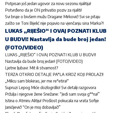
Potpisan još jedan ugovor za novu sezonu rijalitija!
Potvrđeno da je ON prihvatio poziv za rijaliti!
Svi bruje o bivšem mužu Dragane Mirković! Svi se pitaju
zašto se Toni Bijelić nije pojavio na vjenčanju sina Marka?!
LUKAS „RIJEŠIO“ I OVAJ POZNATI KLUB
U BUDVI! Nastavlja da bude broj jedan!
(FOTO/VIDEO)
LUKAS „RIJEŠIO“ I OVAJ POZNATI KLUB U BUDVI!
Nastavlja da bude broj jedan! (FOTO/VIDEO)
Ljetne ljubavi: Mit ili stvarnost?
TERZA OTKRIO DETALJE PA*LA KROZ KOJI PROLAZI!
„Milicu sam blokirao, jer me re*etira!“
Supruzi Lepog Miće dozlogrdilo! Svi detalji razgovora
Pržulja i njegove žene Snežane: “Jedi sam svoja g**na!”
Istina o Atmiru Alitiju! Prošlost pokucala na vrata Sofije
Janićijević! “On je moj dobavljač!”