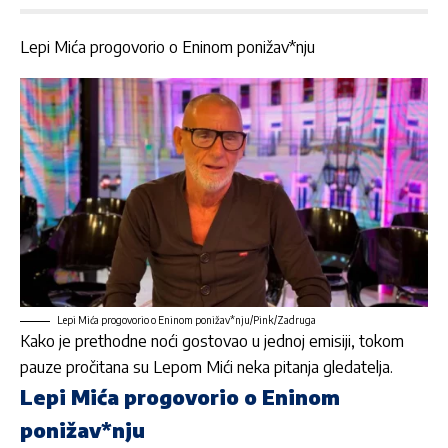
Lepi Mića progovorio o Eninom ponižav*nju
Lepi Mića progovorio o Eninom ponižav*nju/Pink/Zadruga
Kako je prethodne noći gostovao u jednoj emisiji, tokom
pauze pročitana su
Lepom
Mići neka pitanja gledatelja.
Lepi Mića progovorio o Eninom
ponižav*nju