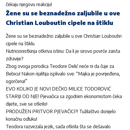
čekaju njegovu reakciju!
Žene su se beznadežno zaljubile u ove
Christian Louboutin cipele na štiklu
Žene su se beznadežno zaljubile u ove Christian Louboutin
cipele na štiklu
Nutricionistkinja otkriva istinu: Da li je sirovo povrće zaista
zdravije?
Zbog ovoga porodica Teodore Delić neće ni da čuje za
Bebicu! Nakon rijalitija isplivalo sve: “Majka je povrijeđena,
ogorčena!”
EVO KOLIKO JE NOVI DEČKO MILICE TODOROVIĆ
STARIJI OD NJE! Pjevačica sa zgodnim ekonomistom čeka
dijete, sve se otkrilo!
PRODUŽEN PRITVOR PJEVAČICI?! Tužilaštvo donijelo
konačnu odluku!
Teodora razvezala jezik, sada otkrila šta se dešavalo