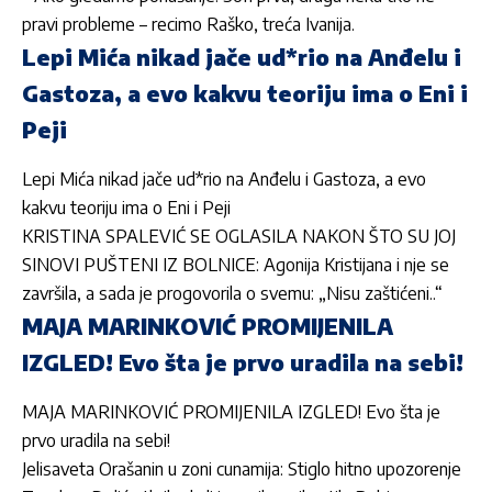
pravi probleme
– recimo Ra
ško, treća
Ivanija
.
Lepi Mića nikad jače ud*rio na Anđelu i
Gastoza, a evo kakvu teoriju ima o Eni i
Peji
Lepi Mića nikad jače ud*rio na Anđelu i Gastoza, a evo
kakvu teoriju ima o Eni i Peji
KRISTINA SPALEVIĆ SE OGLASILA NAKON ŠTO SU JOJ
SINOVI PUŠTENI IZ BOLNICE: Agonija Kristijana i nje se
završila, a sada je progovorila o svemu: „Nisu zaštićeni..“
MAJA MARINKOVIĆ PROMIJENILA
IZGLED! Evo šta je prvo uradila na sebi!
MAJA MARINKOVIĆ PROMIJENILA IZGLED! Evo šta je
prvo uradila na sebi!
Jelisaveta Orašanin u zoni cunamija: Stiglo hitno upozorenje