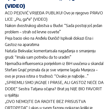
(VIDEO)
ACO PEJOVIĆ VRIJEĐA PUBLIKU! Ovo je njegovo PRAVO
LICE: „Pu, ga*e“ (VIDEO)
Nakon dvostrukog ubistva u Budvi: “Sada postoji još jedan
problem – strah od krvne osvete”
Peja bacio oko na Anđelu Đuričić! Isplivali dokazi Ena i
Gastoz na aparatima
Nataša Bekvalac komentarisala nagađanja o smanjenju
grudi: “Imala sam potrebu da to uradim”
Njemačka influenserica porijeklom iz BiH uvučena u skandal
Stefani Grujić priznala da je sve vrijeme lagala Munjeza –
ovo je prava istina o trudnoći: “Ovako je najbolje…”
„SPREMILI SMO JAGNJE I PRASE, ALI GASTOZ NEĆE DA
DOĐE“ Sestra Tatjana očajna? Brat joj NIJE BIO FAVORIT
u rijalitiju
„OVO NEMOJTE DA RADITE BEZ PRISUSTVA
ORTOPEDA“ Lukas u svom fazonu pokazao koliki je