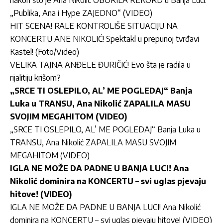
„Publika, Ana i Hype ZAJEDNO“ (VIDEO)
HIT SCENA! RALE KONTROLIŠE SITUACIJU NA
KONCERTU ANE NIKOLIĆ! Spektakl u prepunoj tvrđavi
Kastel! (Foto/Video)
VELIKA TAJNA ANĐELE ĐURIČIĆ! Evo šta je radila u
rijalitiju krišom?
„SRCE TI OSLEPILO, AL’ ME POGLEDAJ“ Banja
Luka u TRANSU, Ana Nikolić ZAPALILA MASU
SVOJIM MEGAHITOM (VIDEO)
„SRCE TI OSLEPILO, AL’ ME POGLEDAJ“ Banja Luka u
TRANSU, Ana Nikolić ZAPALILA MASU SVOJIM
MEGAHITOM (VIDEO)
IGLA NE MOŽE DA PADNE U BANJA LUCI! Ana
Nikolić dominira na KONCERTU – svi uglas pjevaju
hitove! (VIDEO)
IGLA NE MOŽE DA PADNE U BANJA LUCI! Ana Nikolić
dominira na KONCERTU – svi uglas pjevaju hitove! (VIDEO)