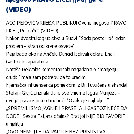
(VIDEO)
ACO PEJOVIĆ VRIJEĐA PUBLIKU! Ovo je njegovo PRAVO
LICE: „Pu, ga*e“ (VIDEO)
Nakon dvostrukog ubistva u Budvi: “Sada postoji još jedan
problem – strah od krvne osvete”
Peja bacio oko na Anđelu Đuričić! Isplivali dokazi Ena i
Gastoz na aparatima
Nataša Bekvalac komentarisala nagađanja o smanjenju
grudi: “Imala sam potrebu da to uradim”
Njemačka influenserica porijeklom iz BiH uvučena u skandal
Stefani Grujić priznala da je sve vrijeme lagala Munjeza –
ovo je prava istina o trudnoći: “Ovako je najbolje…”
„SPREMILI SMO JAGNJE I PRASE, ALI GASTOZ NEĆE DA
DOĐE“ Sestra Tatjana očajna? Brat joj NIJE BIO FAVORIT
u rijalitiju
„OVO NEMOJTE DA RADITE BEZ PRISUSTVA