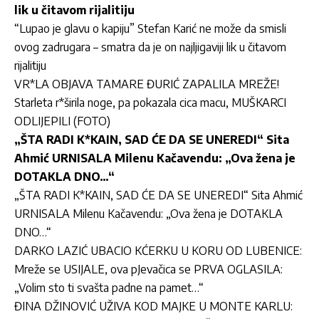
lik u čitavom rijalitiju
“Lupao je glavu o kapiju” Stefan Karić ne može da smisli
ovog zadrugara – smatra da je on najljigaviji lik u čitavom
rijalitiju
VR*LA OBJAVA TAMARE ĐURIĆ ZAPALILA MREŽE!
Starleta r*širila noge, pa pokazala cica macu, MUŠKARCI
ODLIJEPILI (FOTO)
„ŠTA RADI K*KAIN, SAD ĆE DA SE UNEREDI“ Sita
Ahmić URNISALA Milenu Kačavendu: „Ova žena je
DOTAKLA DNO…“
„ŠTA RADI K*KAIN, SAD ĆE DA SE UNEREDI“ Sita Ahmić
URNISALA Milenu Kačavendu: „Ova žena je DOTAKLA
DNO…“
DARKO LAZIĆ UBACIO KĆERKU U KORU OD LUBENICE:
Mreže se USIJALE, ova pJevačica se PRVA OGLASILA:
„Volim sto ti svašta padne na pamet…“
ĐINA DŽINOVIĆ UŽIVA KOD MAJKE U MONTE KARLU: