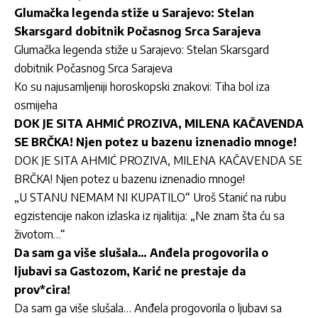
Glumačka legenda stiže u Sarajevo: Stelan
Skarsgard dobitnik Počasnog Srca Sarajeva
Glumačka legenda stiže u Sarajevo: Stelan Skarsgard
dobitnik Počasnog Srca Sarajeva
Ko su najusamljeniji horoskopski znakovi: Tiha bol iza
osmijeha
DOK JE SITA AHMIĆ PROZIVA, MILENA KAČAVENDA
SE BRČKA! Njen potez u bazenu iznenadio mnoge!
DOK JE SITA AHMIĆ PROZIVA, MILENA KAČAVENDA SE
BRČKA! Njen potez u bazenu iznenadio mnoge!
„U STANU NEMAM NI KUPATILO“ Uroš Stanić na rubu
egzistencije nakon izlaska iz rijalitija: „Ne znam šta ću sa
životom…“
Da sam ga više slušala… Anđela progovorila o
ljubavi sa Gastozom, Karić ne prestaje da
prov*cira!
Da sam ga više slušala… Anđela progovorila o ljubavi sa