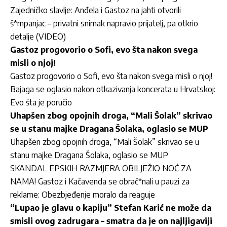
Zajedničko slavlje: Anđela i Gastoz na jahti otvorili
š*mpanjac – privatni snimak napravio prijatelj, pa otkrio
detalje (VIDEO)
Gastoz progovorio o Sofi, evo šta nakon svega
misli o njoj!
Gastoz progovorio o Sofi, evo šta nakon svega misli o njoj!
Bajaga se oglasio nakon otkazivanja koncerata u Hrvatskoj:
Evo šta je poručio
Uhapšen zbog opojnih droga, “Mali Šolak” skrivao
se u stanu majke Dragana Šolaka, oglasio se MUP
Uhapšen zbog opojnih droga, “Mali Šolak” skrivao se u
stanu majke Dragana Šolaka, oglasio se MUP
SKANDAL EPSKIH RAZMJERA OBILJEŽIO NOĆ ZA
NAMA! Gastoz i Kačavenda se obrač*nali u pauzi za
reklame: Obezbjeđenje moralo da reaguje
“Lupao je glavu o kapiju” Stefan Karić ne može da
smisli ovog zadrugara – smatra da je on najljigaviji