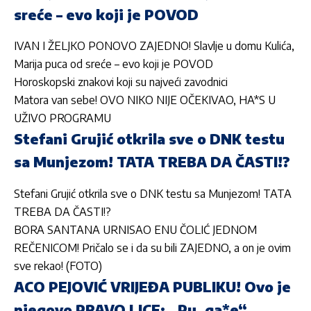
sreće – evo koji je POVOD
IVAN I ŽELJKO PONOVO ZAJEDNO! Slavlje u domu Kulića,
Marija puca od sreće – evo koji je POVOD
Horoskopski znakovi koji su najveći zavodnici
Matora van sebe! OVO NIKO NIJE OČEKIVAO, HA*S U
UŽIVO PROGRAMU
Stefani Grujić otkrila sve o DNK testu
sa Munjezom! TATA TREBA DA ČASTI!?
Stefani Grujić otkrila sve o DNK testu sa Munjezom! TATA
TREBA DA ČASTI!?
BORA SANTANA URNISAO ENU ČOLIĆ JEDNOM
REČENICOM! Pričalo se i da su bili ZAJEDNO, a on je ovim
sve rekao! (FOTO)
ACO PEJOVIĆ VRIJEĐA PUBLIKU! Ovo je
njegovo PRAVO LICE: „Pu, ga*e“