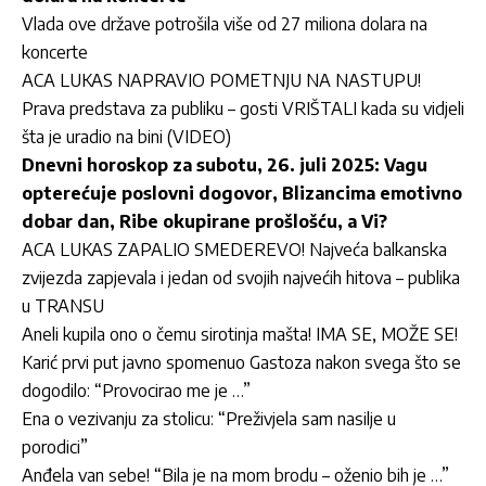
Vlada ove države potrošila više od 27 miliona dolara na
koncerte
ACA LUKAS NAPRAVIO POMETNJU NA NASTUPU!
Prava predstava za publiku – gosti VRIŠTALI kada su vidjeli
šta je uradio na bini (VIDEO)
Dnevni horoskop za subotu, 26. juli 2025: Vagu
opterećuje poslovni dogovor, Blizancima emotivno
dobar dan, Ribe okupirane prošlošću, a Vi?
ACA LUKAS ZAPALIO SMEDEREVO! Najveća balkanska
zvijezda zapjevala i jedan od svojih najvećih hitova – publika
u TRANSU
Aneli kupila ono o čemu sirotinja mašta! IMA SE, MOŽE SE!
Karić prvi put javno spomenuo Gastoza nakon svega što se
dogodilo: “Provocirao me je …”
Ena o vezivanju za stolicu: “Preživjela sam nasilje u
porodici”
Anđela van sebe! “Bila je na mom brodu – oženio bih je …”