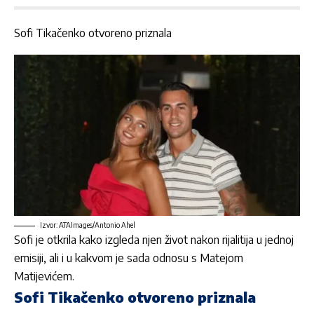
Sofi Tikačenko otvoreno priznala
Izvor: ATAImages/Antonio Ahel
Sofi j
e otkrila kako izgleda njen život nakon
rijalitija u jednoj
emisiji
, ali i u kakvom je sada odnosu s Matejom
Matijevićem.
Sofi Tikačenko otvoreno priznala