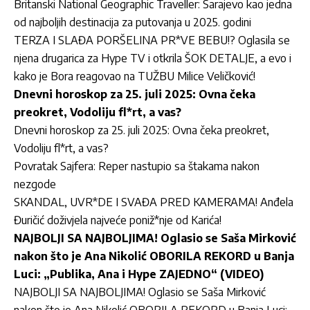
Britanski National Geographic Traveller: Sarajevo kao jedna
od najboljih destinacija za putovanja u 2025. godini
TERZA I SLAĐA PORŠELINA PR*VE BEBU!? Oglasila se
njena drugarica za Hype TV i otkrila ŠOK DETALJE, a evo i
kako je Bora reagovao na TUŽBU Milice Veličković!
Dnevni horoskop za 25. juli 2025: Ovna čeka
preokret, Vodoliju fl*rt, a vas?
Dnevni horoskop za 25. juli 2025: Ovna čeka preokret,
Vodoliju fl*rt, a vas?
Povratak Sajfera: Reper nastupio sa štakama nakon
nezgode
SKANDAL, UVR*DE I SVAĐA PRED KAMERAMA! Anđela
Đuričić doživjela najveće poniž*nje od Karića!
NAJBOLJI SA NAJBOLJIMA! Oglasio se Saša Mirković
nakon što je Ana Nikolić OBORILA REKORD u Banja
Luci: „Publika, Ana i Hype ZAJEDNO“ (VIDEO)
NAJBOLJI SA NAJBOLJIMA! Oglasio se Saša Mirković
nakon što je Ana Nikolić OBORILA REKORD u Banja Luci: