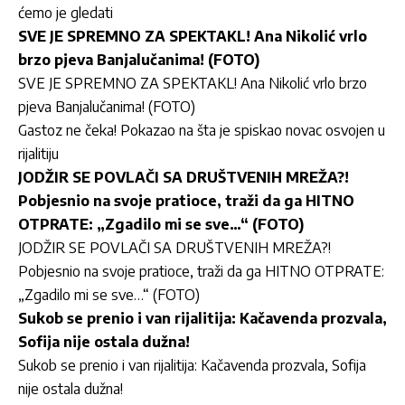
ćemo je gledati
SVE JE SPREMNO ZA SPEKTAKL! Ana Nikolić vrlo
brzo pjeva Banjalučanima! (FOTO)
SVE JE SPREMNO ZA SPEKTAKL! Ana Nikolić vrlo brzo
pjeva Banjalučanima! (FOTO)
Gastoz ne čeka! Pokazao na šta je spiskao novac osvojen u
rijalitiju
JODŽIR SE POVLAČI SA DRUŠTVENIH MREŽA?!
Pobjesnio na svoje pratioce, traži da ga HITNO
OTPRATE: „Zgadilo mi se sve…“ (FOTO)
JODŽIR SE POVLAČI SA DRUŠTVENIH MREŽA?!
Pobjesnio na svoje pratioce, traži da ga HITNO OTPRATE:
„Zgadilo mi se sve…“ (FOTO)
Sukob se prenio i van rijalitija: Kačavenda prozvala,
Sofija nije ostala dužna!
Sukob se prenio i van rijalitija: Kačavenda prozvala, Sofija
nije ostala dužna!