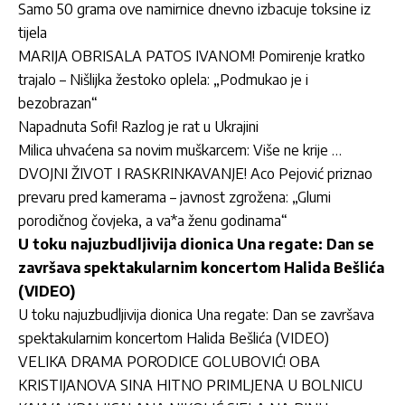
Samo 50 grama ove namirnice dnevno izbacuje toksine iz
tijela
MARIJA OBRISALA PATOS IVANOM! Pomirenje kratko
trajalo – Nišlijka žestoko oplela: „Podmukao je i
bezobrazan“
Napadnuta Sofi! Razlog je rat u Ukrajini
Milica uhvaćena sa novim muškarcem: Više ne krije …
DVOJNI ŽIVOT I RASKRINKAVANJE! Aco Pejović priznao
prevaru pred kamerama – javnost zgrožena: „Glumi
porodičnog čovjeka, a va*a ženu godinama“
U toku najuzbudljivija dionica Una regate: Dan se
završava spektakularnim koncertom Halida Bešlića
(VIDEO)
U toku najuzbudljivija dionica Una regate: Dan se završava
spektakularnim koncertom Halida Bešlića (VIDEO)
VELIKA DRAMA PORODICE GOLUBOVIĆ! OBA
KRISTIJANOVA SINA HITNO PRIMLJENA U BOLNICU