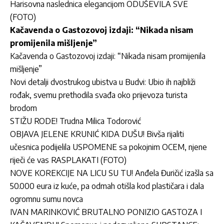
Harisovna naslednica elegancijom ODUŠEVILA SVE
(FOTO)
Kačavenda o Gastozovoj izdaji: “Nikada nisam
promijenila mišljenje”
Kačavenda o Gastozovoj izdaji: “Nikada nisam promijenila
mišljenje”
Novi detalji dvostrukog ubistva u Budvi: Ubio ih najbliži
rođak, svemu prethodila svađa oko prijevoza turista
brodom
STIŽU RODE! Trudna Milica Todorović
OBJAVA JELENE KRUNIĆ KIDA DUŠU! Bivša rijaliti
učesnica podijelila USPOMENE sa pokojnim OCEM, njene
riječi će vas RASPLAKATI (FOTO)
NOVE KOREKCIJE NA LICU SU TU! Anđela Đuričić izašla sa
50.000 eura iz kuće, pa odmah otišla kod plastičara i dala
ogromnu sumu novca
IVAN MARINKOVIĆ BRUTALNO PONIZIO GASTOZA I