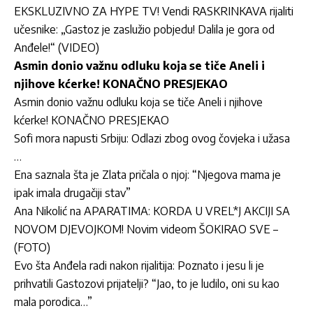
EKSKLUZIVNO ZA HYPE TV! Vendi RASKRINKAVA rijaliti
učesnike: „Gastoz je zaslužio pobjedu! Dalila je gora od
Anđele!“ (VIDEO)
Asmin donio važnu odluku koja se tiče Aneli i
njihove kćerke! KONAČNO PRESJEKAO
Asmin donio važnu odluku koja se tiče Aneli i njihove
kćerke! KONAČNO PRESJEKAO
Sofi mora napusti Srbiju: Odlazi zbog ovog čovjeka i užasa
…
Ena saznala šta je Zlata pričala o njoj: “Njegova mama je
ipak imala drugačiji stav”
Ana Nikolić na APARATIMA: KORDA U VREL*J AKCIJI SA
NOVOM DJEVOJKOM! Novim videom ŠOKIRAO SVE –
(FOTO)
Evo šta Anđela radi nakon rijalitija: Poznato i jesu li je
prihvatili Gastozovi prijatelji? “Jao, to je ludilo, oni su kao
mala porodica…”