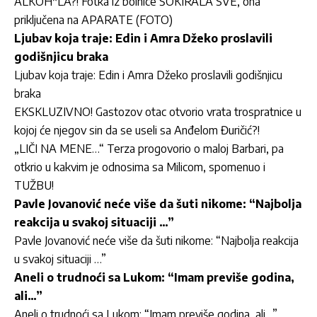
ALKOH*LA?! Fotka iz bolnice ŠOKIRALA SVE, ona
priključena na APARATE (FOTO)
Ljubav koja traje: Edin i Amra Džeko proslavili
godišnjicu braka
Ljubav koja traje: Edin i Amra Džeko proslavili godišnjicu
braka
EKSKLUZIVNO! Gastozov otac otvorio vrata trospratnice u
kojoj će njegov sin da se useli sa Anđelom Đuričić?!
„LIČI NA MENE…“ Terza progovorio o maloj Barbari, pa
otkrio u kakvim je odnosima sa Milicom, spomenuo i
TUŽBU!
Pavle Jovanović neće više da šuti nikome: “Najbolja
reakcija u svakoj situaciji …”
Pavle Jovanović neće više da šuti nikome: “Najbolja reakcija
u svakoj situaciji …”
Aneli o trudnoći sa Lukom: “Imam previše godina,
ali…”
Aneli o trudnoći sa Lukom: “Imam previše godina, ali…”