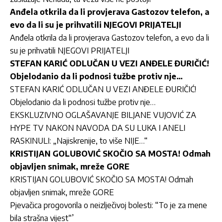
Anđela otkrila da li provjerava Gastozov telefon, a
evo da li su je prihvatili NJEGOVI PRIJATELJI
Anđela otkrila da li provjerava Gastozov telefon, a evo da li
su je prihvatili NJEGOVI PRIJATELJI
STEFAN KARIĆ ODLUČAN U VEZI ANĐELE ĐURIČIĆ!
Objelodanio da li podnosi tužbe protiv nje…
STEFAN KARIĆ ODLUČAN U VEZI ANĐELE ĐURIČIĆ!
Objelodanio da li podnosi tužbe protiv nje…
EKSKLUZIVNO OGLAŠAVANJE BILJANE VUJOVIĆ ZA
HYPE TV NAKON NAVODA DA SU LUKA I ANELI
RASKINULI: „Najiskrenije, to više NIJE…“
KRISTIJAN GOLUBOVIĆ SKOČIO SA MOSTA! Odmah
objavljen snimak, mreže GORE
KRISTIJAN GOLUBOVIĆ SKOČIO SA MOSTA! Odmah
objavljen snimak, mreže GORE
Pjevačica progovorila o neizlječivoj bolesti: “To je za mene
bila strašna vijest“’