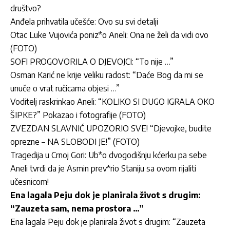
društvo?
Anđela prihvatila učešće: Ovo su svi detalji
Otac Luke Vujovića poniz*o Aneli: Ona ne želi da vidi ovo
(FOTO)
SOFI PROGOVORILA O DJEVOJCI: “To nije …”
Osman Karić ne krije veliku radost: “Daće Bog da mi se
unuče o vrat ručicama objesi …”
Voditelj raskrinkao Aneli: “KOLIKO SI DUGO IGRALA OKO
ŠIPKE?” Pokazao i fotografije (FOTO)
ZVEZDAN SLAVNIĆ UPOZORIO SVE! “Djevojke, budite
oprezne – NA SLOBODI JE!” (FOTO)
Tragedija u Crnoj Gori: Ub*o dvogodišnju kćerku pa sebe
Aneli tvrdi da je Asmin prev*rio Staniju sa ovom rijaliti
učesnicom!
Ena lagala Peju dok je planirala život s drugim:
“Zauzeta sam, nema prostora …”
Ena lagala Peju dok je planirala život s drugim: “Zauzeta