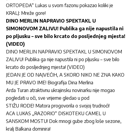
ORTOPEDA“ Lukas u svom fazonu pokazao koliki je
KRALJ: Mreže gore!
DINO MERLIN NAPRAVIO SPEKTAKL U
SIMONOVOM ZALIVU! Publika ga nije napustila ni
po pljusku – sve bilo krcato do posljednjeg mjesta!
(VIDEO)
DINO MERLIN NAPRAVIO SPEKTAKL U SIMONOVOM
ZALIVU! Publika ga nije napustila ni po pljusku – sve bilo
krcato do posljednjeg mjesta! (VIDEO)
JEDAN JE OD NAJVEĆIH, A SKORO NIKO NE ZNA KAKO
MU JE PRAVO IME! Biografija Dina Merlina
Arda Turan atraktivnu ukrajinsku novinarku nije mogao
pogledati u oči, sve vrijeme gledao u pod
STIŽU RODE! Matora progovorila o svojoj trudnoći!
ACA LUKAS „RAZORIO“ DISKOTEKU CAMEL U
SANSKOM MOSTU! Dok mnogi gube zbog loše sezone,
kralj Balkana dominira!