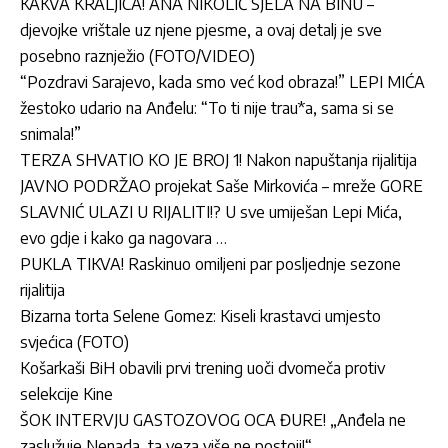
KAKVA KRALJICA! ANA NIKOLIĆ SJELA NA BINU –
djevojke vrištale uz njene pjesme, a ovaj detalj je sve
posebno raznježio (FOTO/VIDEO)
“Pozdravi Sarajevo, kada smo već kod obraza!” LEPI MIĆA
žestoko udario na Anđelu: “To ti nije trau*a, sama si se
snimala!”
TERZA SHVATIO KO JE BROJ 1! Nakon napuštanja rijalitija
JAVNO PODRŽAO projekat Saše Mirkovića – mreže GORE
SLAVNIĆ ULAZI U RIJALITI!? U sve umiješan Lepi Mića,
evo gdje i kako ga nagovara …
PUKLA TIKVA! Raskinuo omiljeni par posljednje sezone
rijalitija
Bizarna torta Selene Gomez: Kiseli krastavci umjesto
svjećica (FOTO)
Košarkaši BiH obavili prvi trening uoči dvomeča protiv
selekcije Kine
ŠOK INTERVJU GASTOZOVOG OCA ĐURE! „Anđela ne
zaslužuje Nenada, ta veza više ne postoji!“