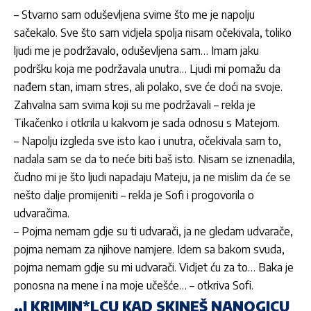
– Stvarno sam odu
ševljena svime što me je napolju
sačekalo. Sve što sam vidjela spolja nisam očekivala, toliko
ljudi me je podržavalo, oduševljena sam… Imam jaku
podršku koja me podržavala unutra… Ljudi mi pomažu da
nađem stan, imam stres, ali polako, sve će doći na svoje.
Zahvalna sam svima koji su me podržavali
– rekla je
Tika
čenko
i otkrila u kakvom je sada odnosu s Matejom.
– Napolju izgleda sve isto kao i unutra, o
čekivala sam to,
nadala sam se da to neće biti baš isto. Nisam se iznenadila,
čudno mi je što ljudi napadaju Mateju, ja ne mislim da će se
nešto dalje promijeniti
– rekla je Sofi i progovorila o
udvara
čima.
– Pojma nemam gdje su ti udvara
či, ja ne gledam udvarače,
pojma nemam za njihove namjere. Idem sa bakom svuda,
pojma nemam gdje su mi udvarači. Vidjet ću za to… Baka je
ponosna na mene i na moje učešće…
– otkriva Sofi.
„I KRIMIN*LCU KAD SKINEŠ NANOGICU