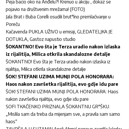
Peja bacio oko na Anđelu?! Krenuo u akciju , dokaz se
pojavio na društvenim mrežama! (FOTO)
Jala Brat i Buba Corelli osudili brut*lno premlaćivanje u
Poreču
Kačavenda PUKLA UŽIVO u emisiji, GLEDATELJKA JE
DOTUKLA, Gastoz napustio studio
ŠOKANTNO! Evo šta je Terza uradio nakon izlaska
iz rijalitija, Milica otkrila skandalozne detalje
ŠOKANTNO! Evo šta je Terza uradio nakon izlaska iz
rijalitija, Milica otkrila skandalozne detalje
ŠOK! STEFANI UZIMA MUNJI POLA HONORARA:
Haos nakon završetka rijalitija, evo gdje idu pare
ŠOK! STEFANI UZIMA MUNJI POLA HONORARA: Haos
nakon završetka rijalitija, evo gdje idu pare
SOFI TKAČENKO PRIZNALA ŠOKANTNU GR*ŠKU:
„Mislila sam da treba da mijenjam sve, a pravila sam samo
haos“
ZAVRŠILA U SUZAMA! Aneli Ahmić ponovo zagrlila kćerku