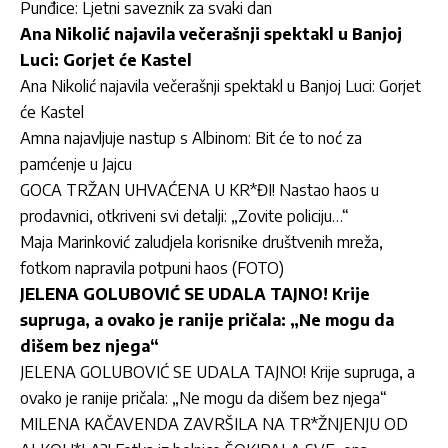
Punđice: Ljetni saveznik za svaki dan
Ana Nikolić najavila večerašnji spektakl u Banjoj
Luci: Gorjet će Kastel
Ana Nikolić najavila večerašnji spektakl u Banjoj Luci: Gorjet
će Kastel
Amna najavljuje nastup s Albinom: Bit će to noć za
pamćenje u Jajcu
GOCA TRŽAN UHVAĆENA U KR*ĐI! Nastao haos u
prodavnici, otkriveni svi detalji: „Zovite policiju…“
Maja Marinković zaludjela korisnike društvenih mreža,
fotkom napravila potpuni haos (FOTO)
JELENA GOLUBOVIĆ SE UDALA TAJNO! Krije
supruga, a ovako je ranije pričala: „Ne mogu da
dišem bez njega“
JELENA GOLUBOVIĆ SE UDALA TAJNO! Krije supruga, a
ovako je ranije pričala: „Ne mogu da dišem bez njega“
MILENA KAČAVENDA ZAVRŠILA NA TR*ŽNJENJU OD