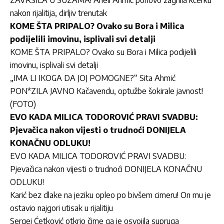
nakon rijalitija, dirljiv trenutak
KOME ŠTA PRIPALO? Ovako su Bora i Milica
podijelili imovinu, isplivali svi detalji
KOME ŠTA PRIPALO? Ovako su Bora i Milica podijelili
imovinu, isplivali svi detalji
„IMA LI IKOGA DA JOJ POMOGNE?“ Sita Ahmić
PON*ZILA JAVNO Kačavendu, optužbe šokirale javnost!
(FOTO)
EVO KADA MILICA TODOROVIĆ PRAVI SVADBU:
Pjevačica nakon vijesti o trudnoći DONIJELA
KONAČNU ODLUKU!
EVO KADA MILICA TODOROVIĆ PRAVI SVADBU:
Pjevačica nakon vijesti o trudnoći DONIJELA KONAČNU
ODLUKU!
Karić bez dlake na jeziku opleo po bivšem cimeru! On mu je
ostavio najgori utisak u rijalitiju
Sergej Ćetković otkrio čime ga je osvojila supruga