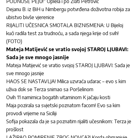
PODNOSE PEJU!“ Oplela i po Zlati Petrović
Dejanu B. iz BiH u Nirnbergu potvrđena doživotna robija za
ubistvo bivše vjerenice
RIJALITI UČESNICA SMOTALA BIZNISMENA: U Bijeloj
kući radila test za trudnoću, a sada njega krije od svih!
(FOTO)
Mateja Matijević se vratio svojoj STAROJ LJUBAVI:
Sada je sve mnogo jasnije
Mateja Matijević se vratio svojoj STAROJ LJUBAVI: Sada je
sve mnogo jasnije
HAOS SE NASTAVLJA! Milica uzvraća udarac – evo s kim
uživa dok se Terza snimao sa Poršelinom
Ovih 11 namirnica bogatih vitaminom K jačaju kosti
Maja pozirala sa svjetski poznatom facom! Evo sa kim
provodi vrijeme na Siciliji
Sofija pokazala da je sa poznatim rijaliti učesnikom: Terza je
prošlost
LAŽIRAO POMIRENJE ZBOG NOVCA?! Korda obmanjuje