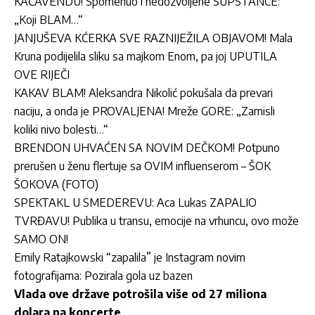
KAČAVENDU! Spomenuo i nedozvoljene SUPSTANCE:
„Koji BLAM…“
JANJUŠEVA KĆERKA SVE RAZNIJEŽILA OBJAVOM! Mala
Kruna podijelila sliku sa majkom Enom, pa joj UPUTILA
OVE RIJEČI
KAKAV BLAM! Aleksandra Nikolić pokušala da prevari
naciju, a onda je PROVALJENA! Mreže GORE: „Zamisli
koliki nivo bolesti…“
BRENDON UHVAĆEN SA NOVIM DEČKOM! Potpuno
prerušen u ženu flertuje sa OVIM influenserom – ŠOK
ŠOKOVA (FOTO)
SPEKTAKL U SMEDEREVU: Aca Lukas ZAPALIO
TVRĐAVU! Publika u transu, emocije na vrhuncu, ovo može
SAMO ON!
Emily Ratajkowski “zapalila” je Instagram novim
fotografijama: Pozirala gola uz bazen
Vlada ove države potrošila više od 27 miliona
dolara na koncerte