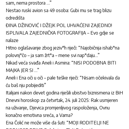
sam, nema prostora …”
Nestao ruski avion sa 49 osoba: Gubi mu se trag blizu
odredišta
ĐINA DŽINOVIĆ I DŽEJK POL UHVAĆENI ZAJEDNO!
ISPLIVALA ZAJEDNIČKA FOTOGRAFIJA – Evo gdje se
nalaze
Hitno oglašavanje zbog jeziv*h riječi: “Najobičnija ishab*na
polovnj*čo – ja sam žrt*a – mene svi nap*daju…”
Nikad veća svađa Aneli i Asmina: “NISI PODOBNA BITI
MAJKA JER SI …”
Aneli i Ena oči u oči – pale teške riječi: “Nisam očekivala da
ću baš nju pobijediti”
Italijani nakon devet godina riješili ubistvo biznismena iz BiH
Dnevni horoskop za četvrtak, 24. juli 2025: Rak usmjeren
na uživanje, Djevica promjenljivog raspoloženja, Ovnu
konačno emotivna sreća, a Vama?
Ena Čolić ne može više da šuti: “MOJI RODITELJI NE