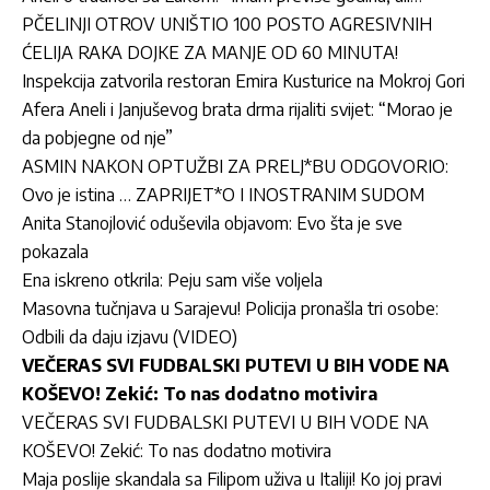
PČELINJI OTROV UNIŠTIO 100 POSTO AGRESIVNIH
ĆELIJA RAKA DOJKE ZA MANJE OD 60 MINUTA!
Inspekcija zatvorila restoran Emira Kusturice na Mokroj Gori
Afera Aneli i Janjuševog brata drma rijaliti svijet: “Morao je
da pobjegne od nje”
ASMIN NAKON OPTUŽBI ZA PRELJ*BU ODGOVORIO:
Ovo je istina … ZAPRIJET*O I INOSTRANIM SUDOM
Anita Stanojlović oduševila objavom: Evo šta je sve
pokazala
Ena iskreno otkrila: Peju sam više voljela
Masovna tučnjava u Sarajevu! Policija pronašla tri osobe:
Odbili da daju izjavu (VIDEO)
VEČERAS SVI FUDBALSKI PUTEVI U BIH VODE NA
KOŠEVO! Zekić: To nas dodatno motivira
VEČERAS SVI FUDBALSKI PUTEVI U BIH VODE NA
KOŠEVO! Zekić: To nas dodatno motivira
Maja poslije skandala sa Filipom uživa u Italiji! Ko joj pravi