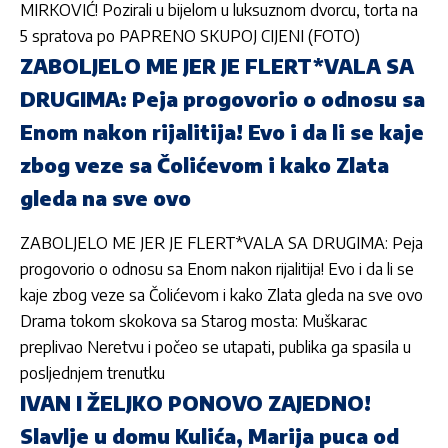
MIRKOVIĆ! Pozirali u bijelom u luksuznom dvorcu, torta na
5 spratova po PAPRENO SKUPOJ CIJENI (FOTO)
ZABOLJELO ME JER JE FLERT*VALA SA
DRUGIMA: Peja progovorio o odnosu sa
Enom nakon rijalitija! Evo i da li se kaje
zbog veze sa Čolićevom i kako Zlata
gleda na sve ovo
ZABOLJELO ME JER JE FLERT*VALA SA DRUGIMA: Peja
progovorio o odnosu sa Enom nakon rijalitija! Evo i da li se
kaje zbog veze sa Čolićevom i kako Zlata gleda na sve ovo
Drama tokom skokova sa Starog mosta: Muškarac
preplivao Neretvu i počeo se utapati, publika ga spasila u
posljednjem trenutku
IVAN I ŽELJKO PONOVO ZAJEDNO!
Slavlje u domu Kulića, Marija puca od