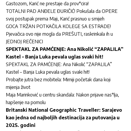
Gastozom, Karić ne prestaje da prov*cira!
TOTALNI PAD ANĐELE ĐURIČIĆ! Pokušala da OPERE
svoj postupak prema Maji, Karić prasnuo u smijeh
GOCA TRŽAN POTKAČILA KOLEGE SA ESTRADE!
Pjevačica ovo nije mogla da PREŠUTI, raskrinkala ih u
JEDNOJ REČENICI
SPEKTAKL ZA PAMĆENJE: Ana Nikolić “ZAPALILA”
Kastel – Banja Luka pevala uglas svaki hit!
SPEKTAKL ZA PAMĆENJE: Ana Nikolić “ZAPALILA”
Kastel – Banja Luka pevala uglas svaki hit!
Probajte jutra bez mobitela: Mirniji početak dana koji
mijenja život
Maja Marinković u centru skandala: Nakon prijave nas*lja,
hapšenje na pomolu
Britanski National Geographic Traveller: Sarajevo
kao jedna od najboljih destinacija za putovanja u
2025. godini