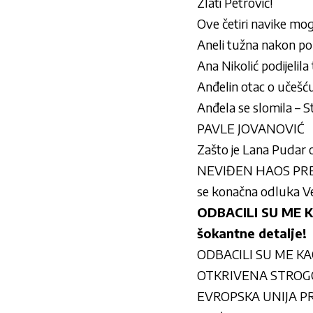
Zlati Petrović!
Ove četiri navike mo
Aneli tužna nakon poru
Ana Nikolić podijelila
Anđelin otac o učešću 
Anđela se slomila – 
PAVLE JOVANOVIĆ
Zašto je Lana Pudar 
NEVIĐEN HAOS PRED K
se konačna odluka Ve
ODBACILI SU ME K
šokantne detalje!
ODBACILI SU ME KAO
OTKRIVENA STROGO Č
EVROPSKA UNIJA PRE