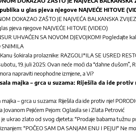
EDNOM DOKAZAO ZAŠTO JE NAJVEĆA BALKANSKA Z
ublika u glas pjeva njegove NAJVEĆE HITOVE (V
NOM DOKAZAO ZAŠTO JE NAJVEĆA BALKANSKA ZVIJEZD
glas pjeva njegove NAJVEĆE HITOVE (VIDEO)
UR UHVAĆEN SA NOVOM DJEVOJKOM! Pogledajte kakv
O SNIMILA
u Kanu šokirala prolaznike: RAZGOLI*ILA SE USRED RE
ubotu, 19. juli 2025: Ovan neće moći da “dahne dušom”, Ri
 mora napraviti neophodne izmjene, a Vi?
isala majka – grca u suzama: Riješila da ide proti
la majka – grca u suzama: Riješila da ide protiv nje! PO
sa Jovanom Pejićem Pejom: Oglasila se i Zlata Petrović
 je ukrao zlato od svog djeteta: “Prodaje babama tužnu pr
priznanjem: “POČEO SAM DA SANJAM ENU I PEJU!“ Ne može 