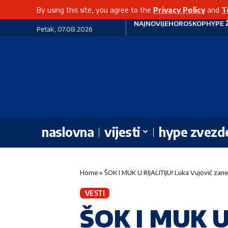
By using this site, you agree to the
Privacy Policy
and
T
NAJNOVIJE
HOROSKOP
HYPE 
Petak, 07.08.2026
naslovna
vijesti
hype zvezd
Home
»
ŠOK I MUK U RIJALITIJU! Luka Vujović zan
VESTI
ŠOK I MUK U 