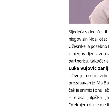
Sljedeća video-čestit
njegov sin Noa i otac 
Učesnike, a posebno L
je njegov djed javno 
partnericu, također a
Luka Vujović zani
– Ovo je moj sin, vid
prezabavan je. Ma Bajo
čak je snimio i onu le
– Terasa, ljuljaška… 
Očekujem da će me lije