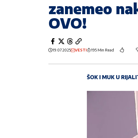
zanemeo nako
OVO!
19.07.2025
VESTI
195 Min Read
ŠOK I MUK U RIJALI