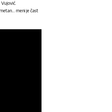
 Vujović.
pametan… meni je čast