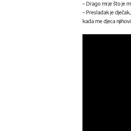
– Drago mi je što je m
– Presladak je dječak,
kada me djeca njihovih