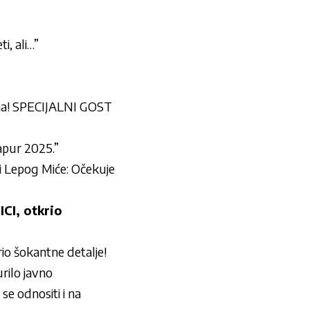
i, ali…”
nama! SPECIJALNI GOST
apur 2025.”
 Lepog Miće: Očekuje
I, otkrio
 šokantne detalje!
ilo javno
 odnositi i na