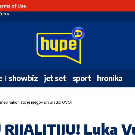
erms of Use
.
ŽENA
e
showbiz
jet set
sport
hronika
emeo nakon što je njegov sin uradio OVO!
RIJALITIJU! Luka V