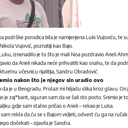
ka podrške porodica bila je namijenjena Luki Vujoviću, te su
Nikola Vujović, poznatiji kao Bajo.
uku, iznenadilo je to što je mali Noa pozdravio Aneli Ahmi
izjavio da Aneli nikada neće prihvatiti kao snahu, te da po
ktuelnu učesnicu rijalitija, Sandru Obradović.
jemio nakon što je njegov sin uradio ovo
im da je u Beogradu. Prolazi mi hiljadu slika kroz glavu. On
 je zaj*bant, siguran sam da se šali sto posto. Snimio je t
žaljku gdje sam stalno pričao o Aneli – rekao je Luka.
Ja sam rekla da ću se s Bajom vidjeti, odvest ću ga na ruča
po dočekati – izjavila je Sandra.