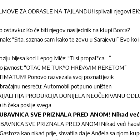
OVE ZA ODRASLE NA TAJLANDU! Isplivali njegovi EK
 ostavku: Ko će biti njegov nasljednik na klupi Borca?
ale: “Sita, saznao sam kako te zovu u Sarajevu!” Evo ko i z
ziju bijesa kod Lepog Miće: “Ti si propal*ca …”
okirao javnost: “OTAC ME TUK*O HRĐAVIM REKETOM”
MATUM! Ponovo razvezala svoj poznati jezik
braćajnu nesreću: Automobil potpuno uništen
IJALITIJA PRODUKCIJA DONIJELA NEOČEKIVANU ODLUK
a ih čeka poslije svega
UBAVNICA SVE PRIZNALA PRED ANOM! Nikad veći
BAVNICA SVE PRIZNALA PRED ANOM! Nikad veći haos
Gastoza kao nikad prije, shvatila da je Anđela sa njom kup