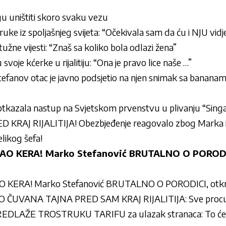
gu uništiti skoro svaku vezu
ke iz spoljašnjeg svijeta: “Očekivala sam da ću i NJU vidjet
 tužne vijesti: “Znaš sa koliko bola odlazi žena”
svoje kćerke u rijalitiju: “Ona je pravo lice naše …”
Stefanov otac je javno podsjetio na njen snimak sa bana
otkazala nastup na Svjetskom prvenstvu u plivanju “Sing
RAJ RIJALITIJA! Obezbjeđenje reagovalo zbog Marka i
likog šefa!
AO KERA! Marko Stefanović BRUTALNO O PORODIC
 KERA! Marko Stefanović BRUTALNO O PORODICI, otkrio
UVANA TAJNA PRED SAM KRAJ RIJALITIJA: Sve procur
DLAŽE TROSTRUKU TARIFU za ulazak stranaca: To će se