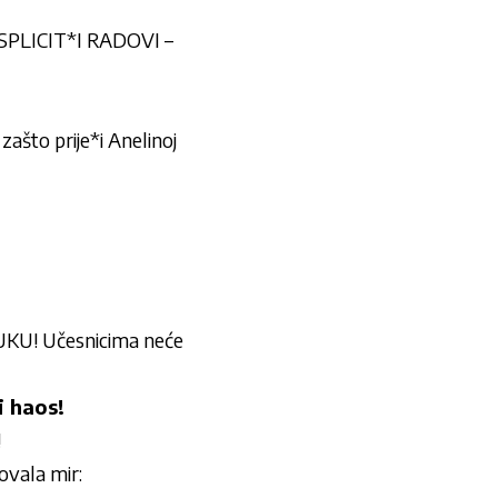
SPLICIT*I RADOVI –
ašto prije*i Anelinoj
U! Učesnicima neće
 haos!
!
ovala mir: