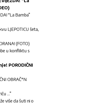
VIJEZDA! “La
IDEO)
A! “La Bamba”
u LJEPOTICU šeta,
STORANA! (FOTO)
be u konfliktu s
v nje! PORODIČNI
RODIČNI OBRAČ*N
iču …”
više da šuti ni o