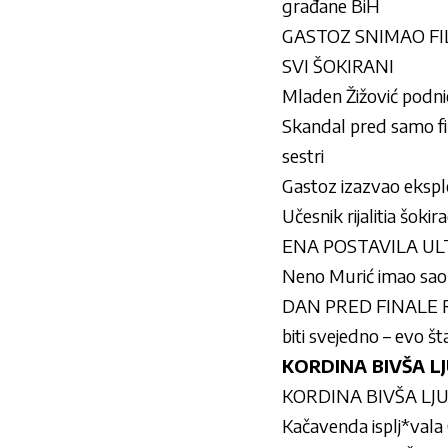
građane BiH
GASTOZ SNIMAO FILM
SVI ŠOKIRANI
Mladen Žižović podnio
Skandal pred samo fin
sestri
Gastoz izazvao eksplo
Učesnik rijalitia š
ENA POSTAVILA ULTI
Neno Murić imao sao
DAN PRED FINALE R
biti svejedno – evo št
KORDINA BIVŠA LJ
KORDINA BIVŠA LJU
Kačavenda isplj*vala 