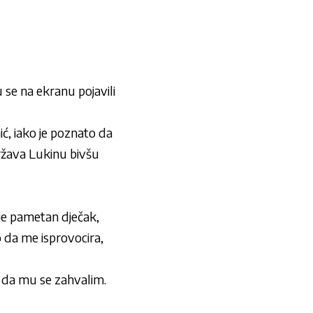
 se na ekranu pojavili
ć, iako je poznato da
država Lukinu bivšu
 je pametan dječak,
o da me isprovocira,
k da mu se zahvalim.