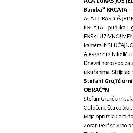
ACA LUKAS JOŠ J
Bamba” KRCATA – p
ACA LUKAS JOŠ JED
KRCATA – publika u 
EKSKLUZIVNO! MENS
kamera ih SLUČAJN
Aleksandra Nikolić 
Dnevni horoskop za s
ukućanima, Strijelac
Stefani Grujić urn
OBRAČ*N
Stefani Grujić urnisa
Odlučeno šta će biti 
Maja optužila Cara da
Zoran Pejić šokirao 