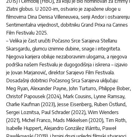
2015) i Černobilj (HBO), za koju je bio nominovan za Emmy i
Zlatni globus. U 2020-im, ostvario je zapažene uloge u
filmovima Dina Denisa Villeneuvea, seriji Andor i ostvarenju
Sentimentalna vrijednost, dobitniku Grand Prixa na Cannes
Film Festivalu 2025.
– Velika je
čast uručiti Počasno Srce Sarajeva Stellanu
Skarsg
ardu, glumcu iznimne dubine, snage i integriteta.
Njegova karijera obiluje nezaboravnim ulogama, a njegova
podr
ška našem Festivalu je dugogodišnja i iskrena
– izjavio
je Jovan Marjanovi
ć, direktor Sarajevo Film Festivala.
Dosadašnji dobitnici Počasnog Srca Sarajeva uključuju:
Meg Ryan, Alexander Payne, John Turturro, Philippe Bober,
Christof Papousek (2024), Mark Cousins, Lynne Ramsay,
Charlie Kaufman (2023), Jesse Eisenberg, Ruben
Östlund,
Sergei Loznitsa, Paul Schrader (2022), Wim Wenders
(2021), Michel Franco, Mads Mikkelsen (2020), Tim Roth,
Isabelle Huppert, Alejandro González Iñárritu, Pawe
ł
Pawlikowski (2019), i brojni drugi ugledni filmski stvaraoci.