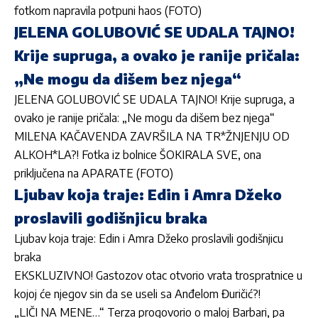
fotkom napravila potpuni haos (FOTO)
JELENA GOLUBOVIĆ SE UDALA TAJNO!
Krije supruga, a ovako je ranije pričala:
„Ne mogu da dišem bez njega“
JELENA GOLUBOVIĆ SE UDALA TAJNO! Krije supruga, a
ovako je ranije pričala: „Ne mogu da dišem bez njega“
MILENA KAČAVENDA ZAVRŠILA NA TR*ŽNJENJU OD
ALKOH*LA?! Fotka iz bolnice ŠOKIRALA SVE, ona
priključena na APARATE (FOTO)
Ljubav koja traje: Edin i Amra Džeko
proslavili godišnjicu braka
Ljubav koja traje: Edin i Amra Džeko proslavili godišnjicu
braka
EKSKLUZIVNO! Gastozov otac otvorio vrata trospratnice u
kojoj će njegov sin da se useli sa Anđelom Đuričić?!
„LIČI NA MENE…“ Terza progovorio o maloj Barbari, pa