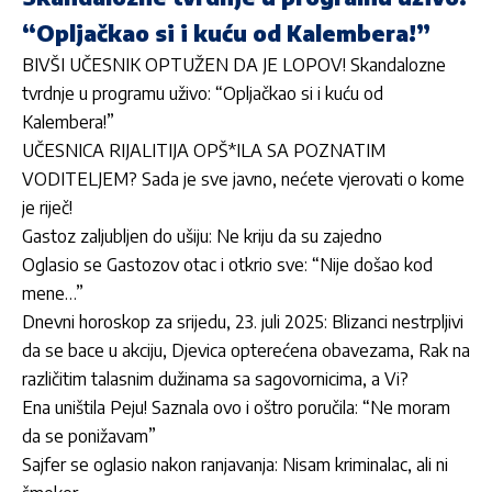
“Opljačkao si i kuću od Kalembera!”
BIVŠI UČESNIK OPTUŽEN DA JE LOPOV! Skandalozne
tvrdnje u programu uživo: “Opljačkao si i kuću od
Kalembera!”
UČESNICA RIJALITIJA OPŠ*ILA SA POZNATIM
VODITELJEM? Sada je sve javno, nećete vjerovati o kome
je riječ!
Gastoz zaljubljen do ušiju: Ne kriju da su zajedno
Oglasio se Gastozov otac i otkrio sve: “Nije došao kod
mene…”
Dnevni horoskop za srijedu, 23. juli 2025: Blizanci nestrpljivi
da se bace u akciju, Djevica opterećena obavezama, Rak na
različitim talasnim dužinama sa sagovornicima, a Vi?
Ena uništila Peju! Saznala ovo i oštro poručila: “Ne moram
da se ponižavam”
Sajfer se oglasio nakon ranjavanja: Nisam kriminalac, ali ni