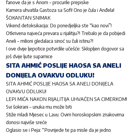
fanove da je s Anom – procurile prepiske
Kamera uhvatila Gastoza sa Sofi! Ono je čula i Anđela!
ŠOKANTAN SNIMAK
Vikend detoksikacija: Do ponedjeljka ste “kao novi”!
Otkrivena najveća prevara u rijalitiju?! Trebalo je da pobijedi
Aneli – milioni gledalaca sinoć su čuli istinu?!
I ove dvije ljepotice potvrdile učešće: Sklopljen dogovor sa
još dvije ljute suparnice
SITA AHMIĆ POSLIJE HAOSA SA ANELI
DONIJELA OVAKVU ODLUKU!
SITA AHMIĆ POSLIJE HAOSA SA ANELI DONIJELA
OVAKVU ODLUKU!
LEPI MIĆA NAKON RIJALITIJA UHVAĆEN SA CIMERKOM!
Svi šokirani – unuka mu može biti
Stiže mladi Mjesec u Lavu: Ovim horoskopskim znakovima
donosi najviše sreće
Oglasio se i Peja: “Povrijede te pa misle da je jedno