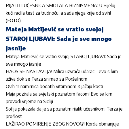
RIJALITI UČESNICA SMOTALA BIZNISMENA: U Bijeloj
kući radila test za trudnoću, a sada njega krije od svih!
(FOTO)
Mateja Matijević se vratio svojoj
STAROJ LJUBAVI: Sada je sve mnogo
jasnije
Mateja Matijević se vratio svojoj STAROJ LJUBAVI: Sada je
sve mnogo jasnije
HAOS SE NASTAVLJA! Milica uzvraća udarac – evo s kim
uživa dok se Terza snimao sa Poršelinom
Ovih 11 namirnica bogatih vitaminom K jačaju kosti
Maja pozirala sa svjetski poznatom facom! Evo sa kim
provodi vrijeme na Siciliji
Sofija pokazala da je sa poznatim rijaliti učesnikom: Terza je
prošlost
LAŽIRAO POMIRENJE ZBOG NOVCA?! Korda obmanjuje