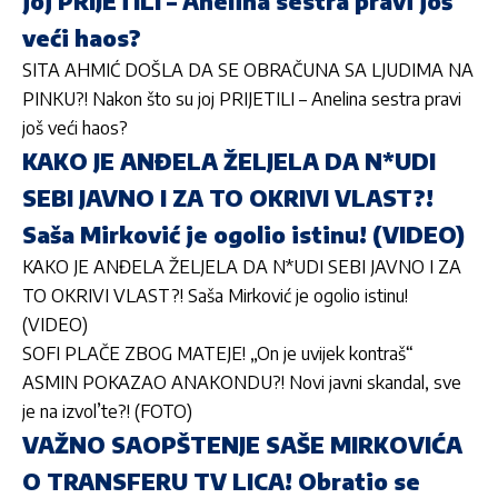
joj PRIJETILI – Anelina sestra pravi još
veći haos?
SITA AHMIĆ DOŠLA DA SE OBRAČUNA SA LJUDIMA NA
PINKU?! Nakon što su joj PRIJETILI – Anelina sestra pravi
još veći haos?
KAKO JE ANĐELA ŽELJELA DA N*UDI
SEBI JAVNO I ZA TO OKRIVI VLAST?!
Saša Mirković je ogolio istinu! (VIDEO)
KAKO JE ANĐELA ŽELJELA DA N*UDI SEBI JAVNO I ZA
TO OKRIVI VLAST?! Saša Mirković je ogolio istinu!
(VIDEO)
SOFI PLAČE ZBOG MATEJE! „On je uvijek kontraš“
ASMIN POKAZAO ANAKONDU?! Novi javni skandal, sve
je na izvol’te?! (FOTO)
VAŽNO SAOPŠTENJE SAŠE MIRKOVIĆA
O TRANSFERU TV LICA! Obratio se