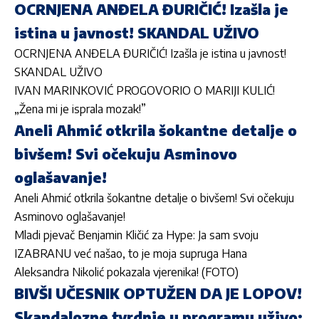
OCRNJENA ANĐELA ĐURIČIĆ! Izašla je
istina u javnost! SKANDAL UŽIVO
OCRNJENA ANĐELA ĐURIČIĆ! Izašla je istina u javnost!
SKANDAL UŽIVO
IVAN MARINKOVIĆ PROGOVORIO O MARIJI KULIĆ!
„Žena mi je isprala mozak!”
Aneli Ahmić otkrila šokantne detalje o
bivšem! Svi očekuju Asminovo
oglašavanje!
Aneli Ahmić otkrila šokantne detalje o bivšem! Svi očekuju
Asminovo oglašavanje!
Mladi pjevač Benjamin Kličić za Hype: Ja sam svoju
IZABRANU već našao, to je moja supruga Hana
Aleksandra Nikolić pokazala vjerenika! (FOTO)
BIVŠI UČESNIK OPTUŽEN DA JE LOPOV!
Skandalozne tvrdnje u programu uživo: