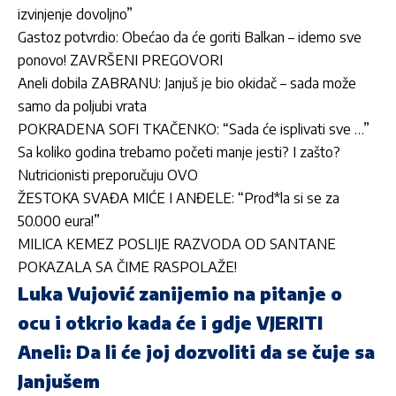
izvinjenje dovoljno”
Gastoz potvrdio: Obećao da će goriti Balkan – idemo sve
ponovo! ZAVRŠENI PREGOVORI
Aneli dobila ZABRANU: Janjuš je bio okidač – sada može
samo da poljubi vrata
POKRADENA SOFI TKAČENKO: “Sada će isplivati sve …”
Sa koliko godina trebamo početi manje jesti? I zašto?
Nutricionisti preporučuju OVO
ŽESTOKA SVAĐA MIĆE I ANĐELE: “Prod*la si se za
50.000 eura!”
MILICA KEMEZ POSLIJE RAZVODA OD SANTANE
POKAZALA SA ČIME RASPOLAŽE!
Luka Vujović zanijemio na pitanje o
ocu i otkrio kada će i gdje VJERITI
Aneli: Da li će joj dozvoliti da se čuje sa
Janjušem