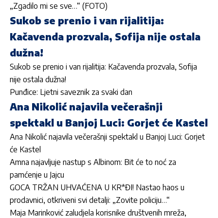
„Zgadilo mi se sve…“ (FOTO)
Sukob se prenio i van rijalitija:
Kačavenda prozvala, Sofija nije ostala
dužna!
Sukob se prenio i van rijalitija: Kačavenda prozvala, Sofija
nije ostala dužna!
Punđice: Ljetni saveznik za svaki dan
Ana Nikolić najavila večerašnji
spektakl u Banjoj Luci: Gorjet će Kastel
Ana Nikolić najavila večerašnji spektakl u Banjoj Luci: Gorjet
će Kastel
Amna najavljuje nastup s Albinom: Bit će to noć za
pamćenje u Jajcu
GOCA TRŽAN UHVAĆENA U KR*ĐI! Nastao haos u
prodavnici, otkriveni svi detalji: „Zovite policiju…“
Maja Marinković zaludjela korisnike društvenih mreža,