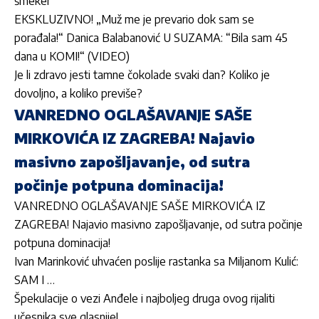
šmeker
EKSKLUZIVNO! „Muž me je prevario dok sam se
porađala!“ Danica Balabanović U SUZAMA: “Bila sam 45
dana u KOMI!“ (VIDEO)
Je li zdravo jesti tamne čokolade svaki dan? Koliko je
dovoljno, a koliko previše?
VANREDNO OGLAŠAVANJE SAŠE
MIRKOVIĆA IZ ZAGREBA! Najavio
masivno zapošljavanje, od sutra
počinje potpuna dominacija!
VANREDNO OGLAŠAVANJE SAŠE MIRKOVIĆA IZ
ZAGREBA! Najavio masivno zapošljavanje, od sutra počinje
potpuna dominacija!
Ivan Marinković uhvaćen poslije rastanka sa Miljanom Kulić:
SAM I …
Špekulacije o vezi Anđele i najboljeg druga ovog rijaliti
učesnika sve glasnije!