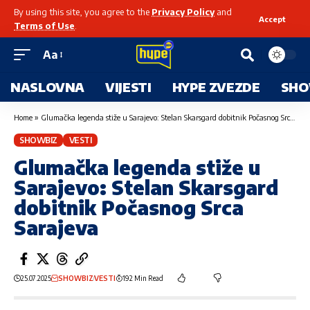
By using this site, you agree to the
Privacy Policy
and
Accept
Terms of Use
.
Aa
NASLOVNA
VIJESTI
HYPE ZVEZDE
SHO
Home
»
Glumačka legenda stiže u Sarajevo: Stelan Skarsgard dobitnik Počasnog Srca Sarajeva
SHOWBIZ
VESTI
Glumačka legenda stiže u
Sarajevo: Stelan Skarsgard
dobitnik Počasnog Srca
Sarajeva
25.07.2025
SHOWBIZ
VESTI
192 Min Read