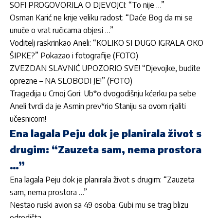
SOFI PROGOVORILA O DJEVOJCI: “To nije …”
Osman Karić ne krije veliku radost: “Daće Bog da mi se
unuče o vrat ručicama objesi …”
Voditelj raskrinkao Aneli: “KOLIKO SI DUGO IGRALA OKO
ŠIPKE?” Pokazao i fotografije (FOTO)
ZVEZDAN SLAVNIĆ UPOZORIO SVE! “Djevojke, budite
oprezne – NA SLOBODI JE!” (FOTO)
Tragedija u Crnoj Gori: Ub*o dvogodišnju kćerku pa sebe
Aneli tvrdi da je Asmin prev*rio Staniju sa ovom rijaliti
učesnicom!
Ena lagala Peju dok je planirala život s
drugim: “Zauzeta sam, nema prostora
…”
Ena lagala Peju dok je planirala život s drugim: “Zauzeta
sam, nema prostora …”
Nestao ruski avion sa 49 osoba: Gubi mu se trag blizu
odredišta