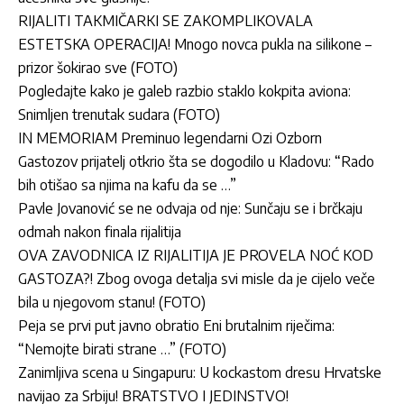
RIJALITI TAKMIČARKI SE ZAKOMPLIKOVALA
ESTETSKA OPERACIJA! Mnogo novca pukla na silikone –
prizor šokirao sve (FOTO)
Pogledajte kako je galeb razbio staklo kokpita aviona:
Snimljen trenutak sudara (FOTO)
IN MEMORIAM Preminuo legendarni Ozi Ozborn
Gastozov prijatelj otkrio šta se dogodilo u Kladovu: “Rado
bih otišao sa njima na kafu da se …”
Pavle Jovanović se ne odvaja od nje: Sunčaju se i brčkaju
odmah nakon finala rijalitija
OVA ZAVODNICA IZ RIJALITIJA JE PROVELA NOĆ KOD
GASTOZA?! Zbog ovoga detalja svi misle da je cijelo veče
bila u njegovom stanu! (FOTO)
Peja se prvi put javno obratio Eni brutalnim riječima:
“Nemojte birati strane …” (FOTO)
Zanimljiva scena u Singapuru: U kockastom dresu Hrvatske
navijao za Srbiju! BRATSTVO I JEDINSTVO!