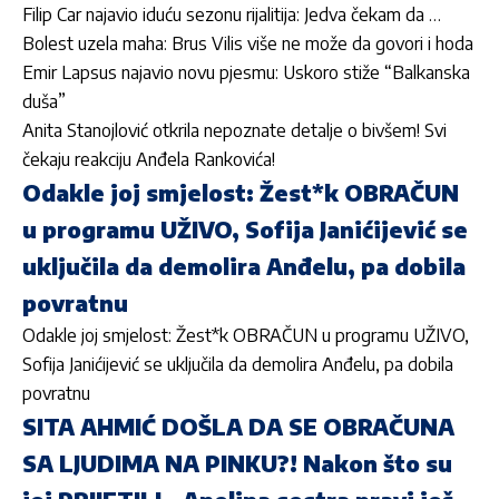
Filip Car najavio iduću sezonu rijalitija: Jedva čekam da …
Bolest uzela maha: Brus Vilis više ne može da govori i hoda
Emir Lapsus najavio novu pjesmu: Uskoro stiže “Balkanska
duša”
Anita Stanojlović otkrila nepoznate detalje o bivšem! Svi
čekaju reakciju Anđela Rankovića!
Odakle joj smjelost: Žest*k OBRAČUN
u programu UŽIVO, Sofija Janićijević se
uključila da demolira Anđelu, pa dobila
povratnu
Odakle joj smjelost: Žest*k OBRAČUN u programu UŽIVO,
Sofija Janićijević se uključila da demolira Anđelu, pa dobila
povratnu
SITA AHMIĆ DOŠLA DA SE OBRAČUNA
SA LJUDIMA NA PINKU?! Nakon što su