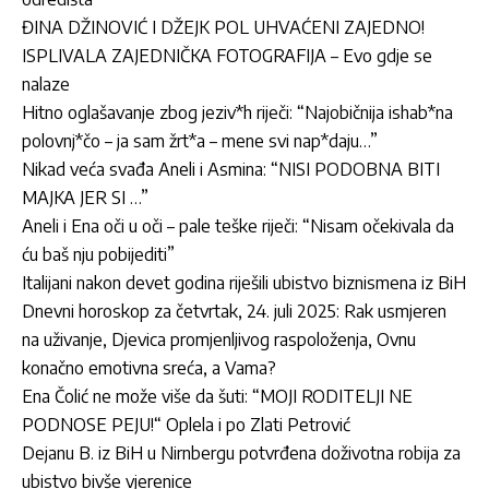
ĐINA DŽINOVIĆ I DŽEJK POL UHVAĆENI ZAJEDNO!
ISPLIVALA ZAJEDNIČKA FOTOGRAFIJA – Evo gdje se
nalaze
Hitno oglašavanje zbog jeziv*h riječi: “Najobičnija ishab*na
polovnj*čo – ja sam žrt*a – mene svi nap*daju…”
Nikad veća svađa Aneli i Asmina: “NISI PODOBNA BITI
MAJKA JER SI …”
Aneli i Ena oči u oči – pale teške riječi: “Nisam očekivala da
ću baš nju pobijediti”
Italijani nakon devet godina riješili ubistvo biznismena iz BiH
Dnevni horoskop za četvrtak, 24. juli 2025: Rak usmjeren
na uživanje, Djevica promjenljivog raspoloženja, Ovnu
konačno emotivna sreća, a Vama?
Ena Čolić ne može više da šuti: “MOJI RODITELJI NE
PODNOSE PEJU!“ Oplela i po Zlati Petrović
Dejanu B. iz BiH u Nirnbergu potvrđena doživotna robija za
ubistvo bivše vjerenice