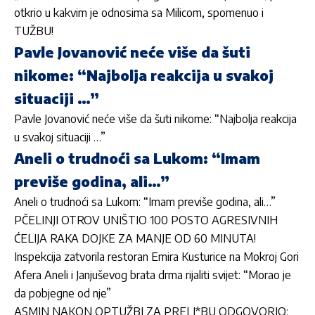
otkrio u kakvim je odnosima sa Milicom, spomenuo i
TUŽBU!
Pavle Jovanović neće više da šuti
nikome: “Najbolja reakcija u svakoj
situaciji …”
Pavle Jovanović neće više da šuti nikome: “Najbolja reakcija
u svakoj situaciji …”
Aneli o trudnoći sa Lukom: “Imam
previše godina, ali…”
Aneli o trudnoći sa Lukom: “Imam previše godina, ali…”
PČELINJI OTROV UNIŠTIO 100 POSTO AGRESIVNIH
ĆELIJA RAKA DOJKE ZA MANJE OD 60 MINUTA!
Inspekcija zatvorila restoran Emira Kusturice na Mokroj Gori
Afera Aneli i Janjuševog brata drma rijaliti svijet: “Morao je
da pobjegne od nje”
ASMIN NAKON OPTUŽBI ZA PRELJ*BU ODGOVORIO: