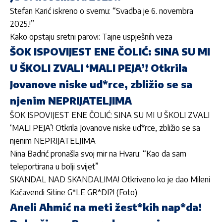
Stefan Karić iskreno o svemu: “Svadba je 6. novembra
2025.!”
Kako opstaju sretni parovi: Tajne uspješnih veza
ŠOK ISPOVIJEST ENE ČOLIĆ: SINA SU MI
U ŠKOLI ZVALI ‘MALI PEJA’! Otkrila
Jovanove niske ud*rce, zbližio se sa
njenim NEPRIJATELJIMA
ŠOK ISPOVIJEST ENE ČOLIĆ: SINA SU MI U ŠKOLI ZVALI
‘MALI PEJA’! Otkrila Jovanove niske ud*rce, zbližio se sa
njenim NEPRIJATELJIMA
Nina Badrić pronašla svoj mir na Hvaru: “Kao da sam
teleportirana u bolji svijet”
SKANDAL NAD SKANDALIMA! Otkriveno ko je dao Mileni
Kačavendi Sitine G*LE GR*DI?! (Foto)
Aneli Ahmić na meti žest*kih nap*da!