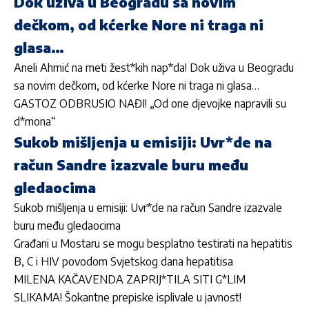
Dok uživa u Beogradu sa novim
dečkom, od kćerke Nore ni traga ni
glasa…
Aneli Ahmić na meti žest*kih nap*da! Dok uživa u Beogradu
sa novim dečkom, od kćerke Nore ni traga ni glasa…
GASTOZ ODBRUSIO NAĐI! „Od one djevojke napravili su
d*mona“
Sukob mišljenja u emisiji: Uvr*de na
račun Sandre izazvale buru među
gledaocima
Sukob mišljenja u emisiji: Uvr*de na račun Sandre izazvale
buru među gledaocima
Građani u Mostaru se mogu besplatno testirati na hepatitis
B, C i HIV povodom Svjetskog dana hepatitisa
MILENA KAČAVENDA ZAPRIJ*TILA SITI G*LIM
SLIKAMA! Šokantne prepiske isplivale u javnost!