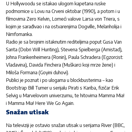
U Hollywoodu se istakao ulogom kapetana ruske
podmornice u Lovu na Crveni oktobar (1990), a potom i u
filmovima Zero Kelvin, Lomeći valove Larsa von Triera, s
kojim je sarađivao i na ostvarenjima Dogville, Melanholija i
Nimfomanka.
Radio je sa brojnim istaknutim rediteljima poput Gusa Van
Santa (Dobri Will Hunting), Stevena Spielberga (Amistad),
Johna Frankenheimera (Ronin), Paula Schradera (Egzorcist:
Vladavina), Davida Finchera (Muškarci koji mrze žene) i
Miloša Formana (Goyini duhovi).
Publici je poznat i po ulogama u blockbusterima
– kao
Bootstrap Bill Turner u serijalu Pirati s Kariba, fizi
čar Erik
Selvig u Marvelovom univerzumu, te hitovima Mamma Mia!
i Mamma Mia! Here We Go Again.
Snažan utisak
Na televiziji je ostavio snažan utisak u serijama River (BBC,