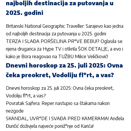
najboljih destinacija za putovanja u
2025. godini
Britanski National Geographic Traveller: Sarajevo kao jedna
od najboljih destinacija za putovanja u 2025. godini
TERZA I SLAĐA PORŠELINA PR*VE BEBU!? Oglasila se
njena drugarica za Hype TV i otkrila ŠOK DETALJE, a evo i
kako je Bora reagovao na TUŽBU Milice Veličković!
Dnevni horoskop za 25. juli 2025: Ovna
čeka preokret, Vodoliju fl*rt, a vas?
Dnevni horoskop za 25. juli 2025: Ovna čeka preokret,
Vodoliju fl*rt, a vas?
Povratak Sajfera: Reper nastupio sa štakama nakon
nezgode
SKANDAL, UVR*DE I SVAĐA PRED KAMERAMA! Anđela
Đuričić doživjela najveće poniž*nje od Karića!