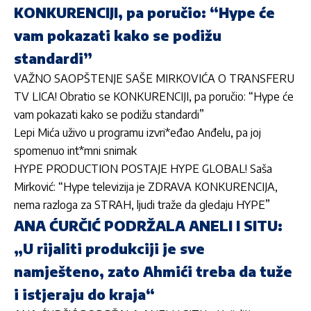
KONKURENCIJI, pa poručio: “Hype će
vam pokazati kako se podižu
standardi”
VAŽNO SAOPŠTENJE SAŠE MIRKOVIĆA O TRANSFERU
TV LICA! Obratio se KONKURENCIJI, pa poručio: “Hype će
vam pokazati kako se podižu standardi”
Lepi Mića uživo u programu izvri*eđao Anđelu, pa joj
spomenuo int*mni snimak
HYPE PRODUCTION POSTAJE HYPE GLOBAL! Saša
Mirković: “Hype televizija je ZDRAVA KONKURENCIJA,
nema razloga za STRAH, ljudi traže da gledaju HYPE”
ANA ĆURČIĆ PODRŽALA ANELI I SITU:
„U rijaliti produkciji je sve
namješteno, zato Ahmići treba da tuže
i istjeraju do kraja“