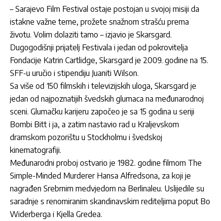
– Sarajevo Film Festival ostaje postojan u svojoj misiji da
istakne va
žne teme, prožete snažnom strašću prema
životu. Volim dolaziti tamo
– izjavio je Skarsg
ard.
Dugogodi
šnji prijatelj Festivala i jedan od pokrovitelja
Fondacije Katrin Cartlidge, Skarsg
ard je 2009. godine na 15.
SFF-u uru
čio i stipendiju Juaniti Wilson.
Sa više od 150 filmskih i televizijskih uloga, Skarsg
ard je
jedan od najpoznatijih
švedskih glumaca na međunarodnoj
sceni. Glumačku karijeru započeo je sa 15 godina u seriji
Bombi Bitt i ja, a zatim nastavio rad u Kraljevskom
dramskom pozorištu u Stockholmu i švedskoj
kinematografiji.
Međunarodni proboj ostvario je 1982. godine filmom The
Simple-Minded Murderer Hansa Alfredsona, za koji je
nagrađen Srebrnim medvjedom na Berlinaleu. Uslijedile su
saradnje s renomiranim skandinavskim rediteljima poput Bo
Widerberga i Kjella Gredea.