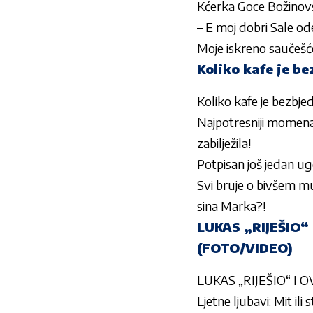
Kćerka
Goce Božinov
– E moj dobri Sale ode 
Moje iskreno saučešće
Koliko kafe je be
Koliko kafe je bezbje
Najpotresniji momena
zabilježila!
Potpisan još jedan ugo
Svi bruje o bivšem muž
sina Marka?!
LUKAS „RIJEŠIO“ 
(FOTO/VIDEO)
LUKAS „RIJEŠIO“ I O
Ljetne ljubavi: Mit ili