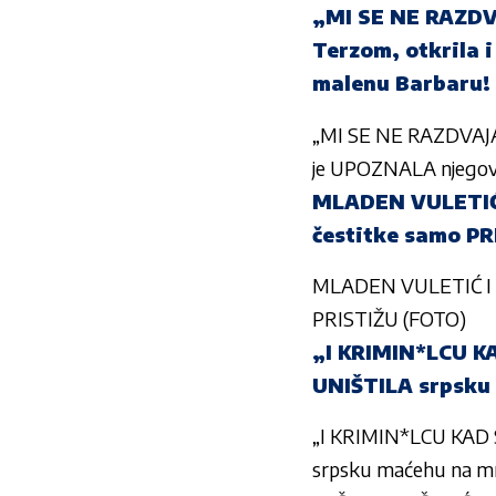
„MI SE NE RAZDVA
Terzom, otkrila 
malenu Barbaru!
„MI SE NE RAZDVAJAM
je UPOZNALA njegove
MLADEN VULETIĆ I
čestitke samo PR
MLADEN VULETIĆ I JE
PRISTIŽU (FOTO)
„I KRIMIN*LCU K
UNIŠTILA srpsku
„I KRIMIN*LCU KAD
srpsku maćehu na 