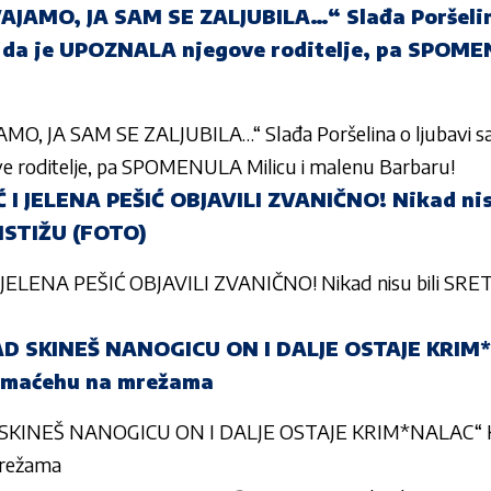
JAMO, JA SAM SE ZALJUBILA…“ Slađa Poršelina
i da je UPOZNALA njegove roditelje, pa SPOME
O, JA SAM SE ZALJUBILA…“ Slađa Poršelina o ljubavi sa 
 roditelje, pa SPOMENULA Milicu i malenu Barbaru!
 JELENA PEŠIĆ OBJAVILI ZVANIČNO! Nikad nisu
ISTIŽU (FOTO)
LENA PEŠIĆ OBJAVILI ZVANIČNO! Nikad nisu bili SRETNI
AD SKINEŠ NANOGICU ON I DALJE OSTAJE KRIM
 maćehu na mrežama
 SKINEŠ NANOGICU ON I DALJE OSTAJE KRIM*NALAC“ K
mrežama