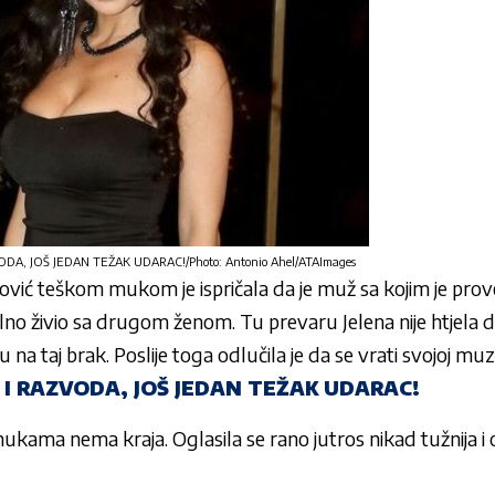
A, JOŠ JEDAN TEŽAK UDARAC!/Photo: Antonio Ahel/ATAImages
ović
teškom mukom je ispričala da je muž sa kojim je prov
alelno živio sa drugom ženom. Tu prevaru
Jelena
nije htjela d
 na taj brak. Poslije toga odlučila je da se vrati svojoj muzič
I RAZVODA, JOŠ JEDAN TEŽAK UDARAC!
kama nema kraja. Oglasila se rano jutros nikad tužnija i o