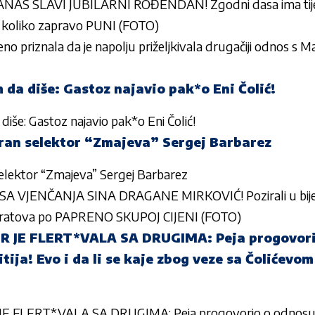
AS SLAVI JUBILARNI ROĐENDAN! Zgodni dasa ima tijelo
oliko zapravo PUNI (FOTO)
no priznala da je napolju priželjkivala drugačiji odnos s M
 da diše: Gastoz najavio pak*o Eni Čolić!
diše: Gastoz najavio pak*o Eni Čolić!
iran selektor “Zmajeva” Sergej Barbarez
selektor “Zmajeva” Sergej Barbarez
A VJENČANJA SINA DRAGANE MIRKOVIĆ! Pozirali u bij
spratova po PAPRENO SKUPOJ CIJENI (FOTO)
R JE FLERT*VALA SA DRUGIMA: Peja progovori
tija! Evo i da li se kaje zbog veze sa Čolićevom
E FLERT*VALA SA DRUGIMA: Peja progovorio o odnosu