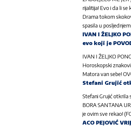
rijalitija! Evo i da l
Drama tokom skokova 
spasila u posljednje
IVAN I ŽELJKO PO
evo koji je POVO
IVAN I ŽELJKO PONOV
Horoskopski znakovi k
Matora van sebe! 
Stefani Grujić o
Stefani Grujić otkr
BORA SANTANA URNIS
je ovim sve rekao! (
ACO PEJOVIĆ VRIJ