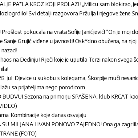
E PA*LA KROZ KOJI PROLAZI! „Milicu sam blokirao, jer 
zlogrdilo! Svi detalji razgovora Pržulja i njegove žene Sn
u! Prošlost pokucala na vrata Sofije Janićijević! “On je moj d
je Sanje Grujić viđene u javnosti! Osk*dno obučena, na njoj 
 nazad!
 haos na Dedinju! Riječi koje je uputila Terzi nakon svega šo
ila!
. jul: Djevice u sukobu s kolegama, Škorpije muči nesanic
 slažu sa prijateljima nego porodicom
 BUDVU! Sezona na primorju SPAŠENA, klub KRCAT ka
(VIDEO)
ma: Kombinacije koje danas osvajaju
SU MILJANA I IVAN PONOVO ZAJEDNO! Ona ga zagrlila 
STRANE (FOTO)