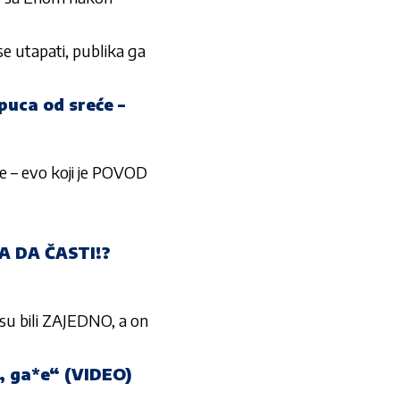
 utapati, publika ga
uca od sreće –
 – evo koji je POVOD
BA DA ČASTI!?
 bili ZAJEDNO, a on
, ga*e“ (VIDEO)