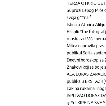
TERZA OTKRIO DETALJ
Supruzi Lepog Miće do
svoja g**na!”
Istina o Atmiru Alitij
Eksplic*tne fotografi
muškarac! Više nema
Milica napravila pravi
publiku! Sofija zanijem
Dnevni horoskop za 28
Znakovi koji se bolje
ACA LUKAS ZAPALIO
publika u EKSTAZI! 
Lak na rukama i noga
ISPLIVAO DOKAZ DA 
gr*di KIPE NA SVE 