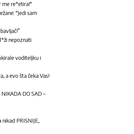
me re*etira!“
ežane: “Jedi sam
obavljač!”
l*ži nepoznati
kirale voditeljku i
a, a evo šta čeka Vas!
o NIKADA DO SAD –
nikad PRISNIJE,