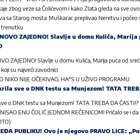
i se kaje zbog veze sa Čolićevom i kako Zlata gleda na sve ovo
sa Starog mosta: Muškarac preplivao Neretvu i počeo se
m trenutku
NOVO ZAJEDNO! Slavlje u domu Kulića, Marija p
D
O ZAJEDNO! Slavlje u domu Kulića, Marija puca od sreće
oji su najveći zavodnici
OVO NIKO NIJE OČEKIVAO, HA*S U UŽIVO PROGRAMU
tkrila sve o DNK testu sa Munjezom! TATA TRE
ila sve o DNK testu sa Munjezom! TATA TREBA DA ČASTI!?
AO ENU ČOLIĆ JEDNOM REČENICOM! Pričalo se i da su
FOTO)
EĐA PUBLIKU! Ovo je njegovo PRAVO LICE: „Pu