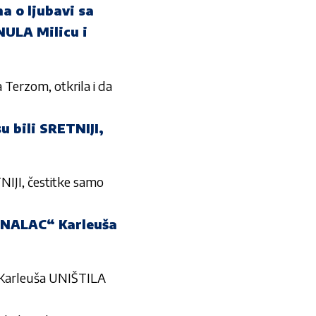
 o ljubavi sa
NULA Milicu i
Terzom, otkrila i da
 bili SRETNIJI,
JI, čestitke samo
*NALAC“ Karleuša
arleuša UNIŠTILA