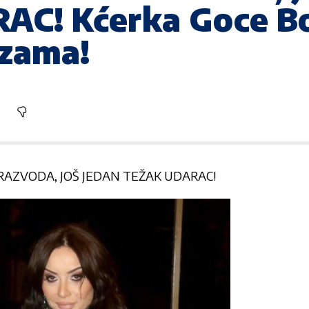
AC! Kćerka Goce B
uzama!
RAZVODA, JOŠ JEDAN TEŽAK UDARAC!