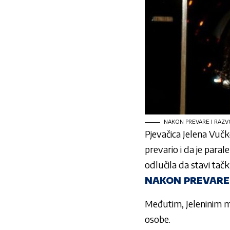
NAKON PREVARE I RAZVOD
Pjevačica
Jelena Vučk
prevario i da je par
odlučila da stavi tačku
NAKON PREVARE 
Međutim,
Jeleninim
mu
osobe.