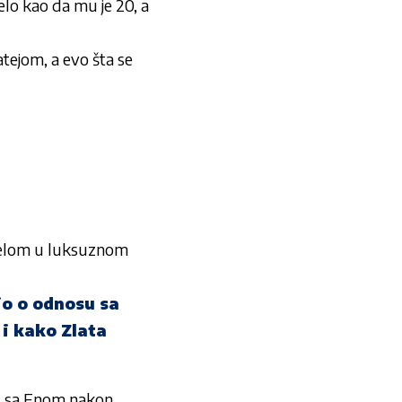
 kao da mu je 20, a
atejom, a evo šta se
elom u luksuznom
o o odnosu sa
 i kako Zlata
 sa Enom nakon