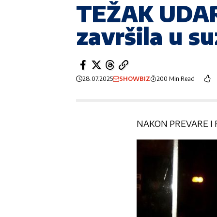
TEŽAK UDAR
završila u s
28.07.2025
SHOWBIZ
200 Min Read
NAKON PREVARE I 