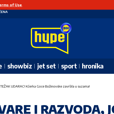
erms of Use
.
ŽENA
e
showbiz
jet set
sport
hronika
EŽAK UDARAC! Kćerka Goce Božinovske završila u suzama!
ARE I RAZVODA, J