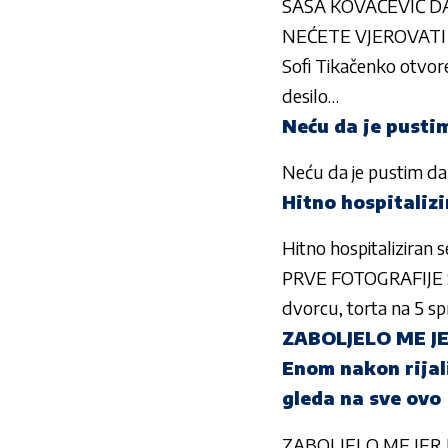
SAŠA KOVAČEVIĆ DAN
NEĆETE VJEROVATI k
Sofi Tikačenko otvore
desilo…
Neću da je pustim
Neću da je pustim da 
Hitno hospitaliz
Hitno hospitaliziran 
PRVE FOTOGRAFIJE S
dvorcu, torta na 5 
ZABOLJELO ME JE
Enom nakon rijali
gleda na sve ovo
ZABOLJELO ME JER J