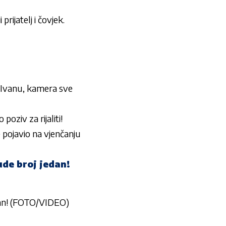
rijatelj i čovjek.
 Ivanu, kamera sve
oziv za rijaliti!
e pojavio na vjenčanju
de broj jedan!
an! (FOTO/VIDEO)