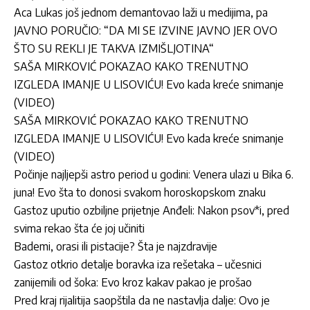
Aca Lukas još jednom demantovao laži u medijima, pa
JAVNO PORUČIO: “DA MI SE IZVINE JAVNO JER OVO
ŠTO SU REKLI JE TAKVA IZMIŠLJOTINA“
SAŠA MIRKOVIĆ POKAZAO KAKO TRENUTNO
IZGLEDA IMANJE U LISOVIĆU! Evo kada kreće snimanje
(VIDEO)
SAŠA MIRKOVIĆ POKAZAO KAKO TRENUTNO
IZGLEDA IMANJE U LISOVIĆU! Evo kada kreće snimanje
(VIDEO)
Počinje najljepši astro period u godini: Venera ulazi u Bika 6.
juna! Evo šta to donosi svakom horoskopskom znaku
Gastoz uputio ozbiljne prijetnje Anđeli: Nakon psov*i, pred
svima rekao šta će joj učiniti
Bademi, orasi ili pistacije? Šta je najzdravije
Gastoz otkrio detalje boravka iza rešetaka – učesnici
zanijemili od šoka: Evo kroz kakav pakao je prošao
Pred kraj rijalitija saopštila da ne nastavlja dalje: Ovo je