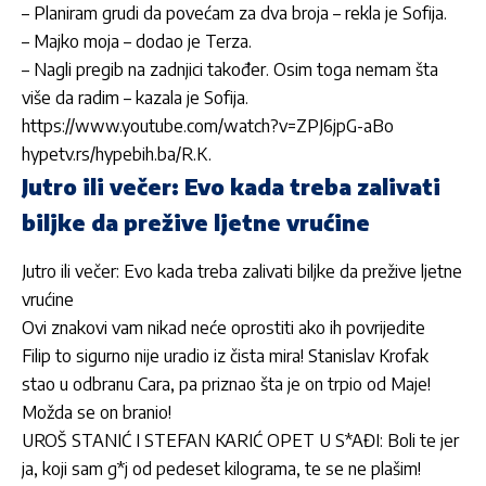
– Planiram grudi da povećam za dva broja – rekla je Sofija.
– Majko moja – dodao je Terza.
– Nagli pregib na zadnjici također. Osim toga nemam šta
više da radim – kazala je Sofija.
https://www.youtube.com/watch?v=ZPJ6jpG-aBo
hypetv.rs/hypebih.ba/R.K.
Jutro ili večer: Evo kada treba zalivati
biljke da prežive ljetne vrućine
Jutro ili večer: Evo kada treba zalivati biljke da prežive ljetne
vrućine
Ovi znakovi vam nikad neće oprostiti ako ih povrijedite
Filip to sigurno nije uradio iz čista mira! Stanislav Krofak
stao u odbranu Cara, pa priznao šta je on trpio od Maje!
Možda se on branio!
UROŠ STANIĆ I STEFAN KARIĆ OPET U S*AĐI: Boli te jer
ja, koji sam g*j od pedeset kilograma, te se ne plašim!