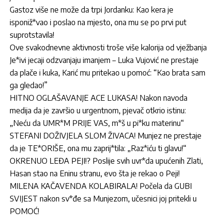
Gastoz više ne može da trpi Jordanku: Kao kera je
isponiž*vao i poslao na mjesto, ona mu se po prvi put
suprotstavila!
Ove svakodnevne aktivnosti troše više kalorija od vježbanja
Je*ivi jecaji odzvanjaju imanjem – Luka Vujović ne prestaje
da plače i kuka, Karić mu pritekao u pomoć: “Kao brata sam
ga gledao!”
HITNO OGLAŠAVANJE ACE LUKASA! Nakon navoda
medija da je završio u urgentnom, pjevač otkrio istinu:
„Neću da UMR*M PRIJE VAS, m*š u pi*ku materinu“
STEFANI DOŽIVJELA SLOM ŽIVACA! Munjez ne prestaje
da je TE*ORIŠE, ona mu zaprij*tila: „Raz*iću ti glavu!“
OKRENUO LEĐA PEJI!? Poslije svih uvr*da upućenih Zlati,
Hasan stao na Eninu stranu, evo šta je rekao o Peji!
MILENA KAČAVENDA KOLABIRALA! Počela da GUBI
SVIJEST nakon sv*đe sa Munjezom, učesnici joj pritekli u
POMOĆ!