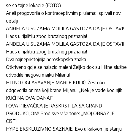
se sa tajne lokacije (FOTO)
Aneli progovorila o kontraceptivnim pilulama: Isplivali novi
detalji
ANĐELA U SUZAMA MOLILA GASTOZA DA JE OSTAVI!
Haos u rijalitiju zbog brutalnog priznanja!
ANĐELA U SUZAMA MOLILA GASTOZA DA JE OSTAVI!
Haos u rijalitiju zbog brutalnog priznanja!
Dva najnepristojnija horoskopska znaka
Otkriveno gdje se nalazio maleni Željko dok su Hitne službe
odvodile njegovu majku Miljanu!
HITNO OGLAŠAVANJE MARIJE KULIĆ! Žestoko
odgovorila onima koji brane Miljanu: „Nek je vode kod njih
KUĆI NA DVA DANA!“
I OVA PJEVAČICA JE RASKRSTILA SA GRAND
PRODUKCIJOM! Brod sve više tone: „MOJ OBRAZ JE
ČIST!“
HYPE EKSKLUZIVNO SAZNAJE: Evo u kakvom je stanju