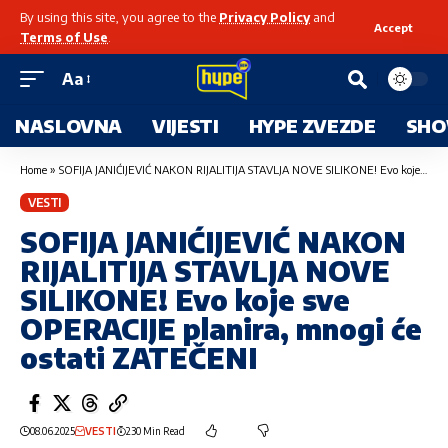
By using this site, you agree to the
Privacy Policy
and
Accept
Terms of Use
.
Aa
NASLOVNA
VIJESTI
HYPE ZVEZDE
SHO
Home
»
SOFIJA JANIĆIJEVIĆ NAKON RIJALITIJA STAVLJA NOVE SILIKONE! Evo koje sve OPERACIJE planira, mnogi će ostati ZATEČENI
VESTI
SOFIJA JANIĆIJEVIĆ NAKON
RIJALITIJA STAVLJA NOVE
SILIKONE! Evo koje sve
OPERACIJE planira, mnogi će
ostati ZATEČENI
08.06.2025
VESTI
230 Min Read