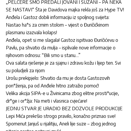
„PELCERE SMO PREDALI JOVANI I SUZANI – PA NEKA
SE NASTAVI“ Šta je Davidova majka rekla još za Hype TV!
Anđela i Gastoz dobili informaciju iz spoljnog svijeta:
Nastao ha*s za crnim stolom – vijest o Đuričićkinom
plasmanu izazvala kolaps!
Anđela, opet si me slagala! Gastoz ispitivao Đuričićevu o
Pavlu, pa shvatio da mulja – isplivale nove informacije o
njihovom odnosu: “Bili smo u stanu…”
Ova salata rješenje je za sjajnu i zdravu kožu i lijep ten. Svi
su poludjeli za njom
Urošu prekipjelo: Shvatio da mu je dosta Gastozovih
pon*ženja, pa od Anđele hitno zatražio pomoć!
Velika akcija SIPA-e u Živinicama zbog elitne prosti*ucije,
dr*ge i or*žja: Na meti i vlasnica cvjećare!
JEDNU STVAR JE URADIO BEZ DOZVOLE PRODUKCIJE
Lepi Mića prekršio strogo pravilo, konačno priznao sve!
Spomenut Janjuš u rijalitiju, Aneli lije suze – zbog jednog