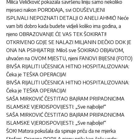
Milica Veličković pokazala savršenu liniju samo nekoliko
mjeseci nakon POROĐAJA, svi ODUŠEVLJENI
ISPLIVALI NEPOZNATI DETALJI O ANELI AHMIĆ! Neće
vam biti dobro kada budete vidjeli koliko ima godina, a
njeno OBRAZOVANJE ĆE VAS TEK ŠOKIRATI!
OTKRIVENO GDJE SE NALAZI MILJANIN DEČKO DOK JE
ONA NA PSIHIJATRIJI: Miloš sve ŠOKIRAO OBJAVOM,
uhvaćen na OVOM MJESTU, njeni FANOVI BIJESNI (FOTO)
BIVŠA RIJALITI UČESNICA HITNO HOSPITALIZOVANA:
Čeka je TEŠKA OPERACIJA!
BIVŠA RIJALITI UČESNICA HITNO HOSPITALIZOVANA:
Čeka je TEŠKA OPERACIJA!
SAŠA MIRKOVIĆ ČESTITAO BAJRAM PRIPADNICIMA
ISLAMSKE VJEROISPOVIJESTI: „Sve najbolje!“
SAŠA MIRKOVIĆ ČESTITAO BAJRAM PRIPADNICIMA
ISLAMSKE VJEROISPOVIJESTI: „Sve najbolje!“
ŠOK! Matora pokušala da spinuje priču da ne mjerka
Stefani, Dragana POPILA njenu priču kao čašu vode: