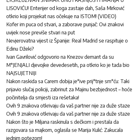
LISOVIĆU! Enterijer od koga zastaje dah, Saša Mirković
otkrio koji projekat nas očekuje na ISTOM! (VIDEO)
Kofer im puca od stvari, a zaborave punjač: Ovi znakovi
uvijek nose previše stvari na put
Nevjerovatna vijest iz Španije: Real Madrid se raspituje o
Edinu Džeki?
Ivan Gavrilović odgovorio na Knezov demant da su
M*JENJALI djevojke devedesetih, pa otkrio ko je tada bio
NAJSUJETNIJI
Nakon raskida sa Carem dobija je*ive prij*tnje sm*ću: Taki
prijavio slučaj policiji, zabrinut za Majinu bezbjednost – hoće
počinitelja da smjesti iza rešetaka!
Ovih 9 znakova otkrivaju da vaš partner nije za duže staze
Ovih 9 znakova otkrivaju da vaš partner nije za duže staze
Nakon što je Miljana raskinula s dečkom i prestala da
razgovara sa majkom, oglasila se Marija Kulić: Zakucala
jednim potezom!