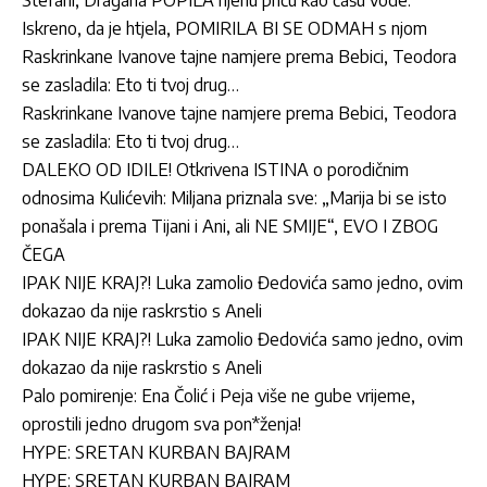
Iskreno, da je htjela, POMIRILA BI SE ODMAH s njom
Raskrinkane Ivanove tajne namjere prema Bebici, Teodora
se zasladila: Eto ti tvoj drug…
Raskrinkane Ivanove tajne namjere prema Bebici, Teodora
se zasladila: Eto ti tvoj drug…
DALEKO OD IDILE! Otkrivena ISTINA o porodičnim
odnosima Kulićevih: Miljana priznala sve: „Marija bi se isto
ponašala i prema Tijani i Ani, ali NE SMIJE“, EVO I ZBOG
ČEGA
IPAK NIJE KRAJ?! Luka zamolio Đedovića samo jedno, ovim
dokazao da nije raskrstio s Aneli
IPAK NIJE KRAJ?! Luka zamolio Đedovića samo jedno, ovim
dokazao da nije raskrstio s Aneli
Palo pomirenje: Ena Čolić i Peja više ne gube vrijeme,
oprostili jedno drugom sva pon*ženja!
HYPE: SRETAN KURBAN BAJRAM
HYPE: SRETAN KURBAN BAJRAM