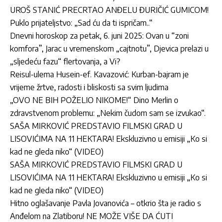
UROŠ STANIĆ PRECRTAO ANĐELU ĐURIČIĆ GUMICOM!
Puklo prijateljstvo: „Sad ću da ti ispričam..“
Dnevni horoskop za petak, 6. juni 2025: Ovan u “zoni
komfora”, Jarac u vremenskom „cajtnotu”, Djevica prelazi u
„sljedeću fazu“ flertovanja, a Vi?
Reisul-ulema Husein-ef. Kavazović: Kurban-bajram je
vrijeme žrtve, radosti i bliskosti sa svim ljudima
„OVO NE BIH POŽELIO NIKOME!“ Dino Merlin o
zdravstvenom problemu: „Nekim čudom sam se izvukao“.
SAŠA MIRKOVIĆ PREDSTAVIO FILMSKI GRAD U
LISOVIĆIMA NA 11 HEKTARA! Ekskluzivno u emisiji „Ko si
kad ne gleda niko“ (VIDEO)
SAŠA MIRKOVIĆ PREDSTAVIO FILMSKI GRAD U
LISOVIĆIMA NA 11 HEKTARA! Ekskluzivno u emisiji „Ko si
kad ne gleda niko“ (VIDEO)
Hitno oglašavanje Pavla Jovanovića – otkrio šta je radio s
Anđelom na Zlatiboru! NE MOŽE VIŠE DA ĆUTI