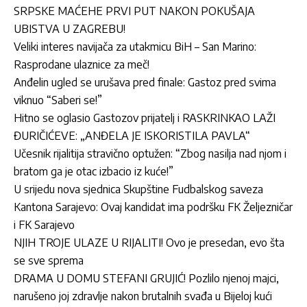
SRPSKE MAĆEHE PRVI PUT NAKON POKUŠAJA
UBISTVA U ZAGREBU!
Veliki interes navijača za utakmicu BiH – San Marino:
Rasprodane ulaznice za meč!
Anđelin ugled se urušava pred finale: Gastoz pred svima
viknuo “Saberi se!”
Hitno se oglasio Gastozov prijatelj i RASKRINKAO LAŽI
ĐURIČIĆEVE: „ANĐELA JE ISKORISTILA PAVLA“
Učesnik rijalitija stravično optužen: “Zbog nasilja nad njom i
bratom ga je otac izbacio iz kuće!”
U srijedu nova sjednica Skupštine Fudbalskog saveza
Kantona Sarajevo: Ovaj kandidat ima podršku FK Željezničar
i FK Sarajevo
NJIH TROJE ULAZE U RIJALITI! Ovo je presedan, evo šta
se sve sprema
DRAMA U DOMU STEFANI GRUJIĆ! Pozlilo njenoj majci,
narušeno joj zdravlje nakon brutalnih svađa u Bijeloj kući