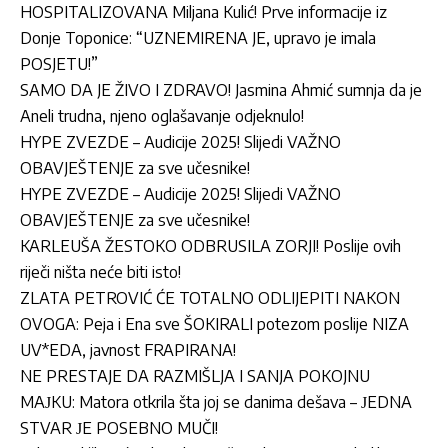
HOSPITALIZOVANA Miljana Kulić! Prve informacije iz
Donje Toponice: “UZNEMIRENA JE, upravo je imala
POSJETU!”
SAMO DA JE ŽIVO I ZDRAVO! Jasmina Ahmić sumnja da je
Aneli trudna, njeno oglašavanje odjeknulo!
HYPE ZVEZDE – Audicije 2025! Slijedi VAŽNO
OBAVJEŠTENJE za sve učesnike!
HYPE ZVEZDE – Audicije 2025! Slijedi VAŽNO
OBAVJEŠTENJE za sve učesnike!
KARLEUŠA ŽESTOKO ODBRUSILA ZORJI! Poslije ovih
riječi ništa neće biti isto!
ZLATA PETROVIĆ ĆE TOTALNO ODLIJEPITI NAKON
OVOGA: Peja i Ena sve ŠOKIRALI potezom poslije NIZA
UV*EDA, javnost FRAPIRANA!
NE PRESTAJE DA RAZMIŠLJA I SANJA POKOJNU
MAЈKU: Matora otkrila šta joj se danima dešava – ЈEDNA
STVAR ЈE POSEBNO MUČI!