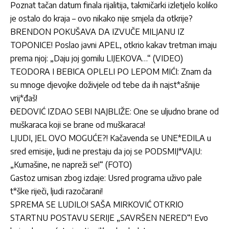
Poznat tačan datum finala rijalitija, takmičarki izletjelo koliko
je ostalo do kraja – ovo nikako nije smjela da otkrije?
BRENDON POKUŠAVA DA IZVUČE MILJANU IZ
TOPONICE! Poslao javni APEL, otkrio kakav tretman imaju
prema njoj: „Daju joj gomilu LIJEKOVA…“ (VIDEO)
TEODORA I BEBICA OPLELI PO LEPOM MIĆI: Znam da
su mnoge djevojke doživjele od tebe da ih najst*ašnije
vrij*đaš!
ĐEDOVIĆ IZDAO SEBI NAJBLIŽE: One se uljudno brane od
muškaraca koji se brane od muškaraca!
LJUDI, JEL OVO MOGUĆE?! Kačavenda se UNE*EDILA u
sred emisije, ljudi ne prestaju da joj se PODSMIJ*VAJU:
„Kumašine, ne napreži se!“ (FOTO)
Gastoz urnisan zbog izdaje: Usred programa uživo pale
t*ške riječi, ljudi razočarani!
SPREMA SE LUDILO! SAŠA MIRKOVIĆ OTKRIO
STARTNU POSTAVU SERIJE „SAVRŠEN NERED“! Evo