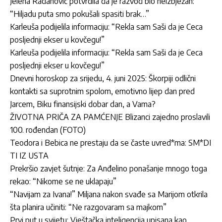
Jelena Radanović potvrdila da je razvod bio neizbježan:
“Hiljadu puta smo pokušali spasiti brak…”
Karleuša podijelila informaciju: “Rekla sam Saši da je Ceca
posljednji ekser u kovčegu!”
Karleuša podijelila informaciju: “Rekla sam Saši da je Ceca
posljednji ekser u kovčegu!”
Dnevni horoskop za srijedu, 4. juni 2025: Škorpiji odlični
kontakti sa suprotnim spolom, emotivno lijep dan pred
Jarcem, Biku finansijski dobar dan, a Vama?
ŽIVOTNA PRIČA ZA PAMĆENJE Blizanci zajedno proslavili
100. rođendan (FOTO)
Teodora i Bebica ne prestaju da se časte uvred*ma: SM*DI
TI IZ USTA
Prekršio zavjet šutnje: Za Anđelino ponašanje mnogo toga
rekao: “Nikome se ne uklapaju”
“Navijam za Ivana!” Miljana nakon svađe sa Marijom otkrila
šta planira učiniti: “Ne razgovaram sa majkom”
Prvi put u svijetu: Vještačka inteligencija upisana kao