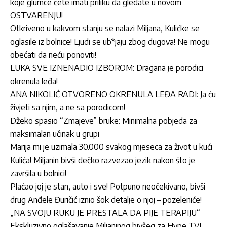
koje glumce ćete imati priliku da gledate u novom
OSTVARENJU!
Otkriveno u kakvom stanju se nalazi Miljana, Kulićke se
oglasile iz bolnice! Ljudi se ub*jaju zbog dugova! Ne mogu
obećati da neću ponoviti!
LUKA SVE IZNENADIO IZBOROM: Dragana je porodici
okrenula leđa!
ANA NIKOLIĆ OTVORENO OKRENULA LEĐA RADI: Ja ću
živjeti sa njim, a ne sa porodicom!
Džeko spasio “Zmajeve” bruke: Minimalna pobjeda za
maksimalan učinak u grupi
Marija mi je uzimala 30.000 svakog mjeseca za život u kući
Kulića! Miljanin bivši dečko razvezao jezik nakon što je
završila u bolnici!
Plaćao joj je stan, auto i sve! Potpuno neočekivano, bivši
drug Anđele Đuričić iznio šok detalje o njoj – pozeleniće!
„NA SVOJU RUKU JE PRESTALA DA PIJE TERAPIJU“
Ekskluzivno oglašavanje Miljaninog bivšeg za Hype TV!