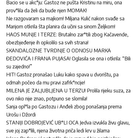
Bacio se u akc*ju: Gastoz ne pušta Kristinu na miru, ona
prov*lila da želi da bude njen MOMAK!
Ne razgovaram sa majkom! Miljana Kulić nakon svađe sa
Marijom otkrila šta planira da učini sa sinom Željkom!
HAOS MUNJE I TERZE: Brutalno zar*tili zbog Kačavende,
obezbjeđenje ih opkolilo sa svih strana!
SKANDALOZNE TVRDNJE O ODNOSU MARKA
ĐEDOVIĆA I FRANA PUJASA! Oglasila se ona i otkrila: “Bili
su zajedno!”
HIT! Gastoz pronašao Luku kako spava u dvorištu, pa
odmah počeo da mu pravi zafrk*ncije!
MILENA JE ZALJUBLJENA U TERZU! Prolila rijeku suza, za
ovo niko nije znao, potpuno se slomila!
Sanja opl*la po Gastozu i Anđeli zbog ponašanja prema
Urošu i Džordi
STANIJI DOBROJEVIĆ UB*LI OCA Jedva izvukla živu glavu,
sve joj zap*lili, njena životna priča ledi krv u žilama