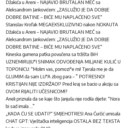
Džakića u Areni – NAJAVIO BRUTALAN MEČ sa
Aleksandrom Jankovićem: „ZASLUŽIO JE DA DOBIJE
DOBRE BATINE – BIĆE MU NAPLAĆENO SVE“
Stanislav Krofak MEGAEKSKLUZIVNO nakon NOKAUTA
Džakića u Areni – NAJAVIO BRUTALAN MEČ sa
Aleksandrom Jankovićem: „ZASLUŽIO JE DA DOBIJE
DOBRE BATINE – BIĆE MU NAPLAĆENO SVE“
Kineska gumena patka povučena sa tržišta BiH
UZNEMIRUJU*I SNIMAK ODVOĐENJA MILJANE KULIĆ U
TOPONICU: “Molim vas, pomozi*e mi! Tjerala me je da
GLUMIM da sam LU*A zbog para – ” POTRESNO!
KRISTIJAN NIJE IZDRŽAO!? Pred kraj se bacio u akciju sa
OVOM RIJALITI UČESNICOM!?
Aneli priznala da se kaje što Janjušu nije rodila dijete: “Nora
bi sad imala …”
„KADA ĆU SE UDATI?“ SMJEHOTRES! Ana Ćurčić urnisala
CHAT GPT: Vještačka inteligencija OSTALA BEZ TEKSTA