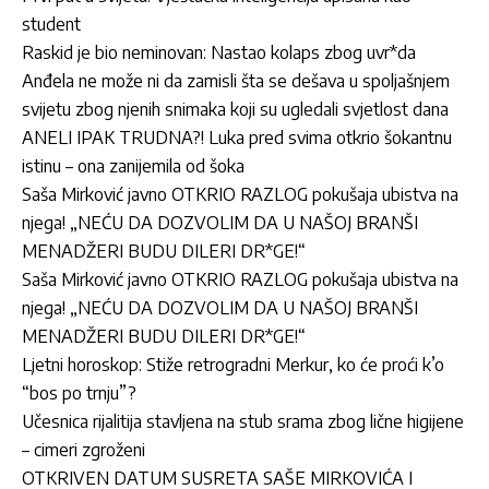
student
Raskid je bio neminovan: Nastao kolaps zbog uvr*da
Anđela ne može ni da zamisli šta se dešava u spoljašnjem
svijetu zbog njenih snimaka koji su ugledali svjetlost dana
ANELI IPAK TRUDNA?! Luka pred svima otkrio šokantnu
istinu – ona zanijemila od šoka
Saša Mirković javno OTKRIO RAZLOG pokušaja ubistva na
njega! „NEĆU DA DOZVOLIM DA U NAŠOJ BRANŠI
MENADŽERI BUDU DILERI DR*GE!“
Saša Mirković javno OTKRIO RAZLOG pokušaja ubistva na
njega! „NEĆU DA DOZVOLIM DA U NAŠOJ BRANŠI
MENADŽERI BUDU DILERI DR*GE!“
Ljetni horoskop: Stiže retrogradni Merkur, ko će proći k’o
“bos po trnju”?
Učesnica rijalitija stavljena na stub srama zbog lične higijene
– cimeri zgroženi
OTKRIVEN DATUM SUSRETA SAŠE MIRKOVIĆA I