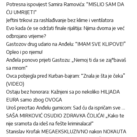
Potresna ispovijest Samira Ramovića: “MISLIO SAM DA
ĆU UMRIJETI“
Jeftini trikovi za rashlađivanje bez klime i ventilatora
Evo kada će se održati finale rijalitija: Njima dvoma je već
odbrojano vrijeme?
Gastozov drug udario na Anđelu: “IMAM SVE KLIPOVE!”
Opleo i po njemu!
Anđela ponovo prijeti Gastozu: „Nemoj ti da se zaj*bavaš
sa mnom“
Ovca pobjegla pred Kurban-bajram: “Znala je šta je čeka”
(VIDEO)
Ostaju bez honorara: Kažnjeni sa po nekoliko HILJADA
EURA samo zbog OVOGA
Uroš precrtao Anđelu gumicom: Sad ću da ispričam sve …
SAŠA MIRKOVIĆ OSUDIO ZDRAVKA ČOLIĆA! „Kako te
nije sramota da ideš na fešte kriminalaca!“
Stanislav Krofak MEGAEKSKLUZIVNO nakon NOKAUTA