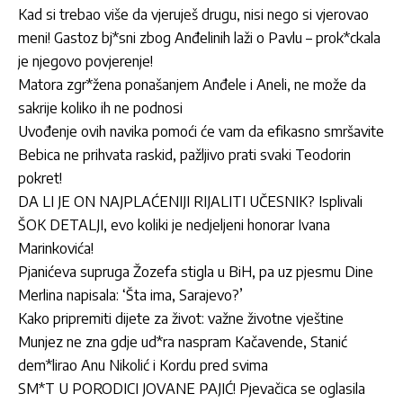
Kad si trebao više da vjeruješ drugu, nisi nego si vjerovao
meni! Gastoz bj*sni zbog Anđelinih laži o Pavlu – prok*ckala
je njegovo povjerenje!
Matora zgr*žena ponašanjem Anđele i Aneli, ne može da
sakrije koliko ih ne podnosi
Uvođenje ovih navika pomoći će vam da efikasno smršavite
Bebica ne prihvata raskid, pažljivo prati svaki Teodorin
pokret!
DA LI JE ON NAJPLAĆENIJI RIJALITI UČESNIK? Isplivali
ŠOK DETALJI, evo koliki je nedjeljeni honorar Ivana
Marinkovića!
Pjanićeva supruga Žozefa stigla u BiH, pa uz pjesmu Dine
Merlina napisala: ‘Šta ima, Sarajevo?’
Kako pripremiti dijete za život: važne životne vještine
Munjez ne zna gdje ud*ra naspram Kačavende, Stanić
dem*lirao Anu Nikolić i Kordu pred svima
SM*T U PORODICI JOVANE PAJIĆ! Pjevačica se oglasila