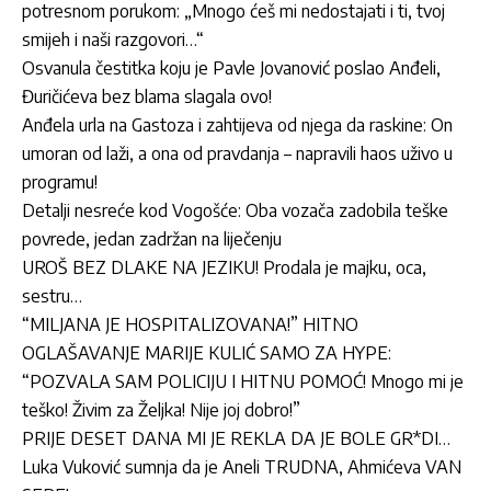
potresnom porukom: „Mnogo ćeš mi nedostajati i ti, tvoj
smijeh i naši razgovori…“
Osvanula čestitka koju je Pavle Jovanović poslao Anđeli,
Đuričićeva bez blama slagala ovo!
Anđela urla na Gastoza i zahtijeva od njega da raskine: On
umoran od laži, a ona od pravdanja – napravili haos uživo u
programu!
Detalji nesreće kod Vogošće: Oba vozača zadobila teške
povrede, jedan zadržan na liječenju
UROŠ BEZ DLAKE NA JEZIKU! Prodala je majku, oca,
sestru…
“MILJANA JE HOSPITALIZOVANA!” HITNO
OGLAŠAVANJE MARIJE KULIĆ SAMO ZA HYPE:
“POZVALA SAM POLICIJU I HITNU POMOĆ! Mnogo mi je
teško! Živim za Željka! Nije joj dobro!”
PRIJE DESET DANA MI JE REKLA DA JE BOLE GR*DI…
Luka Vuković sumnja da je Aneli TRUDNA, Ahmićeva VAN