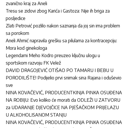
zvanično kraj za Aneli
Tresu se zidovi zbog Karića i Gastoza: Nije ih briga za
posljedice
Zlati Petrović pozlilo nakon saznanja da joj sin ima problem
sa porokom
Aneli Ahmić napravila grešku sa pilulama za kontracepciju:
Mora kod ginekologa
Legendarni Meho Kodro preuzeo ključnu ulogu u
sportskom razvoju FK Velež
DAVID DRAGOJEVIĆ OTIŠAO PO TAMARU I BEBU U
PORODILIŠTE! Podijelio prvi snimak sina Rajana i oduševio
sve
NINA KOVAČEVIĆ, PRODUCENTKINJA PINKA OSUĐENA
NA ROBIJU: Evo koliko će morati da ODLEŽI U ZATVORU
za UDARANJE DJEVOJČICE NA PJEŠAČKOM PRIJELAZU
U ALKOHOLISANOM STANJU
NINA KOVAČEVIĆ, PRODUCENTKINJA PINKA OSUĐENA