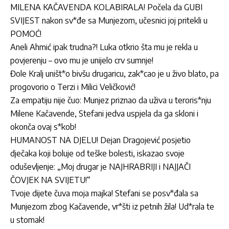
MILENA KAČAVENDA KOLABIRALA! Počela da GUBI
SVIJEST nakon sv*đe sa Munjezom, učesnici joj pritekli u
POMOĆ!
Aneli Ahmić ipak trudna?! Luka otkrio šta mu je rekla u
povjerenju – ovo mu je unijelo crv sumnje!
Đole Kralj uništ*o bivšu drugaricu, zak*cao je u živo blato, pa
progovorio o Terzi i Milici Veličković!
Za empatiju nije čuo: Munjez priznao da uživa u teroris*nju
Milene Kačavende, Stefani jedva uspjela da ga skloni i
okonča ovaj s*kob!
HUMANOST NA DJELU! Dejan Dragojević posjetio
dječaka koji boluje od teške bolesti, iskazao svoje
oduševljenje: „Moj drugar je NAJHRABRIJI i NAJJAČI
ČOVJEK NA SVIJETU!“
Tvoje dijete čuva moja majka! Stefani se posv*đala sa
Munjezom zbog Kačavende, vr*šti iz petnih žila! Ud*rala te
u stomak!