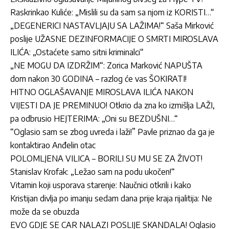
Raskrinkao Kuliće: „Mislili su da sam sa njom iz KORISTI…“
„DEGENERICI NASTAVLJAJU SA LAŽIMA!“ Saša Mirković
poslije UŽASNE DEZINFORMACIJE O SMRTI MIROSLAVA
ILIĆA: „Ostaćete samo sitni kriminalci“
„NE MOGU DA IZDRŽIM“: Zorica Marković NAPUŠTA
dom nakon 30 GODINA – razlog će vas ŠOKIRATI!
HITNO OGLAŠAVANJE MIROSLAVA ILIĆA NAKON
VIJESTI DA JE PREMINUO! Otkrio da zna ko izmišlja LAŽI,
pa odbrusio HEJTERIMA: „Oni su BEZDUŠNI…“
“Oglasio sam se zbog uvreda i laži!” Pavle priznao da ga je
kontaktirao Anđelin otac
POLOMLJENA VILICA – BORILI SU MU SE ZA ŽIVOT!
Stanislav Krofak: „Ležao sam na podu ukočen!“
Vitamin koji usporava starenje: Naučnici otkrili i kako
Kristijan divlja po imanju sedam dana prije kraja rijalitija: Ne
može da se obuzda
EVO GDJE SE CAR NALAZI POSLIJE SKANDALA! Oglasio