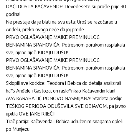
DAČI DOSTA KAČAVENDE! Devedesete su prošle prije 30
godina!
Ne prestaje da je blati na sva usta: Uroš se razočarao u
Anđelu, preko ovoga neće da joj pređe
PRVO OGLAŠAVANJE MAJKE PREMINULOG
BENJAMINA SPAHOVIĆA: Potresnom porukom rasplakala
sve, njene riječi KIDAJU DUŠU!
PRVO OGLAŠAVANJE MAJKE PREMINULOG
BENJAMINA SPAHOVIĆA: Potresnom porukom rasplakala
sve, njene riječi KIDAJU DUŠU!
Sklopili sve kockice: Teodora i Bebica do detalja analizirali
ha*s Anđele i Gastoza, on raskr*nkao Kačavendin klan!
AVA KARABATIĆ PONOVO NASMIJANA! Starleta poslije
TEŠKOG PERIODA ODUŠEVILA SVE OBJAVOM, pa javno
upitila OVE JAKE RIJEČI!
Trač partija: Kačavenda i Bebica udruženim snagama opleli
po Munjezu