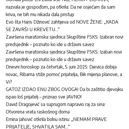
nazvala je gospođom, pa otkrila: Da ne osjećam da sam
kriva, ne bih mu nikada dala pristup
Evo šta Haris Džinović zahtijeva od NOVE ŽENE: „KADA
SE ZAVRŠI U KREVETU…“
Završena maratonska sjednica Skupštine FSKS: Izabran novi
predsjednik – poznato ko ide u državni savez
Završena maratonska sjednica Skupštine FSKS: Izaban novi
predsjednik – poznato ko ide u državni savez
Dnevni horoskop za četvrtak, 5. juni 2025: Djevica dobija
novac, Ribama stiže pomoć prijatelja, Bik mijenja planove, a
Vi?
GATOZ IZDAO ENU ZBOG OVOGA! Da bi zaštitio djevojku
ispao loš prijatelj – priznao sve JAVNO!
David Dragojević sa suprugom napravio raj za sina:
Otvorena vrata raskošnog doma
Emina Jahović otkrila bolnu istinu: „NEMAM PRAVE
PRIJATELJE, SHVATILA SAM…“