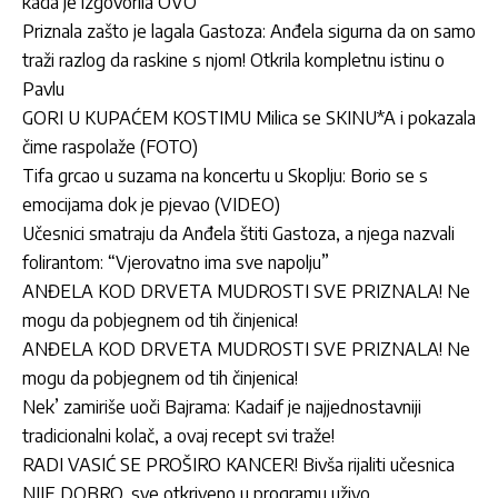
kada je izgovorila OVO
Priznala zašto je lagala Gastoza: Anđela sigurna da on samo
traži razlog da raskine s njom! Otkrila kompletnu istinu o
Pavlu
GORI U KUPAĆEM KOSTIMU Milica se SKINU*A i pokazala
čime raspolaže (FOTO)
Tifa grcao u suzama na koncertu u Skoplju: Borio se s
emocijama dok je pjevao (VIDEO)
Učesnici smatraju da Anđela štiti Gastoza, a njega nazvali
folirantom: “Vjerovatno ima sve napolju”
ANĐELA KOD DRVETA MUDROSTI SVE PRIZNALA! Ne
mogu da pobjegnem od tih činjenica!
ANĐELA KOD DRVETA MUDROSTI SVE PRIZNALA! Ne
mogu da pobjegnem od tih činjenica!
Nek’ zamiriše uoči Bajrama: Kadaif je najjednostavniji
tradicionalni kolač, a ovaj recept svi traže!
RADI VASIĆ SE PROŠIRO KANCER! Bivša rijaliti učesnica
NIJE DOBRO, sve otkriveno u programu uživo,