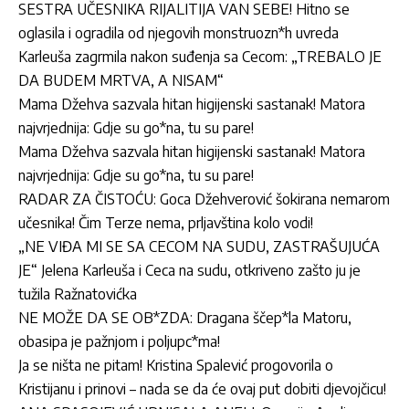
SESTRA UČESNIKA RIJALITIJA VAN SEBE! Hitno se
oglasila i ogradila od njegovih monstruozn*h uvreda
Karleuša zagrmila nakon suđenja sa Cecom: „TREBALO JE
DA BUDEM MRTVA, A NISAM“
Mama Džehva sazvala hitan higijenski sastanak! Matora
najvrjednija: Gdje su go*na, tu su pare!
Mama Džehva sazvala hitan higijenski sastanak! Matora
najvrjednija: Gdje su go*na, tu su pare!
RADAR ZA ČISTOĆU: Goca Džehverović šokirana nemarom
učesnika! Čim Terze nema, prljavština kolo vodi!
„NE VIĐA MI SE SA CECOM NA SUDU, ZASTRAŠUJUĆA
JE“ Jelena Karleuša i Ceca na sudu, otkriveno zašto ju je
tužila Ražnatovićka
NE MOŽE DA SE OB*ZDA: Dragana ščep*la Matoru,
obasipa je pažnjom i poljupc*ma!
Ja se ništa ne pitam! Kristina Spalević progovorila o
Kristijanu i prinovi – nada se da će ovaj put dobiti djevojčicu!