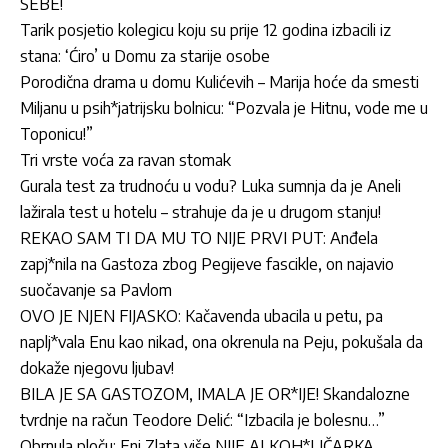
SEBE!
Tarik posjetio kolegicu koju su prije 12 godina izbacili iz
stana: ‘Ćiro’ u Domu za starije osobe
Porodična drama u domu Kulićevih – Marija hoće da smesti
Miljanu u psih*jatrijsku bolnicu: “Pozvala je Hitnu, vode me u
Toponicu!”
Tri vrste voća za ravan stomak
Gurala test za trudnoću u vodu? Luka sumnja da je Aneli
lažirala test u hotelu – strahuje da je u drugom stanju!
REKAO SAM TI DA MU TO NIJE PRVI PUT: Anđela
zapj*nila na Gastoza zbog Pegijeve fascikle, on najavio
suočavanje sa Pavlom
OVO JE NJEN FIJASKO: Kačavenda ubacila u petu, pa
naplj*vala Enu kao nikad, ona okrenula na Peju, pokušala da
dokaže njegovu ljubav!
BILA JE SA GASTOZOM, IMALA JE OR*IJE! Skandalozne
tvrdnje na račun Teodore Delić: “Izbacila je bolesnu…”
Obrnula ploču: Eni Zlata više NIJE ALKOH*LIČARKA,