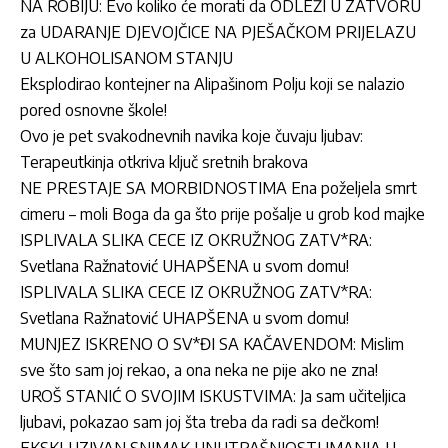
NA ROBIJU: Evo koliko će morati da ODLEŽI U ZATVORU
za UDARANJE DJEVOJČICE NA PJEŠAČKOM PRIJELAZU
U ALKOHOLISANOM STANJU
Eksplodirao kontejner na Alipašinom Polju koji se nalazio
pored osnovne škole!
Ovo je pet svakodnevnih navika koje čuvaju ljubav:
Terapeutkinja otkriva ključ sretnih brakova
NE PRESTAJE SA MORBIDNOSTIMA Ena poželjela smrt
cimeru – moli Boga da ga što prije pošalje u grob kod majke
ISPLIVALA SLIKA CECE IZ OKRUŽNOG ZATV*RA:
Svetlana Ražnatović UHAPŠENA u svom domu!
ISPLIVALA SLIKA CECE IZ OKRUŽNOG ZATV*RA:
Svetlana Ražnatović UHAPŠENA u svom domu!
MUNJEZ ISKRENO O SV*ĐI SA KAČAVENDOM: Mislim
sve što sam joj rekao, a ona neka ne pije ako ne zna!
UROŠ STANIĆ O SVOJIM ISKUSTVIMA: Ja sam učiteljica
ljubavi, pokazao sam joj šta treba da radi sa dečkom!
EKSKLUZIVAN SNIMAK UNUTRAŠNJOSTI IMANJA U