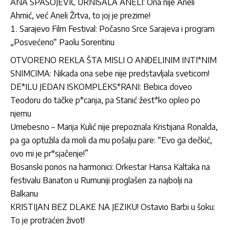
ANA SPASOJEVIĆ URNISALA ANELI: Ona nije Aneli
Ahmić, već Aneli Žrtva, to joj je prezime!
Sarajevo Film Festival: Počasno Srce Sarajeva i program
„Posvećeno“ Paolu Sorentinu
OTVORENO REKLA ŠTA MISLI O ANĐELINIM INTI*NIM
SNIMCIMA: Nikada ona sebe nije predstavljala sveticom!
DE*ILU JEDAN ISKOMPLEKS*RANI: Bebica doveo
Teodoru do tačke p*canja, pa Stanić žest*ko opleo po
njemu
Urnebesno – Marija Kulić nije prepoznala Kristijana Ronalda,
pa ga optužila da moli da mu pošalju pare: “Evo ga dečkić,
ovo mi je pr*sjačenje!”
Bosanski ponos na harmonici: Orkestar Harisa Kaltaka na
festivalu Banaton u Rumuniji proglašen za najbolji na
Balkanu
KRISTIJAN BEZ DLAKE NA JEZIKU! Ostavio Barbi u šoku:
To je protraćen život!