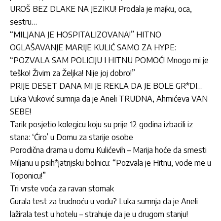
UROŠ BEZ DLAKE NA JEZIKU! Prodala je majku, oca,
sestru…
“MILJANA JE HOSPITALIZOVANA!” HITNO
OGLAŠAVANJE MARIJE KULIĆ SAMO ZA HYPE:
“POZVALA SAM POLICIJU I HITNU POMOĆ! Mnogo mi je
teško! Živim za Željka! Nije joj dobro!”
PRIJE DESET DANA MI JE REKLA DA JE BOLE GR*DI…
Luka Vuković sumnja da je Aneli TRUDNA, Ahmićeva VAN
SEBE!
Tarik posjetio kolegicu koju su prije 12 godina izbacili iz
stana: ‘Ćiro’ u Domu za starije osobe
Porodična drama u domu Kulićevih – Marija hoće da smesti
Miljanu u psih*jatrijsku bolnicu: “Pozvala je Hitnu, vode me u
Toponicu!”
Tri vrste voća za ravan stomak
Gurala test za trudnoću u vodu? Luka sumnja da je Aneli
lažirala test u hotelu – strahuje da je u drugom stanju!