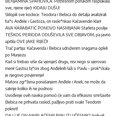
BENJAMINA SPAHOVIĆA: Potresnom porukom rasplakala
sve, njene riječi KIDAJU DUŠU!
Sklopili sve kockice: Teodora i Bebica do detalja analizirali
ha*s Anđele i Gastoza, on raskr*nkao Kačavendin klan!
AVA KARABATIĆ PONOVO NASMIJANA! Starleta poslije
TEŠKOG PERIODA ODUŠEVILA SVE OBJAVOM, pa javno
upitila OVE JAKE RIJEČI!
Trač partija: Kačavenda i Bebica udruženim snagama opleli
po Munjezu
Kad si trebao više da vjeruješ drugu, nisi nego si vjerovao
meni! Gastoz bj*sni zbog Anđelinih laži o Pavlu – prok*ckala
je njegovo povjerenje!
Matora zgr*žena ponašanjem Anđele i Aneli, ne može da
sakrije koliko ih ne podnosi
Uvođenje ovih navika pomoći će vam da efikasno smršavite
Bebica ne prihvata raskid, pažljivo prati svaki Teodorin
pokret!
DA LI JE ON NAJPLAĆENIJI RIJALITI UČESNIK? Isplivali