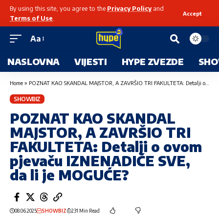
By using this site, you agree to the
Privacy Policy
and
Accept
Terms of Use
.
Aa
NASLOVNA
VIJESTI
HYPE ZVEZDE
SHO
Home
»
POZNAT KAO SKANDAL MAJSTOR, A ZAVRŠIO TRI FAKULTETA: Detalji o ovom pjevaču IZNENADIĆE SVE, da li je MOGUĆE?
SHOWBIZ
POZNAT KAO SKANDAL
MAJSTOR, A ZAVRŠIO TRI
FAKULTETA: Detalji o ovom
pjevaču IZNENADIĆE SVE,
da li je MOGUĆE?
08.06.2025
SHOWBIZ
231 Min Read