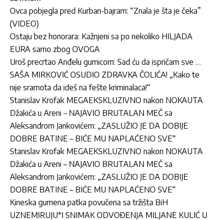
Ovca pobjegla pred Kurban-bajram: “Znala je šta je čeka”
(VIDEO)
Ostaju bez honorara: Kažnjeni sa po nekoliko HILJADA
EURA samo zbog OVOGA
Uroš precrtao Anđelu gumicom: Sad ću da ispričam sve …
SAŠA MIRKOVIĆ OSUDIO ZDRAVKA ČOLIĆA! „Kako te
nije sramota da ideš na fešte kriminalaca!“
Stanislav Krofak MEGAEKSKLUZIVNO nakon NOKAUTA
Džakića u Areni – NAJAVIO BRUTALAN MEČ sa
Aleksandrom Jankovićem: „ZASLUŽIO JE DA DOBIJE
DOBRE BATINE – BIĆE MU NAPLAĆENO SVE“
Stanislav Krofak MEGAEKSKLUZIVNO nakon NOKAUTA
Džakića u Areni – NAJAVIO BRUTALAN MEČ sa
Aleksandrom Jankovićem: „ZASLUŽIO JE DA DOBIJE
DOBRE BATINE – BIĆE MU NAPLAĆENO SVE“
Kineska gumena patka povučena sa tržišta BiH
UZNEMIRUJU*I SNIMAK ODVOĐENJA MILJANE KULIĆ U