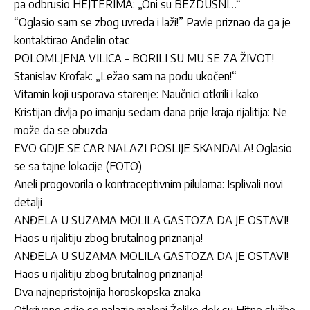
pa odbrusio HEJTERIMA: „Oni su BEZDUŠNI…“
“Oglasio sam se zbog uvreda i laži!” Pavle priznao da ga je
kontaktirao Anđelin otac
POLOMLJENA VILICA – BORILI SU MU SE ZA ŽIVOT!
Stanislav Krofak: „Ležao sam na podu ukočen!“
Vitamin koji usporava starenje: Naučnici otkrili i kako
Kristijan divlja po imanju sedam dana prije kraja rijalitija: Ne
može da se obuzda
EVO GDJE SE CAR NALAZI POSLIJE SKANDALA! Oglasio
se sa tajne lokacije (FOTO)
Aneli progovorila o kontraceptivnim pilulama: Isplivali novi
detalji
ANĐELA U SUZAMA MOLILA GASTOZA DA JE OSTAVI!
Haos u rijalitiju zbog brutalnog priznanja!
ANĐELA U SUZAMA MOLILA GASTOZA DA JE OSTAVI!
Haos u rijalitiju zbog brutalnog priznanja!
Dva najnepristojnija horoskopska znaka
Otkriveno gdje se nalazio maleni Željko dok su Hitne službe