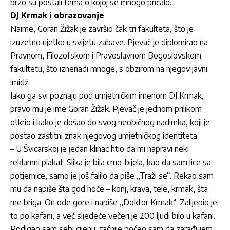
brzo su postali tema o kojoj se mnogo pričalo.
DJ Krmak i obrazovanje
Naime, Goran Žižak je završio čak tri fakulteta, što je
izuzetno rijetko u svijetu zabave. Pjevač je diplomirao na
Pravnom, Filozofskom i Pravoslavnom Bogoslovskom
fakultetu, što iznenadi mnoge, s obzirom na njegov javni
imidž.
Iako ga svi poznaju pod umjetničkim imenom DJ Krmak,
pravo mu je ime Goran Žižak. Pjevač je jednom prilikom
otkrio i kako je došao do svog neobičnog nadimka, koji je
postao zaštitni znak njegovog umjetničkog identiteta.
– U Švicarskoj je jedan klinac htio da mi napravi neki
reklamni plakat. Slika je bila crno-bijela, kao da sam lice sa
potjernice, samo je još falilo da piše „Traži se“. Rekao sam
mu da napiše šta god hoće – konj, krava, tele, krmak, šta
me briga. On ode gore i napiše „Doktor Krmak“. Zalijepio je
to po kafani, a već sljedeće večeri je 200 ljudi bilo u kafani.
Podigao sam sebi cijenu, tačnije počeo sam da zarađujem