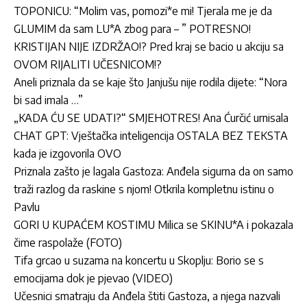
TOPONICU: “Molim vas, pomozi*e mi! Tjerala me je da
GLUMIM da sam LU*A zbog para – ” POTRESNO!
KRISTIJAN NIJE IZDRŽAO!? Pred kraj se bacio u akciju sa
OVOM RIJALITI UČESNICOM!?
Aneli priznala da se kaje što Janjušu nije rodila dijete: “Nora
bi sad imala …”
„KADA ĆU SE UDATI?“ SMJEHOTRES! Ana Ćurčić urnisala
CHAT GPT: Vještačka inteligencija OSTALA BEZ TEKSTA
kada je izgovorila OVO
Priznala zašto je lagala Gastoza: Anđela sigurna da on samo
traži razlog da raskine s njom! Otkrila kompletnu istinu o
Pavlu
GORI U KUPAĆEM KOSTIMU Milica se SKINU*A i pokazala
čime raspolaže (FOTO)
Tifa grcao u suzama na koncertu u Skoplju: Borio se s
emocijama dok je pjevao (VIDEO)
Učesnici smatraju da Anđela štiti Gastoza, a njega nazvali