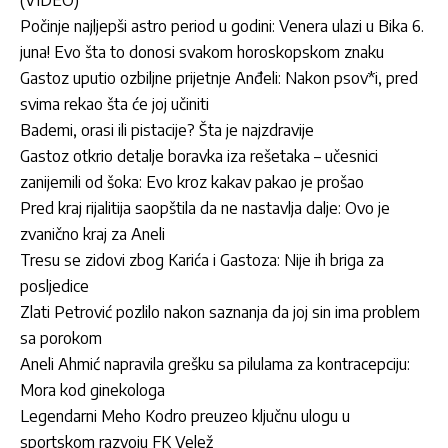
Počinje najljepši astro period u godini: Venera ulazi u Bika 6.
juna! Evo šta to donosi svakom horoskopskom znaku
Gastoz uputio ozbiljne prijetnje Anđeli: Nakon psov*i, pred
svima rekao šta će joj učiniti
Bademi, orasi ili pistacije? Šta je najzdravije
Gastoz otkrio detalje boravka iza rešetaka – učesnici
zanijemili od šoka: Evo kroz kakav pakao je prošao
Pred kraj rijalitija saopštila da ne nastavlja dalje: Ovo je
zvanično kraj za Aneli
Tresu se zidovi zbog Karića i Gastoza: Nije ih briga za
posljedice
Zlati Petrović pozlilo nakon saznanja da joj sin ima problem
sa porokom
Aneli Ahmić napravila grešku sa pilulama za kontracepciju:
Mora kod ginekologa
Legendarni Meho Kodro preuzeo ključnu ulogu u
sportskom razvoju FK Velež