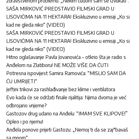
zdravstvenom problemu: „Nekim čudom sam se izvukao“.
SAŠA MIRKOVIĆ PREDSTAVIO FILMSKI GRAD U
LISOVIĆIMA NA 11 HEKTARA! Ekskluzivno u emisiji „Ko si
kad ne gleda niko“ (VIDEO)
SAŠA MIRKOVIĆ PREDSTAVIO FILMSKI GRAD U
LISOVIĆIMA NA 11 HEKTARA! Ekskluzivno u emisiji „Ko si
kad ne gleda niko“ (VIDEO)
Hitno oglašavanje Pavla Jovanovića – otkrio šta je radio s
Anđelom na Zlatiboru! NE MOŽE VIŠE DA ĆUTI
Potresna ispovijest Samira Ramovića: “MISLIO SAM DA
ĆU UMRIJETI“
Jeftini trikovi za rashlađivanje bez klime i ventilatora
Evo kada će se održati finale rijalitija: Njima dvoma je već
odbrojano vrijeme?
Gastozov drug udario na Anđelu: “IMAM SVE KLIPOVE!”
Opleo i po njemu!
Anđela ponovo prijeti Gastozu: „Nemoj ti da se zaj*bavaš
sa mnom“