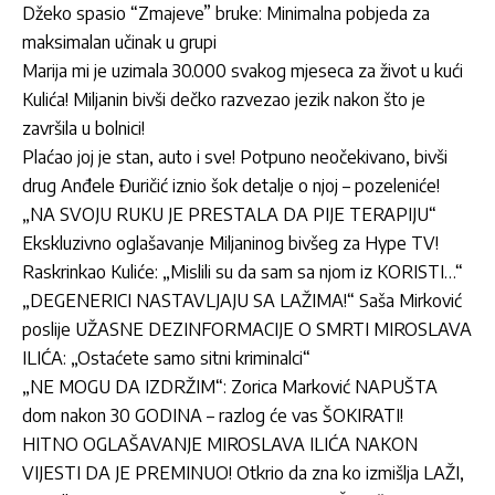
Džeko spasio “Zmajeve” bruke: Minimalna pobjeda za
maksimalan učinak u grupi
Marija mi je uzimala 30.000 svakog mjeseca za život u kući
Kulića! Miljanin bivši dečko razvezao jezik nakon što je
završila u bolnici!
Plaćao joj je stan, auto i sve! Potpuno neočekivano, bivši
drug Anđele Đuričić iznio šok detalje o njoj – pozeleniće!
„NA SVOJU RUKU JE PRESTALA DA PIJE TERAPIJU“
Ekskluzivno oglašavanje Miljaninog bivšeg za Hype TV!
Raskrinkao Kuliće: „Mislili su da sam sa njom iz KORISTI…“
„DEGENERICI NASTAVLJAJU SA LAŽIMA!“ Saša Mirković
poslije UŽASNE DEZINFORMACIJE O SMRTI MIROSLAVA
ILIĆA: „Ostaćete samo sitni kriminalci“
„NE MOGU DA IZDRŽIM“: Zorica Marković NAPUŠTA
dom nakon 30 GODINA – razlog će vas ŠOKIRATI!
HITNO OGLAŠAVANJE MIROSLAVA ILIĆA NAKON
VIJESTI DA JE PREMINUO! Otkrio da zna ko izmišlja LAŽI,