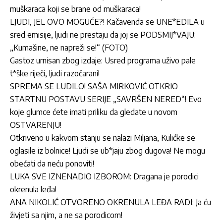
muškaraca koji se brane od muškaraca!
LJUDI, JEL OVO MOGUĆE?! Kačavenda se UNE*EDILA u
sred emisije, ljudi ne prestaju da joj se PODSMIJ*VAJU:
„Kumašine, ne napreži se!“ (FOTO)
Gastoz urnisan zbog izdaje: Usred programa uživo pale
t*ške riječi, ljudi razočarani!
SPREMA SE LUDILO! SAŠA MIRKOVIĆ OTKRIO
STARTNU POSTAVU SERIJE „SAVRŠEN NERED“! Evo
koje glumce ćete imati priliku da gledate u novom
OSTVARENJU!
Otkriveno u kakvom stanju se nalazi Miljana, Kulićke se
oglasile iz bolnice! Ljudi se ub*jaju zbog dugova! Ne mogu
obećati da neću ponoviti!
LUKA SVE IZNENADIO IZBOROM: Dragana je porodici
okrenula leđa!
ANA NIKOLIĆ OTVORENO OKRENULA LEĐA RADI: Ja ću
živjeti sa njim, a ne sa porodicom!