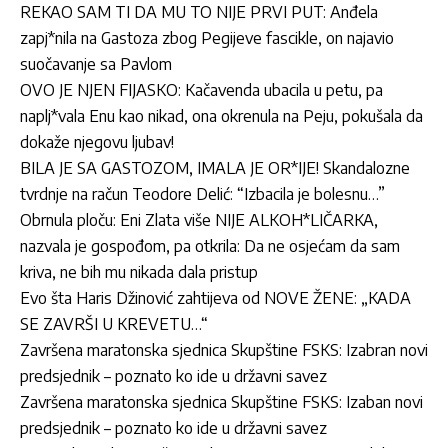
REKAO SAM TI DA MU TO NIJE PRVI PUT: Anđela
zapj*nila na Gastoza zbog Pegijeve fascikle, on najavio
suočavanje sa Pavlom
OVO JE NJEN FIJASKO: Kačavenda ubacila u petu, pa
naplj*vala Enu kao nikad, ona okrenula na Peju, pokušala da
dokaže njegovu ljubav!
BILA JE SA GASTOZOM, IMALA JE OR*IJE! Skandalozne
tvrdnje na račun Teodore Delić: “Izbacila je bolesnu…”
Obrnula ploču: Eni Zlata više NIJE ALKOH*LIČARKA,
nazvala je gospođom, pa otkrila: Da ne osjećam da sam
kriva, ne bih mu nikada dala pristup
Evo šta Haris Džinović zahtijeva od NOVE ŽENE: „KADA
SE ZAVRŠI U KREVETU…“
Završena maratonska sjednica Skupštine FSKS: Izabran novi
predsjednik – poznato ko ide u državni savez
Završena maratonska sjednica Skupštine FSKS: Izaban novi
predsjednik – poznato ko ide u državni savez