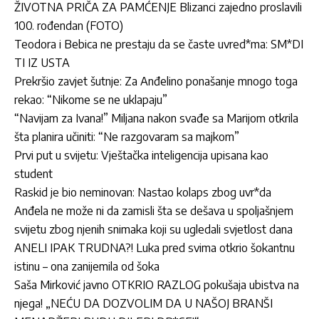
ŽIVOTNA PRIČA ZA PAMĆENJE Blizanci zajedno proslavili
100. rođendan (FOTO)
Teodora i Bebica ne prestaju da se časte uvred*ma: SM*DI
TI IZ USTA
Prekršio zavjet šutnje: Za Anđelino ponašanje mnogo toga
rekao: “Nikome se ne uklapaju”
“Navijam za Ivana!” Miljana nakon svađe sa Marijom otkrila
šta planira učiniti: “Ne razgovaram sa majkom”
Prvi put u svijetu: Vještačka inteligencija upisana kao
student
Raskid je bio neminovan: Nastao kolaps zbog uvr*da
Anđela ne može ni da zamisli šta se dešava u spoljašnjem
svijetu zbog njenih snimaka koji su ugledali svjetlost dana
ANELI IPAK TRUDNA?! Luka pred svima otkrio šokantnu
istinu – ona zanijemila od šoka
Saša Mirković javno OTKRIO RAZLOG pokušaja ubistva na
njega! „NEĆU DA DOZVOLIM DA U NAŠOJ BRANŠI