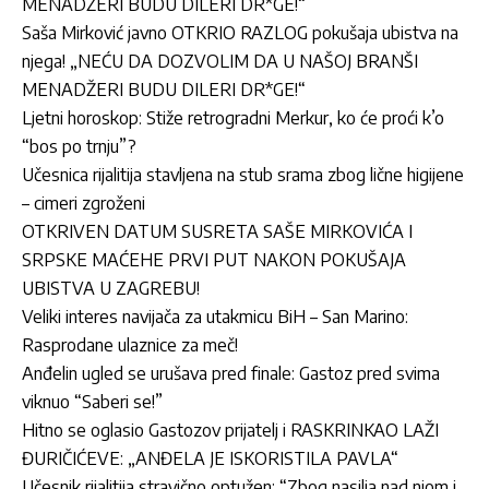
MENADŽERI BUDU DILERI DR*GE!“
Saša Mirković javno OTKRIO RAZLOG pokušaja ubistva na
njega! „NEĆU DA DOZVOLIM DA U NAŠOJ BRANŠI
MENADŽERI BUDU DILERI DR*GE!“
Ljetni horoskop: Stiže retrogradni Merkur, ko će proći k’o
“bos po trnju”?
Učesnica rijalitija stavljena na stub srama zbog lične higijene
– cimeri zgroženi
OTKRIVEN DATUM SUSRETA SAŠE MIRKOVIĆA I
SRPSKE MAĆEHE PRVI PUT NAKON POKUŠAJA
UBISTVA U ZAGREBU!
Veliki interes navijača za utakmicu BiH – San Marino:
Rasprodane ulaznice za meč!
Anđelin ugled se urušava pred finale: Gastoz pred svima
viknuo “Saberi se!”
Hitno se oglasio Gastozov prijatelj i RASKRINKAO LAŽI
ĐURIČIĆEVE: „ANĐELA JE ISKORISTILA PAVLA“
Učesnik rijalitija stravično optužen: “Zbog nasilja nad njom i