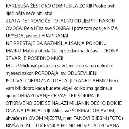
KARLEUŠA ŽESTOKO ODBRUSILA ZORJI! Poslije ovih
riječi ništa neće biti isto!
ZLATA PETROVIĆ ĆE TOTALNO ODLIJEPITI NAKON
OVOGA: Peja i Ena sve ŠOKIRALI potezom poslije NIZA
UV*EDA, javnost FRAPIRANA!
NE PRESTAJE DA RAZMIŠLJA I SANJA POKOJNU
MAЈKU: Matora otkrila šta joj se danima dešava – ЈEDNA
STVAR ЈE POSEBNO MUČI!
Milica Veličković pokazala savršenu liniju samo nekoliko
mjeseci nakon POROĐAJA, svi ODUŠEVLJENI
ISPLIVALI NEPOZNATI DETALJI O ANELI AHMIĆ! Neće
vam biti dobro kada budete vidjeli koliko ima godina, a
njeno OBRAZOVANJE ĆE VAS TEK ŠOKIRATI!
OTKRIVENO GDJE SE NALAZI MILJANIN DEČKO DOK JE
ONA NA PSIHIJATRIJI: Miloš sve ŠOKIRAO OBJAVOM,
uhvaćen na OVOM MJESTU, njeni FANOVI BIJESNI (FOTO)
BIVŠA RIJALITI UČESNICA HITNO HOSPITALIZOVANA: