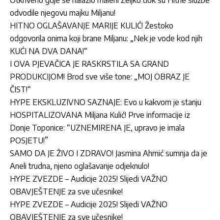
odvodile njegovu majku Miljanu!
HITNO OGLAŠAVANJE MARIJE KULIĆ! Žestoko
odgovorila onima koji brane Miljanu: „Nek je vode kod njih
KUĆI NA DVA DANA!“
I OVA PJEVAČICA JE RASKRSTILA SA GRAND
PRODUKCIJOM! Brod sve više tone: „MOJ OBRAZ JE
ČIST!“
HYPE EKSKLUZIVNO SAZNAJE: Evo u kakvom je stanju
HOSPITALIZOVANA Miljana Kulić! Prve informacije iz
Donje Toponice: “UZNEMIRENA JE, upravo je imala
POSJETU!”
SAMO DA JE ŽIVO I ZDRAVO! Jasmina Ahmić sumnja da je
Aneli trudna, njeno oglašavanje odjeknulo!
HYPE ZVEZDE – Audicije 2025! Slijedi VAŽNO
OBAVJEŠTENJE za sve učesnike!
HYPE ZVEZDE – Audicije 2025! Slijedi VAŽNO
OBAVJEŠTENJE za sve učesnike!