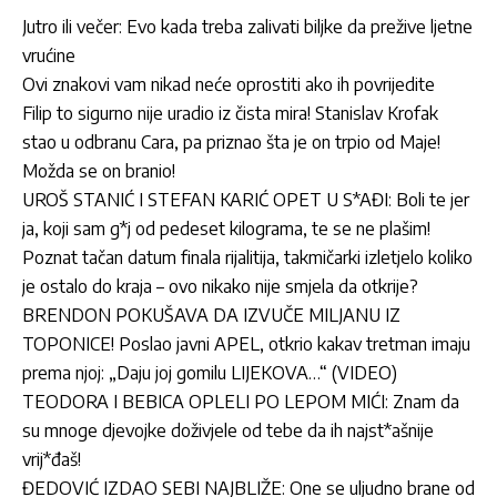
Jutro ili večer: Evo kada treba zalivati biljke da prežive ljetne
vrućine
Ovi znakovi vam nikad neće oprostiti ako ih povrijedite
Filip to sigurno nije uradio iz čista mira! Stanislav Krofak
stao u odbranu Cara, pa priznao šta je on trpio od Maje!
Možda se on branio!
UROŠ STANIĆ I STEFAN KARIĆ OPET U S*AĐI: Boli te jer
ja, koji sam g*j od pedeset kilograma, te se ne plašim!
Poznat tačan datum finala rijalitija, takmičarki izletjelo koliko
je ostalo do kraja – ovo nikako nije smjela da otkrije?
BRENDON POKUŠAVA DA IZVUČE MILJANU IZ
TOPONICE! Poslao javni APEL, otkrio kakav tretman imaju
prema njoj: „Daju joj gomilu LIJEKOVA…“ (VIDEO)
TEODORA I BEBICA OPLELI PO LEPOM MIĆI: Znam da
su mnoge djevojke doživjele od tebe da ih najst*ašnije
vrij*đaš!
ĐEDOVIĆ IZDAO SEBI NAJBLIŽE: One se uljudno brane od