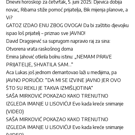
Dnevni horoskop za četvrtak, 5. juni 2025: Djevica dobija
novac, Ribama stiže pomoć prijatelja, Bik mijenja planove, a
Vi?
GATOZ IZDAO ENU ZBOG OVOGA! Da bi zaštitio djevojku
ispao loš prijatelj – priznao sve JAVNO!
David Dragojević sa suprugom napravio raj za sina:
Otvorena vrata raskošnog doma
Emina Jahović otkrila bolnu istinu: „NEMAM PRAVE
PRIJATELJE, SHVATILA SAM…“
Aca Lukas još jednom demantovao laži u medijima, pa
JAVNO PORUČIO: “DA MI SE IZVINE JAVNO JER OVO
ŠTO SU REKLI JE TAKVA IZMIŠLJOTINA“
SAŠA MIRKOVIĆ POKAZAO KAKO TRENUTNO
IZGLEDA IMANJE U LISOVIĆU! Evo kada kreće snimanje
(VIDEO)
SAŠA MIRKOVIĆ POKAZAO KAKO TRENUTNO
IZGLEDA IMANJE U LISOVIĆU! Evo kada kreće snimanje
(VIDEO)