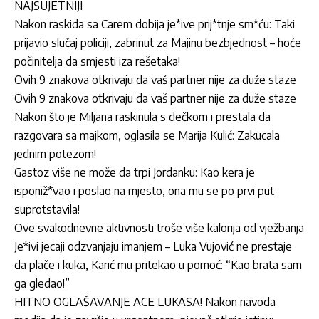
NAJSUJETNIJI
Nakon raskida sa Carem dobija je*ive prij*tnje sm*ću: Taki
prijavio slučaj policiji, zabrinut za Majinu bezbjednost – hoće
počinitelja da smjesti iza rešetaka!
Ovih 9 znakova otkrivaju da vaš partner nije za duže staze
Ovih 9 znakova otkrivaju da vaš partner nije za duže staze
Nakon što je Miljana raskinula s dečkom i prestala da
razgovara sa majkom, oglasila se Marija Kulić: Zakucala
jednim potezom!
Gastoz više ne može da trpi Jordanku: Kao kera je
isponiž*vao i poslao na mjesto, ona mu se po prvi put
suprotstavila!
Ove svakodnevne aktivnosti troše više kalorija od vježbanja
Je*ivi jecaji odzvanjaju imanjem – Luka Vujović ne prestaje
da plače i kuka, Karić mu pritekao u pomoć: “Kao brata sam
ga gledao!”
HITNO OGLAŠAVANJE ACE LUKASA! Nakon navoda