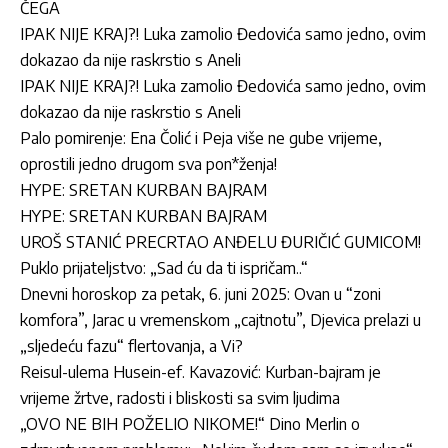
ČEGA
IPAK NIJE KRAJ?! Luka zamolio Đedovića samo jedno, ovim
dokazao da nije raskrstio s Aneli
IPAK NIJE KRAJ?! Luka zamolio Đedovića samo jedno, ovim
dokazao da nije raskrstio s Aneli
Palo pomirenje: Ena Čolić i Peja više ne gube vrijeme,
oprostili jedno drugom sva pon*ženja!
HYPE: SRETAN KURBAN BAJRAM
HYPE: SRETAN KURBAN BAJRAM
UROŠ STANIĆ PRECRTAO ANĐELU ĐURIČIĆ GUMICOM!
Puklo prijateljstvo: „Sad ću da ti ispričam..“
Dnevni horoskop za petak, 6. juni 2025: Ovan u “zoni
komfora”, Jarac u vremenskom „cajtnotu”, Djevica prelazi u
„sljedeću fazu“ flertovanja, a Vi?
Reisul-ulema Husein-ef. Kavazović: Kurban-bajram je
vrijeme žrtve, radosti i bliskosti sa svim ljudima
„OVO NE BIH POŽELIO NIKOME!“ Dino Merlin o