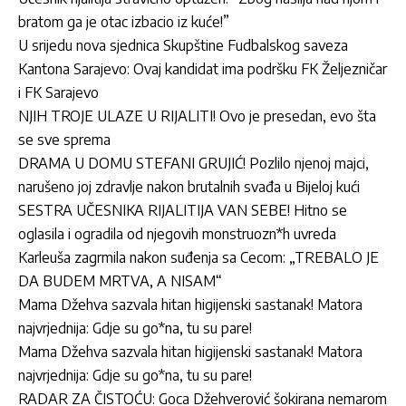
bratom ga je otac izbacio iz kuće!”
U srijedu nova sjednica Skupštine Fudbalskog saveza
Kantona Sarajevo: Ovaj kandidat ima podršku FK Željezničar
i FK Sarajevo
NJIH TROJE ULAZE U RIJALITI! Ovo je presedan, evo šta
se sve sprema
DRAMA U DOMU STEFANI GRUJIĆ! Pozlilo njenoj majci,
narušeno joj zdravlje nakon brutalnih svađa u Bijeloj kući
SESTRA UČESNIKA RIJALITIJA VAN SEBE! Hitno se
oglasila i ogradila od njegovih monstruozn*h uvreda
Karleuša zagrmila nakon suđenja sa Cecom: „TREBALO JE
DA BUDEM MRTVA, A NISAM“
Mama Džehva sazvala hitan higijenski sastanak! Matora
najvrjednija: Gdje su go*na, tu su pare!
Mama Džehva sazvala hitan higijenski sastanak! Matora
najvrjednija: Gdje su go*na, tu su pare!
RADAR ZA ČISTOĆU: Goca Džehverović šokirana nemarom