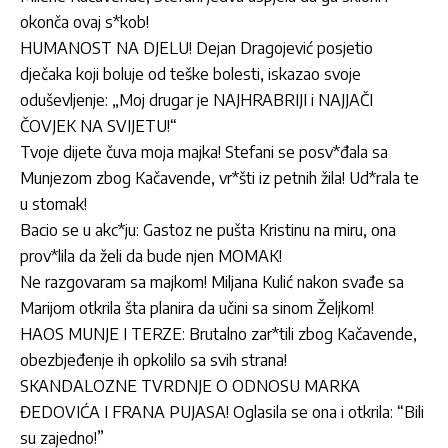
okonča ovaj s*kob!
HUMANOST NA DJELU! Dejan Dragojević posjetio
dječaka koji boluje od teške bolesti, iskazao svoje
oduševljenje: „Moj drugar je NAJHRABRIJI i NAJJAČI
ČOVJEK NA SVIJETU!“
Tvoje dijete čuva moja majka! Stefani se posv*đala sa
Munjezom zbog Kačavende, vr*šti iz petnih žila! Ud*rala te
u stomak!
Bacio se u akc*ju: Gastoz ne pušta Kristinu na miru, ona
prov*lila da želi da bude njen MOMAK!
Ne razgovaram sa majkom! Miljana Kulić nakon svađe sa
Marijom otkrila šta planira da učini sa sinom Željkom!
HAOS MUNJE I TERZE: Brutalno zar*tili zbog Kačavende,
obezbjeđenje ih opkolilo sa svih strana!
SKANDALOZNE TVRDNJE O ODNOSU MARKA
ĐEDOVIĆA I FRANA PUJASA! Oglasila se ona i otkrila: “Bili
su zajedno!”