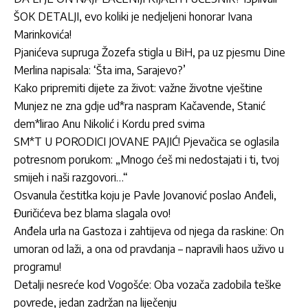
ŠOK DETALJI, evo koliki je nedjeljeni honorar Ivana
Marinkovića!
Pjanićeva supruga Žozefa stigla u BiH, pa uz pjesmu Dine
Merlina napisala: ‘Šta ima, Sarajevo?’
Kako pripremiti dijete za život: važne životne vještine
Munjez ne zna gdje ud*ra naspram Kačavende, Stanić
dem*lirao Anu Nikolić i Kordu pred svima
SM*T U PORODICI JOVANE PAJIĆ! Pjevačica se oglasila
potresnom porukom: „Mnogo ćeš mi nedostajati i ti, tvoj
smijeh i naši razgovori…“
Osvanula čestitka koju je Pavle Jovanović poslao Anđeli,
Đuričićeva bez blama slagala ovo!
Anđela urla na Gastoza i zahtijeva od njega da raskine: On
umoran od laži, a ona od pravdanja – napravili haos uživo u
programu!
Detalji nesreće kod Vogošće: Oba vozača zadobila teške
povrede, jedan zadržan na liječenju