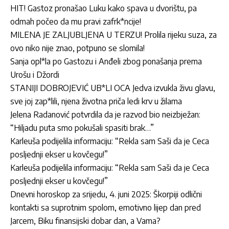
HIT! Gastoz pronašao Luku kako spava u dvorištu, pa
odmah počeo da mu pravi zafrk*ncije!
MILENA JE ZALJUBLJENA U TERZU! Prolila rijeku suza, za
ovo niko nije znao, potpuno se slomila!
Sanja opl*la po Gastozu i Anđeli zbog ponašanja prema
Urošu i Džordi
STANIJI DOBROJEVIĆ UB*LI OCA Jedva izvukla živu glavu,
sve joj zap*lili, njena životna priča ledi krv u žilama
Jelena Radanović potvrdila da je razvod bio neizbježan:
“Hiljadu puta smo pokušali spasiti brak…”
Karleuša podijelila informaciju: “Rekla sam Saši da je Ceca
posljednji ekser u kovčegu!”
Karleuša podijelila informaciju: “Rekla sam Saši da je Ceca
posljednji ekser u kovčegu!”
Dnevni horoskop za srijedu, 4. juni 2025: Škorpiji odlični
kontakti sa suprotnim spolom, emotivno lijep dan pred
Jarcem, Biku finansijski dobar dan, a Vama?