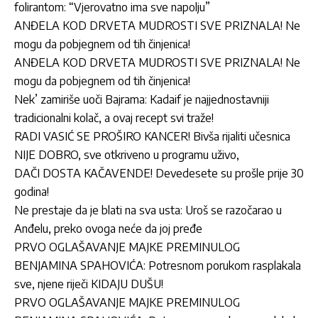
folirantom: “Vjerovatno ima sve napolju”
ANĐELA KOD DRVETA MUDROSTI SVE PRIZNALA! Ne
mogu da pobjegnem od tih činjenica!
ANĐELA KOD DRVETA MUDROSTI SVE PRIZNALA! Ne
mogu da pobjegnem od tih činjenica!
Nek’ zamiriše uoči Bajrama: Kadaif je najjednostavniji
tradicionalni kolač, a ovaj recept svi traže!
RADI VASIĆ SE PROŠIRO KANCER! Bivša rijaliti učesnica
NIJE DOBRO, sve otkriveno u programu uživo,
DAČI DOSTA KAČAVENDE! Devedesete su prošle prije 30
godina!
Ne prestaje da je blati na sva usta: Uroš se razočarao u
Anđelu, preko ovoga neće da joj pređe
PRVO OGLAŠAVANJE MAJKE PREMINULOG
BENJAMINA SPAHOVIĆA: Potresnom porukom rasplakala
sve, njene riječi KIDAJU DUŠU!
PRVO OGLAŠAVANJE MAJKE PREMINULOG