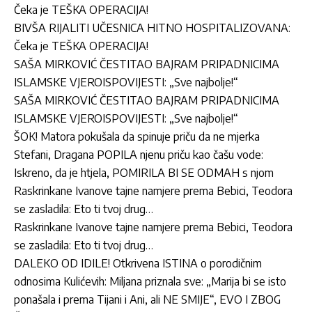
Čeka je TEŠKA OPERACIJA!
BIVŠA RIJALITI UČESNICA HITNO HOSPITALIZOVANA:
Čeka je TEŠKA OPERACIJA!
SAŠA MIRKOVIĆ ČESTITAO BAJRAM PRIPADNICIMA
ISLAMSKE VJEROISPOVIJESTI: „Sve najbolje!“
SAŠA MIRKOVIĆ ČESTITAO BAJRAM PRIPADNICIMA
ISLAMSKE VJEROISPOVIJESTI: „Sve najbolje!“
ŠOK! Matora pokušala da spinuje priču da ne mjerka
Stefani, Dragana POPILA njenu priču kao čašu vode:
Iskreno, da je htjela, POMIRILA BI SE ODMAH s njom
Raskrinkane Ivanove tajne namjere prema Bebici, Teodora
se zasladila: Eto ti tvoj drug…
Raskrinkane Ivanove tajne namjere prema Bebici, Teodora
se zasladila: Eto ti tvoj drug…
DALEKO OD IDILE! Otkrivena ISTINA o porodičnim
odnosima Kulićevih: Miljana priznala sve: „Marija bi se isto
ponašala i prema Tijani i Ani, ali NE SMIJE“, EVO I ZBOG