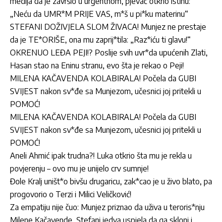
medija da je završio u urgentnom, pjevač otkrio istinu:
„Neću da UMR*M PRIJE VAS, m*š u pi*ku materinu“
STEFANI DOŽIVJELA SLOM ŽIVACA! Munjez ne prestaje
da je TE*ORIŠE, ona mu zaprij*tila: „Raz*iću ti glavu!“
OKRENUO LEĐA PEJI!? Poslije svih uvr*da upućenih Zlati,
Hasan stao na Eninu stranu, evo šta je rekao o Peji!
MILENA KAČAVENDA KOLABIRALA! Počela da GUBI
SVIJEST nakon sv*đe sa Munjezom, učesnici joj pritekli u
POMOĆ!
MILENA KAČAVENDA KOLABIRALA! Počela da GUBI
SVIJEST nakon sv*đe sa Munjezom, učesnici joj pritekli u
POMOĆ!
Aneli Ahmić ipak trudna?! Luka otkrio šta mu je rekla u
povjerenju – ovo mu je unijelo crv sumnje!
Đole Kralj uništ*o bivšu drugaricu, zak*cao je u živo blato, pa
progovorio o Terzi i Milici Veličković!
Za empatiju nije čuo: Munjez priznao da uživa u teroris*nju
Milene Kačavende, Stefani jedva uspjela da ga skloni i