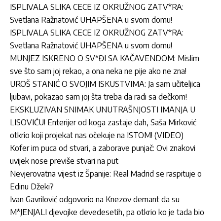
ISPLIVALA SLIKA CECE IZ OKRUŽNOG ZATV*RA:
Svetlana Ražnatović UHAPŠENA u svom domu!
ISPLIVALA SLIKA CECE IZ OKRUŽNOG ZATV*RA:
Svetlana Ražnatović UHAPŠENA u svom domu!
MUNJEZ ISKRENO O SV*ĐI SA KAČAVENDOM: Mislim
sve što sam joj rekao, a ona neka ne pije ako ne zna!
UROŠ STANIĆ O SVOJIM ISKUSTVIMA: Ja sam učiteljica
ljubavi, pokazao sam joj šta treba da radi sa dečkom!
EKSKLUZIVAN SNIMAK UNUTRAŠNJOSTI IMANJA U
LISOVIĆU! Enterijer od koga zastaje dah, Saša Mirković
otkrio koji projekat nas očekuje na ISTOM! (VIDEO)
Kofer im puca od stvari, a zaborave punjač: Ovi znakovi
uvijek nose previše stvari na put
Nevjerovatna vijest iz Španije: Real Madrid se raspituje o
Edinu Džeki?
Ivan Gavrilović odgovorio na Knezov demant da su
M*JENJALI djevojke devedesetih, pa otkrio ko je tada bio