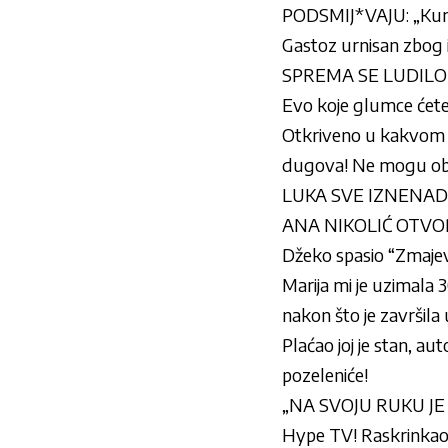
PODSMIJ*VAJU: „Kuma
Gastoz urnisan zbog i
SPREMA SE LUDILO
Evo koje glumce ćet
Otkriveno u kakvom st
dugova! Ne mogu obe
LUKA SVE IZNENADIO
ANA NIKOLIĆ OTVOREN
Džeko spasio “Zmajev
Marija mi je uzimala 
nakon što je završila u
Plaćao joj je stan, au
pozeleniće!
„NA SVOJU RUKU JE P
Hype TV! Raskrinkao K