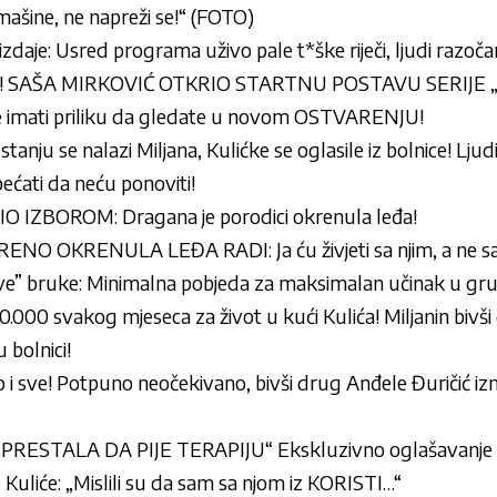
šine, ne napreži se!“ (FOTO)
zdaje: Usred programa uživo pale t*ške riječi, ljudi razočar
! SAŠA MIRKOVIĆ OTKRIO STARTNU POSTAVU SERIJE 
e imati priliku da gledate u novom OSTVARENJU!
anju se nalazi Miljana, Kulićke se oglasile iz bolnice! Ljud
ćati da neću ponoviti!
 IZBOROM: Dragana je porodici okrenula leđa!
O OKRENULA LEĐA RADI: Ja ću živjeti sa njim, a ne s
e” bruke: Minimalna pobjeda za maksimalan učinak u gru
30.000 svakog mjeseca za život u kući Kulića! Miljanin bivš
 bolnici!
to i sve! Potpuno neočekivano, bivši drug Anđele Đuričić izni
RESTALA DA PIJE TERAPIJU“ Ekskluzivno oglašavanje M
uliće: „Mislili su da sam sa njom iz KORISTI…“