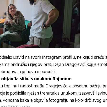
 podijelio David na svom Instagram profilu, ne krijući sreću
ama pridružio i njegov brat, Dejan Dragojević, koji je emot
obradovala prinova u porodici.
ć objavila sliku s unukom Rajanom
vu toplinu i radost među Dragojeviće, a posebnu pažnju pr
oja je podijelila nježan trenutak s unukom, izazvavši lavinu
onosna baka je objavila fotografiju na kojoj drži svog un