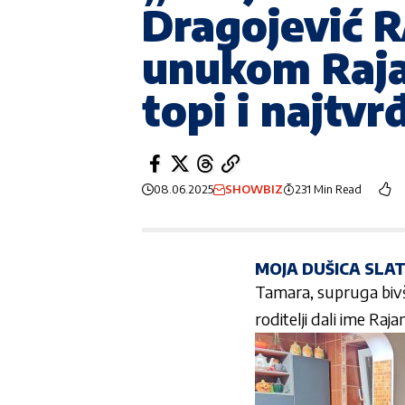
Dragojević 
unukom Raja
topi i najtvr
08.06.2025
SHOWBIZ
231 Min Read
MOJA DUŠICA SLA
Tamara, supruga bivše
roditelji dali ime Rajan