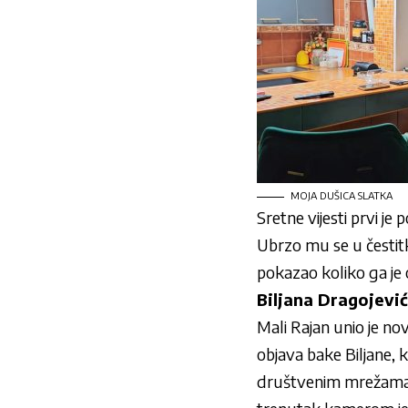
MOJA DUŠICA SLATKA
Sretne vijesti prvi je
Ubrzo mu se u čestitk
pokazao koliko ga je 
Biljana Dragojevi
Mali Rajan unio je no
objava bake Biljane, k
društvenim mrežama. P