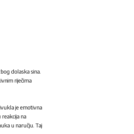
 zbog dolaska sina.
ivnim riječima
ivukla je emotivna
 reakcija na
uka u naručju. Taj