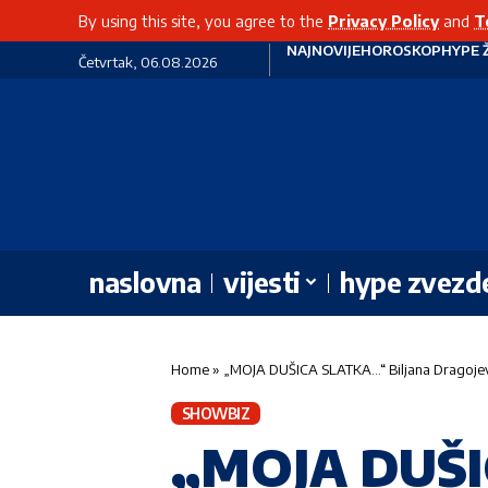
By using this site, you agree to the
Privacy Policy
and
T
NAJNOVIJE
HOROSKOP
HYPE 
Četvrtak, 06.08.2026
naslovna
vijesti
hype zvezd
Home
»
„MOJA DUŠICA SLATKA…“ Biljana Dragojevi
SHOWBIZ
„MOJA DUŠI