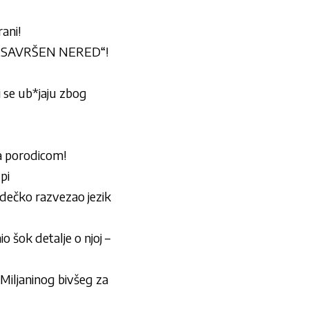
ani!
„SAVRŠEN NERED“!
i se ub*jaju zbog
a porodicom!
pi
i dečko razvezao jezik
o šok detalje o njoj –
iljaninog bivšeg za