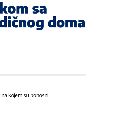
tkom sa
odičnog doma
 sina kojem su ponosni