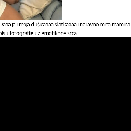
Daaa ja i moja dušicaaaa slatkaaaa i naravno mica mamina 
opisu fotografije uz emotikone srca.