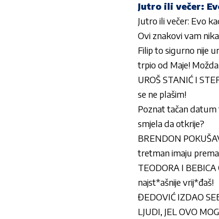
Jutro ili večer: E
Jutro ili večer: Evo ka
Ovi znakovi vam nikad
Filip to sigurno nije 
trpio od Maje! Možda 
UROŠ STANIĆ I STEFAN
se ne plašim!
Poznat tačan datum fina
smjela da otkrije?
BRENDON POKUŠAVA D
tretman imaju prema 
TEODORA I BEBICA OP
najst*ašnije vrij*đaš!
ĐEDOVIĆ IZDAO SEBI 
LJUDI, JEL OVO MOGUĆ