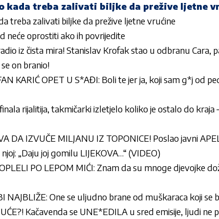
vo kada treba zalivati biljke da prežive ljetne v
da treba zalivati biljke da prežive ljetne vrućine
 neće oprostiti ako ih povrijedite
uradio iz čista mira! Stanislav Krofak stao u odbranu Cara, p
se on branio!
 KARIĆ OPET U S*AĐI: Boli te jer ja, koji sam g*j od pe
la rijalitija, takmičarki izletjelo koliko je ostalo do kraja 
A IZVUČE MILJANU IZ TOPONICE! Poslao javni APEL,
njoj: „Daju joj gomilu LIJEKOVA…“ (VIDEO)
LELI PO LEPOM MIĆI: Znam da su mnoge djevojke doživ
NAJBLIŽE: One se uljudno brane od muškaraca koji se 
E?! Kačavenda se UNE*EDILA u sred emisije, ljudi ne pre