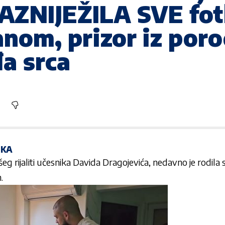
RAZNIJEŽILA SVE fo
nom, prizor iz por
đa srca
TKA
g rijaliti učesnika Davida Dragojevića, nedavno je rodila
.