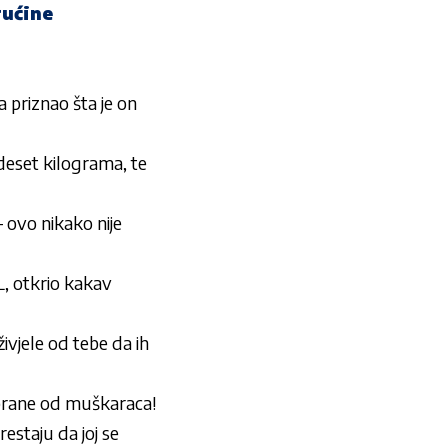
rućine
a priznao šta je on
deset kilograma, te
– ovo nikako nije
 otkrio kakav
jele od tebe da ih
brane od muškaraca!
staju da joj se