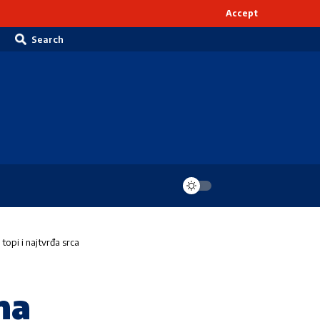
Accept
Search
pi i najtvrđa srca
na