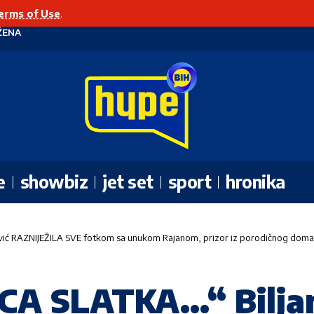
erms of Use
.
ŽENA
e
showbiz
jet set
sport
hronika
ć RAZNIJEŽILA SVE fotkom sa unukom Rajanom, prizor iz porodičnog doma to
CA SLATKA…“ Bilja