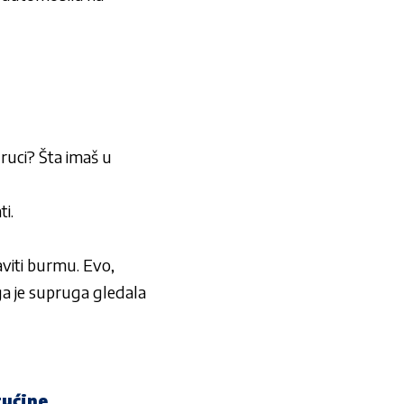
 ruci? Šta imaš u
ti.
aviti burmu. Evo,
a je supruga gledala
rućine