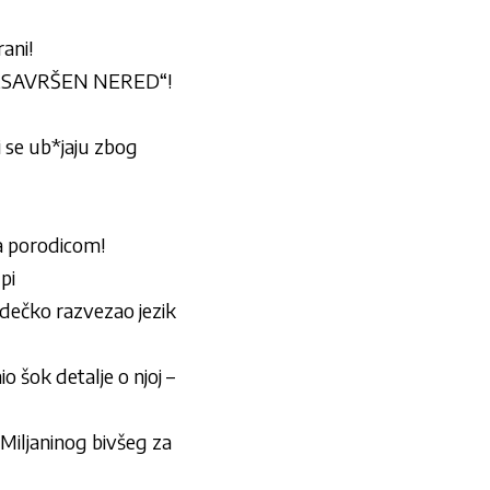
ani!
„SAVRŠEN NERED“!
i se ub*jaju zbog
a porodicom!
pi
i dečko razvezao jezik
o šok detalje o njoj –
iljaninog bivšeg za