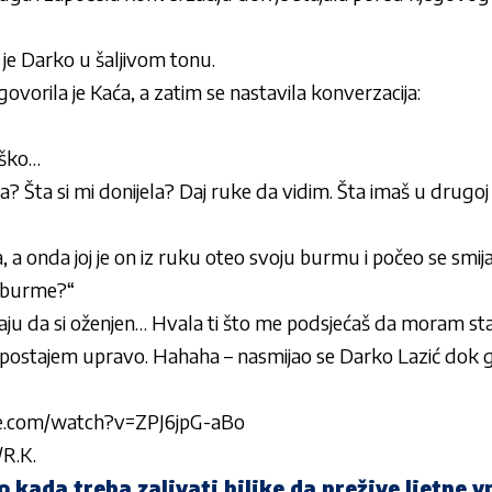
o je Darko u šaljivom tonu.
ovorila je Kaća, a zatim se nastavila konverzacija:
eško…
na? Šta si mi donijela? Daj ruke da vidim. Šta imaš u drugoj
a, a onda joj je on iz ruku oteo svoju burmu i počeo se smija
z burme?“
znaju da si oženjen… Hvala ti što me podsjećaš da moram st
ostajem upravo. Hahaha – nasmijao se Darko Lazić dok g
e.com/watch?v=ZPJ6jpG-aBo
/R.K.
vo kada treba zalivati biljke da prežive ljetne v