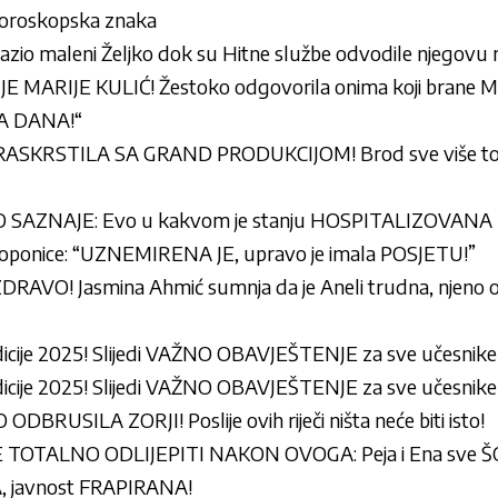
 horoskopska znaka
lazio maleni Željko dok su Hitne službe odvodile njegovu 
ARIJE KULIĆ! Žestoko odgovorila onima koji brane Mil
VA DANA!“
 RASKRSTILA SA GRAND PRODUKCIJOM! Brod sve više to
AZNAJE: Evo u kakvom je stanju HOSPITALIZOVANA Mil
 Toponice: “UZNEMIRENA JE, upravo je imala POSJETU!”
DRAVO! Jasmina Ahmić sumnja da je Aneli trudna, njeno 
ije 2025! Slijedi VAŽNO OBAVJEŠTENJE za sve učesnike
ije 2025! Slijedi VAŽNO OBAVJEŠTENJE za sve učesnike
RUSILA ZORJI! Poslije ovih riječi ništa neće biti isto!
 TOTALNO ODLIJEPITI NAKON OVOGA: Peja i Ena sve Š
, javnost FRAPIRANA!