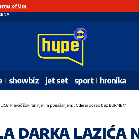
erms of Use
.
ŽENA
e
showbiz
jet set
sport
hronika
E! Pjevač šokiran njenim ponašanjem: „Gdje si pošao bez BURME?!“
A DARKA LAZIĆA 