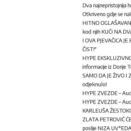
Dva najnepristojnija
Otkriveno gdje se na
HITNO OGLAŠAVANJE M
kod njih KUĆI NA D
I OVA PJEVAČICA JE
ČIST!“
HYPE EKSKLUZIVNO S
informacije iz Donje
SAMO DA JE ŽIVO I Z
odjeknulo!
HYPE ZVEZDE – Audic
HYPE ZVEZDE – Audic
KARLEUŠA ŽESTOKO ODB
ZLATA PETROVIĆ ĆE
poslije NIZA UV*EDA