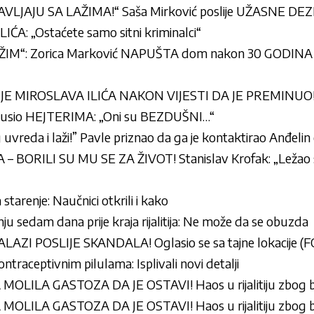
LJAJU SA LAŽIMA!“ Saša Mirković poslije UŽASNE DE
A: „Ostaćete samo sitni kriminalci“
M“: Zorica Marković NAPUŠTA dom nakon 30 GODINA – 
 MIROSLAVA ILIĆA NAKON VIJESTI DA JE PREMINUO! O
dbrusio HEJTERIMA: „Oni su BEZDUŠNI…“
uvreda i laži!” Pavle priznao da ga je kontaktirao Anđelin
 BORILI SU MU SE ZA ŽIVOT! Stanislav Krofak: „Ležao
starenje: Naučnici otkrili i kako
anju sedam dana prije kraja rijalitija: Ne može da se obuzda
AZI POSLIJE SKANDALA! Oglasio se sa tajne lokacije (
ntraceptivnim pilulama: Isplivali novi detalji
ILA GASTOZA DA JE OSTAVI! Haos u rijalitiju zbog br
ILA GASTOZA DA JE OSTAVI! Haos u rijalitiju zbog br