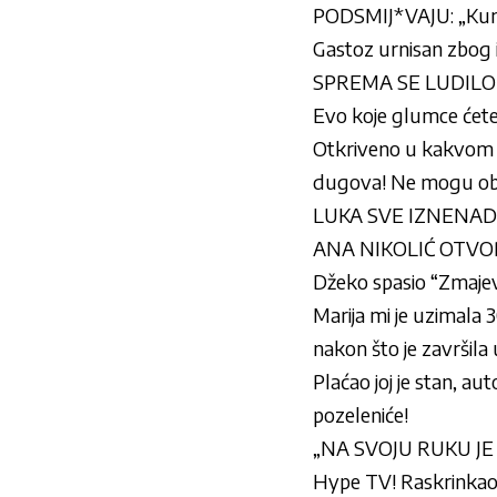
PODSMIJ*VAJU: „Kuma
Gastoz urnisan zbog i
SPREMA SE LUDILO
Evo koje glumce ćet
Otkriveno u kakvom st
dugova! Ne mogu obe
LUKA SVE IZNENADIO
ANA NIKOLIĆ OTVOREN
Džeko spasio “Zmajev
Marija mi je uzimala 
nakon što je završila u
Plaćao joj je stan, au
pozeleniće!
„NA SVOJU RUKU JE P
Hype TV! Raskrinkao K