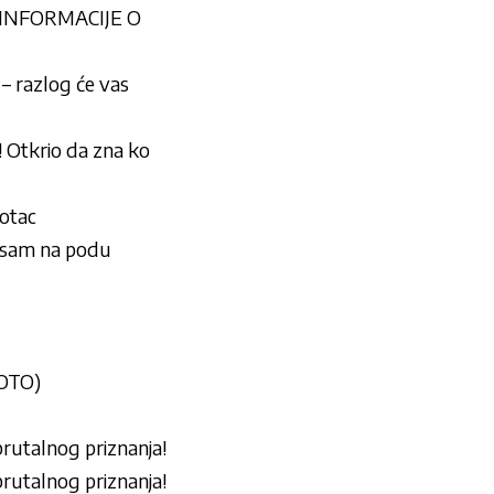
ZINFORMACIJE O
razlog će vas
tkrio da zna ko
 otac
 sam na podu
FOTO)
utalnog priznanja!
utalnog priznanja!