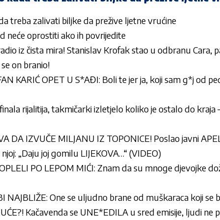
da treba zalivati biljke da prežive ljetne vrućine
 neće oprostiti ako ih povrijedite
uradio iz čista mira! Stanislav Krofak stao u odbranu Cara, p
se on branio!
 KARIĆ OPET U S*AĐI: Boli te jer ja, koji sam g*j od pe
la rijalitija, takmičarki izletjelo koliko je ostalo do kraja 
A IZVUČE MILJANU IZ TOPONICE! Poslao javni APEL,
njoj: „Daju joj gomilu LIJEKOVA…“ (VIDEO)
LELI PO LEPOM MIĆI: Znam da su mnoge djevojke doživ
NAJBLIŽE: One se uljudno brane od muškaraca koji se 
E?! Kačavenda se UNE*EDILA u sred emisije, ljudi ne pre