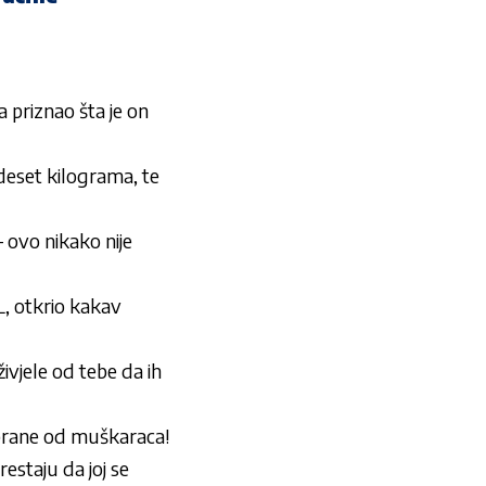
a priznao šta je on
deset kilograma, te
– ovo nikako nije
 otkrio kakav
jele od tebe da ih
brane od muškaraca!
staju da joj se