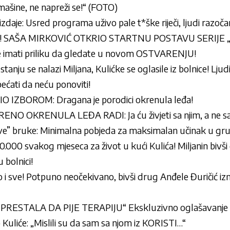
šine, ne napreži se!“ (FOTO)
zdaje: Usred programa uživo pale t*ške riječi, ljudi razočar
! SAŠA MIRKOVIĆ OTKRIO STARTNU POSTAVU SERIJE 
e imati priliku da gledate u novom OSTVARENJU!
anju se nalazi Miljana, Kulićke se oglasile iz bolnice! Ljud
ćati da neću ponoviti!
 IZBOROM: Dragana je porodici okrenula leđa!
O OKRENULA LEĐA RADI: Ja ću živjeti sa njim, a ne s
e” bruke: Minimalna pobjeda za maksimalan učinak u gru
30.000 svakog mjeseca za život u kući Kulića! Miljanin bivš
 bolnici!
to i sve! Potpuno neočekivano, bivši drug Anđele Đuričić izni
RESTALA DA PIJE TERAPIJU“ Ekskluzivno oglašavanje M
uliće: „Mislili su da sam sa njom iz KORISTI…“