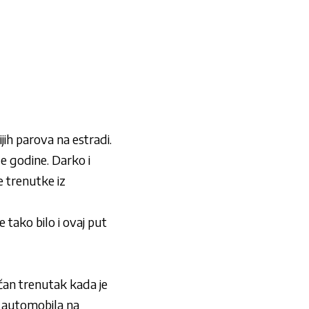
jih parova na estradi.
le godine. Darko i
e trenutke iz
 tako bilo i ovaj put
ičan trenutak kada je
g automobila na