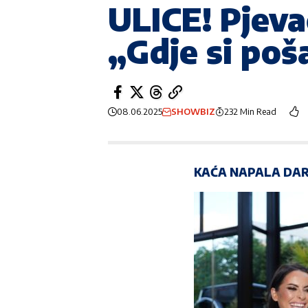
ULICE! Pjeva
„Gdje si po
08.06.2025
SHOWBIZ
232 Min Read
KAĆA NAPALA DA