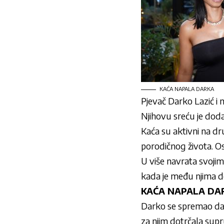
KAĆA NAPALA DARKA
Pjevač Darko Lazić i 
Njihovu sreću je dodat
Kaća su aktivni na dr
porodičnog života. Osi
U više navrata svojim 
kada je među njima do
KAĆA NAPALA DAR
Darko se spremao da i
za njim dotrčala sup