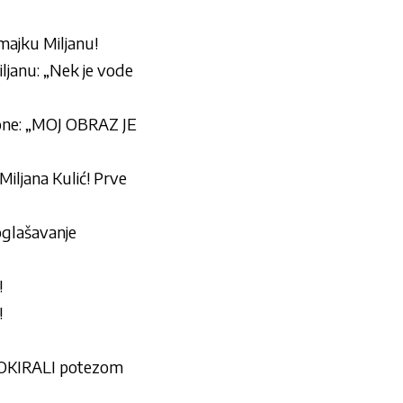
majku Miljanu!
janu: „Nek je vode
ne: „MOJ OBRAZ JE
jana Kulić! Prve
oglašavanje
!
!
OKIRALI potezom