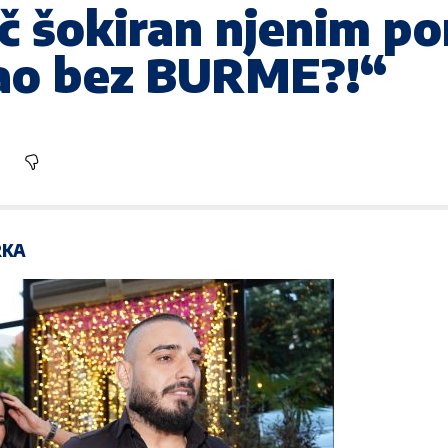
č šokiran njenim p
šao bez BURME?!“
RKA