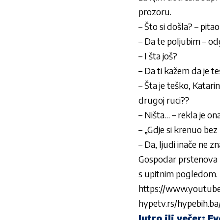
prozoru.
– Što si došla? – pita
– Da te poljubim – odg
– I šta još?
– Da ti kažem da je t
– Šta je teško, Katari
drugoj ruci??
– Ništa… – rekla je on
– „Gdje si krenuo be
– Da, ljudi inače ne 
Gospodar prstenova p
s upitnim pogledom.
https://www.youtub
hypetv.rs/hypebih.ba
Jutro ili večer: E