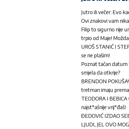
Jutro ili večer: Evo ka
Ovi znakovi vam nikad
Filip to sigurno nije 
trpio od Maje! Možda 
UROŠ STANIĆ I STEFAN
se ne plašim!
Poznat tačan datum fina
smjela da otkrije?
BRENDON POKUŠAVA D
tretman imaju prema 
TEODORA I BEBICA OP
najst*ašnije vrij*đaš!
ĐEDOVIĆ IZDAO SEBI 
LJUDI, JEL OVO MOGUĆ