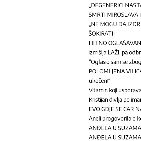
„DEGENERICI NASTAV
SMRTI MIROSLAVA ILIĆ
„NE MOGU DA IZDRŽI
ŠOKIRATI!
HITNO OGLAŠAVANJE
izmišlja LAŽI, pa o
“Oglasio sam se zbog 
POLOMLJENA VILICA –
ukočen!“
Vitamin koji usporava 
Kristijan divlja po im
EVO GDJE SE CAR NAL
Aneli progovorila o ko
ANĐELA U SUZAMA MOL
ANĐELA U SUZAMA MOL