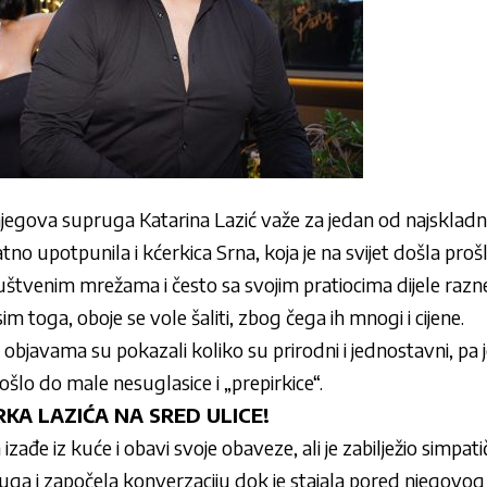
njegova supruga Katarina Lazić važe za jedan od najskladni
no upotpunila i kćerkica Srna, koja je na svijet došla proš
uštvenim mrežama i često sa svojim pratiocima dijele razn
m toga, oboje se vole šaliti, zbog čega ih mnogi i cijene.
objavama su pokazali koliko su prirodni i jednostavni, pa je
šlo do male nesuglasice i „prepirkice“.
KA LAZIĆA NA SRED ULICE!
zađe iz kuće i obavi svoje obaveze, ali je zabilježio simpat
ruga i započela konverzaciju dok je stajala pored njegovo