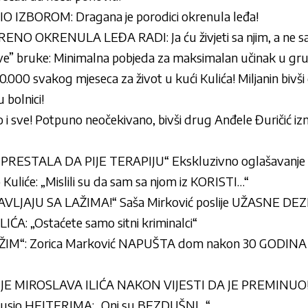
 IZBOROM: Dragana je porodici okrenula leđa!
O OKRENULA LEĐA RADI: Ja ću živjeti sa njim, a ne s
e” bruke: Minimalna pobjeda za maksimalan učinak u gru
30.000 svakog mjeseca za život u kući Kulića! Miljanin bivš
 bolnici!
to i sve! Potpuno neočekivano, bivši drug Anđele Đuričić izni
RESTALA DA PIJE TERAPIJU“ Ekskluzivno oglašavanje M
uliće: „Mislili su da sam sa njom iz KORISTI…“
LJAJU SA LAŽIMA!“ Saša Mirković poslije UŽASNE DE
A: „Ostaćete samo sitni kriminalci“
M“: Zorica Marković NAPUŠTA dom nakon 30 GODINA – 
 MIROSLAVA ILIĆA NAKON VIJESTI DA JE PREMINUO! O
dbrusio HEJTERIMA: „Oni su BEZDUŠNI…“