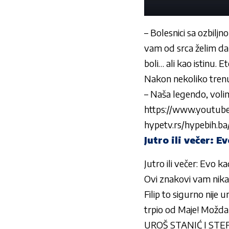
– Bolesnici sa ozbiljno
vam od srca želim da o
boli… ali kao istinu. Et
Nakon nekoliko trenuta
– Naša legendo, volimo
https://www.youtub
hypetv.rs/hypebih.ba
Jutro ili večer: E
Jutro ili večer: Evo ka
Ovi znakovi vam nikad
Filip to sigurno nije 
trpio od Maje! Možda 
UROŠ STANIĆ I STEFAN