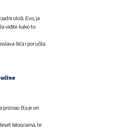
jadni ološi. Evo, ja
da vidite kako to
lava Ilića i poručila:
rućine
a priznao šta je on
deset kilograma, te