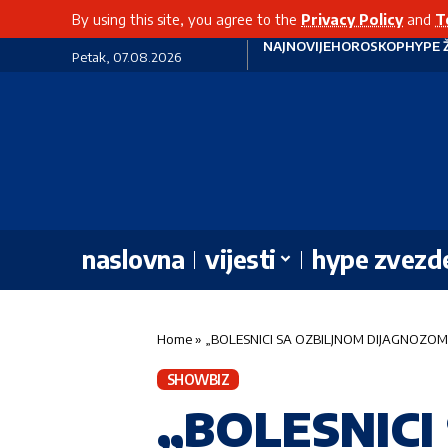
By using this site, you agree to the
Privacy Policy
and
T
NAJNOVIJE
HOROSKOP
HYPE 
Petak, 07.08.2026
naslovna
vijesti
hype zvezd
Home
»
„BOLESNICI SA OZBILJNOM DIJAGNOZOM, B
SHOWBIZ
„BOLESNICI