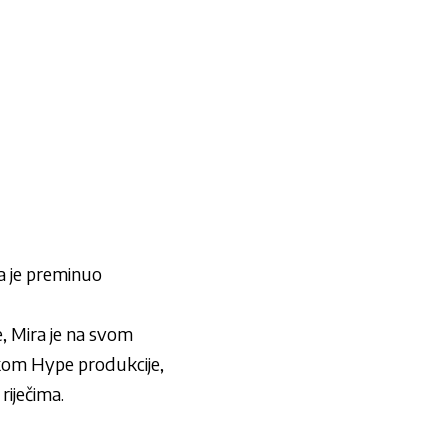
a je preminuo
e, Mira je na svom
nikom Hype produkcije,
riječima.