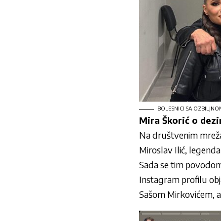
BOLESNICI SA OZBILJN
Mira Škorić o dezi
Na društvenim mrežama
Miroslav Ilić, legend
Sada se tim povodom o
Instagram profilu obj
Sašom Mirkovićem, a z