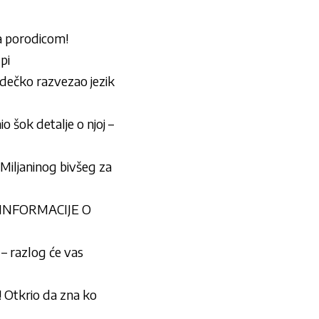
a porodicom!
pi
i dečko razvezao jezik
o šok detalje o njoj –
iljaninog bivšeg za
ZINFORMACIJE O
razlog će vas
tkrio da zna ko