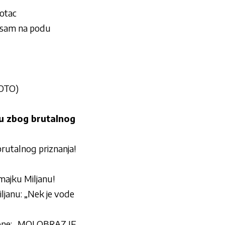
 otac
 sam na podu
FOTO)
u zbog brutalnog
utalnog priznanja!
majku Miljanu!
janu: „Nek je vode
ne: „MOJ OBRAZ JE