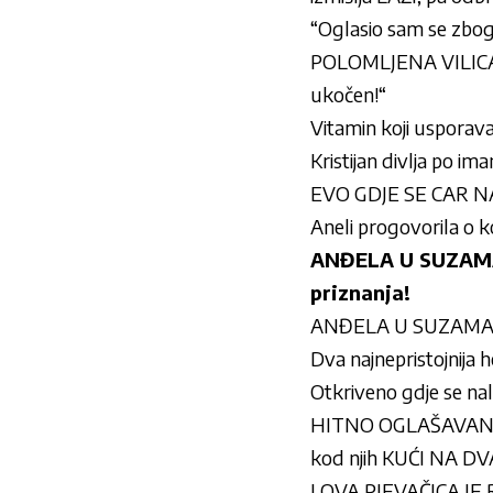
“Oglasio sam se zbog 
POLOMLJENA VILICA –
ukočen!“
Vitamin koji usporava 
Kristijan divlja po im
EVO GDJE SE CAR NAL
Aneli progovorila o ko
ANĐELA U SUZAMA 
priznanja!
ANĐELA U SUZAMA MOL
Dva najnepristojnija
Otkriveno gdje se na
HITNO OGLAŠAVANJE M
kod njih KUĆI NA D
I OVA PJEVAČICA JE