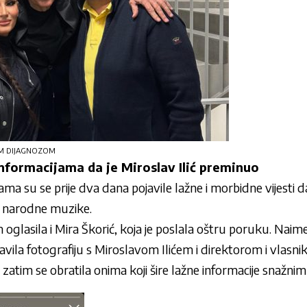
OM DIJAGNOZOM
nformacijama da je Miroslav Ilić preminuo
 su se prije dva dana pojavile lažne i morbidne vijesti d
a narodne muzike.
glasila i Mira Škorić, koja je poslala oštru poruku. Naim
avila fotografiju s Miroslavom Ilićem i direktorom i vlas
atim se obratila onima koji šire lažne informacije snažnim 