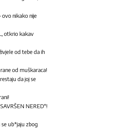
– ovo nikako nije
 otkrio kakav
jele od tebe da ih
brane od muškaraca!
staju da joj se
ani!
„SAVRŠEN NERED“!
i se ub*jaju zbog