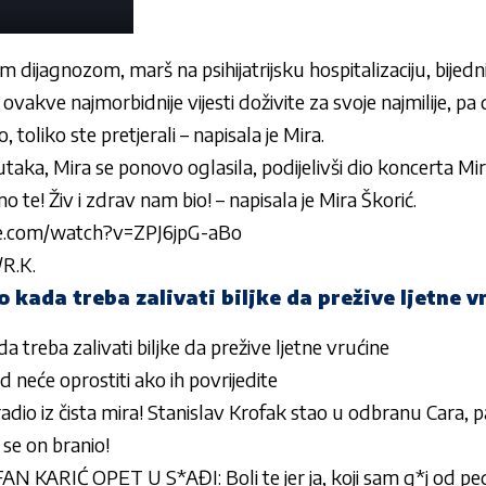
m dijagnozom, marš na psihijatrijsku hospitalizaciju, bijedni 
vakve najmorbidnije vijesti doživite za svoje najmilije, pa 
o, toliko ste pretjerali – napisala je Mira.
ka, Mira se ponovo oglasila, podijelivši dio koncerta Miros
 te! Živ i zdrav nam bio! – napisala je Mira Škorić.
e.com/watch?v=ZPJ6jpG-aBo
/R.K.
vo kada treba zalivati biljke da prežive ljetne v
da treba zalivati biljke da prežive ljetne vrućine
 neće oprostiti ako ih povrijedite
uradio iz čista mira! Stanislav Krofak stao u odbranu Cara, p
se on branio!
 KARIĆ OPET U S*AĐI: Boli te jer ja, koji sam g*j od pe