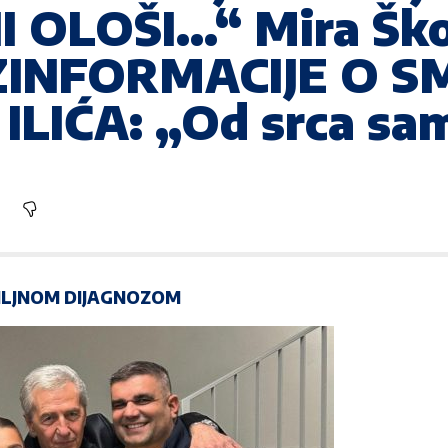
I OLOŠI…“ Mira Ško
INFORMACIJE O S
LIĆA: „Od srca s
BILJNOM DIJAGNOZOM