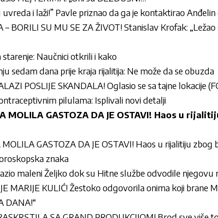
uvreda i laži!” Pavle priznao da ga je kontaktirao Anđelin
 BORILI SU MU SE ZA ŽIVOT! Stanislav Krofak: „Ležao
starenje: Naučnici otkrili i kako
anju sedam dana prije kraja rijalitija: Ne može da se obuzda
AZI POSLIJE SKANDALA! Oglasio se sa tajne lokacije (
ntraceptivnim pilulama: Isplivali novi detalji
MOLILA GASTOZA DA JE OSTAVI! Haos u rijalitij
ILA GASTOZA DA JE OSTAVI! Haos u rijalitiju zbog br
 horoskopska znaka
lazio maleni Željko dok su Hitne službe odvodile njegovu 
ARIJE KULIĆ! Žestoko odgovorila onima koji brane Mil
VA DANA!“
 RASKRSTILA SA GRAND PRODUKCIJOM! Brod sve više to