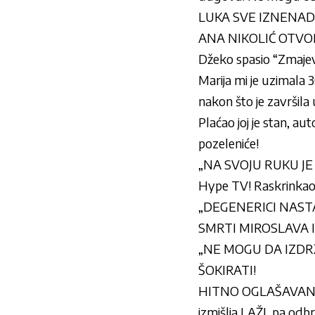
LUKA SVE IZNENADIO
ANA NIKOLIĆ OTVOREN
Džeko spasio “Zmajev
Marija mi je uzimala 
nakon što je završila u
Plaćao joj je stan, au
pozeleniće!
„NA SVOJU RUKU JE P
Hype TV! Raskrinkao K
„DEGENERICI NASTAV
SMRTI MIROSLAVA ILIĆ
„NE MOGU DA IZDRŽI
ŠOKIRATI!
HITNO OGLAŠAVANJE
izmišlja LAŽI, pa o