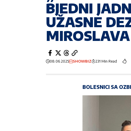
BJEDNI JADN
UŽASNE DEZ
MIROSLAVA I
08.06.2025
SHOWBIZ
231 Min Read
BOLESNICI SA OZ