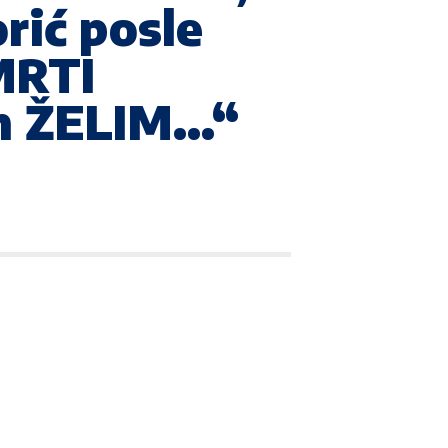
rić posle
MRTI
am ŽELIM…“