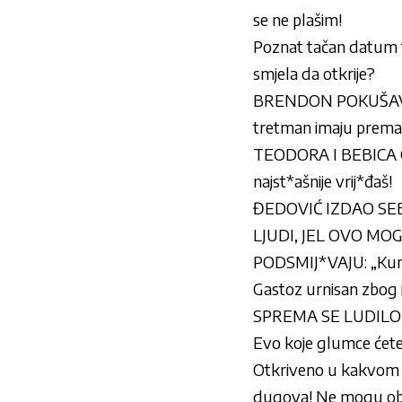
se ne plašim!
Poznat tačan datum fina
smjela da otkrije?
BRENDON POKUŠAVA D
tretman imaju prema 
TEODORA I BEBICA OP
najst*ašnije vrij*đaš!
ĐEDOVIĆ IZDAO SEBI 
LJUDI, JEL OVO MOGUĆ
PODSMIJ*VAJU: „Kuma
Gastoz urnisan zbog i
SPREMA SE LUDILO
Evo koje glumce ćet
Otkriveno u kakvom st
dugova! Ne mogu obe