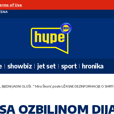
erms of Use
.
ŽENA
e
showbiz
jet set
sport
hronika
JEDNI JADNI OLOŠI…“ Mira Škorić posle UŽASNE DEZINFORMACIJE O SMRTI 
 SA OZBILJNOM DI