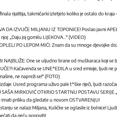
la rijalitija, takmičarki izletjelo koliko je ostalo do kraja 
A IZVUČE MILJANU IZ TOPONICE! Poslao javni APEL,
njoj: „Daju joj gomilu LIJEKOVA…“ (VIDEO)
LELI PO LEPOM MIĆI: Znam da su mnoge djevojke doživ
NAJBLIŽE: One se uljudno brane od muškaraca koji se 
E?! Kačavenda se UNE*EDILA u sred emisije, ljudi ne pre
šine, ne napreži se!“ (FOTO)
zdaje: Usred programa uživo pale t*ške riječi, ljudi razočar
! SAŠA MIRKOVIĆ OTKRIO STARTNU POSTAVU SERIJE 
e imati priliku da gledate u novom OSTVARENJU!
anju se nalazi Miljana, Kulićke se oglasile iz bolnice! Ljud
ćati da neću ponoviti!