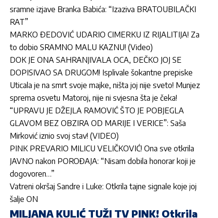
sramne izjave Branka Babića: “Izaziva BRATOUBILAČKI
RAT”
MARKO ÐEDOVIĆ UDARIO CIMERKU IZ RIJALITIJA! Za
to dobio SRAMNO MALU KAZNU! (Video)
DOK JE ONA SAHRANJIVALA OCA, DEČKO JOJ SE
DOPISIVAO SA DRUGOM! Isplivale šokantne prepiske
Uticala je na smrt svoje majke, ništa joj nije sveto! Munjez
sprema osvetu Matoroj, nije ni svjesna šta je čeka!
“UPRAVU JE DŽEJLA RAMOVIĆ ŠTO JE POBJEGLA
GLAVOM BEZ OBZIRA OD MARIJE I VERICE”: Saša
Mirković iznio svoj stav! (VIDEO)
PINK PREVARIO MILICU VELIČKOVIĆ! Ona sve otkrila
JAVNO nakon POROĐAJA: “Nisam dobila honorar koji je
dogovoren…”
Vatreni okršaj Sandre i Luke: Otkrila tajne signale koje joj
šalje ON
MILJANA KULIĆ TUŽI TV PINK! Otkrila