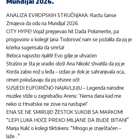
Mundijal 2026.
ANALIZA EVROPSKIH STRUČNJAKA: Rastu šanse
Zmajeva da odu na Mundijal 2026.
CITY HYPE! Vojaž prepjevao hit Dada Polumente, pa
progovorio o kolegi! Jana Todorović nam se požalila da joj je
kćerka sugerisala da smrša!
Bebica napustio rijaliti! Evo gdje je uhvaćen
Strašno je šta je uradio ološ! Ana Nikolić shvatila da joj je
Korda zabio nož u leđa – izdao je dok je sahranjivala oca,
cimeri pokušavaju da joj otvore oči!
SUSJEDI EUFORIČNO NAJAVLJUJU – Legenda narodne
muzike stiže u zagrebačku Arenu: ‘Nema dana kad me
neko iz Hrvatske ne zove na nastupe!‘
ENA SE NE SMIRUJE! ŽESTOK SUKOB SA MARKOM!
“LEPI LUKA HOĆE PREKO MILJANE DA BUDE BITAN!”
Marija Kulić o kolegi tiktokeru: “Mnogo je izvještačen –
laže…”