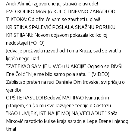
Aneli Ahmić, izgovorene joj stravične uvrede!
EVO KOLIKO MARIJA KULIĆ DNEVNO ZARADI OD
TIKTOKA: Od cifre će vam se zavrtjeti u glavi!
KRISTINA SPALEVIĆ POSLALA SNAŽNU PORUKU
KRISTIJANU: Novom objavom pokazala koliko joj
nedostaje! (FOTO)
Jedva je preživjela razvod od Toma Kruza, sad se vratila
ljepša nego ikad
“ZATEKAO SAM JE U WC-u U AKCIJI!” Oglasio se BIVŠI
Ene Čolić “Nije me bilo samo pola sata…” (VIDEO)
Zablistao prsten na ruci Danijele Dimitrovske, svi pričaju o
vjeridbi
OPŠTE RASULO! Đedović MATIRAO Ivana jednim
pitanjem, srušio mu sve razvijene teorije o Gastozu
“KAO I UVIJEK, ISTINA JE MOJ NAJVEĆI ADUT” Saša
Mirković razotkrio kulise kraja saradnje Lepe Brene i njenog
tima!