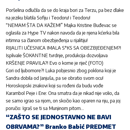
Poršelina odlučila da se do kraja bori za Terzu, pa bez dlake
na jeziku blatila Sofiju i Teodoru! i Teodoru!
“NEMAM ŠTA DA KAŽEM!” Majka Kristine Buđevac se
oglasila za Hype TV nakon navoda da je njena kćerka bila
intimna sa članom obezbjeđenja u rijalitiju!
RIJALITI UČESNICA IMALA S*KS SA OBEZBJEĐENJEM?!
Isplivale ŠOKANTNE tvrdnje, produkcija dozvoljava
KRŠENJE PRAVILA?! Evo o kome je riječ (FOTO)
Gori od ljubomore?! Luka pobjesnio zbog poklona koji je
Sandra dobila od Janjuša, pa se obratio svom ocu!
Horoskopski znakovi koji su rođeni da budu vođe
Karambol Peje i Ene: Ona smatra da je nikad nije volio, da
se samo igrao sa njom, on skočio kao oparen na nju, pa joj
poručio: Igraš se ti sa Munjinom pitom…
“ZAŠTO SE JEDNOSTAVNO NE BAVI
OBRVAMA?” Branko Babić PREDMET