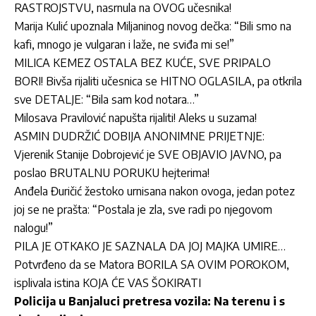
RASTROJSTVU, nasrnula na OVOG učesnika!
Marija Kulić upoznala Miljaninog novog dečka: “Bili smo na
kafi, mnogo je vulgaran i laže, ne sviđa mi se!”
MILICA KEMEZ OSTALA BEZ KUĆE, SVE PRIPALO
BORI! Bivša rijaliti učesnica se HITNO OGLASILA, pa otkrila
sve DETALJE: “Bila sam kod notara…”
Milosava Pravilović napušta rijaliti! Aleks u suzama!
ASMIN DUDRŽIĆ DOBIJA ANONIMNE PRIJETNJE:
Vjerenik Stanije Dobrojević je SVE OBJAVIO JAVNO, pa
poslao BRUTALNU PORUKU hejterima!
Anđela Đuričić žestoko urnisana nakon ovoga, jedan potez
joj se ne prašta: “Postala je zla, sve radi po njegovom
nalogu!”
PILA JE OTKAKO JE SAZNALA DA JOJ MAJKA UMIRE…
Potvrđeno da se Matora BORILA SA OVIM POROKOM,
isplivala istina KOJA ĆE VAS ŠOKIRATI
Policija u Banjaluci pretresa vozila: Na terenu i s