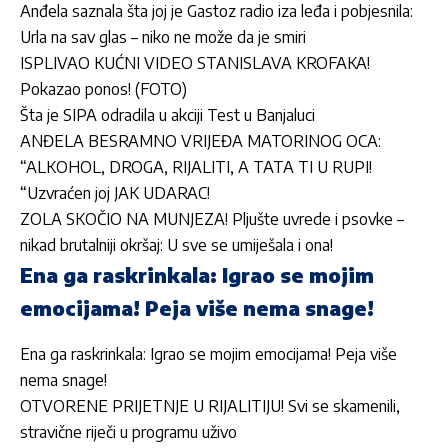
Anđela saznala šta joj je Gastoz radio iza leđa i pobjesnila:
Urla na sav glas – niko ne može da je smiri
ISPLIVAO KUĆNI VIDEO STANISLAVA KROFAKA!
Pokazao ponos! (FOTO)
Šta je SIPA odradila u akciji Test u Banjaluci
ANĐELA BESRAMNO VRIJEĐA MATORINOG OCA:
“ALKOHOL, DROGA, RIJALITI, A TATA TI U RUPI!
“Uzvraćen joj JAK UDARAC!
ZOLA SKOČIO NA MUNJEZA! Pljušte uvrede i psovke –
nikad brutalniji okršaj: U sve se umiješala i ona!
Ena ga raskrinkala: Igrao se mojim
emocijama! Peja više nema snage!
Ena ga raskrinkala: Igrao se mojim emocijama! Peja više
nema snage!
OTVORENE PRIJETNJE U RIJALITIJU! Svi se skamenili,
stravične riječi u programu uživo