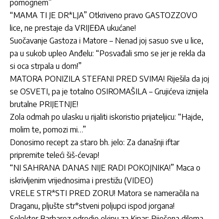
pomognem”
“MAMA TI JE DR*LJA” Otkriveno pravo GASTOZZOVO
lice, ne prestaje da VRIJEĐA ukućane!
Suočavanje Gastoza i Matore – Nenad joj sasuo sve u lice,
pa u sukob upleo Anđelu: “Posvađali smo se jer je rekla da
si oca strpala u dom!”
MATORA PONIZILA STEFANI PRED SVIMA! Riješila da joj
se OSVETI, pa je totalno OSIROMAŠILA – Grujićeva iznijela
brutalne PRIJETNJE!
Zola odmah po ulasku u rijaliti iskoristio prijateljicu: “Hajde,
molim te, pomozi mi…”
Donosimo recept za staro bh. jelo: Za današnji iftar
pripremite teleći šiš-ćevap!
“NI SAHRANA DANAS NIJE RADI POKOJNIKA!” Maca o
iskrivljenim vrijednosima i prestižu (VIDEO)
VRELE STR*STI PRED ZORU! Matora se nameračila na
Draganu, pljušte str*stveni poljupci ispod jorgana!
Selektor Barbarez odredio ekipu za Kipar: Riješena dilema