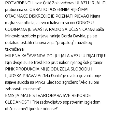
POTVRĐENO! Lazar Čolić Zola večeras ULAZI U RIJALITI,
pratiocima se OBRATIO POSEBNIM RIJEČIMA!
OTAC MACE DISKRECIJE JE POZNATI PJEVAČ! Njena
majka sve otkrila, a evo u kakvom su oni ODNOSU!
GODINAMA JE SVAŠTA RADIO SA UČESNICAMA! Saša
Mirković razotkrio prljave radnje Đorđa Davida, pa se
dotakao ostalih članova žirija “propalog” muzičkog
takmičenja!
MILENA KAČAVENDA POLJULJALA VEZU U RIJALITIJU!
Njih dvoje su se tresli kao prut nakon njenog šok pitanja!
PINK PRODUKCIJA MI JE ODUZELA SLOBODU I
LJUDSKA PRAVA! Anđela Đuričić je ovako govorila prije
najave suicida na Pinku: Gledaoci zgroženi: “Ako su oni
zaboravili, mi nismo!”
EMISIJA MALE STVARI OBARA SVE REKORDE
GLEDANOSTI! “Nezadovoljstvo sopstvenim izgledom
utiče na međuljudske odnose!”