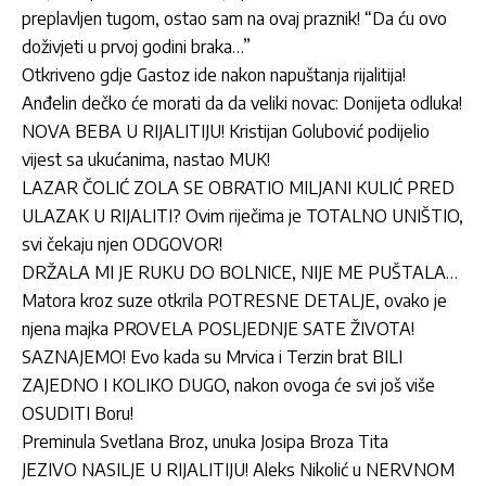
preplavljen tugom, ostao sam na ovaj praznik! “Da ću ovo
doživjeti u prvoj godini braka…”
Otkriveno gdje Gastoz ide nakon napuštanja rijalitija!
Anđelin dečko će morati da da veliki novac: Donijeta odluka!
NOVA BEBA U RIJALITIJU! Kristijan Golubović podijelio
vijest sa ukućanima, nastao MUK!
LAZAR ČOLIĆ ZOLA SE OBRATIO MILJANI KULIĆ PRED
ULAZAK U RIJALITI? Ovim riječima je TOTALNO UNIŠTIO,
svi čekaju njen ODGOVOR!
DRŽALA MI JE RUKU DO BOLNICE, NIJE ME PUŠTALA…
Matora kroz suze otkrila POTRESNE DETALJE, ovako je
njena majka PROVELA POSLJEDNJE SATE ŽIVOTA!
SAZNAJEMO! Evo kada su Mrvica i Terzin brat BILI
ZAJEDNO I KOLIKO DUGO, nakon ovoga će svi još više
OSUDITI Boru!
Preminula Svetlana Broz, unuka Josipa Broza Tita
JEZIVO NASILJE U RIJALITIJU! Aleks Nikolić u NERVNOM