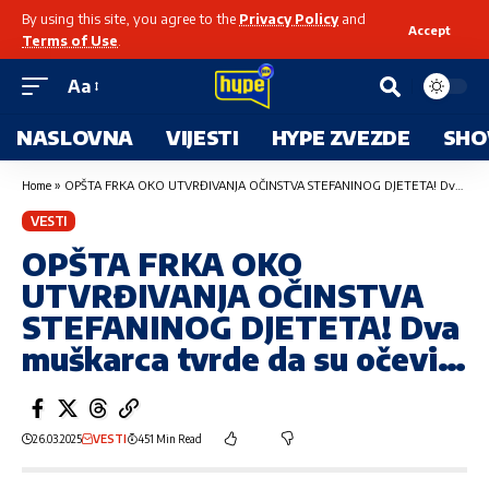
By using this site, you agree to the
Privacy Policy
and
Accept
Terms of Use
.
Aa
NASLOVNA
VIJESTI
HYPE ZVEZDE
SHO
Home
»
OPŠTA FRKA OKO UTVRĐIVANJA OČINSTVA STEFANINOG DJETETA! Dva muškarca tvrde da su očevi…
VESTI
OPŠTA FRKA OKO
UTVRĐIVANJA OČINSTVA
STEFANINOG DJETETA! Dva
muškarca tvrde da su očevi…
26.03.2025
VESTI
451 Min Read