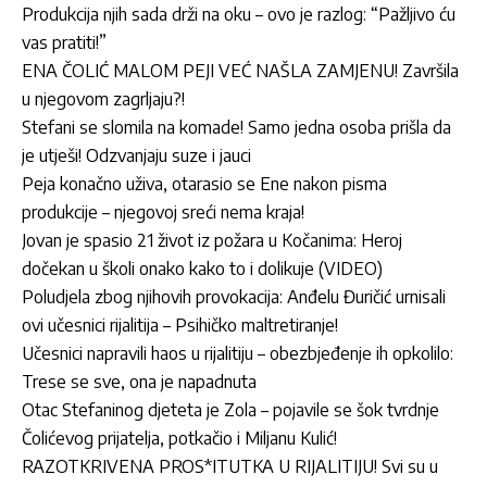
Produkcija njih sada drži na oku – ovo je razlog: “Pažljivo ću
vas pratiti!”
ENA ČOLIĆ MALOM PEJI VEĆ NAŠLA ZAMJENU! Završila
u njegovom zagrljaju?!
Stefani se slomila na komade! Samo jedna osoba prišla da
je utješi! Odzvanjaju suze i jauci
Peja konačno uživa, otarasio se Ene nakon pisma
produkcije – njegovoj sreći nema kraja!
Jovan je spasio 21 život iz požara u Kočanima: Heroj
dočekan u školi onako kako to i dolikuje (VIDEO)
Poludjela zbog njihovih provokacija: Anđelu Đuričić urnisali
ovi učesnici rijalitija – Psihičko maltretiranje!
Učesnici napravili haos u rijalitiju – obezbjeđenje ih opkolilo:
Trese se sve, ona je napadnuta
Otac Stefaninog djeteta je Zola – pojavile se šok tvrdnje
Čolićevog prijatelja, potkačio i Miljanu Kulić!
RAZOTKRIVENA PROS*ITUTKA U RIJALITIJU! Svi su u