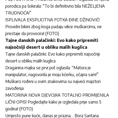
porodica pa šokirala: “To bi definitivno bila NEŽELJENA
TRUDNOĆA!”
ISPLIVALA EKSPLICITNA FOTKA ĐINE DŽINOVIĆ!
Providni bikini zbog koga padaju vilice muškarcima, ne
prestaje da provocira! (FOTO)
Tajne danskih palačinki: Evo kako pripremiti
najsočniji desert u obliku malih kuglica
Tajne danskih palačinki: Evo kako pripremiti najsočniji
desert u obliku malih kuglica
Draganina majka se prvi put oglasila: “Matora je
manipulator, nagovorila je moju kćerku, očajna sam!”
Muškarci rođeni u ovim znakovima su najveći majstori
zavođenja
MATORINA NOVA DJEVOJKA TOTALNO PROMIJENILA
LIČNI OPIS! Pogledajte kako je izgledala prije samo 5
godina! (FOTO)
Umjesto pune kuće, danas je prazna… Bora Santana