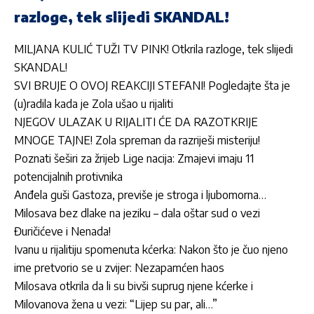
razloge, tek slijedi SKANDAL!
MILJANA KULIĆ TUŽI TV PINK! Otkrila razloge, tek slijedi
SKANDAL!
SVI BRUJE O OVOJ REAKCIJI STEFANI! Pogledajte šta je
(u)radila kada je Zola ušao u rijaliti
NJEGOV ULAZAK U RIJALITI ĆE DA RAZOTKRIJE
MNOGE TAJNE! Zola spreman da razriješi misteriju!
Poznati šeširi za žrijeb Lige nacija: Zmajevi imaju 11
potencijalnih protivnika
Anđela guši Gastoza, previše je stroga i ljubomorna…
Milosava bez dlake na jeziku – dala oštar sud o vezi
Đuričićeve i Nenada!
Ivanu u rijalitiju spomenuta kćerka: Nakon što je čuo njeno
ime pretvorio se u zvijer: Nezapamćen haos
Milosava otkrila da li su bivši suprug njene kćerke i
Milovanova žena u vezi: “Lijep su par, ali…”