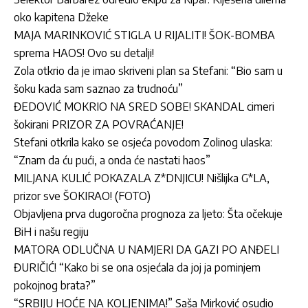
oko kapitena Džeke
MAJA MARINKOVIĆ STIGLA U RIJALITI! ŠOK-BOMBA
sprema HAOS! Ovo su detalji!
Zola otkrio da je imao skriveni plan sa Stefani: “Bio sam u
šoku kada sam saznao za trudnoću”
ĐEDOVIĆ MOKRIO NA SRED SOBE! SKANDAL cimeri
šokirani PRIZOR ZA POVRAĆANJE!
Stefani otkrila kako se osjeća povodom Zolinog ulaska:
“Znam da ću pući, a onda će nastati haos”
MILJANA KULIĆ POKAZALA Z*DNJICU! Nišlijka G*LA,
prizor sve ŠOKIRAO! (FOTO)
Objavljena prva dugoročna prognoza za ljeto: Šta očekuje
BiH i našu regiju
MATORA ODLUČNA U NAMJERI DA GAZI PO ANĐELI
ĐURIČIĆ! “Kako bi se ona osjećala da joj ja pominjem
pokojnog brata?”
“SRBIJU HOĆE NA KOLJENIMA!” Saša Mirković osudio