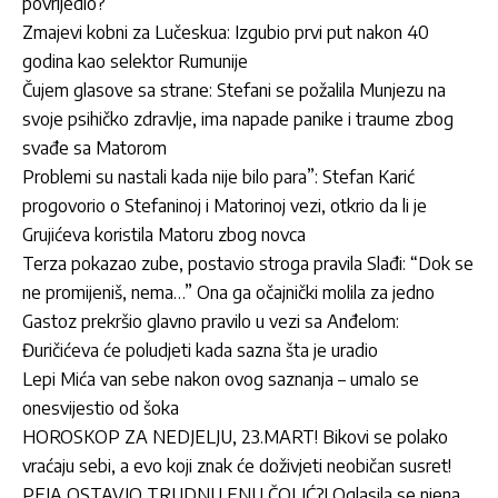
povrijedio?
Zmajevi kobni za Lučeskua: Izgubio prvi put nakon 40
godina kao selektor Rumunije
Čujem glasove sa strane: Stefani se požalila Munjezu na
svoje psihičko zdravlje, ima napade panike i traume zbog
svađe sa Matorom
Problemi su nastali kada nije bilo para”: Stefan Karić
progovorio o Stefaninoj i Matorinoj vezi, otkrio da li je
Grujićeva koristila Matoru zbog novca
Terza pokazao zube, postavio stroga pravila Slađi: “Dok se
ne promijeniš, nema…” Ona ga očajnički molila za jedno
Gastoz prekršio glavno pravilo u vezi sa Anđelom:
Đuričićeva će poludjeti kada sazna šta je uradio
Lepi Mića van sebe nakon ovog saznanja – umalo se
onesvijestio od šoka
HOROSKOP ZA NEDJELJU, 23.MART! Bikovi se polako
vraćaju sebi, a evo koji znak će doživjeti neobičan susret!
PEJA OSTAVIO TRUDNU ENU ČOLIĆ?! Oglasila se njena