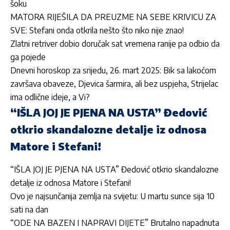
šoku
MATORA RIJEŠILA DA PREUZME NA SEBE KRIVICU ZA
SVE: Stefani onda otkrila nešto što niko nije znao!
Zlatni retriver dobio doručak sat vremena ranije pa odbio da
ga pojede
Dnevni horoskop za srijedu, 26. mart 2025: Bik sa lakoćom
završava obaveze, Djevica šarmira, ali bez uspjeha, Strijelac
ima odlične ideje, a Vi?
“IŠLA JOJ JE PJENA NA USTA” Đedović
otkrio skandalozne detalje iz odnosa
Matore i Stefani!
“IŠLA JOJ JE PJENA NA USTA” Đedović otkrio skandalozne
detalje iz odnosa Matore i Stefani!
Ovo je najsunčanija zemlja na svijetu: U martu sunce sija 10
sati na dan
“ODE NA BAZEN I NAPRAVI DIJETE” Brutalno napadnuta