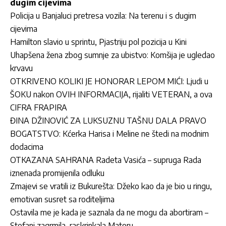
dugim cijevima
Policija u Banjaluci pretresa vozila: Na terenu i s dugim
cijevima
Hamilton slavio u sprintu, Pjastriju pol pozicija u Kini
Uhapšena žena zbog sumnje za ubistvo: Komšija je ugledao
krvavu
OTKRIVENO KOLIKI JE HONORAR LEPOM MIĆI: Ljudi u
ŠOKU nakon OVIH INFORMACIJA, rijaliti VETERAN, a ova
CIFRA FRAPIRA
ĐINA DŽINOVIĆ ZA LUKSUZNU TAŠNU DALA PRAVO
BOGATSTVO: Kćerka Harisa i Meline ne štedi na modnim
dodacima
OTKAZANA SAHRANA Radeta Vasića – supruga Rada
iznenada promijenila odluku
Zmajevi se vratili iz Bukurešta: Džeko kao da je bio u ringu,
emotivan susret sa roditeljima
Ostavila me je kada je saznala da ne mogu da abortiram –
Stefani zagrmila, raskrinkala Matoru