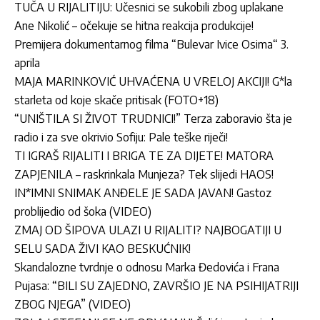
TUČA U RIJALITIJU: Učesnici se sukobili zbog uplakane
Ane Nikolić – očekuje se hitna reakcija produkcije!
Premijera dokumentarnog filma “Bulevar Ivice Osima“ 3.
aprila
MAJA MARINKOVIĆ UHVAĆENA U VRELOJ AKCIJI! G*la
starleta od koje skače pritisak (FOTO+18)
“UNIŠTILA SI ŽIVOT TRUDNICI!” Terza zaboravio šta je
radio i za sve okrivio Sofiju: Pale teške riječi!
TI IGRAŠ RIJALITI I BRIGA TE ZA DIJETE! MATORA
ZAPJENILA – raskrinkala Munjeza? Tek slijedi HAOS!
IN*IMNI SNIMAK ANĐELE JE SADA JAVAN! Gastoz
problijedio od šoka (VIDEO)
ZMAJ OD ŠIPOVA ULAZI U RIJALITI? NAJBOGATIJI U
SELU SADA ŽIVI KAO BESKUĆNIK!
Skandalozne tvrdnje o odnosu Marka Đedovića i Frana
Pujasa: “BILI SU ZAJEDNO, ZAVRŠIO JE NA PSIHIJATRIJI
ZBOG NJEGA” (VIDEO)