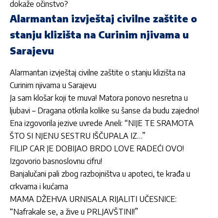
dokaže očinstvo?
Alarmantan izvještaj civilne zaštite o
stanju klizišta na Curinim njivama u
Sarajevu
Alarmantan izvještaj civilne zaštite o stanju klizišta na
Curinim njivama u Sarajevu
Ja sam klošar koji te muva! Matora ponovo nesretna u
ljubavi – Dragana otkrila kolike su šanse da budu zajedno!
Ena izgovorila jezive uvrede Aneli: “NIJE TE SRAMOTA
ŠTO SI NJENU SESTRU IŠČUPALA IZ…”
FILIP CAR JE DOBIJAO BRDO LOVE RADEĆI OVO!
Izgovorio basnoslovnu cifru!
Banjalučani pali zbog razbojništva u apoteci, te krađa u
crkvama i kućama
MAMA DŽEHVA URNISALA RIJALITI UČESNICE:
“Nafrakale se, a žive u PRLJAVŠTINI!”