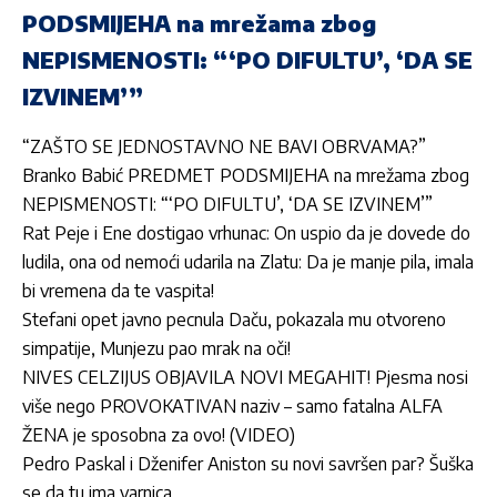
PODSMIJEHA na mrežama zbog
NEPISMENOSTI: “‘PO DIFULTU’, ‘DA SE
IZVINEM’”
“ZAŠTO SE JEDNOSTAVNO NE BAVI OBRVAMA?”
Branko Babić PREDMET PODSMIJEHA na mrežama zbog
NEPISMENOSTI: “‘PO DIFULTU’, ‘DA SE IZVINEM’”
Rat Peje i Ene dostigao vrhunac: On uspio da je dovede do
ludila, ona od nemoći udarila na Zlatu: Da je manje pila, imala
bi vremena da te vaspita!
Stefani opet javno pecnula Daču, pokazala mu otvoreno
simpatije, Munjezu pao mrak na oči!
NIVES CELZIJUS OBJAVILA NOVI MEGAHIT! Pjesma nosi
više nego PROVOKATIVAN naziv – samo fatalna ALFA
ŽENA je sposobna za ovo! (VIDEO)
Pedro Paskal i Dženifer Aniston su novi savršen par? Šuška
se da tu ima varnica