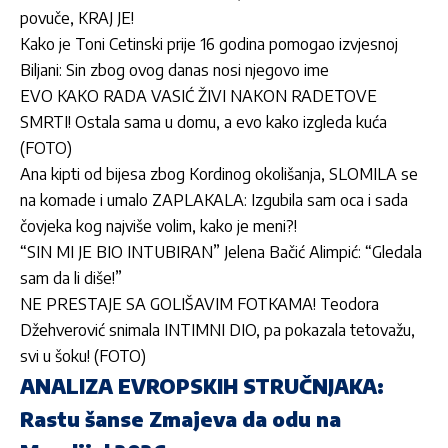
povuče, KRAJ JE!
Kako je Toni Cetinski prije 16 godina pomogao izvjesnoj
Biljani: Sin zbog ovog danas nosi njegovo ime
EVO KAKO RADA VASIĆ ŽIVI NAKON RADETOVE
SMRTI! Ostala sama u domu, a evo kako izgleda kuća
(FOTO)
Ana kipti od bijesa zbog Kordinog okolišanja, SLOMILA se
na komade i umalo ZAPLAKALA: Izgubila sam oca i sada
čovjeka kog najviše volim, kako je meni?!
“SIN MI JE BIO INTUBIRAN” Jelena Bačić Alimpić: “Gledala
sam da li diše!”
NE PRESTAJE SA GOLIŠAVIM FOTKAMA! Teodora
Džehverović snimala INTIMNI DIO, pa pokazala tetovažu,
svi u šoku! (FOTO)
ANALIZA EVROPSKIH STRUČNJAKA:
Rastu šanse Zmajeva da odu na