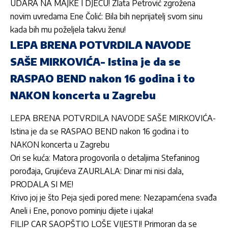
UDARA NA MAJKE I DJECU! Zlata Petrović zgrožena
novim uvredama Ene Čolić: Bila bih neprijatelj svom sinu
kada bih mu poželjela takvu ženu!
LEPA BRENA POTVRDILA NAVODE
SAŠE MIRKOVIĆA- Istina je da se
RASPAO BEND nakon 16 godina i to
NAKON koncerta u Zagrebu
LEPA BRENA POTVRDILA NAVODE SAŠE MIRKOVIĆA-
Istina je da se RASPAO BEND nakon 16 godina i to
NAKON koncerta u Zagrebu
Ori se kuća: Matora progovorila o detaljima Stefaninog
porođaja, Grujićeva ZAURLALA: Dinar mi nisi dala,
PRODALA SI ME!
Krivo joj je što Peja sjedi pored mene: Nezapamćena svađa
Aneli i Ene, ponovo pominju dijete i ujaka!
FILIP CAR SAOPŠTIO LOŠE VIJESTI! Primoran da se