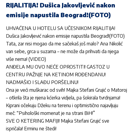
RIJALITIJA! Dušica Jakovljević nakon
emisije napustila Beograd!(FOTO)
UHVAĆENA U HOTELU SA UČESNIKOM RIJALITIJA!
Dušica Jakovljević nakon emisije napustila Beograd!(FOTO)
Tata, zar nisi mogao da me sačekaš još malo? Ana Nikolić
van sebe, grca u suzama – ne može da prihvati da njega
više nema! (VIDEO)
ANĐELA MU OVO NEĆE OPROSTITI! GASTOZ U
CENTRU PAŽNJE NA KETINOM ROĐENDANU!
NADMAŠIO I SLAĐU PORŠELINU!
Ona je veći muškarac od svih! Majka Stefani Grujić o Matoroj
– otkrila šta je njena kćerka vidjela, pa šokirala tvrdnjama!
Kiprani očekuju Džeku na terenu i optimistično najavljuju
meč: “Psihološki momenat je na strani BiH!”
SVE O KETERING MAFIJI! Majka Stefani Grujić sve
ispričala! Erminu ne štedi!