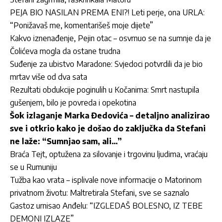
PEJA BIO NASILAN PREMA ENI?! Leti perje, ona URLA:
“Ponižavaš me, komentarišeš moje dijete”
Kakvo iznenađenje, Pejin otac – osvrnuo se na sumnje da je
Čolićeva mogla da ostane trudna
Suđenje za ubistvo Maradone: Svjedoci potvrdili da je bio
mrtav više od dva sata
Rezultati obdukcije poginulih u Kočanima: Smrt nastupila
gušenjem, bilo je povreda i opekotina
Šok izlaganje Marka Đedovića – detaljno analizirao
sve i otkrio kako je došao do zaključka da Stefani
ne laže: “Sumnjao sam, ali…”
Braća Tejt, optužena za silovanje i trgovinu ljudima, vraćaju
se u Rumuniju
Tužba kao vrata – isplivale nove informacije o Matorinom
privatnom životu: Maltretirala Stefani, sve se saznalo
Gastoz urnisao Anđelu: “IZGLEDAŠ BOLESNO, IZ TEBE
DEMONI IZLAZE”