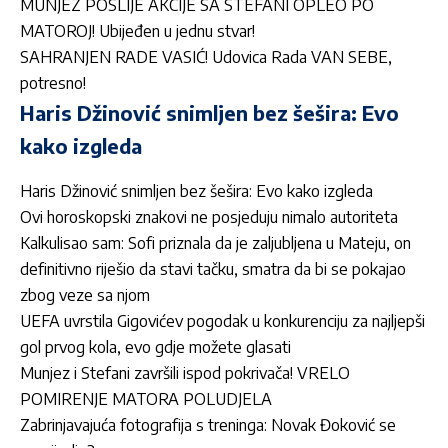
MUNJEZ POSLIJE AKCIJE SA STEFANI OPLEO PO
MATOROJ! Ubijeđen u jednu stvar!
SAHRANJEN RADE VASIĆ! Udovica Rada VAN SEBE,
potresno!
Haris Džinović snimljen bez šešira: Evo
kako izgleda
Haris Džinović snimljen bez šešira: Evo kako izgleda
Ovi horoskopski znakovi ne posjeduju nimalo autoriteta
Kalkulisao sam: Sofi priznala da je zaljubljena u Mateju, on
definitivno riješio da stavi tačku, smatra da bi se pokajao
zbog veze sa njom
UEFA uvrstila Gigovićev pogodak u konkurenciju za najljepši
gol prvog kola, evo gdje možete glasati
Munjez i Stefani završili ispod pokrivača! VRELO
POMIRENJE MATORA POLUDJELA
Zabrinjavajuća fotografija s treninga: Novak Đoković se