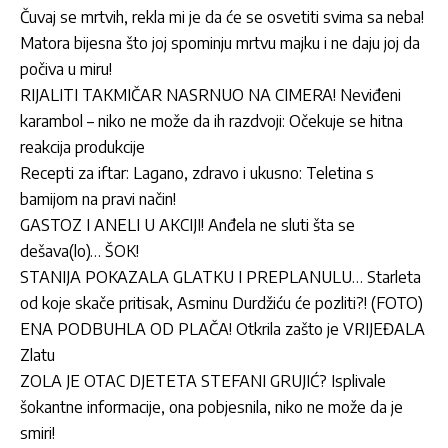
Čuvaj se mrtvih, rekla mi je da će se osvetiti svima sa neba!
Matora bijesna što joj spominju mrtvu majku i ne daju joj da
počiva u miru!
RIJALITI TAKMIČAR NASRNUO NA CIMERA! Neviđeni
karambol – niko ne može da ih razdvoji: Očekuje se hitna
reakcija produkcije
Recepti za iftar: Lagano, zdravo i ukusno: Teletina s
bamijom na pravi način!
GASTOZ I ANELI U AKCIJI! Anđela ne sluti šta se
dešava(lo)… ŠOK!
STANIJA POKAZALA GLATKU I PREPLANULU… Starleta
od koje skače pritisak, Asminu Durdžiću će pozliti?! (FOTO)
ENA PODBUHLA OD PLAČA! Otkrila zašto je VRIJEĐALA
Zlatu
ZOLA JE OTAC DJETETA STEFANI GRUJIĆ? Isplivale
šokantne informacije, ona pobjesnila, niko ne može da je
smiri!