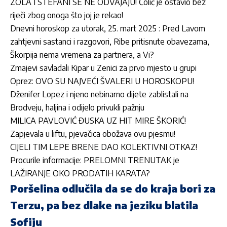
ZOLA I STEFANI SE NE ODVAJAJU! Čolić je ostavio bez
riječi zbog onoga što joj je rekao!
Dnevni horoskop za utorak, 25. mart 2025 : Pred Lavom
zahtjevni sastanci i razgovori, Ribe pritisnute obavezama,
Škorpija nema vremena za partnera, a Vi?
Zmajevi savladali Kipar u Zenici za prvo mjesto u grupi
Oprez: OVO SU NAJVEĆI ŠVALERI U HOROSKOPU!
Dženifer Lopez i njeno nebinarno dijete zablistali na
Brodveju, haljina i odijelo privukli pažnju
MILICA PAVLOVIĆ ĐUSKA UZ HIT MIRE ŠKORIĆ!
Zapjevala u liftu, pjevačica obožava ovu pjesmu!
CIJELI TIM LEPE BRENE DAO KOLEKTIVNI OTKAZ!
Procurile informacije: PRELOMNI TRENUTAK je
LAŽIRANJE OKO PRODATIH KARATA?
Poršelina odlučila da se do kraja bori za
Terzu, pa bez dlake na jeziku blatila
Sofiju