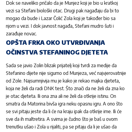
Dok se naveliko pričalo da je
Munjez
koji je bio u kratkoj
vezi sa
Stefani
biološki otac. Drugi pak nagađaju da bi to
mogao da bude i
Lazar Čolić Zola
koji je također bio sa
njom u vezi. I dok javnost nagađa,
Stefani
mudro šuti i
zarađuje novac.
OPŠTA FRKA OKO UTVRĐIVANJA
OČINSTVA STEFANINOG DJETETA
Sada se javio
Zolin
blizak prijatelj koji tvrdi za medije da
Stefanino
dijete nije sigurno od
Munjeza
, već najvjerovatnije
od
Zole
. Najsumnjivija mu je kako je rekao majka djeteta,
koja ne želi da radi DNK test. Što znači da ne želi da zna ko
je otac djeteta. Ili ona zna ali ne želi da otkrije istinu. On
smatra da
Matorina
bivša igra neku opasnu igru. A ono što
se svi pitaju jeste da li će na kraju ipak da otkrije ime. Ili će
sve da ih maltretira. A svima je čudno što je baš u ovom
trenutku ušao i
Zola
u rijaliti, pa se pitaju da li je ušao da