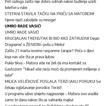
Pet razloga zašto nije dobro odmah nakon buđenja uzeti
telefon u ruke
STEFANI STAVILA TAČKU NA PRIČU SA MATOROM!
Njene riječi zaboljele su mnoge!
UMRO RADE VASIĆ!
UMRO RADE VASIĆ!
KRUCIJALAN TRENUTAK BI BIO KAD ZATRUDNI! Dejan
Dragojević o ŽENIDBI i putu u Meku!
Zašto 21. marta nosimo rasparene čarape? Priča o djeci
koja nas uče šta je prava ljubav
Pukla tikva – Matora više ne želi da ima kontakt sa
Gastozom: “Nikad više neću moći da promijenim mišljenje o
tebi!”
MILICA VELIČKOVIĆ POSLALA TERZI JAKU PORUKU! Svi
čekaju oglašavanje porodice Terzić!
U programu uživo iznijeto najgnusnije – Matora ovo uradila
samo tri dana nakon što je sahranila majku!