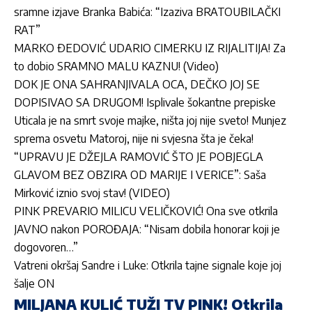
sramne izjave Branka Babića: “Izaziva BRATOUBILAČKI
RAT”
MARKO ÐEDOVIĆ UDARIO CIMERKU IZ RIJALITIJA! Za
to dobio SRAMNO MALU KAZNU! (Video)
DOK JE ONA SAHRANJIVALA OCA, DEČKO JOJ SE
DOPISIVAO SA DRUGOM! Isplivale šokantne prepiske
Uticala je na smrt svoje majke, ništa joj nije sveto! Munjez
sprema osvetu Matoroj, nije ni svjesna šta je čeka!
“UPRAVU JE DŽEJLA RAMOVIĆ ŠTO JE POBJEGLA
GLAVOM BEZ OBZIRA OD MARIJE I VERICE”: Saša
Mirković iznio svoj stav! (VIDEO)
PINK PREVARIO MILICU VELIČKOVIĆ! Ona sve otkrila
JAVNO nakon POROĐAJA: “Nisam dobila honorar koji je
dogovoren…”
Vatreni okršaj Sandre i Luke: Otkrila tajne signale koje joj
šalje ON
MILJANA KULIĆ TUŽI TV PINK! Otkrila