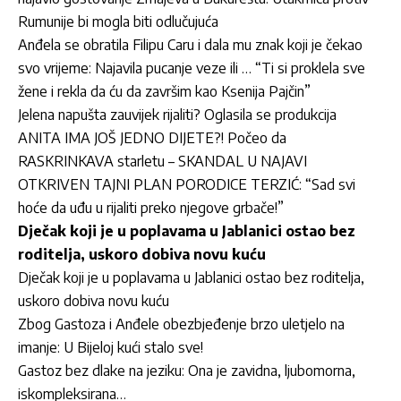
Rumunije bi mogla biti odlučujuća
Anđela se obratila Filipu Caru i dala mu znak koji je čekao
svo vrijeme: Najavila pucanje veze ili … “Ti si proklela sve
žene i rekla da ću da završim kao Ksenija Pajčin”
Jelena napušta zauvijek rijaliti? Oglasila se produkcija
ANITA IMA JOŠ JEDNO DIJETE?! Počeo da
RASKRINKAVA starletu – SKANDAL U NAJAVI
OTKRIVEN TAJNI PLAN PORODICE TERZIĆ: “Sad svi
hoće da uđu u rijaliti preko njegove grbače!”
Dječak koji je u poplavama u Jablanici ostao bez
roditelja, uskoro dobiva novu kuću
Dječak koji je u poplavama u Jablanici ostao bez roditelja,
uskoro dobiva novu kuću
Zbog Gastoza i Anđele obezbjeđenje brzo uletjelo na
imanje: U Bijeloj kući stalo sve!
Gastoz bez dlake na jeziku: Ona je zavidna, ljubomorna,
iskompleksirana…