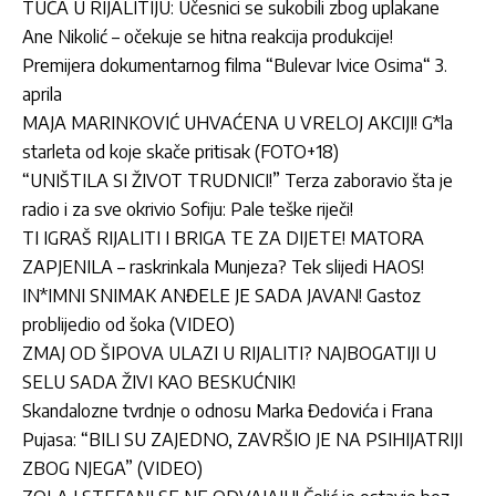
TUČA U RIJALITIJU: Učesnici se sukobili zbog uplakane
Ane Nikolić – očekuje se hitna reakcija produkcije!
Premijera dokumentarnog filma “Bulevar Ivice Osima“ 3.
aprila
MAJA MARINKOVIĆ UHVAĆENA U VRELOJ AKCIJI! G*la
starleta od koje skače pritisak (FOTO+18)
“UNIŠTILA SI ŽIVOT TRUDNICI!” Terza zaboravio šta je
radio i za sve okrivio Sofiju: Pale teške riječi!
TI IGRAŠ RIJALITI I BRIGA TE ZA DIJETE! MATORA
ZAPJENILA – raskrinkala Munjeza? Tek slijedi HAOS!
IN*IMNI SNIMAK ANĐELE JE SADA JAVAN! Gastoz
problijedio od šoka (VIDEO)
ZMAJ OD ŠIPOVA ULAZI U RIJALITI? NAJBOGATIJI U
SELU SADA ŽIVI KAO BESKUĆNIK!
Skandalozne tvrdnje o odnosu Marka Đedovića i Frana
Pujasa: “BILI SU ZAJEDNO, ZAVRŠIO JE NA PSIHIJATRIJI
ZBOG NJEGA” (VIDEO)