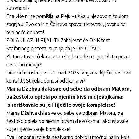
U saobraćajnoj nesreći na Pofalićima učestvovalo 10
automobila
Ena više ni ne pomišlja na Peju – uživa u njegovom toplom
zagrljaju: Evo sa kim Čolićeva spava u krevetu, Jovanu se
ovo neće dopasti!
ZOLA ULAZI U RIJALITI! Zahtijevat će DNK test
Stefaninog djeteta, sumnja da je ON OTAC?!
Zlatni retriveri čekaju prijatelja da dođe na igru: Slatki prizor
nasmijao mnoge
Dnevni horoskop za 21. mart 2025: Vagama ključni poslovni
kontakti, Strijelac donosi odluku, a vi?
Mama Džehva dala sve od sebe da odbrani Matoru,
pa žestoko oplela po njenim bivšim djevojkama:
Iskorištavale su je i liječile svoje komplekse!
Mama Džehva dala sve od sebe da odbrani Matoru, pa
žestoko oplela po njenim bivšim djevojkama: Iskorištavale
su je i liječile svoje komplekse!
Eva Longoria izgleda nestvarno dobro u moćnoj haljini koja