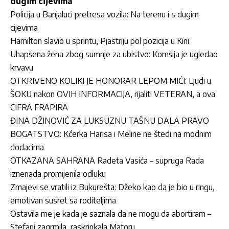
dugim cijevima
Policija u Banjaluci pretresa vozila: Na terenu i s dugim
cijevima
Hamilton slavio u sprintu, Pjastriju pol pozicija u Kini
Uhapšena žena zbog sumnje za ubistvo: Komšija je ugledao
krvavu
OTKRIVENO KOLIKI JE HONORAR LEPOM MIĆI: Ljudi u
ŠOKU nakon OVIH INFORMACIJA, rijaliti VETERAN, a ova
CIFRA FRAPIRA
ĐINA DŽINOVIĆ ZA LUKSUZNU TAŠNU DALA PRAVO
BOGATSTVO: Kćerka Harisa i Meline ne štedi na modnim
dodacima
OTKAZANA SAHRANA Radeta Vasića – supruga Rada
iznenada promijenila odluku
Zmajevi se vratili iz Bukurešta: Džeko kao da je bio u ringu,
emotivan susret sa roditeljima
Ostavila me je kada je saznala da ne mogu da abortiram –
Stefani zagrmila, raskrinkala Matoru