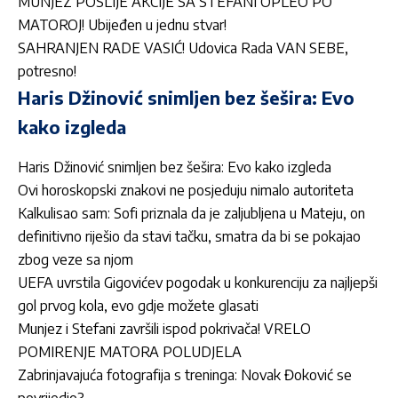
MUNJEZ POSLIJE AKCIJE SA STEFANI OPLEO PO
MATOROJ! Ubijeđen u jednu stvar!
SAHRANJEN RADE VASIĆ! Udovica Rada VAN SEBE,
potresno!
Haris Džinović snimljen bez šešira: Evo
kako izgleda
Haris Džinović snimljen bez šešira: Evo kako izgleda
Ovi horoskopski znakovi ne posjeduju nimalo autoriteta
Kalkulisao sam: Sofi priznala da je zaljubljena u Mateju, on
definitivno riješio da stavi tačku, smatra da bi se pokajao
zbog veze sa njom
UEFA uvrstila Gigovićev pogodak u konkurenciju za najljepši
gol prvog kola, evo gdje možete glasati
Munjez i Stefani završili ispod pokrivača! VRELO
POMIRENJE MATORA POLUDJELA
Zabrinjavajuća fotografija s treninga: Novak Đoković se