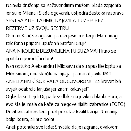
Najavila druženje sa Kačavendinim mužem: Slađa zapjenila
jer su je Milena i Slađa ogovarali, uslijedila žestoka rasprava
SESTRA ANELI AHMIĆ NAJAVILA TUŽBE! BEZ
REZERVE UZ SVOJU SESTRU!
Osman Karić se oglasio pa razriješio misteriju Matorinog
telefona i prijetnji upućenih Stefani Grujić
ANA NIKOLIĆ IZBEZUMLJENA I U SUZAMA! Hitno se
uputila u porodični dom!
Ivan optužio Aleksandru i Milosavu da su spustile loptu sa
Milovanom, one skočile na njega, pa mu objavile RAT
ANELI AHMIĆ ŠOKIRALA ODGOVOROM! “Za krevet bih
uvijek odabrala Janjuša jer znam kakav je!”
Oglasila se Lejdi Di, pa bez dlake na jeziku oblatila Boru, a
evo šta je imala da kaže za njegove rijaliti izabranice (FOTO)
Pozitivna atmosfera pred početak kvalifikacija: Rumunija
bolje kotira, ali nije bolja!
Aneli potonule sve lađe: Shvatila da je izigrana, ovakvom