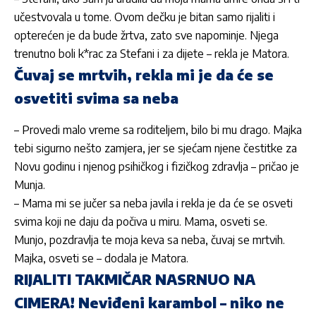
učestvovala u tome. Ovom dečku je bitan samo rijaliti i
opterećen je da bude žrtva, zato sve napominje. Njega
trenutno boli k*rac za
Stefani
i za dijete – rekla je
Matora
.
Čuvaj se mrtvih, rekla mi je da će se
osvetiti svima sa neba
– Provedi malo vreme sa roditeljem, bilo bi mu drago. Majka
tebi sigurno nešto zamjera, jer se sjećam njene čestitke za
Novu godinu i njenog psihičkog i fizičkog zdravlja – pričao je
Munja
.
– Mama mi se jučer sa neba javila i rekla je da će se osveti
svima koji ne daju da počiva u miru. Mama, osveti se.
Munjo
, pozdravlja te moja keva sa neba, čuvaj se mrtvih.
Majka, osveti se – dodala je
Matora
.
RIJALITI TAKMIČAR NASRNUO NA
CIMERA! Neviđeni karambol – niko ne