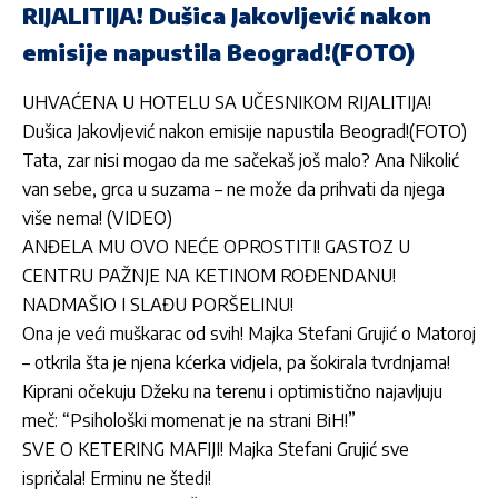
RIJALITIJA! Dušica Jakovljević nakon
emisije napustila Beograd!(FOTO)
UHVAĆENA U HOTELU SA UČESNIKOM RIJALITIJA!
Dušica Jakovljević nakon emisije napustila Beograd!(FOTO)
Tata, zar nisi mogao da me sačekaš još malo? Ana Nikolić
van sebe, grca u suzama – ne može da prihvati da njega
više nema! (VIDEO)
ANĐELA MU OVO NEĆE OPROSTITI! GASTOZ U
CENTRU PAŽNJE NA KETINOM ROĐENDANU!
NADMAŠIO I SLAĐU PORŠELINU!
Ona je veći muškarac od svih! Majka Stefani Grujić o Matoroj
– otkrila šta je njena kćerka vidjela, pa šokirala tvrdnjama!
Kiprani očekuju Džeku na terenu i optimistično najavljuju
meč: “Psihološki momenat je na strani BiH!”
SVE O KETERING MAFIJI! Majka Stefani Grujić sve
ispričala! Erminu ne štedi!