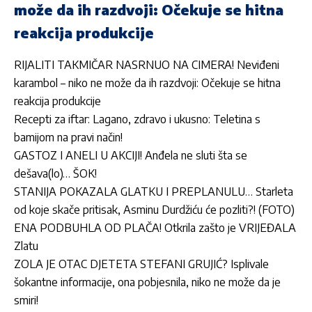
može da ih razdvoji: Očekuje se hitna
reakcija produkcije
RIJALITI TAKMIČAR NASRNUO NA CIMERA! Neviđeni
karambol – niko ne može da ih razdvoji: Očekuje se hitna
reakcija produkcije
Recepti za iftar: Lagano, zdravo i ukusno: Teletina s
bamijom na pravi način!
GASTOZ I ANELI U AKCIJI! Anđela ne sluti šta se
dešava(lo)… ŠOK!
STANIJA POKAZALA GLATKU I PREPLANULU… Starleta
od koje skače pritisak, Asminu Durdžiću će pozliti?! (FOTO)
ENA PODBUHLA OD PLAČA! Otkrila zašto je VRIJEĐALA
Zlatu
ZOLA JE OTAC DJETETA STEFANI GRUJIĆ? Isplivale
šokantne informacije, ona pobjesnila, niko ne može da je
smiri!