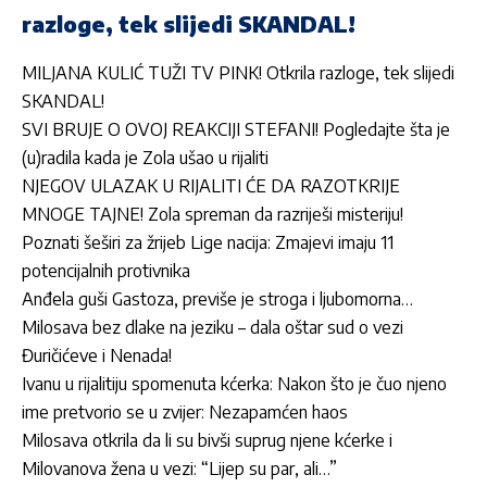
razloge, tek slijedi SKANDAL!
MILJANA KULIĆ TUŽI TV PINK! Otkrila razloge, tek slijedi
SKANDAL!
SVI BRUJE O OVOJ REAKCIJI STEFANI! Pogledajte šta je
(u)radila kada je Zola ušao u rijaliti
NJEGOV ULAZAK U RIJALITI ĆE DA RAZOTKRIJE
MNOGE TAJNE! Zola spreman da razriješi misteriju!
Poznati šeširi za žrijeb Lige nacija: Zmajevi imaju 11
potencijalnih protivnika
Anđela guši Gastoza, previše je stroga i ljubomorna…
Milosava bez dlake na jeziku – dala oštar sud o vezi
Đuričićeve i Nenada!
Ivanu u rijalitiju spomenuta kćerka: Nakon što je čuo njeno
ime pretvorio se u zvijer: Nezapamćen haos
Milosava otkrila da li su bivši suprug njene kćerke i
Milovanova žena u vezi: “Lijep su par, ali…”