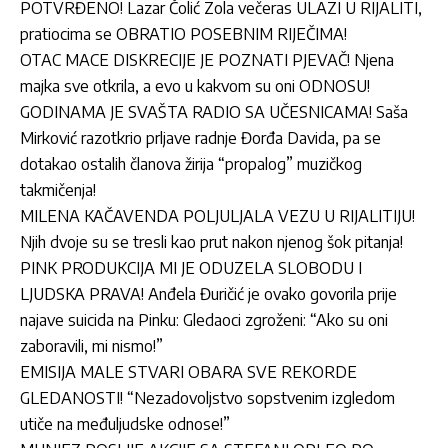
POTVRĐENO! Lazar Čolić Zola večeras ULAZI U RIJALITI,
pratiocima se OBRATIO POSEBNIM RIJEČIMA!
OTAC MACE DISKRECIJE JE POZNATI PJEVAČ! Njena
majka sve otkrila, a evo u kakvom su oni ODNOSU!
GODINAMA JE SVAŠTA RADIO SA UČESNICAMA! Saša
Mirković razotkrio prljave radnje Đorđa Davida, pa se
dotakao ostalih članova žirija “propalog” muzičkog
takmičenja!
MILENA KAČAVENDA POLJULJALA VEZU U RIJALITIJU!
Njih dvoje su se tresli kao prut nakon njenog šok pitanja!
PINK PRODUKCIJA MI JE ODUZELA SLOBODU I
LJUDSKA PRAVA! Anđela Đuričić je ovako govorila prije
najave suicida na Pinku: Gledaoci zgroženi: “Ako su oni
zaboravili, mi nismo!”
EMISIJA MALE STVARI OBARA SVE REKORDE
GLEDANOSTI! “Nezadovoljstvo sopstvenim izgledom
utiče na međuljudske odnose!”