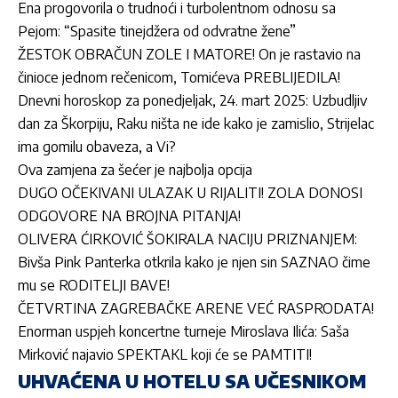
Ena progovorila o trudnoći i turbolentnom odnosu sa
Pejom: “Spasite tinejdžera od odvratne žene”
ŽESTOK OBRAČUN ZOLE I MATORE! On je rastavio na
činioce jednom rečenicom, Tomićeva PREBLIJEDILA!
Dnevni horoskop za ponedjeljak, 24. mart 2025: Uzbudljiv
dan za Škorpiju, Raku ništa ne ide kako je zamislio, Strijelac
ima gomilu obaveza, a Vi?
Ova zamjena za šećer je najbolja opcija
DUGO OČEKIVANI ULAZAK U RIJALITI! ZOLA DONOSI
ODGOVORE NA BROJNA PITANJA!
OLIVERA ĆIRKOVIĆ ŠOKIRALA NACIJU PRIZNANJEM:
Bivša Pink Panterka otkrila kako je njen sin SAZNAO čime
mu se RODITELJI BAVE!
ČETVRTINA ZAGREBAČKE ARENE VEĆ RASPRODATA!
Enorman uspjeh koncertne turneje Miroslava Ilića: Saša
Mirković najavio SPEKTAKL koji će se PAMTITI!
UHVAĆENA U HOTELU SA UČESNIKOM