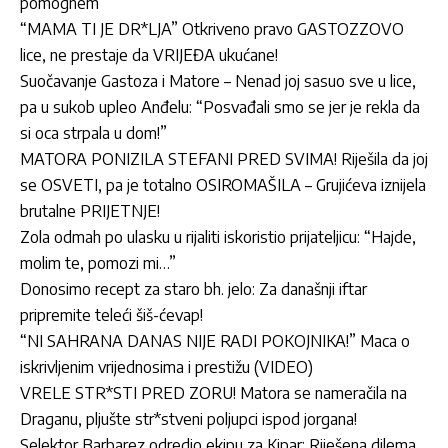
pomognem”
“MAMA TI JE DR*LJA” Otkriveno pravo GASTOZZOVO
lice, ne prestaje da VRIJEĐA ukućane!
Suočavanje Gastoza i Matore – Nenad joj sasuo sve u lice,
pa u sukob upleo Anđelu: “Posvađali smo se jer je rekla da
si oca strpala u dom!”
MATORA PONIZILA STEFANI PRED SVIMA! Riješila da joj
se OSVETI, pa je totalno OSIROMAŠILA – Grujićeva iznijela
brutalne PRIJETNJE!
Zola odmah po ulasku u rijaliti iskoristio prijateljicu: “Hajde,
molim te, pomozi mi…”
Donosimo recept za staro bh. jelo: Za današnji iftar
pripremite teleći šiš-ćevap!
“NI SAHRANA DANAS NIJE RADI POKOJNIKA!” Maca o
iskrivljenim vrijednosima i prestižu (VIDEO)
VRELE STR*STI PRED ZORU! Matora se nameračila na
Draganu, pljušte str*stveni poljupci ispod jorgana!
Selektor Barbarez odredio ekipu za Kipar: Riješena dilema