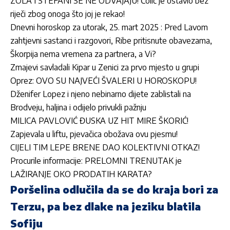
ZOLA I STEFANI SE NE ODVAJAJU! Čolić je ostavio bez
riječi zbog onoga što joj je rekao!
Dnevni horoskop za utorak, 25. mart 2025 : Pred Lavom
zahtjevni sastanci i razgovori, Ribe pritisnute obavezama,
Škorpija nema vremena za partnera, a Vi?
Zmajevi savladali Kipar u Zenici za prvo mjesto u grupi
Oprez: OVO SU NAJVEĆI ŠVALERI U HOROSKOPU!
Dženifer Lopez i njeno nebinarno dijete zablistali na
Brodveju, haljina i odijelo privukli pažnju
MILICA PAVLOVIĆ ĐUSKA UZ HIT MIRE ŠKORIĆ!
Zapjevala u liftu, pjevačica obožava ovu pjesmu!
CIJELI TIM LEPE BRENE DAO KOLEKTIVNI OTKAZ!
Procurile informacije: PRELOMNI TRENUTAK je
LAŽIRANJE OKO PRODATIH KARATA?
Poršelina odlučila da se do kraja bori za
Terzu, pa bez dlake na jeziku blatila
Sofiju