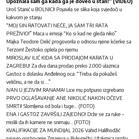
Upoznala sam ga kada ga je doveo u stan!” (VIDEO)
Uroš Stanić u BOLNICI! Pojavila se slika koja svjedoči u
kakvom je stanju
“MOJ SIN RATOVATI NEĆE, JA SAM TRI RATA
PREŽIVIO!” Maca u emisiji “Ko si kad ne gleda niko”
Majka Teodore Delić progovorila o odnosu njene kćerke sa
Terzom! Žestoko oplela po njemu
MIROSLAV ILIĆ KIDA SA PRODAJOM KARATA U
ZAGREBU! Za dva dana prodao preko 2.000 ulaznica
Gastoz o dolasku Anđelinog oca: “Treba da pokažeš
veličinu, a ne da si …”
IVAN U JEZIVIM RANAMA! Lice mu potpuno izgrebano
PRVO OGLAŠAVANJE ANE NIKOLIĆ NAKON OČEVE
SMRTI! Slomljena od bola i tuge… (FOTO)
ENA I GASTOZ ZAVRŠILI ZAJEDNO! Drže se za ruke –
mislili da ih kamere ne snimaju… (FOTO)
KVALIFIKACIJE ZA MUNDIJAL 2026 Vahid Halilhodžić
najavio gostovanje Zmajeva u Bukureštu: Utakmica protiv