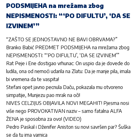
PODSMIJEHA na mrežama zbog
NEPISMENOSTI: “‘PO DIFULTU’, ‘DA SE
IZVINEM’”
“ZAŠTO SE JEDNOSTAVNO NE BAVI OBRVAMA?”
Branko Babić PREDMET PODSMIJEHA na mrežama zbog
NEPISMENOSTI: “‘PO DIFULTU’, ‘DA SE IZVINEM’”
Rat Peje i Ene dostigao vrhunac: On uspio da je dovede do
ludila, ona od nemoći udarila na Zlatu: Da je manje pila, imala
bi vremena da te vaspita!
Stefani opet javno pecnula Daču, pokazala mu otvoreno
simpatije, Munjezu pao mrak na oči!
NIVES CELZIJUS OBJAVILA NOVI MEGAHIT! Pjesma nosi
više nego PROVOKATIVAN naziv – samo fatalna ALFA
ŽENA je sposobna za ovo! (VIDEO)
Pedro Paskal i Dženifer Aniston su novi savršen par? Šuška
se da tu ima varnica