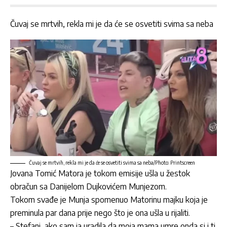
Čuvaj se mrtvih, rekla mi je da će se osvetiti svima sa neba
Čuvaj se mrtvih, rekla mi je da će se osvetiti svima sa neba/Photo: Printscreen
Jovana Tomić Matora
je tokom emisije ušla u žestok
obračun sa
Danijelom Dujkovićem Munjezom.
Tokom svađe je
Munja
spomenuo
Matorinu
majku koja je
preminula par dana prije nego što je ona ušla u rijaliti.
–
Stefani
, ako sam ja uradila da moja mama umre onda si i ti