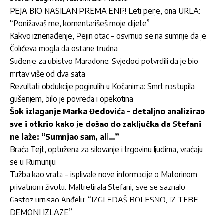
PEJA BIO NASILAN PREMA ENI?! Leti perje, ona URLA:
“Ponižavaš me, komentarišeš moje dijete”
Kakvo iznenađenje, Pejin otac – osvrnuo se na sumnje da je
Čolićeva mogla da ostane trudna
Suđenje za ubistvo Maradone: Svjedoci potvrdili da je bio
mrtav više od dva sata
Rezultati obdukcije poginulih u Kočanima: Smrt nastupila
gušenjem, bilo je povreda i opekotina
Šok izlaganje Marka Đedovića – detaljno analizirao
sve i otkrio kako je došao do zaključka da Stefani
ne laže: “Sumnjao sam, ali…”
Braća Tejt, optužena za silovanje i trgovinu ljudima, vraćaju
se u Rumuniju
Tužba kao vrata – isplivale nove informacije o Matorinom
privatnom životu: Maltretirala Stefani, sve se saznalo
Gastoz urnisao Anđelu: “IZGLEDAŠ BOLESNO, IZ TEBE
DEMONI IZLAZE”