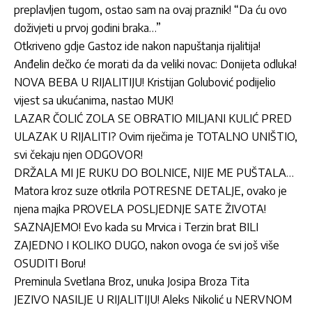
preplavljen tugom, ostao sam na ovaj praznik! “Da ću ovo
doživjeti u prvoj godini braka…”
Otkriveno gdje Gastoz ide nakon napuštanja rijalitija!
Anđelin dečko će morati da da veliki novac: Donijeta odluka!
NOVA BEBA U RIJALITIJU! Kristijan Golubović podijelio
vijest sa ukućanima, nastao MUK!
LAZAR ČOLIĆ ZOLA SE OBRATIO MILJANI KULIĆ PRED
ULAZAK U RIJALITI? Ovim riječima je TOTALNO UNIŠTIO,
svi čekaju njen ODGOVOR!
DRŽALA MI JE RUKU DO BOLNICE, NIJE ME PUŠTALA…
Matora kroz suze otkrila POTRESNE DETALJE, ovako je
njena majka PROVELA POSLJEDNJE SATE ŽIVOTA!
SAZNAJEMO! Evo kada su Mrvica i Terzin brat BILI
ZAJEDNO I KOLIKO DUGO, nakon ovoga će svi još više
OSUDITI Boru!
Preminula Svetlana Broz, unuka Josipa Broza Tita
JEZIVO NASILJE U RIJALITIJU! Aleks Nikolić u NERVNOM