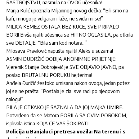
RASTROJSTVU, nasrnula na OVOG učesnika!
Marija Kulić upoznala Miljaninog novog dečka: “Bili smo na
kafi, mnogo je vulgaran i laže, ne sviđa mi se!”
MILICA KEMEZ OSTALA BEZ KUĆE, SVE PRIPALO
BORI! Bivša rijaliti učesnica se HITNO OGLASILA, pa otkrila
sve DETALJE: “Bila sam kod notara…”
Milosava Pravilović napušta rijaliti! Aleks u suzama!
ASMIN DUDRŽIĆ DOBIJA ANONIMNE PRIJETNJE:
Vjerenik Stanije Dobrojević je SVE OBJAVIO JAVNO, pa
poslao BRUTALNU PORUKU hejterima!
Anđela Đuričić žestoko urnisana nakon ovoga, jedan potez
joj se ne prašta: “Postala je zla, sve radi po njegovom
nalogu!”
PILA JE OTKAKO JE SAZNALA DA JOJ MAJKA UMIRE…
Potvrđeno da se Matora BORILA SA OVIM POROKOM,
isplivala istina KOJA ĆE VAS ŠOKIRATI
Policija u Banjaluci pretresa vozila: Na terenu i s