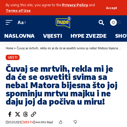
By using this site, you agree to the
Privacy Policy
and
Accept
Terms of Use
.
Aa
NASLOVNA
VIJESTI
HYPE ZVEZDE
SHO
Home
»
Čuvaj se mrtvih, rekla mi je da će se osvetiti svima sa neba! Matora bijesna što joj spominju mrtvu majku i ne daju joj da počiva u miru!
VESTI
Čuvaj se mrtvih, rekla mi je
da će se osvetiti svima sa
neba! Matora bijesna što joj
spominju mrtvu majku i ne
daju joj da počiva u miru!
25.03.2025
VESTI
444 Min Read