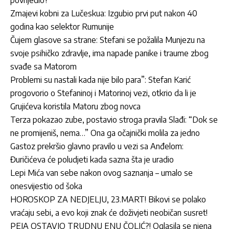
povrijedio?
Zmajevi kobni za Lučeskua: Izgubio prvi put nakon 40
godina kao selektor Rumunije
Čujem glasove sa strane: Stefani se požalila Munjezu na
svoje psihičko zdravlje, ima napade panike i traume zbog
svađe sa Matorom
Problemi su nastali kada nije bilo para”: Stefan Karić
progovorio o Stefaninoj i Matorinoj vezi, otkrio da li je
Grujićeva koristila Matoru zbog novca
Terza pokazao zube, postavio stroga pravila Slađi: “Dok se
ne promijeniš, nema…” Ona ga očajnički molila za jedno
Gastoz prekršio glavno pravilo u vezi sa Anđelom:
Đuričićeva će poludjeti kada sazna šta je uradio
Lepi Mića van sebe nakon ovog saznanja – umalo se
onesvijestio od šoka
HOROSKOP ZA NEDJELJU, 23.MART! Bikovi se polako
vraćaju sebi, a evo koji znak će doživjeti neobičan susret!
PEJA OSTAVIO TRUDNU ENU ČOLIĆ?! Oglasila se njena