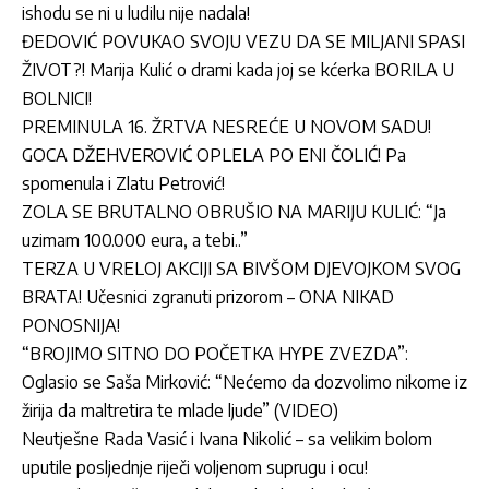
ishodu se ni u ludilu nije nadala!
ĐEDOVIĆ POVUKAO SVOJU VEZU DA SE MILJANI SPASI
ŽIVOT?! Marija Kulić o drami kada joj se kćerka BORILA U
BOLNICI!
PREMINULA 16. ŽRTVA NESREĆE U NOVOM SADU!
GOCA DŽEHVEROVIĆ OPLELA PO ENI ČOLIĆ! Pa
spomenula i Zlatu Petrović!
ZOLA SE BRUTALNO OBRUŠIO NA MARIJU KULIĆ: “Ja
uzimam 100.000 eura, a tebi..”
TERZA U VRELOJ AKCIJI SA BIVŠOM DJEVOJKOM SVOG
BRATA! Učesnici zgranuti prizorom – ONA NIKAD
PONOSNIJA!
“BROJIMO SITNO DO POČETKA HYPE ZVEZDA”:
Oglasio se Saša Mirković: “Nećemo da dozvolimo nikome iz
žirija da maltretira te mlade ljude” (VIDEO)
Neutješne Rada Vasić i Ivana Nikolić – sa velikim bolom
uputile posljednje riječi voljenom suprugu i ocu!