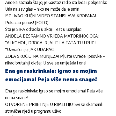
Anđela saznala šta joj je Gastoz radio iza leđa i pobjesnila:
Urla na sav glas – niko ne može da je smiri
ISPLIVAO KUĆNI VIDEO STANISLAVA KROFAKA!
Pokazao ponos! (FOTO)
Šta je SIPA odradila u akciji Test u Banjaluci
ANĐELA BESRAMNO VRIJEĐA MATORINOG OCA:
“ALKOHOL, DROGA, RIJALITI, A TATA TI U RUPI!
“Uzvraćen joj JAK UDARAC!
ZOLA SKOČIO NA MUNJEZA! Pljušte uvrede i psovke –
nikad brutalniji okršaj: U sve se umiješala i ona!
Ena ga raskrinkala: Igrao se mojim
emocijama! Peja više nema snage!
Ena ga raskrinkala: Igrao se mojim emocijama! Peja više
nema snage!
OTVORENE PRIJETNJE U RIJALITIJU! Svi se skamenili,
stravične riječi u programu uživo