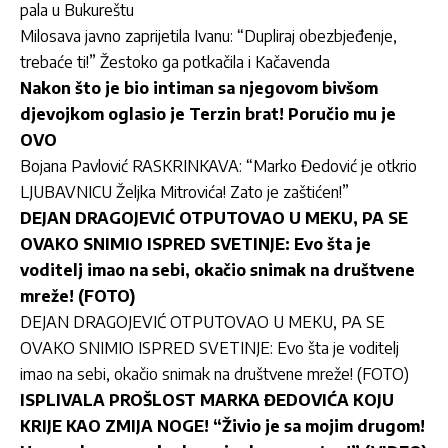
pala u Bukureštu
Milosava javno zaprijetila Ivanu: “Dupliraj obezbjeđenje,
trebaće ti!” Žestoko ga potkačila i Kačavenda
Nakon što je bio intiman sa njegovom bivšom
djevojkom oglasio je Terzin brat! Poručio mu je
OVO
Bojana Pavlović RASKRINKAVA: “Marko Đedović je otkrio
LJUBAVNICU Željka Mitrovića! Zato je zaštićen!”
DEJAN DRAGOJEVIĆ OTPUTOVAO U MEKU, PA SE
OVAKO SNIMIO ISPRED SVETINJE: Evo šta je
voditelj imao na sebi, okačio snimak na društvene
mreže! (FOTO)
DEJAN DRAGOJEVIĆ OTPUTOVAO U MEKU, PA SE
OVAKO SNIMIO ISPRED SVETINJE: Evo šta je voditelj
imao na sebi, okačio snimak na društvene mreže! (FOTO)
ISPLIVALA PROŠLOST MARKA ĐEDOVIĆA KOJU
KRIJE KAO ZMIJA NOGE! “Živio je sa mojim drugom!