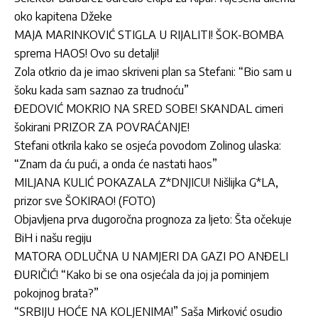
oko kapitena Džeke
MAJA MARINKOVIĆ STIGLA U RIJALITI! ŠOK-BOMBA
sprema HAOS! Ovo su detalji!
Zola otkrio da je imao skriveni plan sa Stefani: “Bio sam u
šoku kada sam saznao za trudnoću”
ĐEDOVIĆ MOKRIO NA SRED SOBE! SKANDAL cimeri
šokirani PRIZOR ZA POVRAĆANJE!
Stefani otkrila kako se osjeća povodom Zolinog ulaska:
“Znam da ću pući, a onda će nastati haos”
MILJANA KULIĆ POKAZALA Z*DNJICU! Nišlijka G*LA,
prizor sve ŠOKIRAO! (FOTO)
Objavljena prva dugoročna prognoza za ljeto: Šta očekuje
BiH i našu regiju
MATORA ODLUČNA U NAMJERI DA GAZI PO ANĐELI
ĐURIČIĆ! “Kako bi se ona osjećala da joj ja pominjem
pokojnog brata?”
“SRBIJU HOĆE NA KOLJENIMA!” Saša Mirković osudio