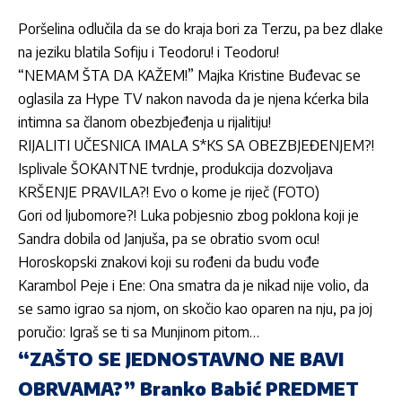
Poršelina odlučila da se do kraja bori za Terzu, pa bez dlake
na jeziku blatila Sofiju i Teodoru! i Teodoru!
“NEMAM ŠTA DA KAŽEM!” Majka Kristine Buđevac se
oglasila za Hype TV nakon navoda da je njena kćerka bila
intimna sa članom obezbjeđenja u rijalitiju!
RIJALITI UČESNICA IMALA S*KS SA OBEZBJEĐENJEM?!
Isplivale ŠOKANTNE tvrdnje, produkcija dozvoljava
KRŠENJE PRAVILA?! Evo o kome je riječ (FOTO)
Gori od ljubomore?! Luka pobjesnio zbog poklona koji je
Sandra dobila od Janjuša, pa se obratio svom ocu!
Horoskopski znakovi koji su rođeni da budu vođe
Karambol Peje i Ene: Ona smatra da je nikad nije volio, da
se samo igrao sa njom, on skočio kao oparen na nju, pa joj
poručio: Igraš se ti sa Munjinom pitom…
“ZAŠTO SE JEDNOSTAVNO NE BAVI
OBRVAMA?” Branko Babić PREDMET