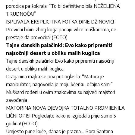
porodica pa šokirala: “To bi definitivno bila NEŽELJENA
TRUDNOĆA!”
ISPLIVALA EKSPLICITNA FOTKA ĐINE DŽINOVIĆ!
Providni bikini zbog koga padaju vilice muškarcima, ne
prestaje da provocira! (FOTO)
Tajne danskih palačinki: Evo kako pripremiti
najsočniji desert u obliku malih kuglica
Tajne danskih palačinki: Evo kako pripremiti najsočniji
desert u obliku malih kuglica
Draganina majka se prvi put oglasila: “Matora je
manipulator, nagovorila je moju kćerku, očajna sam!”
Muškarci rođeni u ovim znakovima su najveći majstori
zavođenja
MATORINA NOVA DJEVOJKA TOTALNO PROMIJENILA
LIČNI OPIS! Pogledajte kako je izgledala prije samo 5
godina! (FOTO)
Umjesto pune kuće, danas je prazna… Bora Santana