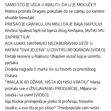
SAMO ŠTO JE UŠLA U RIJALITI, DA LI JE MOGUĆE?!
Matora priznala Dragani, pokušale da se sakriju, pa kamere
uhvatile trenutak!
PREŠAO JE GRANICU, ON MISLI DA JE BAJA NAPOLJU!
Kristina Spalević kipti od bijesa zbog Kristijana, JAVNO MU
ZAPRIJETILA!
ACA LUKAS NAPRAVIO NEZABORAVNO VEČE U
KAFANI “DVA JELENA” U CENTRU BEOGRADA! (VIDEO)
Detalji nesreće u Rajlovcu: Uhapšen vozač koji je usmrtio
pješaka
Dodjela nagrada 3. marta: Ko su favoriti za prestižnog
Oskara
“IMALA JE 83 DŽAKA, NIŠTA JOJ NISU VRATILI” Marija
priznala sve o IŽIVLJAVANJU PRODUKCIJE, Miljana se
suočila i sa ovim! (VIDEO)
Kija Kockar promijenila je preko 8 profesija, trenutno
studira, a evo šta je po struci? “Predosjećala sam nešto