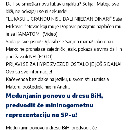
Da li se smješka nova ljubav u rijalitiju? Sofija i Mateja sve
bliži, ne odvajaju se ni sekunde!
“LUKASU U GRANDU NISU DALI NIJEDAN DINAR!” Saša
Mirković: “Novac koji mu je Popović pozajmio naplaćen mu
je sa KAMATOM” (Video)
Sada je sve jasno! Oglasila se Sanjina mama! Iako ona i
Marko ne pronalaze zajednički jezik, pokazala svima da li ih
podržava ili NE! (FOTO)
PRIJAVI SE ZA HYPE ZVEZDE! OSTALO JE JOŠ 5 DANA!
Ovo su sve informacije!
Kačevenda bez dlake na jeziku, u svom stilu urnisala
Matoru, poštedjela nije ni Aneli…
Medunjanin ponovo u dresu BiH,
predvodit će mininogometnu
reprezentaciju na SP-u!
Medunjanin ponovo u dresu BiH, predvodit će