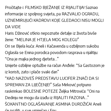
Pročitajte i: FILMSKO BJEŽANJE IZ RIJALITIJA! Saznao
informacije iz spoljnog svijeta, pa RAZVALIO OGRADU,
UZNEMIRUJUĆI KADROVI KOJE GLEDAOCI NISU MOGLI
DA VIDE
Haris Džinović otkrio nepoznate detalje iz života bivše
žene: “MELINA JE HTJELA MOG KOLEGU”
Ori se Bijela kuća: Aneli i Kačavenda u ozbiljnom sukobu
Oglasila se Enina porodica povodom rasprava u rijalitiju:
“Ona je majka jednog djeteta…”
Iznijete ozbiljne optužbe na račun Anđele: “Sa Gastozom je
iz koristi, zato i plače svaki dan”
“KAD NAZOVEŠ PREDSTAVU LUCIFER ZNAČI DA SI
SPREMAN ZA LIJEČENJE!” Saša Mirković potpuno
raskrinkao BOLESNE POTEZE Željka Mitrovića: “Oni na
Dedinju ne mogu da izađu iz RIJALITI FAZONA…”
ŠOKANTNO OGLAŠAVANJE ASMINA DURDŽIĆA! Aneli
će pozliti, u sve umiješao i Enu