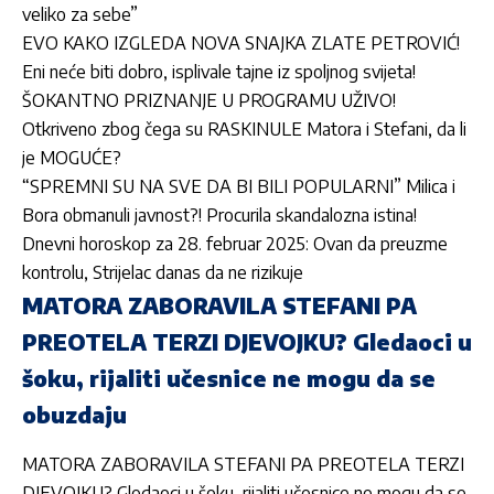
veliko za sebe”
EVO KAKO IZGLEDA NOVA SNAJKA ZLATE PETROVIĆ!
Eni neće biti dobro, isplivale tajne iz spoljnog svijeta!
ŠOKANTNO PRIZNANJE U PROGRAMU UŽIVO!
Otkriveno zbog čega su RASKINULE Matora i Stefani, da li
je MOGUĆE?
“SPREMNI SU NA SVE DA BI BILI POPULARNI” Milica i
Bora obmanuli javnost?! Procurila skandalozna istina!
Dnevni horoskop za 28. februar 2025: Ovan da preuzme
kontrolu, Strijelac danas da ne rizikuje
MATORA ZABORAVILA STEFANI PA
PREOTELA TERZI DJEVOJKU? Gledaoci u
šoku, rijaliti učesnice ne mogu da se
obuzdaju
MATORA ZABORAVILA STEFANI PA PREOTELA TERZI
DJEVOJKU? Gledaoci u šoku, rijaliti učesnice ne mogu da se