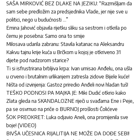
SAŠA MIRKOVIĆ BEZ DLAKE NA JEZIKU: “Razmišljam da
sam sebe predložim za predsjednika Vlade, jer nije sve u
politici, nego u budućnosti …”
Emina Jahović objavila rijetku sliku sa sestrom i otkrila po
čemu je posebna: Samo ona to smije
Milosava udarila zabranu: Stavila katanac na Aleksandru
Kakvu tajnu krije kuća u Brčkom u kojoj je otkriveno 31
dijete pod nadzorom starice?
Ti si isfrustrirana brbljiva krpa: Ivan urnisao Anđelu, ona ušla
u crveno i brutalnim urlikanjem zatresla zidove Bijele kuće!
Ništa od izvinjenja: Gastoz priredio Anđeli novi hladan tuš!
TEŠKO PODNOSI PA MAJKA JE: Miki Dudić otkrio kako
Zlata gleda na SKANDALOZNE riječi u svađama Ene i Peje,
pa se osvrnuo na priče o BURNOJ prošlosti Čolićeve
ŠOK PREOKRET: Luka odjavio Aneli, ona promijenila sve
boje! (VIDEO)
BIVŠA UČESNICA RIJALITIJA NE MOŽE DA DOĐE SEBI!