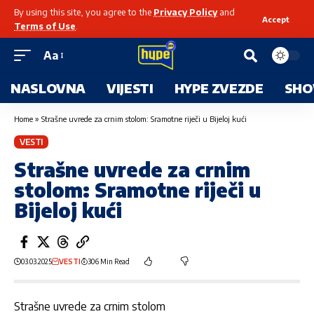
By using this site, you agree to the
Privacy Policy
and
Accept
Terms of Use
.
Aa
NASLOVNA
VIJESTI
HYPE ZVEZDE
SHO
Home
»
Strašne uvrede za crnim stolom: Sramotne riječi u Bijeloj kući
VESTI
Strašne uvrede za crnim
stolom: Sramotne riječi u
Bijeloj kući
03.03.2025
VESTI
306 Min Read
Strašne uvrede za crnim stolom