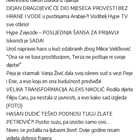
DEJAN DRAGOJEVIĆ ĆE DIO MJESECA PROVESTI BEZ
HRANE I VODE u pustinjama Arabije?! Voditelj Hype TV
sve otkrio!
Hype Zvijezde – POSLJEDNJA ŠANSA ZA PRIJAVU!
Iskoristi je SADA!
Uroš napravio haos u kući odabranih zbog Milice Veličković:
“Ona se ne bavi prostitucijom, Terza ne poštuje ni svoje
dijete!”
Peja je starmali: Vanja Živić dala svoj iskreni sud o vezi Peje
i Ene, a evo koju im ona budućnost predviđa!
VELIKA TRANSFORMACIJA ALEKS NIKOLIĆ: Rodila dijete
Filipu Caru, pa nestala iz javnosti, a evo kako sad izgleda
(FOTO)
HASAN DUDIĆ TEŠKO PODNOSI TUGU ZLATE
PETROVIĆ?! Pustio suzu, pa izustio samo ovo…
Nives se požalila na ljubavni život: Dvije godine nisam
vidjela dobrog frajera