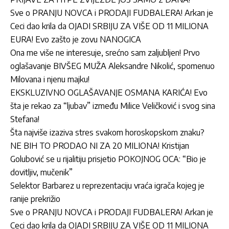
Sve o PRANJU NOVCA i PRODAJI FUDBALERA! Arkan je
Ceci dao krila da OJADI SRBIJU ZA VIŠE OD 11 MILIONA
EURA! Evo zašto je zovu NANOGICA
Ona me više ne interesuje, srećno sam zaljubljen! Prvo
oglašavanje BIVŠEG MUŽA Aleksandre Nikolić, spomenuo
Milovana i njenu majku!
EKSKLUZIVNO OGLAŠAVANJE OSMANA KARIĆA! Evo
šta je rekao za “ljubav” između Milice Veličković i svog sina
Stefana!
Šta najviše izaziva stres svakom horoskopskom znaku?
NE BIH TO PRODAO NI ZA 20 MILIONA! Kristijan
Golubović se u rijalitiju prisjetio POKOJNOG OCA: “Bio je
dovitljiv, mučenik”
Selektor Barbarez u reprezentaciju vraća igrača kojeg je
ranije prekrižio
Sve o PRANJU NOVCA i PRODAJI FUDBALERA! Arkan je
Ceci dao krila da OJADI SRBIJU ZA VIŠE OD 11 MILIONA