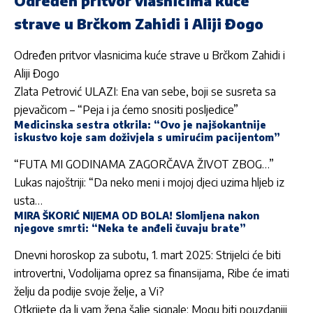
Određen pritvor vlasnicima kuće
strave u Brčkom Zahidi i Aliji Đogo
Određen pritvor vlasnicima kuće strave u Brčkom Zahidi i
Aliji Đogo
Zlata Petrović ULAZI: Ena van sebe, boji se susreta sa
pjevačicom – “Peja i ja ćemo snositi posljedice”
Medicinska sestra otkrila: “Ovo je najšokantnije
iskustvo koje sam doživjela s umirućim pacijentom”
“FUTA MI GODINAMA ZAGORČAVA ŽIVOT ZBOG…”
Lukas najoštriji: “Da neko meni i mojoj djeci uzima hljeb iz
usta…
MIRA ŠKORIĆ NIJEMA OD BOLA! Slomljena nakon
njegove smrti: “Neka te anđeli čuvaju brate”
Dnevni horoskop za subotu, 1. mart 2025: Strijelci će biti
introvertni, Vodolijama oprez sa finansijama, Ribe će imati
želju da podije svoje želje, a Vi?
Otkrijete da li vam žena šalje signale: Mogu biti pouzdaniji