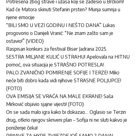
Potresena zbog strave i užasa koji se zadesio u Brčkom!
Kad će Matora skinuti Stefanin prsten? Munja sumnja u
njene emocije
“BILI SMO U VEZI GODINU I NEŠTO DANA” Lukas
progovorio o Danijeli Vranić: “Ne znam zašto sam je
ostavio!” (VIDEO)
Raspisan konkurs za festival Biser Jadrana 2025.
SESTRA MILJANE KULIĆ U STRAHU! Apelovala na HITNU
pomoć, ova situacija je STRAŠNO POTRESLA!
PALO ZVANIČNO POMIRENJE SOFIJE I TERZE! Milici
neće biti dobro kada vidi njihove STRASNE POLJUPCE!
(FOTO)
OVA EMISIJA SE VRAĆA NA MALE EKRANE! Saša
Mirković objavio sjajne vijesti! (FOTO)
On se sada malo igra kako bi dokazao… Oglasio se Terzin
drug, otkrio njegov skriveni plan – Sofija ni ne sluti kakvo je
poniženje čeka!
PRIJAVE ZA HYPE ZVIJEZDE JOŠ SAMO 2 DANA!