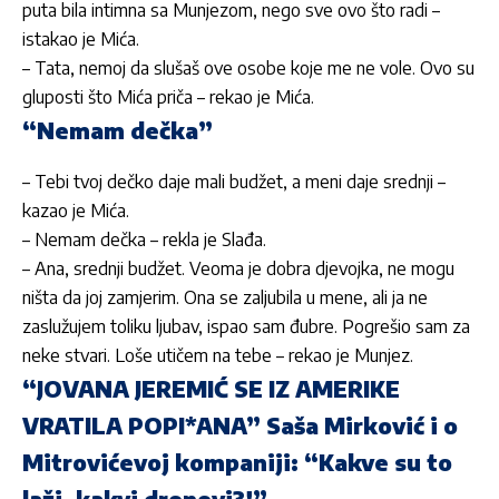
puta bila intimna sa Munjezom, nego sve ovo što radi –
istakao je Mića.
– Tata, nemoj da slušaš ove osobe koje me ne vole. Ovo su
gluposti što Mića priča – rekao je Mića.
“Nemam dečka”
– Tebi tvoj dečko daje mali budžet, a meni daje srednji –
kazao je Mića.
– Nemam dečka – rekla je Slađa.
– Ana, srednji budžet. Veoma je dobra djevojka, ne mogu
ništa da joj zamjerim. Ona se zaljubila u mene, ali ja ne
zaslužujem toliku ljubav, ispao sam đubre. Pogrešio sam za
neke stvari. Loše utičem na tebe – rekao je Munjez.
“JOVANA JEREMIĆ SE IZ AMERIKE
VRATILA POPI*ANA” Saša Mirković i o
Mitrovićevoj kompaniji: “Kakve su to
laži, kakvi dronovi?!”