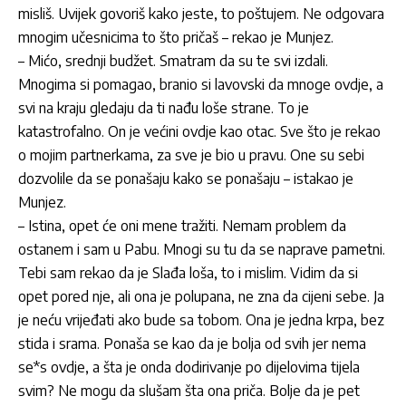
misliš. Uvijek govoriš kako jeste, to poštujem. Ne odgovara
mnogim učesnicima to što pričaš – rekao je Munjez.
– Mićo, srednji budžet. Smatram da su te svi izdali.
Mnogima si pomagao, branio si lavovski da mnoge ovdje, a
svi na kraju gledaju da ti nađu loše strane. To je
katastrofalno. On je većini ovdje kao otac. Sve što je rekao
o mojim partnerkama, za sve je bio u pravu. One su sebi
dozvolile da se ponašaju kako se ponašaju – istakao je
Munjez.
– Istina, opet će oni mene tražiti. Nemam problem da
ostanem i sam u Pabu. Mnogi su tu da se naprave pametni.
Tebi sam rekao da je Slađa loša, to i mislim. Vidim da si
opet pored nje, ali ona je polupana, ne zna da cijeni sebe. Ja
je neću vrijeđati ako bude sa tobom. Ona je jedna krpa, bez
stida i srama. Ponaša se kao da je bolja od svih jer nema
se*s ovdje, a šta je onda dodirivanje po dijelovima tijela
svim? Ne mogu da slušam šta ona priča. Bolje da je pet