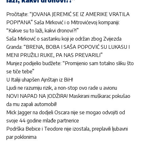
Pročitajte:
“JOVANA JEREMIĆ SE IZ AMERIKE VRATILA
POPI*ANA” Saša Mirković i o Mitrovićevoj kompaniji:
“Kakve su to laži, kakvi dronovi?!”
Saša Mirković o sastanku koji je održan zbog Zvijezda
Granda: “BRENA, BOBA I SAŠA POPOVIĆ SU LUKASU I
MENI PRUŽILI RUKE, PA NAS PREVARILI”
Munjez podijelio budžete: “Promijenio sam totalno sliku što
se tiče tebe”
U Italiji uhapšen Ajnštajn iz BiH!
Ljudi ne razumiju rizik, a non-stop ovo rade u avionu
NOVI NAPAD NA JODŽIRA! Maskirani muškarac pokušao
da mu zapali automobil!
Mick Jagger na dodjeli Oscara nije se mogao odvojiti od
svoje 44 godine mlađe partnerice
Podrška Bebice i Teodore nije izostala, preplavili ljubavni
par poklonima