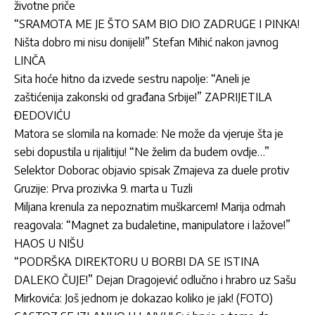
životne priče
“SRAMOTA ME JE ŠTO SAM BIO DIO ZADRUGE I PINKA!
Ništa dobro mi nisu donijeli!” Stefan Mihić nakon javnog
LINČA
Sita hoće hitno da izvede sestru napolje: “Aneli je
zaštićenija zakonski od građana Srbije!” ZAPRIJETILA
ĐEDOVIĆU
Matora se slomila na komade: Ne može da vjeruje šta je
sebi dopustila u rijalitiju! “Ne želim da budem ovdje…”
Selektor Doborac objavio spisak Zmajeva za duele protiv
Gruzije: Prva prozivka 9. marta u Tuzli
Miljana krenula za nepoznatim muškarcem! Marija odmah
reagovala: “Magnet za budaletine, manipulatore i lažove!”
HAOS U NIŠU
“PODRŠKA DIREKTORU U BORBI DA SE ISTINA
DALEKO ČUJE!” Dejan Dragojević odlučno i hrabro uz Sašu
Mirkovića: Još jednom je dokazao koliko je jak! (FOTO)