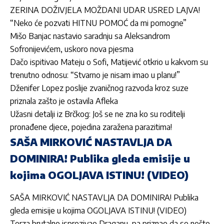
ZERINA DOŽIVJELA MOŽDANI UDAR USRED LAJVA!
“Neko će pozvati HITNU POMOĆ da mi pomogne”
Mišo Banjac nastavio saradnju sa Aleksandrom
Sofronijevićem, uskoro nova pjesma
Dačo ispitivao Mateju o Sofi, Matijević otkrio u kakvom su
trenutno odnosu: “Stvarno je nisam imao u planu!”
Dženifer Lopez poslije zvaničnog razvoda kroz suze
priznala zašto je ostavila Afleka
Užasni detalji iz Brčkog: Još se ne zna ko su roditelji
pronađene djece, pojedina zaražena parazitima!
SAŠA MIRKOVIĆ NASTAVLJA DA
DOMINIRA! Publika gleda emisije u
kojima OGOLJAVA ISTINU! (VIDEO)
SAŠA MIRKOVIĆ NASTAVLJA DA DOMINIRA! Publika
gleda emisije u kojima OGOLJAVA ISTINU! (VIDEO)
Terza brutalno isprozivao Draganu, pa priznao da se nešto