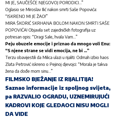
MI JE, SAUČEŠĆE NJEGOVOJ PORODICI…”
Oglasio se Miroslav Ilić nakon smrti Saše Popovića:
“ISKRENO MI JE ŽAO!”
MIRA ŠKORIĆ SKRHANA BOLOM NAKON SMRTI SAŠE
POPOVIĆA! Objavila set zajedničkih fotografija uz
potresan opis: “Dragi Sale, hvala Vam…”
Peju obuzele emocije i priznao da mnogo voli Enu:
“S njene strane se vidi emocija, ne bi …”
Terzu obavijestili da Milica ulazi u rijaliti: Odmah izbio haos
Zlata Petrović iskreno o Pejinoj djevojci: “Morala je takva
žena da dođe mom sinu…”
FILMSKO BJEŽANJE IZ RIJALITIJA!
Saznao informacije iz spoljnog svijeta,
pa RAZVALIO OGRADU, UZNEMIRUJUĆI
KADROVI KOJE GLEDAOCI NISU MOGLI
DA VIDE