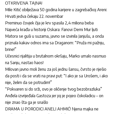
OTKRIVENA TAJNA!
Mile Kitić obilježava 50 godina karijere u zagrebačkoj Areni:
Hrvati jedva čekaju 22. novembar
Preminuo čovjek čija je krv spasila 2,4 miliona beba
Najveća krađa u historiji Oskara: Fanovi Demi Mur ljuti
Matora se guši u suzama, javno se izvinila Janjušu, a onda
priznala kakav odnos ima sa Draganom: “Pruža mi pažnju,
brine!”
Učesnici rijalitija u brutalnom okršaju, Marko umalo nasrnuo
na Sanju, nastao haos!
Milovan javno moli ženu za još jednu šansu, čvrsto je riješio
da posti i da se vrati na pravi put: “I ako je sa Urošem, i ako
nije, želim da se potrudim!”
“Pokvaren si do srži, ovo je oličenje tvog bezobrazluka”
Anđela izvrijeđala Gastoza jer joj je pojeo čokoladicu – on
nije znao šta ga je snašlo
DRAMA U PORODICI ANELI AHMIĆ! Njena majka ne