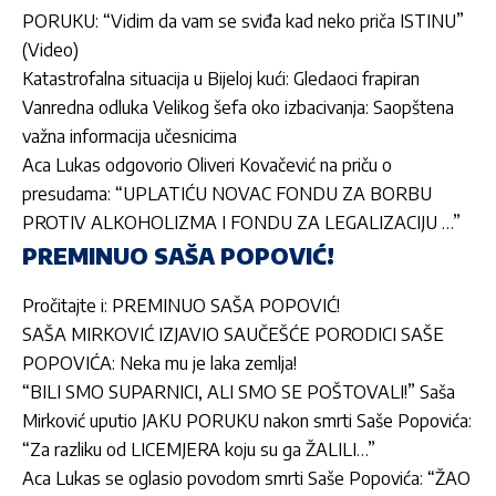
PORUKU: “Vidim da vam se sviđa kad neko priča ISTINU”
(Video)
Katastrofalna situacija u Bijeloj kući: Gledaoci frapiran
Vanredna odluka Velikog šefa oko izbacivanja: Saopštena
važna informacija učesnicima
Aca Lukas odgovorio Oliveri Kovačević na priču o
presudama: “UPLATIĆU NOVAC FONDU ZA BORBU
PROTIV ALKOHOLIZMA I FONDU ZA LEGALIZACIJU …”
PREMINUO SAŠA POPOVIĆ!
Pročitajte i:
PREMINUO SAŠA POPOVIĆ!
SAŠA MIRKOVIĆ IZJAVIO SAUČEŠĆE PORODICI SAŠE
POPOVIĆA: Neka mu je laka zemlja!
“BILI SMO SUPARNICI, ALI SMO SE POŠTOVALI!” Saša
Mirković uputio JAKU PORUKU nakon smrti Saše Popovića:
“Za razliku od LICEMJERA koju su ga ŽALILI…”
Aca Lukas se oglasio povodom smrti Saše Popovića: “ŽAO