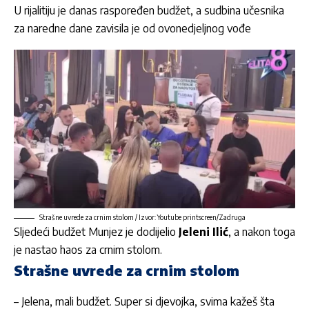
U rijalitiju je danas raspoređen budžet, a sudbina učesnika
za naredne dane zavisila je od ovonedjeljnog vođe
Strašne uvrede za crnim stolom / Izvor: Youtube printscreen/Zadruga
Sljedeći budžet Munjez je dodijelio
Jeleni Ilić
, a nakon toga
je nastao haos za crnim stolom.
Strašne uvrede za crnim stolom
– Jelena, mali budžet. Super si djevojka, svima kažeš šta