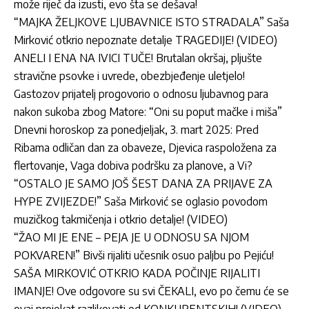
može riječ da izusti, evo šta se dešava!
“MAJKA ŽELJKOVE LJUBAVNICE ISTO STRADALA” Saša
Mirković otkrio nepoznate detalje TRAGEDIJE! (VIDEO)
ANELI I ENA NA IVICI TUČE! Brutalan okršaj, pljušte
stravične psovke i uvrede, obezbjeđenje uletjelo!
Gastozov prijatelj progovorio o odnosu ljubavnog para
nakon sukoba zbog Matore: “Oni su poput mačke i miša”
Dnevni horoskop za ponedjeljak, 3. mart 2025: Pred
Ribama odličan dan za obaveze, Djevica raspoložena za
flertovanje, Vaga dobiva podršku za planove, a Vi?
“OSTALO JE SAMO JOŠ ŠEST DANA ZA PRIJAVE ZA
HYPE ZVIJEZDE!” Saša Mirković se oglasio povodom
muzičkog takmičenja i otkrio detalje! (VIDEO)
“ŽAO MI JE ENE – PEJA JE U ODNOSU SA NJOM
POKVAREN!” Bivši rijaliti učesnik osuo paljbu po Pejiću!
SAŠA MIRKOVIĆ OTKRIO KADA POČINJE RIJALITI
IMANJE! Ove odgovore su svi ČEKALI, evo po čemu će se