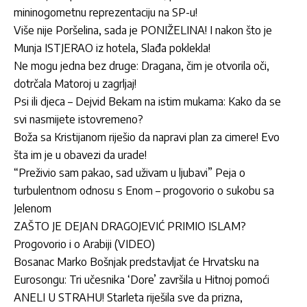
mininogometnu reprezentaciju na SP-u!
Više nije Poršelina, sada je PONIŽELINA! I nakon što je
Munja ISTJERAO iz hotela, Slađa poklekla!
Ne mogu jedna bez druge: Dragana, čim je otvorila oči,
dotrčala Matoroj u zagrljaj!
Psi ili djeca – Dejvid Bekam na istim mukama: Kako da se
svi nasmijete istovremeno?
Boža sa Kristijanom riješio da napravi plan za cimere! Evo
šta im je u obavezi da urade!
“Preživio sam pakao, sad uživam u ljubavi” Peja o
turbulentnom odnosu s Enom – progovorio o sukobu sa
Jelenom
ZAŠTO JE DEJAN DRAGOJEVIĆ PRIMIO ISLAM?
Progovorio i o Arabiji (VIDEO)
Bosanac Marko Bošnjak predstavljat će Hrvatsku na
Eurosongu: Tri učesnika ‘Dore’ završila u Hitnoj pomoći
ANELI U STRAHU! Starleta riješila sve da prizna,