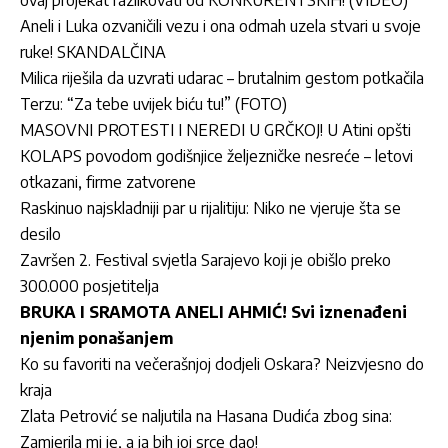
ovaj projekat razlikovati od KONKURENTSKIH! (VIDEO)
Aneli i Luka ozvaničili vezu i ona odmah uzela stvari u svoje
ruke! SKANDALČINA
Milica riješila da uzvrati udarac – brutalnim gestom potkačila
Terzu: “Za tebe uvijek biću tu!” (FOTO)
MASOVNI PROTESTI I NEREDI U GRČKOJ! U Atini opšti
KOLAPS povodom godišnjice željezničke nesreće – letovi
otkazani, firme zatvorene
Raskinuo najskladniji par u rijalitiju: Niko ne vjeruje šta se
desilo
Završen 2. Festival svjetla Sarajevo koji je obišlo preko
300.000 posjetitelja
BRUKA I SRAMOTA ANELI AHMIĆ! Svi iznenađeni
njenim ponašanjem
Ko su favoriti na večerašnjoj dodjeli Oskara? Neizvjesno do
kraja
Zlata Petrović se naljutila na Hasana Dudića zbog sina:
Zamjerila mi je, a ja bih joj srce dao!