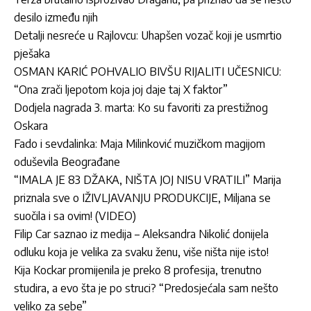
desilo između njih
Detalji nesreće u Rajlovcu: Uhapšen vozač koji je usmrtio
pješaka
OSMAN KARIĆ POHVALIO BIVŠU RIJALITI UČESNICU:
“Ona zrači ljepotom koja joj daje taj X faktor”
Dodjela nagrada 3. marta: Ko su favoriti za prestižnog
Oskara
Fado i sevdalinka: Maja Milinković muzičkom magijom
oduševila Beograđane
“IMALA JE 83 DŽAKA, NIŠTA JOJ NISU VRATILI” Marija
priznala sve o IŽIVLJAVANJU PRODUKCIJE, Miljana se
suočila i sa ovim! (VIDEO)
Filip Car saznao iz medija – Aleksandra Nikolić donijela
odluku koja je velika za svaku ženu, više ništa nije isto!
Kija Kockar promijenila je preko 8 profesija, trenutno
studira, a evo šta je po struci? “Predosjećala sam nešto
veliko za sebe”