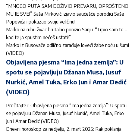
“MNOGO PUTA SAM DOŽIVIO PREVARU, OPROŠTENO
MU JE SVE!” Saša Mirković izjavio saučešće porodici Saše
Popovića i pokazao svoju veličinu!
Marko na rubu živac brutalno ponizio Sanju: “Trpio sam te –
kad te ja spustim nećeš ustati!”
Marko iz Busovače odlično zarađuje loveći žabe noću u šumi
(VIDEO)
Objavljena pjesma “Ima jedna zemlja”: U
spotu se pojavljuju Džanan Musa, Jusuf
Nurkić, Amel Tuka, Erko Jun i Amar Dedić
(VIDEO)
Pročitajte i:
Objavljena pjesma “Ima jedna zemlja”: U spotu
se pojavljuju Džanan Musa, Jusuf Nurkić, Amel Tuka, Erko
Jun i Amar Dedić (VIDEO)
Dnevni horoskop za nedjelju, 2. mart 2025: Rak poklanja