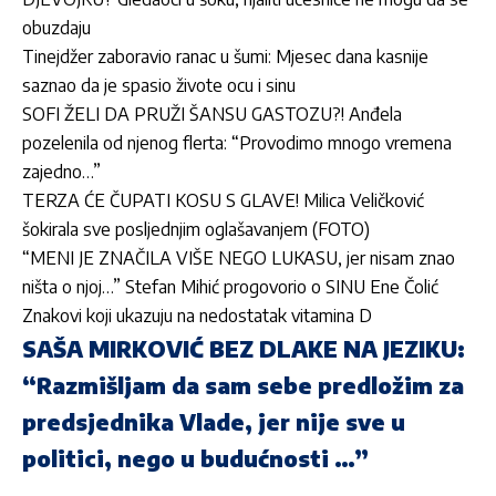
obuzdaju
Tinejdžer zaboravio ranac u šumi: Mjesec dana kasnije
saznao da je spasio živote ocu i sinu
SOFI ŽELI DA PRUŽI ŠANSU GASTOZU?! Anđela
pozelenila od njenog flerta: “Provodimo mnogo vremena
zajedno…”
TERZA ĆE ČUPATI KOSU S GLAVE! Milica Veličković
šokirala sve posljednjim oglašavanjem (FOTO)
“MENI JE ZNAČILA VIŠE NEGO LUKASU, jer nisam znao
ništa o njoj…” Stefan Mihić progovorio o SINU Ene Čolić
Znakovi koji ukazuju na nedostatak vitamina D
SAŠA MIRKOVIĆ BEZ DLAKE NA JEZIKU:
“Razmišljam da sam sebe predložim za
predsjednika Vlade, jer nije sve u
politici, nego u budućnosti …”