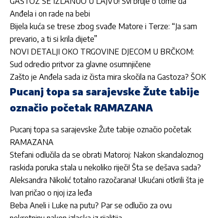
GASTOZ SE IZLANUO U LAJVU! Svi bruje o tome da
Anđela i on rade na bebi
Bijela kuća se trese zbog svađe Matore i Terze: “Ja sam
prevario, a ti si krila dijete”
NOVI DETALJI OKO TRGOVINE DJECOM U BRČKOM:
Sud odredio pritvor za glavne osumnjičene
Zašto je Anđela sada iz čista mira skočila na Gastoza? ŠOK
Pucanj topa sa sarajevske Žute tabije
označio početak RAMAZANA
Pucanj topa sa sarajevske Žute tabije označio početak
RAMAZANA
Stefani odlučila da se obrati Matoroj: Nakon skandaloznog
raskida poruka stala u nekoliko riječi! Šta se dešava sada?
Aleksandra Nikolić totalno razočarana! Ukućani otkrili šta je
Ivan pričao o njoj iza leđa
Beba Aneli i Luke na putu? Par se odlučio za ovu
nekretninu nakon izlaska iz rijalitija