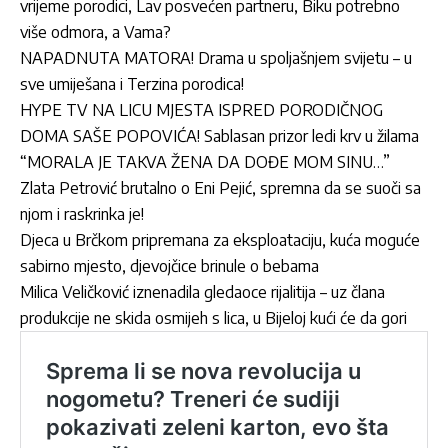
vrijeme porodici, Lav posvećen partneru, Biku potrebno
više odmora, a Vama?
NAPADNUTA MATORA! Drama u spoljašnjem svijetu – u
sve umiješana i Terzina porodica!
HYPE TV NA LICU MJESTA ISPRED PORODIČNOG
DOMA SAŠE POPOVIĆA! Sablasan prizor ledi krv u žilama
“MORALA JE TAKVA ŽENA DA DOĐE MOM SINU…”
Zlata Petrović brutalno o Eni Pejić, spremna da se suoči sa
njom i raskrinka je!
Djeca u Brčkom pripremana za eksploataciju, kuća moguće
sabirno mjesto, djevojčice brinule o bebama
Milica Veličković iznenadila gledaoce rijalitija – uz člana
produkcije ne skida osmijeh s lica, u Bijeloj kući će da gori