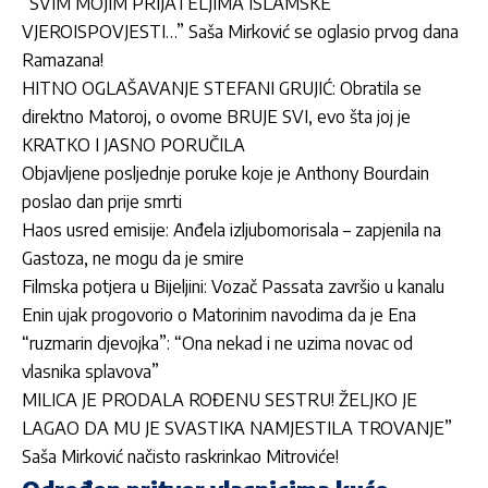
“SVIM MOJIM PRIJATELJIMA ISLAMSKE
VJEROISPOVJESTI…” Saša Mirković se oglasio prvog dana
Ramazana!
HITNO OGLAŠAVANJE STEFANI GRUJIĆ: Obratila se
direktno Matoroj, o ovome BRUJE SVI, evo šta joj je
KRATKO I JASNO PORUČILA
Objavljene posljednje poruke koje je Anthony Bourdain
poslao dan prije smrti
Haos usred emisije: Anđela izljubomorisala – zapjenila na
Gastoza, ne mogu da je smire
Filmska potjera u Bijeljini: Vozač Passata završio u kanalu
Enin ujak progovorio o Matorinim navodima da je Ena
“ruzmarin djevojka”: “Ona nekad i ne uzima novac od
vlasnika splavova”
MILICA JE PRODALA ROĐENU SESTRU! ŽELJKO JE
LAGAO DA MU JE SVASTIKA NAMJESTILA TROVANJE”
Saša Mirković načisto raskrinkao Mitroviće!