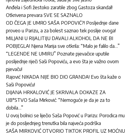
Anđela i Sofi žestoko zaratile zbog Gastoza skandal!
Otkrivena prevara SVE SE SAZNALO
OD ČEGA JE UMRO SAŠA POPOVIĆ?! Posljednje dane
proveo u Parizu, a za bolest saznao tek poslije ovoga!
MILJANI U RIJALITIJU DAVALI ALKOHOL DA NE BI
POBJEGLA! Njena Marija sve otkrila: “Malo je falilo da…”
“LEGENDE NE UMIRU” Poznate pjevačice uputile
poslijednje riječi Saši Popoviću, a evo šta je važno ovom
pjevaču!
Rajović NIKADA NIJE BIO DIO GRANDA! Evo šta kaže o
Saši Popoviću!
DIJANA HRKALOVIĆ JE SKRIVALA DOKAZE ZA
UB*STVO Saša Mirković: “Nemoguće je da je za to
dobila…”
U ovoj bolnici se liječio Saša Popović u Parizu: Porodica mu
je do posljednjeg trenutka bila najveća podrška
SAŠA MIRKOVIĆ OTVORIO TIKTOK PROFIL UZ MOĆNU