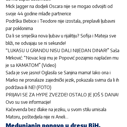
Mick Jagger na dodjeli Oscara nije se mogao odvojiti od
svoje 44 godine mlađe partnerice
Podrška Bebice i Teodore nije izostala, preplavili ljubavni
par poklonima
Da li se smješka nova ljubav u rijalitiju? Sofija i Mateja sve
bliži, ne odvajaju se ni sekunde!
“LUKASU U GRANDU NISU DALI NIJEDAN DINAR!” Saša
Mirković: “Novac koji mu je Popović pozajmio naplaćen mu
je sa KAMATOM” (Video)
Sada je sve jasno! Oglasila se Sanjina mama! Iako ona i
Marko ne pronalaze zajednički jezik, pokazala svima da li ih
podržava ili NE! (FOTO)
PRIJAVI SE ZA HYPE ZVEZDE! OSTALO JE JOŠ 5 DANA!
Ovo su sve informacije!
Kačevenda bez dlake na jeziku, u svom stilu urnisala
Matoru, poštedjela nije ni Aneli…
Medunjanin ponovo u dresu BiH,