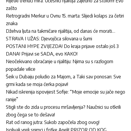
Rijetki trenuci mira: Učesnici rijalitija zajedno za stolom! Evo
zašto
Retrogradni Merkur u Ovnu 15. marta: Slijedi kolaps za četiri
znaka
Džehva ljuta na takmičare rijalitija, od danas će morati…
STRAVA I UŽAS: Djevojčica silovana u šumi
POSTANI HYPE ZVIJEZDA! Do kraja prijave ostalo još 3
DANA! Prijavi se SADA, evo KAKO!
Neočekivano obraćanje u rijalitiju: Njima su s razlogom
popadale vilice
Šeik u Dubaiju poludio za Majom, a Taki sav ponosan: Sve
grmi kada se moja ćerka pojavi!
Nikad iskrenija ispovijest Sofije: “Moje emocije su jače nego
ranije”
Stigli ste do zida u procesu mršavljenja? Naučnici su otkrili
zbog čega se to dešava!
Rat od ranog jutra: Sukob započela zbog ovog!
Isplivali vreli snimci i fotke Aneli! PRIZOR OD KOG