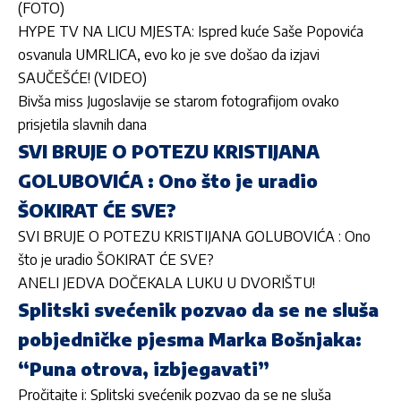
(FOTO)
HYPE TV NA LICU MJESTA: Ispred kuće Saše Popovića
osvanula UMRLICA, evo ko je sve došao da izjavi
SAUČEŠĆE! (VIDEO)
Bivša miss Jugoslavije se starom fotografijom ovako
prisjetila slavnih dana
SVI BRUJE O POTEZU KRISTIJANA
GOLUBOVIĆA : Ono što je uradio
ŠOKIRAT ĆE SVE?
SVI BRUJE O POTEZU KRISTIJANA GOLUBOVIĆA : Ono
što je uradio ŠOKIRAT ĆE SVE?
ANELI JEDVA DOČEKALA LUKU U DVORIŠTU!
Splitski svećenik pozvao da se ne sluša
pobjedničke pjesma Marka Bošnjaka:
“Puna otrova, izbjegavati”
Pročitajte i:
Splitski svećenik pozvao da se ne sluša