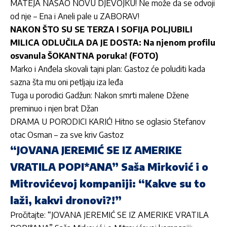
MATEJA NAŠAO NOVU DJEVOJKU! Ne može da se odvoji
od nje – Ena i Aneli pale u ZABORAV!
NAKON ŠTO SU SE TERZA I SOFIJA POLJUBILI
MILICA ODLUČILA DA JE DOSTA: Na njenom profilu
osvanula ŠOKANTNA poruka! (FOTO)
Marko i Anđela skovali tajni plan: Gastoz će poluditi kada
sazna šta mu oni petljaju iza leđa
Tuga u porodici Gadžun: Nakon smrti malene Džene
preminuo i njen brat Džan
DRAMA U PORODICI KARIĆ! Hitno se oglasio Stefanov
otac Osman – za sve kriv Gastoz
“JOVANA JEREMIĆ SE IZ AMERIKE
VRATILA POPI*ANA” Saša Mirković i o
Mitrovićevoj kompaniji: “Kakve su to
laži, kakvi dronovi?!”
Pročitajte:
“JOVANA JEREMIĆ SE IZ AMERIKE VRATILA