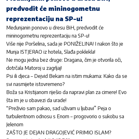
predvodit će mininogometnu
reprezentaciju na SP-u!
Medunjanin ponovo u dresu BiH, predvodit će
mininogometnu reprezentaciju na SP-u!
Više nije Poršelina, sada je PONIŽELINA! I nakon što je
Munja ISTJERAO iz hotela, Slađa poklekla!
Ne mogu jedna bez druge: Dragana, čim je otvorila oči,
dotrčala Matoroj u zagrljaj!
Psi ili djeca – Dejvid Bekam na istim mukama: Kako da se
svi nasmijete istovremeno?
Boža sa Kristijanom riješio da napravi plan za cimere! Evo
šta im je u obavezi da urade!
“Preživio sam pakao, sad uživam u ljubavi” Peja o
turbulentnom odnosu s Enom – progovorio o sukobu sa
Jelenom
ZAŠTO JE DEJAN DRAGOJEVIĆ PRIMIO ISLAM?