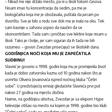
– Nikad me nije držalo mesto, pa ni u školi tokom časova.
Nisam imao tu koncentraciju da sedim, pa me je
biologičarka koja me je obožavala, puštala da jurcam po
dvorištu. Sve je bilo u redu sve dok me je inala na oku. Tek
sam kasnije u zatvoru uspeo da naučim da se
skoncentrišem. Tada sam i pročitao sve lektire koje nisam u
školi. Tako je i bolje, jer sam siguran da ih tada ne bih
razumeo. – govori Zvezdan prisećajući se školskih dana.
GODIŠNJICA NOĆI KOJA MU JE ZAPEČATILA
SUDBINU!
Slavnić je govorio o 1998. godini koja mu je promijenila život
kada je dobio zatvorsku kaznu od 10 godina nakon što je
usmrtio Olivera Jovanovića ispred noćnog kluba “Četiri
sobe”. U predstojećoj emisiji gledaćete Slavnića prvi put
nakon 27 godina na mjestu zločina.
Naime, na godišnjicu ubistva, Zvezdan je sa ekipom Hype
televizije otišao na mesto na kojem je 1998. godine bio klub
“Četiri sobe“, sada ga, međutim više nema.