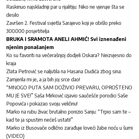
Raskinuo najskladniji par u rijalitiju: Niko ne vjeruje šta se
desilo
Završen 2. Festival svjetla Sarajevo koji je obišlo preko
300.000 posjetitelja
BRUKA I SRAMOTA ANELI AHMIĆ! Svi iznenađeni
njenim ponašanjem
Ko su favoriti na večerašnjoj dodjeli Oskara? Neizvjesno do
kraja
Zlata Petrović se naljutila na Hasana Dudića zbog sina:
Zamjerila mi je, a ja bih joj srce dao!
“MNOGO PUTA SAM DOŽIVIO PREVARU, OPROŠTENO
MU JE SVE!” Saša Mirković izjavio saučešće porodici Saše
Popovića i pokazao svoju veličinu!
Marko na rubu živac brutalno ponizio Sanju: “Trpio sam te –
kad te ja spustim nećeš ustati!”
Marko iz Busovače odlično zarađuje loveći žabe noću u šumi
(VIDEO)