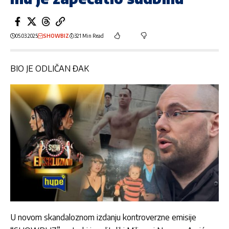
05.03.2025
SHOWBIZ
321 Min Read
BIO JE ODLIČAN ĐAK
U novom skandaloznom izdanju kontroverzne emisije