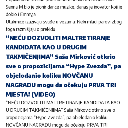
Senna M bio je pionir dance muzike, danas je inovator koji je
dobio i Emmyja
Utakmice izazivaju svađe u vezama: Neki mladi parovi zbog
toga razmišljaju o prekidu
“NEĆU DOZVOLITI MALTRETIRANJE
KANDIDATA KAO U DRUGIM
TAKMIČENJIMA” Saša Mirković otkrio
sve o propozicijama “Hype Zvezda”, pa
objelodanio koliku NOVČANU
NAGRADU mogu da očekuju PRVA TRI
MJESTA! (VIDEO)
“NEĆU DOZVOLITI MALTRETIRANJE KANDIDATA KAO
U DRUGIM TAKMIČENJIMA” Saša Mirković otkrio sve o
propozicijama “Hype Zvezda”, pa objelodanio koliku
NOVČANU NAGRADU mogu da očekuju PRVA TRI