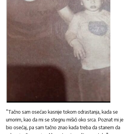
”Tačno sam osećao kasnije tokom odrastanja, kada se
umorim, kao da mi se stegnu mišići oko srca. Poznat mi je
bio osećaj, pa sam tačno znao kada treba da stanem da