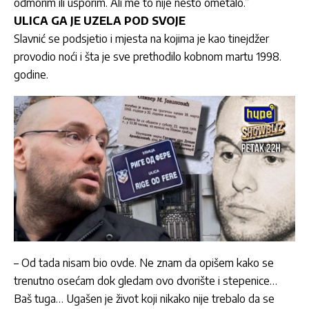
odmorim ili usporim. Ali me to nije nešto ometalo.”
ULICA GA JE UZELA POD SVOJE
Slavnić se podsjetio i mjesta na kojima je kao tinejdžer
provodio noći i šta je sve prethodilo kobnom martu 1998.
godine.
– Od tada nisam bio ovde. Ne znam da opišem kako se
trenutno osećam dok gledam ovo dvorište i stepenice…
Baš tuga… Ugašen je život koji nikako nije trebalo da se