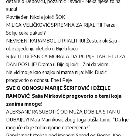
detalje o Đedoviću, pozajmici i svađi – Neka riješe to na
sudu!
Povrijeđen Nikola Jokić! ŠOK
MILICA VELIČKOVIĆ SPREMNA ZA RIJALITI! Terzu i
Sofiju čeka pakao!?
NEVIĐENI KARAMBOL U RIJALITIJU! Žestok okršaju –
obezbjeđenje uletjelo u Bijelu kuću
RIJALITI UČESNICA MORALA DA POPIJE TABLETU ZA
DAN POSLIJE! Drama u Bijeloj kući: “Zini da vidim…”
Ne vidimo je kao snajku ni mama ni ja: Miki Dudić
progovorio o odnosu Ene i Peje
SVE O ODNOSU MARIJE ŠERIFOVIĆ I DŽEJLE
RAMOVIĆ! Saša Mirković progovorio o temi koja
zanima mnoge!
ALEKSANDRA SUBOTIĆ OD MUŽA DOBILA STAN U
DUBAIJU?! Maja Marinković zbog toga otišla tamo: “Da li je
moguće da je toliko njome opterećena?”
Popularnost stekao pod imenom Senad od Bosne: Kao