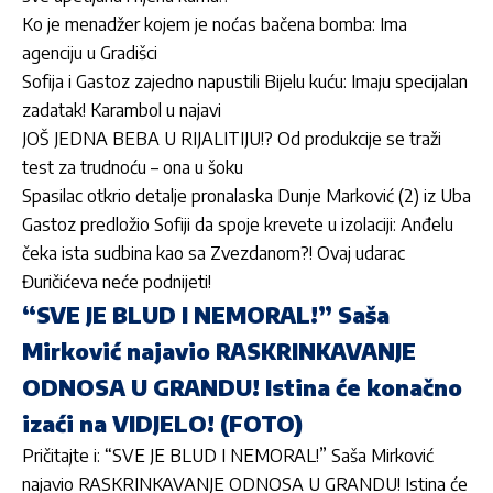
Ko je menadžer kojem je noćas bačena bomba: Ima
agenciju u Gradišci
Sofija i Gastoz zajedno napustili Bijelu kuću: Imaju specijalan
zadatak! Karambol u najavi
JOŠ JEDNA BEBA U RIJALITIJU!? Od produkcije se traži
test za trudnoću – ona u šoku
Spasilac otkrio detalje pronalaska Dunje Marković (2) iz Uba
Gastoz predložio Sofiji da spoje krevete u izolaciji: Anđelu
čeka ista sudbina kao sa Zvezdanom?! Ovaj udarac
Đuričićeva neće podnijeti!
“SVE JE BLUD I NEMORAL!” Saša
Mirković najavio RASKRINKAVANJE
ODNOSA U GRANDU! Istina će konačno
izaći na VIDJELO! (FOTO)
Pričitajte i:
“SVE JE BLUD I NEMORAL!” Saša Mirković
najavio RASKRINKAVANJE ODNOSA U GRANDU! Istina će