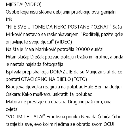
MJESTA! (VIDEO)
Osobe koje nisu sklone debljanju praktikuju ovaj genijalni
trik
“NIJE SVE U TOME DA NEKO POSTANE POZNAT” Saša
Mirković nastavio sa raskrinkavanjem: “Roditelji, pazite gdje
prijavljujete svoju djecu!” (VIDEO)
Na šta je Maja Marinković potrošila 20.000 eurića!
Hitan slučaj: Dječak pozvao policiju i tražio im krofne, a onda
je nastala najslađa fotografija
Isplivala prepiska koja DOKAZUJE da su Munjezu slali da će
postati OTAC! CRNO NA BIJELO (FOTO)
Brodijeva djevojka reagirala na poljubac Hale Beri na dodjeli
Oskara: Kako muškarcu uskratiti taj poljubac
Matora ne prestaje da obasipa Draganu pažnjom, ona
cvjeta!
“VOLIM TE TATA!” Emotivna poruka Nenada Ćubića Ćube
raznježila sve, evo kojim riječima se obratio svom OCU!