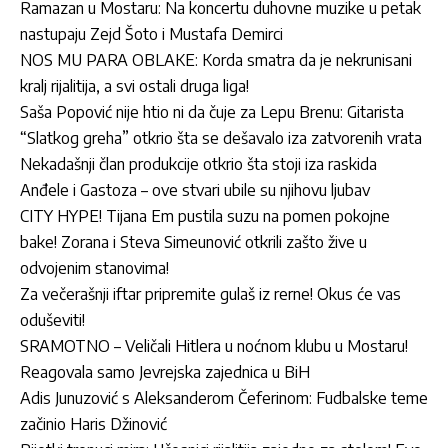
Ramazan u Mostaru: Na koncertu duhovne muzike u petak
nastupaju Zejd Šoto i Mustafa Demirci
NOS MU PARA OBLAKE: Korda smatra da je nekrunisani
kralj rijalitija, a svi ostali druga liga!
Saša Popović nije htio ni da čuje za Lepu Brenu: Gitarista
“Slatkog greha” otkrio šta se dešavalo iza zatvorenih vrata
Nekadašnji član produkcije otkrio šta stoji iza raskida
Anđele i Gastoza – ove stvari ubile su njihovu ljubav
CITY HYPE! Tijana Em pustila suzu na pomen pokojne
bake! Zorana i Steva Simeunović otkrili zašto žive u
odvojenim stanovima!
Za večerašnji iftar pripremite gulaš iz rerne! Okus će vas
oduševiti!
SRAMOTNO – Veličali Hitlera u noćnom klubu u Mostaru!
Reagovala samo Jevrejska zajednica u BiH
Adis Junuzović s Aleksanderom Čeferinom: Fudbalske teme
začinio Haris Džinović