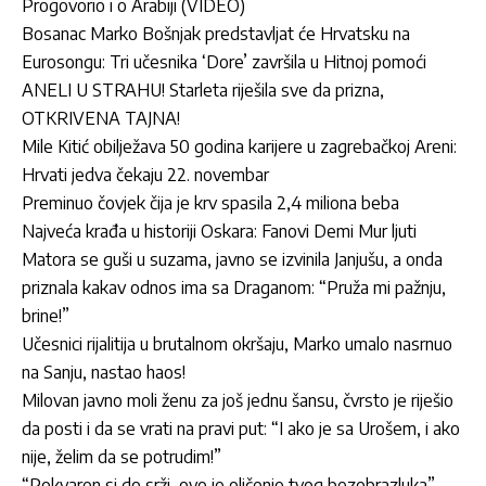
Progovorio i o Arabiji (VIDEO)
Bosanac Marko Bošnjak predstavljat će Hrvatsku na
Eurosongu: Tri učesnika ‘Dore’ završila u Hitnoj pomoći
ANELI U STRAHU! Starleta riješila sve da prizna,
OTKRIVENA TAJNA!
Mile Kitić obilježava 50 godina karijere u zagrebačkoj Areni:
Hrvati jedva čekaju 22. novembar
Preminuo čovjek čija je krv spasila 2,4 miliona beba
Najveća krađa u historiji Oskara: Fanovi Demi Mur ljuti
Matora se guši u suzama, javno se izvinila Janjušu, a onda
priznala kakav odnos ima sa Draganom: “Pruža mi pažnju,
brine!”
Učesnici rijalitija u brutalnom okršaju, Marko umalo nasrnuo
na Sanju, nastao haos!
Milovan javno moli ženu za još jednu šansu, čvrsto je riješio
da posti i da se vrati na pravi put: “I ako je sa Urošem, i ako
nije, želim da se potrudim!”
“Pokvaren si do srži, ovo je oličenje tvog bezobrazluka”