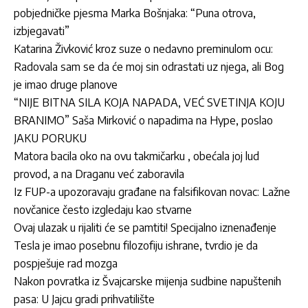
pobjedničke pjesma Marka Bošnjaka: “Puna otrova,
izbjegavati”
Katarina Živković kroz suze o nedavno preminulom ocu:
Radovala sam se da će moj sin odrastati uz njega, ali Bog
je imao druge planove
“NIJE BITNA SILA KOJA NAPADA, VEĆ SVETINJA KOJU
BRANIMO” Saša Mirković o napadima na Hype, poslao
JAKU PORUKU
Matora bacila oko na ovu takmičarku , obećala joj lud
provod, a na Draganu već zaboravila
Iz FUP-a upozoravaju građane na falsifikovan novac: Lažne
novčanice često izgledaju kao stvarne
Ovaj ulazak u rijaliti će se pamtiti! Specijalno iznenađenje
Tesla je imao posebnu filozofiju ishrane, tvrdio je da
pospješuje rad mozga
Nakon povratka iz Švajcarske mijenja sudbine napuštenih
pasa: U Jajcu gradi prihvatilište