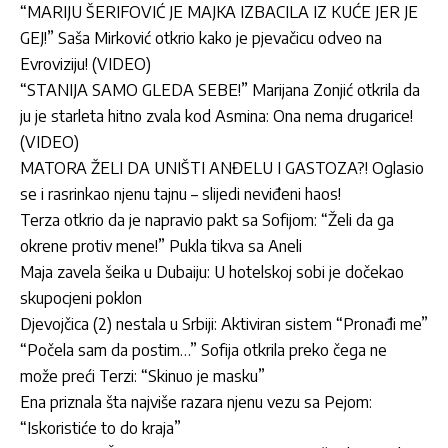
“MARIJU ŠERIFOVIĆ JE MAJKA IZBACILA IZ KUĆE JER JE
GEJ!” Saša Mirković otkrio kako je pjevačicu odveo na
Evroviziju! (VIDEO)
“STANIJA SAMO GLEDA SEBE!” Marijana Zonjić otkrila da
ju je starleta hitno zvala kod Asmina: Ona nema drugarice!
(VIDEO)
MATORA ŽELI DA UNIŠTI ANĐELU I GASTOZA?! Oglasio
se i rasrinkao njenu tajnu – slijedi neviđeni haos!
Terza otkrio da je napravio pakt sa Sofijom: “Želi da ga
okrene protiv mene!” Pukla tikva sa Aneli
Maja zavela šeika u Dubaiju: U hotelskoj sobi je dočekao
skupocjeni poklon
Djevojčica (2) nestala u Srbiji: Aktiviran sistem “Pronađi me”
“Počela sam da postim…” Sofija otkrila preko čega ne
može preći Terzi: “Skinuo je masku”
Ena priznala šta najviše razara njenu vezu sa Pejom:
“Iskoristiće to do kraja”