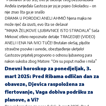
Anđela izvrijeđala Gastoza jer joj je pojeo čokoladicu – on
nije znao šta ga je snašlo
DRAMA U PORODICI ANELI AHMIĆ! Njena majka ne
može riječ da izusti, evo šta se dešava!
“MAJKA ŽELJKOVE LJUBAVNICE ISTO STRADALA” Saša
Mirković otkrio nepoznate detalje TRAGEDIJE! (VIDEO)
ANELI I ENA NA IVICI TUČE! Brutalan okršaj, pljušte
stravične psovke i uvrede, obezbjeđenje uletjelo!
Gastozov prijatelj progovorio o odnosu ljubavnog para
nakon sukoba zbog Matore: “Oni su poput mačke i miša”
Dnevni horoskop za ponedjeljak, 3.
mart 2025: Pred Ribama odličan dan za
obaveze, Djevica raspoložena za
flertovanje, Vaga dobiva podršku za
planove, a Vi?