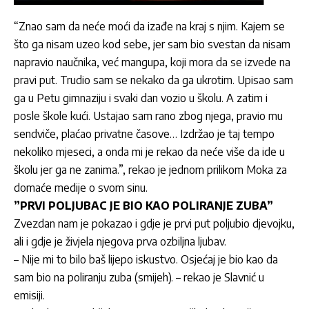
“Znao sam da neće moći da izađe na kraj s njim. Kajem se
što ga nisam uzeo kod sebe, jer sam bio svestan da nisam
napravio naučnika, već mangupa, koji mora da se izvede na
pravi put. Trudio sam se nekako da ga ukrotim. Upisao sam
ga u Petu gimnaziju i svaki dan vozio u školu. A zatim i
posle škole kući. Ustajao sam rano zbog njega, pravio mu
sendviče, plaćao privatne časove… Izdržao je taj tempo
nekoliko mjeseci, a onda mi je rekao da neće više da ide u
školu jer ga ne zanima.”, rekao je jednom prilikom Moka za
domaće medije o svom sinu.
”PRVI POLJUBAC JE BIO KAO POLIRANJE ZUBA”
Zvezdan nam je pokazao i gdje je prvi put poljubio djevojku,
ali i gdje je živjela njegova prva ozbiljna ljubav.
– Nije mi to bilo baš lijepo iskustvo. Osjećaj je bio kao da
sam bio na poliranju zuba (smijeh). – rekao je Slavnić u
emisiji.