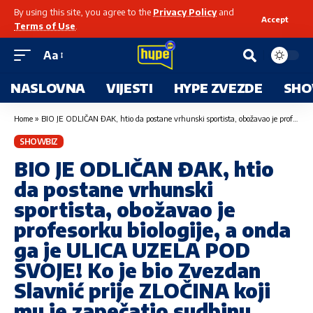
By using this site, you agree to the
Privacy Policy
and
Accept
Terms of Use
.
Aa
NASLOVNA
VIJESTI
HYPE ZVEZDE
SHO
Home
»
BIO JE ODLIČAN ĐAK, htio da postane vrhunski sportista, obožavao je profesorku biologije, a onda ga je ULICA UZELA POD SVOJE! Ko je bio Zvezdan Slavnić prije ZLOČINA koji mu je zapečatio sudbinu
SHOWBIZ
BIO JE ODLIČAN ĐAK, htio
da postane vrhunski
sportista, obožavao je
profesorku biologije, a onda
ga je ULICA UZELA POD
SVOJE! Ko je bio Zvezdan
Slavnić prije ZLOČINA koji
mu je zapečatio sudbinu