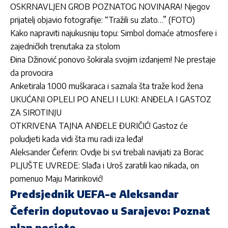
OSKRNAVLJEN GROB POZNATOG NOVINARA! Njegov
prijatelj objavio fotografije: “Tražili su zlato…” (FOTO)
Kako napraviti najukusniju topu: Simbol domaće atmosfere i
zajedničkih trenutaka za stolom
Đina Džinović ponovo šokirala svojim izdanjem! Ne prestaje
da provocira
Anketirala 1.000 muškaraca i saznala šta traže kod žena
UKUĆANI OPLELI PO ANELI I LUKI: ANĐELA I GASTOZ
ZA SIROTINJU
OTKRIVENA TAJNA ANĐELE ĐURIČIĆ! Gastoz će
poludjeti kada vidi šta mu radi iza leđa!
Aleksander Čeferin: Ovdje bi svi trebali navijati za Borac
PLJUŠTE UVREDE: Slađa i Uroš zaratili kao nikada, on
pomenuo Maju Marinković!
Predsjednik UEFA-e Aleksandar
Čeferin doputovao u Sarajevo: Poznat
plan posjete