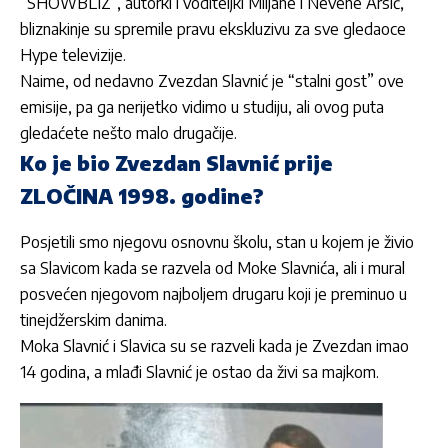
“SHOWBLIZ”, autorki i voditeljki Miljane i Nevene Arsić,
bliznakinje su spremile pravu ekskluzivu za sve gledaoce
Hype televizije.
Naime, od nedavno Zvezdan Slavnić je “stalni gost” ove
emisije, pa ga nerijetko vidimo u studiju, ali ovog puta
gledaćete nešto malo drugačije.
Ko je bio Zvezdan Slavnić prije
ZLOČINA 1998. godine?
Posjetili smo njegovu osnovnu školu, stan u kojem je živio
sa Slavicom kada se razvela od Moke Slavnića, ali i mural
posvećen njegovom najboljem drugaru koji je preminuo u
tinejdžerskim danima.
Moka Slavnić i Slavica su se razveli kada je Zvezdan imao
14 godina, a mlađi Slavnić je ostao da živi sa majkom.