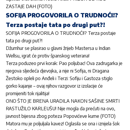
ZASTAJE DAH (FOTO)
SOFIJA PROGOVORILA O TRUDNOĆI!?
Terza postaje tata po drugi put?!
SOFIJA PROGOVORILA O TRUDNOĆI!? Terza postaje
tata po drugi put?!
Džumhur se plasirao u glavni žrijeb Mastersa u Indian
Wellsu, igrat će protiv španskog veterana!
Terza poduzeo prvi korak: Pao poljubac! Ova zadrugarka je
njegova sljedeća djevojka, a nije ni Sofija, ni Dragana
Žestoko opleli po Anđeli i Terzi: Sofiju i Gastoza stiglo
gorko kajanje – ovaj njihov razgovor iz izolacije će
promijeniti tok rijalitija!
ONO ŠTO JE BRENA URADILA NAKON SAŠINE SMRTI
RASTUŽILO KARLEUŠU! Nije mogla da prećuti na ovo,
javnost bijesna zbog poteza Popovićeve kume (FOTO)
Matora mu je poljuljala kavez! Oglasila se ona i iznijela šok