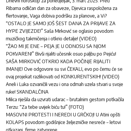
Dnevni horoskop za ponedjeljak, 3. mart 2025: Pred
Ribama odličan dan za obaveze, Djevica raspoložena za
flertovanje, Vaga dobiva podršku za planove, a Vi?
“OSTALO JE SAMO JOŠ ŠEST DANA ZA PRIJAVE ZA
HYPE ZVIJEZDE!” Saša Mirković se oglasio povodom
muzičkog takmičenja i otkrio detalje! (VIDEO)
“ŽAO MI JE ENE – PEJA JE U ODNOSU SA NJOM
POKVAREN!” Bivši rijaliti učesnik osuo paljbu po Pejiću!
SAŠA MIRKOVIĆ OTKRIO KADA POČINJE RIJALITI
IMANJE! Ove odgovore su svi ČEKALI, evo po čemu će se
ovaj projekat razlikovati od KONKURENTSKIH! (VIDEO)
Aneli i Luka ozvaničili vezu i ona odmah uzela stvari u svoje
ruke! SKANDALČINA
Milica riješila da uzvrati udarac – brutalnim gestom potkačila
Terzu: “Za tebe uvijek biću tu!” (FOTO)
MASOVNI PROTESTI I NEREDI U GRČKOJ! U Atini opšti
KOLAPS povodom godišnjice
željezničke nesreće – letovi
otkazani, firme zatvorene