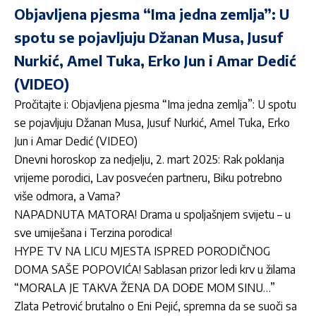
Objavljena pjesma “Ima jedna zemlja”: U
spotu se pojavljuju Džanan Musa, Jusuf
Nurkić, Amel Tuka, Erko Jun i Amar Dedić
(VIDEO)
Pročitajte i:
Objavljena pjesma “Ima jedna zemlja”: U spotu
se pojavljuju Džanan Musa, Jusuf Nurkić, Amel Tuka, Erko
Jun i Amar Dedić (VIDEO)
Dnevni horoskop za nedjelju, 2. mart 2025: Rak poklanja
vrijeme porodici, Lav posvećen partneru, Biku potrebno
više odmora, a Vama?
NAPADNUTA MATORA! Drama u spoljašnjem svijetu – u
sve umiješana i Terzina porodica!
HYPE TV NA LICU MJESTA ISPRED PORODIČNOG
DOMA SAŠE POPOVIĆA! Sablasan prizor ledi krv u žilama
“MORALA JE TAKVA ŽENA DA DOĐE MOM SINU…”
Zlata Petrović brutalno o Eni Pejić, spremna da se suoči sa