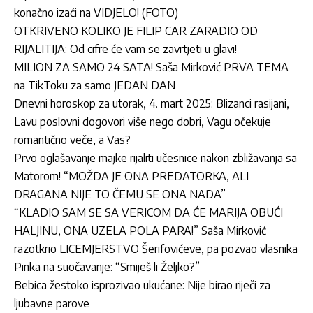
konačno izaći na VIDJELO! (FOTO)
OTKRIVENO KOLIKO JE FILIP CAR ZARADIO OD
RIJALITIJA: Od cifre će vam se zavrtjeti u glavi!
MILION ZA SAMO 24 SATA! Saša Mirković PRVA TEMA
na TikToku za samo JEDAN DAN
Dnevni horoskop za utorak, 4. mart 2025: Blizanci rasijani,
Lavu poslovni dogovori više nego dobri, Vagu očekuje
romantično veče, a Vas?
Prvo oglašavanje majke rijaliti učesnice nakon zbližavanja sa
Matorom! “MOŽDA JE ONA PREDATORKA, ALI
DRAGANA NIJE TO ČEMU SE ONA NADA”
“KLADIO SAM SE SA VERICOM DA ĆE MARIJA OBUĆI
HALJINU, ONA UZELA POLA PARA!” Saša Mirković
razotkrio LICEMJERSTVO Šerifovićeve, pa pozvao vlasnika
Pinka na suočavanje: “Smiješ li Željko?”
Bebica žestoko isprozivao ukućane: Nije birao riječi za
ljubavne parove