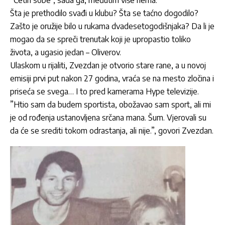
Šta je prethodilo svađi u klubu? Šta se taćno dogodilo?
Zašto je oružije bilo u rukama dvadesetogodišnjaka? Da li je
mogao da se spreči trenutak koji je upropastio toliko
života, a ugasio jedan – Oliverov.
Ulaskom u rijaliti, Zvezdan je otvorio stare rane, a u novoj
emisiji prvi put nakon 27 godina, vraća se na mesto zločina i
priseća se svega… I to pred kamerama Hype televizije.
”Htio sam da budem sportista, obožavao sam sport, ali mi
je od rođenja ustanovljena srčana mana. Šum. Vjerovali su
da će se srediti tokom odrastanja, ali nije.”, govori Zvezdan.