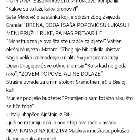
POPI*ANA” Saša Mirković i o Mitrovićevoj kompaniji:
“Kakve su to laži, kakvi dronovi?!”
Saša Mirković o sastanku koji je održan zbog Zvijezda
Granda: “BRENA, BOBA I SAŠA POPOVIĆ SU LUKASU I
MENI PRUŽILI RUKE, PA NAS PREVARILI”
“Monstruozno je ovo šta ste uradile za dijete!” Vatreni
okršaj Munjeza i Matore: “Zbog nje bih prikrila ubistvo”
Stiglo veliko iznenađenje u rijaliti: Svi jure prema kutiji
Dejan Dragojević sve otkrio u emisiji “Ko si kad ne gleda
niko”: “ZOVEM POPOVE, ALI NE DOLAZE”
Strašne uvrede za crnim stolom: Sramotne riječi u Bijeloj
kući
Munjez podijelio budžete: “Promijenio sam totalno sliku što
se tiče tebe”
U Italiji uhapšen Ajnštajn iz BiH!
Ljudi ne razumiju rizik, a non-stop ovo rade u avionu
NOVI NAPAD NA JODŽIRA! Maskirani muškarac pokušao
da mu zapali automobil!