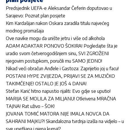
Predsjednik UEFA-e Aleksandar Čeferin doputovao u
Sarajevo: Poznat plan posjete
Kim Kardašijan nakon Oskara zaradila titulu najvećeg
modnog promašaja
Ove navike mogu da unište jetru i više od alkohola
ADAM ADAKTAR PONOVO ŠOKIRA! Pogledajte šta je
uradio svom četverogodišnjem sinu, SVI ZGROŽENI
njegovim postupkom, poručili mu SAMO JEDNO!
Nikad veći obračun Anđele i Gastoza: Zaprijetio joj u facu!
POSTANI HYPE ZVIJEZDA, PRIJAVI SE ZA MUZIČKO
TAKIMČENJE! OSTALO JE JOŠ 4 DANA!
Stefan Karić hitno napustio rijaliti: Evo gdje se uputio!
MARIJA SE MOLILA ZA MILJANU! Otkrivena MRAČNA
TAJNA! Rat uživo – ŠOK!
JOVANA TOMIĆ MATORA NIJE IMALA NOVCA DA
SAHRANI MAJKU?! Skandalozna tvrdnja izašla na vidjelo – u
sve upetljana i njena kuma!?