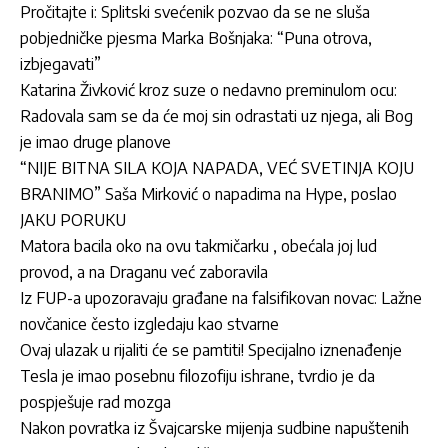
Pročitajte i:
Splitski svećenik pozvao da se ne sluša
pobjedničke pjesma Marka Bošnjaka: “Puna otrova,
izbjegavati”
Katarina Živković kroz suze o nedavno preminulom ocu:
Radovala sam se da će moj sin odrastati uz njega, ali Bog
je imao druge planove
“NIJE BITNA SILA KOJA NAPADA, VEĆ SVETINJA KOJU
BRANIMO” Saša Mirković o napadima na Hype, poslao
JAKU PORUKU
Matora bacila oko na ovu takmičarku , obećala joj lud
provod, a na Draganu već zaboravila
Iz FUP-a upozoravaju građane na falsifikovan novac: Lažne
novčanice često izgledaju kao stvarne
Ovaj ulazak u rijaliti će se pamtiti! Specijalno iznenađenje
Tesla je imao posebnu filozofiju ishrane, tvrdio je da
pospješuje rad mozga
Nakon povratka iz Švajcarske mijenja sudbine napuštenih