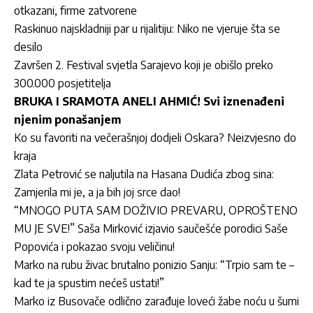
otkazani, firme zatvorene
Raskinuo najskladniji par u rijalitiju: Niko ne vjeruje šta se
desilo
Završen 2. Festival svjetla Sarajevo koji je obišlo preko
300.000 posjetitelja
BRUKA I SRAMOTA ANELI AHMIĆ! Svi iznenađeni
njenim ponašanjem
Ko su favoriti na večerašnjoj dodjeli Oskara? Neizvjesno do
kraja
Zlata Petrović se naljutila na Hasana Dudića zbog sina:
Zamjerila mi je, a ja bih joj srce dao!
“MNOGO PUTA SAM DOŽIVIO PREVARU, OPROŠTENO
MU JE SVE!” Saša Mirković izjavio saučešće porodici Saše
Popovića i pokazao svoju veličinu!
Marko na rubu živac brutalno ponizio Sanju: “Trpio sam te –
kad te ja spustim nećeš ustati!”
Marko iz Busovače odlično zarađuje loveći žabe noću u šumi