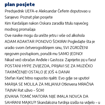
plan posjete
Predsjednik UEFA-e Aleksandar Čeferin doputovao u
Sarajevo: Poznat plan posjete
Kim Kardašijan nakon Oskara zaradila titulu najvećeg
modnog promašaja
Ove navike mogu da unište jetru i više od alkohola
ADAM ADAKTAR PONOVO ŠOKIRA! Pogledajte šta je
uradio svom četverogodišnjem sinu, SVI ZGROŽENI
njegovim postupkom, poručili mu SAMO JEDNO!
Nikad veći obračun Anđele i Gastoza: Zaprijetio joj u facu!
POSTANI HYPE ZVIJEZDA, PRIJAVI SE ZA MUZIČKO
TAKIMČENJE! OSTALO JE JOŠ 4 DANA!
Stefan Karić hitno napustio rijaliti: Evo gdje se uputio!
MARIJA SE MOLILA ZA MILJANU! Otkrivena MRAČNA
TAJNA! Rat uživo – ŠOK!
JOVANA TOMIĆ MATORA NIJE IMALA NOVCA DA
SAHRANI MAJKU?! Skandalozna tvrdnja izašla na vidjelo – u