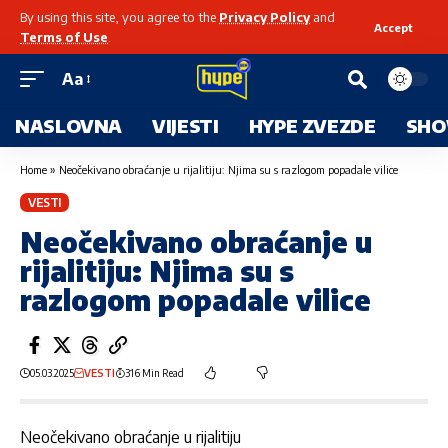
By using this site, you agree to the
Privacy Policy
and
Accept
Terms of Use
.
Aa
NASLOVNA
VIJESTI
HYPE ZVEZDE
SHO
Home
»
Neočekivano obraćanje u rijalitiju: Njima su s razlogom popadale vilice
VESTI
Neočekivano obraćanje u
rijalitiju: Njima su s
razlogom popadale vilice
05.03.2025
VESTI
316 Min Read
Neočekivano obraćanje u rijalitiju