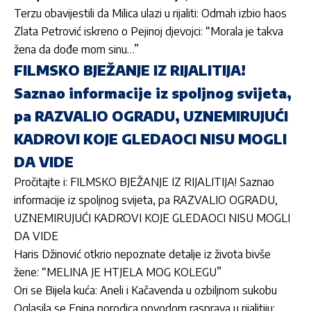
Terzu obavijestili da Milica ulazi u rijaliti: Odmah izbio haos
Zlata Petrović iskreno o Pejinoj djevojci: “Morala je takva
žena da dođe mom sinu…”
FILMSKO BJEŽANJE IZ RIJALITIJA!
Saznao informacije iz spoljnog svijeta,
pa RAZVALIO OGRADU, UZNEMIRUJUĆI
KADROVI KOJE GLEDAOCI NISU MOGLI
DA VIDE
Pročitajte i: FILMSKO BJEŽANJE IZ RIJALITIJA! Saznao
informacije iz spoljnog svijeta, pa RAZVALIO OGRADU,
UZNEMIRUJUĆI KADROVI KOJE GLEDAOCI NISU MOGLI
DA VIDE
Haris Džinović otkrio nepoznate detalje iz života bivše
žene: “MELINA JE HTJELA MOG KOLEGU”
Ori se Bijela kuća: Aneli i Kačavenda u ozbiljnom sukobu
Oglasila se Enina porodica povodom rasprava u rijalitiju: