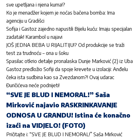
sve upetljana i njena kuma!?
Ko je menadžer kojem je noćas bačena bomba: Ima
agenciju u Gradišci
Sofija i Gastoz zajedno napustili Bijelu kuću: Imaju specijalan
zadatak! Karambol u najavi
JOŠ JEDNA BEBA U RIJALITIJU!? Od produkcije se traži
test za trudnoću – ona u šoku
Spasilac otkrio detalje pronalaska Dunje Marković (2) iz Uba
Gastoz predložio Sofiji da spoje krevete u izolaciji: Anđelu
čeka ista sudbina kao sa Zvezdanom?! Ovaj udarac
Đuričićeva neće podnijeti!
“SVE JE BLUD I NEMORAL!” Saša
Mirković najavio RASKRINKAVANJE
ODNOSA U GRANDU! Istina će konačno
izaći na VIDJELO! (FOTO)
Pričitajte i:
“SVE JE BLUD I NEMORAL!” Saša Mirković