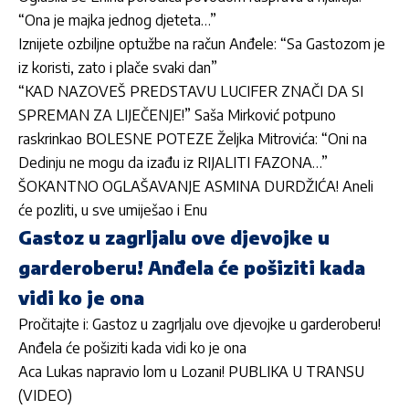
“Ona je majka jednog djeteta…”
Iznijete ozbiljne optužbe na račun Anđele: “Sa Gastozom je
iz koristi, zato i plače svaki dan”
“KAD NAZOVEŠ PREDSTAVU LUCIFER ZNAČI DA SI
SPREMAN ZA LIJEČENJE!” Saša Mirković potpuno
raskrinkao BOLESNE POTEZE Željka Mitrovića: “Oni na
Dedinju ne mogu da
izađu iz RIJALITI FAZONA…”
ŠOKANTNO OGLAŠAVANJE ASMINA DURDŽIĆA! Aneli
će pozliti, u sve umiješao i Enu
Gastoz u zagrljalu ove djevojke u
garderoberu! Anđela će pošiziti kada
vidi ko je ona
Pročitajte i:
Gastoz u zagrljalu ove djevojke u garderoberu!
Anđela će pošiziti kada vidi ko je ona
Aca Lukas napravio lom u Lozani! PUBLIKA U TRANSU
(VIDEO)