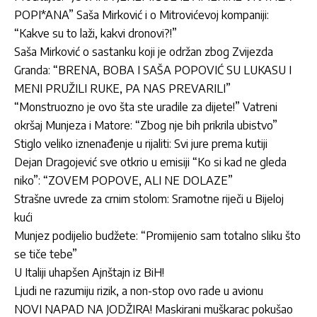
POPI*ANA” Saša Mirković i o Mitrovićevoj kompaniji:
“Kakve su to laži, kakvi dronovi?!”
Saša Mirković o sastanku koji je održan zbog Zvijezda
Granda: “BRENA, BOBA I SAŠA POPOVIĆ SU LUKASU I
MENI PRUŽILI RUKE, PA NAS PREVARILI”
“Monstruozno je ovo šta ste uradile za dijete!” Vatreni
okršaj Munjeza i Matore: “Zbog nje bih prikrila ubistvo”
Stiglo veliko iznenađenje u rijaliti: Svi jure prema kutiji
Dejan Dragojević sve otkrio u emisiji “Ko si kad ne gleda
niko”: “ZOVEM POPOVE, ALI NE DOLAZE”
Strašne uvrede za crnim stolom: Sramotne riječi u Bijeloj
kući
Munjez podijelio budžete: “Promijenio sam totalno sliku što
se tiče tebe”
U Italiji uhapšen Ajnštajn iz BiH!
Ljudi ne razumiju rizik, a non-stop ovo rade u avionu
NOVI NAPAD NA JODŽIRA! Maskirani muškarac pokušao