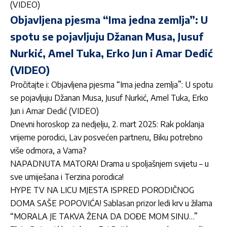
(VIDEO)
Objavljena pjesma “Ima jedna zemlja”: U
spotu se pojavljuju Džanan Musa, Jusuf
Nurkić, Amel Tuka, Erko Jun i Amar Dedić
(VIDEO)
Pročitajte i:
Objavljena pjesma “Ima jedna zemlja”: U spotu
se pojavljuju Džanan Musa, Jusuf Nurkić, Amel Tuka, Erko
Jun i Amar Dedić (VIDEO)
Dnevni horoskop za nedjelju, 2. mart 2025: Rak poklanja
vrijeme porodici, Lav posvećen partneru, Biku potrebno
više odmora, a Vama?
NAPADNUTA MATORA! Drama u spoljašnjem svijetu – u
sve umiješana i Terzina porodica!
HYPE TV NA LICU MJESTA ISPRED PORODIČNOG
DOMA SAŠE POPOVIĆA! Sablasan prizor ledi krv u žilama
“MORALA JE TAKVA ŽENA DA DOĐE MOM SINU…”