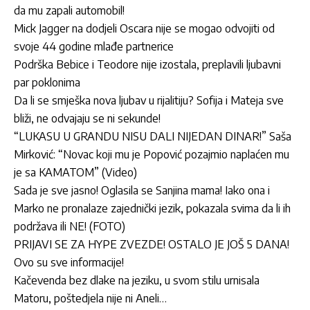
da mu zapali automobil!
Mick Jagger na dodjeli Oscara nije se mogao odvojiti od
svoje 44 godine mlađe partnerice
Podrška Bebice i Teodore nije izostala, preplavili ljubavni
par poklonima
Da li se smješka nova ljubav u rijalitiju? Sofija i Mateja sve
bliži, ne odvajaju se ni sekunde!
“LUKASU U GRANDU NISU DALI NIJEDAN DINAR!” Saša
Mirković: “Novac koji mu je Popović pozajmio naplaćen mu
je sa KAMATOM” (Video)
Sada je sve jasno! Oglasila se Sanjina mama! Iako ona i
Marko ne pronalaze zajednički jezik, pokazala svima da li ih
podržava ili NE! (FOTO)
PRIJAVI SE ZA HYPE ZVEZDE! OSTALO JE JOŠ 5 DANA!
Ovo su sve informacije!
Kačevenda bez dlake na jeziku, u svom stilu urnisala
Matoru, poštedjela nije ni Aneli…