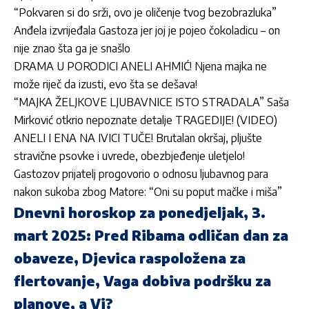
“Pokvaren si do srži, ovo je oličenje tvog bezobrazluka”
Anđela izvrijeđala Gastoza jer joj je pojeo čokoladicu – on
nije znao šta ga je snašlo
DRAMA U PORODICI ANELI AHMIĆ! Njena majka ne
može riječ da izusti, evo šta se dešava!
“MAJKA ŽELJKOVE LJUBAVNICE ISTO STRADALA” Saša
Mirković otkrio nepoznate detalje TRAGEDIJE! (VIDEO)
ANELI I ENA NA IVICI TUČE! Brutalan okršaj, pljušte
stravične psovke i uvrede, obezbjeđenje uletjelo!
Gastozov prijatelj progovorio o odnosu ljubavnog para
nakon sukoba zbog Matore: “Oni su poput mačke i miša”
Dnevni horoskop za ponedjeljak, 3.
mart 2025: Pred Ribama odličan dan za
obaveze, Djevica raspoložena za
flertovanje, Vaga dobiva podršku za
planove, a Vi?