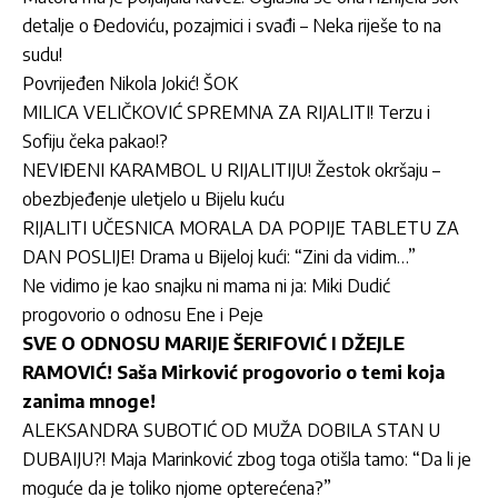
detalje o Đedoviću, pozajmici i svađi – Neka riješe to na
sudu!
Povrijeđen Nikola Jokić! ŠOK
MILICA VELIČKOVIĆ SPREMNA ZA RIJALITI! Terzu i
Sofiju čeka pakao!?
NEVIĐENI KARAMBOL U RIJALITIJU! Žestok okršaju –
obezbjeđenje uletjelo u Bijelu kuću
RIJALITI UČESNICA MORALA DA POPIJE TABLETU ZA
DAN POSLIJE! Drama u Bijeloj kući: “Zini da vidim…”
Ne vidimo je kao snajku ni mama ni ja: Miki Dudić
progovorio o odnosu Ene i Peje
SVE O ODNOSU MARIJE ŠERIFOVIĆ I DŽEJLE
RAMOVIĆ! Saša Mirković progovorio o temi koja
zanima mnoge!
ALEKSANDRA SUBOTIĆ OD MUŽA DOBILA STAN U
DUBAIJU?! Maja Marinković zbog toga otišla tamo: “Da li je
moguće da je toliko njome opterećena?”