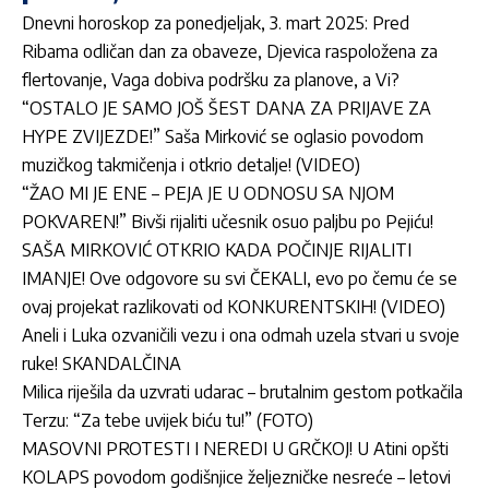
Dnevni horoskop za ponedjeljak, 3. mart 2025: Pred
Ribama odličan dan za obaveze, Djevica raspoložena za
flertovanje, Vaga dobiva podršku za planove, a Vi?
“OSTALO JE SAMO JOŠ ŠEST DANA ZA PRIJAVE ZA
HYPE ZVIJEZDE!” Saša Mirković se oglasio povodom
muzičkog takmičenja i otkrio detalje! (VIDEO)
“ŽAO MI JE ENE – PEJA JE U ODNOSU SA NJOM
POKVAREN!” Bivši rijaliti učesnik osuo paljbu po Pejiću!
SAŠA MIRKOVIĆ OTKRIO KADA POČINJE RIJALITI
IMANJE! Ove odgovore su svi ČEKALI, evo po čemu će se
ovaj projekat razlikovati od KONKURENTSKIH! (VIDEO)
Aneli i Luka ozvaničili vezu i ona odmah uzela stvari u svoje
ruke! SKANDALČINA
Milica riješila da uzvrati udarac – brutalnim gestom potkačila
Terzu: “Za tebe uvijek biću tu!” (FOTO)
MASOVNI PROTESTI I NEREDI U GRČKOJ! U Atini opšti
KOLAPS povodom godišnjice
željezničke nesreće – letovi