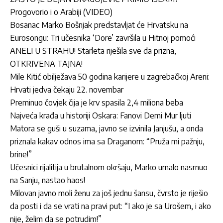
Progovorio i o Arabiji (VIDEO)
Bosanac Marko Bošnjak predstavljat će Hrvatsku na
Eurosongu: Tri učesnika ‘Dore’ završila u Hitnoj pomoći
ANELI U STRAHU! Starleta riješila sve da prizna,
OTKRIVENA TAJNA!
Mile Kitić obilježava 50 godina karijere u zagrebačkoj Areni:
Hrvati jedva čekaju 22. novembar
Preminuo čovjek čija je krv spasila 2,4 miliona beba
Najveća krađa u historiji Oskara: Fanovi Demi Mur ljuti
Matora se guši u suzama, javno se izvinila Janjušu, a onda
priznala kakav odnos ima sa Draganom: “Pruža mi pažnju,
brine!”
Učesnici rijalitija u brutalnom okršaju, Marko umalo nasrnuo
na Sanju, nastao haos!
Milovan javno moli ženu za još jednu šansu, čvrsto je riješio
da posti i da se vrati na pravi put: “I ako je sa Urošem, i ako
nije, želim da se potrudim!”