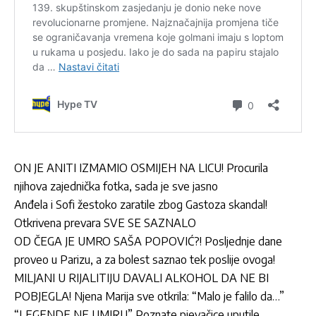
ON JE ANITI IZMAMIO OSMIJEH NA LICU! Procurila
njihova zajednička fotka, sada je sve jasno
Anđela i Sofi žestoko zaratile zbog Gastoza skandal!
Otkrivena prevara SVE SE SAZNALO
OD ČEGA JE UMRO SAŠA POPOVIĆ?! Posljednje dane
proveo u Parizu, a za bolest saznao tek poslije ovoga!
MILJANI U RIJALITIJU DAVALI ALKOHOL DA NE BI
POBJEGLA! Njena Marija sve otkrila: “Malo je falilo da…”
“LEGENDE NE UMIRU” Poznate pjevačice uputile