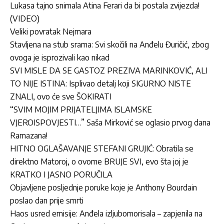
Lukasa tajno snimala Atina Ferari da bi postala zvijezda!
(VIDEO)
Veliki povratak Nejmara
Stavljena na stub srama: Svi skočili na Anđelu Đuričić, zbog
ovoga je isprozivali kao nikad
SVI MISLE DA SE GASTOZ PREZIVA MARINKOVIĆ, ALI
TO NIJE ISTINA: Isplivao detalj koji SIGURNO NISTE
ZNALI, ovo će sve ŠOKIRATI
“SVIM MOJIM PRIJATELJIMA ISLAMSKE
VJEROISPOVJESTI…” Saša Mirković se oglasio prvog dana
Ramazana!
HITNO OGLAŠAVANJE STEFANI GRUJIĆ: Obratila se
direktno Matoroj, o ovome BRUJE SVI, evo šta joj je
KRATKO I JASNO PORUČILA
Objavljene posljednje poruke koje je Anthony Bourdain
poslao dan prije smrti
Haos usred emisije: Anđela izljubomorisala – zapjenila na