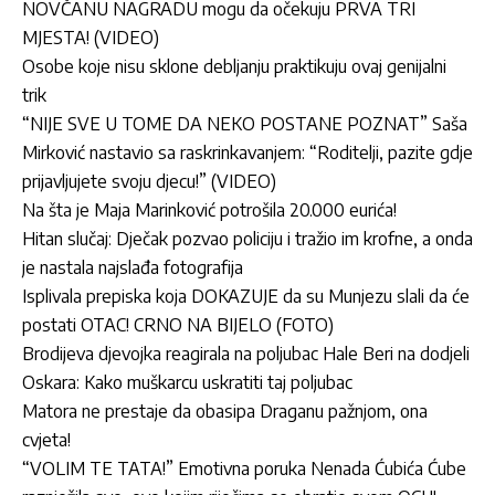
NOVČANU NAGRADU mogu da očekuju PRVA TRI
MJESTA! (VIDEO)
Osobe koje nisu sklone debljanju praktikuju ovaj genijalni
trik
“NIJE SVE U TOME DA NEKO POSTANE POZNAT” Saša
Mirković nastavio sa raskrinkavanjem: “Roditelji, pazite gdje
prijavljujete svoju djecu!” (VIDEO)
Na šta je Maja Marinković potrošila 20.000 eurića!
Hitan slučaj: Dječak pozvao policiju i tražio im krofne, a onda
je nastala najslađa fotografija
Isplivala prepiska koja DOKAZUJE da su Munjezu slali da će
postati OTAC! CRNO NA BIJELO (FOTO)
Brodijeva djevojka reagirala na poljubac Hale Beri na dodjeli
Oskara: Kako muškarcu uskratiti taj poljubac
Matora ne prestaje da obasipa Draganu pažnjom, ona
cvjeta!
“VOLIM TE TATA!” Emotivna poruka Nenada Ćubića Ćube