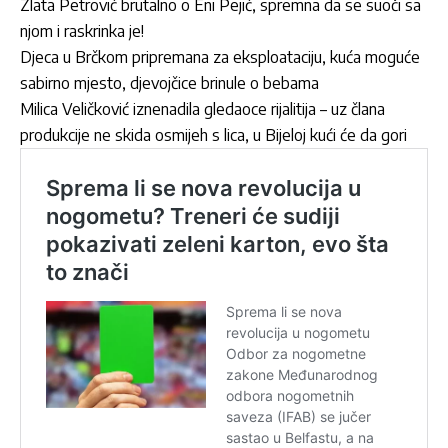
Zlata Petrović brutalno o Eni Pejić, spremna da se suoči sa
njom i raskrinka je!
Djeca u Brčkom pripremana za eksploataciju, kuća moguće
sabirno mjesto, djevojčice brinule o bebama
Milica Veličković iznenadila gledaoce rijalitija – uz člana
produkcije ne skida osmijeh s lica, u Bijeloj kući će da gori