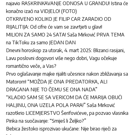
najavio RASKRINKAVANJE ODNOSA U GRANDU! Istina će
konačno izaći na VIDJELO! (FOTO)
OTKRIVENO KOLIKO JE FILIP CAR ZARADIO OD
RIJALITIJA: Od cifre će vam se zavrtjeti u glavi!
MILION ZA SAMO 24 SATA! Saša Mirković PRVA TEMA
na TikToku za samo JEDAN DAN
Dnevni horoskop za utorak, 4. mart 2025: Blizanci rasijani,
Lavu poslovni dogovori više nego dobri, Vagu očekuje
romantično veče, a Vas?
Prvo oglašavanje majke rijaliti učesnice nakon zbližavanja sa
Matorom! “MOŽDA JE ONA PREDATORKA, ALI
DRAGANA NIJE TO ČEMU SE ONA NADA”
“KLADIO SAM SE SA VERICOM DA ĆE MARIJA OBUĆI
HALJINU, ONA UZELA POLA PARA!” Saša Mirković
razotkrio LICEMJERSTVO Šerifovićeve, pa pozvao vlasnika
Pinka na suočavanje: “Smiješ li Željko?”
Bebica žestoko isprozivao ukućane: Nije birao riječi za