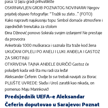
pasa: U Jajcu gradi prihvatilište
OSKRNAVLJEN GROB POZNATOG NOVINARA! Njegov
prijatelj objavio fotografije: “Tražili su zlato…” (FOTO)
Kako napraviti najukusniju topu: Simbol domaće atmosfere i
zajedničkih trenutaka za stolom
Đina Džinović ponovo šokirala svojim izdanjem! Ne prestaje
da provocira
Anketirala 1.000 muškaraca i saznala šta traže kod žena
UKUĆANI OPLELI PO ANELI I LUKI: ANĐELA I GASTOZ
ZA SIROTINJU
OTKRIVENA TAJNA ANĐELE ĐURIČIĆ! Gastoz će
poludjeti kada vidi šta mu radi iza leđa!
Aleksander Čeferin: Ovdje bi svi trebali navijati za Borac
PLJUŠTE UVREDE: Slađa i Uroš zaratili kao nikada, on
pomenuo Maju Marinković!
Predsjednik UEFA-e Aleksandar
Čeferin doputovao u Sarajevo: Poznat