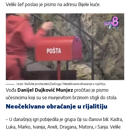
Veliki šef poslao je pismo na adresu Bijele kuće.
Izvor: YouTube printscreen/Zadruga / Neočekivano obraćanje u rijalitiju
Vođa
Danijel Dujković Munjez
pročitao je pismo
učesnicima koji su se munjevitom brzinom stigli do stola.
Neočekivano obraćanje u rijalitiju
– U današnjoj igri pobijedila je grupa čiji su članovi bili: Kadra,
Luka, Marko, Ivanija, Aneli, Dragana, Matora, i Sanja. Veliki