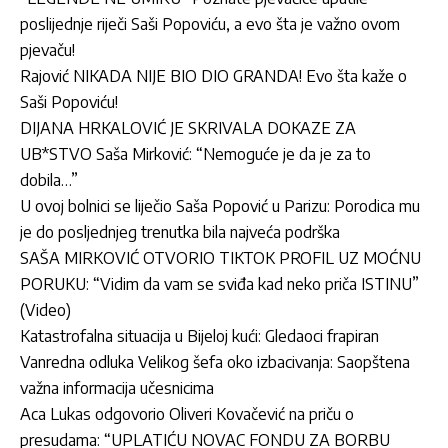
poslijednje riječi Saši Popoviću, a evo šta je važno ovom
pjevaču!
Rajović NIKADA NIJE BIO DIO GRANDA! Evo šta kaže o
Saši Popoviću!
DIJANA HRKALOVIĆ JE SKRIVALA DOKAZE ZA
UB*STVO Saša Mirković: “Nemoguće je da je za to
dobila…”
U ovoj bolnici se liječio Saša Popović u Parizu: Porodica mu
je do posljednjeg trenutka bila najveća podrška
SAŠA MIRKOVIĆ OTVORIO TIKTOK PROFIL UZ MOĆNU
PORUKU: “Vidim da vam se sviđa kad neko priča ISTINU”
(Video)
Katastrofalna situacija u Bijeloj kući: Gledaoci frapiran
Vanredna odluka Velikog šefa oko izbacivanja: Saopštena
važna informacija učesnicima
Aca Lukas odgovorio Oliveri Kovačević na priču o
presudama: “UPLATIĆU NOVAC FONDU ZA BORBU