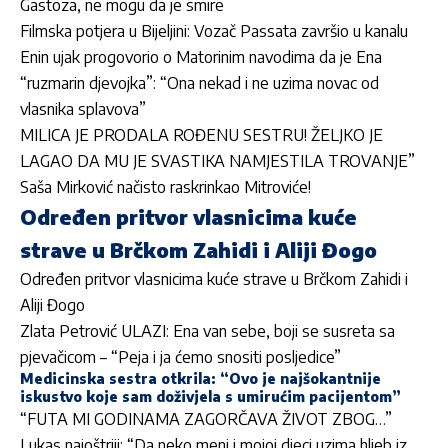
Gastoza, ne mogu da je smire
Filmska potjera u Bijeljini: Vozač Passata završio u kanalu
Enin ujak progovorio o Matorinim navodima da je Ena
“ruzmarin djevojka”: “Ona nekad i ne uzima novac od
vlasnika splavova”
MILICA JE PRODALA ROĐENU SESTRU! ŽELJKO JE
LAGAO DA MU JE SVASTIKA NAMJESTILA TROVANJE”
Saša Mirković načisto raskrinkao Mitroviće!
Određen pritvor vlasnicima kuće
strave u Brčkom Zahidi i Aliji Đogo
Određen pritvor vlasnicima kuće strave u Brčkom Zahidi i
Aliji Đogo
Zlata Petrović ULAZI: Ena van sebe, boji se susreta sa
pjevačicom – “Peja i ja ćemo snositi posljedice”
Medicinska sestra otkrila: “Ovo je najšokantnije
iskustvo koje sam doživjela s umirućim pacijentom”
“FUTA MI GODINAMA ZAGORČAVA ŽIVOT ZBOG…”
Lukas najoštriji: “Da neko meni i mojoj djeci uzima hljeb iz