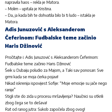
napravila haos – rekla je Matora.
– Molim – upitala je Kristina.
– Da, ja kada bih te dohvatila bilo bi ti ludo – istakla je
Matora.
Adis Junuzović s Aleksanderom
Čeferinom: Fudbalske teme začinio
Haris Džinović
Pročitajte i:
Adis Junuzović s Aleksanderom Čeferinom:
Fudbalske teme začinio Haris Džinović
Šeik u Dubaiju poludio za Majom, a Taki sav ponosan: Sve
grmi kada se moja ćerka pojavi!
Nikad iskrenija ispovijest Sofije: “Moje emocije su jače nego
ranije”
Stigli ste do zida u procesu mršavljenja? Naučnici su otkrili
zbog čega se to dešava!
Rat od ranog jutra: Sukob započela zbog ovog!