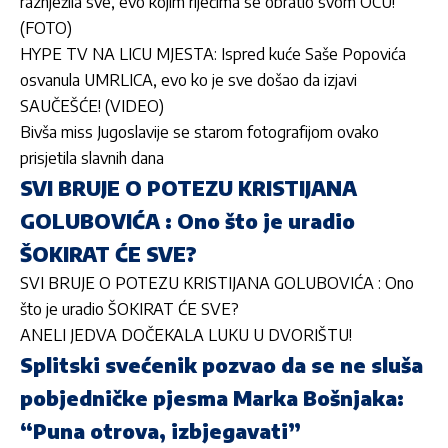
raznježila sve, evo kojim riječima se obratio svom OCU!
(FOTO)
HYPE TV NA LICU MJESTA: Ispred kuće Saše Popovića
osvanula UMRLICA, evo ko je sve došao da izjavi
SAUČEŠĆE! (VIDEO)
Bivša miss Jugoslavije se starom fotografijom ovako
prisjetila slavnih dana
SVI BRUJE O POTEZU KRISTIJANA
GOLUBOVIĆA : Ono što je uradio
ŠOKIRAT ĆE SVE?
SVI BRUJE O POTEZU KRISTIJANA GOLUBOVIĆA : Ono
što je uradio ŠOKIRAT ĆE SVE?
ANELI JEDVA DOČEKALA LUKU U DVORIŠTU!
Splitski svećenik pozvao da se ne sluša
pobjedničke pjesma Marka Bošnjaka:
“Puna otrova, izbjegavati”