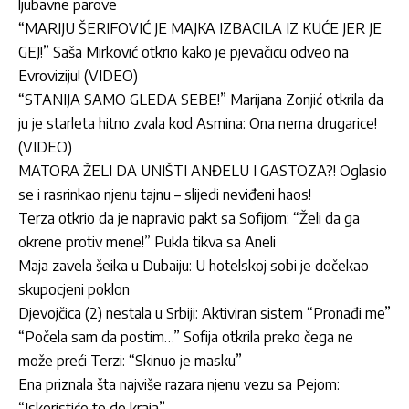
ljubavne parove
“MARIJU ŠERIFOVIĆ JE MAJKA IZBACILA IZ KUĆE JER JE
GEJ!” Saša Mirković otkrio kako je pjevačicu odveo na
Evroviziju! (VIDEO)
“STANIJA SAMO GLEDA SEBE!” Marijana Zonjić otkrila da
ju je starleta hitno zvala kod Asmina: Ona nema drugarice!
(VIDEO)
MATORA ŽELI DA UNIŠTI ANĐELU I GASTOZA?! Oglasio
se i rasrinkao njenu tajnu – slijedi neviđeni haos!
Terza otkrio da je napravio pakt sa Sofijom: “Želi da ga
okrene protiv mene!” Pukla tikva sa Aneli
Maja zavela šeika u Dubaiju: U hotelskoj sobi je dočekao
skupocjeni poklon
Djevojčica (2) nestala u Srbiji: Aktiviran sistem “Pronađi me”
“Počela sam da postim…” Sofija otkrila preko čega ne
može preći Terzi: “Skinuo je masku”
Ena priznala šta najviše razara njenu vezu sa Pejom:
“Iskoristiće to do kraja”