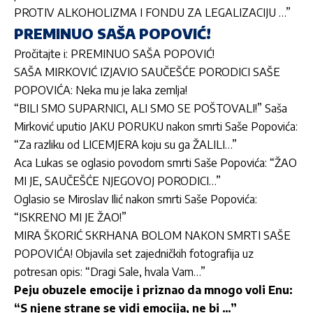
PROTIV ALKOHOLIZMA I FONDU ZA LEGALIZACIJU …”
PREMINUO SAŠA POPOVIĆ!
Pročitajte i:
PREMINUO SAŠA POPOVIĆ!
SAŠA MIRKOVIĆ IZJAVIO SAUČEŠĆE PORODICI SAŠE
POPOVIĆA: Neka mu je laka zemlja!
“BILI SMO SUPARNICI, ALI SMO SE POŠTOVALI!” Saša
Mirković uputio JAKU PORUKU nakon smrti Saše Popovića:
“Za razliku od LICEMJERA koju su ga ŽALILI…”
Aca Lukas se oglasio povodom smrti Saše Popovića: “ŽAO
MI JE, SAUČEŠĆE NJEGOVOJ PORODICI…”
Oglasio se Miroslav Ilić nakon smrti Saše Popovića:
“ISKRENO MI JE ŽAO!”
MIRA ŠKORIĆ SKRHANA BOLOM NAKON SMRTI SAŠE
POPOVIĆA! Objavila set zajedničkih fotografija uz
potresan opis: “Dragi Sale, hvala Vam…”
Peju obuzele emocije i priznao da mnogo voli Enu:
“S njene strane se vidi emocija, ne bi …”