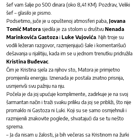
šef vam šalje po 500 dinara (oko 8,41 KM). Pozdrav, Veliki
šef – glasilo je pismo.
Podsetimo, juče je u opuštenoj atmosferi paba,
Jovana
Tomić Matora
sjedila je za stolom u društvu
Nenada
Marinkovića Gastoza
i
Luke Vujovića
. Njih troje su
vodili ležeran razgovor, razmjenjujući šale i komentarišući
dešavanja u rijalitiju, kada im se u jednom trenutku pridružila
Kristina Buđevac
.
Čim je Kristina sjela za njihov sto, Matora je primjetno
promijenila energiju. Iznenada je postala znatno prisnija,
usmjerivši svu pažnju na nju.
Počela je da joj upućuje komplimente, zadirkuje je na svoj
šarmantan način i traži svaku priliku da joj se približi, što nije
promaklo ni Gastoza ni Luki. Koji su se samo osmjehnuli i
razmijenili znakovite poglede, shvatajući da se tu nešto
sprema.
– Ja da nisam u žalosti, ja bih večeras sa Kristinom na žurki