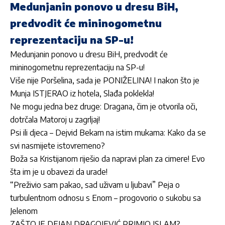
Medunjanin ponovo u dresu BiH,
predvodit će mininogometnu
reprezentaciju na SP-u!
Medunjanin ponovo u dresu BiH, predvodit će
mininogometnu reprezentaciju na SP-u!
Više nije Poršelina, sada je PONIŽELINA! I nakon što je
Munja ISTJERAO iz hotela, Slađa poklekla!
Ne mogu jedna bez druge: Dragana, čim je otvorila oči,
dotrčala Matoroj u zagrljaj!
Psi ili djeca – Dejvid Bekam na istim mukama: Kako da se
svi nasmijete istovremeno?
Boža sa Kristijanom riješio da napravi plan za cimere! Evo
šta im je u obavezi da urade!
“Preživio sam pakao, sad uživam u ljubavi” Peja o
turbulentnom odnosu s Enom – progovorio o sukobu sa
Jelenom
ZAŠTO JE DEJAN DRAGOJEVIĆ PRIMIO ISLAM?