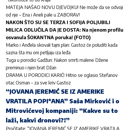
MATEJA NAŠAO NOVU DJEVOJKU! Ne može da se odvoji
od nje – Ena i Aneli pale u ZABORAV!
NAKON ŠTO SU SE TERZA I SOFIJA POLJUBILI
MILICA ODLUČILA DA JE DOSTA: Na njenom profilu
osvanula ŠOKANTNA poruka! (FOTO)
Marko i Anđela skovali tajni plan: Gastoz će poluditi kada
sazna šta mu oni petljaju iza leđa
Tuga u porodici Gadžun: Nakon smrti malene Džene
preminuo i njen brat Džan
DRAMA U PORODICI KARIĆ! Hitno se oglasio Stefanov
otac Osman – za sve kriv Gastoz
“JOVANA JEREMIĆ SE IZ AMERIKE
VRATILA POPI*ANA” Saša Mirković i o
Mitrovićevoj kompaniji: “Kakve su to
laži, kakvi dronovi?!”
Pročitajte:
“JOVANA JEREMIĆ SE IZ AMERIKE VRATILA