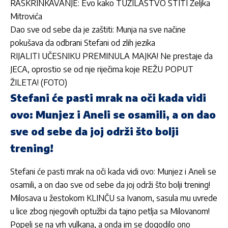
RASKRINKAVANJE: Evo kako TUŽILAŠTVO ŠTITI Željka
Mitrovića
Dao sve od sebe da je zaštiti: Munja na sve načine
pokušava da odbrani Stefani od zlih jezika
RIJALITI UČESNIKU PREMINULA MAJKA! Ne prestaje da
JECA, oprostio se od nje riječima koje REŽU POPUT
ŽILETA! (FOTO)
Stefani će pasti mrak na oči kada vidi
ovo: Munjez i Aneli se osamili, a on dao
sve od sebe da joj održi što bolji
trening!
Stefani će pasti mrak na oči kada vidi ovo: Munjez i Aneli se
osamili, a on dao sve od sebe da joj održi što bolji trening!
Milosava u žestokom KLINČU sa Ivanom, sasula mu uvrede
u lice zbog njegovih optužbi da tajno petlja sa Milovanom!
Popeli se na vrh vulkana, a onda im se dogodilo ono