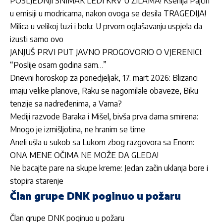
POSLJEDNJI SNIMAK LEDI KRV U ŽILAMA! Ksenija Pajčin
u emisiji u modricama, nakon ovoga se desila TRAGEDIJA!
Milica u velikoj tuzi i bolu: U prvom oglašavanju uspjela da
izusti samo ovo
JANJUŠ PRVI PUT JAVNO PROGOVORIO O VJERENICI:
“Poslije osam godina sam…”
Dnevni horoskop za ponedjeljak, 17. mart 2026: Blizanci
imaju velike planove, Raku se nagomilale obaveze, Biku
tenzije sa nadređenima, a Vama?
Mediji razvode Baraka i Mišel, bivša prva dama smirena:
Mnogo je izmišljotina, ne hranim se time
Aneli ušla u sukob sa Lukom zbog razgovora sa Enom:
ONA MENE OČIMA NE MOŽE DA GLEDA!
Ne bacajte pare na skupe kreme: Jedan začin uklanja bore i
stopira starenje
Član grupe DNK poginuo u požaru
Član grupe DNK poginuo u požaru