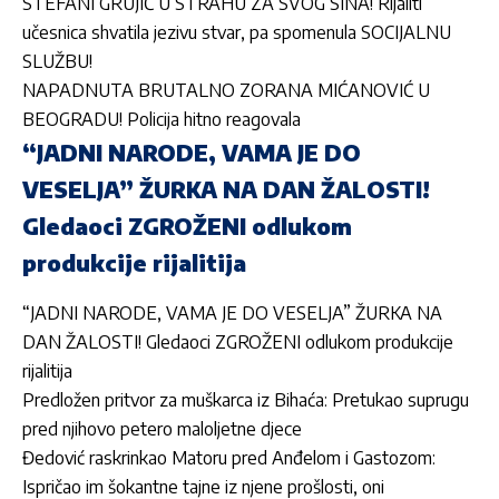
STEFANI GRUJIĆ U STRAHU ZA SVOG SINA! Rijaliti
učesnica shvatila jezivu stvar, pa spomenula SOCIJALNU
SLUŽBU!
NAPADNUTA BRUTALNO ZORANA MIĆANOVIĆ U
BEOGRADU! Policija hitno reagovala
“JADNI NARODE, VAMA JE DO
VESELJA” ŽURKA NA DAN ŽALOSTI!
Gledaoci ZGROŽENI odlukom
produkcije rijalitija
“JADNI NARODE, VAMA JE DO VESELJA” ŽURKA NA
DAN ŽALOSTI! Gledaoci ZGROŽENI odlukom produkcije
rijalitija
Predložen pritvor za muškarca iz Bihaća: Pretukao suprugu
pred njihovo petero maloljetne djece
Đedović raskrinkao Matoru pred Anđelom i Gastozom:
Ispričao im šokantne tajne iz njene prošlosti, oni