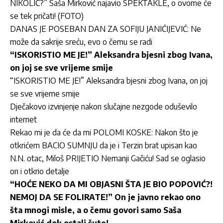
NIKOLIĆ?” Saša Mirković najavio SPEKTAKLE, o ovome će
se tek pričati! (FOTO)
DANAS JE POSEBAN DAN ZA SOFIJU JANIĆIJEVIĆ: Ne
može da sakrije sreću, evo o čemu se radi
“ISKORISTIO ME JE!” Aleksandra bjesni zbog Ivana,
on joj se sve vrijeme smije
“ISKORISTIO ME JE!” Aleksandra bjesni zbog Ivana, on joj
se sve vrijeme smije
Dječakovo izvinjenje nakon slučajne nezgode oduševilo
internet
Rekao mi je da će da mi POLOMI KOSKE: Nakon što je
otkrićem BACIO SUMNJU da je i Terzin brat upisan kao
N.N. otac, Miloš PRIJETIO Nemanji Gačiću! Sad se oglasio
on i otkrio detalje
“HOĆE NEKO DA MI OBJASNI ŠTA JE BIO POPOVIĆ?!
NEMOJ DA SE FOLIRATE!” On je javno rekao ono
šta mnogi misle, a o čemu govori samo Saša