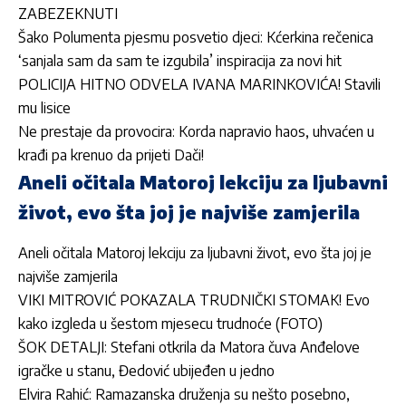
ZABEZEKNUTI
Šako Polumenta pjesmu posvetio djeci: Kćerkina rečenica
‘sanjala sam da sam te izgubila’ inspiracija za novi hit
POLICIJA HITNO ODVELA IVANA MARINKOVIĆA! Stavili
mu lisice
Ne prestaje da provocira: Korda napravio haos, uhvaćen u
krađi pa krenuo da prijeti Dači!
Aneli očitala Matoroj lekciju za ljubavni
život, evo šta joj je najviše zamjerila
Aneli očitala Matoroj lekciju za ljubavni život, evo šta joj je
najviše zamjerila
VIKI MITROVIĆ POKAZALA TRUDNIČKI STOMAK! Evo
kako izgleda u šestom mjesecu trudnoće (FOTO)
ŠOK DETALJI: Stefani otkrila da Matora čuva Anđelove
igračke u stanu, Đedović ubijeđen u jedno
Elvira Rahić: Ramazanska druženja su nešto posebno,