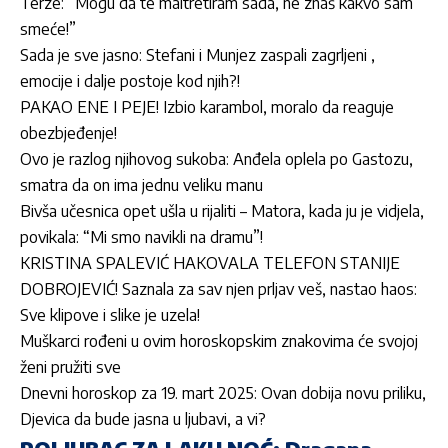
Terze: “Mogu da te maltretiram sada, ne znaš kakvo sam
smeće!”
Sada je sve jasno: Stefani i Munjez zaspali zagrljeni ,
emocije i dalje postoje kod njih?!
PAKAO ENE I PEJE! Izbio karambol, moralo da reaguje
obezbjeđenje!
Ovo je razlog njihovog sukoba: Anđela oplela po Gastozu,
smatra da on ima jednu veliku manu
Bivša učesnica opet ušla u rijaliti – Matora, kada ju je vidjela,
povikala: “Mi smo navikli na dramu”!
KRISTINA SPALEVIĆ HAKOVALA TELEFON STANIJE
DOBROJEVIĆ! Saznala za sav njen prljav veš, nastao haos:
Sve klipove i slike je uzela!
Muškarci rođeni u ovim horoskopskim znakovima će svojoj
ženi pružiti sve
Dnevni horoskop za 19. mart 2025: Ovan dobija novu priliku,
Djevica da bude jasna u ljubavi, a vi?