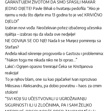
GARANTUJEM ŽIVOTOM DA SMO SPASILI MAKAR
JEDNO DIJETE! Pavle Bihali o hvatanju pedofila: “Ako je
njemu u redu što dijete ima 13 godina to je već KRIVIČNO
DJELO!”
Izabran novi vođa: Neočekivan potez izbačenog učesnika
rijalitija – izabrao nju da vlada ove nedjelje!
NE ODVAJA SE OD NJE! Nada li se Munjez pomirenju sa
Stefani?
Anđela nikad iskrenije progovorila o Gastozu i problemima:
“Nakon toga me nikada niko ne bi oprao…”
Lakić i Ognjen opasno treniraju! Čeka se Kristijanova
reakcija!
To je njihov blam, one su kao pijačarke! Ivan isprozivao
Milosavu i Aleksandru, pa dobio povratnu – haos za crnim
stolom!
“SVI KOJI SU UČESTVOVALI U UGROŽAVANJU
SIGURNOSTI ILI U ZLOČINIMA, PA I SAM ŽELJKO