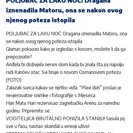
POLJUBAC ZA LAKU NOĆ: Dragana
iznenadila Matoru, ona se nakon ovog
njenog poteza istopila
POLJUBAC ZA LAKU NOĆ: Dragana iznenadila Matoru, ona
se nakon ovog njenog poteza istopila
Glumac pokazao kako je izgledao s kosom, možete li da ga
prepoznate?
Anđela bi doživjela nervni slom kada bi znala šta joj napolju
radi Karićev otac: Svi bruje o novom Osmanovom potezu
(FOTO)
Zalazak sunca kakav se rijetko viđa: “Plavi duh” poslao je
nevjerovatne snimke i fotografije s Mjeseca
Hari Mata Hari rezervisao zagrebačku Arenu za narednu
godinu: Pripremite se…
VODITELJICA BRUTALNO PONIZILA STANIJU! Sasula joj
sve u facu, nastao skandal u emisiji uživo!