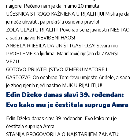
najgore: Rečeno nam je da imamo 20 minuta
UČESNICA STROGO KAŽNJENA U RIJALITIJU! Mislila je da
je neće uhvatiti, pa prekršila osnovno pravilo!
ZOLA ULAZI U RIJALITI! Povukao se iz javnosti i NESTAO,
a sada najavio NEVIĐENI HAOS!
ANĐELA RIJEŠILA DA UNIŠTI GASTOZA! Stvara mu
PROBLEME sa ljudima, Marinković riješen da ZAVRŠI
VEZU
GOTOVO PRIJATELJSTVO IZMEĐU MATORE I
GASTOZA?! On odabrao Tomićevu umjesto Anđele, a sada
je zbog njenih riječi nastao MUK U RIJALITIJU!
Edin Džeko danas slavi 39. rođendan:
Evo kako mu je čestitala supruga Amra
Edin Džeko danas slavi 39. rođendan: Evo kako mu je
čestitala supruga Amra
STANIJA PROGOVORILA O NAJSTARIJEM ZANATU: