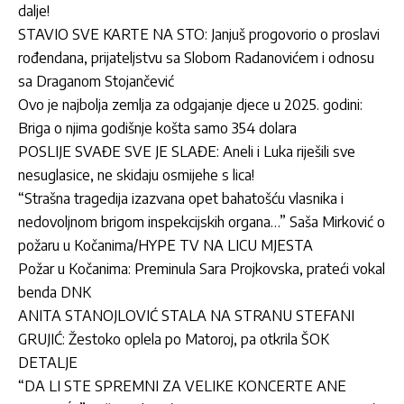
dalje!
STAVIO SVE KARTE NA STO: Janjuš progovorio o proslavi
rođendana, prijateljstvu sa Slobom Radanovićem i odnosu
sa Draganom Stojančević
Ovo je najbolja zemlja za odgajanje djece u 2025. godini:
Briga o njima godišnje košta samo 354 dolara
POSLIJE SVAĐE SVE JE SLAĐE: Aneli i Luka riješili sve
nesuglasice, ne skidaju osmijehe s lica!
“Strašna tragedija izazvana opet bahatošću vlasnika i
nedovoljnom brigom inspekcijskih organa…” Saša Mirković o
požaru u Kočanima/HYPE TV NA LICU MJESTA
Požar u Kočanima: Preminula Sara Projkovska, prateći vokal
benda DNK
ANITA STANOJLOVIĆ STALA NA STRANU STEFANI
GRUJIĆ: Žestoko oplela po Matoroj, pa otkrila ŠOK
DETALJE
“DA LI STE SPREMNI ZA VELIKE KONCERTE ANE