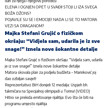
dan za njega i njegovu porodicu
ELENA I OGNJEN OPET U SVAĐI! STOJI LI IZA SVEGA
BOŽA DŽONS?
POJAVILE SU SE I EMOCIJE! NADA LI SE TO MATORA
VEZI SA DRAGANOM?
Majka Stefani Grujić o fizičkom
okršaju: “Vidjela sam, udarila je iz sve
snage!” Iznela nove šokantne detalje
Majka Stefani Grujić o fizičkom okršaju: “Vidjela sam, udarila
je iz sve snage!” Iznela nove šokantne detalje
Matora skovala plan za podjelu budžeta – Marinković joj
dao ozbiljan savjet!
Reprezentativci BiH donijeli 12 medalja: Uspjeh bh.
takmičara na Specijalnoj olimpijadi u Torinu! (VIDEO)
Hitno se prekida emitovanje rijalitija: Evo šta će biti na
programu umjesto rijalitija