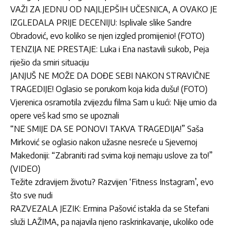
VAŽI ZA JEDNU OD NAJLJEPŠIH UČESNICA, A OVAKO JE
IZGLEDALA PRIJE DECENIJU: Isplivale slike Sandre
Obradović, evo koliko se njen izgled promijenio! (FOTO)
TENZIJA NE PRESTAJE: Luka i Ena nastavili sukob, Peja
riješio da smiri situaciju
JANJUŠ NE MOŽE DA DOĐE SEBI NAKON STRAVIČNE
TRAGEDIJE! Oglasio se porukom koja kida dušu! (FOTO)
Vjerenica osramotila zvijezdu filma Sam u kući: Nije umio da
opere veš kad smo se upoznali
“NE SMIJE DA SE PONOVI TAKVA TRAGEDIJA!” Saša
Mirković se oglasio nakon užasne nesreće u Sjevernoj
Makedoniji: “Zabraniti rad svima koji nemaju uslove za to!”
(VIDEO)
Težite zdravijem životu? Razvijen ‘Fitness Instagram’, evo
što sve nudi
RAZVEZALA JEZIK: Ermina Pašović istakla da se Stefani
služi LAŽIMA, pa najavila njeno raskrinkavanje, ukoliko ode