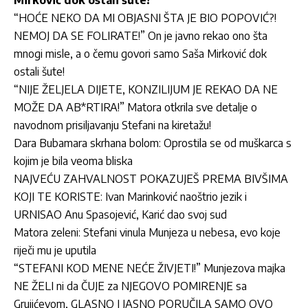
Mirković dok ostali šute!
“HOĆE NEKO DA MI OBJASNI ŠTA JE BIO POPOVIĆ?!
NEMOJ DA SE FOLIRATE!” On je javno rekao ono šta
mnogi misle, a o čemu govori samo Saša Mirković dok
ostali šute!
“NIJE ŽELJELA DIJETE, KONZILIJUM JE REKAO DA NE
MOŽE DA AB*RTIRA!” Matora otkrila sve detalje o
navodnom prisiljavanju Stefani na kiretažu!
Dara Bubamara skrhana bolom: Oprostila se od muškarca s
kojim je bila veoma bliska
NAJVEĆU ZAHVALNOST POKAZUJEŠ PREMA BIVŠIMA
KOJI TE KORISTE: Ivan Marinković naoštrio jezik i
URNISAO Anu Spasojević, Karić dao svoj sud
Matora zeleni: Stefani vinula Munjeza u nebesa, evo koje
riječi mu je uputila
“STEFANI KOD MENE NEĆE ŽIVJETI!” Munjezova majka
NE ŽELI ni da ČUJE za NJEGOVO POMIRENJE sa
Grujićevom, GLASNO I JASNO PORUČILA SAMO OVO