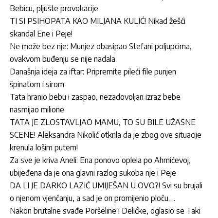
Bebicu, pljušte provokacije
TI SI PSIHOPATA KAO MILJANA KULIĆ! Nikad žešći
skandal Ene i Peje!
Ne može bez nje: Munjez obasipao Stefani poljupcima,
ovakvom buđenju se nije nadala
Današnja ideja za iftar: Pripremite pileći file punjen
špinatom i sirom
Tata hranio bebu i zaspao, nezadovoljan izraz bebe
nasmijao milione
TATA JE ZLOSTAVLJAO MAMU, TO SU BILE UŽASNE
SCENE! Aleksandra Nikolić otkrila da je zbog ove situacije
krenula lošim putem!
Za sve je kriva Aneli: Ena ponovo oplela po Ahmićevoj,
ubijeđena da je ona glavni razlog sukoba nje i Peje
DA LI JE DARKO LAZIĆ UMIJEŠAN U OVO?! Svi su brujali
o njenom vjenčanju, a sad je on promijenio ploču….
Nakon brutalne svađe Poršeline i Delićke, oglasio se Taki