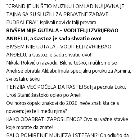
“GRAND JE UNIŠTIO MUZIKU I OMLADINU! JAVNA JE
TAJNA SA SU SLUŽILI ZA PRIVATNE ZABAVE
FUDBALERA!” Isplivali novi detalji prevara
BIVŠEM NIJE GUTALA – VODITELJ IZVRIJEĐAO
ANĐELU, a Gastoz je sada shvatio ovo!
BIVŠEM NIJE GUTALA – VODITELJ IZVRIJEĐAO
ANĐELU, a Gastoz je sada shvatio ovo!
Nikola Rokvić o razvodu: Bilo je teško, mučili smo se
Aneli se obratila Alibabi: Imala specijalnu poruku za Asmina,
svi ostali u šoku
TENZIJA VEĆ POČELA DA RASTE! Sofija pecnula Luku,
Uroš Stanić žestoko opleo po Aneli
Ovi horoskopski znakovi do 2026. neće znati šta će s
novcem: Jeste li među njima?
KAKO ODABRATI ZAPOSLENOG? Ovo su važne stavke
koje morate da znate!
PALO POMIRENJE MUNJEZA I STEFANI?! On odlučio da