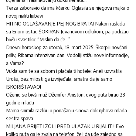
ucjenama i falsifikovanju dokumenata….
Terza zaboravio da ima kćerku: Oglasila se njegova majka o
novoj rijaliti ljubavi
HITNO OGLAŠAVANJE PEJINOG BRATA! Nakon raskida
sa Enom ostao ŠOKIRAN Jovanovom odlukom, pa podržao
bivšu svastiku: “Mislim da će…”
Dnevni horoskop za utorak, 18. mart 2025: Škorpiji novčani
priliv, Ribama intenzivan dan, Vodoliji stižu nove informacije,
a Vama?
Vukla sam te sa sobom i plaćala ti hotele: Aneli uzvratila
Urošu, bez milosti ga izvrijeđala, smatra da je samo
ISKORIŠTAVAO!
Oženio se bivši muž Dženifer Aniston, ovog puta birao 23
godine mlađu
Mama snimila razliku u ponašanju sinova dok njihova mlađa
sestra spava
MILJANA PRIJETI ZOLI PRED ULAZAK U RIJALITI! Evo
koliko puta ga je zvala na telefon, želi da uđe zajedno sa