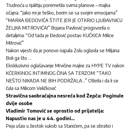
Trudnoća u rijalitiju poremetila svima planove – majka
očajna: “Jako mi je teško, borim se sa svojim emocijama”
“MARKA ĐEDOVIĆA ŠTITE JER JE OTKRIO LJUBAVNICU
ŽELJKA MITROVIĆA!” Bojana Pavlović progovorila o
detaljima: “Od tada je Đedović postao KUČKICA Milice
Mitrović”
Nakon vijesti da je ponovo napala Zolu oglasila se Miljana:
Boli ga što …
Ekskluzivno oglašavanje Mrvičine majke za HYPE TV nakon
KĆERKINOG INTIMNOG ČINA SA TERZOM: “TAKO
NEŠTO NIKADA NE BIH PODRŽALA…” Otkrila i da li se
čula sa Milicom Veličković
Stravična saobraćajna nesreća kod Žepča: Poginule
dvije osobe
Vladimir Tomović se oprostio od prijatelja:
Napustio nas je u 44. godini…
Peja ušao u žestok sukob sa Stanićem, pa se obratio i