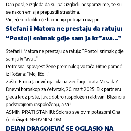
Dan poslije izgleda da su ipak izgladili nesporazume, te su
se nakon emisije prepustili strastima.
Vidjećemo koliko će harmonija potrajati ovaj put.
Stefani i Matora ne prestaju da ratuju:
“Postoji snimak gdje sam ja kr*ava…”
Stefani i Matora ne prestaju da ratuju: “Postoji snimak gdje
sam ja kr*ava…”
Potresna ispovijest žene preminulog vozača Hitne pomoći
iz Kočana: “Moj Ilčo…”
Zašto Emina Jahović nija bila na vjenčanju brata Mirsada?
Dnevni horoskop za četvrtak, 20. mart 2025: Bik partneru
gleda kroz prste, Jarac dobro raspoložen i aktivan, Blizanci u
podsticajnom raspoloženju, a Vi?
ASMIN PRATI STANIJU: Šokirao sve ovim potezom! Ona
će doživjeti NERVNI SLOM
DEJAN DRAGOJEVIĆ SE OGLASIO NA