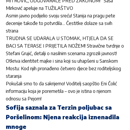
MITROVIĆ, ODGOVARAĆE PRED ZAKONOM!” Saša
Mirković apeluje na TUŽILAŠTVO
Asmin javno podijelio svoju sreću! Stanija na pragu pete
decenije takođe to potvrdila… Čestitke dolaze sa svih
strana
TRUDNA SE UDARALA U STOMAK, HTJELA DA SE
BACI SA TERASE I PRIJETILA NOŽEM! Stravične tvrdnje o
Stefani Grujić, detalji o nasilnim scenama zgrozili javnost!
Otkriva identitet majke i sina koji su uhapšeni u Sanskom
Mostu: Kod njih pronađeno četvero djece bez roditeljskog
staranja
Pokušali smo to da sakrijemo! Voditelj saopštio Eni Čolić
informaciju koja je poremetila – ovo je istina o njenom
odnosu sa Pejom!
Sofija saznala za Terzin poljubac sa
Poršelinom: Njena reakcija iznenadila
mnoge