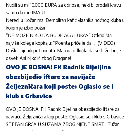
Nudili su mi 10.000 EURA za odnose, neki bi prodali kravu
samo da me IMAJU!
Neredi u Kočanima: Demoliran kafić vlasnika noćnog kluba u
kojem je izbio požar
“NE MOŽE NIKO DA BUDE ACA LUKAS” Otkrio šta
najviše kolege kopiraju: “Poenta priče je da…” (VIDEO)
Došlo i njenih pet minuta: Matora odlučila da se brže-bolje
osveti Ani Nikolić zbog Dragane!
OVO JE BOSNA! FK Radnik Bijeljina
obezbijedio iftare za navijače
Željezničara koji poste: Oglasio se i
klub s Grbavice
OVO JE BOSNA! FK Radnik Bijeljina obezbijedio iftare za
navijače Željezničara koji poste: Oglasio se i klub s Grbavice
STEFAN GRCA U SUZAMA ZBOG NJENE SMRTI! Tužan