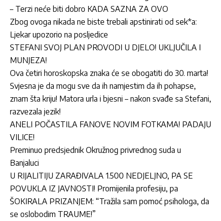
– Terzi neće biti dobro KADA SAZNA ZA OVO
Zbog ovoga nikada ne biste trebali apstinirati od sek*a:
Ljekar upozorio na posljedice
STEFANI SVOJ PLAN PROVODI U DJELO! UKLJUČILA I
MUNJEZA!
Ova četiri horoskopska znaka će se obogatiti do 30. marta!
Svjesna je da mogu sve da ih namjestim da ih pohapse,
znam šta kriju! Matora urla i bjesni – nakon svađe sa Stefani,
razvezala jezik!
ANELI POČASTILA FANOVE NOVIM FOTKAMA! PADAJU
VILICE!
Preminuo predsjednik Okružnog privrednog suda u
Banjaluci
U RIJALITIJU ZARAĐIVALA 1.500 NEDJELJNO, PA SE
POVUKLA IZ JAVNOSTI! Promijenila profesiju, pa
ŠOKIRALA PRIZANJEM: “Tražila sam pomoć psihologa, da
se oslobodim TRAUME!”