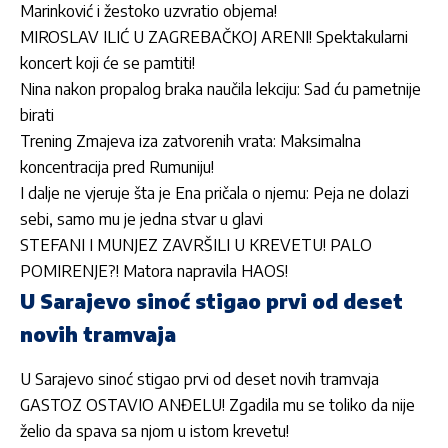
Marinković i žestoko uzvratio objema!
MIROSLAV ILIĆ U ZAGREBAČKOJ ARENI! Spektakularni
koncert koji će se pamtiti!
Nina nakon propalog braka naučila lekciju: Sad ću pametnije
birati
Trening Zmajeva iza zatvorenih vrata: Maksimalna
koncentracija pred Rumuniju!
I dalje ne vjeruje šta je Ena pričala o njemu: Peja ne dolazi
sebi, samo mu je jedna stvar u glavi
STEFANI I MUNJEZ ZAVRŠILI U KREVETU! PALO
POMIRENJE?! Matora napravila HAOS!
U Sarajevo sinoć stigao prvi od deset
novih tramvaja
U Sarajevo sinoć stigao prvi od deset novih tramvaja
GASTOZ OSTAVIO ANĐELU! Zgadila mu se toliko da nije
želio da spava sa njom u istom krevetu!