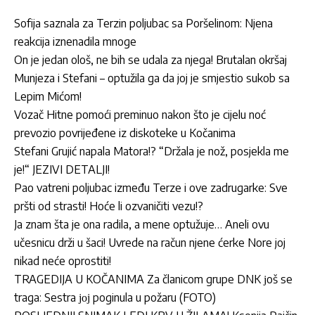
Sofija saznala za Terzin poljubac sa Poršelinom: Njena
reakcija iznenadila mnoge
On je jedan ološ, ne bih se udala za njega! Brutalan okršaj
Munjeza i Stefani – optužila ga da joj je smjestio sukob sa
Lepim Mićom!
Vozač Hitne pomoći preminuo nakon što je cijelu noć
prevozio povrijeđene iz diskoteke u Kočanima
Stefani Grujić napala Matora!? “Držala je nož, posjekla me
je!“ JEZIVI DETALJI!
Pao vatreni poljubac između Terze i ove zadrugarke: Sve
pršti od strasti! Hoće li ozvaničiti vezu!?
Ja znam šta je ona radila, a mene optužuje… Aneli ovu
učesnicu drži u šaci! Uvrede na račun njene ćerke Nore joj
nikad neće oprostiti!
TRAGEDIJA U KOČANIMA Za članicom grupe DNK јoš se
traga: Sestra јој poginula u požaru (FOTO)