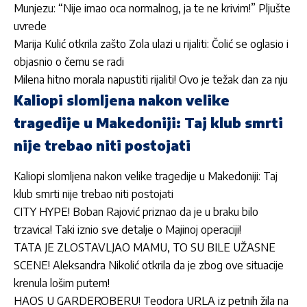
Munjezu: “Nije imao oca normalnog, ja te ne krivim!” Pljušte
uvrede
Marija Kulić otkrila zašto Zola ulazi u rijaliti: Čolić se oglasio i
objasnio o čemu se radi
Milena hitno morala napustiti rijaliti! Ovo je težak dan za nju
Kaliopi slomljena nakon velike
tragedije u Makedoniji: Taj klub smrti
nije trebao niti postojati
Kaliopi slomljena nakon velike tragedije u Makedoniji: Taj
klub smrti nije trebao niti postojati
CITY HYPE! Boban Rajović priznao da je u braku bilo
trzavica! Taki iznio sve detalje o Majinoj operaciji!
TATA JE ZLOSTAVLJAO MAMU, TO SU BILE UŽASNE
SCENE! Aleksandra Nikolić otkrila da je zbog ove situacije
krenula lošim putem!
HAOS U GARDEROBERU! Teodora URLA iz petnih žila na