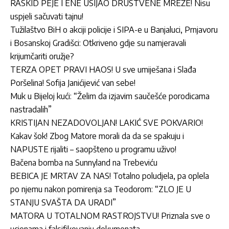
RASKID PEJE I ENE USIJAO DRUŠTVENE MREŽE! Nisu
uspjeli sačuvati tajnu!
Tužilaštvo BiH o akciji policije i SIPA-e u Banjaluci, Prnjavoru
i Bosanskoj Gradišci: Otkriveno gdje su namjeravali
krijumčariti oružje?
TERZA OPET PRAVI HAOS! U sve umiješana i Slađa
Poršelina! Sofija Janićijević van sebe!
Muk u Bijeloj kući: “Želim da izjavim saučešće porodicama
nastradalih”
KRISTIJAN NEZADOVOLJAN! LAKIĆ SVE POKVARIO!
Kakav šok! Zbog Matore morali da da se spakuju i
NAPUSTE rijaliti – saopšteno u programu uživo!
Bačena bomba na Sunnyland na Trebeviću
BEBICA JE MRTAV ZA NAS! Totalno poludjela, pa oplela
po njemu nakon pomirenja sa Teodorom: “ZLO JE U
STANJU SVAŠTA DA URADI”
MATORA U TOTALNOM RASTROJSTVU! Priznala sve o