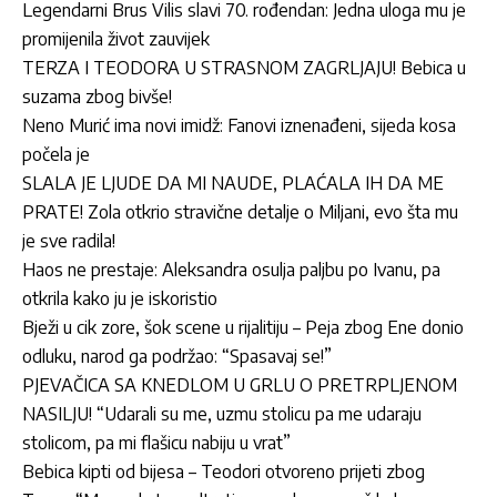
Legendarni Brus Vilis slavi 70. rođendan: Jedna uloga mu je
promijenila život zauvijek
TERZA I TEODORA U STRASNOM ZAGRLJAJU! Bebica u
suzama zbog bivše!
Neno Murić ima novi imidž: Fanovi iznenađeni, sijeda kosa
počela je
SLALA JE LJUDE DA MI NAUDE, PLAĆALA IH DA ME
PRATE! Zola otkrio stravične detalje o Miljani, evo šta mu
je sve radila!
Haos ne prestaje: Aleksandra osulja paljbu po Ivanu, pa
otkrila kako ju je iskoristio
Bježi u cik zore, šok scene u rijalitiju – Peja zbog Ene donio
odluku, narod ga podržao: “Spasavaj se!”
PJEVAČICA SA KNEDLOM U GRLU O PRETRPLJENOM
NASILJU! “Udarali su me, uzmu stolicu pa me udaraju
stolicom, pa mi flašicu nabiju u vrat”
Bebica kipti od bijesa – Teodori otvoreno prijeti zbog