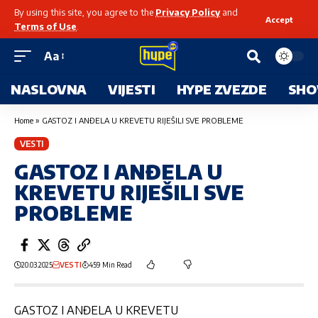
By using this site, you agree to the
Privacy Policy
and
Accept
Terms of Use
.
Aa
NASLOVNA
VIJESTI
HYPE ZVEZDE
SHO
Home
»
GASTOZ I ANĐELA U KREVETU RIJEŠILI SVE PROBLEME
VESTI
GASTOZ I ANĐELA U
KREVETU RIJEŠILI SVE
PROBLEME
20.03.2025
VESTI
459 Min Read
GASTOZ I ANĐELA U KREVETU