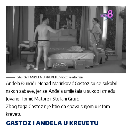
GASTOZ I ANĐELA U KREVETU/Photo: Printscreen
Anđela Đuričić
i
Nenad Marinković Gastoz
su se sukobili
nakon zabave, jer se
Anđela
umiješala u sukob između
Jovane Tomić Matore
i
Stefani Grujić.
Zbog toga
Gastoz
nije htio da spava s njom u istom
krevetu.
GASTOZ I ANĐELA U KREVETU