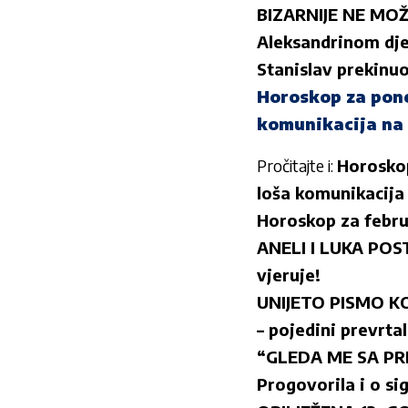
BIZARNIJE NE MOŽE 
Aleksandrinom djet
Stanislav prekinuo
Horoskop za pone
komunikacija na 
Pročitajte i:
Horoskop
loša komunikacija
Horoskop za februa
ANELI I LUKA POST
vjeruje!
UNIJETO PISMO KOJ
– pojedini prevrtal
“GLEDA ME SA PREZ
Progovorila i o s