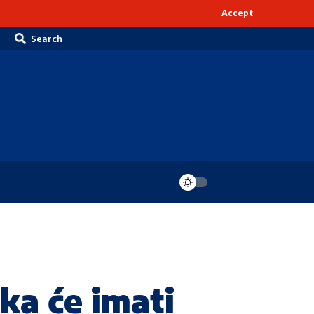
Accept
Search
ka će imati