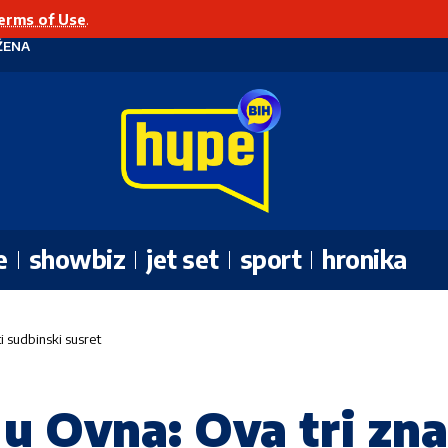
erms of Use
.
ŽENA
e
showbiz
jet set
sport
hronika
i sudbinski susret
 u Ovna: Ova tri zna