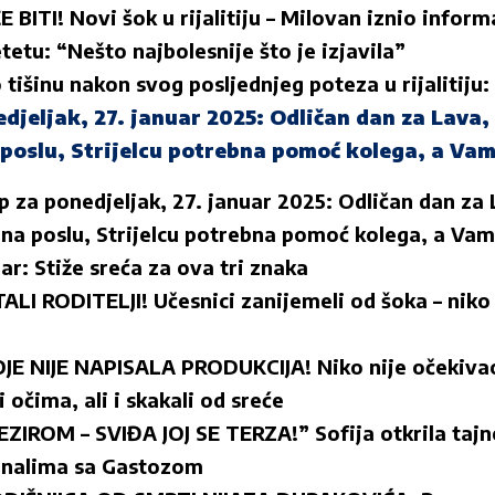
BITI! Novi šok u rijalitiju – Milovan iznio inform
etu: “Nešto najbolesnije što je izjavila”
 tišinu nakon svog posljednjeg poteza u rijalitiju:
djeljak, 27. januar 2025: Odličan dan za Lava,
poslu, Strijelcu potrebna pomoć kolega, a Va
 za ponedjeljak, 27. januar 2025: Odličan dan za
 na poslu, Strijelcu potrebna pomoć kolega, a Va
r: Stiže sreća za ova tri znaka
ALI RODITELJI! Učesnici zanijemeli od šoka – nik
E NIJE NAPISALA PRODUKCIJA! Niko nije očekiva
i očima, ali i skakali od sreće
IROM – SVIĐA JOJ SE TERZA!” Sofija otkrila tajne
ignalima sa Gastozom