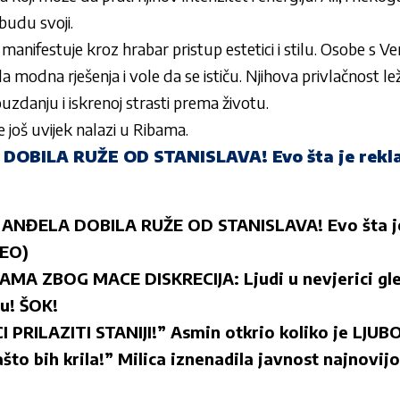
budu svoji.
 manifestuje kroz hrabar pristup estetici i stilu. Osobe s 
la modna rješenja i vole da se ističu. Njihova privlačnost l
zdanju i iskrenoj strasti prema životu.
 još uvijek nalazi u Ribama.
OBILA RUŽE OD STANISLAVA! Evo šta je rekla,
)
ANĐELA DOBILA RUŽE OD STANISLAVA! Evo šta je 
DEO)
A ZBOG MACE DISKRECIJA: Ljudi u nevjerici gled
u! ŠOK!
 PRILAZITI STANIJI!” Asmin otkrio koliko je LJ
ašto bih krila!” Milica iznenadila javnost najnovi