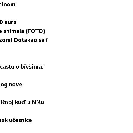
aminom
00 eura
e snimala (FOTO)
ozom! Dotakao se i
astu o bivšima:
zbog nove
ičnoj kući u Nišu
mak učesnice