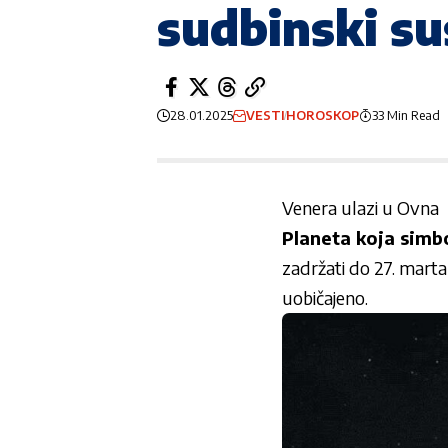
sudbinski su
28.01.2025
VESTI
HOROSKOP
33 Min Read
Venera ulazi u Ovna
Planeta koja simbo
zadržati do 27. marta
uobičajeno.