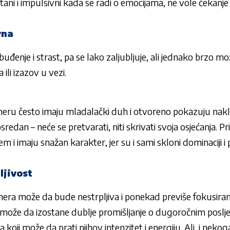
ni i impulsivni kada se radi o emocijama, ne vole čekanje i
vna
uđenje i strast, pa se lako zaljubljuje, ali jednako brzo mo
ili izazov u vezi.
eneru često imaju mladalački duh i otvoreno pokazuju nakl
osredan – neće se pretvarati, niti skrivati svoja osjećanja. P
i imaju snažan karakter, jer su i sami skloni dominaciji i
ljivost
ra može da bude nestrpljiva i ponekad previše fokusira
može da izostane dublje promišljanje o dugoročnim posl
a koji može da prati njihov intenzitet i energiju. Ali, i neko