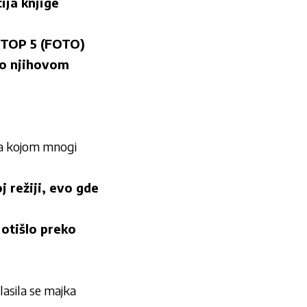
ja knjige
E TOP 5 (FOTO)
 o njihovom
za kojom mnogi
 režiji, evo gde
otišlo preko
sila se majka