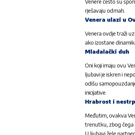
Venere često su sponta
rješavaju odmah.
Venera ulazi u O
Venera ovdje traži uzb
ako izostane dinamika 
Mladalački duh
Oni koji imaju ovu V
ljubavi je iskren i nep
odišu samopouzdanjem 
inicijative.
Hrabrost i nestrp
Međutim, ovakva Vene
trenutku, zbog čega 
U ljubavi žele partner