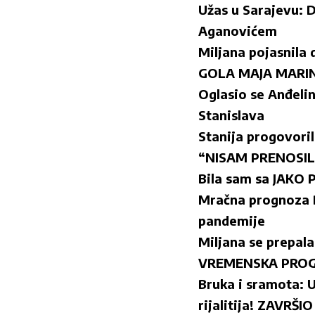
Užas u Sarajevu: D
Aganovićem
Miljana pojasnila d
GOLA MAJA MARINK
Oglasio se Anđeli
Stanislava
Stanija progovori
“NISAM PRENOSILA
Bila sam sa JAK
Mračna prognoza B
pandemije
Miljana se prepala
VREMENSKA PROGN
Bruka i sramota: 
rijalitija! ZAVRŠ