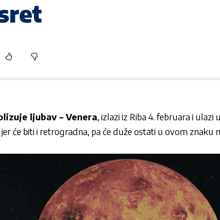
sret
lizuje ljubav – Venera
, izlazi iz Riba 4. februara i ulaz
 jer će biti i retrogradna, pa će duže ostati u ovom znaku n