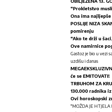
OBILJEŽENA 13. G
“Prokletstvo mus
Ona ima najljepše
POSLIJE NIZA SKA
pomirenju
“Ako te drži u šac
Ove namirnice pog
Gastoz je bio u vezi
uzdišu i danas
MEGAEKSKLUZIVNO! 
će se EMITOVATI!
TRBUHOM ZA KRUHO
130.000 radnika iz
Ovi horoskopski z
“MOŽDA JE HTJELA D