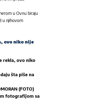
Venerom u Ovnu biraju
eži u njihovom
 ovo niko nije
rekla, ovo niko
aju šta piše na
UBOMORAN (FOTO)
jom fotografijom sa