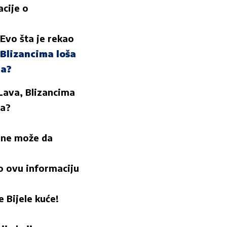
acije o
 Evo šta je rekao
 Blizancima loša
ma?
 Lava, Blizancima
ma?
o ne može da
o ovu informaciju
 Bijele kuće!