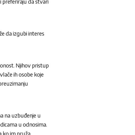
 preferiraju da stvari
že da izgubi interes
onost. Njihov pristup
rivlače ih osobe koje
 preuzimanju
na na uzbuđenje u
jedicama u odnosima.
ga ko im pruža