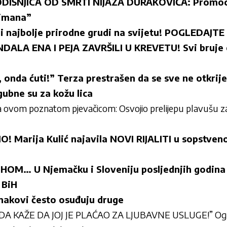
ODIŠNJICA OD SMRTI NIJAZA DURAKOVIĆA: Promoci
limana”
 i najbolje prirodne grudi na svijetu! POGLEDAJT
NDALA ENA I PEJA ZAVRŠILI U KREVETU! Svi bruje
i, onda ćuti!” Terza prestrašen da se sve ne otkrije
ubne su za kožu lica
 sa ovom poznatom pjevačicom: Osvojio prelijepu plavušu 
Marija Kulić najavila NOVI RIJALITI u sopstvenoj
M… U Njemačku i Sloveniju posljednjih godina 
 BiH
nakovi često osuđuju druge
A KAŽE DA JOJ JE PLAĆAO ZA LJUBAVNE USLUGE!” Ogla