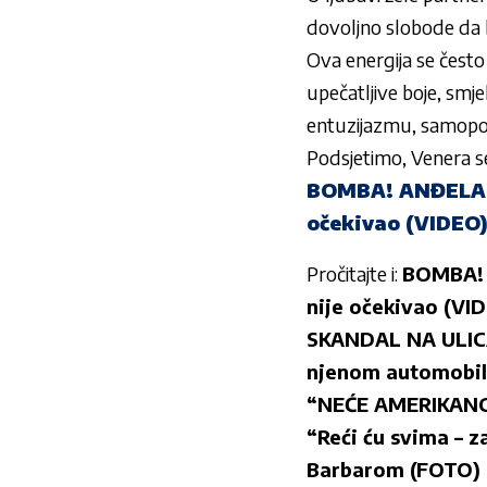
dovoljno slobode da 
Ova energija se često
upečatljive boje, smje
entuzijazmu, samopou
Podsjetimo, Venera se
BOMBA! ANĐELA D
očekivao (VIDEO
Pročitajte i:
BOMBA! 
nije očekivao (VI
SKANDAL NA ULICAM
njenom automobil
“NEĆE AMERIKANCI
“Reći ću svima – z
Barbarom (FOTO)