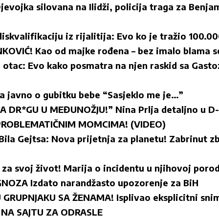
jevojka silovana na Ilidži, policija traga za Benj
iskvalifikaciju iz rijalitija: Evo ko je tražio 100.0
OVIĆ! Kao od majke rođena – bez imalo blama s
n otac: Evo kako posmatra na njen raskid sa Gast
la javno o gubitku bebe “Sasjeklo me je…”
 DR*GU U MEĐUNOŽJU!” Nina Prlja detaljno u D-c
O PROBLEMATIČNIM MOMCIMA! (VIDEO)
ila Gejtsa: Nova prijetnja za planetu! Zabrinut 
 za svoj život! Marija o incidentu u njihovoj porod
OZA Izdato narandžasto upozorenje za BiH
U GRUPNJAKU SA ŽENAMA! Isplivao eksplicitni sni
IO NA SAJTU ZA ODRASLE