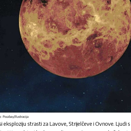
: Pixabay/Ilustracija
eksploziju strasti za Lavove, Strijelčeve i Ovnove. Ljudi 