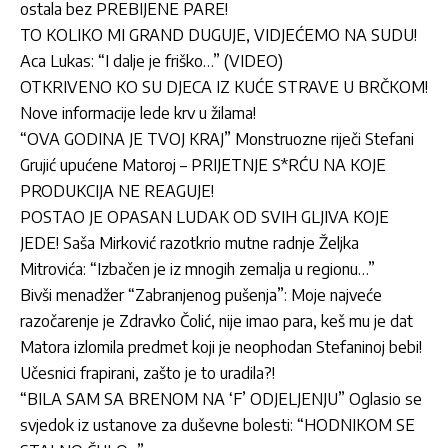
ostala bez PREBIJENE PARE!
TO KOLIKO MI GRAND DUGUJE, VIDJEĆEMO NA SUDU!
Aca Lukas: “I dalje je friško…” (VIDEO)
OTKRIVENO KO SU DJECA IZ KUĆE STRAVE U BRČKOM!
Nove informacije lede krv u žilama!
“OVA GODINA JE TVOJ KRAJ” Monstruozne riječi Stefani
Grujić upućene Matoroj – PRIJETNJE S*RĆU NA KOJE
PRODUKCIJA NE REAGUJE!
POSTAO JE OPASAN LUDAK OD SVIH GLJIVA KOJE
JEDE! Saša Mirković razotkrio mutne radnje Željka
Mitrovića: “Izbačen je iz mnogih zemalja u regionu…”
Bivši menadžer “Zabranjenog pušenja”: Moje najveće
razočarenje je Zdravko Čolić, nije imao para, keš mu je dat
Matora izlomila predmet koji je neophodan Stefaninoj bebi!
Učesnici frapirani, zašto je to uradila?!
“BILA SAM SA BRENOM NA ‘F’ ODJELJENJU” Oglasio se
svjedok iz ustanove za duševne bolesti: “HODNIKOM SE