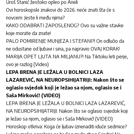
Uroš Stanić žestoko opleo po Aneli
Ovi horoskopski znakovi do 2026. neće znati šta će s
novcem: Jeste li među njima?
KAKO ODABRATI ZAPOSLENOG? Ovo su važne stavke
koje morate da znate!
PALO POMIRENJE MUNJEZA I STEFANI?! On odlučio da
ne odustane od ljubavi i sina, pa napravio OVAJ KORAK!
MARIJA OPET LJUTA NA MILJANU?! Na Tiktoku leti perje,
ovo je razlog (Video)
LEPA BRENA JE LEŽALA U BOLNICI LAZA
LAZAREVIĆ, NA NEUROPSIHIJATRIJI: Nakon što se
oglasio svjedok koji je ležao sa njom, oglasio se i
Saša Mirković! (VIDEO)
LEPA BRENA JE LEŽALA U BOLNICI LAZA LAZAREVIĆ,
NA NEUROPSIHIJATRIJI: Nakon što se oglasio svjedok koji
je ležao sa njom, oglasio se i Saša Mirković! (VIDEO)
Horoskop otkriva: Koga će ljubav iznenaditi iduće sedmice?