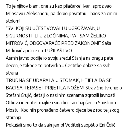
To je njihov blam, one su kao pijačarke! Ivan isprozivao
Milosavu i Aleksandru, pa dobio povratnu – haos za crnim
stolom!
“SVI KOJI SU UČESTVOVALI U UGROŽAVANJU
SIGURNOSTI ILI U ZLOČINIMA, PA I SAM ŽELJKO
MITROVIĆ, ODGOVARAĆE PRED ZAKONOM!” Saša
Mirković apeluje na TUŽILAŠTVO
Asmin javno podijelio svoju sreću! Stanija na pragu pete
decenije takođe to potvrdila… Čestitke dolaze sa svih
strana
TRUDNA SE UDARALA U STOMAK, HTJELA DA SE
BACI SA TERASE I PRIJETILA NOŽEM! Stravične tvrdnje o
Stefani Grujić, detalji o nasilnim scenama zgrozili javnost!
Otkriva identitet majke i sina koji su uhapšeni u Sanskom
Mostu: Kod njih pronađeno četvero djece bez roditeljskog
staranja
Pokušali smo to da sakrijemo! Voditelj saopštio Eni Čolić