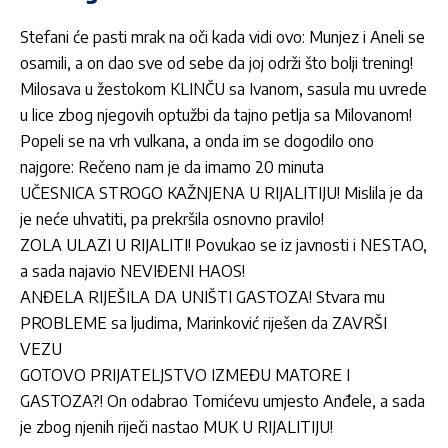
Stefani će pasti mrak na oči kada vidi ovo: Munjez i Aneli se
osamili, a on dao sve od sebe da joj održi što bolji trening!
Milosava u žestokom KLINČU sa Ivanom, sasula mu uvrede
u lice zbog njegovih optužbi da tajno petlja sa Milovanom!
Popeli se na vrh vulkana, a onda im se dogodilo ono
najgore: Rečeno nam je da imamo 20 minuta
UČESNICA STROGO KAŽNJENA U RIJALITIJU! Mislila je da
je neće uhvatiti, pa prekršila osnovno pravilo!
ZOLA ULAZI U RIJALITI! Povukao se iz javnosti i NESTAO,
a sada najavio NEVIĐENI HAOS!
ANĐELA RIJEŠILA DA UNIŠTI GASTOZA! Stvara mu
PROBLEME sa ljudima, Marinković riješen da ZAVRŠI
VEZU
GOTOVO PRIJATELJSTVO IZMEĐU MATORE I
GASTOZA?! On odabrao Tomićevu umjesto Anđele, a sada
je zbog njenih riječi nastao MUK U RIJALITIJU!