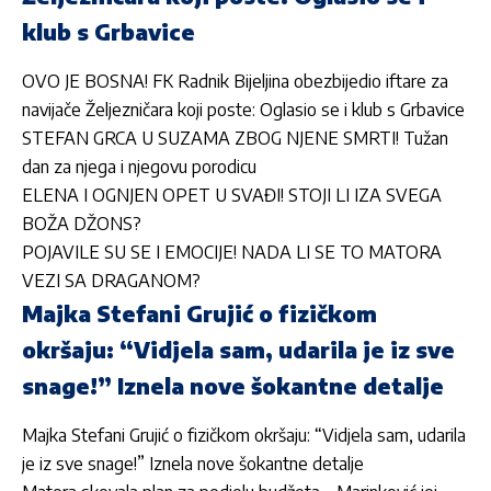
klub s Grbavice
OVO JE BOSNA! FK Radnik Bijeljina obezbijedio iftare za
navijače Željezničara koji poste: Oglasio se i klub s Grbavice
STEFAN GRCA U SUZAMA ZBOG NJENE SMRTI! Tužan
dan za njega i njegovu porodicu
ELENA I OGNJEN OPET U SVAĐI! STOJI LI IZA SVEGA
BOŽA DŽONS?
POJAVILE SU SE I EMOCIJE! NADA LI SE TO MATORA
VEZI SA DRAGANOM?
Majka Stefani Grujić o fizičkom
okršaju: “Vidjela sam, udarila je iz sve
snage!” Iznela nove šokantne detalje
Majka Stefani Grujić o fizičkom okršaju: “Vidjela sam, udarila
je iz sve snage!” Iznela nove šokantne detalje