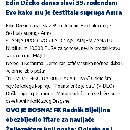
Edin Džeko danas slavi 39. rođendan:
Evo kako mu je čestitala supruga Amra
Edin Džeko danas slavi 39. rođendan: Evo kako mu je
čestitala supruga Amra
STANIJA PROGOVORILA O NAJSTARIJEM ZANATU:
Nudili su mi 10.000 EURA za odnose, neki bi prodali kravu
samo da me IMAJU!
Neredi u Kočanima: Demoliran kafić vlasnika noćnog kluba u
kojem je izbio požar
“NE MOŽE NIKO DA BUDE ACA LUKAS” Otkrio šta
najviše kolege kopiraju: “Poenta priče je da…” (VIDEO)
Došlo i njenih pet minuta: Matora odlučila da se brže-bolje
osveti Ani Nikolić zbog Dragane!
OVO JE BOSNA! FK Radnik Bijeljina
obezbijedio iftare za navijače
Željezničara koji poste: Oglasio se i