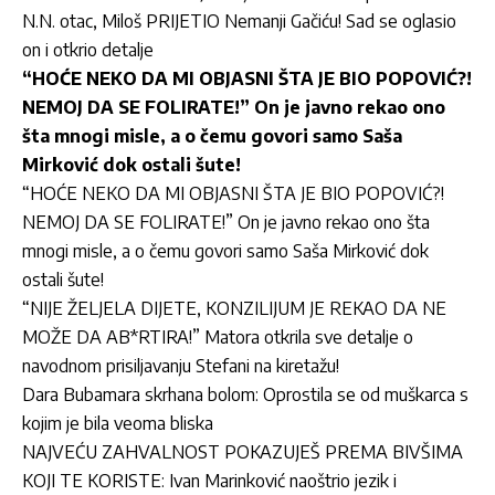
N.N. otac, Miloš PRIJETIO Nemanji Gačiću! Sad se oglasio
on i otkrio detalje
“HOĆE NEKO DA MI OBJASNI ŠTA JE BIO POPOVIĆ?!
NEMOJ DA SE FOLIRATE!” On je javno rekao ono
šta mnogi misle, a o čemu govori samo Saša
Mirković dok ostali šute!
“HOĆE NEKO DA MI OBJASNI ŠTA JE BIO POPOVIĆ?!
NEMOJ DA SE FOLIRATE!” On je javno rekao ono šta
mnogi misle, a o čemu govori samo Saša Mirković dok
ostali šute!
“NIJE ŽELJELA DIJETE, KONZILIJUM JE REKAO DA NE
MOŽE DA AB*RTIRA!” Matora otkrila sve detalje o
navodnom prisiljavanju Stefani na kiretažu!
Dara Bubamara skrhana bolom: Oprostila se od muškarca s
kojim je bila veoma bliska
NAJVEĆU ZAHVALNOST POKAZUJEŠ PREMA BIVŠIMA
KOJI TE KORISTE: Ivan Marinković naoštrio jezik i