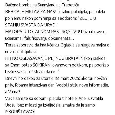
Bačena bomba na Sunnyland na Trebeviću
BEBICA JE MRTAV ZA NAS! Totalno poludjela, pa oplela
po njemu nakon pomirenja sa Teodorom: “ZLO JE U
STANJU SVAŠTA DA URADI”
MATORA U TOTALNOM RASTROJSTVU! Priznala sve o
ucjenama i falsifikovanju dokumenata….
Terza zaboravio da ima kćerku: Oglasila se njegova majka o
novoj rijaliti ljubavi
HITNO OGLAŠAVANJE PEJINOG BRATA! Nakon raskida
sa Enom ostao ŠOKIRAN Jovanovom odlukom, pa podržao
bivšu svastiku: “Mislim da će…”
Dnevni horoskop za utorak, 18. mart 2025: Škorpiji novčani
priliv, Ribama intenzivan dan, Vodoliji stižu nove informacije,
a Vama?
Vukla sam te sa sobom i plaćala ti hotele: Aneli uzvratila
Urošu, bez milosti ga izvrijeđala, smatra da je samo
ISKORIŠTAVAO!