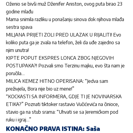
Oženio se bivši muž Dženifer Aniston, ovog puta birao 23
godine mlađu
Mama snimila razliku u ponašanju sinova dok njihova mlađa
sestra spava
MILJANA PRIJETI ZOLI PRED ULAZAK U RIJALITI! Evo
koliko puta ga je zvala na telefon, želi da uđe zajedno sa
njim unutra!
KIPTE POPUT EKSPRES LONCA ZBOG NJEGOVIH
POSTUPAKA?! Pozvali smo Terzinu majku, evo šta nam je
poručila…
MILICA KEMEZ HITNO OPERISANA: “Jedva sam
preživjela, Bora nije bio uz mene!”
“KOCKASTI SA INFORMERA, GDJE TI JE NOVINARSKA
ETIKA?” Poznati tiktoker rastavio Vučićevića na činioce,
stavio ga na stub srama: “Uhvati se sa Jeremićkom pod
ruku i igraj…”
KONAČNO PRAVA ISTINA: Saša