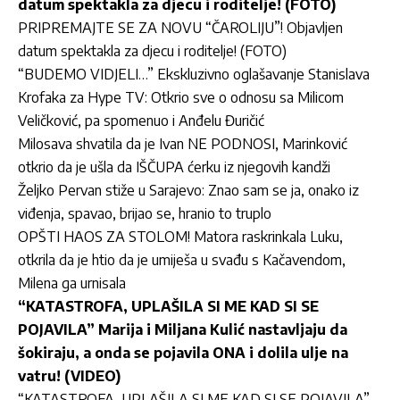
datum spektakla za djecu i roditelje! (FOTO)
PRIPREMAJTE SE ZA NOVU “ČAROLIJU”! Objavljen
datum spektakla za djecu i roditelje! (FOTO)
“BUDEMO VIDJELI…” Ekskluzivno oglašavanje Stanislava
Krofaka za Hype TV: Otkrio sve o odnosu sa Milicom
Veličković, pa spomenuo i Anđelu Đuričić
Milosava shvatila da je Ivan NE PODNOSI, Marinković
otkrio da je ušla da IŠČUPA ćerku iz njegovih kandži
Željko Pervan stiže u Sarajevo: Znao sam se ja, onako iz
viđenja, spavao, brijao se, hranio to truplo
OPŠTI HAOS ZA STOLOM! Matora raskrinkala Luku,
otkrila da je htio da je umiješa u svađu s Kačavendom,
Milena ga urnisala
“KATASTROFA, UPLAŠILA SI ME KAD SI SE
POJAVILA” Marija i Miljana Kulić nastavljaju da
šokiraju, a onda se pojavila ONA i dolila ulje na
vatru! (VIDEO)
“KATASTROFA, UPLAŠILA SI ME KAD SI SE POJAVILA”