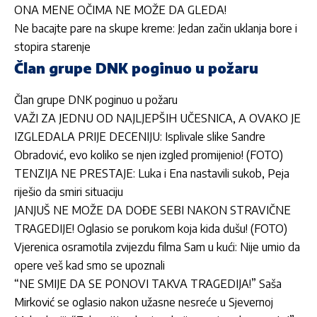
ONA MENE OČIMA NE MOŽE DA GLEDA!
Ne bacajte pare na skupe kreme: Jedan začin uklanja bore i
stopira starenje
Član grupe DNK poginuo u požaru
Član grupe DNK poginuo u požaru
VAŽI ZA JEDNU OD NAJLJEPŠIH UČESNICA, A OVAKO JE
IZGLEDALA PRIJE DECENIJU: Isplivale slike Sandre
Obradović, evo koliko se njen izgled promijenio! (FOTO)
TENZIJA NE PRESTAJE: Luka i Ena nastavili sukob, Peja
riješio da smiri situaciju
JANJUŠ NE MOŽE DA DOĐE SEBI NAKON STRAVIČNE
TRAGEDIJE! Oglasio se porukom koja kida dušu! (FOTO)
Vjerenica osramotila zvijezdu filma Sam u kući: Nije umio da
opere veš kad smo se upoznali
“NE SMIJE DA SE PONOVI TAKVA TRAGEDIJA!” Saša
Mirković se oglasio nakon užasne nesreće u Sjevernoj