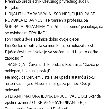
Preminuo predsjednik Okružnog privrednog suda u
Banjaluci
U RIJALITIJU ZARAĐIVALA 1.500 NEDJELJNO, PA SE
POVUKLA IZ JAVNOSTI! Promijenila profesiju, pa
ŠOKIRALA PRIZANJEM: “Tražila sam pomoć psihologa, da
se oslobodim TRAUME!”
Ilon Mask u dvije sedmice dobio dvoje djece!
Kija Kockar otputovala sa momkom, pa pokazala prsten!
Pljušte čestitke: “Neka je sa srećom, da li te je to dečko
zaprosio?”
TRAGEDIJA – Čuvar iz disko kluba u Kočanima: “Gazda je
pohlepan, takav ne postoji”
Ne mogu da vjerujem u šta si se upetljala! Karić u šoku
nakon saznanja o Matoroj, moli ga za pomoć! Ovo je
bolesno!
STEFANI I MATORA JEDNA DRUGOJ VADE OČI! Skandal
epskih razmera! OTKRIVENE SVE PIKANTERIJE
Terza opalio šamar realnosti Poršelini!