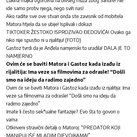
Lukina majka ogorčena na bivšeg muža zbog Sandre! Ne
ide samo protiv njega, nego svih nas!
Ako radite sve ove stvari onda ste zavisnik od mobitela
Matora htjela da se ubije! Isplivali i dokazi
TIKTOKER ŽESTOKO ISPROZIVAO ĐEDOVIĆA! Ovako ga
niko nije spustio ni u rijalitiju! (FOTO)
Gastoz tvrdi da je Anđela namjenski to uradila! DALA JE TO
NAMJERNO
Ovim će se baviti Matora i Gastoz kada izađu iz
rijalitija: Ima veze sa filmovima za odrasle! “Došli
smo na ideju da radimo zajedno”
Ovim će se baviti Matora i Gastoz kada izađu iz rijalitija: Ima
veze sa filmovima za odrasle! “Došli smo na ideju da
radimo zajedno”
Imate li često sek*ualne fantazije? Evo šta to govori o
vama
Otkriveni stravični detalji o Matoroj: “PREDATOR KOJI
MANIPULIŠE MLADIM DJEVOJKAMA!”