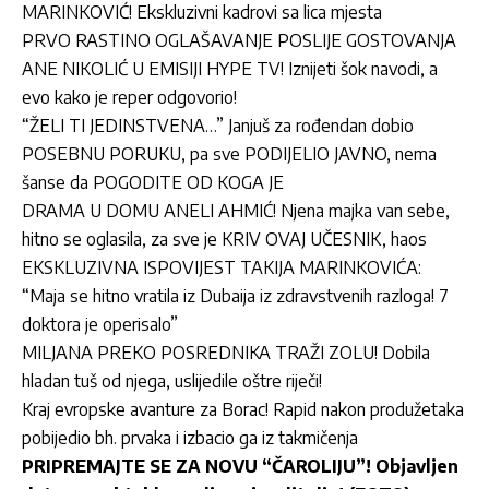
MARINKOVIĆ! Ekskluzivni kadrovi sa lica mjesta
PRVO RASTINO OGLAŠAVANJE POSLIJE GOSTOVANJA
ANE NIKOLIĆ U EMISIJI HYPE TV! Iznijeti šok navodi, a
evo kako je reper odgovorio!
“ŽELI TI JEDINSTVENA…” Janjuš za rođendan dobio
POSEBNU PORUKU, pa sve PODIJELIO JAVNO, nema
šanse da POGODITE OD KOGA JE
DRAMA U DOMU ANELI AHMIĆ! Njena majka van sebe,
hitno se oglasila, za sve je KRIV OVAJ UČESNIK, haos
EKSKLUZIVNA ISPOVIJEST TAKIJA MARINKOVIĆA:
“Maja se hitno vratila iz Dubaija iz zdravstvenih razloga! 7
doktora je operisalo”
MILJANA PREKO POSREDNIKA TRAŽI ZOLU! Dobila
hladan tuš od njega, uslijedile oštre riječi!
Kraj evropske avanture za Borac! Rapid nakon produžetaka
pobijedio bh. prvaka i izbacio ga iz takmičenja
PRIPREMAJTE SE ZA NOVU “ČAROLIJU”! Objavljen