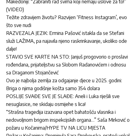
Makedoniji: “Zabraniti rad svima koji nemaju uslove za to!”
(VIDEO)
Težite zdravijem životu? Razvijen ‘Fitness Instagram’, evo
što sve nudi
RAZVEZALA JEZIK: Ermina Pašović istakla da se Stefani
služi LAŽIMA, pa najavila njeno raskrinkavanje, ukoliko ode
dalje!
STAVIO SVE KARTE NA STO: Janjuš progovorio o proslavi
rođendana, prijateljstvu sa Slobom Radanovićem i odnosu
sa Draganom Stojančević
Ovo je najbolja zemlja za odgajanje djece u 2025. godini:
Briga o njima godišnje košta samo 354 dolara
POSLIJE SVAĐE SVE JE SLAĐE: Aneli i Luka riješili sve
nesuglasice, ne skidaju osmijehe s lica!
“Strašna tragedija izazvana opet bahatošću vlasnika i
nedovoljnom brigom inspekcijskih organa…” Saša Mirković o
požaru u Kočanima/HYPE TV NA LICU MJESTA
Požar u Kočanima: Preminula Sara Projkovska, prateći vokal