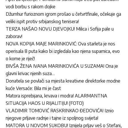
vodi borbu s rakom dojke
Džumhur furioznom igrom prošao u četvrtfinale, očekuje ga
veliki ispit protiv srbijanskog tenisera!
TERZA NAŠAO NOVU DJEVOJKU! Milica i Sofija pale u
zaborav!
NOVA KOPIJA MAJE MARINKOVIĆ: Ova starleta je nos
operisala 8 puta kako bi izgledala kao njena suparnica, evo
o kome je riječ!
BIVŠA ŽENA IVANA MARINKOVIĆA U SUZAMA! Ona je
glavni krivac njenih suza…
Donatela se povlači sa mjesta kreativne direktorke modne
kuće Versaće: Bila mi je čast
Matora isprebijana, krvava i modra! ALARMANTNA
SITUACIJA HAOS U RIJALITIJU! (FOTO)
VLADIMIR TOMOVIĆ RASKRINKAO ĐEDOVIĆA! Iznio
njegove prljave radnje i tajne iz spoljnog svijeta!
MATORA U NOVOM SUKOBU! Iznijela prljav veš o Stefani,