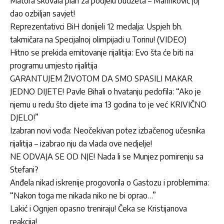
Matora skovala plan za podjelu budžeta – Marinković joj
dao ozbiljan savjet!
Reprezentativci BiH donijeli 12 medalja: Uspjeh bh.
takmičara na Specijalnoj olimpijadi u Torinu! (VIDEO)
Hitno se prekida emitovanje rijalitija: Evo šta će biti na
programu umjesto rijalitija
GARANTUJEM ŽIVOTOM DA SMO SPASILI MAKAR
JEDNO DIJETE! Pavle Bihali o hvatanju pedofila: “Ako je
njemu u redu što dijete ima 13 godina to je već KRIVIČNO
DJELO!”
Izabran novi vođa: Neočekivan potez izbačenog učesnika
rijalitija – izabrao nju da vlada ove nedjelje!
NE ODVAJA SE OD NJE! Nada li se Munjez pomirenju sa
Stefani?
Anđela nikad iskrenije progovorila o Gastozu i problemima:
“Nakon toga me nikada niko ne bi oprao…”
Lakić i Ognjen opasno treniraju! Čeka se Kristijanova
reakcija!