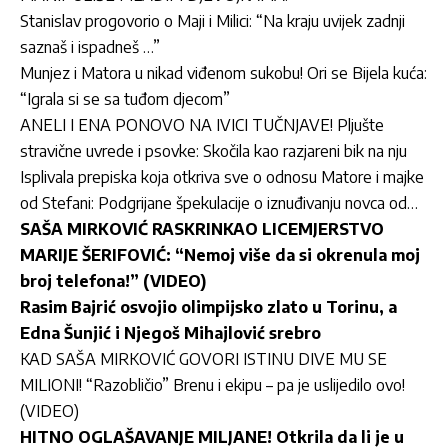
Stanislav progovorio o Maji i Milici: “Na kraju uvijek zadnji
saznaš i ispadneš …”
Munjez i Matora u nikad viđenom sukobu! Ori se Bijela kuća:
“Igrala si se sa tuđom djecom”
ANELI I ENA PONOVO NA IVICI TUČNJAVE! Pljušte
stravične uvrede i psovke: Skočila kao razjareni bik na nju
Isplivala prepiska koja otkriva sve o odnosu Matore i majke
od Stefani: Podgrijane špekulacije o iznuđivanju novca od…
SAŠA MIRKOVIĆ RASKRINKAO LICEMJERSTVO
MARIJE ŠERIFOVIĆ: “Nemoj više da si okrenula moj
broj telefona!” (VIDEO)
Rasim Bajrić osvojio olimpijsko zlato u Torinu, a
Edna Šunjić i Njegoš Mihajlović srebro
KAD SAŠA MIRKOVIĆ GOVORI ISTINU DIVE MU SE
MILIONI! “Razobličio” Brenu i ekipu – pa je uslijedilo ovo!
(VIDEO)
HITNO OGLAŠAVANJE MILJANE! Otkrila da li je u