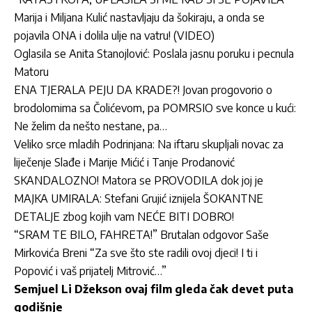
Marija i Miljana Kulić nastavljaju da šokiraju, a onda se
pojavila ONA i dolila ulje na vatru! (VIDEO)
Oglasila se Anita Stanojlović: Poslala jasnu poruku i pecnula
Matoru
ENA TJERALA PEJU DA KRADE?! Jovan progovorio o
brodolomima sa Čolićevom, pa POMRSIO sve konce u kući:
Ne želim da nešto nestane, pa…
Veliko srce mladih Podrinjana: Na iftaru skupljali novac za
liječenje Slađe i Marije Mićić i Tanje Prodanović
SKANDALOZNO! Matora se PROVODILA dok joj je
MAJKA UMIRALA: Stefani Grujić iznijela ŠOKANTNE
DETALJE zbog kojih vam NEĆE BITI DOBRO!
“SRAM TE BILO, FAHRETA!” Brutalan odgovor Saše
Mirkovića Breni “Za sve što ste radili ovoj djeci! I ti i
Popović i vaš prijatelj Mitrović…”
Semjuel Li Džekson ovaj film gleda čak devet puta
godišnje