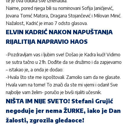
te je ova odluka sve iznenadila.
Naime, pored njega bili su nominovani
Sofija Janićijević
,
Jovana Tomić Matora
,
Dragana Stojančević
i
Milovan Minić
.
Nažalost,
Kadrić
je imao 7 odsto glasova.
ELVIN KADRIĆ NAKON NAPUŠTANJA
RIJALITIJA NAPRAVIO HAOS
-Pozdravljam vas i ljubim sve! Došao je
Kadra
kući! Vidimo
se sutra tačno u 21h. Dođite da se družimo i da zapjevamo
– istakao je, a onda je dodao:
-Hvala što ste me ispoštovali. Zamolio sam da ne glasate.
Hvala vam na tome! To znači da ste mi vjerni i odani! Sve
najbolje vam želim- poručio je
bivši rijaliti učesnik.
NIŠTA IM NIJE SVETO! Stefani Grujić
negoduje jer nema ŽURKE, iako je Dan
žalosti, zgrozila gledaoce!