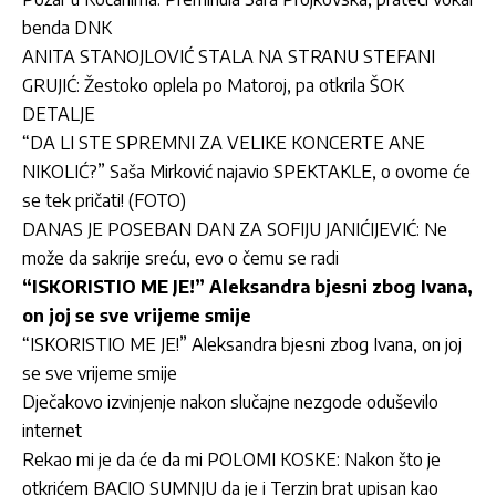
benda DNK
ANITA STANOJLOVIĆ STALA NA STRANU STEFANI
GRUJIĆ: Žestoko oplela po Matoroj, pa otkrila ŠOK
DETALJE
“DA LI STE SPREMNI ZA VELIKE KONCERTE ANE
NIKOLIĆ?” Saša Mirković najavio SPEKTAKLE, o ovome će
se tek pričati! (FOTO)
DANAS JE POSEBAN DAN ZA SOFIJU JANIĆIJEVIĆ: Ne
može da sakrije sreću, evo o čemu se radi
“ISKORISTIO ME JE!” Aleksandra bjesni zbog Ivana,
on joj se sve vrijeme smije
“ISKORISTIO ME JE!” Aleksandra bjesni zbog Ivana, on joj
se sve vrijeme smije
Dječakovo izvinjenje nakon slučajne nezgode oduševilo
internet
Rekao mi je da će da mi POLOMI KOSKE: Nakon što je
otkrićem BACIO SUMNJU da je i Terzin brat upisan kao