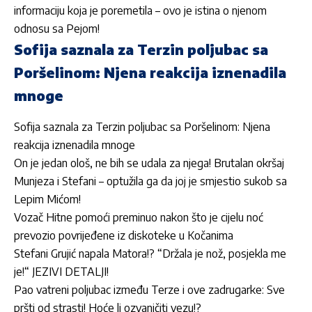
informaciju koja je poremetila – ovo je istina o njenom
odnosu sa Pejom!
Sofija saznala za Terzin poljubac sa
Poršelinom: Njena reakcija iznenadila
mnoge
Sofija saznala za Terzin poljubac sa Poršelinom: Njena
reakcija iznenadila mnoge
On je jedan ološ, ne bih se udala za njega! Brutalan okršaj
Munjeza i Stefani – optužila ga da joj je smjestio sukob sa
Lepim Mićom!
Vozač Hitne pomoći preminuo nakon što je cijelu noć
prevozio povrijeđene iz diskoteke u Kočanima
Stefani Grujić napala Matora!? “Držala je nož, posjekla me
je!“ JEZIVI DETALJI!
Pao vatreni poljubac između Terze i ove zadrugarke: Sve
pršti od strasti! Hoće li ozvaničiti vezu!?