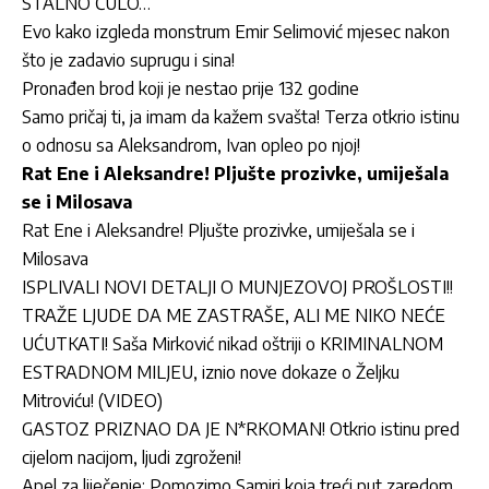
STALNO ČULO…”
Evo kako izgleda monstrum Emir Selimović mjesec nakon
što je zadavio suprugu i sina!
Pronađen brod koji je nestao prije 132 godine
Samo pričaj ti, ja imam da kažem svašta! Terza otkrio istinu
o odnosu sa Aleksandrom, Ivan opleo po njoj!
Rat Ene i Aleksandre! Pljušte prozivke, umiješala
se i Milosava
Rat Ene i Aleksandre! Pljušte prozivke, umiješala se i
Milosava
ISPLIVALI NOVI DETALJI O MUNJEZOVOJ PROŠLOSTI!!
TRAŽE LJUDE DA ME ZASTRAŠE, ALI ME NIKO NEĆE
UĆUTKATI! Saša Mirković nikad oštriji o KRIMINALNOM
ESTRADNOM MILJEU, iznio nove dokaze o Željku
Mitroviću! (VIDEO)
GASTOZ PRIZNAO DA JE N*RKOMAN! Otkrio istinu pred
cijelom nacijom, ljudi zgroženi!
Apel za liječenje: Pomozimo Samiri koja treći put zaredom