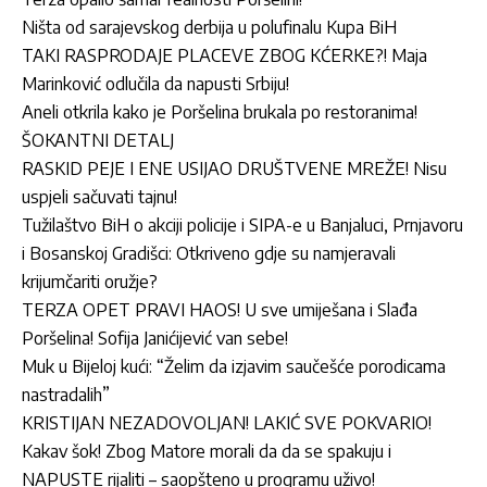
Ništa od sarajevskog derbija u polufinalu Kupa BiH
TAKI RASPRODAJE PLACEVE ZBOG KĆERKE?! Maja
Marinković odlučila da napusti Srbiju!
Aneli otkrila kako je Poršelina brukala po restoranima!
ŠOKANTNI DETALJ
RASKID PEJE I ENE USIJAO DRUŠTVENE MREŽE! Nisu
uspjeli sačuvati tajnu!
Tužilaštvo BiH o akciji policije i SIPA-e u Banjaluci, Prnjavoru
i Bosanskoj Gradišci: Otkriveno gdje su namjeravali
krijumčariti oružje?
TERZA OPET PRAVI HAOS! U sve umiješana i Slađa
Poršelina! Sofija Janićijević van sebe!
Muk u Bijeloj kući: “Želim da izjavim saučešće porodicama
nastradalih”
KRISTIJAN NEZADOVOLJAN! LAKIĆ SVE POKVARIO!
Kakav šok! Zbog Matore morali da da se spakuju i
NAPUSTE rijaliti – saopšteno u programu uživo!