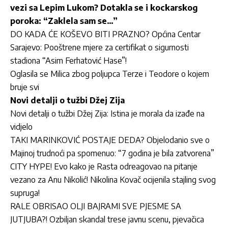
vezi sa Lepim Lukom? Dotakla se i kockarskog
poroka: “Zaklela sam se…”
DO KADA ĆE KOŠEVO BITI PRAZNO? Općina Centar
Sarajevo: Pooštrene mjere za certifikat o sigurnosti
stadiona “Asim Ferhatović Hase”!
Oglasila se Milica zbog poljupca Terze i Teodore o kojem
bruje svi
Novi detalji o tužbi Džej Zija
Novi detalji o tužbi Džej Zija: Istina je morala da izađe na
vidjelo
TAKI MARINKOVIĆ POSTAJE DEDA? Objelodanio sve o
Majinoj trudnoći pa spomenuo: “7 godina je bila zatvorena”
CITY HYPE! Evo kako je Rasta odreagovao na pitanje
vezano za Anu Nikolić! Nikolina Kovač ocijenila stajling svog
supruga!
RALE OBRISAO OLJI BAJRAMI SVE PJESME SA
JUTJUBA?! Ozbiljan skandal trese javnu scenu, pjevačica