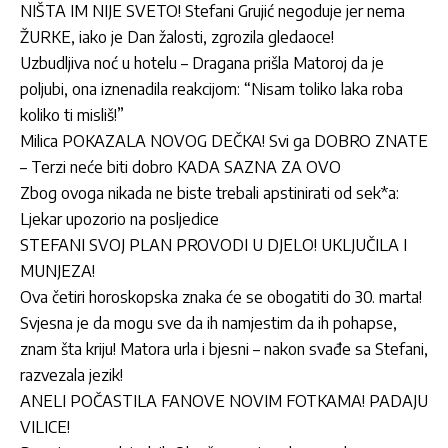
NIŠTA IM NIJE SVETO! Stefani Grujić negoduje jer nema
ŽURKE, iako je Dan žalosti, zgrozila gledaoce!
Uzbudljiva noć u hotelu – Dragana prišla Matoroj da je
poljubi, ona iznenadila reakcijom: “Nisam toliko laka roba
koliko ti misliš!”
Milica POKAZALA NOVOG DEČKA! Svi ga DOBRO ZNATE
– Terzi neće biti dobro KADA SAZNA ZA OVO
Zbog ovoga nikada ne biste trebali apstinirati od sek*a:
Ljekar upozorio na posljedice
STEFANI SVOJ PLAN PROVODI U DJELO! UKLJUČILA I
MUNJEZA!
Ova četiri horoskopska znaka će se obogatiti do 30. marta!
Svjesna je da mogu sve da ih namjestim da ih pohapse,
znam šta kriju! Matora urla i bjesni – nakon svađe sa Stefani,
razvezala jezik!
ANELI POČASTILA FANOVE NOVIM FOTKAMA! PADAJU
VILICE!