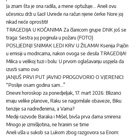
Ja znam šta je ona radila, a mene optužuje… Aneli ovu
učesnicu drži u šaci! Uvrede na račun njene ćerke Nore joj
nikad neće oprostiti!
TRAGEDIJA U KOČANIMA Za članicom grupe DNK јoš se
traga: Sestra јој poginula u požaru (FOTO)
POSLJEDNJI SNIMAK LEDI KRV U ŽILAMA! Ksenija Pajčin
u emisiji u modricama, nakon ovoga se desila TRAGEDIJA!
Milica u velikoj tuzi i bolu: U prvom oglašavanju uspjela da
izusti samo ovo
JANJUŠ PRVI PUT JAVNO PROGOVORIO O VJERENICI:
“Poslije osam godina sam…”
Dnevni horoskop za ponedjeljak, 17. mart 2026: Blizanci
imaju velike planove, Raku se nagomilale obaveze, Biku
tenzije sa nadređenima, a Vama?
Mediji razvode Baraka i Mišel, bivša prva dama smirena:
Mnogo je izmišljotina, ne hranim se time
Aneli ušla u sukob sa Lukom zbog razgovora sa Enom: