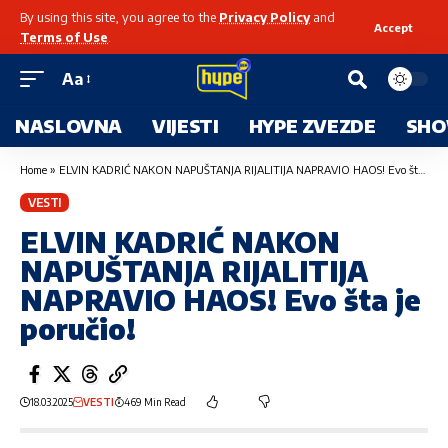
By using this site, you agree to the
Privacy Policy
and
Accept
Terms of Use
.
Aa
NASLOVNA
VIJESTI
HYPE ZVEZDE
SHO
Home
»
ELVIN KADRIĆ NAKON NAPUŠTANJA RIJALITIJA NAPRAVIO HAOS! Evo šta je poručio!
VESTI
ELVIN KADRIĆ NAKON
NAPUŠTANJA RIJALITIJA
NAPRAVIO HAOS! Evo šta je
poručio!
18.03.2025
VESTI
469 Min Read